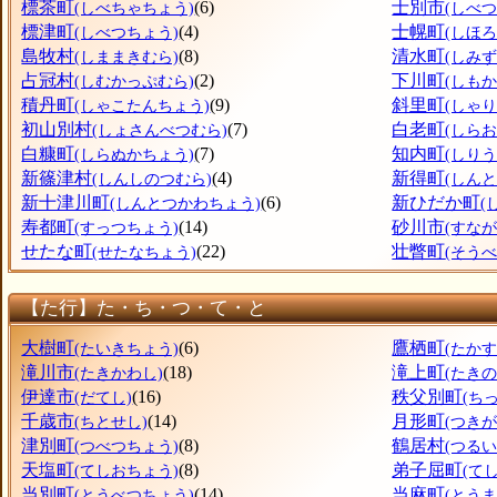
標茶町
(6)
士別市
(しべちゃちょう)
(しべつ
標津町
(4)
士幌町
(しべつちょう)
(しほ
島牧村
(8)
清水町
(しままきむら)
(しみ
占冠村
(2)
下川町
(しむかっぷむら)
(しも
積丹町
(9)
斜里町
(しゃこたんちょう)
(しゃ
初山別村
(7)
白老町
(しょさんべつむら)
(しら
白糠町
(7)
知内町
(しらぬかちょう)
(しり
新篠津村
(4)
新得町
(しんしのつむら)
(しん
新十津川町
(6)
新ひだか町
(しんとつかわちょう)
(
寿都町
(14)
砂川市
(すっつちょう)
(すなが
せたな町
(22)
壮瞥町
(せたなちょう)
(そう
【た行】た・ち・つ・て・と
大樹町
(6)
鷹栖町
(たいきちょう)
(たか
滝川市
(18)
滝上町
(たきかわし)
(たき
伊達市
(16)
秩父別町
(だてし)
(ち
千歳市
(14)
月形町
(ちとせし)
(つき
津別町
(8)
鶴居村
(つべつちょう)
(つるい
天塩町
(8)
弟子屈町
(てしおちょう)
(て
当別町
(14)
当麻町
(とうべつちょう)
(とう