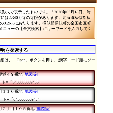
式で表示したものです。「2026年05月18日」時
道には2,340カ寺の寺院があります。北海道様似郡様
0.26%にあたります。様似郡様似町の全国市区町
、メニューの【全文検索】にキーワードを入力してく
寺)を探索する
細は、「Open」ボタンを押す。(漢字コード順にソー
幌満４９番地
[地図等]
=「5430005009435」
町１１０番地
[地図等]
ド=「6430005009434」
町２丁目１０５番地
[地図等]