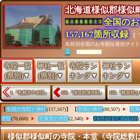
北海道様似郡様
全国のお
157,167箇所収録
【
名前別全国のお寺順位発信サイ
ム
[As of 26/07/28]
寺院一覧
神社一覧
寺院ラン
神社ラン
(県別)▼
(県別)▼
キング▼
キング▼
1.『札幌市中央区』
156.『浦河郡浦河町』
158.『幌泉郡
【
全国の寺院と神社
(157,167)】 【
全国の神社
(80,507)
北海
寺院
(76,660)
北海道の寺院
(2,340)
様似郡様似町の寺院
様似郡様似町の寺院・本堂《寺院総数