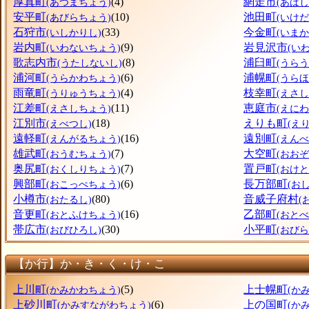
厚真町
(4)
網走市
(あつまちょう)
(あばし
安平町
(10)
池田町
(あびらちょう)
(いけ
石狩市
(33)
今金町
(いしかりし)
(いま
岩内町
(9)
岩見沢市
(いわないちょう)
(い
歌志内市
(8)
浦臼町
(うたしないし)
(うら
浦河町
(6)
浦幌町
(うらかわちょう)
(うら
雨竜町
(4)
枝幸町
(うりゅうちょう)
(えさ
江差町
(11)
恵庭市
(えさしちょう)
(えにわ
江別市
(18)
えりも町
(えべつし)
(え
遠軽町
(16)
遠別町
(えんがるちょう)
(えん
雄武町
(7)
大空町
(おうむちょう)
(おお
奥尻町
(7)
置戸町
(おくしりちょう)
(おけ
興部町
(6)
長万部町
(おこっぺちょう)
(お
小樽市
(80)
音威子府村
(おたるし)
(
音更町
(16)
乙部町
(おとふけちょう)
(おと
帯広市
(30)
小平町
(おびひろし)
(おび
【か行】か・き・く・け・こ
上川町
(5)
上士幌町
(かみかわちょう)
(か
上砂川町
(6)
上の国町
(かみすながわちょう)
(か