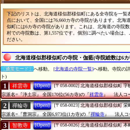
下記のリストは、北海道様似郡様似町にある全寺院を一覧表形
点において、全国には76,660カ寺の寺院があります。北海
似町には6カ寺の寺院があります。これは、北海道の寺院数の
村での寺院数は、第1,557位です。個別に調べたい場合は
ださい。
北海道様似郡様似町の寺院・伽藍(寺院総数は6カ
〔通常モード〕
へ移動。
[北海道の寺院一覧]
へ移動。寺院の詳
ト)
1
[Open]
祥雲寺
[〒058-0002]
北海道様似郡様似町
字
宗派名=『浄土宗』
全国170位(56カ寺)の『
祥雲寺
』
法人コード
2
[Open]
禪輪寺
[〒058-0023]
北海道様似郡様似町
栄
宗派名=『曹洞宗』
全国6,973位(1カ寺)の『
禪輪寺
』
法人コー
3
[Open]
智教寺
[〒058-0026]
北海道様似郡様似町
本