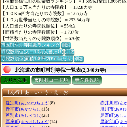
【様似郡様似町の世帯数ランキング】＝1,599位(全国1,866市区
【人口１０万人当たりの寺院数】＝132.8カ寺
【１０Km四方当たりの寺院数】＝1.65カ寺
【１０万世帯当たりの寺院数】＝293.54カ寺
【人口当たりの寺院数順位】＝554位
【面積当たりの寺院数順位】＝1,737位
【世帯数当たりの寺院数順位】＝676位
市区町村別寺院数ランキング
別窓
寺院数順位(人口10万人当たり)
別窓
寺院数順位(面積100平方Km当たり)
別窓
北海道の市町村別寺院一覧表(2,340カ寺)
ぶりがな順
市町村コード順
寺院件数順
【あ行】あ・い・う・え・お
愛別町
(8)
赤井川村
(あいべつちょう)
(あ
赤平市
(15)
旭川市
(あかびらし)
(あさ
芦別市
(28)
足寄町
(あしべつし)
(あし
厚岸町
(14)
厚沢部町
(あっけしちょう)
(あ