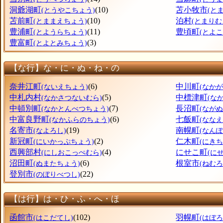
洞爺湖町
(10)
苫小牧市
(とうやこちょう)
(と
苫前町
(10)
泊村
(とままえちょう)
(とまりむ
豊浦町
(11)
豊頃町
(とようらちょう)
(とよ
豊富町
(3)
(とよとみちょう)
【な行】な・に・ぬ・ね・の
奈井江町
(6)
中川町
(ないえちょう)
(なか
中札内村
(5)
中標津町
(なかさつないむら)
(な
中頓別町
(7)
長沼町
(なかとんべつちょう)
(なが
中富良野町
(6)
七飯町
(なかふらのちょう)
(なな
名寄市
(19)
南幌町
(なよろし)
(なん
新冠町
(2)
仁木町
(にいかっぷちょう)
(にきち
西興部村
(4)
にせこ町
(にしおこっぺむら)
(に
沼田町
(6)
根室市
(ぬまたちょう)
(ねむろ
登別市
(22)
(のぼりべつし)
【は行】は・ひ・ふ・へ・ほ
函館市
(102)
羽幌町
(はこだてし)
(はぼ