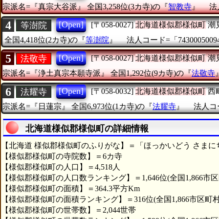
宗派名=『真宗大谷派』
全国3,258位(3カ寺)の『
智教寺
』
法
4
[Open]
等澍院
[〒058-0027]
北海道様似郡様似町
潮
全国4,418位(2カ寺)の『
等澍院
』
法人コード=「7430005009
5
[Open]
法敬寺
[〒058-0027]
北海道様似郡様似町
潮
宗派名=『浄土真宗本願寺派』
全国1,292位(9カ寺)の『
法敬寺
6
[Open]
法耀寺
[〒058-0032]
北海道様似郡様似町
西
宗派名=『日蓮宗』
全国6,973位(1カ寺)の『
法耀寺
』
法人コー
北海道様似郡様似町の詳細情報
【北海道 様似郡様似町のふりがな】＝「ほっかいどう さまに
【様似郡様似町の寺院数】＝6カ寺
【様似郡様似町の人口】＝4,518人
【様似郡様似町の人口数ランキング】＝1,646位(全国1,866市区
【様似郡様似町の面積】＝364.3平方Km
【様似郡様似町の面積ランキング】＝316位(全国1,866市区町村
【様似郡様似町の世帯数】＝2,044世帯