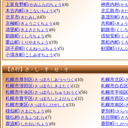
上富良野町
(4)
神恵内村
(かみふらのちょう)
(か
木古内町
(7)
北広島市
(きこないちょう)
(き
北見市
(43)
喜茂別町
(きたみし)
(き
京極町
(4)
共和町
(きょうごくちょう)
(きょ
清里町
(6)
釧路市
(きよさとちょう)
(くしろ
釧路町
(9)
倶知安町
(くしろちょう)
(く
栗山町
(19)
黒松内町
(くりやまちょう)
(く
訓子府町
(5)
剣淵町
(くんねっぷちょう)
(けん
小清水町
(5)
(こしみずちょう)
【さ行】さ・し・す・せ・そ
札幌市厚別区
(10)
札幌市北区
(さっぽろしあつべつく)
(
札幌市清田区
(12)
札幌市白石
(さっぽろしきよたく)
札幌市中央区
(56)
札幌市手稲
(さっぽろしちゅうおうく)
札幌市豊平区
(32)
札幌市西区
(さっぽろしとよひらく)
(
札幌市東区
(33)
札幌市南区
(さっぽろしひがしく)
(
様似町
(6)
更別村
(さまにちょう)
(さら
猿払村
(7)
佐呂間町
(さるふつむら)
(さ
鹿追町
(6)
鹿部町
(しかおいちょう)
(しか