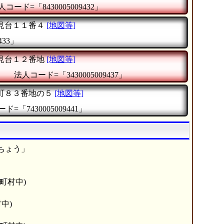
人コード=「8430005009432」
見台１１番４
[地図等]
433」
見台１２番地
[地図等]
』
法人コード=「3430005009437」
町８３番地の５
[地図等]
ド=「7430005009441」
ちょう」
町村中)
中)