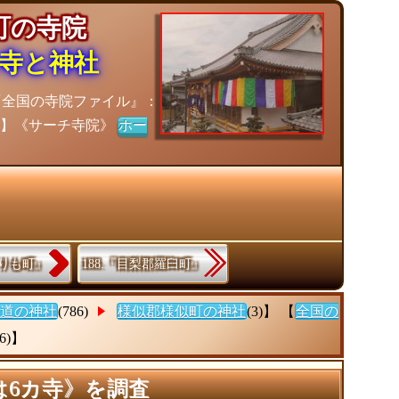
似町の寺院
寺と神社
『全国の寺院ファイル』：
ト】《サーチ寺院》
ホー
えりも町』
188.『目梨郡羅臼町』
道の神社
(786)
様似郡様似町の神社
(3)】 【
全国の
(6)】
は6カ寺》を調査