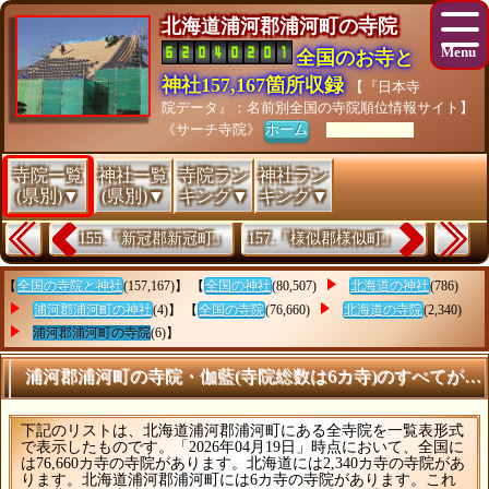
北海道浦河郡浦河町の寺院
全国のお寺と
神社157,167箇所収録
【『日本寺
院データ』：名前別全国の寺院順位情報サイト】
《サーチ寺院》
ホーム
[As of 26/07/28]
寺院一覧
神社一覧
寺院ラン
神社ラン
(県別)▼
(県別)▼
キング▼
キング▼
155.『新冠郡新冠町』
157.『様似郡様似町』
【
全国の寺院と神社
(157,167)】 【
全国の神社
(80,507)
北海道の神社
(786)
浦河郡浦河町の神社
(4)】 【
全国の寺院
(76,660)
北海道の寺院
(2,340)
浦河郡浦河町の寺院
(6)】
浦河郡浦河町の寺院・伽藍(寺院総数は6カ寺)のすべてがわ
下記のリストは、北海道浦河郡浦河町にある全寺院を一覧表形式
で表示したものです。「2026年04月19日」時点において、全国に
は76,660カ寺の寺院があります。北海道には2,340カ寺の寺院があ
ります。北海道浦河郡浦河町には6カ寺の寺院があります。これ