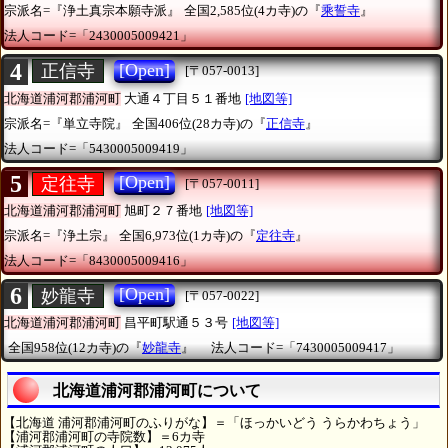
宗派名=『浄土真宗本願寺派』
全国2,585位(4カ寺)の『
乘誓寺
』
法人コード=「2430005009421」
4
[Open]
正信寺
[〒057-0013]
北海道浦河郡浦河町
大通４丁目５１番地
[地図等]
宗派名=『単立寺院』
全国406位(28カ寺)の『
正信寺
』
法人コード=「5430005009419」
5
[Open]
定往寺
[〒057-0011]
北海道浦河郡浦河町
旭町２７番地
[地図等]
宗派名=『浄土宗』
全国6,973位(1カ寺)の『
定往寺
』
法人コード=「8430005009416」
6
[Open]
妙龍寺
[〒057-0022]
北海道浦河郡浦河町
昌平町駅通５３号
[地図等]
全国958位(12カ寺)の『
妙龍寺
』
法人コード=「7430005009417」
北海道浦河郡浦河町について
【北海道 浦河郡浦河町のふりがな】＝「ほっかいどう うらかわちょう」
【浦河郡浦河町の寺院数】＝6カ寺