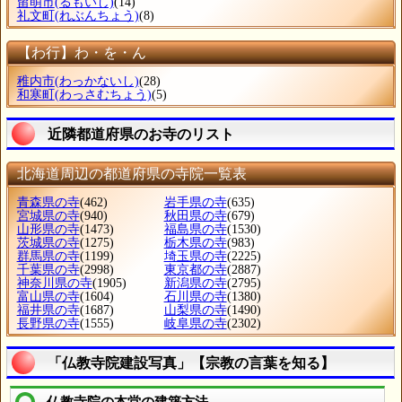
留萌市
(るもいし)
(14)
礼文町
(れぶんちょう)
(8)
【わ行】わ・を・ん
稚内市
(わっかないし)
(28)
和寒町
(わっさむちょう)
(5)
近隣都道府県のお寺のリスト
北海道周辺の都道府県の寺院一覧表
青森県の寺
(462)
岩手県の寺
(635)
宮城県の寺
(940)
秋田県の寺
(679)
山形県の寺
(1473)
福島県の寺
(1530)
茨城県の寺
(1275)
栃木県の寺
(983)
群馬県の寺
(1199)
埼玉県の寺
(2225)
千葉県の寺
(2998)
東京都の寺
(2887)
神奈川県の寺
(1905)
新潟県の寺
(2795)
富山県の寺
(1604)
石川県の寺
(1380)
福井県の寺
(1687)
山梨県の寺
(1490)
長野県の寺
(1555)
岐阜県の寺
(2302)
「仏教寺院建設写真」【宗教の言葉を知る】