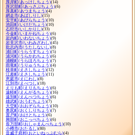
厚岸町
(あっけしちょう)
(14)
厚沢部町
(あっさぶちょう)
(6)
厚真町
(あつまちょう)
(4)
網走市
(あばしりし)
(15)
安平町
(あびらちょう)
(10)
池田町
(いけだちょう)
(10)
石狩市
(いしかりし)
(33)
今金町
(いまかねちょう)
(6)
岩内町
(いわないちょう)
(9)
岩見沢市
(いわみざわし)
(45)
歌志内市
(うたしないし)
(8)
浦臼町
(うらうすちょう)
(5)
浦河町
(うらかわちょう)
(6)
浦幌町
(うらほろちょう)
(7)
雨竜町
(うりゅうちょう)
(4)
枝幸町
(えさしちょう)
(12)
江差町
(えさしちょう)
(11)
恵庭市
(えにわし)
(8)
江別市
(えべつし)
(18)
えりも町
(えりもちょう)
(6)
遠軽町
(えんがるちょう)
(16)
遠別町
(えんべつちょう)
(6)
雄武町
(おうむちょう)
(7)
大空町
(おおぞらちょう)
(10)
奥尻町
(おくしりちょう)
(7)
置戸町
(おけとちょう)
(6)
興部町
(おこっぺちょう)
(6)
長万部町
(おしゃまんべちょう)
(10)
小樽市
(おたるし)
(80)
音威子府村
(おといねっぷむら)
(4)