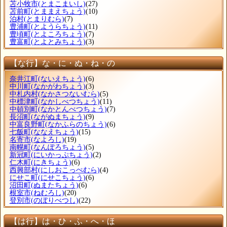
苫小牧市
(とまこまいし)
(27)
苫前町
(とままえちょう)
(10)
泊村
(とまりむら)
(7)
豊浦町
(とようらちょう)
(11)
豊頃町
(とよころちょう)
(7)
豊富町
(とよとみちょう)
(3)
【な行】な・に・ぬ・ね・の
奈井江町
(ないえちょう)
(6)
中川町
(なかがわちょう)
(3)
中札内村
(なかさつないむら)
(5)
中標津町
(なかしべつちょう)
(11)
中頓別町
(なかとんべつちょう)
(7)
長沼町
(ながぬまちょう)
(9)
中富良野町
(なかふらのちょう)
(6)
七飯町
(ななえちょう)
(15)
名寄市
(なよろし)
(19)
南幌町
(なんぽろちょう)
(5)
新冠町
(にいかっぷちょう)
(2)
仁木町
(にきちょう)
(6)
西興部村
(にしおこっぺむら)
(4)
にせこ町
(にせこちょう)
(6)
沼田町
(ぬまたちょう)
(6)
根室市
(ねむろし)
(20)
登別市
(のぼりべつし)
(22)
【は行】は・ひ・ふ・へ・ほ