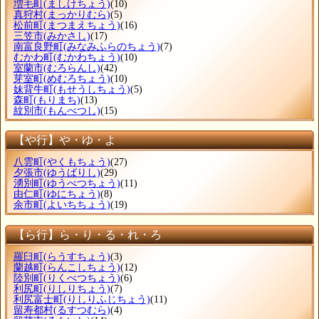
増毛町
(ましけちょう)
(10)
真狩村
(まっかりむら)
(5)
松前町
(まつまえちょう)
(16)
三笠市
(みかさし)
(17)
南富良野町
(みなみふらのちょう)
(7)
むかわ町
(むかわちょう)
(10)
室蘭市
(むろらんし)
(42)
芽室町
(めむろちょう)
(10)
妹背牛町
(もせうしちょう)
(5)
森町
(もりまち)
(13)
紋別市
(もんべつし)
(15)
【や行】や・ゆ・よ
八雲町
(やくもちょう)
(27)
夕張市
(ゆうばりし)
(29)
湧別町
(ゆうべつちょう)
(11)
由仁町
(ゆにちょう)
(8)
余市町
(よいちちょう)
(19)
【ら行】ら・り・る・れ・ろ
羅臼町
(らうすちょう)
(3)
蘭越町
(らんこしちょう)
(12)
陸別町
(りくべつちょう)
(6)
利尻町
(りしりちょう)
(7)
利尻富士町
(りしりふじちょう)
(11)
留寿都村
(るすつむら)
(4)