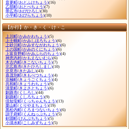
音更町
(おとふけちょう)
(16)
乙部町
(おとべちょう)
(7)
帯広市
(おびひろし)
(30)
小平町
(おびらちょう)
(10)
【か行】か・き・く・け・こ
上川町
(かみかわちょう)
(5)
上士幌町
(かみしほろちょう)
(6)
上砂川町
(かみすながわちょう)
(6)
上の国町
(かみのくにちょう)
(6)
上富良野町
(かみふらのちょう)
(4)
神恵内村
(かもえないむら)
(6)
木古内町
(きこないちょう)
(7)
北広島市
(きたひろしまし)
(10)
北見市
(きたみし)
(43)
喜茂別町
(きもべつちょう)
(4)
京極町
(きょうごくちょう)
(4)
共和町
(きょうわちょう)
(9)
清里町
(きよさとちょう)
(6)
釧路市
(くしろし)
(44)
釧路町
(くしろちょう)
(9)
倶知安町
(くっちゃんちょう)
(13)
栗山町
(くりやまちょう)
(19)
黒松内町
(くろまつないちょう)
(6)
訓子府町
(くんねっぷちょう)
(5)
剣淵町
(けんぶちちょう)
(5)
小清水町
(こしみずちょう)
(5)