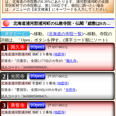
は、北海道の寺院数の0.26%にあたります。浦河郡浦河町の全国
市区町村での寺院数は、第1,556位です。個別に調べたい場合
は、メニューの【全文検索】にキーワードを入力してください。
北海道浦河郡浦河町の仏教寺院・仏閣「総数は6カ寺」
〔通常モード〕
へ移動。
[北海道の寺院一覧]
へ移動。寺院の
詳細は、「Open」ボタンを押す。(漢字コード順にソート)
1
[Open]
圓久寺
[〒057-0011]
北海道浦河郡浦河町
旭町３５番地
[地図等]
宗派名=『日蓮宗』
全国2,175位(5カ寺)の『
圓久寺
』
法人コード=「3430005009420」
2
[Open]
光照寺
[〒057-0012]
北海道浦河郡浦河町
常盤町２０番地
[地図等]
宗派名=『曹洞宗』
全国26位(169カ寺)の『
光照寺
』
法人コード=「9430005009415」
3
[Open]
乘誓寺
[〒057-0011]
北海道浦河郡浦河町
旭町１２番地
[地図等]