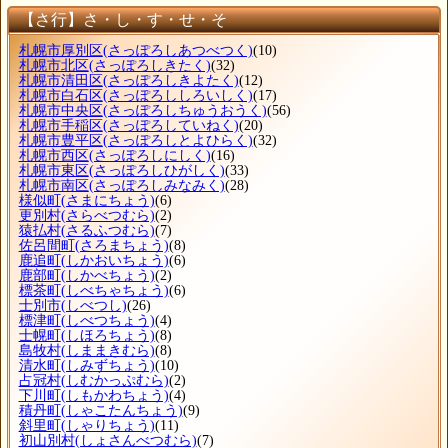
【さ行】さ・し・す・せ・そ
札幌市厚別区
(さっぽろしあつべつく)
(10)
札幌市北区
(さっぽろしきたく)
(32)
札幌市清田区
(さっぽろしきよたく)
(12)
札幌市白石区
(さっぽろししろいしく)
(17)
札幌市中央区
(さっぽろしちゅうおうく)
(56)
札幌市手稲区
(さっぽろしていねく)
(20)
札幌市豊平区
(さっぽろしとよひらく)
(32)
札幌市西区
(さっぽろしにしく)
(16)
札幌市東区
(さっぽろしひがしく)
(33)
札幌市南区
(さっぽろしみなみく)
(28)
様似町
(さまにちょう)
(6)
更別村
(さらべつむら)
(2)
猿払村
(さるふつむら)
(7)
佐呂間町
(さろまちょう)
(8)
鹿追町
(しかおいちょう)
(6)
鹿部町
(しかべちょう)
(2)
標茶町
(しべちゃちょう)
(6)
士別市
(しべつし)
(26)
標津町
(しべつちょう)
(4)
士幌町
(しほろちょう)
(8)
島牧村
(しままきむら)
(8)
清水町
(しみずちょう)
(10)
占冠村
(しむかっぷむら)
(2)
下川町
(しもかわちょう)
(4)
積丹町
(しゃこたんちょう)
(9)
斜里町
(しゃりちょう)
(11)
初山別村
(しょさんべつむら)
(7)