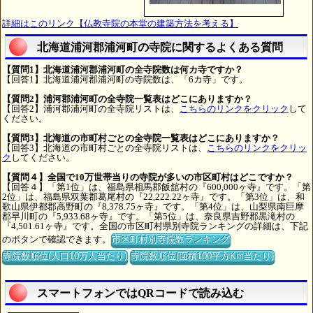
詳細はこのリンク【仏教寺院の本堂の建築方法を考える】
北海道浦河郡浦河町の寺院に関するよくある質問
【質問1】北海道浦河郡浦河町の全寺院数は何カ寺ですか？
【回答1】北海道浦河郡浦河町の寺院数は、「6カ寺」です。
【質問2】浦河郡浦河町の全寺院一覧表はどこにありますか？
【回答2】浦河郡浦河町の全寺院リストは、
こちらのリンクをクリック
して
ください。
【質問3】北海道の市町村ごとの全寺院一覧表はどこにありますか？
【回答3】北海道の市町村ごとの全寺院リストは、
こちらのリンクをクリッ
ク
してください。
【質問４】全国で10万世帯当りの寺院が多いの市区町村はどこですか？
【回答４】「第1位」は、福島県相馬郡飯舘村の『600,000ヶ寺』です。「第
2位」は、福島県双葉郡葛尾村の『22,222.22ヶ寺』です。「第3位」は、和
歌山県伊都郡高野町の『8,378.75ヶ寺』です。「第4位」は、山梨県南巨摩
郡早川町の『5,933.68ヶ寺』です。「第5位」は、奈良県吉野郡黒滝村の
『4,501.61ヶ寺』です。全国の市区町村県別寺院ランキングの詳細は、下記
のボタンで確認できます。
市区町村別寺院数ランキング
寺院数順位(人口10万人当たり)
寺院数順位(面積100平方Km当たり)
スマートフォンではQRコードで読み込む