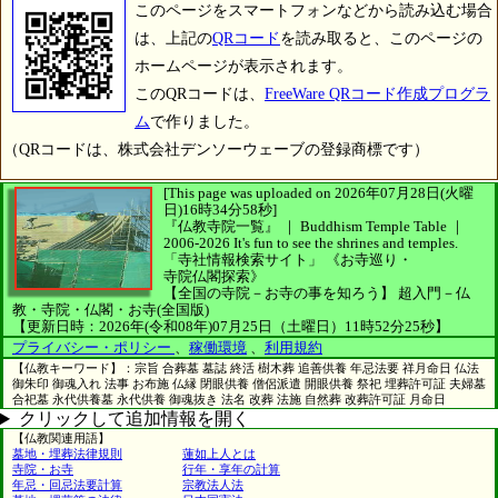
このページをスマートフォンなどから読み込む場合
は、上記の
QRコード
を読み取ると、このページの
ホームページが表示されます。
このQRコードは、
FreeWare QRコード作成プログラ
ム
で作りました。
（QRコードは、株式会社デンソーウェーブの登録商標です）
[This page was uploaded on 2026年07月28日(火曜
日)16時34分58秒]
『仏教寺院一覧』 ｜ Buddhism Temple Table
｜
2006-2026
It's fun to see
the shrines and temples.
「寺社情報検索サイト」
《お寺巡り・
寺院仏閣探索》
【全国の寺院－お寺の事を知ろう】
超入門－仏
教・寺院・仏閣・お寺(全国版)
【更新日時：2026年(令和08年)07月25日（土曜日）11時52分25秒】
プライバシー・ポリシー
、
稼働環境
、
利用規約
【仏教キーワード】：宗旨 合葬墓 墓誌 終活 樹木葬 追善供養 年忌法要 祥月命日 仏法
御朱印 御魂入れ 法事 お布施 仏縁 閉眼供養 僧侶派遣 開眼供養 祭祀 埋葬許可証 夫婦墓
合祀墓 永代供養墓 永代供養 御魂抜き 法名 改葬 法施 自然葬 改葬許可証 月命日
クリックして追加情報を開く
【仏教関連用語】
墓地・埋葬法律規則
蓮如上人とは
寺院・お寺
行年・享年の計算
年忌・回忌法要計算
宗教法人法