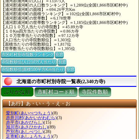
【浦河郡浦河町の人口】＝13,075人
【浦河郡浦河町の人口数ランキング】＝1,289位(全国1,866市区町村中)
【浦河郡浦河町の面積】＝694.26平方Km
【浦河郡浦河町の面積ランキング】＝102位(全国1,866市区町村中)
【浦河郡浦河町の世帯数】＝6,178世帯
【浦河郡浦河町の世帯数ランキング】＝1,185位(全国1,866市区町村中)
【人口１０万人当たりの寺院数】＝45.89カ寺
【１０Km四方当たりの寺院数】＝0.86カ寺
【１０万世帯当たりの寺院数】＝97.12カ寺
【人口当たりの寺院数順位】＝1,303位
【面積当たりの寺院数順位】＝1,817位
【世帯数当たりの寺院数順位】＝1,395位
市区町村別寺院数ランキング
別窓
寺院数順位(人口10万人当たり)
別窓
寺院数順位(面積100平方Km当たり)
別窓
北海道の市町村別寺院一覧表(2,340カ寺)
ぶりがな順
市町村コード順
寺院件数順
【あ行】あ・い・う・え・お
愛別町
(あいべつちょう)
(8)
赤井川村
(あかいがわむら)
(3)
赤平市
(あかびらし)
(15)
旭川市
(あさひかわし)
(89)
芦別市
(あしべつし)
(28)
足寄町
(あしょろちょう)
(7)