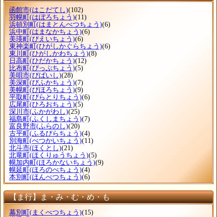
函館市
(はこだてし)
(102)
羽幌町
(はぼろちょう)
(11)
浜頓別町
(はまとんべつちょう)
(6)
浜中町
(はまなかちょう)
(6)
美瑛町
(びえいちょう)
(6)
東神楽町
(ひがしかぐらちょう)
(6)
東川町
(ひがしかわちょう)
(8)
日高町
(ひだかちょう)
(12)
比布町
(ぴっぷちょう)
(5)
美唄市
(びばいし)
(28)
美深町
(びふかちょう)
(7)
美幌町
(びほろちょう)
(9)
平取町
(びらとりちょう)
(6)
広尾町
(ひろおちょう)
(5)
深川市
(ふかがわし)
(25)
福島町
(ふくしまちょう)
(7)
富良野市
(ふらのし)
(20)
古平町
(ふるびらちょう)
(4)
別海町
(べつかいちょう)
(11)
北斗市
(ほくとし)
(21)
北竜町
(ほくりゅうちょう)
(5)
幌加内町
(ほろかないちょう)
(9)
幌延町
(ほろのべちょう)
(4)
本別町
(ほんべつちょう)
(6)
【ま行】ま・み・む・め・も
幕別町
(まくべつちょう)
(15)