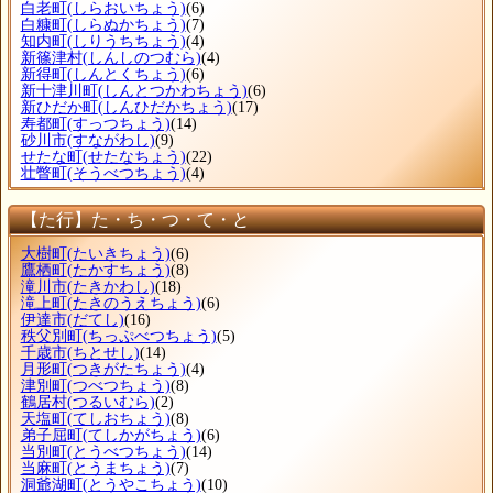
白老町
(しらおいちょう)
(6)
白糠町
(しらぬかちょう)
(7)
知内町
(しりうちちょう)
(4)
新篠津村
(しんしのつむら)
(4)
新得町
(しんとくちょう)
(6)
新十津川町
(しんとつかわちょう)
(6)
新ひだか町
(しんひだかちょう)
(17)
寿都町
(すっつちょう)
(14)
砂川市
(すながわし)
(9)
せたな町
(せたなちょう)
(22)
壮瞥町
(そうべつちょう)
(4)
【た行】た・ち・つ・て・と
大樹町
(たいきちょう)
(6)
鷹栖町
(たかすちょう)
(8)
滝川市
(たきかわし)
(18)
滝上町
(たきのうえちょう)
(6)
伊達市
(だてし)
(16)
秩父別町
(ちっぷべつちょう)
(5)
千歳市
(ちとせし)
(14)
月形町
(つきがたちょう)
(4)
津別町
(つべつちょう)
(8)
鶴居村
(つるいむら)
(2)
天塩町
(てしおちょう)
(8)
弟子屈町
(てしかがちょう)
(6)
当別町
(とうべつちょう)
(14)
当麻町
(とうまちょう)
(7)
洞爺湖町
(とうやこちょう)
(10)