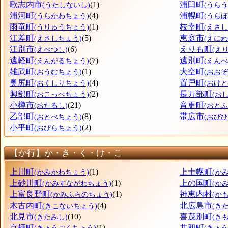
歌志内市
(1)
浦臼町
(うたしないし)
(うら
浦河町
(4)
浦幌町
(うらかわちょう)
(うら
雨竜町
(1)
枝幸町
(うりゅうちょう)
(えさ
江差町
(5)
恵庭市
(えさしちょう)
(えにわ
江別市
(6)
えりも町
(えべつし)
(え
遠軽町
(7)
遠別町
(えんがるちょう)
(えん
雄武町
(1)
大空町
(おうむちょう)
(おお
奥尻町
(4)
置戸町
(おくしりちょう)
(おけ
興部町
(2)
長万部町
(おこっぺちょう)
(お
小樽市
(21)
音更町
(おたるし)
(おと
乙部町
(8)
帯広市
(おとべちょう)
(おびひ
小平町
(2)
(おびらちょう)
【か行】か・き・く・け・こ
上川町
(1)
上士幌町
(かみかわちょう)
(か
上砂川町
(1)
上の国町
(かみすながわちょう)
(か
上富良野町
(1)
神恵内村
(かみふらのちょう)
(か
木古内町
(4)
北広島市
(きこないちょう)
(き
北見市
(10)
喜茂別町
(きたみし)
(き
京極町
(1)
共和町