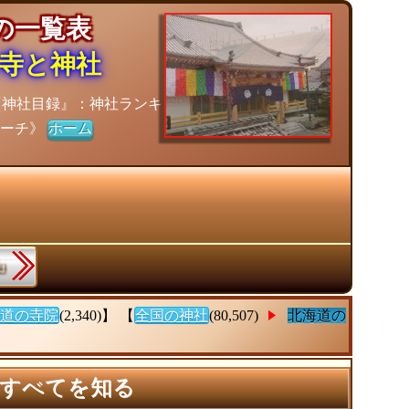
社の一覧表
寺と神社
『神社目録』：神社ランキ
サーチ》
ホーム
県』
道の寺院
(2,340)】 【
全国の神社
(80,507)
北海道の
のすべてを知る