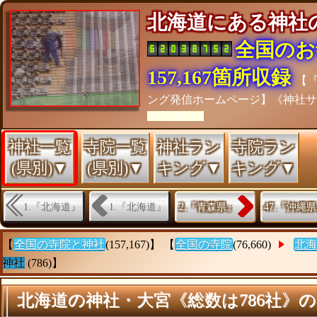
北海道にある神
全国のお
157,167箇所収録
【
ング発信ホームページ】《神社
[As of 26/07/28]
神社一覧
寺院一覧
神社ラン
寺院ラン
(県別)▼
(県別)▼
キング▼
キング▼
1.『北海道』
1.『北海道』
2.『青森県』
47.『沖縄
【
全国の寺院と神社
(157,167)】 【
全国の寺院
(76,660)
北海
神社
(786)】
北海道の神社・大宮《総数は786社》