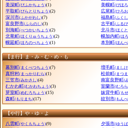
美深町
(1)
美幌町
(びふかちょう)
(びほ
平取町
(2)
広尾町
(びらとりちょう)
(ひろ
深川市
(7)
福島町
(ふかがわし)
(ふく
富良野市
(3)
古平町
(ふらのし)
(ふる
別海町
(2)
北斗市
(べつかいちょう)
(ほくと
北竜町
(2)
幌加内町
(ほくりゅうちょう)
(ほ
幌延町
(1)
本別町
(ほろのべちょう)
(ほん
【ま行】ま・み・む・め・も
幕別町
(7)
増毛町
(まくべつちょう)
(まし
真狩村
(1)
松前町
(まっかりむら)
(まつ
三笠市
(4)
南富良野町
(みかさし)
(
むかわ町
(3)
室蘭市
(むかわちょう)
(むろら
芽室町
(15)
妹背牛町
(めむろちょう)
(も
森町
(17)
紋別市
(もりまち)
(もんべ
【や行】や・ゆ・よ
八雲町
(9)
夕張市
(やくもちょう)
(ゆうば