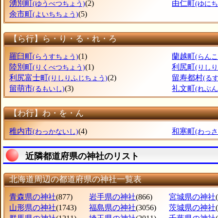
湧別町
(2)
由仁町
(ゆうべつちょう)
(ゆにち
余市町
(5)
(よいちちょう)
【ら行】ら・り・る・れ・ろ
羅臼町
(1)
蘭越町
(らうすちょう)
(らん
陸別町
(1)
利尻町
(りくべつちょう)
(りし
利尻富士町
(2)
留寿都村
(りしりふじちょう)
(る
留萌市
(3)
礼文町
(るもいし)
(れぶ
【わ行】わ・を・ん
稚内市
(4)
和寒町
(わっかないし)
(わっ
近隣都道府県の神社のリスト
北海道周辺の都道府県の神社一覧表
青森県の神社
(877)
岩手県の神社
(866)
宮城県の神社
山形県の神社
(1743)
福島県の神社
(3056)
茨城県の神社