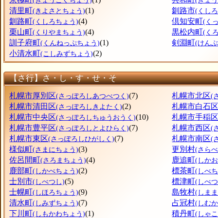
(きょうごくちょう)
(きょ
清里町
(1)
釧路市
(きよさとちょう)
(くしろ
釧路町
(4)
倶知安町
(くしろちょう)
(く
栗山町
(4)
黒松内町
(くりやまちょう)
(く
訓子府町
(1)
剣淵町
(くんねっぷちょう)
(けん
小清水町
(2)
(こしみずちょう)
【さ行】さ・し・す・せ・そ
札幌市厚別区
(7)
札幌市北区
(さっぽろしあつべつく)
(
札幌市清田区
(2)
札幌市白石
(さっぽろしきよたく)
札幌市中央区
(10)
札幌市手稲
(さっぽろしちゅうおうく)
札幌市豊平区
(7)
札幌市西区
(さっぽろしとよひらく)
(
札幌市東区
(7)
札幌市南区
(さっぽろしひがしく)
(
様似町
(3)
更別村
(さまにちょう)
(さら
佐呂間町
(4)
鹿追町
(さろまちょう)
(しか
鹿部町
(2)
標茶町
(しかべちょう)
(しべ
士別市
(5)
標津町
(しべつし)
(しべ
士幌町
(9)
島牧村
(しほろちょう)
(しま
清水町
(7)
占冠村
(しみずちょう)
(しむ
下川町
(1)
積丹町
(しもかわちょう)
(しゃ