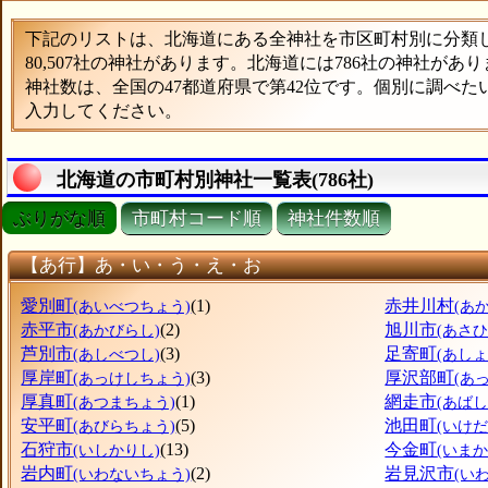
下記のリストは、北海道にある全神社を市区町村別に分類した
80,507社の神社があります。北海道には786社の神社があ
神社数は、全国の47都道府県で第42位です。個別に調べ
入力してください。
北海道の市町村別神社一覧表(786社)
ぶりがな順
市町村コード順
神社件数順
【あ行】あ・い・う・え・お
愛別町
(1)
赤井川村
(あいべつちょう)
(あ
赤平市
(2)
旭川市
(あかびらし)
(あさ
芦別市
(3)
足寄町
(あしべつし)
(あし
厚岸町
(3)
厚沢部町
(あっけしちょう)
(あ
厚真町
(1)
網走市
(あつまちょう)
(あばし
安平町
(5)
池田町
(あびらちょう)
(いけ
石狩市
(13)
今金町
(いしかりし)
(いま
岩内町
(2)
岩見沢市
(いわないちょう)
(い