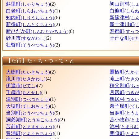
斜里町
(2)
初山別村
(しゃりちょう)
(し
白老町
(1)
白糠町
(しらおいちょう)
(しら
知内町
(6)
新篠津村
(しりうちちょう)
(し
新得町
(2)
新十津川町
(しんとくちょう)
(
新ひだか町
(8)
寿都町
(しんひだかちょう)
(すっ
砂川市
(2)
せたな町
(すながわし)
(せ
壮瞥町
(2)
(そうべつちょう)
【た行】た・ち・つ・て・と
大樹町
(2)
鷹栖町
(たいきちょう)
(たか
滝川市
(4)
滝上町
(たきかわし)
(たき
伊達市
(7)
秩父別町
(だてし)
(ち
千歳市
(1)
月形町
(ちとせし)
(つき
津別町
(1)
鶴居村
(つべつちょう)
(つるい
天塩町
(1)
弟子屈町
(てしおちょう)
(て
当別町
(9)
当麻町
(とうべつちょう)
(とう
洞爺湖町
(2)
苫小牧市
(とうやこちょう)
(と
苫前町
(3)
泊村
(とままえちょう)
(とまりむ
豊浦町
(1)
豊頃町
(とようらちょう)
(とよ