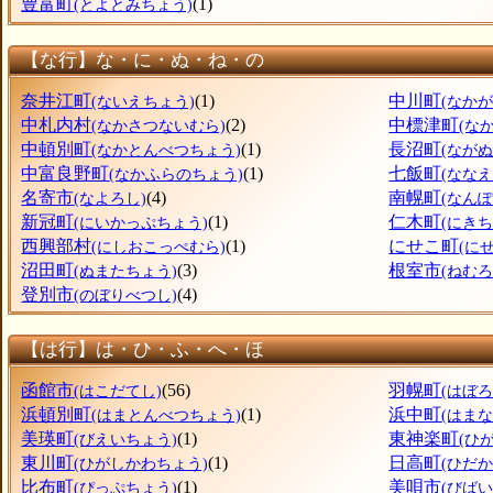
豊富町
(1)
(とよとみちょう)
【な行】な・に・ぬ・ね・の
奈井江町
(1)
中川町
(ないえちょう)
(なか
中札内村
(2)
中標津町
(なかさつないむら)
(な
中頓別町
(1)
長沼町
(なかとんべつちょう)
(なが
中富良野町
(1)
七飯町
(なかふらのちょう)
(なな
名寄市
(4)
南幌町
(なよろし)
(なん
新冠町
(1)
仁木町
(にいかっぷちょう)
(にきち
西興部村
(1)
にせこ町
(にしおこっぺむら)
(に
沼田町
(3)
根室市
(ぬまたちょう)
(ねむろ
登別市
(4)
(のぼりべつし)
【は行】は・ひ・ふ・へ・ほ
函館市
(56)
羽幌町
(はこだてし)
(はぼ
浜頓別町
(1)
浜中町
(はまとんべつちょう)
(はま
美瑛町
(1)
東神楽町
(びえいちょう)
(ひ
東川町
(1)
日高町
(ひがしかわちょう)
(ひだ
比布町
(1)
美唄市
(ぴっぷちょう)
(びばい