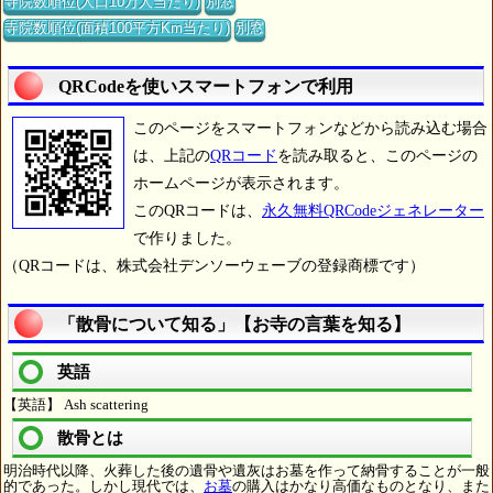
寺院数順位(人口10万人当たり)
別窓
寺院数順位(面積100平方Km当たり)
別窓
QRCodeを使いスマートフォンで利用
このページをスマートフォンなどから読み込む場合
は、上記の
QRコード
を読み取ると、このページの
ホームページが表示されます。
このQRコードは、
永久無料QRCodeジェネレーター
で作りました。
（QRコードは、株式会社デンソーウェーブの登録商標です）
「散骨について知る」【お寺の言葉を知る】
英語
【英語】 Ash scattering
散骨とは
明治時代以降、火葬した後の遺骨や遺灰はお墓を作って納骨することが一般
的であった。しかし現代では、
お墓
の購入はかなり高価なものとなり、また