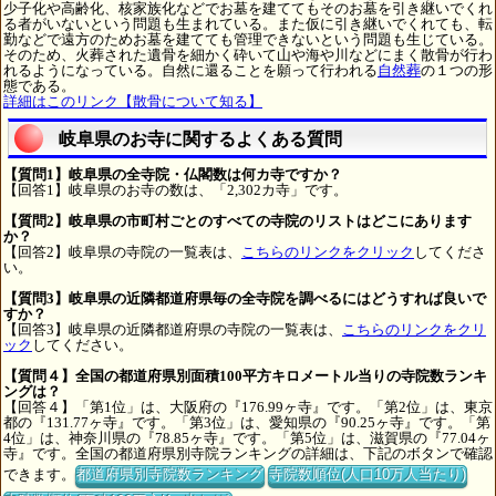
少子化や高齢化、核家族化などでお墓を建ててもそのお墓を引き継いでくれ
る者がいないという問題も生まれている。また仮に引き継いでくれても、転
勤などで遠方のためお墓を建てても管理できないという問題も生じている。
そのため、火葬された遺骨を細かく砕いて山や海や川などにまく散骨が行わ
れるようになっている。自然に還ることを願って行われる
自然葬
の１つの形
態である。
詳細はこのリンク【散骨について知る】
岐阜県のお寺に関するよくある質問
【質問1】岐阜県の全寺院・仏閣数は何カ寺ですか？
【回答1】岐阜県のお寺の数は、「2,302カ寺」です。
【質問2】岐阜県の市町村ごとのすべての寺院のリストはどこにあります
か？
【回答2】岐阜県の寺院の一覧表は、
こちらのリンクをクリック
してくださ
い。
【質問3】岐阜県の近隣都道府県毎の全寺院を調べるにはどうすれば良いで
すか？
【回答3】岐阜県の近隣都道府県の寺院の一覧表は、
こちらのリンクをクリ
ック
してください。
【質問４】全国の都道府県別面積100平方キロメートル当りの寺院数ランキ
ングは？
【回答４】「第1位」は、大阪府の『176.99ヶ寺』です。「第2位」は、東京
都の『131.77ヶ寺』です。「第3位」は、愛知県の『90.25ヶ寺』です。「第
4位」は、神奈川県の『78.85ヶ寺』です。「第5位」は、滋賀県の『77.04ヶ
寺』です。全国の都道府県別寺院ランキングの詳細は、下記のボタンで確認
できます。
都道府県別寺院数ランキング
寺院数順位(人口10万人当たり)