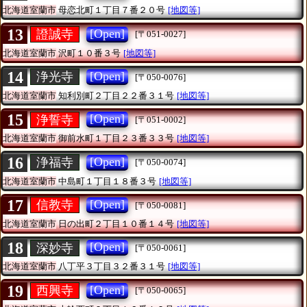
北海道室蘭市
母恋北町１丁目７番２０号
[地図等]
13
[Open]
證誠寺
[〒051-0027]
北海道室蘭市
沢町１０番３号
[地図等]
14
[Open]
浄光寺
[〒050-0076]
北海道室蘭市
知利別町２丁目２２番３１号
[地図等]
15
[Open]
浄誓寺
[〒051-0002]
北海道室蘭市
御前水町１丁目２３番３３号
[地図等]
16
[Open]
浄福寺
[〒050-0074]
北海道室蘭市
中島町１丁目１８番３号
[地図等]
17
[Open]
信教寺
[〒050-0081]
北海道室蘭市
日の出町２丁目１０番１４号
[地図等]
18
[Open]
深妙寺
[〒050-0061]
北海道室蘭市
八丁平３丁目３２番３１号
[地図等]
19
[Open]
西興寺
[〒050-0065]