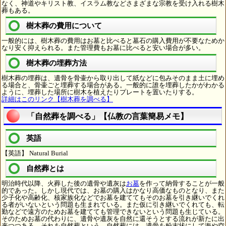
なく、神道やキリスト教、イスラム教などさまざまな宗教を受け入れる樹木
葬もある。
樹木葬の費用について
一般的には、樹木葬の費用はお墓と比べると墓石の購入費用が不要なためか
なり安く抑えられる。また管理費もお墓に比べると安い場合が多い。
樹木葬の埋葬方法
樹木葬の埋葬は、遺骨を骨壷から取り出して紙などに包みそのまま土に埋め
る場合と、骨壷ごと埋葬する場合がある。一般的に誰を埋葬したかがわかる
ように、埋葬した場所に樹木を植えたりプレートを置いたりする。
詳細はこのリンク【樹木葬を調べる】
「自然葬を調べる」【仏教の言葉簡易メモ】
英語
【英語】 Natural Burial
自然葬とは
明治時代以降、火葬した後の遺骨や遺灰は
お墓
を作って納骨することが一般
的であった。しかし現代では、お墓の購入はかなり高価なものとなり、また
少子化や高齢化、核家族化などでお墓を建ててもそのお墓を引き継いでくれ
る者がいないという問題も生まれている。また仮に引き継いでくれても、転
勤などで遠方のためお墓を建てても管理できないという問題も生じている。
そのためお墓の代わりに、遺骨や遺灰を自然に還そうとする流れが新たに出
来つつある。それを自然葬という。自然葬には、遺骨を粉末状にして海や空