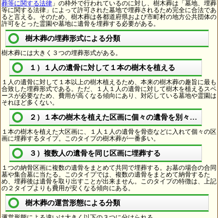
葬等に関する法律
」の枠外で行われているのに対し、樹木葬は「墓地、埋葬
等に関する法律」によって許可された墓地で埋葬されるため完全に合法であ
ると言える。そのため、樹木葬は各都道府県および市町村の地方公共団体の
許可をとった霊園や墓地に遺骨を埋葬する必要がある。
樹木葬の埋葬形式による分類
樹木葬には大きく３つの埋葬形式がある。
１）１人の遺骨に対して１本の樹木を植える
１人の遺骨に対して１本以上の樹木植えるため、本来の樹木葬の趣旨に最も
合致した埋葬形式である。ただ、１人１人の遺骨に対して樹木を植えるスペ
ースが必要なため、費用が高くなる傾向にあり、対応している墓地や霊園は
それほど多くない。
２）１本の樹木を植えた区画に個々の遺骨を別々に埋葬
１本の樹木を植えた大区画に、１人１人の遺骨を骨壺などに入れて個々の区
画に埋葬するタイプ。このタイプの樹木葬が一番多い。
３）複数人の遺骨を同じ区画に埋葬する
１つの納骨区画に複数の遺骨をまとめて共同で埋葬する。お墓の場合の合同
墓や集合墓に当たる。このタイプでは、複数の遺骨をまとめて納骨するた
め、埋葬後は遺骨を取り出すことが出来ません。このタイプの特徴は、上記
の２タイプよりも費用が安くなる傾向にある。
樹木葬の運営形態による分類
運営形態による違いは大きく以下の３つに分けられる。