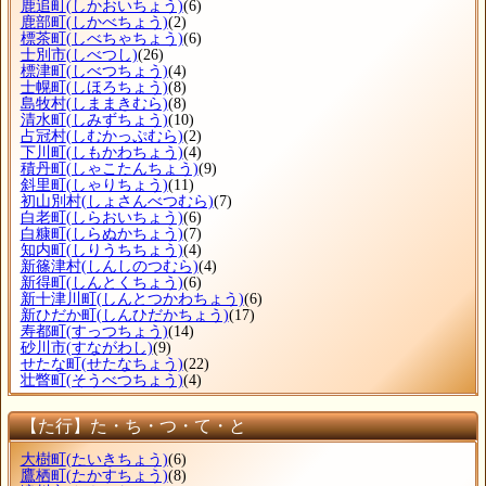
鹿追町
(しかおいちょう)
(6)
鹿部町
(しかべちょう)
(2)
標茶町
(しべちゃちょう)
(6)
士別市
(しべつし)
(26)
標津町
(しべつちょう)
(4)
士幌町
(しほろちょう)
(8)
島牧村
(しままきむら)
(8)
清水町
(しみずちょう)
(10)
占冠村
(しむかっぷむら)
(2)
下川町
(しもかわちょう)
(4)
積丹町
(しゃこたんちょう)
(9)
斜里町
(しゃりちょう)
(11)
初山別村
(しょさんべつむら)
(7)
白老町
(しらおいちょう)
(6)
白糠町
(しらぬかちょう)
(7)
知内町
(しりうちちょう)
(4)
新篠津村
(しんしのつむら)
(4)
新得町
(しんとくちょう)
(6)
新十津川町
(しんとつかわちょう)
(6)
新ひだか町
(しんひだかちょう)
(17)
寿都町
(すっつちょう)
(14)
砂川市
(すながわし)
(9)
せたな町
(せたなちょう)
(22)
壮瞥町
(そうべつちょう)
(4)
【た行】た・ち・つ・て・と
大樹町
(たいきちょう)
(6)
鷹栖町
(たかすちょう)
(8)