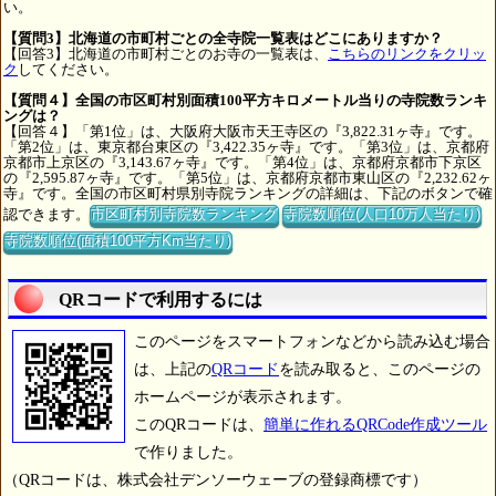
い。
【質問3】北海道の市町村ごとの全寺院一覧表はどこにありますか？
【回答3】北海道の市町村ごとのお寺の一覧表は、
こちらのリンクをクリッ
ク
してください。
【質問４】全国の市区町村別面積100平方キロメートル当りの寺院数ランキ
ングは？
【回答４】「第1位」は、大阪府大阪市天王寺区の『3,822.31ヶ寺』です。
「第2位」は、東京都台東区の『3,422.35ヶ寺』です。「第3位」は、京都府
京都市上京区の『3,143.67ヶ寺』です。「第4位」は、京都府京都市下京区
の『2,595.87ヶ寺』です。「第5位」は、京都府京都市東山区の『2,232.62ヶ
寺』です。全国の市区町村県別寺院ランキングの詳細は、下記のボタンで確
認できます。
市区町村別寺院数ランキング
寺院数順位(人口10万人当たり)
寺院数順位(面積100平方Km当たり)
QRコードで利用するには
このページをスマートフォンなどから読み込む場合
は、上記の
QRコード
を読み取ると、このページの
ホームページが表示されます。
このQRコードは、
簡単に作れるQRCode作成ツール
で作りました。
（QRコードは、株式会社デンソーウェーブの登録商標です）