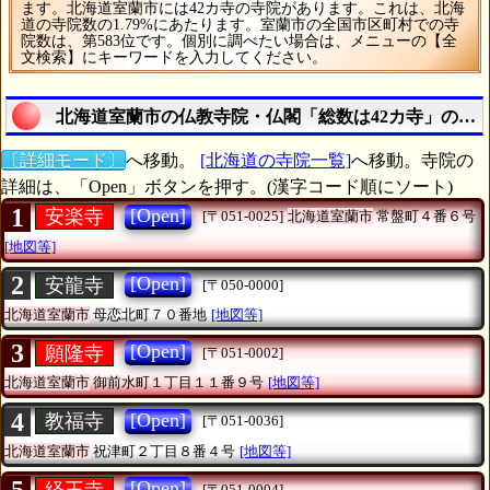
ます。北海道室蘭市には42カ寺の寺院があります。これは、北海
道の寺院数の1.79%にあたります。室蘭市の全国市区町村での寺
院数は、第583位です。個別に調べたい場合は、メニューの【全
文検索】にキーワードを入力してください。
北海道室蘭市の仏教寺院・仏閣「総数は42カ寺」のす
〔詳細モード〕
へ移動。
[北海道の寺院一覧]
へ移動。寺院の
詳細は、「Open」ボタンを押す。(漢字コード順にソート)
1
[Open]
安楽寺
[〒051-0025]
北海道室蘭市
常盤町４番６号
[地図等]
2
[Open]
安龍寺
[〒050-0000]
北海道室蘭市
母恋北町７０番地
[地図等]
3
[Open]
願隆寺
[〒051-0002]
北海道室蘭市
御前水町１丁目１１番９号
[地図等]
4
[Open]
教福寺
[〒051-0036]
北海道室蘭市
祝津町２丁目８番４号
[地図等]
[Open]
経王寺
[〒051-0004]