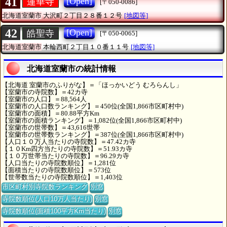
41
[Open]
蓮華寺
[〒050-0086]
北海道室蘭市
大沢町２丁目２８番１２号
[地図等]
42
[Open]
皓聖寺
[〒050-0065]
北海道室蘭市
本輪西町２丁目１０番１１号
[地図等]
北海道室蘭市の統計情報
【北海道 室蘭市のふりがな】＝「ほっかいどう むろらんし」
【室蘭市の寺院数】＝42カ寺
【室蘭市の人口】＝88,564人
【室蘭市の人口数ランキング】＝450位(全国1,866市区町村中)
【室蘭市の面積】＝80.88平方Km
【室蘭市の面積ランキング】＝1,082位(全国1,866市区町村中)
【室蘭市の世帯数】＝43,616世帯
【室蘭市の世帯数ランキング】＝387位(全国1,866市区町村中)
【人口１０万人当たりの寺院数】＝47.42カ寺
【１０Km四方当たりの寺院数】＝51.93カ寺
【１０万世帯当たりの寺院数】＝96.29カ寺
【人口当たりの寺院数順位】＝1,281位
【面積当たりの寺院数順位】＝573位
【世帯数当たりの寺院数順位】＝1,403位
市区町村別寺院数ランキング
別窓
寺院数順位(人口10万人当たり)
別窓
寺院数順位(面積100平方Km当たり)
別窓