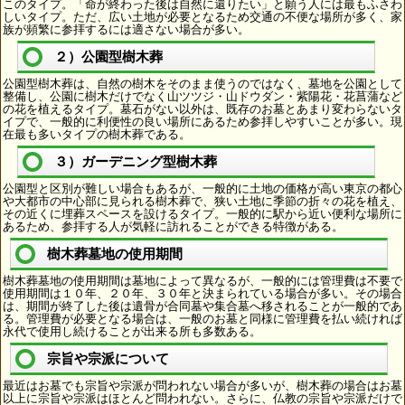
このタイプ。「命が終わった後は自然に還りたい」と願う人には最もふさわ
しいタイプ。ただ、広い土地が必要となるため交通の不便な場所が多く、家
族が頻繁に参拝するには適さない場合が多い。
２）公園型樹木葬
公園型樹木葬は、自然の樹木をそのまま使うのではなく、墓地を公園として
整備し、公園に樹木だけでなく山ツツジ・山ドウダン・紫陽花・花菖蒲など
の花を植えるタイプ。墓石がない以外は、既存のお墓とあまり変わらないタ
イプで、一般的に利便性の良い場所にあるため参拝しやすいことが多い。現
在最も多いタイプの樹木葬である。
３）ガーデニング型樹木葬
公園型と区別が難しい場合もあるが、一般的に土地の価格が高い東京の都心
や大都市の中心部に見られる樹木葬で、狭い土地に季節の折々の花を植え、
その近くに埋葬スペースを設けるタイプ。一般的に駅から近い便利な場所に
あるため、参拝する人が気軽に訪れることができる特徴がある。
樹木葬墓地の使用期間
樹木葬墓地の使用期間は墓地によって異なるが、一般的には管理費は不要で
使用期間は１０年、２０年、３０年と決まられている場合が多い。その場合
は、期間が終了した後は遺骨が合同墓や集合墓へ移されることが一般的であ
る。管理費が必要となる場合は、一般のお墓と同様に管理費を払い続ければ
永代で使用し続けることが出来る所も多数ある。
宗旨や宗派について
最近はお墓でも宗旨や宗派が問われない場合が多いが、樹木葬の場合はお墓
以上に宗旨や宗派はほとんど問われない。さらに、仏教の宗旨や宗派だけで