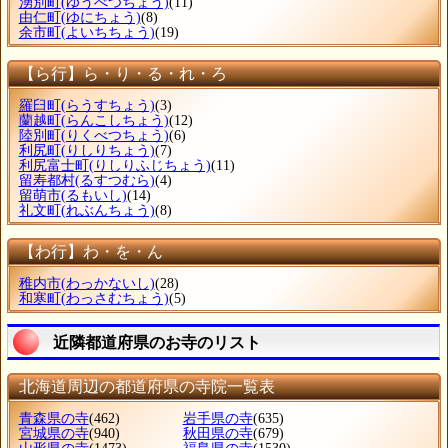
湧別町
(ゆうべつちょう)
(11)
由仁町
(ゆにちょう)
(8)
余市町
(よいちちょう)
(19)
【ら行】ら・り・る・れ・ろ
羅臼町
(らうすちょう)
(3)
蘭越町
(らんこしちょう)
(12)
陸別町
(りくべつちょう)
(6)
利尻町
(りしりちょう)
(7)
利尻富士町
(りしりふじちょう)
(11)
留寿都村
(るすつむら)
(4)
留萌市
(るもいし)
(14)
礼文町
(れぶんちょう)
(8)
【わ行】わ・を・ん
稚内市
(わっかないし)
(28)
和寒町
(わっさむちょう)
(5)
近隣都道府県のお寺のリスト
北海道周辺の都道府県の寺院一覧表
青森県の寺
(462)
岩手県の寺
(635)
宮城県の寺
(940)
秋田県の寺
(679)