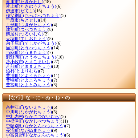
滝川市
(たきかわし)
(18)
滝上町
(たきのうえちょう)
(6)
伊達市
(だてし)
(16)
秩父別町
(ちっぷべつちょう)
(5)
千歳市
(ちとせし)
(14)
月形町
(つきがたちょう)
(4)
津別町
(つべつちょう)
(8)
鶴居村
(つるいむら)
(2)
天塩町
(てしおちょう)
(8)
弟子屈町
(てしかがちょう)
(6)
当別町
(とうべつちょう)
(14)
当麻町
(とうまちょう)
(7)
洞爺湖町
(とうやこちょう)
(10)
苫小牧市
(とまこまいし)
(27)
苫前町
(とままえちょう)
(10)
泊村
(とまりむら)
(7)
豊浦町
(とようらちょう)
(11)
豊頃町
(とよころちょう)
(7)
豊富町
(とよとみちょう)
(3)
【な行】な・に・ぬ・ね・の
奈井江町
(ないえちょう)
(6)
中川町
(なかがわちょう)
(3)
中札内村
(なかさつないむら)
(5)
中標津町
(なかしべつちょう)
(11)
中頓別町
(なかとんべつちょう)
(7)
長沼町
(ながぬまちょう)
(9)
中富良野町
(なかふらのちょう)
(6)