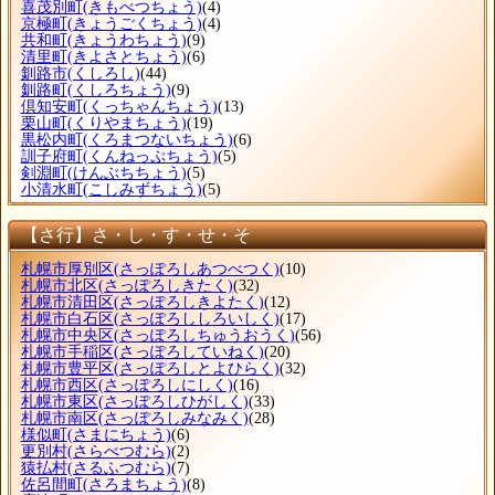
喜茂別町
(きもべつちょう)
(4)
京極町
(きょうごくちょう)
(4)
共和町
(きょうわちょう)
(9)
清里町
(きよさとちょう)
(6)
釧路市
(くしろし)
(44)
釧路町
(くしろちょう)
(9)
倶知安町
(くっちゃんちょう)
(13)
栗山町
(くりやまちょう)
(19)
黒松内町
(くろまつないちょう)
(6)
訓子府町
(くんねっぷちょう)
(5)
剣淵町
(けんぶちちょう)
(5)
小清水町
(こしみずちょう)
(5)
【さ行】さ・し・す・せ・そ
札幌市厚別区
(さっぽろしあつべつく)
(10)
札幌市北区
(さっぽろしきたく)
(32)
札幌市清田区
(さっぽろしきよたく)
(12)
札幌市白石区
(さっぽろししろいしく)
(17)
札幌市中央区
(さっぽろしちゅうおうく)
(56)
札幌市手稲区
(さっぽろしていねく)
(20)
札幌市豊平区
(さっぽろしとよひらく)
(32)
札幌市西区
(さっぽろしにしく)
(16)
札幌市東区
(さっぽろしひがしく)
(33)
札幌市南区
(さっぽろしみなみく)
(28)
様似町
(さまにちょう)
(6)
更別村
(さらべつむら)
(2)
猿払村
(さるふつむら)
(7)
佐呂間町
(さろまちょう)
(8)