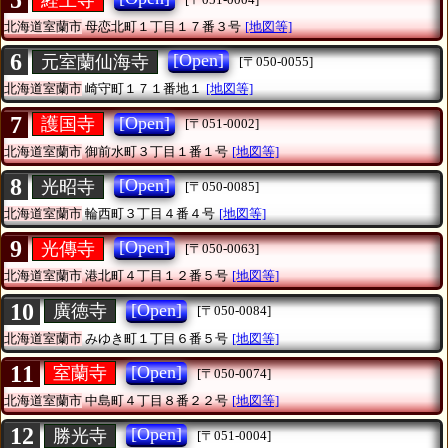
5
北海道室蘭市
母恋北町１丁目１７番３号
[地図等]
6
[Open]
元室蘭仙海寺
[〒050-0055]
北海道室蘭市
崎守町１７１番地１
[地図等]
7
[Open]
護国寺
[〒051-0002]
北海道室蘭市
御前水町３丁目１番１号
[地図等]
8
[Open]
光昭寺
[〒050-0085]
北海道室蘭市
輪西町３丁目４番４号
[地図等]
9
[Open]
光傳寺
[〒050-0063]
北海道室蘭市
港北町４丁目１２番５号
[地図等]
10
[Open]
廣徳寺
[〒050-0084]
北海道室蘭市
みゆき町１丁目６番５号
[地図等]
11
[Open]
室蘭寺
[〒050-0074]
北海道室蘭市
中島町４丁目８番２２号
[地図等]
12
[Open]
勝光寺
[〒051-0004]