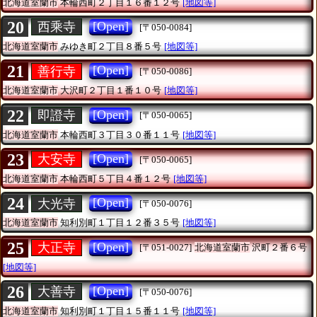
北海道室蘭市
本輪西町２丁目１６番１２号
[地図等]
20
[Open]
西乘寺
[〒050-0084]
北海道室蘭市
みゆき町２丁目８番５号
[地図等]
21
[Open]
善行寺
[〒050-0086]
北海道室蘭市
大沢町２丁目１番１０号
[地図等]
22
[Open]
即證寺
[〒050-0065]
北海道室蘭市
本輪西町３丁目３０番１１号
[地図等]
23
[Open]
大安寺
[〒050-0065]
北海道室蘭市
本輪西町５丁目４番１２号
[地図等]
24
[Open]
大光寺
[〒050-0076]
北海道室蘭市
知利別町１丁目１２番３５号
[地図等]
25
[Open]
大正寺
[〒051-0027]
北海道室蘭市
沢町２番６号
[地図等]
26
[Open]
大善寺
[〒050-0076]
北海道室蘭市
知利別町１丁目１５番１１号
[地図等]