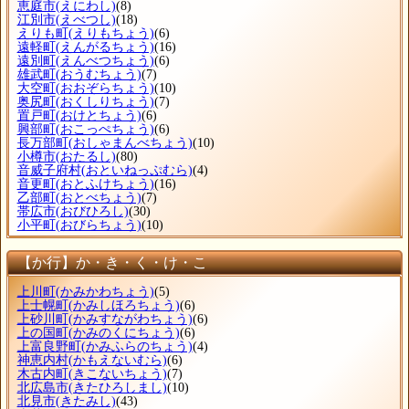
恵庭市
(えにわし)
(8)
江別市
(えべつし)
(18)
えりも町
(えりもちょう)
(6)
遠軽町
(えんがるちょう)
(16)
遠別町
(えんべつちょう)
(6)
雄武町
(おうむちょう)
(7)
大空町
(おおぞらちょう)
(10)
奥尻町
(おくしりちょう)
(7)
置戸町
(おけとちょう)
(6)
興部町
(おこっぺちょう)
(6)
長万部町
(おしゃまんべちょう)
(10)
小樽市
(おたるし)
(80)
音威子府村
(おといねっぷむら)
(4)
音更町
(おとふけちょう)
(16)
乙部町
(おとべちょう)
(7)
帯広市
(おびひろし)
(30)
小平町
(おびらちょう)
(10)
【か行】か・き・く・け・こ
上川町
(かみかわちょう)
(5)
上士幌町
(かみしほろちょう)
(6)
上砂川町
(かみすながわちょう)
(6)
上の国町
(かみのくにちょう)
(6)
上富良野町
(かみふらのちょう)
(4)
神恵内村
(かもえないむら)
(6)
木古内町
(きこないちょう)
(7)
北広島市
(きたひろしまし)
(10)
北見市
(きたみし)
(43)