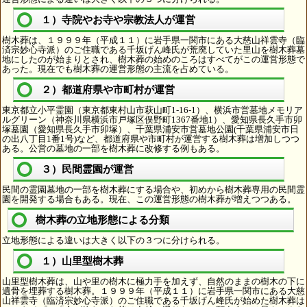
１）寺院やお寺や宗教法人が運営
樹木葬は、１９９９年（平成１１）に岩手県一関市にある大慈山祥雲寺（臨
済宗妙心寺派）のご住職である千坂げん峰氏が荒廃していた里山を樹木葬墓
地にしたのが始まりとされ、樹木葬の始めのころはすべてがこの運営形態で
あった。現在でも樹木葬の運営形態の主流を占めている。
２）都道府県や市町村が運営
東京都立小平霊園（東京都東村山市萩山町1-16-1）、横浜市営墓地メモリア
ルグリーン（神奈川県横浜市戸塚区俣野町1367番地1）、愛知県長久手市卯
塚墓園（愛知県長久手市卯塚）、千葉県浦安市営墓地公園(千葉県浦安市日
の出八丁目1番1号)など、都道府県や市町村が運営する樹木葬は増加しつつ
ある。公営の墓地の一部を樹木葬に改修する例もある。
３）民間霊園が運営
民間の霊園墓地の一部を樹木葬にする場合や、初めから樹木葬専用の民間霊
園を開発する場合もある。現在、この運営形態の樹木葬が増えつつある。
樹木葬の立地形態による分類
立地形態による違いは大きく以下の３つに分けられる。
１）山里型樹木葬
山里型樹木葬は、山や里の樹木に極力手を加えず、自然のままの樹木の下に
遺骨を埋葬する樹木葬。１９９９年（平成１１）に岩手県一関市にある大慈
山祥雲寺（臨済宗妙心寺派）のご住職である千坂げん峰氏が始めた樹木葬は