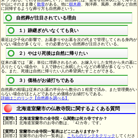
や山にそのまま撒く
散骨
がある。他に
樹木葬
、海洋葬、風葬、水葬など自然
に回帰するような葬り方も自然葬という。
自然葬が注目されている理由
１）跡継ぎがいなくても良い
最近は少子化の影響で、お墓参りやお墓を次の代まで管理してくれる身内が
いない場合が多くなり、その必要がない自然葬が注目されている。
２）やはり死後は自然に帰りたい
従来の墓では「家」単位に埋葬されるため、お嫁入りした女性から夫の墓に
入りたくない場合や、１人で静かに永眠したいなどの希望が多くなってい
る。また、死後は自然に帰りたい人の希望満たすことができる。
３）価格がお値打ちである
自然葬の相場は従来のお墓の半分から数分の１程度で済み、また管理費がい
らない場合がほとんどであるため価格がお値打ちである。
詳細はこのリンク【自然葬を調べる】
北海道室蘭市の仏教寺院に関するよくある質問
【質問1】北海道室蘭市の全寺院・仏閣数は何カ寺ですか？
【回答1】北海道室蘭市のお寺の数は、「42カ寺」です。
【質問2】室蘭市の全寺院一覧表はどこにありますか？
【回答2】室蘭市のお寺の一覧表は、
こちらのリンクをクリック
してくださ