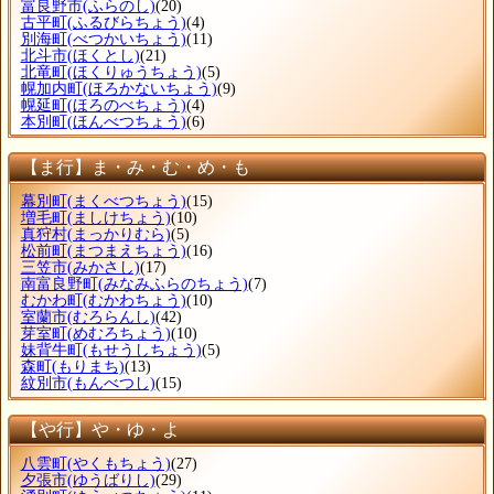
富良野市
(ふらのし)
(20)
古平町
(ふるびらちょう)
(4)
別海町
(べつかいちょう)
(11)
北斗市
(ほくとし)
(21)
北竜町
(ほくりゅうちょう)
(5)
幌加内町
(ほろかないちょう)
(9)
幌延町
(ほろのべちょう)
(4)
本別町
(ほんべつちょう)
(6)
【ま行】ま・み・む・め・も
幕別町
(まくべつちょう)
(15)
増毛町
(ましけちょう)
(10)
真狩村
(まっかりむら)
(5)
松前町
(まつまえちょう)
(16)
三笠市
(みかさし)
(17)
南富良野町
(みなみふらのちょう)
(7)
むかわ町
(むかわちょう)
(10)
室蘭市
(むろらんし)
(42)
芽室町
(めむろちょう)
(10)
妹背牛町
(もせうしちょう)
(5)
森町
(もりまち)
(13)
紋別市
(もんべつし)
(15)
【や行】や・ゆ・よ
八雲町
(やくもちょう)
(27)
夕張市
(ゆうばりし)
(29)