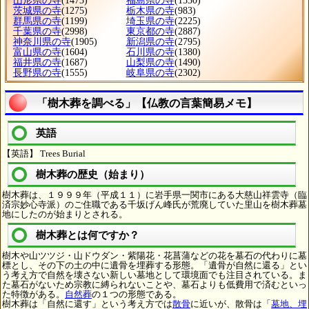
山形県の寺
(1473)
福島県の寺
(1530)
茨城県の寺
(1275)
栃木県の寺
(983)
群馬県の寺
(1199)
埼玉県の寺
(2225)
千葉県の寺
(2998)
東京都の寺
(2887)
神奈川県の寺
(1905)
新潟県の寺
(2795)
富山県の寺
(1604)
石川県の寺
(1380)
福井県の寺
(1687)
山梨県の寺
(1490)
長野県の寺
(1555)
岐阜県の寺
(2302)
「樹木葬を調べる」【仏教の言葉簡易メモ】
英語
【英語】 Trees Burial
樹木葬の歴史（始まり）
樹木葬は、１９９９年（平成１１）に岩手県一関市にある大慈山祥雲寺（臨
済宗妙心寺派）のご住職である千坂げん峰氏が荒廃していた里山を樹木葬墓
地にしたのが始まりとされる。
樹木葬とは何ですか？
樹木や山ツツジ・山ドウダン・紫陽花・花菖蒲などの花を墓石の代わりに墓
標とし、その下の土の中に遺骨を埋葬する形態。「遺骨が自然に還る」とい
う考え方で自然を壊さない新しい墓地として環境面でも注目されている。ま
た墓石がないため宗教に縛られないことや、墓石よりも低費用で済むといっ
た特徴がある。
自然葬
の１つの形態である。
樹木葬は「自然に還す」という考え方では
散骨
に近いが、散骨は「
墓地、埋