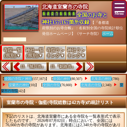
北海道室蘭市の寺院
全国のお寺と
神社157,167箇所収録
【『各都道
府県別のお寺台帳』：名前別全国の寺院統計順位
発信ホームページ】《サーチ寺院》
ホーム
[As of 26/07/28]
寺院一覧
神社一覧
寺院ラン
神社ラン
(県別)▼
(県別)▼
キング▼
キング▼
13.『旭川市』
15.『釧路市』
【
全国の寺院と神社
(157,167)】 【
全国の神社
(80,507)
北海道の神社
(786)
室蘭市の神社
(10)】 【
全国の寺院
(76,660)
北海道の寺院
(2,340)
室
蘭市の寺院
(42)】
室蘭市の寺院・伽藍(寺院総数は42カ寺)の統計リスト
下記のリストは、北海道室蘭市にある全寺院を一覧表形式で表示
したものです。「2026年07月02日」時点において、全国には
76,660カ寺の寺院があります。北海道には2,340カ寺の寺院があり