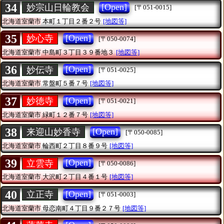
34
[Open]
妙宗山日輪教会
[〒051-0015]
北海道室蘭市
本町１丁目２番２号
[地図等]
35
[Open]
妙心寺
[〒050-0074]
北海道室蘭市
中島町３丁目３９番地３
[地図等]
36
[Open]
妙伝寺
[〒051-0025]
北海道室蘭市
常盤町５番７号
[地図等]
37
[Open]
妙徳寺
[〒051-0021]
北海道室蘭市
緑町１２番７号
[地図等]
38
[Open]
来迎山妙香寺
[〒050-0085]
北海道室蘭市
輪西町２丁目８番９号
[地図等]
39
[Open]
立雲寺
[〒050-0086]
北海道室蘭市
大沢町２丁目４番１号
[地図等]
40
[Open]
立正寺
[〒051-0003]
北海道室蘭市
母恋南町４丁目９番２７号
[地図等]