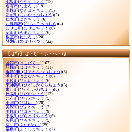
七飯町
(ななえちょう)
(15)
名寄市
(なよろし)
(19)
南幌町
(なんぽろちょう)
(5)
新冠町
(にいかっぷちょう)
(2)
仁木町
(にきちょう)
(6)
西興部村
(にしおこっぺむら)
(4)
にせこ町
(にせこちょう)
(6)
沼田町
(ぬまたちょう)
(6)
根室市
(ねむろし)
(20)
登別市
(のぼりべつし)
(22)
【は行】は・ひ・ふ・へ・ほ
函館市
(はこだてし)
(102)
羽幌町
(はぼろちょう)
(11)
浜頓別町
(はまとんべつちょう)
(6)
浜中町
(はまなかちょう)
(6)
美瑛町
(びえいちょう)
(6)
東神楽町
(ひがしかぐらちょう)
(6)
東川町
(ひがしかわちょう)
(8)
日高町
(ひだかちょう)
(12)
比布町
(ぴっぷちょう)
(5)
美唄市
(びばいし)
(28)
美深町
(びふかちょう)
(7)
美幌町
(びほろちょう)
(9)
平取町
(びらとりちょう)
(6)
広尾町
(ひろおちょう)
(5)
深川市
(ふかがわし)
(25)
福島町
(ふくしまちょう)
(7)