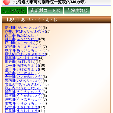
北海道の市町村別寺院一覧表(2,340カ寺)
ぶりがな順
市町村コード順
寺院件数順
【あ行】あ・い・う・え・お
愛別町
(あいべつちょう)
(8)
赤井川村
(あかいがわむら)
(3)
赤平市
(あかびらし)
(15)
旭川市
(あさひかわし)
(89)
芦別市
(あしべつし)
(28)
足寄町
(あしょろちょう)
(7)
厚岸町
(あっけしちょう)
(14)
厚沢部町
(あっさぶちょう)
(6)
厚真町
(あつまちょう)
(4)
網走市
(あばしりし)
(15)
安平町
(あびらちょう)
(10)
池田町
(いけだちょう)
(10)
石狩市
(いしかりし)
(33)
今金町
(いまかねちょう)
(6)
岩内町
(いわないちょう)
(9)
岩見沢市
(いわみざわし)
(45)
歌志内市
(うたしないし)
(8)
浦臼町
(うらうすちょう)
(5)
浦河町
(うらかわちょう)
(6)
浦幌町
(うらほろちょう)
(7)
雨竜町
(うりゅうちょう)
(4)
枝幸町
(えさしちょう)
(12)
江差町
(えさしちょう)
(11)