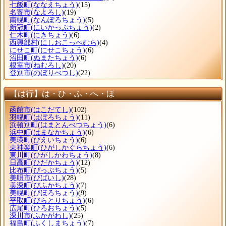
七飯町
(ななえちょう)
(15)
名寄市
(なよろし)
(19)
南幌町
(なんぽろちょう)
(5)
新冠町
(にいかっぷちょう)
(2)
仁木町
(にきちょう)
(6)
西興部村
(にしおこっぺむら)
(4)
にせこ町
(にせこちょう)
(6)
沼田町
(ぬまたちょう)
(6)
根室市
(ねむろし)
(20)
登別市
(のぼりべつし)
(22)
【は行】は・ひ・ふ・へ・ほ
函館市
(はこだてし)
(102)
羽幌町
(はぼろちょう)
(11)
浜頓別町
(はまとんべつちょう)
(6)
浜中町
(はまなかちょう)
(6)
美瑛町
(びえいちょう)
(6)
東神楽町
(ひがしかぐらちょう)
(6)
東川町
(ひがしかわちょう)
(8)
日高町
(ひだかちょう)
(12)
比布町
(ぴっぷちょう)
(5)
美唄市
(びばいし)
(28)
美深町
(びふかちょう)
(7)
美幌町
(びほろちょう)
(9)
平取町
(びらとりちょう)
(6)
広尾町
(ひろおちょう)
(5)
深川市
(ふかがわし)
(25)
福島町
(ふくしまちょう)
(7)