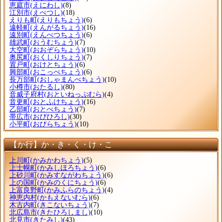
恵庭市
(えにわし)
(8)
江別市
(えべつし)
(18)
えりも町
(えりもちょう)
(6)
遠軽町
(えんがるちょう)
(16)
遠別町
(えんべつちょう)
(6)
雄武町
(おうむちょう)
(7)
大空町
(おおぞらちょう)
(10)
奥尻町
(おくしりちょう)
(7)
置戸町
(おけとちょう)
(6)
興部町
(おこっぺちょう)
(6)
長万部町
(おしゃまんべちょう)
(10)
小樽市
(おたるし)
(80)
音威子府村
(おといねっぷむら)
(4)
音更町
(おとふけちょう)
(16)
乙部町
(おとべちょう)
(7)
帯広市
(おびひろし)
(30)
小平町
(おびらちょう)
(10)
【か行】か・き・く・け・こ
上川町
(かみかわちょう)
(5)
上士幌町
(かみしほろちょう)
(6)
上砂川町
(かみすながわちょう)
(6)
上の国町
(かみのくにちょう)
(6)
上富良野町
(かみふらのちょう)
(4)
神恵内村
(かもえないむら)
(6)
木古内町
(きこないちょう)
(7)
北広島市
(きたひろしまし)
(10)
北見市
(きたみし)
(43)