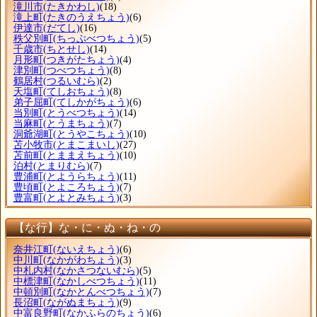
滝川市
(たきかわし)
(18)
滝上町
(たきのうえちょう)
(6)
伊達市
(だてし)
(16)
秩父別町
(ちっぷべつちょう)
(5)
千歳市
(ちとせし)
(14)
月形町
(つきがたちょう)
(4)
津別町
(つべつちょう)
(8)
鶴居村
(つるいむら)
(2)
天塩町
(てしおちょう)
(8)
弟子屈町
(てしかがちょう)
(6)
当別町
(とうべつちょう)
(14)
当麻町
(とうまちょう)
(7)
洞爺湖町
(とうやこちょう)
(10)
苫小牧市
(とまこまいし)
(27)
苫前町
(とままえちょう)
(10)
泊村
(とまりむら)
(7)
豊浦町
(とようらちょう)
(11)
豊頃町
(とよころちょう)
(7)
豊富町
(とよとみちょう)
(3)
【な行】な・に・ぬ・ね・の
奈井江町
(ないえちょう)
(6)
中川町
(なかがわちょう)
(3)
中札内村
(なかさつないむら)
(5)
中標津町
(なかしべつちょう)
(11)
中頓別町
(なかとんべつちょう)
(7)
長沼町
(ながぬまちょう)
(9)
中富良野町
(なかふらのちょう)
(6)