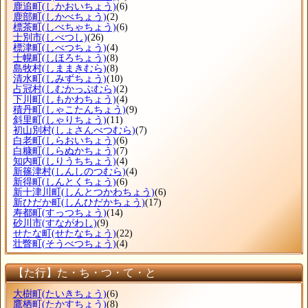
鹿追町
(しかおいちょう)
(6)
鹿部町
(しかべちょう)
(2)
標茶町
(しべちゃちょう)
(6)
士別市
(しべつし)
(26)
標津町
(しべつちょう)
(4)
士幌町
(しほろちょう)
(8)
島牧村
(しままきむら)
(8)
清水町
(しみずちょう)
(10)
占冠村
(しむかっぷむら)
(2)
下川町
(しもかわちょう)
(4)
積丹町
(しゃこたんちょう)
(9)
斜里町
(しゃりちょう)
(11)
初山別村
(しょさんべつむら)
(7)
白老町
(しらおいちょう)
(6)
白糠町
(しらぬかちょう)
(7)
知内町
(しりうちちょう)
(4)
新篠津村
(しんしのつむら)
(4)
新得町
(しんとくちょう)
(6)
新十津川町
(しんとつかわちょう)
(6)
新ひだか町
(しんひだかちょう)
(17)
寿都町
(すっつちょう)
(14)
砂川市
(すながわし)
(9)
せたな町
(せたなちょう)
(22)
壮瞥町
(そうべつちょう)
(4)
【た行】た・ち・つ・て・と
大樹町
(たいきちょう)
(6)
鷹栖町
(たかすちょう)
(8)