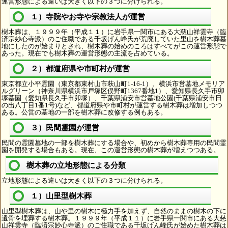
運営形態による違いは大きく以下の３つに分けられる。
１）寺院やお寺や宗教法人が運営
樹木葬は、１９９９年（平成１１）に岩手県一関市にある大慈山祥雲寺（臨
済宗妙心寺派）のご住職である千坂げん峰氏が荒廃していた里山を樹木葬墓
地にしたのが始まりとされ、樹木葬の始めのころはすべてがこの運営形態で
あった。現在でも樹木葬の運営形態の主流を占めている。
２）都道府県や市町村が運営
東京都立小平霊園（東京都東村山市萩山町1-16-1）、横浜市営墓地メモリア
ルグリーン（神奈川県横浜市戸塚区俣野町1367番地1）、愛知県長久手市卯
塚墓園（愛知県長久手市卯塚）、千葉県浦安市営墓地公園(千葉県浦安市日
の出八丁目1番1号)など、都道府県や市町村が運営する樹木葬は増加しつつ
ある。公営の墓地の一部を樹木葬に改修する例もある。
３）民間霊園が運営
民間の霊園墓地の一部を樹木葬にする場合や、初めから樹木葬専用の民間霊
園を開発する場合もある。現在、この運営形態の樹木葬が増えつつある。
樹木葬の立地形態による分類
立地形態による違いは大きく以下の３つに分けられる。
１）山里型樹木葬
山里型樹木葬は、山や里の樹木に極力手を加えず、自然のままの樹木の下に
遺骨を埋葬する樹木葬。１９９９年（平成１１）に岩手県一関市にある大慈
山祥雲寺（臨済宗妙心寺派）のご住職である千坂げん峰氏が始めた樹木葬は