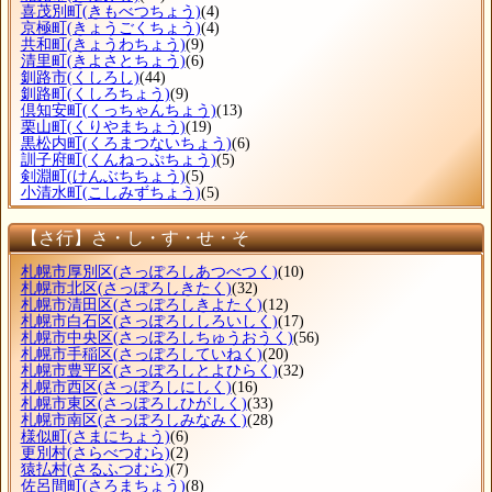
喜茂別町
(きもべつちょう)
(4)
京極町
(きょうごくちょう)
(4)
共和町
(きょうわちょう)
(9)
清里町
(きよさとちょう)
(6)
釧路市
(くしろし)
(44)
釧路町
(くしろちょう)
(9)
倶知安町
(くっちゃんちょう)
(13)
栗山町
(くりやまちょう)
(19)
黒松内町
(くろまつないちょう)
(6)
訓子府町
(くんねっぷちょう)
(5)
剣淵町
(けんぶちちょう)
(5)
小清水町
(こしみずちょう)
(5)
【さ行】さ・し・す・せ・そ
札幌市厚別区
(さっぽろしあつべつく)
(10)
札幌市北区
(さっぽろしきたく)
(32)
札幌市清田区
(さっぽろしきよたく)
(12)
札幌市白石区
(さっぽろししろいしく)
(17)
札幌市中央区
(さっぽろしちゅうおうく)
(56)
札幌市手稲区
(さっぽろしていねく)
(20)
札幌市豊平区
(さっぽろしとよひらく)
(32)
札幌市西区
(さっぽろしにしく)
(16)
札幌市東区
(さっぽろしひがしく)
(33)
札幌市南区
(さっぽろしみなみく)
(28)
様似町
(さまにちょう)
(6)
更別村
(さらべつむら)
(2)
猿払村
(さるふつむら)
(7)
佐呂間町
(さろまちょう)
(8)