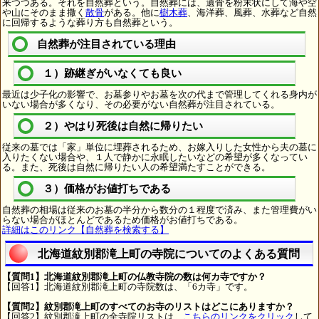
来つつある。それを自然葬という。自然葬には、遺骨を粉末状にして海や空
や山にそのまま撒く
散骨
がある。他に
樹木葬
、海洋葬、風葬、水葬など自然
に回帰するような葬り方も自然葬という。
自然葬が注目されている理由
１）跡継ぎがいなくても良い
最近は少子化の影響で、お墓参りやお墓を次の代まで管理してくれる身内が
いない場合が多くなり、その必要がない自然葬が注目されている。
２）やはり死後は自然に帰りたい
従来の墓では「家」単位に埋葬されるため、お嫁入りした女性から夫の墓に
入りたくない場合や、１人で静かに永眠したいなどの希望が多くなってい
る。また、死後は自然に帰りたい人の希望満たすことができる。
３）価格がお値打ちである
自然葬の相場は従来のお墓の半分から数分の１程度で済み、また管理費がい
らない場合がほとんどであるため価格がお値打ちである。
詳細はこのリンク【自然葬を検索する】
北海道紋別郡滝上町の寺院についてのよくある質問
【質問1】北海道紋別郡滝上町の仏教寺院の数は何カ寺ですか？
【回答1】北海道紋別郡滝上町の寺院数は、「6カ寺」です。
【質問2】紋別郡滝上町のすべてのお寺のリストはどこにありますか？
【回答2】紋別郡滝上町の全寺院リストは、
こちらのリンクをクリック
して