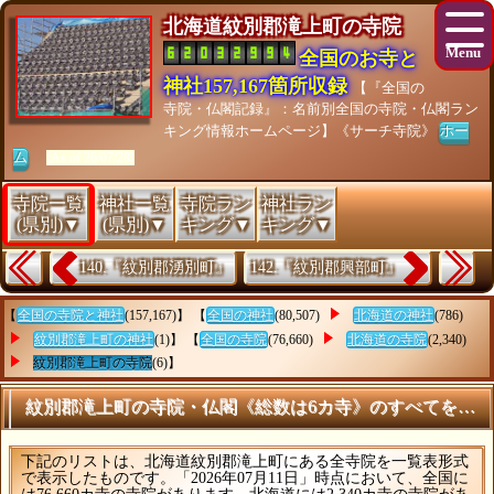
北海道紋別郡滝上町の寺院
全国のお寺と
神社157,167箇所収録
【『全国の
寺院・仏閣記録』：名前別全国の寺院・仏閣ラン
キング情報ホームページ】《サーチ寺院》
ホー
ム
[As of 26/07/28]
寺院一覧
神社一覧
寺院ラン
神社ラン
(県別)▼
(県別)▼
キング▼
キング▼
140.『紋別郡湧別町』
142.『紋別郡興部町』
【
全国の寺院と神社
(157,167)】 【
全国の神社
(80,507)
北海道の神社
(786)
紋別郡滝上町の神社
(1)】 【
全国の寺院
(76,660)
北海道の寺院
(2,340)
紋別郡滝上町の寺院
(6)】
紋別郡滝上町の寺院・仏閣《総数は6カ寺》のすべてを調査
下記のリストは、北海道紋別郡滝上町にある全寺院を一覧表形式
で表示したものです。「2026年07月11日」時点において、全国に