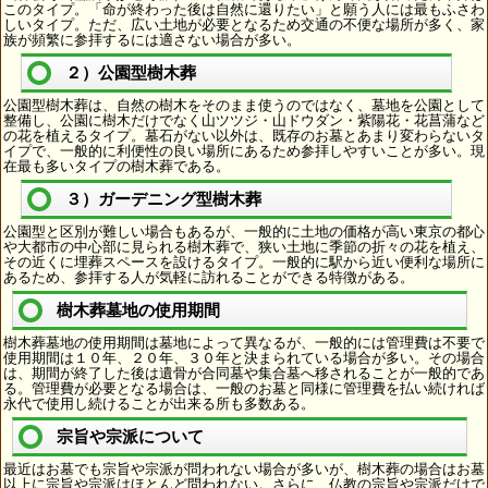
このタイプ。「命が終わった後は自然に還りたい」と願う人には最もふさわ
しいタイプ。ただ、広い土地が必要となるため交通の不便な場所が多く、家
族が頻繁に参拝するには適さない場合が多い。
２）公園型樹木葬
公園型樹木葬は、自然の樹木をそのまま使うのではなく、墓地を公園として
整備し、公園に樹木だけでなく山ツツジ・山ドウダン・紫陽花・花菖蒲など
の花を植えるタイプ。墓石がない以外は、既存のお墓とあまり変わらないタ
イプで、一般的に利便性の良い場所にあるため参拝しやすいことが多い。現
在最も多いタイプの樹木葬である。
３）ガーデニング型樹木葬
公園型と区別が難しい場合もあるが、一般的に土地の価格が高い東京の都心
や大都市の中心部に見られる樹木葬で、狭い土地に季節の折々の花を植え、
その近くに埋葬スペースを設けるタイプ。一般的に駅から近い便利な場所に
あるため、参拝する人が気軽に訪れることができる特徴がある。
樹木葬墓地の使用期間
樹木葬墓地の使用期間は墓地によって異なるが、一般的には管理費は不要で
使用期間は１０年、２０年、３０年と決まられている場合が多い。その場合
は、期間が終了した後は遺骨が合同墓や集合墓へ移されることが一般的であ
る。管理費が必要となる場合は、一般のお墓と同様に管理費を払い続ければ
永代で使用し続けることが出来る所も多数ある。
宗旨や宗派について
最近はお墓でも宗旨や宗派が問われない場合が多いが、樹木葬の場合はお墓
以上に宗旨や宗派はほとんど問われない。さらに、仏教の宗旨や宗派だけで