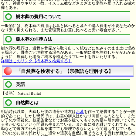
なく、神道やキリスト教、イスラム教などさまざまな宗教を受け入れる樹木
葬もある。
樹木葬の費用について
一般的には、樹木葬の費用はお墓と比べると墓石の購入費用が不要なためか
なり安く抑えられる。また管理費もお墓に比べると安い場合が多い。
樹木葬の埋葬方法
樹木葬の埋葬は、遺骨を骨壷から取り出して紙などに包みそのまま土に埋め
る場合と、骨壷ごと埋葬する場合がある。一般的に誰を埋葬したかがわかる
ように、埋葬した場所に樹木を植えたりプレートを置いたりする。
詳細はこのリンク【樹木葬を検索する】
「自然葬を検索する」【宗教語を理解する】
英語
【英語】 Natural Burial
自然葬とは
明治時代以降、火葬した後の遺骨や遺灰は
お墓
を作って納骨することが一般
的であった。しかし現代では、お墓の購入はかなり高価なものとなり、また
少子化や高齢化、核家族化などでお墓を建ててもそのお墓を引き継いでくれ
る者がいないという問題も生まれている。また仮に引き継いでくれても、転
勤などで遠方のためお墓を建てても管理できないという問題も生じている。
そのためお墓の代わりに、遺骨や遺灰を自然に還そうとする流れが新たに出