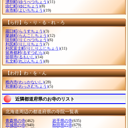
湧別町
(ゆうべつちょう)
(11)
由仁町
(ゆにちょう)
(8)
余市町
(よいちちょう)
(19)
【ら行】ら・り・る・れ・ろ
羅臼町
(らうすちょう)
(3)
蘭越町
(らんこしちょう)
(12)
陸別町
(りくべつちょう)
(6)
利尻町
(りしりちょう)
(7)
利尻富士町
(りしりふじちょう)
(11)
留寿都村
(るすつむら)
(4)
留萌市
(るもいし)
(14)
礼文町
(れぶんちょう)
(8)
【わ行】わ・を・ん
稚内市
(わっかないし)
(28)
和寒町
(わっさむちょう)
(5)
近隣都道府県のお寺のリスト
北海道周辺の都道府県の寺院一覧表
青森県の寺
(462)
岩手県の寺
(635)
宮城県の寺
(940)
秋田県の寺
(679)