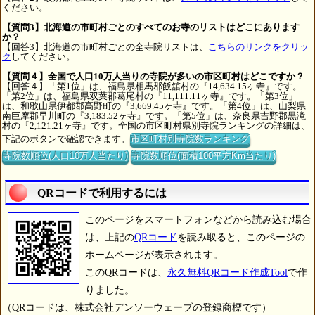
ください。
【質問3】北海道の市町村ごとのすべてのお寺のリストはどこにあります
か？
【回答3】北海道の市町村ごとの全寺院リストは、
こちらのリンクをクリッ
ク
してください。
【質問４】全国で人口10万人当りの寺院が多いの市区町村はどこですか？
【回答４】「第1位」は、福島県相馬郡飯舘村の『14,634.15ヶ寺』です。
「第2位」は、福島県双葉郡葛尾村の『11,111.11ヶ寺』です。「第3位」
は、和歌山県伊都郡高野町の『3,669.45ヶ寺』です。「第4位」は、山梨県
南巨摩郡早川町の『3,183.52ヶ寺』です。「第5位」は、奈良県吉野郡黒滝
村の『2,121.21ヶ寺』です。全国の市区町村県別寺院ランキングの詳細は、
下記のボタンで確認できます。
市区町村別寺院数ランキング
寺院数順位(人口10万人当たり)
寺院数順位(面積100平方Km当たり)
QRコードで利用するには
このページをスマートフォンなどから読み込む場合
は、上記の
QRコード
を読み取ると、このページの
ホームページが表示されます。
このQRコードは、
永久無料QRコード作成Tool
で作
りました。
（QRコードは、株式会社デンソーウェーブの登録商標です）