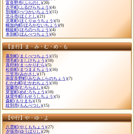
富良野市
(ふらのし)
(20)
古平町
(ふるびらちょう)
(4)
別海町
(べつかいちょう)
(11)
北斗市
(ほくとし)
(21)
北竜町
(ほくりゅうちょう)
(5)
幌加内町
(ほろかないちょう)
(9)
幌延町
(ほろのべちょう)
(4)
本別町
(ほんべつちょう)
(6)
【ま行】ま・み・む・め・も
幕別町
(まくべつちょう)
(15)
増毛町
(ましけちょう)
(10)
真狩村
(まっかりむら)
(5)
松前町
(まつまえちょう)
(16)
三笠市
(みかさし)
(17)
南富良野町
(みなみふらのちょう)
(7)
むかわ町
(むかわちょう)
(10)
室蘭市
(むろらんし)
(42)
芽室町
(めむろちょう)
(10)
妹背牛町
(もせうしちょう)
(5)
森町
(もりまち)
(13)
紋別市
(もんべつし)
(15)
【や行】や・ゆ・よ
八雲町
(やくもちょう)
(27)
夕張市
(ゆうばりし)
(29)