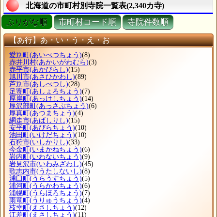
北海道の市町村別寺院一覧表(2,340カ寺)
ぶりがな順
市町村コード順
寺院件数順
【あ行】あ・い・う・え・お
愛別町
(あいべつちょう)
(8)
赤井川村
(あかいがわむら)
(3)
赤平市
(あかびらし)
(15)
旭川市
(あさひかわし)
(89)
芦別市
(あしべつし)
(28)
足寄町
(あしょろちょう)
(7)
厚岸町
(あっけしちょう)
(14)
厚沢部町
(あっさぶちょう)
(6)
厚真町
(あつまちょう)
(4)
網走市
(あばしりし)
(15)
安平町
(あびらちょう)
(10)
池田町
(いけだちょう)
(10)
石狩市
(いしかりし)
(33)
今金町
(いまかねちょう)
(6)
岩内町
(いわないちょう)
(9)
岩見沢市
(いわみざわし)
(45)
歌志内市
(うたしないし)
(8)
浦臼町
(うらうすちょう)
(5)
浦河町
(うらかわちょう)
(6)
浦幌町
(うらほろちょう)
(7)
雨竜町
(うりゅうちょう)
(4)
枝幸町
(えさしちょう)
(12)
江差町
(えさしちょう)
(11)