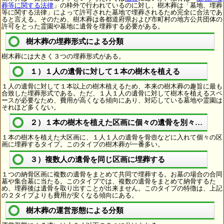
葬等に関する法律
」の枠外で行われているのに対し、樹木葬は「墓地、埋葬
等に関する法律」によって許可された墓地で埋葬されるため完全に合法であ
ると言える。そのため、樹木葬は各都道府県および市町村の地方公共団体の
許可をとった霊園や墓地に遺骨を埋葬する必要がある。
樹木葬の埋葬形式による分類
樹木葬には大きく３つの埋葬形式がある。
１）１人の遺骨に対して１本の樹木を植える
１人の遺骨に対して１本以上の樹木植えるため、本来の樹木葬の趣旨に最も
合致した埋葬形式である。ただ、１人１人の遺骨に対して樹木を植えるスペ
ースが必要なため、費用が高くなる傾向にあり、対応している墓地や霊園は
それほど多くない。
２）１本の樹木を植えた区画に個々の遺骨を別々に埋葬
１本の樹木を植えた大区画に、１人１人の遺骨を骨壺などに入れて個々の区
画に埋葬するタイプ。このタイプの樹木葬が一番多い。
３）複数人の遺骨を同じ区画に埋葬する
１つの納骨区画に複数の遺骨をまとめて共同で埋葬する。お墓の場合の合同
墓や集合墓に当たる。このタイプでは、複数の遺骨をまとめて納骨するた
め、埋葬後は遺骨を取り出すことが出来ません。このタイプの特徴は、上記
の２タイプよりも費用が安くなる傾向にある。
樹木葬の運営形態による分類