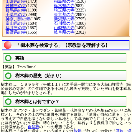
山形県の寺
(1473)
福島県の寺
(1530)
茨城県の寺
(1275)
栃木県の寺
(983)
群馬県の寺
(1199)
埼玉県の寺
(2225)
千葉県の寺
(2998)
東京都の寺
(2887)
神奈川県の寺
(1905)
新潟県の寺
(2795)
富山県の寺
(1604)
石川県の寺
(1380)
福井県の寺
(1687)
山梨県の寺
(1490)
長野県の寺
(1555)
岐阜県の寺
(2302)
「樹木葬を検索する」【宗教語を理解する】
英語
【英語】 Trees Burial
樹木葬の歴史（始まり）
樹木葬は、１９９９年（平成１１）に岩手県一関市にある大慈山祥雲寺（臨
済宗妙心寺派）のご住職である千坂げん峰氏が荒廃していた里山を樹木葬墓
地にしたのが始まりとされる。
樹木葬とは何ですか？
樹木や山ツツジ・山ドウダン・紫陽花・花菖蒲などの花を墓石の代わりに墓
標とし、その下の土の中に遺骨を埋葬する形態。「遺骨が自然に還る」とい
う考え方で自然を壊さない新しい墓地として環境面でも注目されている。ま
た墓石がないため宗教に縛られないことや、墓石よりも低費用で済むといっ
た特徴がある。
自然葬
の１つの形態である。
樹木葬は「自然に還す」という考え方では
散骨
に近いが、散骨は「
墓地、埋