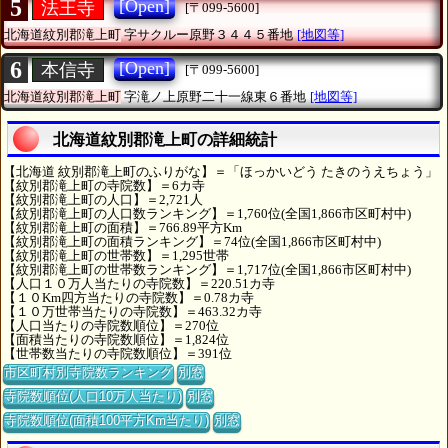
5
[Open]
法王寺
[〒099-5600]
北海道紋別郡滝上町
字サクルー原野３４４５番地
[地図等]
6
[Open]
本信寺
[〒099-5600]
北海道紋別郡滝上町
字滝ノ上原野二十一線東６番地
[地図等]
北海道紋別郡滝上町の詳細統計
【北海道 紋別郡滝上町のふりがな】＝「ほっかいどう たきのうえちょう」
【紋別郡滝上町の寺院数】＝6カ寺
【紋別郡滝上町の人口】＝2,721人
【紋別郡滝上町の人口数ランキング】＝1,760位(全国1,866市区町村中)
【紋別郡滝上町の面積】＝766.89平方Km
【紋別郡滝上町の面積ランキング】＝74位(全国1,866市区町村中)
【紋別郡滝上町の世帯数】＝1,295世帯
【紋別郡滝上町の世帯数ランキング】＝1,717位(全国1,866市区町村中)
【人口１０万人当たりの寺院数】＝220.51カ寺
【１０Km四方当たりの寺院数】＝0.78カ寺
【１０万世帯当たりの寺院数】＝463.32カ寺
【人口当たりの寺院数順位】＝270位
【面積当たりの寺院数順位】＝1,824位
【世帯数当たりの寺院数順位】＝391位
市区町村別寺院数ランキング
別窓
寺院数順位(人口10万人当たり)
別窓
寺院数順位(面積100平方Km当たり)
別窓