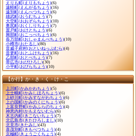
えりも町
(えりもちょう)
(6)
遠軽町
(えんがるちょう)
(16)
遠別町
(えんべつちょう)
(6)
雄武町
(おうむちょう)
(7)
大空町
(おおぞらちょう)
(10)
奥尻町
(おくしりちょう)
(7)
置戸町
(おけとちょう)
(6)
興部町
(おこっぺちょう)
(6)
長万部町
(おしゃまんべちょう)
(10)
小樽市
(おたるし)
(80)
音威子府村
(おといねっぷむら)
(4)
音更町
(おとふけちょう)
(16)
乙部町
(おとべちょう)
(7)
帯広市
(おびひろし)
(30)
小平町
(おびらちょう)
(10)
【か行】か・き・く・け・こ
上川町
(かみかわちょう)
(5)
上士幌町
(かみしほろちょう)
(6)
上砂川町
(かみすながわちょう)
(6)
上の国町
(かみのくにちょう)
(6)
上富良野町
(かみふらのちょう)
(4)
神恵内村
(かもえないむら)
(6)
木古内町
(きこないちょう)
(7)
北広島市
(きたひろしまし)
(10)
北見市
(きたみし)
(43)
喜茂別町
(きもべつちょう)
(4)
京極町
(きょうごくちょう)
(4)