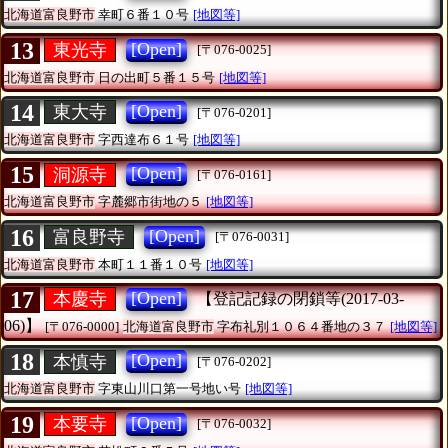
北海道富良野市
幸町６番１０号
[地図等]
13
[Open]
東光寺
[〒076-0025]
北海道富良野市
日の出町５番１５号
[地図等]
14
[Open]
東大寺
[〒076-0201]
北海道富良野市
字西達布６１号
[地図等]
15
[Open]
洞源寺
[〒076-0161]
北海道富良野市
字麓郷市街地の５
[地図等]
16
[Open]
富良野寺
[〒076-0031]
北海道富良野市
本町１１番１０号
[地図等]
17
[Open]
本慶寺
【登記記録の閉鎖等(2017-03-
06)】
[〒076-0000]
北海道富良野市
字布礼別１０６４番地の３７
[地図等]
18
[Open]
本慎寺
[〒076-0202]
北海道富良野市
字東山川口第一号地い号
[地図等]
19
[Open]
本要寺
[〒076-0032]