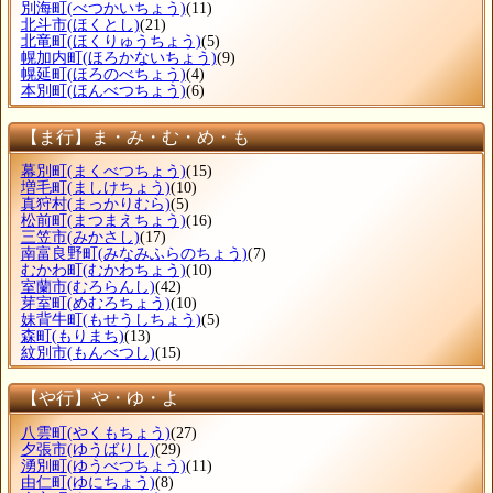
別海町
(べつかいちょう)
(11)
北斗市
(ほくとし)
(21)
北竜町
(ほくりゅうちょう)
(5)
幌加内町
(ほろかないちょう)
(9)
幌延町
(ほろのべちょう)
(4)
本別町
(ほんべつちょう)
(6)
【ま行】ま・み・む・め・も
幕別町
(まくべつちょう)
(15)
増毛町
(ましけちょう)
(10)
真狩村
(まっかりむら)
(5)
松前町
(まつまえちょう)
(16)
三笠市
(みかさし)
(17)
南富良野町
(みなみふらのちょう)
(7)
むかわ町
(むかわちょう)
(10)
室蘭市
(むろらんし)
(42)
芽室町
(めむろちょう)
(10)
妹背牛町
(もせうしちょう)
(5)
森町
(もりまち)
(13)
紋別市
(もんべつし)
(15)
【や行】や・ゆ・よ
八雲町
(やくもちょう)
(27)
夕張市
(ゆうばりし)
(29)
湧別町
(ゆうべつちょう)
(11)
由仁町
(ゆにちょう)
(8)