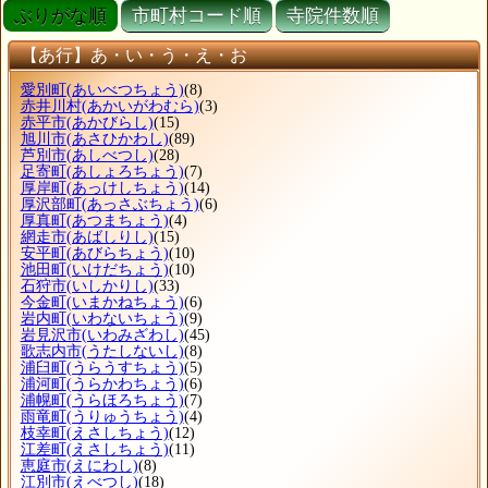
ぶりがな順
市町村コード順
寺院件数順
【あ行】あ・い・う・え・お
愛別町
(あいべつちょう)
(8)
赤井川村
(あかいがわむら)
(3)
赤平市
(あかびらし)
(15)
旭川市
(あさひかわし)
(89)
芦別市
(あしべつし)
(28)
足寄町
(あしょろちょう)
(7)
厚岸町
(あっけしちょう)
(14)
厚沢部町
(あっさぶちょう)
(6)
厚真町
(あつまちょう)
(4)
網走市
(あばしりし)
(15)
安平町
(あびらちょう)
(10)
池田町
(いけだちょう)
(10)
石狩市
(いしかりし)
(33)
今金町
(いまかねちょう)
(6)
岩内町
(いわないちょう)
(9)
岩見沢市
(いわみざわし)
(45)
歌志内市
(うたしないし)
(8)
浦臼町
(うらうすちょう)
(5)
浦河町
(うらかわちょう)
(6)
浦幌町
(うらほろちょう)
(7)
雨竜町
(うりゅうちょう)
(4)
枝幸町
(えさしちょう)
(12)
江差町
(えさしちょう)
(11)
恵庭市
(えにわし)
(8)
江別市
(えべつし)
(18)