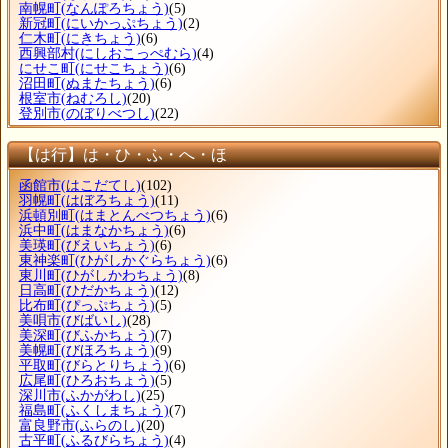
南幌町
(なんぽろちょう)
(5)
新冠町
(にいかっぷちょう)
(2)
仁木町
(にきちょう)
(6)
西興部村
(にしおこっぺむら)
(4)
にせこ町
(にせこちょう)
(6)
沼田町
(ぬまたちょう)
(6)
根室市
(ねむろし)
(20)
登別市
(のぼりべつし)
(22)
【は行】は・ひ・ふ・へ・ほ
函館市
(はこだてし)
(102)
羽幌町
(はぼろちょう)
(11)
浜頓別町
(はまとんべつちょう)
(6)
浜中町
(はまなかちょう)
(6)
美瑛町
(びえいちょう)
(6)
東神楽町
(ひがしかぐらちょう)
(6)
東川町
(ひがしかわちょう)
(8)
日高町
(ひだかちょう)
(12)
比布町
(ぴっぷちょう)
(5)
美唄市
(びばいし)
(28)
美深町
(びふかちょう)
(7)
美幌町
(びほろちょう)
(9)
平取町
(びらとりちょう)
(6)
広尾町
(ひろおちょう)
(5)
深川市
(ふかがわし)
(25)
福島町
(ふくしまちょう)
(7)
富良野市
(ふらのし)
(20)
古平町
(ふるびらちょう)
(4)