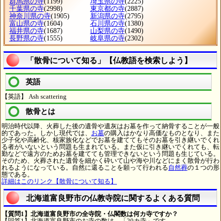
群馬県の寺
(1199)
埼玉県の寺
(2225)
千葉県の寺
(2998)
東京都の寺
(2887)
神奈川県の寺
(1905)
新潟県の寺
(2795)
富山県の寺
(1604)
石川県の寺
(1380)
福井県の寺
(1687)
山梨県の寺
(1490)
長野県の寺
(1555)
岐阜県の寺
(2302)
「散骨について知る」【仏教語を検索しよう】
英語
【英語】 Ash scattering
散骨とは
明治時代以降、火葬した後の遺骨や遺灰はお墓を作って納骨することが一般
的であった。しかし現代では、
お墓
の購入はかなり高価なものとなり、また
少子化や高齢化、核家族化などでお墓を建ててもそのお墓を引き継いでくれ
る者がいないという問題も生まれている。また仮に引き継いでくれても、転
勤などで遠方のためお墓を建てても管理できないという問題も生じている。
そのため、火葬された遺骨を細かく砕いて山や海や川などにまく散骨が行わ
れるようになっている。自然に還ることを願って行われる
自然葬
の１つの形
態である。
詳細はこのリンク【散骨について知る】
北海道富良野市の仏教寺院に関するよくある質問
【質問1】北海道富良野市の全寺院・仏閣数は何カ寺ですか？
【回答1】北海道富良野市のお寺の数は、「20カ寺」です。