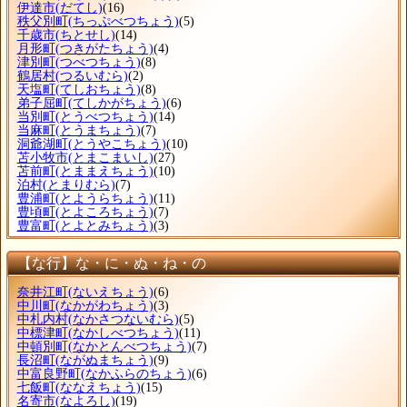
伊達市
(だてし)
(16)
秩父別町
(ちっぷべつちょう)
(5)
千歳市
(ちとせし)
(14)
月形町
(つきがたちょう)
(4)
津別町
(つべつちょう)
(8)
鶴居村
(つるいむら)
(2)
天塩町
(てしおちょう)
(8)
弟子屈町
(てしかがちょう)
(6)
当別町
(とうべつちょう)
(14)
当麻町
(とうまちょう)
(7)
洞爺湖町
(とうやこちょう)
(10)
苫小牧市
(とまこまいし)
(27)
苫前町
(とままえちょう)
(10)
泊村
(とまりむら)
(7)
豊浦町
(とようらちょう)
(11)
豊頃町
(とよころちょう)
(7)
豊富町
(とよとみちょう)
(3)
【な行】な・に・ぬ・ね・の
奈井江町
(ないえちょう)
(6)
中川町
(なかがわちょう)
(3)
中札内村
(なかさつないむら)
(5)
中標津町
(なかしべつちょう)
(11)
中頓別町
(なかとんべつちょう)
(7)
長沼町
(ながぬまちょう)
(9)
中富良野町
(なかふらのちょう)
(6)
七飯町
(ななえちょう)
(15)
名寄市
(なよろし)
(19)