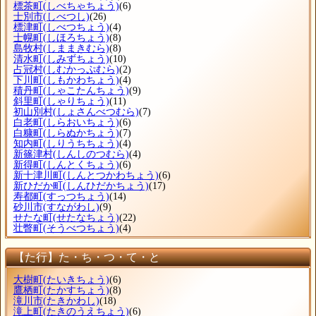
標茶町
(しべちゃちょう)
(6)
士別市
(しべつし)
(26)
標津町
(しべつちょう)
(4)
士幌町
(しほろちょう)
(8)
島牧村
(しままきむら)
(8)
清水町
(しみずちょう)
(10)
占冠村
(しむかっぷむら)
(2)
下川町
(しもかわちょう)
(4)
積丹町
(しゃこたんちょう)
(9)
斜里町
(しゃりちょう)
(11)
初山別村
(しょさんべつむら)
(7)
白老町
(しらおいちょう)
(6)
白糠町
(しらぬかちょう)
(7)
知内町
(しりうちちょう)
(4)
新篠津村
(しんしのつむら)
(4)
新得町
(しんとくちょう)
(6)
新十津川町
(しんとつかわちょう)
(6)
新ひだか町
(しんひだかちょう)
(17)
寿都町
(すっつちょう)
(14)
砂川市
(すながわし)
(9)
せたな町
(せたなちょう)
(22)
壮瞥町
(そうべつちょう)
(4)
【た行】た・ち・つ・て・と
大樹町
(たいきちょう)
(6)
鷹栖町
(たかすちょう)
(8)
滝川市
(たきかわし)
(18)
滝上町
(たきのうえちょう)
(6)