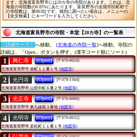
ます。北海道富良野市には20カ寺の寺院があります。これは、北
海道の寺院数の0.85%にあたります。富良野市の全国市区町村で
の寺院数は、第963位です。個別に調べたい場合は、メニューの
【全文検索】にキーワードを入力してください。
北海道富良野市の寺院・本堂【20カ寺】の一覧表
〔詳細モード〕
へ移動。
[北海道の寺院一覧]
へ移動。寺院の
詳細は、「Open」ボタンを押す。(漢字コード順にソート)
1
[Open]
興仁寺
[〒076-0024]
北海道富良野市
幸町１１番１号
[地図等]
2
[Open]
光円寺
[〒079-1564]
北海道富良野市
山部中町６番２号
[地図等]
3
[Open]
光正寺
[〒076-0000]
北海道富良野市
東九線南３番地
[地図等]
4
[Open]
光明寺
[〒076-0032]
北海道富良野市
若松町１１番１号
[地図等]
[Open]
弘雲寺
[〒076-0202]