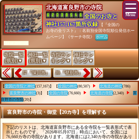
北海道富良野市の寺院
全国のお寺と
神社157,167箇所収録
【『全国の
お寺の全リスト』：名前別全国寺院順位発信ホー
ムページ】《サーチ寺院》
ホーム
[As of 26/07/28]
寺院一覧
神社一覧
寺院ラン
神社ラン
(県別)▼
(県別)▼
キング▼
キング▼
37.『深川市』
39.『登別市』
【
全国の寺院と神社
(157,167)】 【
全国の神社
(80,507)
北海道の神社
(786)
富良野市の神社
(3)】 【
全国の寺院
(76,660)
北海道の寺院
(2,340)
富
良野市の寺院
(20)】
富良野市の寺院・御堂【20カ寺】を理解する
下記のリストは、北海道富良野市にある全寺院を一覧表形式で表
示したものです。「2026年05月07日」時点において、全国には
76,660カ寺の寺院があります。北海道には2,340カ寺の寺院があり