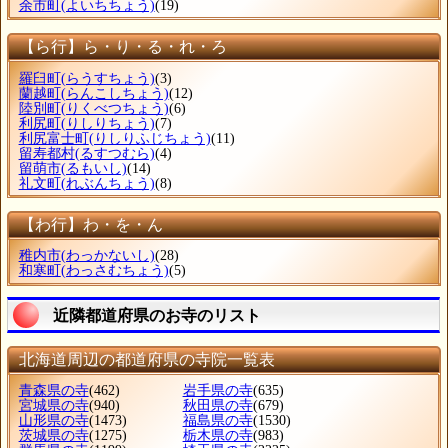
余市町
(よいちちょう)
(19)
【ら行】ら・り・る・れ・ろ
羅臼町
(らうすちょう)
(3)
蘭越町
(らんこしちょう)
(12)
陸別町
(りくべつちょう)
(6)
利尻町
(りしりちょう)
(7)
利尻富士町
(りしりふじちょう)
(11)
留寿都村
(るすつむら)
(4)
留萌市
(るもいし)
(14)
礼文町
(れぶんちょう)
(8)
【わ行】わ・を・ん
稚内市
(わっかないし)
(28)
和寒町
(わっさむちょう)
(5)
近隣都道府県のお寺のリスト
北海道周辺の都道府県の寺院一覧表
青森県の寺
(462)
岩手県の寺
(635)
宮城県の寺
(940)
秋田県の寺
(679)
山形県の寺
(1473)
福島県の寺
(1530)
茨城県の寺
(1275)
栃木県の寺
(983)