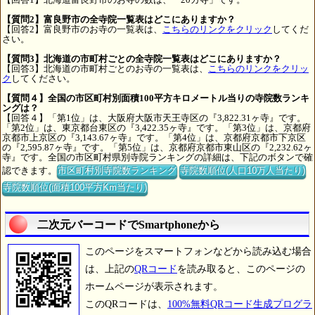
【質問2】富良野市の全寺院一覧表はどこにありますか？
【回答2】富良野市のお寺の一覧表は、
こちらのリンクをクリック
してくだ
さい。
【質問3】北海道の市町村ごとの全寺院一覧表はどこにありますか？
【回答3】北海道の市町村ごとのお寺の一覧表は、
こちらのリンクをクリッ
ク
してください。
【質問４】全国の市区町村別面積100平方キロメートル当りの寺院数ランキ
ングは？
【回答４】「第1位」は、大阪府大阪市天王寺区の『3,822.31ヶ寺』です。
「第2位」は、東京都台東区の『3,422.35ヶ寺』です。「第3位」は、京都府
京都市上京区の『3,143.67ヶ寺』です。「第4位」は、京都府京都市下京区
の『2,595.87ヶ寺』です。「第5位」は、京都府京都市東山区の『2,232.62ヶ
寺』です。全国の市区町村県別寺院ランキングの詳細は、下記のボタンで確
認できます。
市区町村別寺院数ランキング
寺院数順位(人口10万人当たり)
寺院数順位(面積100平方Km当たり)
二次元バーコードでSmartphoneから
このページをスマートフォンなどから読み込む場合
は、上記の
QRコード
を読み取ると、このページの
ホームページが表示されます。
このQRコードは、
100%無料QRコード生成プログラ