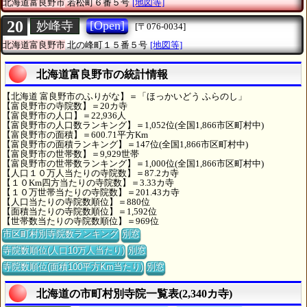
北海道富良野市
若松町６番５号
[地図等]
20
[Open]
妙峰寺
[〒076-0034]
北海道富良野市
北の峰町１５番５号
[地図等]
北海道富良野市の統計情報
【北海道 富良野市のふりがな】＝「ほっかいどう ふらのし」
【富良野市の寺院数】＝20カ寺
【富良野市の人口】＝22,936人
【富良野市の人口数ランキング】＝1,052位(全国1,866市区町村中)
【富良野市の面積】＝600.71平方Km
【富良野市の面積ランキング】＝147位(全国1,866市区町村中)
【富良野市の世帯数】＝9,929世帯
【富良野市の世帯数ランキング】＝1,000位(全国1,866市区町村中)
【人口１０万人当たりの寺院数】＝87.2カ寺
【１０Km四方当たりの寺院数】＝3.33カ寺
【１０万世帯当たりの寺院数】＝201.43カ寺
【人口当たりの寺院数順位】＝880位
【面積当たりの寺院数順位】＝1,592位
【世帯数当たりの寺院数順位】＝969位
市区町村別寺院数ランキング
別窓
寺院数順位(人口10万人当たり)
別窓
寺院数順位(面積100平方Km当たり)
別窓
北海道の市町村別寺院一覧表(2,340カ寺)