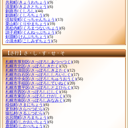
共和町
(きょうわちょう)
(9)
清里町
(きよさとちょう)
(6)
釧路市
(くしろし)
(44)
釧路町
(くしろちょう)
(9)
倶知安町
(くっちゃんちょう)
(13)
栗山町
(くりやまちょう)
(19)
黒松内町
(くろまつないちょう)
(6)
訓子府町
(くんねっぷちょう)
(5)
剣淵町
(けんぶちちょう)
(5)
小清水町
(こしみずちょう)
(5)
【さ行】さ・し・す・せ・そ
札幌市厚別区
(さっぽろしあつべつく)
(10)
札幌市北区
(さっぽろしきたく)
(32)
札幌市清田区
(さっぽろしきよたく)
(12)
札幌市白石区
(さっぽろししろいしく)
(17)
札幌市中央区
(さっぽろしちゅうおうく)
(56)
札幌市手稲区
(さっぽろしていねく)
(20)
札幌市豊平区
(さっぽろしとよひらく)
(32)
札幌市西区
(さっぽろしにしく)
(16)
札幌市東区
(さっぽろしひがしく)
(33)
札幌市南区
(さっぽろしみなみく)
(28)
様似町
(さまにちょう)
(6)
更別村
(さらべつむら)
(2)
猿払村
(さるふつむら)
(7)
佐呂間町
(さろまちょう)
(8)
鹿追町
(しかおいちょう)
(6)
鹿部町
(しかべちょう)
(2)