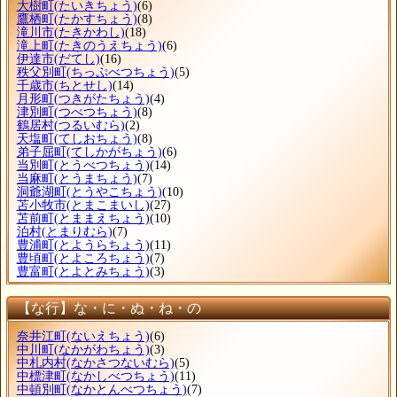
大樹町
(たいきちょう)
(6)
鷹栖町
(たかすちょう)
(8)
滝川市
(たきかわし)
(18)
滝上町
(たきのうえちょう)
(6)
伊達市
(だてし)
(16)
秩父別町
(ちっぷべつちょう)
(5)
千歳市
(ちとせし)
(14)
月形町
(つきがたちょう)
(4)
津別町
(つべつちょう)
(8)
鶴居村
(つるいむら)
(2)
天塩町
(てしおちょう)
(8)
弟子屈町
(てしかがちょう)
(6)
当別町
(とうべつちょう)
(14)
当麻町
(とうまちょう)
(7)
洞爺湖町
(とうやこちょう)
(10)
苫小牧市
(とまこまいし)
(27)
苫前町
(とままえちょう)
(10)
泊村
(とまりむら)
(7)
豊浦町
(とようらちょう)
(11)
豊頃町
(とよころちょう)
(7)
豊富町
(とよとみちょう)
(3)
【な行】な・に・ぬ・ね・の
奈井江町
(ないえちょう)
(6)
中川町
(なかがわちょう)
(3)
中札内村
(なかさつないむら)
(5)
中標津町
(なかしべつちょう)
(11)
中頓別町
(なかとんべつちょう)
(7)