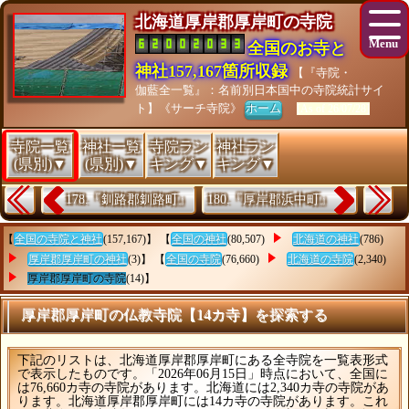
北海道厚岸郡厚岸町の寺院
全国のお寺と
神社157,167箇所収録
【『寺院・
伽藍全一覧』：名前別日本国中の寺院統計サイ
ト】《サーチ寺院》
ホーム
[As of 26/07/28]
寺院一覧
神社一覧
寺院ラン
神社ラン
(県別)▼
(県別)▼
キング▼
キング▼
178.『釧路郡釧路町』
180.『厚岸郡浜中町』
【
全国の寺院と神社
(157,167)】 【
全国の神社
(80,507)
北海道の神社
(786)
厚岸郡厚岸町の神社
(3)】 【
全国の寺院
(76,660)
北海道の寺院
(2,340)
厚岸郡厚岸町の寺院
(14)】
厚岸郡厚岸町の仏教寺院【14カ寺】を探索する
下記のリストは、北海道厚岸郡厚岸町にある全寺院を一覧表形式
で表示したものです。「2026年06月15日」時点において、全国に
は76,660カ寺の寺院があります。北海道には2,340カ寺の寺院があ
ります。北海道厚岸郡厚岸町には14カ寺の寺院があります。これ