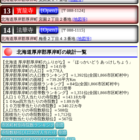
13
[Open]
寳龍寺
[〒088-1124]
北海道厚岸郡厚岸町
宮園２丁目２番地
[地図等]
14
[Open]
法華寺
[〒088-1115]
北海道厚岸郡厚岸町
梅香２丁目４３番地
[地図等]
北海道厚岸郡厚岸町の統計一覧
【北海道 厚岸郡厚岸町のふりがな】＝「ほっかいどう あっけしちょう」
【厚岸郡厚岸町の寺院数】＝14カ寺
【厚岸郡厚岸町の人口】＝9,778人
【厚岸郡厚岸町の人口数ランキング】＝1,392位(全国1,866市区町村中)
【厚岸郡厚岸町の面積】＝739.26平方Km
【厚岸郡厚岸町の面積ランキング】＝84位(全国1,866市区町村中)
【厚岸郡厚岸町の世帯数】＝4,115世帯
【厚岸郡厚岸町の世帯数ランキング】＝1,351位(全国1,866市区町村中)
【人口１０万人当たりの寺院数】＝143.18カ寺
【１０Km四方当たりの寺院数】＝1.89カ寺
【１０万世帯当たりの寺院数】＝340.22カ寺
【人口当たりの寺院数順位】＝508位
【面積当たりの寺院数順位】＝1,712位
【世帯数当たりの寺院数順位】＝567位
市区町村別寺院数ランキング
別窓
寺院数順位(人口10万人当たり)
別窓
寺院数順位(面積100平方Km当たり)
別窓