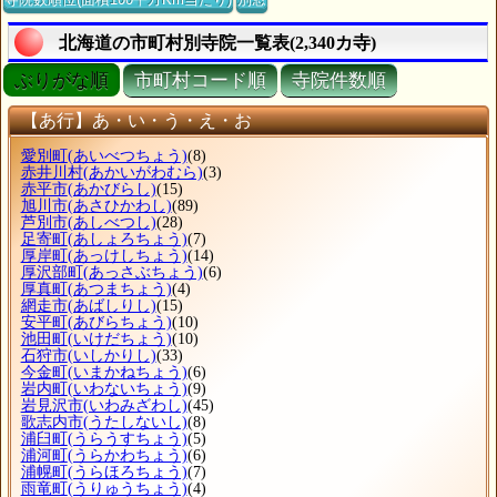
北海道の市町村別寺院一覧表(2,340カ寺)
ぶりがな順
市町村コード順
寺院件数順
【あ行】あ・い・う・え・お
愛別町
(あいべつちょう)
(8)
赤井川村
(あかいがわむら)
(3)
赤平市
(あかびらし)
(15)
旭川市
(あさひかわし)
(89)
芦別市
(あしべつし)
(28)
足寄町
(あしょろちょう)
(7)
厚岸町
(あっけしちょう)
(14)
厚沢部町
(あっさぶちょう)
(6)
厚真町
(あつまちょう)
(4)
網走市
(あばしりし)
(15)
安平町
(あびらちょう)
(10)
池田町
(いけだちょう)
(10)
石狩市
(いしかりし)
(33)
今金町
(いまかねちょう)
(6)
岩内町
(いわないちょう)
(9)
岩見沢市
(いわみざわし)
(45)
歌志内市
(うたしないし)
(8)
浦臼町
(うらうすちょう)
(5)
浦河町
(うらかわちょう)
(6)
浦幌町
(うらほろちょう)
(7)
雨竜町
(うりゅうちょう)
(4)