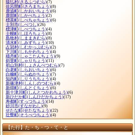
猿払村
(さるふつむら)
(7)
佐呂間町
(さろまちょう)
(8)
鹿追町
(しかおいちょう)
(6)
鹿部町
(しかべちょう)
(2)
標茶町
(しべちゃちょう)
(6)
士別市
(しべつし)
(26)
標津町
(しべつちょう)
(4)
士幌町
(しほろちょう)
(8)
島牧村
(しままきむら)
(8)
清水町
(しみずちょう)
(10)
占冠村
(しむかっぷむら)
(2)
下川町
(しもかわちょう)
(4)
積丹町
(しゃこたんちょう)
(9)
斜里町
(しゃりちょう)
(11)
初山別村
(しょさんべつむら)
(7)
白老町
(しらおいちょう)
(6)
白糠町
(しらぬかちょう)
(7)
知内町
(しりうちちょう)
(4)
新篠津村
(しんしのつむら)
(4)
新得町
(しんとくちょう)
(6)
新十津川町
(しんとつかわちょう)
(6)
新ひだか町
(しんひだかちょう)
(17)
寿都町
(すっつちょう)
(14)
砂川市
(すながわし)
(9)
せたな町
(せたなちょう)
(22)
壮瞥町
(そうべつちょう)
(4)
【た行】た・ち・つ・て・と