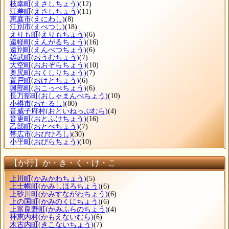
枝幸町
(えさしちょう)
(12)
江差町
(えさしちょう)
(11)
恵庭市
(えにわし)
(8)
江別市
(えべつし)
(18)
えりも町
(えりもちょう)
(6)
遠軽町
(えんがるちょう)
(16)
遠別町
(えんべつちょう)
(6)
雄武町
(おうむちょう)
(7)
大空町
(おおぞらちょう)
(10)
奥尻町
(おくしりちょう)
(7)
置戸町
(おけとちょう)
(6)
興部町
(おこっぺちょう)
(6)
長万部町
(おしゃまんべちょう)
(10)
小樽市
(おたるし)
(80)
音威子府村
(おといねっぷむら)
(4)
音更町
(おとふけちょう)
(16)
乙部町
(おとべちょう)
(7)
帯広市
(おびひろし)
(30)
小平町
(おびらちょう)
(10)
【か行】か・き・く・け・こ
上川町
(かみかわちょう)
(5)
上士幌町
(かみしほろちょう)
(6)
上砂川町
(かみすながわちょう)
(6)
上の国町
(かみのくにちょう)
(6)
上富良野町
(かみふらのちょう)
(4)
神恵内村
(かもえないむら)
(6)
木古内町
(きこないちょう)
(7)