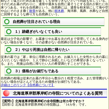
勤などで遠方のためお墓を建てても管理できないという問題も生じている。
そのためお墓の代わりに、遺骨や遺灰を自然に還そうとする流れが新たに出
来つつある。それを自然葬という。自然葬には、遺骨を粉末状にして海や空
や山にそのまま撒く
散骨
がある。他に
樹木葬
、海洋葬、風葬、水葬など自然
に回帰するような葬り方も自然葬という。
自然葬が注目されている理由
１）跡継ぎがいなくても良い
最近は少子化の影響で、お墓参りやお墓を次の代まで管理してくれる身内が
いない場合が多くなり、その必要がない自然葬が注目されている。
２）やはり死後は自然に帰りたい
従来の墓では「家」単位に埋葬されるため、お嫁入りした女性から夫の墓に
入りたくない場合や、１人で静かに永眠したいなどの希望が多くなってい
る。また、死後は自然に帰りたい人の希望満たすことができる。
３）価格がお値打ちである
自然葬の相場は従来のお墓の半分から数分の１程度で済み、また管理費がい
らない場合がほとんどであるため価格がお値打ちである。
詳細はこのリンク【自然葬について】
北海道厚岸郡厚岸町の寺院についてのよくある質問
【質問1】北海道厚岸郡厚岸町の全寺院数は何カ寺ですか？
【回答1】北海道厚岸郡厚岸町の寺院数は、「14カ寺」です。