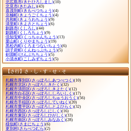
北広島市
(きたひろしまし)
(10)
北見市
(きたみし)
(43)
喜茂別町
(きもべつちょう)
(4)
京極町
(きょうごくちょう)
(4)
共和町
(きょうわちょう)
(9)
清里町
(きよさとちょう)
(6)
釧路市
(くしろし)
(44)
釧路町
(くしろちょう)
(9)
倶知安町
(くっちゃんちょう)
(13)
栗山町
(くりやまちょう)
(19)
黒松内町
(くろまつないちょう)
(6)
訓子府町
(くんねっぷちょう)
(5)
剣淵町
(けんぶちちょう)
(5)
小清水町
(こしみずちょう)
(5)
【さ行】さ・し・す・せ・そ
札幌市厚別区
(さっぽろしあつべつく)
(10)
札幌市北区
(さっぽろしきたく)
(32)
札幌市清田区
(さっぽろしきよたく)
(12)
札幌市白石区
(さっぽろししろいしく)
(17)
札幌市中央区
(さっぽろしちゅうおうく)
(56)
札幌市手稲区
(さっぽろしていねく)
(20)
札幌市豊平区
(さっぽろしとよひらく)
(32)
札幌市西区
(さっぽろしにしく)
(16)
札幌市東区
(さっぽろしひがしく)
(33)
札幌市南区
(さっぽろしみなみく)
(28)
様似町
(さまにちょう)
(6)
更別村
(さらべつむら)
(2)