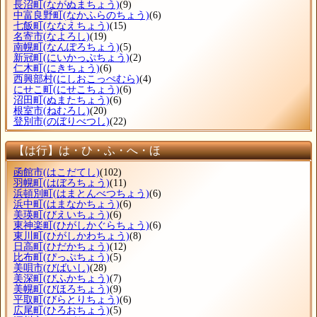
長沼町
(ながぬまちょう)
(9)
中富良野町
(なかふらのちょう)
(6)
七飯町
(ななえちょう)
(15)
名寄市
(なよろし)
(19)
南幌町
(なんぽろちょう)
(5)
新冠町
(にいかっぷちょう)
(2)
仁木町
(にきちょう)
(6)
西興部村
(にしおこっぺむら)
(4)
にせこ町
(にせこちょう)
(6)
沼田町
(ぬまたちょう)
(6)
根室市
(ねむろし)
(20)
登別市
(のぼりべつし)
(22)
【は行】は・ひ・ふ・へ・ほ
函館市
(はこだてし)
(102)
羽幌町
(はぼろちょう)
(11)
浜頓別町
(はまとんべつちょう)
(6)
浜中町
(はまなかちょう)
(6)
美瑛町
(びえいちょう)
(6)
東神楽町
(ひがしかぐらちょう)
(6)
東川町
(ひがしかわちょう)
(8)
日高町
(ひだかちょう)
(12)
比布町
(ぴっぷちょう)
(5)
美唄市
(びばいし)
(28)
美深町
(びふかちょう)
(7)
美幌町
(びほろちょう)
(9)
平取町
(びらとりちょう)
(6)
広尾町
(ひろおちょう)
(5)