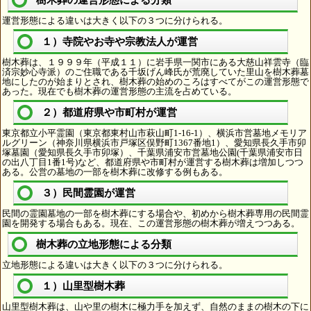
運営形態による違いは大きく以下の３つに分けられる。
１）寺院やお寺や宗教法人が運営
樹木葬は、１９９９年（平成１１）に岩手県一関市にある大慈山祥雲寺（臨
済宗妙心寺派）のご住職である千坂げん峰氏が荒廃していた里山を樹木葬墓
地にしたのが始まりとされ、樹木葬の始めのころはすべてがこの運営形態で
あった。現在でも樹木葬の運営形態の主流を占めている。
２）都道府県や市町村が運営
東京都立小平霊園（東京都東村山市萩山町1-16-1）、横浜市営墓地メモリア
ルグリーン（神奈川県横浜市戸塚区俣野町1367番地1）、愛知県長久手市卯
塚墓園（愛知県長久手市卯塚）、千葉県浦安市営墓地公園(千葉県浦安市日
の出八丁目1番1号)など、都道府県や市町村が運営する樹木葬は増加しつつ
ある。公営の墓地の一部を樹木葬に改修する例もある。
３）民間霊園が運営
民間の霊園墓地の一部を樹木葬にする場合や、初めから樹木葬専用の民間霊
園を開発する場合もある。現在、この運営形態の樹木葬が増えつつある。
樹木葬の立地形態による分類
立地形態による違いは大きく以下の３つに分けられる。
１）山里型樹木葬
山里型樹木葬は、山や里の樹木に極力手を加えず、自然のままの樹木の下に