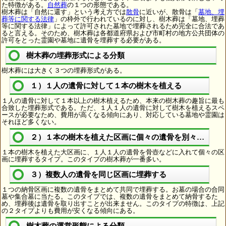
た特徴がある。
自然葬
の１つの形態である。
樹木葬は「自然に還す」という考え方では
散骨
に近いが、散骨は「
墓地、埋
葬等に関する法律
」の枠外で行われているのに対し、樹木葬は「墓地、埋葬
等に関する法律」によって許可された墓地で埋葬されるため完全に合法であ
ると言える。そのため、樹木葬は各都道府県および市町村の地方公共団体の
許可をとった霊園や墓地に遺骨を埋葬する必要がある。
樹木葬の埋葬形式による分類
樹木葬には大きく３つの埋葬形式がある。
１）１人の遺骨に対して１本の樹木を植える
１人の遺骨に対して１本以上の樹木植えるため、本来の樹木葬の趣旨に最も
合致した埋葬形式である。ただ、１人１人の遺骨に対して樹木を植えるスペ
ースが必要なため、費用が高くなる傾向にあり、対応している墓地や霊園は
それほど多くない。
２）１本の樹木を植えた区画に個々の遺骨を別々に埋葬
１本の樹木を植えた大区画に、１人１人の遺骨を骨壺などに入れて個々の区
画に埋葬するタイプ。このタイプの樹木葬が一番多い。
３）複数人の遺骨を同じ区画に埋葬する
１つの納骨区画に複数の遺骨をまとめて共同で埋葬する。お墓の場合の合同
墓や集合墓に当たる。このタイプでは、複数の遺骨をまとめて納骨するた
め、埋葬後は遺骨を取り出すことが出来ません。このタイプの特徴は、上記
の２タイプよりも費用が安くなる傾向にある。
樹木葬の運営形態による分類