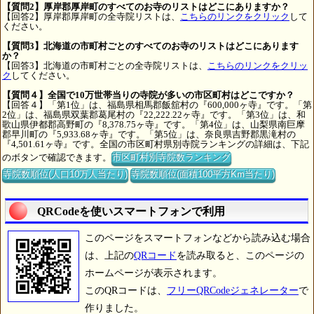
【質問2】厚岸郡厚岸町のすべてのお寺のリストはどこにありますか？
【回答2】厚岸郡厚岸町の全寺院リストは、
こちらのリンクをクリック
して
ください。
【質問3】北海道の市町村ごとのすべてのお寺のリストはどこにあります
か？
【回答3】北海道の市町村ごとの全寺院リストは、
こちらのリンクをクリッ
ク
してください。
【質問４】全国で10万世帯当りの寺院が多いの市区町村はどこですか？
【回答４】「第1位」は、福島県相馬郡飯舘村の『600,000ヶ寺』です。「第
2位」は、福島県双葉郡葛尾村の『22,222.22ヶ寺』です。「第3位」は、和
歌山県伊都郡高野町の『8,378.75ヶ寺』です。「第4位」は、山梨県南巨摩
郡早川町の『5,933.68ヶ寺』です。「第5位」は、奈良県吉野郡黒滝村の
『4,501.61ヶ寺』です。全国の市区町村県別寺院ランキングの詳細は、下記
のボタンで確認できます。
市区町村別寺院数ランキング
寺院数順位(人口10万人当たり)
寺院数順位(面積100平方Km当たり)
QRCodeを使いスマートフォンで利用
このページをスマートフォンなどから読み込む場合
は、上記の
QRコード
を読み取ると、このページの
ホームページが表示されます。
このQRコードは、
フリーQRCodeジェネレーター
で
作りました。