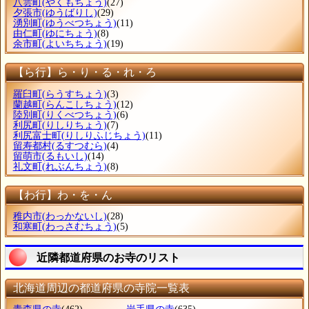
八雲町
(やくもちょう)
(27)
夕張市
(ゆうばりし)
(29)
湧別町
(ゆうべつちょう)
(11)
由仁町
(ゆにちょう)
(8)
余市町
(よいちちょう)
(19)
【ら行】ら・り・る・れ・ろ
羅臼町
(らうすちょう)
(3)
蘭越町
(らんこしちょう)
(12)
陸別町
(りくべつちょう)
(6)
利尻町
(りしりちょう)
(7)
利尻富士町
(りしりふじちょう)
(11)
留寿都村
(るすつむら)
(4)
留萌市
(るもいし)
(14)
礼文町
(れぶんちょう)
(8)
【わ行】わ・を・ん
稚内市
(わっかないし)
(28)
和寒町
(わっさむちょう)
(5)
近隣都道府県のお寺のリスト
北海道周辺の都道府県の寺院一覧表