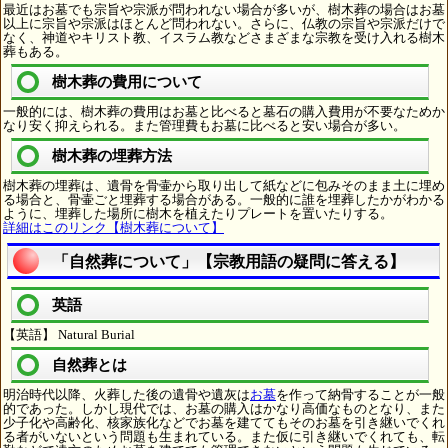
最近はお墓でも宗旨や宗派が問われない場合が多いが、樹木葬の場合はお墓
以上に宗旨や宗派はほとんど問われない。さらに、仏教の宗旨や宗派だけで
なく、神道やキリスト教、イスラム教などさまざまな宗教を受け入れる樹木
葬もある。
樹木葬の費用について
一般的には、樹木葬の費用はお墓と比べると墓石の購入費用が不要なためか
なり安く抑えられる。また管理費もお墓に比べると安い場合が多い。
樹木葬の埋葬方法
樹木葬の埋葬は、遺骨を骨壷から取り出して紙などに包みそのまま土に埋め
る場合と、骨壷ごと埋葬する場合がある。一般的に誰を埋葬したかがわかる
ように、埋葬した場所に樹木を植えたりプレートを置いたりする。
詳細はこのリンク【樹木葬について】
「自然葬について」【宗教用語の疑問に答える】
英語
【英語】 Natural Burial
自然葬とは
明治時代以降、火葬した後の遺骨や遺灰は
お墓
を作って納骨することが一般
的であった。しかし現代では、お墓の購入はかなり高価なものとなり、また
少子化や高齢化、核家族化などでお墓を建ててもそのお墓を引き継いでくれ
る者がいないという問題も生まれている。また仮に引き継いでくれても、転