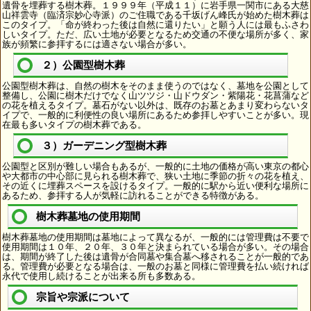
遺骨を埋葬する樹木葬。１９９９年（平成１１）に岩手県一関市にある大慈
山祥雲寺（臨済宗妙心寺派）のご住職である千坂げん峰氏が始めた樹木葬は
このタイプ。「命が終わった後は自然に還りたい」と願う人には最もふさわ
しいタイプ。ただ、広い土地が必要となるため交通の不便な場所が多く、家
族が頻繁に参拝するには適さない場合が多い。
２）公園型樹木葬
公園型樹木葬は、自然の樹木をそのまま使うのではなく、墓地を公園として
整備し、公園に樹木だけでなく山ツツジ・山ドウダン・紫陽花・花菖蒲など
の花を植えるタイプ。墓石がない以外は、既存のお墓とあまり変わらないタ
イプで、一般的に利便性の良い場所にあるため参拝しやすいことが多い。現
在最も多いタイプの樹木葬である。
３）ガーデニング型樹木葬
公園型と区別が難しい場合もあるが、一般的に土地の価格が高い東京の都心
や大都市の中心部に見られる樹木葬で、狭い土地に季節の折々の花を植え、
その近くに埋葬スペースを設けるタイプ。一般的に駅から近い便利な場所に
あるため、参拝する人が気軽に訪れることができる特徴がある。
樹木葬墓地の使用期間
樹木葬墓地の使用期間は墓地によって異なるが、一般的には管理費は不要で
使用期間は１０年、２０年、３０年と決まられている場合が多い。その場合
は、期間が終了した後は遺骨が合同墓や集合墓へ移されることが一般的であ
る。管理費が必要となる場合は、一般のお墓と同様に管理費を払い続ければ
永代で使用し続けることが出来る所も多数ある。
宗旨や宗派について