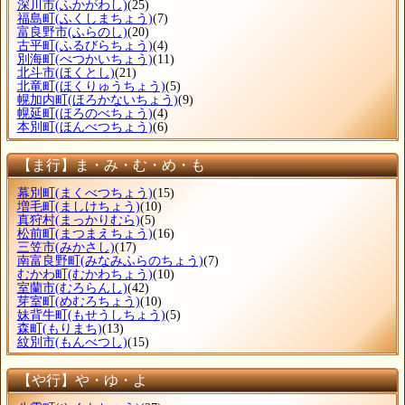
深川市
(ふかがわし)
(25)
福島町
(ふくしまちょう)
(7)
富良野市
(ふらのし)
(20)
古平町
(ふるびらちょう)
(4)
別海町
(べつかいちょう)
(11)
北斗市
(ほくとし)
(21)
北竜町
(ほくりゅうちょう)
(5)
幌加内町
(ほろかないちょう)
(9)
幌延町
(ほろのべちょう)
(4)
本別町
(ほんべつちょう)
(6)
【ま行】ま・み・む・め・も
幕別町
(まくべつちょう)
(15)
増毛町
(ましけちょう)
(10)
真狩村
(まっかりむら)
(5)
松前町
(まつまえちょう)
(16)
三笠市
(みかさし)
(17)
南富良野町
(みなみふらのちょう)
(7)
むかわ町
(むかわちょう)
(10)
室蘭市
(むろらんし)
(42)
芽室町
(めむろちょう)
(10)
妹背牛町
(もせうしちょう)
(5)
森町
(もりまち)
(13)
紋別市
(もんべつし)
(15)
【や行】や・ゆ・よ