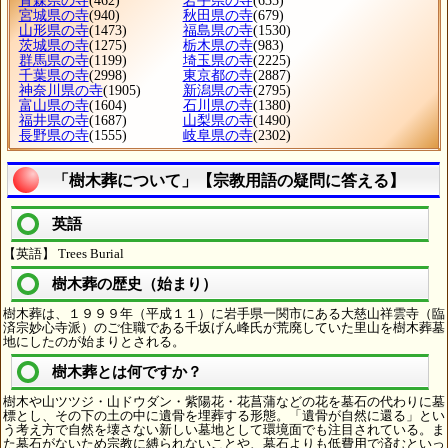
青森県の寺
(462)
岩手県の寺
(635)
宮城県の寺
(940)
秋田県の寺
(679)
山形県の寺
(1473)
福島県の寺
(1530)
茨城県の寺
(1275)
栃木県の寺
(983)
群馬県の寺
(1199)
埼玉県の寺
(2225)
千葉県の寺
(2998)
東京都の寺
(2887)
神奈川県の寺
(1905)
新潟県の寺
(2795)
富山県の寺
(1604)
石川県の寺
(1380)
福井県の寺
(1687)
山梨県の寺
(1490)
長野県の寺
(1555)
岐阜県の寺
(2302)
「樹木葬について」【宗教用語の疑問に答える】
英語
【英語】 Trees Burial
樹木葬の歴史（始まり）
樹木葬は、１９９９年（平成１１）に岩手県一関市にある大慈山祥雲寺（臨
済宗妙心寺派）のご住職である千坂げん峰氏が荒廃していた里山を樹木葬墓
地にしたのが始まりとされる。
樹木葬とは何ですか？
樹木や山ツツジ・山ドウダン・紫陽花・花菖蒲などの花を墓石の代わりに墓
標とし、その下の土の中に遺骨を埋葬する形態。「遺骨が自然に還る」とい
う考え方で自然を壊さない新しい墓地として環境面でも注目されている。ま
た墓石がないため宗教に縛られないことや、墓石よりも低費用で済むといっ