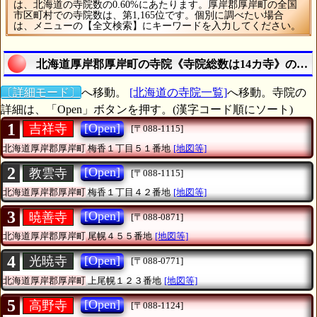
は、北海道の寺院数の0.60%にあたります。厚岸郡厚岸町の全国
市区町村での寺院数は、第1,165位です。個別に調べたい場合
は、メニューの【全文検索】にキーワードを入力してください。
北海道厚岸郡厚岸町の寺院《寺院総数は14カ寺》の統
〔詳細モード〕
へ移動。
[北海道の寺院一覧]
へ移動。寺院の
詳細は、「Open」ボタンを押す。(漢字コード順にソート)
1
[Open]
吉祥寺
[〒088-1115]
北海道厚岸郡厚岸町
梅香１丁目５１番地
[地図等]
2
[Open]
教雲寺
[〒088-1115]
北海道厚岸郡厚岸町
梅香１丁目４２番地
[地図等]
3
[Open]
暁善寺
[〒088-0871]
北海道厚岸郡厚岸町
尾幌４５５番地
[地図等]
4
[Open]
光暁寺
[〒088-0771]
北海道厚岸郡厚岸町
上尾幌１２３番地
[地図等]
5
[Open]
高野寺
[〒088-1124]