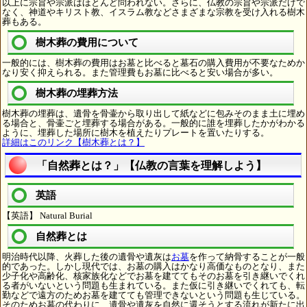
以上に宗旨や宗派はほとんど問われない。さらに、仏教の宗旨や宗派だけで
なく、神道やキリスト教、イスラム教などさまざまな宗教を受け入れる樹木
葬もある。
樹木葬の費用について
一般的には、樹木葬の費用はお墓と比べると墓石の購入費用が不要なためか
なり安く抑えられる。また管理費もお墓に比べると安い場合が多い。
樹木葬の埋葬方法
樹木葬の埋葬は、遺骨を骨壷から取り出して紙などに包みそのまま土に埋め
る場合と、骨壷ごと埋葬する場合がある。一般的に誰を埋葬したかがわかる
ように、埋葬した場所に樹木を植えたりプレートを置いたりする。
詳細はこのリンク【樹木葬とは？】
「自然葬とは？」【仏教の言葉を理解しよう】
英語
【英語】 Natural Burial
自然葬とは
明治時代以降、火葬した後の遺骨や遺灰は
お墓
を作って納骨することが一般
的であった。しかし現代では、お墓の購入はかなり高価なものとなり、また
少子化や高齢化、核家族化などでお墓を建ててもそのお墓を引き継いでくれ
る者がいないという問題も生まれている。また仮に引き継いでくれても、転
勤などで遠方のためお墓を建てても管理できないという問題も生じている。
そのためお墓の代わりに、遺骨や遺灰を自然に還そうとする流れが新たに出