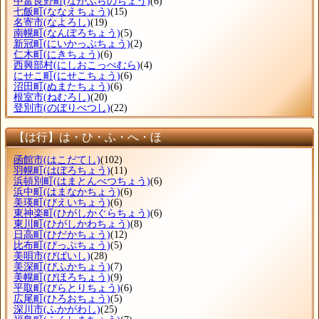
中富良野町
(なかふらのちょう)
(6)
七飯町
(ななえちょう)
(15)
名寄市
(なよろし)
(19)
南幌町
(なんぽろちょう)
(5)
新冠町
(にいかっぷちょう)
(2)
仁木町
(にきちょう)
(6)
西興部村
(にしおこっぺむら)
(4)
にせこ町
(にせこちょう)
(6)
沼田町
(ぬまたちょう)
(6)
根室市
(ねむろし)
(20)
登別市
(のぼりべつし)
(22)
【は行】は・ひ・ふ・へ・ほ
函館市
(はこだてし)
(102)
羽幌町
(はぼろちょう)
(11)
浜頓別町
(はまとんべつちょう)
(6)
浜中町
(はまなかちょう)
(6)
美瑛町
(びえいちょう)
(6)
東神楽町
(ひがしかぐらちょう)
(6)
東川町
(ひがしかわちょう)
(8)
日高町
(ひだかちょう)
(12)
比布町
(ぴっぷちょう)
(5)
美唄市
(びばいし)
(28)
美深町
(びふかちょう)
(7)
美幌町
(びほろちょう)
(9)
平取町
(びらとりちょう)
(6)
広尾町
(ひろおちょう)
(5)
深川市
(ふかがわし)
(25)