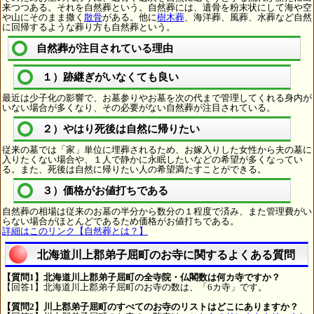
来つつある。それを自然葬という。自然葬には、遺骨を粉末状にして海や空
や山にそのまま撒く
散骨
がある。他に
樹木葬
、海洋葬、風葬、水葬など自然
に回帰するような葬り方も自然葬という。
自然葬が注目されている理由
１）跡継ぎがいなくても良い
最近は少子化の影響で、お墓参りやお墓を次の代まで管理してくれる身内が
いない場合が多くなり、その必要がない自然葬が注目されている。
２）やはり死後は自然に帰りたい
従来の墓では「家」単位に埋葬されるため、お嫁入りした女性から夫の墓に
入りたくない場合や、１人で静かに永眠したいなどの希望が多くなってい
る。また、死後は自然に帰りたい人の希望満たすことができる。
３）価格がお値打ちである
自然葬の相場は従来のお墓の半分から数分の１程度で済み、また管理費がい
らない場合がほとんどであるため価格がお値打ちである。
詳細はこのリンク【自然葬とは？】
北海道川上郡弟子屈町のお寺に関するよくある質問
【質問1】北海道川上郡弟子屈町の全寺院・仏閣数は何カ寺ですか？
【回答1】北海道川上郡弟子屈町のお寺の数は、「6カ寺」です。
【質問2】川上郡弟子屈町のすべてのお寺のリストはどこにありますか？