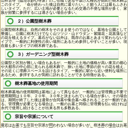
山祥雲寺（臨済宗妙心寺派）のご住職である千坂げん峰氏が始めた樹木葬は
このタイプ。「命が終わった後は自然に還りたい」と願う人には最もふさわ
しいタイプ。ただ、広い土地が必要となるため交通の不便な場所が多く、家
族が頻繁に参拝するには適さない場合が多い。
２）公園型樹木葬
公園型樹木葬は、自然の樹木をそのまま使うのではなく、墓地を公園として
整備し、公園に樹木だけでなく山ツツジ・山ドウダン・紫陽花・花菖蒲など
の花を植えるタイプ。墓石がない以外は、既存のお墓とあまり変わらないタ
イプで、一般的に利便性の良い場所にあるため参拝しやすいことが多い。現
在最も多いタイプの樹木葬である。
３）ガーデニング型樹木葬
公園型と区別が難しい場合もあるが、一般的に土地の価格が高い東京の都心
や大都市の中心部に見られる樹木葬で、狭い土地に季節の折々の花を植え、
その近くに埋葬スペースを設けるタイプ。一般的に駅から近い便利な場所に
あるため、参拝する人が気軽に訪れることができる特徴がある。
樹木葬墓地の使用期間
樹木葬墓地の使用期間は墓地によって異なるが、一般的には管理費は不要で
使用期間は１０年、２０年、３０年と決まられている場合が多い。その場合
は、期間が終了した後は遺骨が合同墓や集合墓へ移されることが一般的であ
る。管理費が必要となる場合は、一般のお墓と同様に管理費を払い続ければ
永代で使用し続けることが出来る所も多数ある。
宗旨や宗派について
最近はお墓でも宗旨や宗派が問われない場合が多いが、樹木葬の場合はお墓