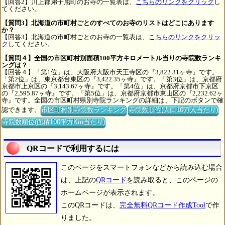
【回答2】川上郡弟子屈町のお寺の一覧表は、
こちらのリンクをクリック
し
てください。
【質問3】北海道の市町村ごとのすべてのお寺のリストはどこにあります
か？
【回答3】北海道の市町村ごとのお寺の一覧表は、
こちらのリンクをクリッ
ク
してください。
【質問４】全国の市区町村別面積100平方キロメートル当りの寺院数ランキ
ングは？
【回答４】「第1位」は、大阪府大阪市天王寺区の『3,822.31ヶ寺』です。
「第2位」は、東京都台東区の『3,422.35ヶ寺』です。「第3位」は、京都府
京都市上京区の『3,143.67ヶ寺』です。「第4位」は、京都府京都市下京区
の『2,595.87ヶ寺』です。「第5位」は、京都府京都市東山区の『2,232.62ヶ
寺』です。全国の市区町村県別寺院ランキングの詳細は、下記のボタンで確
認できます。
市区町村別寺院数ランキング
寺院数順位(人口10万人当たり)
寺院数順位(面積100平方Km当たり)
QRコードで利用するには
このページをスマートフォンなどから読み込む場合
は、上記の
QRコード
を読み取ると、このページの
ホームページが表示されます。
このQRコードは、
完全無料QRコード作成Tool
で作
りました。