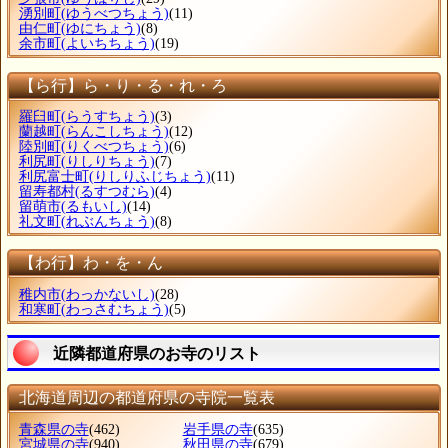
湧別町
(ゆうべつちょう)
(11)
由仁町
(ゆにちょう)
(8)
余市町
(よいちちょう)
(19)
【ら行】ら・り・る・れ・ろ
羅臼町
(らうすちょう)
(3)
蘭越町
(らんこしちょう)
(12)
陸別町
(りくべつちょう)
(6)
利尻町
(りしりちょう)
(7)
利尻富士町
(りしりふじちょう)
(11)
留寿都村
(るすつむら)
(4)
留萌市
(るもいし)
(14)
礼文町
(れぶんちょう)
(8)
【わ行】わ・を・ん
稚内市
(わっかないし)
(28)
和寒町
(わっさむちょう)
(5)
近隣都道府県のお寺のリスト
北海道周辺の都道府県の寺院一覧表
青森県の寺
(462)
岩手県の寺
(635)
宮城県の寺
(940)
秋田県の寺
(679)