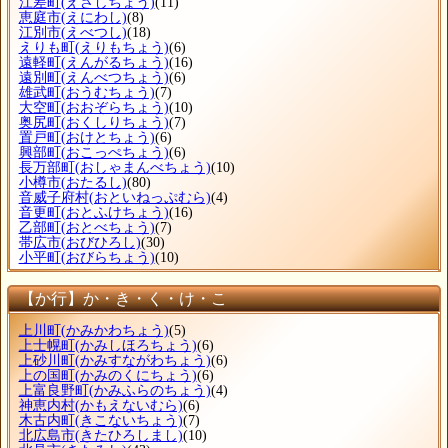
江差町
(えさしちょう)
(11)
恵庭市
(えにわし)
(8)
江別市
(えべつし)
(18)
えりも町
(えりもちょう)
(6)
遠軽町
(えんがるちょう)
(16)
遠別町
(えんべつちょう)
(6)
雄武町
(おうむちょう)
(7)
大空町
(おおぞらちょう)
(10)
奥尻町
(おくしりちょう)
(7)
置戸町
(おけとちょう)
(6)
興部町
(おこっぺちょう)
(6)
長万部町
(おしゃまんべちょう)
(10)
小樽市
(おたるし)
(80)
音威子府村
(おといねっぷむら)
(4)
音更町
(おとふけちょう)
(16)
乙部町
(おとべちょう)
(7)
帯広市
(おびひろし)
(30)
小平町
(おびらちょう)
(10)
【か行】か・き・く・け・こ
上川町
(かみかわちょう)
(5)
上士幌町
(かみしほろちょう)
(6)
上砂川町
(かみすながわちょう)
(6)
上の国町
(かみのくにちょう)
(6)
上富良野町
(かみふらのちょう)
(4)
神恵内村
(かもえないむら)
(6)
木古内町
(きこないちょう)
(7)
北広島市
(きたひろしまし)
(10)