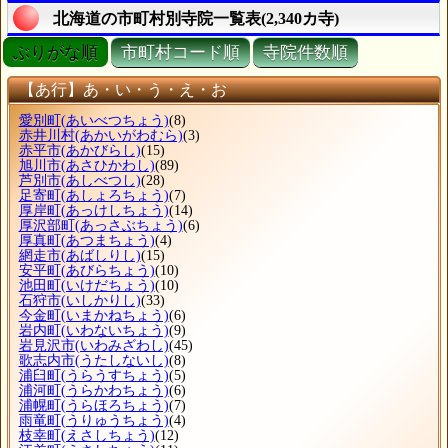
北海道の市町村別寺院一覧表(2,340カ寺)
ぶりがな順
市町村コード順
寺院件数順
【あ行】あ・い・う・え・お
愛別町
(あいべつちょう)
(8)
赤井川村
(あかいがわむら)
(3)
赤平市
(あかびらし)
(15)
旭川市
(あさひかわし)
(89)
芦別市
(あしべつし)
(28)
足寄町
(あしょろちょう)
(7)
厚岸町
(あっけしちょう)
(14)
厚沢部町
(あっさぶちょう)
(6)
厚真町
(あつまちょう)
(4)
網走市
(あばしりし)
(15)
安平町
(あびらちょう)
(10)
池田町
(いけだちょう)
(10)
石狩市
(いしかりし)
(33)
今金町
(いまかねちょう)
(6)
岩内町
(いわないちょう)
(9)
岩見沢市
(いわみざわし)
(45)
歌志内市
(うたしないし)
(8)
浦臼町
(うらうすちょう)
(5)
浦河町
(うらかわちょう)
(6)
浦幌町
(うらほろちょう)
(7)
雨竜町
(うりゅうちょう)
(4)
枝幸町
(えさしちょう)
(12)