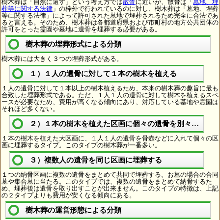
樹木葬は「自然に還す」という考え方では
散骨
に近いが、散骨は「
墓地、埋
葬等に関する法律
」の枠外で行われているのに対し、樹木葬は「墓地、埋葬
等に関する法律」によって許可された墓地で埋葬されるため完全に合法であ
ると言える。そのため、樹木葬は各都道府県および市町村の地方公共団体の
許可をとった霊園や墓地に遺骨を埋葬する必要がある。
樹木葬の埋葬形式による分類
樹木葬には大きく３つの埋葬形式がある。
１）１人の遺骨に対して１本の樹木を植える
１人の遺骨に対して１本以上の樹木植えるため、本来の樹木葬の趣旨に最も
合致した埋葬形式である。ただ、１人１人の遺骨に対して樹木を植えるスペ
ースが必要なため、費用が高くなる傾向にあり、対応している墓地や霊園は
それほど多くない。
２）１本の樹木を植えた区画に個々の遺骨を別々に埋葬
１本の樹木を植えた大区画に、１人１人の遺骨を骨壺などに入れて個々の区
画に埋葬するタイプ。このタイプの樹木葬が一番多い。
３）複数人の遺骨を同じ区画に埋葬する
１つの納骨区画に複数の遺骨をまとめて共同で埋葬する。お墓の場合の合同
墓や集合墓に当たる。このタイプでは、複数の遺骨をまとめて納骨するた
め、埋葬後は遺骨を取り出すことが出来ません。このタイプの特徴は、上記
の２タイプよりも費用が安くなる傾向にある。
樹木葬の運営形態による分類