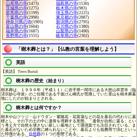
山形県の寺
(1473)
福島県の寺
(1530)
茨城県の寺
(1275)
栃木県の寺
(983)
群馬県の寺
(1199)
埼玉県の寺
(2225)
千葉県の寺
(2998)
東京都の寺
(2887)
神奈川県の寺
(1905)
新潟県の寺
(2795)
富山県の寺
(1604)
石川県の寺
(1380)
福井県の寺
(1687)
山梨県の寺
(1490)
長野県の寺
(1555)
岐阜県の寺
(2302)
「樹木葬とは？」【仏教の言葉を理解しよう】
英語
【英語】 Trees Burial
樹木葬の歴史（始まり）
樹木葬は、１９９９年（平成１１）に岩手県一関市にある大慈山祥雲寺（臨
済宗妙心寺派）のご住職である千坂げん峰氏が荒廃していた里山を樹木葬墓
地にしたのが始まりとされる。
樹木葬とは何ですか？
樹木や山ツツジ・山ドウダン・紫陽花・花菖蒲などの花を墓石の代わりに墓
標とし、その下の土の中に遺骨を埋葬する形態。「遺骨が自然に還る」とい
う考え方で自然を壊さない新しい墓地として環境面でも注目されている。ま
た墓石がないため宗教に縛られないことや、墓石よりも低費用で済むといっ
た特徴がある。
自然葬
の１つの形態である。