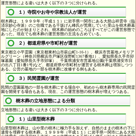
運営形態による違いは大きく以下の３つに分けられる。
１）寺院やお寺や宗教法人が運営
樹木葬は、１９９９年（平成１１）に岩手県一関市にある大慈山祥雲寺（臨
済宗妙心寺派）のご住職である千坂げん峰氏が荒廃していた里山を樹木葬墓
地にしたのが始まりとされ、樹木葬の始めのころはすべてがこの運営形態で
あった。現在でも樹木葬の運営形態の主流を占めている。
２）都道府県や市町村が運営
東京都立小平霊園（東京都東村山市萩山町1-16-1）、横浜市営墓地メモリア
ルグリーン（神奈川県横浜市戸塚区俣野町1367番地1）、愛知県長久手市卯
塚墓園（愛知県長久手市卯塚）、千葉県浦安市営墓地公園(千葉県浦安市日
の出八丁目1番1号)など、都道府県や市町村が運営する樹木葬は増加しつつ
ある。公営の墓地の一部を樹木葬に改修する例もある。
３）民間霊園が運営
民間の霊園墓地の一部を樹木葬にする場合や、初めから樹木葬専用の民間霊
園を開発する場合もある。現在、この運営形態の樹木葬が増えつつある。
樹木葬の立地形態による分類
立地形態による違いは大きく以下の３つに分けられる。
１）山里型樹木葬
山里型樹木葬は、山や里の樹木に極力手を加えず、自然のままの樹木の下に
遺骨を埋葬する樹木葬。１９９９年（平成１１）に岩手県一関市にある大慈