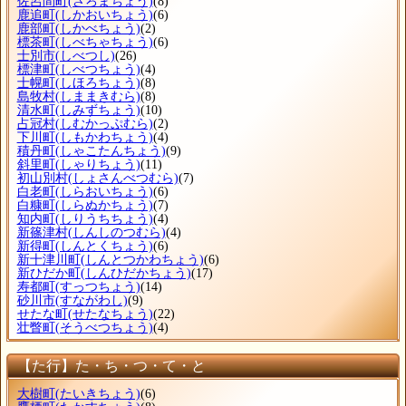
佐呂間町
(さろまちょう)
(8)
鹿追町
(しかおいちょう)
(6)
鹿部町
(しかべちょう)
(2)
標茶町
(しべちゃちょう)
(6)
士別市
(しべつし)
(26)
標津町
(しべつちょう)
(4)
士幌町
(しほろちょう)
(8)
島牧村
(しままきむら)
(8)
清水町
(しみずちょう)
(10)
占冠村
(しむかっぷむら)
(2)
下川町
(しもかわちょう)
(4)
積丹町
(しゃこたんちょう)
(9)
斜里町
(しゃりちょう)
(11)
初山別村
(しょさんべつむら)
(7)
白老町
(しらおいちょう)
(6)
白糠町
(しらぬかちょう)
(7)
知内町
(しりうちちょう)
(4)
新篠津村
(しんしのつむら)
(4)
新得町
(しんとくちょう)
(6)
新十津川町
(しんとつかわちょう)
(6)
新ひだか町
(しんひだかちょう)
(17)
寿都町
(すっつちょう)
(14)
砂川市
(すながわし)
(9)
せたな町
(せたなちょう)
(22)
壮瞥町
(そうべつちょう)
(4)
【た行】た・ち・つ・て・と
大樹町
(たいきちょう)
(6)