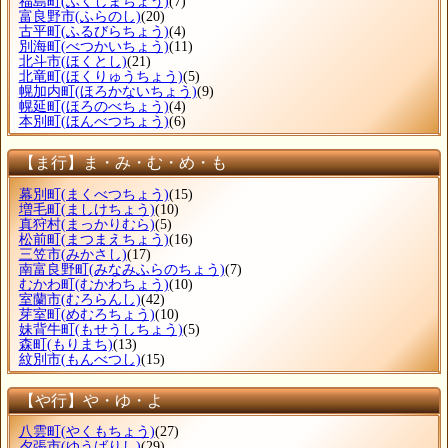
福島町
(ふくしまちょう)
(7)
富良野市
(ふらのし)
(20)
古平町
(ふるびらちょう)
(4)
別海町
(べつかいちょう)
(11)
北斗市
(ほくとし)
(21)
北竜町
(ほくりゅうちょう)
(5)
幌加内町
(ほろかないちょう)
(9)
幌延町
(ほろのべちょう)
(4)
本別町
(ほんべつちょう)
(6)
【ま行】ま・み・む・め・も
幕別町
(まくべつちょう)
(15)
増毛町
(ましけちょう)
(10)
真狩村
(まっかりむら)
(5)
松前町
(まつまえちょう)
(16)
三笠市
(みかさし)
(17)
南富良野町
(みなみふらのちょう)
(7)
むかわ町
(むかわちょう)
(10)
室蘭市
(むろらんし)
(42)
芽室町
(めむろちょう)
(10)
妹背牛町
(もせうしちょう)
(5)
森町
(もりまち)
(13)
紋別市
(もんべつし)
(15)
【や行】や・ゆ・よ
八雲町
(やくもちょう)
(27)
夕張市
(ゆうばりし)
(29)