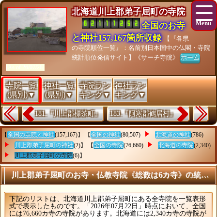
北海道川上郡弟子屈町の寺院
全国のお寺
と神社157,167箇所収録
【『各県
の寺院順位一覧』：名前別日本国中の仏閣・寺院
統計順位発信サイト】《サーチ寺院》
ホーム
[As of 26/07/28]
寺院一覧
神社一覧
寺院ラン
神社ラン
(県別)▼
(県別)▼
キング▼
キング▼
181.『川上郡標茶町』
183.『阿寒郡鶴居村』
【
全国の寺院と神社
(157,167)】 【
全国の神社
(80,507)
北海道の神社
(786)
川上郡弟子屈町の神社
(2)】 【
全国の寺院
(76,660)
北海道の寺院
(2,340)
川上郡弟子屈町の寺院
(6)】
川上郡弟子屈町のお寺・仏教寺院《総数は6カ寺》の統計情
下記のリストは、北海道川上郡弟子屈町にある全寺院を一覧表形
式で表示したものです。「2026年07月22日」時点において、全国
には76,660カ寺の寺院があります。北海道には2,340カ寺の寺院が