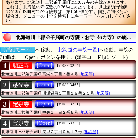
あります。北海道川上郡弟子屈町には6カ寺の寺院があります。
これは、北海道の寺院数の0.26%にあたります。川上郡弟子屈町
の全国市区町村での寺院数は、第1,567位です。個別に調べたい
場合は、メニューの【全文検索】にキーワードを入力してくださ
い。
北海道川上郡弟子屈町の寺院・お寺《6カ寺》の統計調
〔詳細モード〕
へ移動。
[北海道の寺院一覧]
へ移動。寺院の
詳細は、「Open」ボタンを押す。(漢字コード順にソート)
1
[Open]
顯正寺
[〒088-3214]
北海道川上郡弟子屈町
高栄１丁目７番４号
[地図等]
2
[Open]
慈光寺
[〒088-3465]
北海道川上郡弟子屈町
川湯温泉５丁目１９番２５号
[地図等]
3
[Open]
定泉寺
[〒088-3211]
北海道川上郡弟子屈町
中央１丁目２番８号
[地図等]
4
[Open]
宝泉寺
[〒088-3215]
北海道川上郡弟子屈町
美里２丁目９番１７号
[地図等]