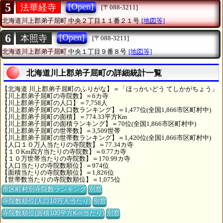
5
[Open]
法華経寺
[〒088-3211]
北海道川上郡弟子屈町
中央２丁目１１番２１号
[地図等]
6
[Open]
本照寺
[〒088-3211]
北海道川上郡弟子屈町
中央１丁目９番８号
[地図等]
北海道川上郡弟子屈町の詳細統計一覧
【北海道 川上郡弟子屈町のふりがな】＝「ほっかいどう てしかがちょう」
【川上郡弟子屈町の寺院数】＝6カ寺
【川上郡弟子屈町の人口】＝7,758人
【川上郡弟子屈町の人口数ランキング】＝1,477位(全国1,866市区町村中)
【川上郡弟子屈町の面積】＝774.33平方Km
【川上郡弟子屈町の面積ランキング】＝70位(全国1,866市区町村中)
【川上郡弟子屈町の世帯数】＝3,509世帯
【川上郡弟子屈町の世帯数ランキング】＝1,420位(全国1,866市区町村中)
【人口１０万人当たりの寺院数】＝77.34カ寺
【１０Km四方当たりの寺院数】＝0.77カ寺
【１０万世帯当たりの寺院数】＝170.99カ寺
【人口当たりの寺院数順位】＝974位
【面積当たりの寺院数順位】＝1,826位
【世帯数当たりの寺院数順位】＝1,075位
市区町村別寺院数ランキング
別窓
寺院数順位(人口10万人当たり)
別窓
寺院数順位(面積100平方Km当たり)
別窓