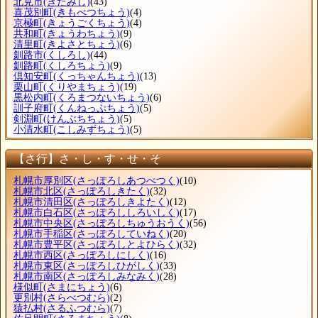
北見市
(きたみし)
(43)
喜茂別町
(きもべつちょう)
(4)
京極町
(きょうごくちょう)
(4)
共和町
(きょうわちょう)
(9)
清里町
(きよさとちょう)
(6)
釧路市
(くしろし)
(44)
釧路町
(くしろちょう)
(9)
倶知安町
(くっちゃんちょう)
(13)
栗山町
(くりやまちょう)
(19)
黒松内町
(くろまつないちょう)
(6)
訓子府町
(くんねっぷちょう)
(5)
剣淵町
(けんぶちちょう)
(5)
小清水町
(こしみずちょう)
(5)
【さ行】さ・し・す・せ・そ
札幌市厚別区
(さっぽろしあつべつく)
(10)
札幌市北区
(さっぽろしきたく)
(32)
札幌市清田区
(さっぽろしきよたく)
(12)
札幌市白石区
(さっぽろししろいしく)
(17)
札幌市中央区
(さっぽろしちゅうおうく)
(56)
札幌市手稲区
(さっぽろしていねく)
(20)
札幌市豊平区
(さっぽろしとよひらく)
(32)
札幌市西区
(さっぽろしにしく)
(16)
札幌市東区
(さっぽろしひがしく)
(33)
札幌市南区
(さっぽろしみなみく)
(28)
様似町
(さまにちょう)
(6)
更別村
(さらべつむら)
(2)
猿払村
(さるふつむら)
(7)