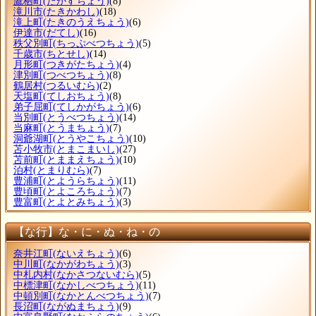
鷹栖町
(たかすちょう)
(8)
滝川市
(たきかわし)
(18)
滝上町
(たきのうえちょう)
(6)
伊達市
(だてし)
(16)
秩父別町
(ちっぷべつちょう)
(5)
千歳市
(ちとせし)
(14)
月形町
(つきがたちょう)
(4)
津別町
(つべつちょう)
(8)
鶴居村
(つるいむら)
(2)
天塩町
(てしおちょう)
(8)
弟子屈町
(てしかがちょう)
(6)
当別町
(とうべつちょう)
(14)
当麻町
(とうまちょう)
(7)
洞爺湖町
(とうやこちょう)
(10)
苫小牧市
(とまこまいし)
(27)
苫前町
(とままえちょう)
(10)
泊村
(とまりむら)
(7)
豊浦町
(とようらちょう)
(11)
豊頃町
(とよころちょう)
(7)
豊富町
(とよとみちょう)
(3)
【な行】な・に・ぬ・ね・の
奈井江町
(ないえちょう)
(6)
中川町
(なかがわちょう)
(3)
中札内村
(なかさつないむら)
(5)
中標津町
(なかしべつちょう)
(11)
中頓別町
(なかとんべつちょう)
(7)
長沼町
(ながぬまちょう)
(9)