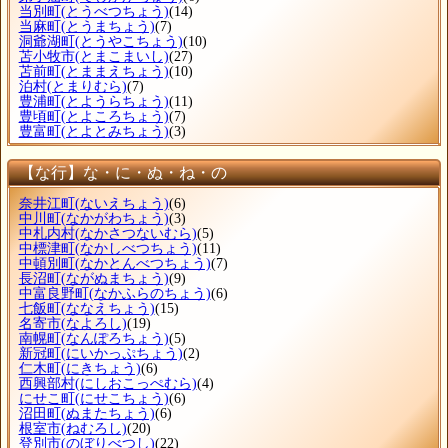
当別町
(とうべつちょう)
(14)
当麻町
(とうまちょう)
(7)
洞爺湖町
(とうやこちょう)
(10)
苫小牧市
(とまこまいし)
(27)
苫前町
(とままえちょう)
(10)
泊村
(とまりむら)
(7)
豊浦町
(とようらちょう)
(11)
豊頃町
(とよころちょう)
(7)
豊富町
(とよとみちょう)
(3)
【な行】な・に・ぬ・ね・の
奈井江町
(ないえちょう)
(6)
中川町
(なかがわちょう)
(3)
中札内村
(なかさつないむら)
(5)
中標津町
(なかしべつちょう)
(11)
中頓別町
(なかとんべつちょう)
(7)
長沼町
(ながぬまちょう)
(9)
中富良野町
(なかふらのちょう)
(6)
七飯町
(ななえちょう)
(15)
名寄市
(なよろし)
(19)
南幌町
(なんぽろちょう)
(5)
新冠町
(にいかっぷちょう)
(2)
仁木町
(にきちょう)
(6)
西興部村
(にしおこっぺむら)
(4)
にせこ町
(にせこちょう)
(6)
沼田町
(ぬまたちょう)
(6)
根室市
(ねむろし)
(20)
登別市
(のぼりべつし)
(22)