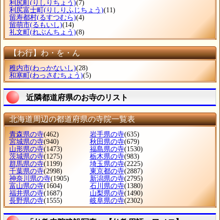
利尻町
(りしりちょう)
(7)
利尻富士町
(りしりふじちょう)
(11)
留寿都村
(るすつむら)
(4)
留萌市
(るもいし)
(14)
礼文町
(れぶんちょう)
(8)
【わ行】わ・を・ん
稚内市
(わっかないし)
(28)
和寒町
(わっさむちょう)
(5)
近隣都道府県のお寺のリスト
北海道周辺の都道府県の寺院一覧表
青森県の寺
(462)
岩手県の寺
(635)
宮城県の寺
(940)
秋田県の寺
(679)
山形県の寺
(1473)
福島県の寺
(1530)
茨城県の寺
(1275)
栃木県の寺
(983)
群馬県の寺
(1199)
埼玉県の寺
(2225)
千葉県の寺
(2998)
東京都の寺
(2887)
神奈川県の寺
(1905)
新潟県の寺
(2795)
富山県の寺
(1604)
石川県の寺
(1380)
福井県の寺
(1687)
山梨県の寺
(1490)
長野県の寺
(1555)
岐阜県の寺
(2302)