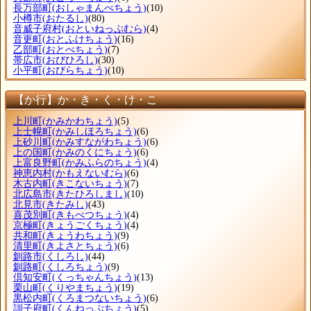
長万部町
(おしゃまんべちょう)
(10)
小樽市
(おたるし)
(80)
音威子府村
(おといねっぷむら)
(4)
音更町
(おとふけちょう)
(16)
乙部町
(おとべちょう)
(7)
帯広市
(おびひろし)
(30)
小平町
(おびらちょう)
(10)
【か行】か・き・く・け・こ
上川町
(かみかわちょう)
(5)
上士幌町
(かみしほろちょう)
(6)
上砂川町
(かみすながわちょう)
(6)
上の国町
(かみのくにちょう)
(6)
上富良野町
(かみふらのちょう)
(4)
神恵内村
(かもえないむら)
(6)
木古内町
(きこないちょう)
(7)
北広島市
(きたひろしまし)
(10)
北見市
(きたみし)
(43)
喜茂別町
(きもべつちょう)
(4)
京極町
(きょうごくちょう)
(4)
共和町
(きょうわちょう)
(9)
清里町
(きよさとちょう)
(6)
釧路市
(くしろし)
(44)
釧路町
(くしろちょう)
(9)
倶知安町
(くっちゃんちょう)
(13)
栗山町
(くりやまちょう)
(19)
黒松内町
(くろまつないちょう)
(6)
訓子府町
(くんねっぷちょう)
(5)