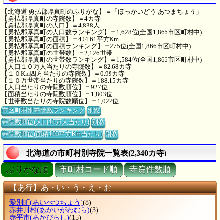
【北海道 勇払郡厚真町のふりがな】＝「ほっかいどう あつまちょう」
【勇払郡厚真町の寺院数】＝4カ寺
【勇払郡厚真町の人口】＝4,838人
【勇払郡厚真町の人口数ランキング】＝1,628位(全国1,866市区町村中)
【勇払郡厚真町の面積】＝404.61平方Km
【勇払郡厚真町の面積ランキング】＝275位(全国1,866市区町村中)
【勇払郡厚真町の世帯数】＝2,126世帯
【勇払郡厚真町の世帯数ランキング】＝1,584位(全国1,866市区町村中)
【人口１０万人当たりの寺院数】＝82.68カ寺
【１０Km四方当たりの寺院数】＝0.99カ寺
【１０万世帯当たりの寺院数】＝188.15カ寺
【人口当たりの寺院数順位】＝927位
【面積当たりの寺院数順位】＝1,803位
【世帯数当たりの寺院数順位】＝1,022位
市区町村別寺院数ランキング
別窓
寺院数順位(人口10万人当たり)
別窓
寺院数順位(面積100平方Km当たり)
別窓
北海道の市町村別寺院一覧表(2,340カ寺)
ぶりがな順
市町村コード順
寺院件数順
【あ行】あ・い・う・え・お
愛別町
(あいべつちょう)
(8)
赤井川村
(あかいがわむら)
(3)
赤平市
(あかびらし)
(15)