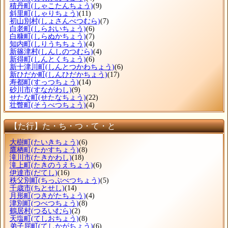
積丹町
(しゃこたんちょう)
(9)
斜里町
(しゃりちょう)
(11)
初山別村
(しょさんべつむら)
(7)
白老町
(しらおいちょう)
(6)
白糠町
(しらぬかちょう)
(7)
知内町
(しりうちちょう)
(4)
新篠津村
(しんしのつむら)
(4)
新得町
(しんとくちょう)
(6)
新十津川町
(しんとつかわちょう)
(6)
新ひだか町
(しんひだかちょう)
(17)
寿都町
(すっつちょう)
(14)
砂川市
(すながわし)
(9)
せたな町
(せたなちょう)
(22)
壮瞥町
(そうべつちょう)
(4)
【た行】た・ち・つ・て・と
大樹町
(たいきちょう)
(6)
鷹栖町
(たかすちょう)
(8)
滝川市
(たきかわし)
(18)
滝上町
(たきのうえちょう)
(6)
伊達市
(だてし)
(16)
秩父別町
(ちっぷべつちょう)
(5)
千歳市
(ちとせし)
(14)
月形町
(つきがたちょう)
(4)
津別町
(つべつちょう)
(8)
鶴居村
(つるいむら)
(2)
天塩町
(てしおちょう)
(8)
弟子屈町
(てしかがちょう)
(6)