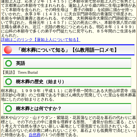
蓮如上人は、応永２２年（１４１５）に本願寺第七世存如上人のご長男とし
て京都東山の本願寺で生まれられる。蓮如上人が６歳の時に生母は事情があ
って本願寺を去られた。その時生母は「 鹿子の御影」を絵師に描かせ持っ
ていかれた。永享３年（１４３１）に天台宗門跡寺院の青蓮院で得度され、
名前を中納言兼壽と改められる。その後、大和興福寺大乗院の門跡経覚につ
いて学ばれた。長禄元年（１４５７）に父の死去に伴い、本願寺第八世の留
主職を継承され、近江・北陸の教化につとめられる。明応８年（１４９９）
に山科の本願寺で多くの弟子や門徒たちに見守られ、８５年間のご生涯を終
えられた。
詳細はこのリンク【蓮如上人について知る】
「樹木葬について知る」【仏教用語一口メモ】
英語
【英語】 Trees Burial
樹木葬の歴史（始まり）
樹木葬は、１９９９年（平成１１）に岩手県一関市にある大慈山祥雲寺（臨
済宗妙心寺派）のご住職である千坂げん峰氏が荒廃していた里山を樹木葬墓
地にしたのが始まりとされる。
樹木葬とは何ですか？
樹木や山ツツジ・山ドウダン・紫陽花・花菖蒲などの花を墓石の代わりに墓
標とし、その下の土の中に遺骨を埋葬する形態。「遺骨が自然に還る」とい
う考え方で自然を壊さない新しい墓地として環境面でも注目されている。ま
た墓石がないため宗教に縛られないことや、墓石よりも低費用で済むといっ
た特徴がある。
自然葬
の１つの形態である。