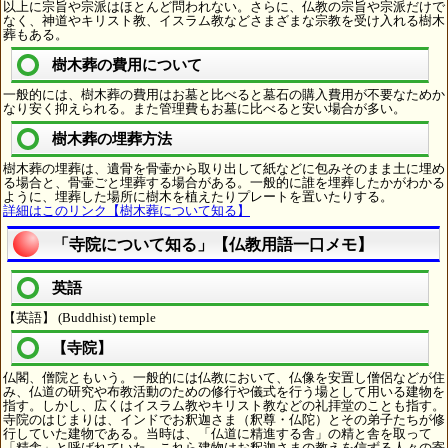
以上に宗旨や宗派はほとんど問われない。さらに、仏教の宗旨や宗派だけで
なく、神道やキリスト教、イスラム教などさまざまな宗教を受け入れる樹木
葬もある。
樹木葬の費用について
一般的には、樹木葬の費用はお墓と比べると墓石の購入費用が不要なためか
なり安く抑えられる。また管理費もお墓に比べると安い場合が多い。
樹木葬の埋葬方法
樹木葬の埋葬は、遺骨を骨壷から取り出して紙などに包みそのまま土に埋め
る場合と、骨壷ごと埋葬する場合がある。一般的に誰を埋葬したかがわかる
ように、埋葬した場所に樹木を植えたりプレートを置いたりする。
詳細はこのリンク【樹木葬について知る】
「寺院について知る」【仏教用語一口メモ】
英語
【英語】 (Buddhist) temple
【寺院】
仏閣、僧院ともいう。一般的には仏教において、仏像を安置し僧侶などが住
み、仏道の研究や布教活動のための修行や儀式を行う場として用いる建物を
指す。しかし、広くはイスラム教やキリスト教などの礼拝堂のことも指す。
寺院のはじまりは、インドでお釈迦さま（釈尊・仏陀）とその弟子たちが修
行していた建物である。当時は、「仏道に精進する舎」の精と舎を取って
「精舎」と呼ばれていた。これら建物はお釈迦さまの教えを信ずる人々の寄