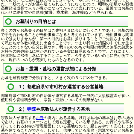
た。一般の人々がお墓を建てられるようになったのは、昭和の初期から戦後
高度経済成長で人々が豊かになってからだと言われている。最近ではお墓の
代わりに納骨堂や自然葬(散骨、樹木葬、海洋葬)なども見られる。
お墓詣りの目的とは
多くの方がお墓参りの目的はご先祖さまに会いに行くことであり、お墓の前
で手を合わせることが先祖供養になると考えられています。先祖供養も間違
いではありませんが、第一の目的はお墓に参りすることでご先祖さまを通し
て私たちが仏教の教えに出会うことです。つまり我々は煩悩の中でしか生き
ることのできない自分に気づき、我々のいのちが無限の智慧と無限の慈悲を
お持ちの阿弥陀仏に生かされている事実に目覚めることです。これにより、
阿弥陀仏に帰依し念仏することによって、今生きているいのちに光があてら
れ、現在のいのちが充実したものとなるのです。
お墓・霊園・墓地の運営形態による分類
お墓を経営形態で分類すると、大きく次の３つに区分できる。
１）都道府県や市町村が運営する公営墓地
都道府県や市区町村の自治体が運営する墓地で一般的に大規模霊園が多い。
使用料や管理料が安く、宗旨・宗派についての制限がない。
２）
寺院
や宗教法人が運営する墓地
宗教法人が運営する
お寺
の境内にある墓地。以前は墓地の基本はお寺の境内
であり、お墓のイメージとして最も定着している形である。お葬式や法事を
行ってくれるお寺が管理運営している墓地なので、親しみやすく安心してお
墓を建てることができる。しかし、信仰している宗旨・宗派でないとお墓を