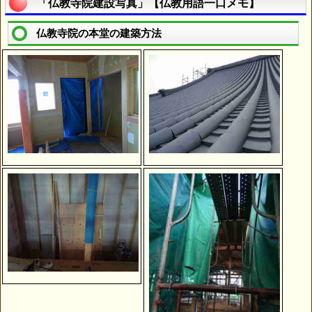
「仏教寺院建設写真」【仏教用語一口メモ】
仏教寺院の本堂の建築方法