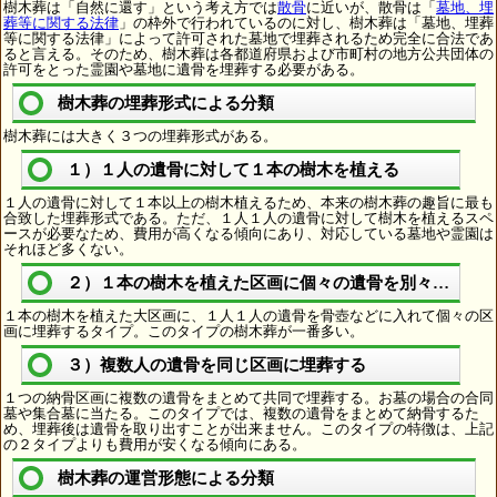
樹木葬は「自然に還す」という考え方では
散骨
に近いが、散骨は「
墓地、埋
葬等に関する法律
」の枠外で行われているのに対し、樹木葬は「墓地、埋葬
等に関する法律」によって許可された墓地で埋葬されるため完全に合法であ
ると言える。そのため、樹木葬は各都道府県および市町村の地方公共団体の
許可をとった霊園や墓地に遺骨を埋葬する必要がある。
樹木葬の埋葬形式による分類
樹木葬には大きく３つの埋葬形式がある。
１）１人の遺骨に対して１本の樹木を植える
１人の遺骨に対して１本以上の樹木植えるため、本来の樹木葬の趣旨に最も
合致した埋葬形式である。ただ、１人１人の遺骨に対して樹木を植えるスペ
ースが必要なため、費用が高くなる傾向にあり、対応している墓地や霊園は
それほど多くない。
２）１本の樹木を植えた区画に個々の遺骨を別々に埋葬
１本の樹木を植えた大区画に、１人１人の遺骨を骨壺などに入れて個々の区
画に埋葬するタイプ。このタイプの樹木葬が一番多い。
３）複数人の遺骨を同じ区画に埋葬する
１つの納骨区画に複数の遺骨をまとめて共同で埋葬する。お墓の場合の合同
墓や集合墓に当たる。このタイプでは、複数の遺骨をまとめて納骨するた
め、埋葬後は遺骨を取り出すことが出来ません。このタイプの特徴は、上記
の２タイプよりも費用が安くなる傾向にある。
樹木葬の運営形態による分類