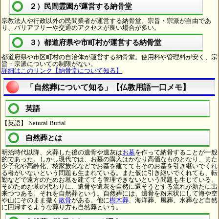
２）民間霊園が運営する納骨堂
宗教法人や行政以外の民間業者が運営する納骨堂。宗旨・宗派が自由であ
り、バリアフリーや交通のアクセスが良い場合が多い。
３）都道府県や市町村が運営する納骨堂
都道府県や市区町村の自治体が運営する納骨堂。使用料や管理料が安く、宗
旨・宗派についての制限がない。
詳細はこのリンク【納骨堂について知る】
「自然葬について知る」【仏教用語一口メモ】
英語
【英語】 Natural Burial
自然葬とは
明治時代以降、火葬した後の遺骨や遺灰は
お墓
を作って納骨することが一般
的であった。しかし現代では、お墓の購入はかなり高価なものとなり、また
少子化や高齢化、核家族化などでお墓を建ててもそのお墓を引き継いでくれ
る者がいないという問題も生まれている。また仮に引き継いでくれても、転
勤などで遠方のためお墓を建てても管理できないという問題も生じている。
そのためお墓の代わりに、遺骨や遺灰を自然に還そうとする流れが新たに出
来つつある。それを自然葬という。自然葬には、遺骨を粉末状にして海や空
や山にそのまま撒く
散骨
がある。他に
樹木葬
、海洋葬、風葬、水葬など自然
に回帰するような葬り方も自然葬という。