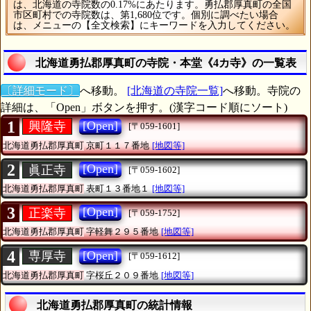
は、北海道の寺院数の0.17%にあたります。勇払郡厚真町の全国
市区町村での寺院数は、第1,680位です。個別に調べたい場合
は、メニューの【全文検索】にキーワードを入力してください。
北海道勇払郡厚真町の寺院・本堂《4カ寺》の一覧表
〔詳細モード〕
へ移動。
[北海道の寺院一覧]
へ移動。寺院の
詳細は、「Open」ボタンを押す。(漢字コード順にソート)
1
[Open]
興隆寺
[〒059-1601]
北海道勇払郡厚真町
京町１１７番地
[地図等]
2
[Open]
眞正寺
[〒059-1602]
北海道勇払郡厚真町
表町１３番地１
[地図等]
3
[Open]
正楽寺
[〒059-1752]
北海道勇払郡厚真町
字軽舞２９５番地
[地図等]
4
[Open]
専厚寺
[〒059-1612]
北海道勇払郡厚真町
字桜丘２０９番地
[地図等]
北海道勇払郡厚真町の統計情報