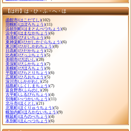
【は行】は・ひ・ふ・へ・ほ
函館市
(はこだてし)
(102)
羽幌町
(はぼろちょう)
(11)
浜頓別町
(はまとんべつちょう)
(6)
浜中町
(はまなかちょう)
(6)
美瑛町
(びえいちょう)
(6)
東神楽町
(ひがしかぐらちょう)
(6)
東川町
(ひがしかわちょう)
(8)
日高町
(ひだかちょう)
(12)
比布町
(ぴっぷちょう)
(5)
美唄市
(びばいし)
(28)
美深町
(びふかちょう)
(7)
美幌町
(びほろちょう)
(9)
平取町
(びらとりちょう)
(6)
広尾町
(ひろおちょう)
(5)
深川市
(ふかがわし)
(25)
福島町
(ふくしまちょう)
(7)
富良野市
(ふらのし)
(20)
古平町
(ふるびらちょう)
(4)
別海町
(べつかいちょう)
(11)
北斗市
(ほくとし)
(21)
北竜町
(ほくりゅうちょう)
(5)
幌加内町
(ほろかないちょう)
(9)
幌延町
(ほろのべちょう)
(4)
本別町
(ほんべつちょう)
(6)