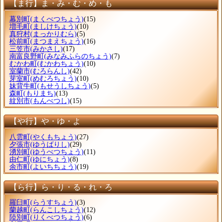
【ま行】ま・み・む・め・も
幕別町
(まくべつちょう)
(15)
増毛町
(ましけちょう)
(10)
真狩村
(まっかりむら)
(5)
松前町
(まつまえちょう)
(16)
三笠市
(みかさし)
(17)
南富良野町
(みなみふらのちょう)
(7)
むかわ町
(むかわちょう)
(10)
室蘭市
(むろらんし)
(42)
芽室町
(めむろちょう)
(10)
妹背牛町
(もせうしちょう)
(5)
森町
(もりまち)
(13)
紋別市
(もんべつし)
(15)
【や行】や・ゆ・よ
八雲町
(やくもちょう)
(27)
夕張市
(ゆうばりし)
(29)
湧別町
(ゆうべつちょう)
(11)
由仁町
(ゆにちょう)
(8)
余市町
(よいちちょう)
(19)
【ら行】ら・り・る・れ・ろ
羅臼町
(らうすちょう)
(3)
蘭越町
(らんこしちょう)
(12)
陸別町
(りくべつちょう)
(6)