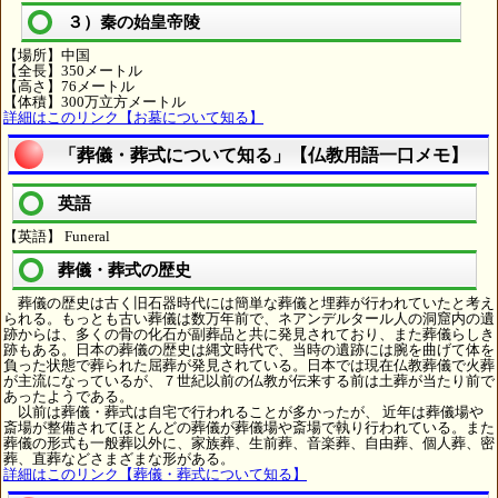
３）秦の始皇帝陵
【場所】中国
【全長】350メートル
【高さ】76メートル
【体積】300万立方メートル
詳細はこのリンク【お墓について知る】
「葬儀・葬式について知る」【仏教用語一口メモ】
英語
【英語】 Funeral
葬儀・葬式の歴史
葬儀の歴史は古く旧石器時代には簡単な葬儀と埋葬が行われていたと考え
られる。もっとも古い葬儀は数万年前で、ネアンデルタール人の洞窟内の遺
跡からは、多くの骨の化石が副葬品と共に発見されており、また葬儀らしき
跡もある。日本の葬儀の歴史は縄文時代で、当時の遺跡には腕を曲げて体を
負った状態で葬られた屈葬が発見されている。日本では現在仏教葬儀で火葬
が主流になっているが、７世紀以前の仏教が伝来する前は土葬が当たり前で
あったようである。
以前は葬儀・葬式は自宅で行われることが多かったが、 近年は葬儀場や
斎場が整備されてほとんどの葬儀が葬儀場や斎場で執り行われている。また
葬儀の形式も一般葬以外に、家族葬、生前葬、音楽葬、自由葬、個人葬、密
葬、直葬などさまざまな形がある。
詳細はこのリンク【葬儀・葬式について知る】