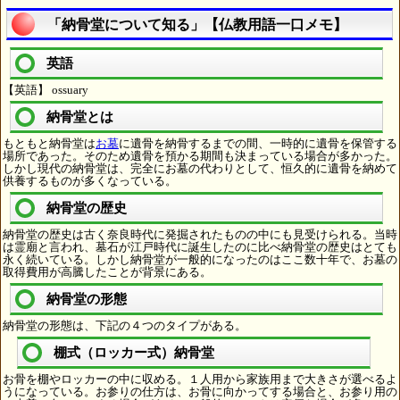
「納骨堂について知る」【仏教用語一口メモ】
英語
【英語】 ossuary
納骨堂とは
もともと納骨堂は
お墓
に遺骨を納骨するまでの間、一時的に遺骨を保管する
場所であった。そのため遺骨を預かる期間も決まっている場合が多かった。
しかし現代の納骨堂は、完全にお墓の代わりとして、恒久的に遺骨を納めて
供養するものが多くなっている。
納骨堂の歴史
納骨堂の歴史は古く奈良時代に発掘されたものの中にも見受けられる。当時
は霊廟と言われ、墓石が江戸時代に誕生したのに比べ納骨堂の歴史はとても
永く続いている。しかし納骨堂が一般的になったのはここ数十年で、お墓の
取得費用が高騰したことが背景にある。
納骨堂の形態
納骨堂の形態は、下記の４つのタイプがある。
棚式（ロッカー式）納骨堂
お骨を棚やロッカーの中に収める。１人用から家族用まで大きさが選べるよ
うになっている。お参りの仕方は、お骨に向かってする場合と、お参り用の