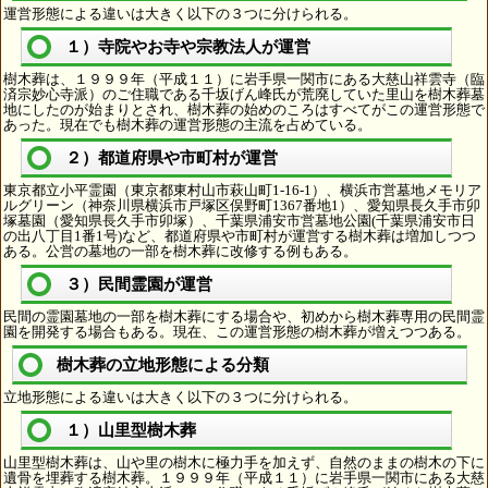
運営形態による違いは大きく以下の３つに分けられる。
１）寺院やお寺や宗教法人が運営
樹木葬は、１９９９年（平成１１）に岩手県一関市にある大慈山祥雲寺（臨
済宗妙心寺派）のご住職である千坂げん峰氏が荒廃していた里山を樹木葬墓
地にしたのが始まりとされ、樹木葬の始めのころはすべてがこの運営形態で
あった。現在でも樹木葬の運営形態の主流を占めている。
２）都道府県や市町村が運営
東京都立小平霊園（東京都東村山市萩山町1-16-1）、横浜市営墓地メモリア
ルグリーン（神奈川県横浜市戸塚区俣野町1367番地1）、愛知県長久手市卯
塚墓園（愛知県長久手市卯塚）、千葉県浦安市営墓地公園(千葉県浦安市日
の出八丁目1番1号)など、都道府県や市町村が運営する樹木葬は増加しつつ
ある。公営の墓地の一部を樹木葬に改修する例もある。
３）民間霊園が運営
民間の霊園墓地の一部を樹木葬にする場合や、初めから樹木葬専用の民間霊
園を開発する場合もある。現在、この運営形態の樹木葬が増えつつある。
樹木葬の立地形態による分類
立地形態による違いは大きく以下の３つに分けられる。
１）山里型樹木葬
山里型樹木葬は、山や里の樹木に極力手を加えず、自然のままの樹木の下に
遺骨を埋葬する樹木葬。１９９９年（平成１１）に岩手県一関市にある大慈