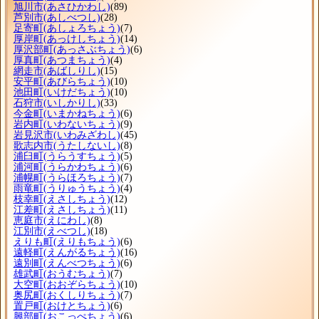
旭川市
(あさひかわし)
(89)
芦別市
(あしべつし)
(28)
足寄町
(あしょろちょう)
(7)
厚岸町
(あっけしちょう)
(14)
厚沢部町
(あっさぶちょう)
(6)
厚真町
(あつまちょう)
(4)
網走市
(あばしりし)
(15)
安平町
(あびらちょう)
(10)
池田町
(いけだちょう)
(10)
石狩市
(いしかりし)
(33)
今金町
(いまかねちょう)
(6)
岩内町
(いわないちょう)
(9)
岩見沢市
(いわみざわし)
(45)
歌志内市
(うたしないし)
(8)
浦臼町
(うらうすちょう)
(5)
浦河町
(うらかわちょう)
(6)
浦幌町
(うらほろちょう)
(7)
雨竜町
(うりゅうちょう)
(4)
枝幸町
(えさしちょう)
(12)
江差町
(えさしちょう)
(11)
恵庭市
(えにわし)
(8)
江別市
(えべつし)
(18)
えりも町
(えりもちょう)
(6)
遠軽町
(えんがるちょう)
(16)
遠別町
(えんべつちょう)
(6)
雄武町
(おうむちょう)
(7)
大空町
(おおぞらちょう)
(10)
奥尻町
(おくしりちょう)
(7)
置戸町
(おけとちょう)
(6)
興部町
(おこっぺちょう)
(6)