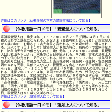
詳細はこのリンク【仏教寺院の本堂の建築方法について知る】
【仏教用語一口メモ】「親鸞聖人について知る」
宗祖親鸞聖人は、承安３年（１１７３年）５月２１日(旧暦の４月１日)に京
都の日野でご誕生になられる。お父さま（藤原有範と言われる）が親鸞聖人
が４歳の時に、お母さま（吉光御前と言われる）が８歳の時にご逝去され
る。治承５年（１１８１年）親鸞聖人が９歳の時に、慈円の下で出家得度さ
れ、比叡山天台宗の僧となられる。建仁元年（１２０１年）の春頃、親鸞聖
人は比叡山を下山され、六角堂に百日参籠される。その後、吉水の法然上人
の下で信心決定され、弟子となられる。建永２年（１２０７年）、後鳥羽上
皇の怒りに触れ、専修念仏の禁止と西意善綽房・性願房・住蓮房・安楽房遵
西の４名を死罪、法然上人ならびに親鸞聖人を含む７名の弟子が流罪に処せ
られる。 建暦元年（１２１１年）流罪より５年後、親鸞聖人の流罪が許さ
れる。建保２年（１２１４年）東国での布教活動のため、性信などの門弟と
共に越後を出発し、常陸国に向かう。親鸞聖人が６０歳を過ぎた頃、京都に
帰京される。その後は著作活動に励まられ、「教行信証」、「浄土和讃」、
「高僧和讃」、「唯信鈔文意」、「尊号真像銘文」「愚禿鈔」、「入出二門
偈」「四十八誓願」、「正像末和讃」「一念多念文意」などを著作される。
旧暦の弘長２年（１２６２年）１１月２８日（新暦の１２６３年１月１６
日）親鸞聖人は９０歳で入滅される。
詳細はこのリンク【親鸞聖人について知る】
【仏教用語一口メモ】「蓮如上人について知る」