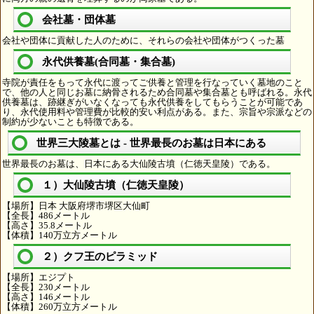
会社墓・団体墓
会社や団体に貢献した人のために、それらの会社や団体がつくった墓
永代供養墓(合同墓・集合墓)
寺院が責任をもって永代に渡ってご供養と管理を行なっていく墓地のこと
で、他の人と同じお墓に納骨されるため合同墓や集合墓とも呼ばれる。永代
供養墓は、跡継ぎがいなくなっても永代供養をしてもらうことが可能であ
り、永代使用料や管理費が比較的安い利点がある。また、宗旨や宗派などの
制約が少ないことも特徴である。
世界三大陵墓とは - 世界最長のお墓は日本にある
世界最長のお墓は、日本にある大仙陵古墳（仁徳天皇陵）である。
１）大仙陵古墳（仁徳天皇陵）
【場所】日本 大阪府堺市堺区大仙町
【全長】486メートル
【高さ】35.8メートル
【体積】140万立方メートル
２）クフ王のピラミッド
【場所】エジプト
【全長】230メートル
【高さ】146メートル
【体積】260万立方メートル