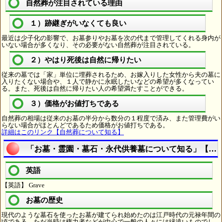
自然葬が注目されている理由
１）跡継ぎがいなくても良い
最近は少子化の影響で、お墓参りやお墓を次の代まで管理してくれる身内が
いない場合が多くなり、その必要がない自然葬が注目されている。
２）やはり死後は自然に帰りたい
従来の墓では「家」単位に埋葬されるため、お嫁入りした女性から夫の墓に
入りたくない場合や、１人で静かに永眠したいなどの希望が多くなってい
る。また、死後は自然に帰りたい人の希望満たすことができる。
３）価格がお値打ちである
自然葬の相場は従来のお墓の半分から数分の１程度で済み、また管理費がい
らない場合がほとんどであるため価格がお値打ちである。
詳細はこのリンク【自然葬について知る】
「お墓・霊園・墓石・永代供養墓について知る」【仏
英語
【英語】 Grave
お墓の歴史
現代のような墓石を使ったお墓が建てられ始めたのは江戸時代の元禄年間の
頃である。ただ当時は権力者などが中心で一般の人々には縁遠いものでし