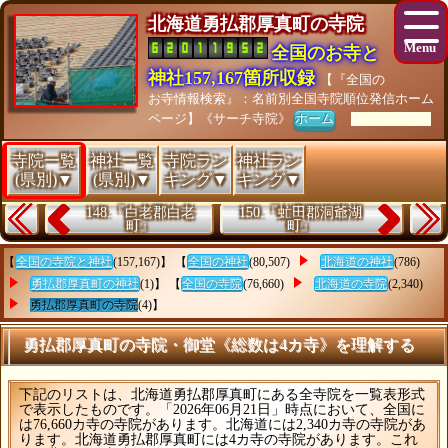
北海道勇払郡厚真町の寺院
全国のお寺と
神社157,167箇所収録
【『全国の
お寺情報検索』：名前別全国寺院順位発信ホーム
ページ】《サーチ寺院》
ホーム
[As of 26/07/28]
寺院一覧
神社一覧
寺院ラン
神社ラン
(県別)▼
(県別)▼
キング▼
キング▼
148.『白老郡白老
150.『虻田郡洞爺湖
町』
町』
【
全国の寺院と神社
(157,167)】 【
全国の神社
(80,507)
北海道の神社
(786)
勇払郡厚真町の神社
(1)】 【
全国の寺院
(76,660)
北海道の寺院
(2,340)
勇払郡厚真町の寺院
(4)】
勇払郡厚真町の寺院・御堂《総数は4カ寺》を理解する
下記のリストは、北海道勇払郡厚真町にある全寺院を一覧表形式
で表示したものです。「2026年06月21日」時点において、全国に
は76,660カ寺の寺院があります。北海道には2,340カ寺の寺院があ
ります。北海道勇払郡厚真町には4カ寺の寺院があります。これ