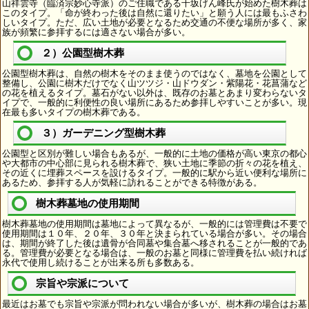
山祥雲寺（臨済宗妙心寺派）のご住職である千坂げん峰氏が始めた樹木葬は
このタイプ。「命が終わった後は自然に還りたい」と願う人には最もふさわ
しいタイプ。ただ、広い土地が必要となるため交通の不便な場所が多く、家
族が頻繁に参拝するには適さない場合が多い。
２）公園型樹木葬
公園型樹木葬は、自然の樹木をそのまま使うのではなく、墓地を公園として
整備し、公園に樹木だけでなく山ツツジ・山ドウダン・紫陽花・花菖蒲など
の花を植えるタイプ。墓石がない以外は、既存のお墓とあまり変わらないタ
イプで、一般的に利便性の良い場所にあるため参拝しやすいことが多い。現
在最も多いタイプの樹木葬である。
３）ガーデニング型樹木葬
公園型と区別が難しい場合もあるが、一般的に土地の価格が高い東京の都心
や大都市の中心部に見られる樹木葬で、狭い土地に季節の折々の花を植え、
その近くに埋葬スペースを設けるタイプ。一般的に駅から近い便利な場所に
あるため、参拝する人が気軽に訪れることができる特徴がある。
樹木葬墓地の使用期間
樹木葬墓地の使用期間は墓地によって異なるが、一般的には管理費は不要で
使用期間は１０年、２０年、３０年と決まられている場合が多い。その場合
は、期間が終了した後は遺骨が合同墓や集合墓へ移されることが一般的であ
る。管理費が必要となる場合は、一般のお墓と同様に管理費を払い続ければ
永代で使用し続けることが出来る所も多数ある。
宗旨や宗派について
最近はお墓でも宗旨や宗派が問われない場合が多いが、樹木葬の場合はお墓