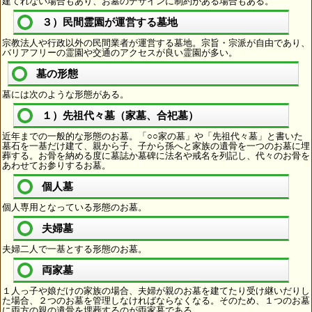
建てれない場合もあり、お墓のデザインに制約がある場合もある。
３）民間霊園が運営する墓地
宗教法人や行政以外の民間業者が運営する墓地。宗旨・宗派が自由であり、
バリアフリーの霊園や交通のアクセスが良い霊園が多い。
墓の形態
墓には次のような形態がある。
１）先祖代々墓（家墓、合祀墓）
近年までの一般的な形態のお墓。「○○家の墓」や「先祖代々墓」と書いた
墓石を一基だけ建て、親から子、子から孫へと家族の遺骨を一つのお墓に埋
葬する。お骨を納める度に墓誌か墓碑に法名や戒名を列記し、代々のお骨を
あわせてお参りするお墓。
個人墓
個人専用となっている形態のお墓。
夫婦墓
夫婦二人で一基とする形態のお墓。
両家墓
１人っ子や娘だけの家族の場合、夫婦が親のお墓を建てたり受け継いだりし
た場合、２つのお墓を管理しなければならなくなる。そのため、１つのお墓
に両方の親の遺骨を埋葬するのが両家墓である。