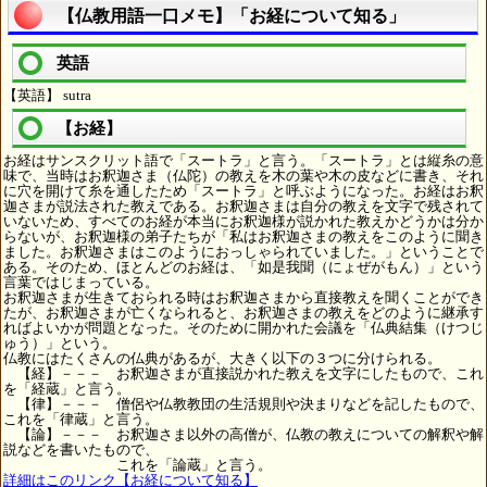
【仏教用語一口メモ】「お経について知る」
英語
【英語】 sutra
【お経】
お経はサンスクリット語で「スートラ」と言う。「スートラ」とは縦糸の意
味で、当時はお釈迦さま（仏陀）の教えを木の葉や木の皮などに書き、それ
に穴を開けて糸を通したため「スートラ」と呼ぶようになった。お経はお釈
迦さまが説法された教えである。お釈迦さまは自分の教えを文字で残されて
いないため、すべてのお経が本当にお釈迦様が説かれた教えかどうかは分か
らないが、お釈迦様の弟子たちが「私はお釈迦さまの教えをこのように聞き
ました。お釈迦さまはこのようにおっしゃられていました。」ということで
ある。そのため、ほとんどのお経は、「如是我聞（にょぜがもん）」という
言葉ではじまっている。
お釈迦さまが生きておられる時はお釈迦さまから直接教えを聞くことができ
たが、お釈迦さまが亡くなられると、お釈迦さまの教えをどのように継承す
ればよいかが問題となった。そのために開かれた会議を「仏典結集（けつじ
ゅう）」という。
仏教にはたくさんの仏典があるが、大きく以下の３つに分けられる。
【経】－－－ お釈迦さまが直接説かれた教えを文字にしたもので、これ
を「経蔵」と言う。
【律】－－－ 僧侶や仏教教団の生活規則や決まりなどを記したもので、
これを「律蔵」と言う。
【論】－－－ お釈迦さま以外の高僧が、仏教の教えについての解釈や解
説などを書いたもので、
これを「論蔵」と言う。
詳細はこのリンク【お経について知る】