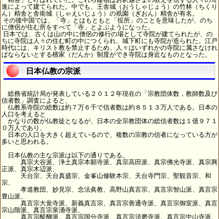
進によって建てられた。中でも、王舎城（おうしゃじょう）の竹林（ちくり
ん）精舎と舎衛城（しゃえいじょう）の祇園（ぎおん）精舎が有名。
その後中国では、「寺」とはもともと「役所」のことを意味したが、のち
に僧侶が住む所をすべて「寺」とよぶようになった。
日本では、古くは山の中に僧侶の修行の場として寺院が建てられたが、の
ちに寺院は人々の住む町の中につくられ、城下町にも寺院が造られた。江戸
時代には、キリスト教を禁止するため、人々はいずれかの寺院に属さなけれ
ばならないとする檀家（だんか）制度ができ寺院は身近なものとなった。
日本仏教の宗派
総務省統計局が発表している２０１２年現在の「宗教団体数，教師数及び
信者数」調査によると、
仏教系寺院の総数は約７万６千で信者数は約８５１３万人である。日本の
人口を考えると
かなりの数が仏教徒となるが、日本の全宗教団体の総信者数は１億９７１
０万人であり、
日本の人口を大きく超えているので、複数の宗教の信者になっている方が
多いと思われる。
日本仏教の主な宗派は以下の通りである。
真宗大谷派、浄土真宗本願寺派、真宗高田派、真宗佛光寺派、真宗興
正派、真宗木辺派、
天台宗、天台真盛宗、金峯山修験本宗、天台寺門宗、聖観音宗、和
宗、
孝道教団、妙見宗、念法眞教、高野山真言宗、真言宗智山派、真言宗
豊山派、
真言宗大覚寺派、新義真言宗、真言宗善通寺派、真言宗御室派、真言
宗山階派、真言宗泉涌寺派、
真言宗醍醐派、真言宗国分寺派、真言宗須磨寺派、真言宗中山寺派、