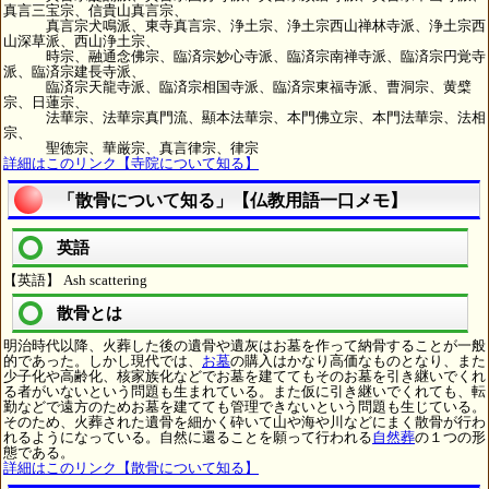
真言三宝宗、信貴山真言宗、
真言宗犬鳴派、東寺真言宗、浄土宗、浄土宗西山禅林寺派、浄土宗西
山深草派、西山浄土宗、
時宗、融通念佛宗、臨済宗妙心寺派、臨済宗南禅寺派、臨済宗円覚寺
派、臨済宗建長寺派、
臨済宗天龍寺派、臨済宗相国寺派、臨済宗東福寺派、曹洞宗、黄檗
宗、日蓮宗、
法華宗、法華宗真門流、顯本法華宗、本門佛立宗、本門法華宗、法相
宗、
聖徳宗、華厳宗、真言律宗、律宗
詳細はこのリンク【寺院について知る】
「散骨について知る」【仏教用語一口メモ】
英語
【英語】 Ash scattering
散骨とは
明治時代以降、火葬した後の遺骨や遺灰はお墓を作って納骨することが一般
的であった。しかし現代では、
お墓
の購入はかなり高価なものとなり、また
少子化や高齢化、核家族化などでお墓を建ててもそのお墓を引き継いでくれ
る者がいないという問題も生まれている。また仮に引き継いでくれても、転
勤などで遠方のためお墓を建てても管理できないという問題も生じている。
そのため、火葬された遺骨を細かく砕いて山や海や川などにまく散骨が行わ
れるようになっている。自然に還ることを願って行われる
自然葬
の１つの形
態である。
詳細はこのリンク【散骨について知る】