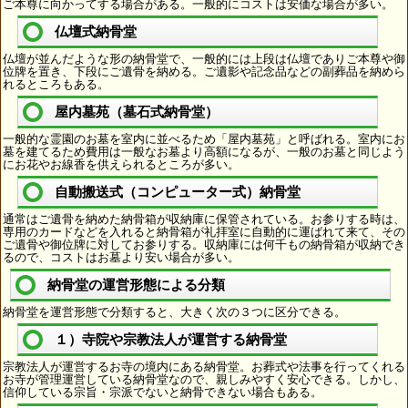
ご本尊に向かってする場合がある。一般的にコストは安価な場合が多い。
仏壇式納骨堂
仏壇が並んだような形の納骨堂で、一般的には上段は仏壇でありご本尊や御
位牌を置き、下段にご遺骨を納める。ご遺影や記念品などの副葬品を納めら
れるところもある。
屋内墓苑（墓石式納骨堂）
一般的な霊園のお墓を室内に並べるため「屋内墓苑」と呼ばれる。室内にお
墓を建てるため費用は一般なお墓より高額になるが、一般のお墓と同じよう
にお花やお線香を供えられるところが多い。
自動搬送式（コンピューター式）納骨堂
通常はご遺骨を納めた納骨箱が収納庫に保管されている。お参りする時は、
専用のカードなどを入れると納骨箱が礼拝室に自動的に運ばれて来て、その
ご遺骨や御位牌に対してお参りする。収納庫には何千もの納骨箱が収納でき
るので、コストはお墓より安い場合が多い。
納骨堂の運営形態による分類
納骨堂を運営形態で分類すると、大きく次の３つに区分できる。
１）寺院や宗教法人が運営する納骨堂
宗教法人が運営するお寺の境内にある納骨堂。お葬式や法事を行ってくれる
お寺が管理運営している納骨堂なので、親しみやすく安心できる。しかし、
信仰している宗旨・宗派でないと納骨できない場合もある。