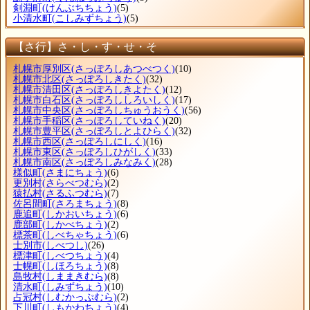
剣淵町
(けんぶちちょう)
(5)
小清水町
(こしみずちょう)
(5)
【さ行】さ・し・す・せ・そ
札幌市厚別区
(さっぽろしあつべつく)
(10)
札幌市北区
(さっぽろしきたく)
(32)
札幌市清田区
(さっぽろしきよたく)
(12)
札幌市白石区
(さっぽろししろいしく)
(17)
札幌市中央区
(さっぽろしちゅうおうく)
(56)
札幌市手稲区
(さっぽろしていねく)
(20)
札幌市豊平区
(さっぽろしとよひらく)
(32)
札幌市西区
(さっぽろしにしく)
(16)
札幌市東区
(さっぽろしひがしく)
(33)
札幌市南区
(さっぽろしみなみく)
(28)
様似町
(さまにちょう)
(6)
更別村
(さらべつむら)
(2)
猿払村
(さるふつむら)
(7)
佐呂間町
(さろまちょう)
(8)
鹿追町
(しかおいちょう)
(6)
鹿部町
(しかべちょう)
(2)
標茶町
(しべちゃちょう)
(6)
士別市
(しべつし)
(26)
標津町
(しべつちょう)
(4)
士幌町
(しほろちょう)
(8)
島牧村
(しままきむら)
(8)
清水町
(しみずちょう)
(10)
占冠村
(しむかっぷむら)
(2)
下川町
(しもかわちょう)
(4)