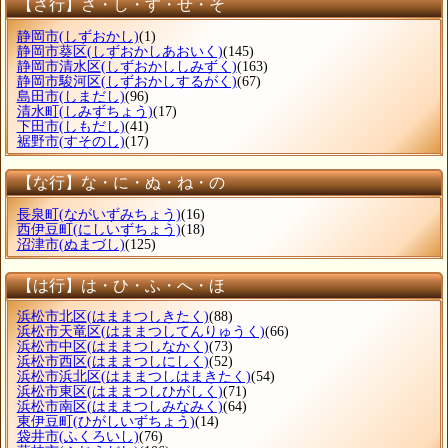
【さ行】さ・し・す・せ・そ
静岡市
(しずおかし)
(1)
静岡市葵区
(しずおかしあおいく)
(145)
静岡市清水区
(しずおかししみずく)
(163)
静岡市駿河区
(しずおかしするがく)
(67)
島田市
(しまだし)
(96)
清水町
(しみずちょう)
(17)
下田市
(しもだし)
(41)
裾野市
(すそのし)
(17)
【な行】な・に・ぬ・ね・の
長泉町
(ながいずみちょう)
(16)
西伊豆町
(にしいずちょう)
(18)
沼津市
(ぬまづし)
(125)
【は行】は・ひ・ふ・へ・ほ
浜松市北区
(はままつしきたく)
(88)
浜松市天竜区
(はままつしてんりゅうく)
(66)
浜松市中区
(はままつしなかく)
(73)
浜松市西区
(はままつしにしく)
(52)
浜松市浜北区
(はままつしはまきたく)
(54)
浜松市東区
(はままつしひがしく)
(71)
浜松市南区
(はままつしみなみく)
(64)
東伊豆町
(ひがしいずちょう)
(14)
袋井市
(ふくろいし)
(76)