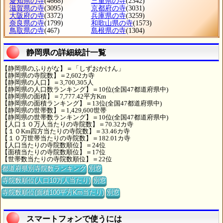
愛知県の寺
(4668)
三重県の寺
(2342)
滋賀県の寺
(3095)
京都府の寺
(3031)
大阪府の寺
(3372)
兵庫県の寺
(3259)
奈良県の寺
(1799)
和歌山県の寺
(1573)
鳥取県の寺
(467)
島根県の寺
(1304)
静岡県の詳細統計一覧
【静岡県のふりがな】＝「しずおかけん」
【静岡県の寺院数】＝2,602カ寺
【静岡県の人口】＝3,700,305人
【静岡県の人口数ランキング】＝10位(全国47都道府県中)
【静岡県の面積】＝7,777.42平方Km
【静岡県の面積ランキング】＝13位(全国47都道府県中)
【静岡県の世帯数】＝1,429,600世帯
【静岡県の世帯数ランキング】＝10位(全国47都道府県中)
【人口１０万人当たりの寺院数】＝70.32カ寺
【１０Km四方当たりの寺院数】＝33.46カ寺
【１０万世帯当たりの寺院数】＝182.01カ寺
【人口当たりの寺院数順位】＝24位
【面積当たりの寺院数順位】＝17位
【世帯数当たりの寺院数順位】＝22位
都道府県別寺院数ランキング
別窓
寺院数順位(人口10万人当たり)
別窓
寺院数順位(面積100平方Km当たり)
別窓
スマートフォンで使うには