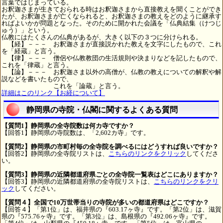
言葉ではじまっている。
お釈迦さまが生きておられる時はお釈迦さまから直接教えを聞くことができ
たが、お釈迦さまが亡くなられると、お釈迦さまの教えをどのように継承す
ればよいかが問題となった。そのために開かれた会議を「仏典結集（けつじ
ゅう）」という。
仏教にはたくさんの仏典があるが、大きく以下の３つに分けられる。
【経】－－－ お釈迦さまが直接説かれた教えを文字にしたもので、これ
を「経蔵」と言う。
【律】－－－ 僧侶や仏教教団の生活規則や決まりなどを記したもので、
これを「律蔵」と言う。
【論】－－－ お釈迦さま以外の高僧が、仏教の教えについての解釈や解
説などを書いたもので、
これを「論蔵」と言う。
詳細はこのリンク【お経について】
静岡県の寺院・仏閣に関するよくある質問
【質問1】静岡県の全寺院数は何カ寺ですか？
【回答1】静岡県の寺院数は、「2,602カ寺」です。
【質問2】静岡県の市町村毎の全寺院を調べるにはどうすれば良いですか？
【回答2】静岡県の全寺院リストは、
こちらのリンクをクリック
してくださ
い。
【質問3】静岡県の近隣都道府県ごとの全寺院一覧表はどこにありますか？
【回答3】静岡県の近隣都道府県の全寺院リストは、
こちらのリンクをクリ
ック
してください。
【質問４】全国で10万世帯当りの寺院が多いの都道府県はどこですか？
【回答４】「第1位」は、福井県の『603.17ヶ寺』です。「第2位」は、滋賀
県の『575.76ヶ寺』です。「第3位」は、島根県の『492.06ヶ寺』です。