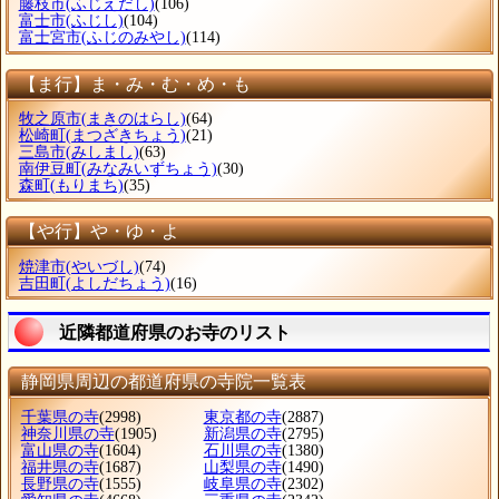
藤枝市
(ふじえだし)
(106)
富士市
(ふじし)
(104)
富士宮市
(ふじのみやし)
(114)
【ま行】ま・み・む・め・も
牧之原市
(まきのはらし)
(64)
松崎町
(まつざきちょう)
(21)
三島市
(みしまし)
(63)
南伊豆町
(みなみいずちょう)
(30)
森町
(もりまち)
(35)
【や行】や・ゆ・よ
焼津市
(やいづし)
(74)
吉田町
(よしだちょう)
(16)
近隣都道府県のお寺のリスト
静岡県周辺の都道府県の寺院一覧表
千葉県の寺
(2998)
東京都の寺
(2887)
神奈川県の寺
(1905)
新潟県の寺
(2795)
富山県の寺
(1604)
石川県の寺
(1380)
福井県の寺
(1687)
山梨県の寺
(1490)
長野県の寺
(1555)
岐阜県の寺
(2302)