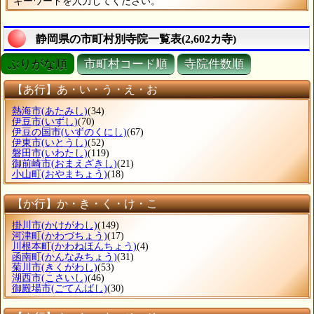
キーワードを入力してください。
静岡県の市町村別寺院一覧表(2,602カ寺)
ぶりがな順
市町村コード順
寺院件数順
【あ行】あ・い・う・え・お
熱海市
(あたみし)
(34)
伊豆市
(いずし)
(70)
伊豆の国市
(いずのくにし)
(67)
伊東市
(いとうし)
(52)
磐田市
(いわたし)
(119)
御前崎市
(おまえざきし)
(21)
小山町
(おやまちょう)
(18)
【か行】か・き・く・け・こ
掛川市
(かけがわし)
(149)
河津町
(かわづちょう)
(17)
川根本町
(かわねほんちょう)
(4)
函南町
(かんなみちょう)
(31)
菊川市
(きくがわし)
(53)
湖西市
(こさいし)
(46)
御殿場市
(ごてんばし)
(30)