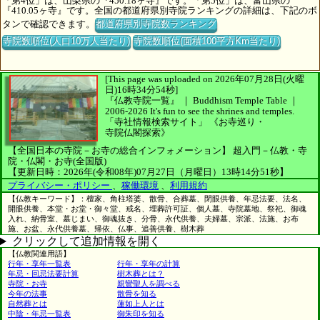
「第4位」は、山梨県の『450.18ヶ寺』です。「第5位」は、富山県の
『410.05ヶ寺』です。全国の都道府県別寺院ランキングの詳細は、下記のボ
タンで確認できます。
都道府県別寺院数ランキング
寺院数順位(人口10万人当たり)
寺院数順位(面積100平方Km当たり)
[This page was uploaded on 2026年07月28日(火曜
日)16時34分54秒]
『仏教寺院一覧』 ｜ Buddhism Temple Table
｜
2006-2026
It's fun to see
the shrines and temples.
「寺社情報検索サイト」
《お寺巡り・
寺院仏閣探索》
【全国日本の寺院－お寺の総合インフォメーション】
超入門－仏教・寺
院・仏閣・お寺(全国版)
【更新日時：2026年(令和08年)07月27日（月曜日）13時14分51秒】
プライバシー・ポリシー
、
稼働環境
、
利用規約
【仏教キーワード】：檀家、角柱塔婆、散骨、合葬墓、閉眼供養、年忌法要、法名、
開眼供養、本堂・お堂・御々堂、戒名、埋葬許可証、個人墓、寺院墓地、祭祀、御魂
入れ、納骨室、墓じまい、御魂抜き、分骨、永代供養、夫婦墓、宗派、法施、お布
施、お盆、永代供養墓、帰依、仏事、追善供養、樹木葬
クリックして追加情報を開く
【仏教関連用語】
行年・享年一覧表
行年・享年の計算
年忌・回忌法要計算
樹木葬とは？
寺院・お寺
親鸞聖人を調べる
今年の法事
散骨を知る
自然葬とは
蓮如上人とは
中陰・年忌一覧表
御朱印を知る