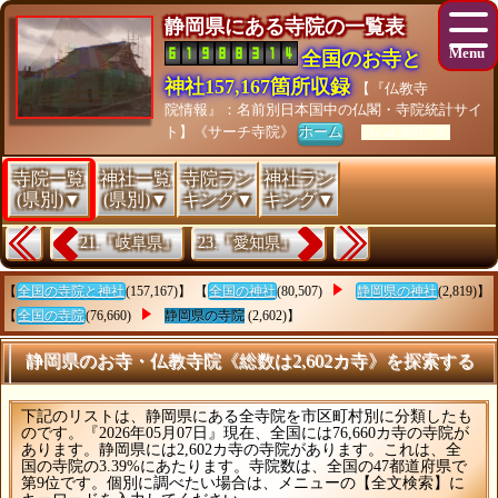
静岡県にある寺院の一覧表
全国のお寺と
神社157,167箇所収録
【『仏教寺
院情報』：名前別日本国中の仏閣・寺院統計サイ
ト】《サーチ寺院》
ホーム
[As of 26/07/28]
寺院一覧
神社一覧
寺院ラン
神社ラン
(県別)▼
(県別)▼
キング▼
キング▼
21.『岐阜県』
23.『愛知県』
【
全国の寺院と神社
(157,167)】 【
全国の神社
(80,507)
静岡県の神社
(2,819)】
【
全国の寺院
(76,660)
静岡県の寺院
(2,602)】
静岡県のお寺・仏教寺院《総数は2,602カ寺》を探索する
下記のリストは、静岡県にある全寺院を市区町村別に分類したも
のです。『2026年05月07日』現在、全国には76,660カ寺の寺院が
あります。静岡県には2,602カ寺の寺院があります。これは、全
国の寺院の3.39%にあたります。寺院数は、全国の47都道府県で
第9位です。個別に調べたい場合は、メニューの【全文検索】に