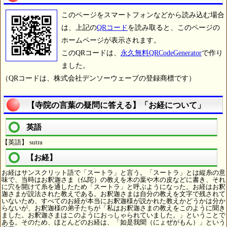
このページをスマートフォンなどから読み込む場合
は、上記の
QRコード
を読み取ると、このページの
ホームページが表示されます。
このQRコードは、
永久無料QRCodeGenerator
で作り
ました。
（QRコードは、株式会社デンソーウェーブの登録商標です）
【寺院の言葉の疑問に答える】「お経について」
英語
【英語】 sutra
【お経】
お経はサンスクリット語で「スートラ」と言う。「スートラ」とは縦糸の意
味で、当時はお釈迦さま（仏陀）の教えを木の葉や木の皮などに書き、それ
に穴を開けて糸を通したため「スートラ」と呼ぶようになった。お経はお釈
迦さまが説法された教えである。お釈迦さまは自分の教えを文字で残されて
いないため、すべてのお経が本当にお釈迦様が説かれた教えかどうかは分か
らないが、お釈迦様の弟子たちが「私はお釈迦さまの教えをこのように聞き
ました。お釈迦さまはこのようにおっしゃられていました。」ということで
ある。そのため、ほとんどのお経は、「如是我聞（にょぜがもん）」という