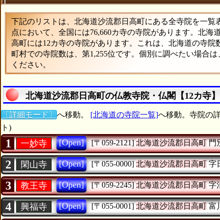
下記のリストは、北海道沙流郡日高町にある全寺院を一覧表形
点において、全国には76,660カ寺の寺院があります。北海
高町には12カ寺の寺院があります。これは、北海道の寺院数
町村での寺院数は、第1,255位です。個別に調べたい場合
ください。
北海道沙流郡日高町の仏教寺院・仏閣【12カ寺
〔詳細モード〕
へ移動。
[北海道の寺院一覧]
へ移動。寺院の詳
ト)
1
[Open]
一妙寺
[〒059-2121]
北海道沙流郡日高町
門
2
[Open]
閑山寺
[〒055-0000]
北海道沙流郡日高町
字
3
[Open]
教王寺
[〒059-2245]
北海道沙流郡日高町
字
4
[Open]
興福寺
[〒055-0001]
北海道沙流郡日高町
富