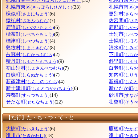
札幌市豊平区
(32)
札幌市西区
(さっぽろしとよひらく)
(
札幌市東区
(33)
札幌市南区
(さっぽろしひがしく)
(
様似町
(6)
更別村
(さまにちょう)
(さら
猿払村
(7)
佐呂間町
(さるふつむら)
(さ
鹿追町
(6)
鹿部町
(しかおいちょう)
(しか
標茶町
(6)
士別市
(しべちゃちょう)
(しべつ
標津町
(4)
士幌町
(しべつちょう)
(しほ
島牧村
(8)
清水町
(しままきむら)
(しみ
占冠村
(2)
下川町
(しむかっぷむら)
(しも
積丹町
(9)
斜里町
(しゃこたんちょう)
(しゃ
初山別村
(7)
白老町
(しょさんべつむら)
(しら
白糠町
(7)
知内町
(しらぬかちょう)
(しり
新篠津村
(4)
新得町
(しんしのつむら)
(しん
新十津川町
(6)
新ひだか町
(しんとつかわちょう)
(
寿都町
(14)
砂川市
(すっつちょう)
(すなが
せたな町
(22)
壮瞥町
(せたなちょう)
(そう
【た行】た・ち・つ・て・と
大樹町
(6)
鷹栖町
(たいきちょう)
(たか
滝川市
(18)
滝上町
(たきかわし)
(たき