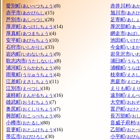
愛別町
(8)
赤井川村
(あいべつちょう)
(あ
赤平市
(15)
旭川市
(あかびらし)
(あさ
芦別市
(28)
足寄町
(あしべつし)
(あし
厚岸町
(14)
厚沢部町
(あっけしちょう)
(あ
厚真町
(4)
網走市
(あつまちょう)
(あばし
安平町
(10)
池田町
(あびらちょう)
(いけ
石狩市
(33)
今金町
(いしかりし)
(いま
岩内町
(9)
岩見沢市
(いわないちょう)
(い
歌志内市
(8)
浦臼町
(うたしないし)
(うら
浦河町
(6)
浦幌町
(うらかわちょう)
(うら
雨竜町
(4)
枝幸町
(うりゅうちょう)
(えさ
江差町
(11)
恵庭市
(えさしちょう)
(えにわ
江別市
(18)
えりも町
(えべつし)
(え
遠軽町
(16)
遠別町
(えんがるちょう)
(えん
雄武町
(7)
大空町
(おうむちょう)
(おお
奥尻町
(7)
置戸町
(おくしりちょう)
(おけ
興部町
(6)
長万部町
(おこっぺちょう)
(お
小樽市
(80)
音威子府村
(おたるし)
(
音更町
(16)
乙部町
(おとふけちょう)
(おと
帯広市
(30)
小平町
(おびひろし)
(おび