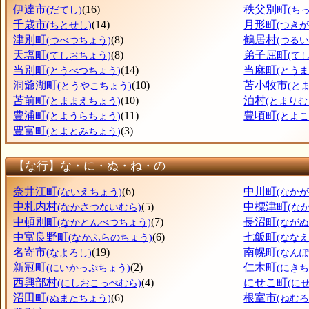
伊達市
(16)
秩父別町
(だてし)
(ち
千歳市
(14)
月形町
(ちとせし)
(つき
津別町
(8)
鶴居村
(つべつちょう)
(つるい
天塩町
(8)
弟子屈町
(てしおちょう)
(て
当別町
(14)
当麻町
(とうべつちょう)
(とう
洞爺湖町
(10)
苫小牧市
(とうやこちょう)
(と
苫前町
(10)
泊村
(とままえちょう)
(とまりむ
豊浦町
(11)
豊頃町
(とようらちょう)
(とよ
豊富町
(3)
(とよとみちょう)
【な行】な・に・ぬ・ね・の
奈井江町
(6)
中川町
(ないえちょう)
(なか
中札内村
(5)
中標津町
(なかさつないむら)
(な
中頓別町
(7)
長沼町
(なかとんべつちょう)
(なが
中富良野町
(6)
七飯町
(なかふらのちょう)
(なな
名寄市
(19)
南幌町
(なよろし)
(なん
新冠町
(2)
仁木町
(にいかっぷちょう)
(にきち
西興部村
(4)
にせこ町
(にしおこっぺむら)
(に
沼田町
(6)
根室市
(ぬまたちょう)
(ねむろ