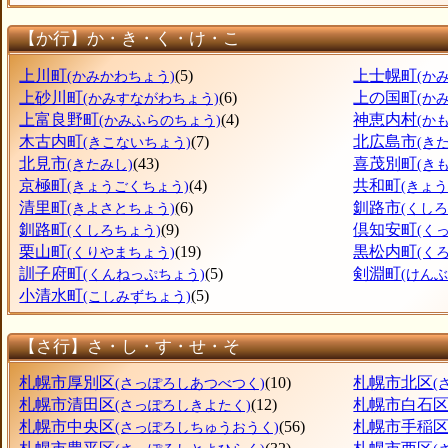
【か行】か・き・く・け・こ
上川町
(5)
上士幌町
(かみかわちょう)
(か
上砂川町
(6)
上の国町
(かみすながわちょう)
(か
上富良野町
(4)
神恵内村
(かみふらのちょう)
(か
木古内町
(7)
北広島市
(きこないちょう)
(き
北見市
(43)
喜茂別町
(きたみし)
(き
京極町
(4)
共和町
(きょうごくちょう)
(きょ
清里町
(6)
釧路市
(きよさとちょう)
(くしろ
釧路町
(9)
倶知安町
(くしろちょう)
(く
栗山町
(19)
黒松内町
(くりやまちょう)
(く
訓子府町
(5)
剣淵町
(くんねっぷちょう)
(けん
小清水町
(5)
(こしみずちょう)
【さ行】さ・し・す・せ・そ
札幌市厚別区
(10)
札幌市北区
(さっぽろしあつべつく)
(
札幌市清田区
(12)
札幌市白石
(さっぽろしきよたく)
札幌市中央区
(56)
札幌市手稲
(さっぽろしちゅうおうく)