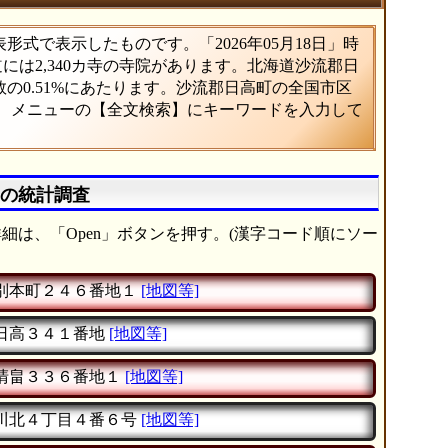
式で表示したものです。「2026年05月18日」時
道には2,340カ寺の寺院があります。北海道沙流郡日
の0.51%にあたります。沙流郡日高町の全国市区
は、メニューの【全文検索】にキーワードを入力して
】の統計調査
細は、「Open」ボタンを押す。(漢字コード順にソー
別本町２４６番地１
[地図等]
日高３４１番地
[地図等]
清畠３３６番地１
[地図等]
川北４丁目４番６号
[地図等]