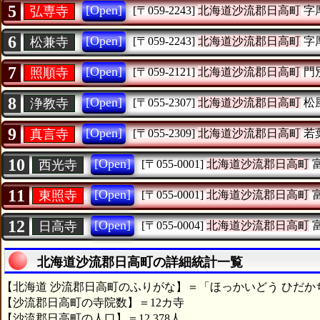
5
[Open]
弘専寺
[〒059-2243]
北海道沙流郡日高町
字
6
[Open]
松兼寺
[〒059-2243]
北海道沙流郡日高町
字
7
[Open]
照順寺
[〒059-2121]
北海道沙流郡日高町
門
8
[Open]
浄教寺
[〒055-2307]
北海道沙流郡日高町
松
9
[Open]
真言寺
[〒055-2309]
北海道沙流郡日高町
若
10
[Open]
西光寺
[〒055-0001]
北海道沙流郡日高町
11
[Open]
東照寺
[〒055-0001]
北海道沙流郡日高町
12
[Open]
日高寺
[〒055-0004]
北海道沙流郡日高町
北海道沙流郡日高町の詳細統計一覧
【北海道 沙流郡日高町のふりがな】＝「ほっかいどう ひだか
【沙流郡日高町の寺院数】＝12カ寺
【沙流郡日高町の人口】＝12,378人