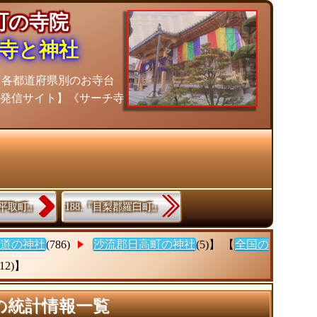
高町の寺院
寺と神社
『各都道府県別のお寺台
位発信サイト】《サーチ寺
郡平取町』
188.『目梨郡羅臼町』
道の神社
(786)
沙流郡日高町の神社
(5)】 【
全国の
(12)】
の統計情報一覧