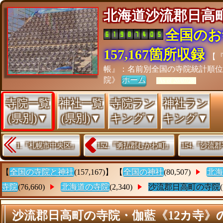
北海道沙流郡日
全国のお
157,167箇所収録
【
帳』：名前別全国の寺院統計順
院》
ホーム
[As of 26/07/28]
寺院一覧
神社一覧
寺院ラン
神社ラン
(県別)▼
(県別)▼
キング▼
キング▼
1.『札幌市中央区』
152.『勇払郡むかわ町』
154.『沙流
【
全国の寺院と神社
(157,167)】 【
全国の神社
(80,507)
北海
寺院
(76,660)
北海道の寺院
(2,340)
沙流郡日高町の寺院
沙流郡日高町の寺院・伽藍《12カ寺》