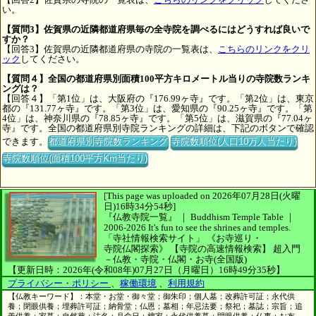
い。
【質問3】佐賀県の近隣都道府県毎の全寺院を調べるにはどうすれば良いで
すか？
【回答3】佐賀県の近隣都道府県の寺院の一覧表は、
こちらのリンクをクリ
ック
してください。
【質問４】全国の都道府県別面積100平方キロメートル当りの寺院数ランキ
ングは？
【回答４】「第1位」は、大阪府の『176.99ヶ寺』です。「第2位」は、東京
都の『131.77ヶ寺』です。「第3位」は、愛知県の『90.25ヶ寺』です。「第
4位」は、神奈川県の『78.85ヶ寺』です。「第5位」は、滋賀県の『77.04ヶ
寺』です。全国の都道府県別寺院ランキングの詳細は、下記のボタンで確認
できます。
都道府県別寺院数ランキング
寺院数順位(人口10万人当たり)
寺院数順位(面積100平方Km当たり)
[This page was uploaded on 2026年07月28日(火曜
日)16時34分54秒]
『仏教寺院一覧』 ｜ Buddhism Temple Table
｜
2006-2026
It's fun to see
the shrines and temples.
「寺社情報検索サイト」
《お寺巡り・
寺院仏閣探索》
【寺院の高速情報検索】
超入門
－仏教・寺院・仏閣・お寺(全国版)
【更新日時：2026年(令和08年)07月27日（月曜日）16時49分35秒】
プライバシー・ポリシー
、
稼働環境
、
利用規約
【仏教キーワード】：本堂・お堂・御々堂；御朱印；個人墓；改葬許可証；永代供
養；閉眼供養；埋葬許可証；納骨堂；仏恩；墓相；年忌法要；祭祀；墓誌；宗旨；追