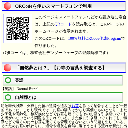
QRCodeを使いスマートフォンで利用
このページをスマートフォンなどから読み込む場合
は、上記の
QRコード
を読み取ると、このページの
ホームページが表示されます。
このQRコードは、
100%無料QRCode作成Program
で
作りました。
（QRコードは、株式会社デンソーウェーブの登録商標です）
「自然葬とは？」【お寺の言葉を調査する】
英語
【英語】 Natural Burial
自然葬とは
明治時代以降、火葬した後の遺骨や遺灰は
お墓
を作って納骨することが一般
的であった。しかし現代では、お墓の購入はかなり高価なものとなり、また
少子化や高齢化、核家族化などでお墓を建ててもそのお墓を引き継いでくれ
る者がいないという問題も生まれている。また仮に引き継いでくれても、転
勤などで遠方のためお墓を建てても管理できないという問題も生じている。
そのためお墓の代わりに、遺骨や遺灰を自然に還そうとする流れが新たに出