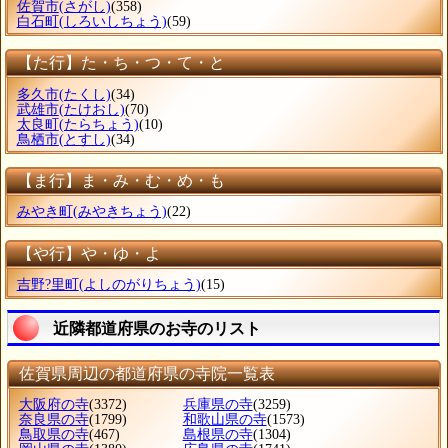
佐賀市
(さがし)
(358)
白石町
(しろいしちょう)
(59)
【た行】た・ち・つ・て・と
多久市
(たくし)
(34)
武雄市
(たけおし)
(70)
太良町
(たらちょう)
(10)
鳥栖市
(とすし)
(34)
【ま行】ま・み・む・め・も
みやき町
(みやきちょう)
(22)
【や行】や・ゆ・よ
吉野?里町
(よしのがりちょう)
(15)
近隣都道府県のお寺のリスト
佐賀県周辺の都道府県の寺院一覧表
大阪府の寺
(3372)
兵庫県の寺
(3259)
奈良県の寺
(1799)
和歌山県の寺
(1573)
鳥取県の寺
(467)
島根県の寺
(1304)