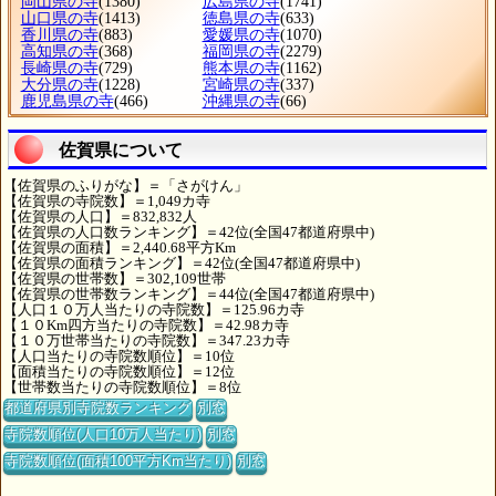
岡山県の寺
(1380)
広島県の寺
(1741)
山口県の寺
(1413)
徳島県の寺
(633)
香川県の寺
(883)
愛媛県の寺
(1070)
高知県の寺
(368)
福岡県の寺
(2279)
長崎県の寺
(729)
熊本県の寺
(1162)
大分県の寺
(1228)
宮崎県の寺
(337)
鹿児島県の寺
(466)
沖縄県の寺
(66)
佐賀県について
【佐賀県のふりがな】＝「さがけん」
【佐賀県の寺院数】＝1,049カ寺
【佐賀県の人口】＝832,832人
【佐賀県の人口数ランキング】＝42位(全国47都道府県中)
【佐賀県の面積】＝2,440.68平方Km
【佐賀県の面積ランキング】＝42位(全国47都道府県中)
【佐賀県の世帯数】＝302,109世帯
【佐賀県の世帯数ランキング】＝44位(全国47都道府県中)
【人口１０万人当たりの寺院数】＝125.96カ寺
【１０Km四方当たりの寺院数】＝42.98カ寺
【１０万世帯当たりの寺院数】＝347.23カ寺
【人口当たりの寺院数順位】＝10位
【面積当たりの寺院数順位】＝12位
【世帯数当たりの寺院数順位】＝8位
都道府県別寺院数ランキング
別窓
寺院数順位(人口10万人当たり)
別窓
寺院数順位(面積100平方Km当たり)
別窓