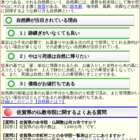
来つつある。それを自然葬という。自然葬には、遺骨を粉末状にして海や空
や山にそのまま撒く
散骨
がある。他に
樹木葬
、海洋葬、風葬、水葬など自然
に回帰するような葬り方も自然葬という。
自然葬が注目されている理由
１）跡継ぎがいなくても良い
最近は少子化の影響で、お墓参りやお墓を次の代まで管理してくれる身内が
いない場合が多くなり、その必要がない自然葬が注目されている。
２）やはり死後は自然に帰りたい
従来の墓では「家」単位に埋葬されるため、お嫁入りした女性から夫の墓に
入りたくない場合や、１人で静かに永眠したいなどの希望が多くなってい
る。また、死後は自然に帰りたい人の希望満たすことができる。
３）価格がお値打ちである
自然葬の相場は従来のお墓の半分から数分の１程度で済み、また管理費がい
らない場合がほとんどであるため価格がお値打ちである。
詳細はこのリンク【自然葬とは？】
佐賀県の仏教寺院に関するよくある質問
【質問1】佐賀県の全寺院・仏閣数は何カ寺ですか？
【回答1】佐賀県のお寺の数は、「1,049カ寺」です。
【質問2】佐賀県の市町村ごとの全寺院一覧表はどこにありますか？
【回答2】佐賀県の寺院の一覧表は、
こちらのリンクをクリック
してくださ