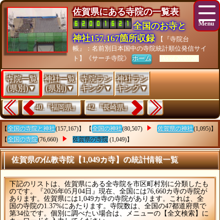
佐賀県にある寺院の一覧表
全国のお寺と
神社157,167箇所収録
【『寺院台
帳』：名前別日本国中の寺院統計順位発信サイ
ト】《サーチ寺院》
ホーム
[As of 26/07/28]
寺院一覧
神社一覧
寺院ラン
神社ラン
(県別)▼
(県別)▼
キング▼
キング▼
40.『福岡県』
42.『長崎県』
【
全国の寺院と神社
(157,167)】 【
全国の神社
(80,507)
佐賀県の神社
(1,095)】
【
全国の寺院
(76,660)
佐賀県の寺院
(1,049)】
佐賀県の仏教寺院【1,049カ寺】の統計情報一覧
下記のリストは、佐賀県にある全寺院を市区町村別に分類したも
のです。『2026年05月04日』現在、全国には76,660カ寺の寺院が
あります。佐賀県には1,049カ寺の寺院があります。これは、全
国の寺院の1.37%にあたります。寺院数は、全国の47都道府県で
第34位です。個別に調べたい場合は、メニューの【全文検索】に