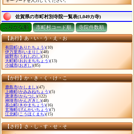
キーワードを入力してください。
佐賀県の市町村別寺院一覧表(1,049カ寺)
ぶりがな順
市町村コード順
寺院件数順
【あ行】あ・い・う・え・お
有田町
(ありたちょう)
(10)
伊万里市
(いまりし)
(48)
嬉野市
(うれしのし)
(31)
大町町
(おおまちちょう)
(13)
小城市
(おぎし)
(85)
【か行】か・き・く・け・こ
鹿島市
(かしまし)
(47)
上峰町
(かみみねちょう)
(5)
唐津市
(からつし)
(122)
神埼市
(かんざきし)
(48)
基山町
(きやまちょう)
(16)
玄海町
(げんかいちょう)
(7)
江北町
(こうほくまち)
(15)
【さ行】さ・し・す・せ・そ