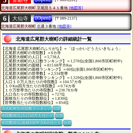
5
北海道広尾郡大樹町
字尾田５４１番地
[地図等]
6
[Open]
大仙寺
[〒089-2137]
北海道広尾郡大樹町
北通３番地
[地図等]
北海道広尾郡大樹町の詳細統計一覧
【北海道 広尾郡大樹町のふりがな】＝「ほっかいどう たいきちょう」
【広尾郡大樹町の寺院数】＝6カ寺
【広尾郡大樹町の人口】＝5,738人
【広尾郡大樹町の人口数ランキング】＝1,576位(全国1,866市区町村中)
【広尾郡大樹町の面積】＝815.68平方Km
【広尾郡大樹町の面積ランキング】＝60位(全国1,866市区町村中)
【広尾郡大樹町の世帯数】＝2,534世帯
【広尾郡大樹町の世帯数ランキング】＝1,529位(全国1,866市区町村中)
【人口１０万人当たりの寺院数】＝104.57カ寺
【１０Km四方当たりの寺院数】＝0.74カ寺
【１０万世帯当たりの寺院数】＝236.78カ寺
【人口当たりの寺院数順位】＝727位
【面積当たりの寺院数順位】＝1,830位
【世帯数当たりの寺院数順位】＝854位
市区町村別寺院数ランキング
別窓
寺院数順位(人口10万人当たり)
別窓
寺院数順位(面積100平方Km当たり)
別窓