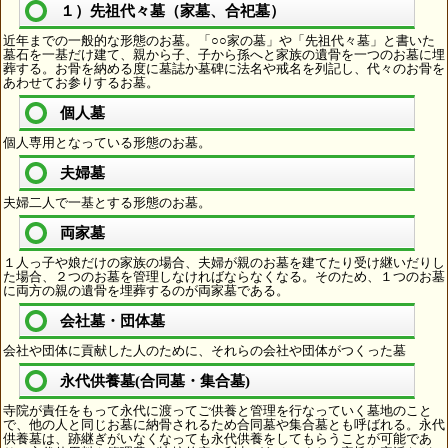
１）先祖代々墓（家墓、合祀墓）
近年までの一般的な形態のお墓。「○○家の墓」や「先祖代々墓」と書いた
墓石を一基だけ建て、親から子、子から孫へと家族の遺骨を一つのお墓に埋
葬する。お骨を納める度に墓誌か墓碑に法名や戒名を列記し、代々のお骨を
あわせてお参りするお墓。
個人墓
個人専用となっている形態のお墓。
夫婦墓
夫婦二人で一基とする形態のお墓。
両家墓
１人っ子や娘だけの家族の場合、夫婦が親のお墓を建てたり受け継いだりし
た場合、２つのお墓を管理しなければならなくなる。そのため、１つのお墓
に両方の親の遺骨を埋葬するのが両家墓である。
会社墓・団体墓
会社や団体に貢献した人のために、それらの会社や団体がつくった墓
永代供養墓(合同墓・集合墓)
寺院が責任をもって永代に渡ってご供養と管理を行なっていく墓地のこと
で、他の人と同じお墓に納骨されるため合同墓や集合墓とも呼ばれる。永代
供養墓は、跡継ぎがいなくなっても永代供養をしてもらうことが可能であ