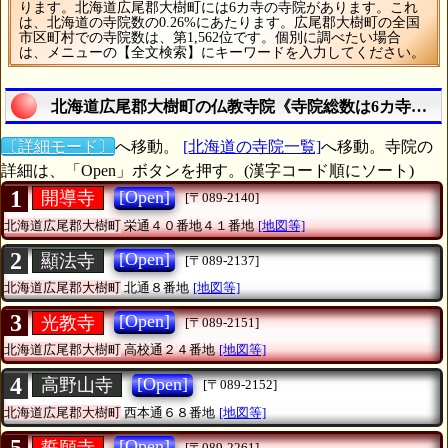
ります。北海道広尾郡大樹町には6カ寺の寺院があります。これ
は、北海道の寺院数の0.26%にあたります。広尾郡大樹町の全国
市区町村での寺院数は、第1,562位です。個別に調べたい場合
は、メニューの【全文検索】にキーワードを入力してください。
北海道広尾郡大樹町の仏教寺院《寺院総数は6カ寺》を
〔詳細モード〕
へ移動。
[北海道の寺院一覧]
へ移動。寺院の
詳細は、「Open」ボタンを押す。(漢字コード順にソート)
1
[Open]
開導寺
[〒089-2140]
北海道広尾郡大樹町
栄通４０番地４１番地
[地図等]
2
[Open]
顯法寺
[〒089-2137]
北海道広尾郡大樹町
北通８番地
[地図等]
3
[Open]
光教寺
[〒089-2151]
北海道広尾郡大樹町
高校通２４番地
[地図等]
4
[Open]
高野山寺
[〒089-2152]
北海道広尾郡大樹町
西本通６８番地
[地図等]
[Open]
誓願寺
[〒089-2261]