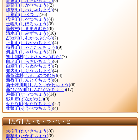
鹿追町
(しかおいちょう)
(6)
鹿部町
(しかべちょう)
(2)
標茶町
(しべちゃちょう)
(6)
士別市
(しべつし)
(26)
標津町
(しべつちょう)
(4)
士幌町
(しほろちょう)
(8)
島牧村
(しままきむら)
(8)
清水町
(しみずちょう)
(10)
占冠村
(しむかっぷむら)
(2)
下川町
(しもかわちょう)
(4)
積丹町
(しゃこたんちょう)
(9)
斜里町
(しゃりちょう)
(11)
初山別村
(しょさんべつむら)
(7)
白老町
(しらおいちょう)
(6)
白糠町
(しらぬかちょう)
(7)
知内町
(しりうちちょう)
(4)
新篠津村
(しんしのつむら)
(4)
新得町
(しんとくちょう)
(6)
新十津川町
(しんとつかわちょう)
(6)
新ひだか町
(しんひだかちょう)
(17)
寿都町
(すっつちょう)
(14)
砂川市
(すながわし)
(9)
せたな町
(せたなちょう)
(22)
壮瞥町
(そうべつちょう)
(4)
【た行】た・ち・つ・て・と
大樹町
(たいきちょう)
(6)
鷹栖町
(たかすちょう)
(8)