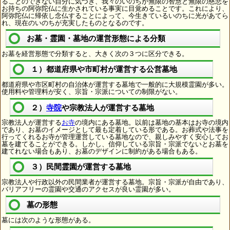
ることのできない自分に気づき、我々のいのちが無限の智慧と無限の慈悲を
お持ちの阿弥陀仏に生かされている事実に目覚めることです。これにより、
阿弥陀仏に帰依し念仏することによって、今生きているいのちに光があてら
れ、現在のいのちが充実したものとなるのです。
お墓・霊園・墓地の運営形態による分類
お墓を経営形態で分類すると、大きく次の３つに区分できる。
１）都道府県や市町村が運営する公営墓地
都道府県や市区町村の自治体が運営する墓地で一般的に大規模霊園が多い。
使用料や管理料が安く、宗旨・宗派についての制限がない。
２）
寺院
や宗教法人が運営する墓地
宗教法人が運営する
お寺
の境内にある墓地。以前は墓地の基本はお寺の境内
であり、お墓のイメージとして最も定着している形である。お葬式や法事を
行ってくれるお寺が管理運営している墓地なので、親しみやすく安心してお
墓を建てることができる。しかし、信仰している宗旨・宗派でないとお墓を
建てれない場合もあり、お墓のデザインに制約がある場合もある。
３）民間霊園が運営する墓地
宗教法人や行政以外の民間業者が運営する墓地。宗旨・宗派が自由であり、
バリアフリーの霊園や交通のアクセスが良い霊園が多い。
墓の形態
墓には次のような形態がある。