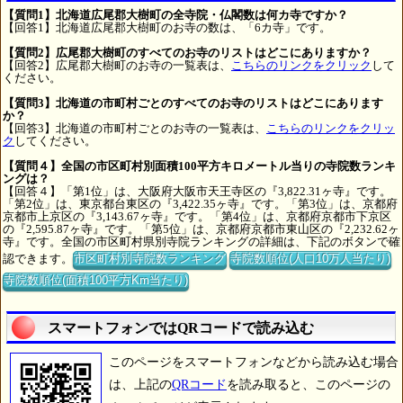
【質問1】北海道広尾郡大樹町の全寺院・仏閣数は何カ寺ですか？
【回答1】北海道広尾郡大樹町のお寺の数は、「6カ寺」です。
【質問2】広尾郡大樹町のすべてのお寺のリストはどこにありますか？
【回答2】広尾郡大樹町のお寺の一覧表は、
こちらのリンクをクリック
して
ください。
【質問3】北海道の市町村ごとのすべてのお寺のリストはどこにあります
か？
【回答3】北海道の市町村ごとのお寺の一覧表は、
こちらのリンクをクリッ
ク
してください。
【質問４】全国の市区町村別面積100平方キロメートル当りの寺院数ランキ
ングは？
【回答４】「第1位」は、大阪府大阪市天王寺区の『3,822.31ヶ寺』です。
「第2位」は、東京都台東区の『3,422.35ヶ寺』です。「第3位」は、京都府
京都市上京区の『3,143.67ヶ寺』です。「第4位」は、京都府京都市下京区
の『2,595.87ヶ寺』です。「第5位」は、京都府京都市東山区の『2,232.62ヶ
寺』です。全国の市区町村県別寺院ランキングの詳細は、下記のボタンで確
認できます。
市区町村別寺院数ランキング
寺院数順位(人口10万人当たり)
寺院数順位(面積100平方Km当たり)
スマートフォンではQRコードで読み込む
このページをスマートフォンなどから読み込む場合
は、上記の
QRコード
を読み取ると、このページの