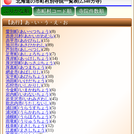
北海道の市町村別寺院一覧表(2,340カ寺)
ぶりがな順
市町村コード順
寺院件数順
【あ行】あ・い・う・え・お
愛別町
(あいべつちょう)
(8)
赤井川村
(あかいがわむら)
(3)
赤平市
(あかびらし)
(15)
旭川市
(あさひかわし)
(89)
芦別市
(あしべつし)
(28)
足寄町
(あしょろちょう)
(7)
厚岸町
(あっけしちょう)
(14)
厚沢部町
(あっさぶちょう)
(6)
厚真町
(あつまちょう)
(4)
網走市
(あばしりし)
(15)
安平町
(あびらちょう)
(10)
池田町
(いけだちょう)
(10)
石狩市
(いしかりし)
(33)
今金町
(いまかねちょう)
(6)
岩内町
(いわないちょう)
(9)
岩見沢市
(いわみざわし)
(45)
歌志内市
(うたしないし)
(8)
浦臼町
(うらうすちょう)
(5)
浦河町
(うらかわちょう)
(6)
浦幌町
(うらほろちょう)
(7)
雨竜町
(うりゅうちょう)
(4)
枝幸町
(えさしちょう)
(12)
江差町
(えさしちょう)
(11)