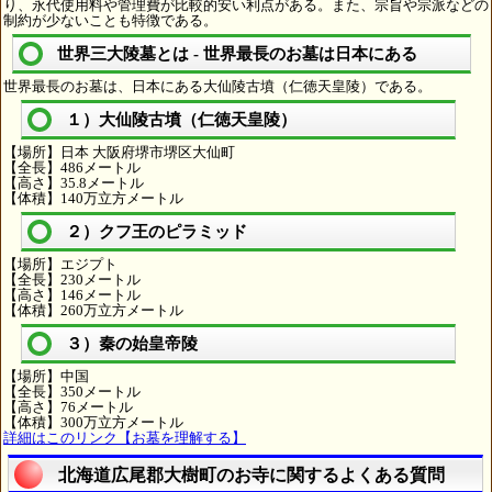
り、永代使用料や管理費が比較的安い利点がある。また、宗旨や宗派などの
制約が少ないことも特徴である。
世界三大陵墓とは - 世界最長のお墓は日本にある
世界最長のお墓は、日本にある大仙陵古墳（仁徳天皇陵）である。
１）大仙陵古墳（仁徳天皇陵）
【場所】日本 大阪府堺市堺区大仙町
【全長】486メートル
【高さ】35.8メートル
【体積】140万立方メートル
２）クフ王のピラミッド
【場所】エジプト
【全長】230メートル
【高さ】146メートル
【体積】260万立方メートル
３）秦の始皇帝陵
【場所】中国
【全長】350メートル
【高さ】76メートル
【体積】300万立方メートル
詳細はこのリンク【お墓を理解する】
北海道広尾郡大樹町のお寺に関するよくある質問