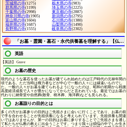
茨城県の寺
(1275)
栃木県の寺
(983)
群馬県の寺
(1199)
埼玉県の寺
(2225)
千葉県の寺
(2998)
東京都の寺
(2887)
神奈川県の寺
(1905)
新潟県の寺
(2795)
富山県の寺
(1604)
石川県の寺
(1380)
福井県の寺
(1687)
山梨県の寺
(1490)
長野県の寺
(1555)
岐阜県の寺
(2302)
「お墓・霊園・墓石・永代供養墓を理解する」【仏教
英語
【英語】 Grave
お墓の歴史
現代のような墓石を使ったお墓が建てられ始めたのは江戸時代の元禄年間の
頃である。ただ当時は権力者などが中心で一般の人々には縁遠いものでし
た。一般の人々がお墓を建てられるようになったのは、昭和の初期から戦後
高度経済成長で人々が豊かになってからだと言われている。最近ではお墓の
代わりに納骨堂や自然葬(散骨、樹木葬、海洋葬)なども見られる。
お墓詣りの目的とは
多くの方がお墓参りの目的はご先祖さまに会いに行くことであり、お墓の前
で手を合わせることが先祖供養になると考えられています。先祖供養も間違
いではありませんが、第一の目的はお墓に参りすることでご先祖さまを通し
て私たちが仏教の教えに出会うことです。つまり我々は煩悩の中でしか生き