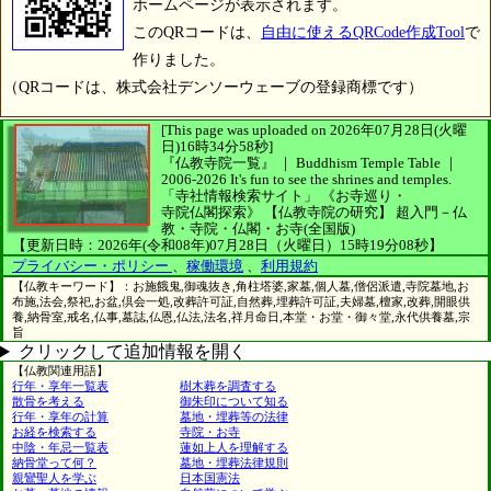
ホームページが表示されます。
このQRコードは、
自由に使えるQRCode作成Tool
で
作りました。
（QRコードは、株式会社デンソーウェーブの登録商標です）
[This page was uploaded on 2026年07月28日(火曜
日)16時34分58秒]
『仏教寺院一覧』 ｜ Buddhism Temple Table
｜
2006-2026
It's fun to see
the shrines and temples.
「寺社情報検索サイト」
《お寺巡り・
寺院仏閣探索》
【仏教寺院の研究】
超入門－仏
教・寺院・仏閣・お寺(全国版)
【更新日時：2026年(令和08年)07月28日（火曜日）15時19分08秒】
プライバシー・ポリシー
、
稼働環境
、
利用規約
【仏教キーワード】：お施餓鬼,御魂抜き,角柱塔婆,家墓,個人墓,僧侶派遣,寺院墓地,お
布施,法会,祭祀,お盆,倶会一処,改葬許可証,自然葬,埋葬許可証,夫婦墓,檀家,改葬,開眼供
養,納骨室,戒名,仏事,墓誌,仏恩,仏法,法名,祥月命日,本堂・お堂・御々堂,永代供養墓,宗
旨
クリックして追加情報を開く
【仏教関連用語】
行年・享年一覧表
樹木葬を調査する
散骨を考える
御朱印について知る
行年・享年の計算
墓地・埋葬等の法律
お経を検索する
寺院・お寺
中陰・年忌一覧表
蓮如上人を理解する
納骨堂って何？
墓地・埋葬法律規則
親鸞聖人を学ぶ
日本国憲法