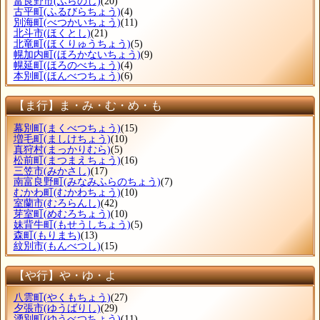
富良野市
(ふらのし)
(20)
古平町
(ふるびらちょう)
(4)
別海町
(べつかいちょう)
(11)
北斗市
(ほくとし)
(21)
北竜町
(ほくりゅうちょう)
(5)
幌加内町
(ほろかないちょう)
(9)
幌延町
(ほろのべちょう)
(4)
本別町
(ほんべつちょう)
(6)
【ま行】ま・み・む・め・も
幕別町
(まくべつちょう)
(15)
増毛町
(ましけちょう)
(10)
真狩村
(まっかりむら)
(5)
松前町
(まつまえちょう)
(16)
三笠市
(みかさし)
(17)
南富良野町
(みなみふらのちょう)
(7)
むかわ町
(むかわちょう)
(10)
室蘭市
(むろらんし)
(42)
芽室町
(めむろちょう)
(10)
妹背牛町
(もせうしちょう)
(5)
森町
(もりまち)
(13)
紋別市
(もんべつし)
(15)
【や行】や・ゆ・よ
八雲町
(やくもちょう)
(27)
夕張市
(ゆうばりし)
(29)
湧別町
(ゆうべつちょう)
(11)