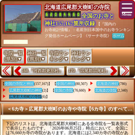
北海道広尾郡大樹町の寺院
全国のお寺と
神社157,167箇所収録
【『国内の
お寺統計情報』：名前別日本国中のお寺ランキン
グ発信ホームページ】《サーチ寺院》
ホーム
[As of 26/07/28]
寺院一覧
神社一覧
寺院ラン
神社ラン
(県別)▼
(県別)▼
キング▼
キング▼
168.『河西郡更別村』
170.『広尾郡広尾町』
【
全国の寺院と神社
(157,167)】 【
全国の神社
(80,507)
北海道の神社
(786)
広尾郡大樹町の神社
(2)】 【
全国の寺院
(76,660)
北海道の寺院
(2,340)
広尾郡大樹町の寺院
(6)】
＜6カ寺＞広尾郡大樹町のお寺や寺院【6カ寺】のすべてを
下記のリストは、北海道広尾郡大樹町にある全寺院を一覧表形式
で表示したものです。「2026年06月25日」時点において、全国に
は76,660カ寺の寺院があります。北海道には2,340カ寺の寺院があ