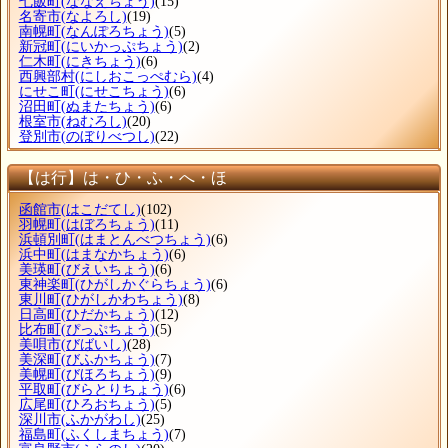
七飯町
(ななえちょう)
(15)
名寄市
(なよろし)
(19)
南幌町
(なんぽろちょう)
(5)
新冠町
(にいかっぷちょう)
(2)
仁木町
(にきちょう)
(6)
西興部村
(にしおこっぺむら)
(4)
にせこ町
(にせこちょう)
(6)
沼田町
(ぬまたちょう)
(6)
根室市
(ねむろし)
(20)
登別市
(のぼりべつし)
(22)
【は行】は・ひ・ふ・へ・ほ
函館市
(はこだてし)
(102)
羽幌町
(はぼろちょう)
(11)
浜頓別町
(はまとんべつちょう)
(6)
浜中町
(はまなかちょう)
(6)
美瑛町
(びえいちょう)
(6)
東神楽町
(ひがしかぐらちょう)
(6)
東川町
(ひがしかわちょう)
(8)
日高町
(ひだかちょう)
(12)
比布町
(ぴっぷちょう)
(5)
美唄市
(びばいし)
(28)
美深町
(びふかちょう)
(7)
美幌町
(びほろちょう)
(9)
平取町
(びらとりちょう)
(6)
広尾町
(ひろおちょう)
(5)
深川市
(ふかがわし)
(25)
福島町
(ふくしまちょう)
(7)