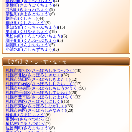
喜茂別町
(きもべつちょう)
(4)
京極町
(きょうごくちょう)
(4)
共和町
(きょうわちょう)
(9)
清里町
(きよさとちょう)
(6)
釧路市
(くしろし)
(44)
釧路町
(くしろちょう)
(9)
倶知安町
(くっちゃんちょう)
(13)
栗山町
(くりやまちょう)
(19)
黒松内町
(くろまつないちょう)
(6)
訓子府町
(くんねっぷちょう)
(5)
剣淵町
(けんぶちちょう)
(5)
小清水町
(こしみずちょう)
(5)
【さ行】さ・し・す・せ・そ
札幌市厚別区
(さっぽろしあつべつく)
(10)
札幌市北区
(さっぽろしきたく)
(32)
札幌市清田区
(さっぽろしきよたく)
(12)
札幌市白石区
(さっぽろししろいしく)
(17)
札幌市中央区
(さっぽろしちゅうおうく)
(56)
札幌市手稲区
(さっぽろしていねく)
(20)
札幌市豊平区
(さっぽろしとよひらく)
(32)
札幌市西区
(さっぽろしにしく)
(16)
札幌市東区
(さっぽろしひがしく)
(33)
札幌市南区
(さっぽろしみなみく)
(28)
様似町
(さまにちょう)
(6)
更別村
(さらべつむら)
(2)
猿払村
(さるふつむら)
(7)
佐呂間町
(さろまちょう)
(8)