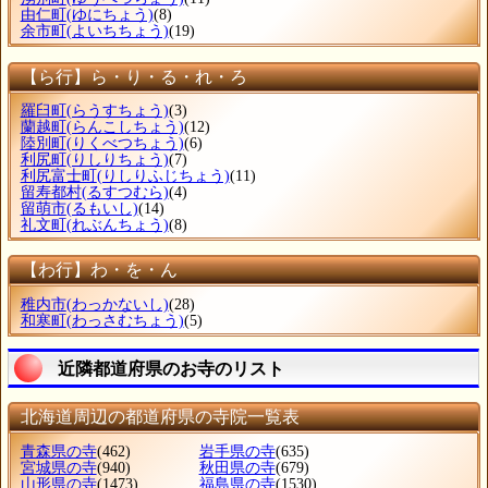
由仁町
(ゆにちょう)
(8)
余市町
(よいちちょう)
(19)
【ら行】ら・り・る・れ・ろ
羅臼町
(らうすちょう)
(3)
蘭越町
(らんこしちょう)
(12)
陸別町
(りくべつちょう)
(6)
利尻町
(りしりちょう)
(7)
利尻富士町
(りしりふじちょう)
(11)
留寿都村
(るすつむら)
(4)
留萌市
(るもいし)
(14)
礼文町
(れぶんちょう)
(8)
【わ行】わ・を・ん
稚内市
(わっかないし)
(28)
和寒町
(わっさむちょう)
(5)
近隣都道府県のお寺のリスト
北海道周辺の都道府県の寺院一覧表
青森県の寺
(462)
岩手県の寺
(635)
宮城県の寺
(940)
秋田県の寺
(679)
山形県の寺
(1473)
福島県の寺
(1530)