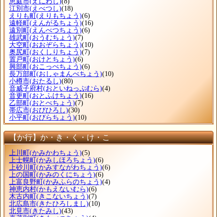
恵庭市
(えにわし)
(8)
江別市
(えべつし)
(18)
えりも町
(えりもちょう)
(6)
遠軽町
(えんがるちょう)
(16)
遠別町
(えんべつちょう)
(6)
雄武町
(おうむちょう)
(7)
大空町
(おおぞらちょう)
(10)
奥尻町
(おくしりちょう)
(7)
置戸町
(おけとちょう)
(6)
興部町
(おこっぺちょう)
(6)
長万部町
(おしゃまんべちょう)
(10)
小樽市
(おたるし)
(80)
音威子府村
(おといねっぷむら)
(4)
音更町
(おとふけちょう)
(16)
乙部町
(おとべちょう)
(7)
帯広市
(おびひろし)
(30)
小平町
(おびらちょう)
(10)
【か行】か・き・く・け・こ
上川町
(かみかわちょう)
(5)
上士幌町
(かみしほろちょう)
(6)
上砂川町
(かみすながわちょう)
(6)
上の国町
(かみのくにちょう)
(6)
上富良野町
(かみふらのちょう)
(4)
神恵内村
(かもえないむら)
(6)
木古内町
(きこないちょう)
(7)
北広島市
(きたひろしまし)
(10)
北見市
(きたみし)
(43)