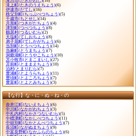
滝川市
(たきかわし)
(18)
滝上町
(たきのうえちょう)
(6)
伊達市
(だてし)
(16)
秩父別町
(ちっぷべつちょう)
(5)
千歳市
(ちとせし)
(14)
月形町
(つきがたちょう)
(4)
津別町
(つべつちょう)
(8)
鶴居村
(つるいむら)
(2)
天塩町
(てしおちょう)
(8)
弟子屈町
(てしかがちょう)
(6)
当別町
(とうべつちょう)
(14)
当麻町
(とうまちょう)
(7)
洞爺湖町
(とうやこちょう)
(10)
苫小牧市
(とまこまいし)
(27)
苫前町
(とままえちょう)
(10)
泊村
(とまりむら)
(7)
豊浦町
(とようらちょう)
(11)
豊頃町
(とよころちょう)
(7)
豊富町
(とよとみちょう)
(3)
【な行】な・に・ぬ・ね・の
奈井江町
(ないえちょう)
(6)
中川町
(なかがわちょう)
(3)
中札内村
(なかさつないむら)
(5)
中標津町
(なかしべつちょう)
(11)
中頓別町
(なかとんべつちょう)
(7)
長沼町
(ながぬまちょう)
(9)
中富良野町
(なかふらのちょう)
(6)