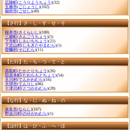
広陵町
(こうりようちょう)
(32)
五條市
(ごじょうし)
(102)
御所市
(ごせし)
(49)
【さ行】さ・し・す・せ・そ
桜井市
(さくらいし)
(100)
三郷町
(さんごうちょう)
(5)
下市町
(しもいちちょう)
(21)
下北山村
(しもきたやまむら)
(1)
曽爾村
(そにむら)
(11)
【た行】た・ち・つ・て・と
高取町
(たかとりちょう)
(26)
田原本町
(たわらもとちょう)
(54)
天川村
(てんかわむら)
(16)
天理市
(てんりし)
(86)
十津川村
(とつかわむら)
(28)
【な行】な・に・ぬ・ね・の
奈良市
(ならし)
(167)
野迫川村
(のせがわむら)
(1)
【は行】は・ひ・ふ・へ・ほ