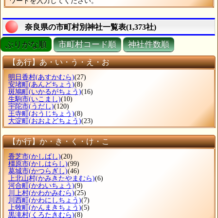
ワードを入力してください。
奈良県の市町村別神社一覧表(1,373社)
ぶりがな順
市町村コード順
神社件数順
【あ行】あ・い・う・え・お
明日香村
(あすかむら)
(27)
安堵町
(あんどちょう)
(8)
斑鳩町
(いかるがちょう)
(16)
生駒市
(いこまし)
(10)
宇陀市
(うだし)
(120)
王寺町
(おうじちょう)
(8)
大淀町
(おおよどちょう)
(23)
【か行】か・き・く・け・こ
香芝市
(かしばし)
(20)
橿原市
(かしはらし)
(99)
葛城市
(かつらぎし)
(46)
上北山村
(かみきたやまむら)
(6)
河合町
(かわいちょう)
(9)
川上村
(かわかみむら)
(25)
川西町
(かわにしちょう)
(7)
上牧町
(かんまきちょう)
(5)
黒滝村
(くろたきむら)
(8)