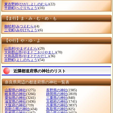
東吉野村
(ひがしよしのむら)
(22)
平群町
(へぐりちょう)
(16)
【ま行】ま・み・む・め・も
御杖村
(みつえむら)
(4)
三宅町
(みやけちょう)
(6)
【や行】や・ゆ・よ
山添村
(やまぞえむら)
(29)
大和郡山市
(やまとこおりやまし)
(70)
大和高田市
(やまとたかだし)
(36)
吉野町
(よしのちょう)
(54)
近隣都道府県の神社のリスト
奈良県周辺の都道府県の神社一覧表
山梨県の神社
(1275)
長野県の神社
(2385)
岐阜県の神社
(3266)
静岡県の神社
(2819)
愛知県の神社
(3241)
三重県の神社
(840)
滋賀県の神社
(1436)
京都府の神社
(1741)
大阪府の神社
(719)
兵庫県の神社
(3837)
和歌山県の神社
(434)
鳥取県の神社
(825)
島根県の神社
(1167)
岡山県の神社
(1652)