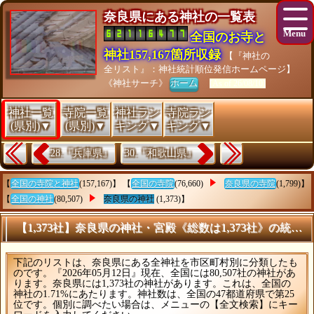
奈良県にある神社の一覧表
全国のお寺と
神社157,167箇所収録
【『神社の
全リスト』：神社統計順位発信ホームページ】
《神社サーチ》
ホーム
[As of 26/08/10]
神社一覧
寺院一覧
神社ラン
寺院ラン
(県別)▼
(県別)▼
キング▼
キング▼
28.『兵庫県』
30.『和歌山県』
【
全国の寺院と神社
(157,167)】 【
全国の寺院
(76,660)
奈良県の寺院
(1,799)】
【
全国の神社
(80,507)
奈良県の神社
(1,373)】
【1,373社】奈良県の神社・宮殿《総数は1,373社》の統計
下記のリストは、奈良県にある全神社を市区町村別に分類したも
のです。『2026年05月12日』現在、全国には80,507社の神社があ
ります。奈良県には1,373社の神社があります。これは、全国の
神社の1.71%にあたります。神社数は、全国の47都道府県で第25
位です。個別に調べたい場合は、メニューの【全文検索】にキー