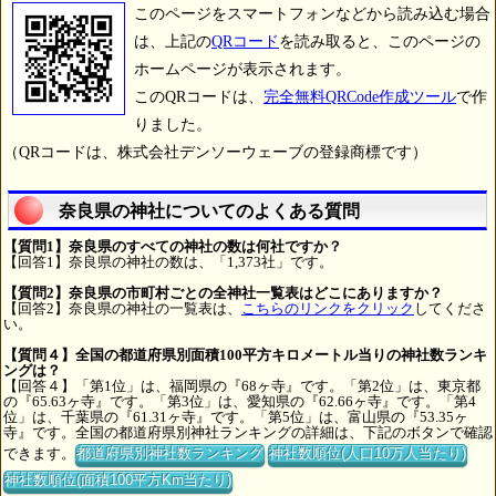
このページをスマートフォンなどから読み込む場合
は、上記の
QRコード
を読み取ると、このページの
ホームページが表示されます。
このQRコードは、
完全無料QRCode作成ツール
で作
りました。
（QRコードは、株式会社デンソーウェーブの登録商標です）
奈良県の神社についてのよくある質問
【質問1】奈良県のすべての神社の数は何社ですか？
【回答1】奈良県の神社の数は、「1,373社」です。
【質問2】奈良県の市町村ごとの全神社一覧表はどこにありますか？
【回答2】奈良県の神社の一覧表は、
こちらのリンクをクリック
してくださ
い。
【質問４】全国の都道府県別面積100平方キロメートル当りの神社数ランキ
ングは？
【回答４】「第1位」は、福岡県の『68ヶ寺』です。「第2位」は、東京都
の『65.63ヶ寺』です。「第3位」は、愛知県の『62.66ヶ寺』です。「第4
位」は、千葉県の『61.31ヶ寺』です。「第5位」は、富山県の『53.35ヶ
寺』です。全国の都道府県別神社ランキングの詳細は、下記のボタンで確認
できます。
都道府県別神社数ランキング
神社数順位(人口10万人当たり)
神社数順位(面積100平方Km当たり)