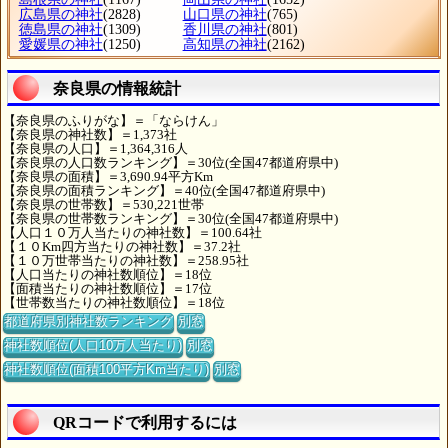
広島県の神社
(2828)
山口県の神社
(765)
徳島県の神社
(1309)
香川県の神社
(801)
愛媛県の神社
(1250)
高知県の神社
(2162)
奈良県の情報統計
【奈良県のふりがな】＝「ならけん」
【奈良県の神社数】＝1,373社
【奈良県の人口】＝1,364,316人
【奈良県の人口数ランキング】＝30位(全国47都道府県中)
【奈良県の面積】＝3,690.94平方Km
【奈良県の面積ランキング】＝40位(全国47都道府県中)
【奈良県の世帯数】＝530,221世帯
【奈良県の世帯数ランキング】＝30位(全国47都道府県中)
【人口１０万人当たりの神社数】＝100.64社
【１０Km四方当たりの神社数】＝37.2社
【１０万世帯当たりの神社数】＝258.95社
【人口当たりの神社数順位】＝18位
【面積当たりの神社数順位】＝17位
【世帯数当たりの神社数順位】＝18位
都道府県別神社数ランキング
別窓
神社数順位(人口10万人当たり)
別窓
神社数順位(面積100平方Km当たり)
別窓
QRコードで利用するには