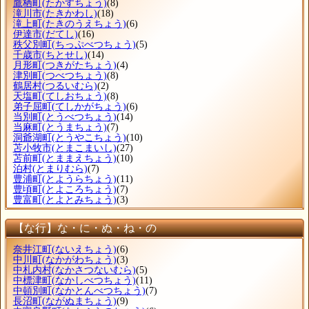
鷹栖町
(たかすちょう)
(8)
滝川市
(たきかわし)
(18)
滝上町
(たきのうえちょう)
(6)
伊達市
(だてし)
(16)
秩父別町
(ちっぷべつちょう)
(5)
千歳市
(ちとせし)
(14)
月形町
(つきがたちょう)
(4)
津別町
(つべつちょう)
(8)
鶴居村
(つるいむら)
(2)
天塩町
(てしおちょう)
(8)
弟子屈町
(てしかがちょう)
(6)
当別町
(とうべつちょう)
(14)
当麻町
(とうまちょう)
(7)
洞爺湖町
(とうやこちょう)
(10)
苫小牧市
(とまこまいし)
(27)
苫前町
(とままえちょう)
(10)
泊村
(とまりむら)
(7)
豊浦町
(とようらちょう)
(11)
豊頃町
(とよころちょう)
(7)
豊富町
(とよとみちょう)
(3)
【な行】な・に・ぬ・ね・の
奈井江町
(ないえちょう)
(6)
中川町
(なかがわちょう)
(3)
中札内村
(なかさつないむら)
(5)
中標津町
(なかしべつちょう)
(11)
中頓別町
(なかとんべつちょう)
(7)
長沼町
(ながぬまちょう)
(9)