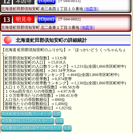
12
[Open]
本因寺
[〒044-0033]
北海道虻田郡倶知安町
南三条西１丁目１０番地
[地図等]
13
[Open]
明見寺
[〒044-0002]
北海道虻田郡倶知安町
北二条東１丁目３番地
[地図等]
北海道虻田郡倶知安町の詳細統計
【北海道 虻田郡倶知安町のふりがな】＝「ほっかいどう くっちゃんちょ
う」
【虻田郡倶知安町の寺院数】＝13カ寺
【虻田郡倶知安町の人口】＝15,018人
【虻田郡倶知安町の人口数ランキング】＝1,231位(全国1,866市区町村中)
【虻田郡倶知安町の面積】＝261.34平方Km
【虻田郡倶知安町の面積ランキング】＝464位(全国1,866市区町村中)
【虻田郡倶知安町の世帯数】＝6,974世帯
【虻田郡倶知安町の世帯数ランキング】＝1,136位(全国1,866市区町村中)
【人口１０万人当たりの寺院数】＝86.56カ寺
【１０Km四方当たりの寺院数】＝4.97カ寺
【１０万世帯当たりの寺院数】＝186.41カ寺
【人口当たりの寺院数順位】＝890位
【面積当たりの寺院数順位】＝1,496位
【世帯数当たりの寺院数順位】＝1,025位
市区町村別寺院数ランキング
別窓
寺院数順位(人口10万人当たり)
別窓
寺院数順位(面積100平方Km当たり)
別窓