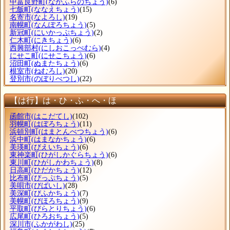
中富良野町
(なかふらのちょう)
(6)
七飯町
(ななえちょう)
(15)
名寄市
(なよろし)
(19)
南幌町
(なんぽろちょう)
(5)
新冠町
(にいかっぷちょう)
(2)
仁木町
(にきちょう)
(6)
西興部村
(にしおこっぺむら)
(4)
にせこ町
(にせこちょう)
(6)
沼田町
(ぬまたちょう)
(6)
根室市
(ねむろし)
(20)
登別市
(のぼりべつし)
(22)
【は行】は・ひ・ふ・へ・ほ
函館市
(はこだてし)
(102)
羽幌町
(はぼろちょう)
(11)
浜頓別町
(はまとんべつちょう)
(6)
浜中町
(はまなかちょう)
(6)
美瑛町
(びえいちょう)
(6)
東神楽町
(ひがしかぐらちょう)
(6)
東川町
(ひがしかわちょう)
(8)
日高町
(ひだかちょう)
(12)
比布町
(ぴっぷちょう)
(5)
美唄市
(びばいし)
(28)
美深町
(びふかちょう)
(7)
美幌町
(びほろちょう)
(9)
平取町
(びらとりちょう)
(6)
広尾町
(ひろおちょう)
(5)
深川市
(ふかがわし)
(25)