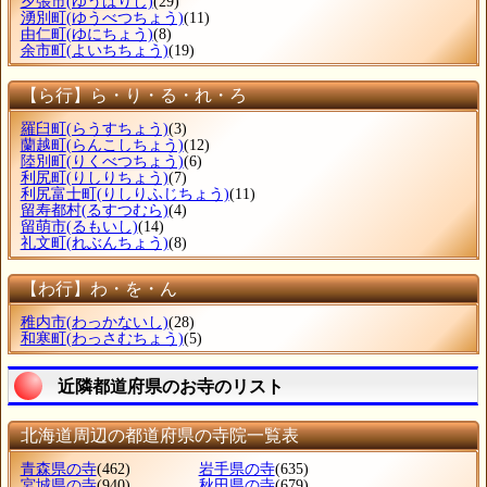
夕張市
(ゆうばりし)
(29)
湧別町
(ゆうべつちょう)
(11)
由仁町
(ゆにちょう)
(8)
余市町
(よいちちょう)
(19)
【ら行】ら・り・る・れ・ろ
羅臼町
(らうすちょう)
(3)
蘭越町
(らんこしちょう)
(12)
陸別町
(りくべつちょう)
(6)
利尻町
(りしりちょう)
(7)
利尻富士町
(りしりふじちょう)
(11)
留寿都村
(るすつむら)
(4)
留萌市
(るもいし)
(14)
礼文町
(れぶんちょう)
(8)
【わ行】わ・を・ん
稚内市
(わっかないし)
(28)
和寒町
(わっさむちょう)
(5)
近隣都道府県のお寺のリスト
北海道周辺の都道府県の寺院一覧表
青森県の寺
(462)
岩手県の寺
(635)
宮城県の寺
(940)
秋田県の寺
(679)