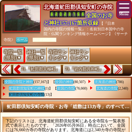
北海道虻田郡倶知安町の寺院
全国のお寺
と神社157,167箇所収録
【『日本
国内の寺院の情報一覧』：名前別日本国中の寺
院・仏閣ランキング情報ホームページ】《サーチ
寺院》
ホーム
[As of 26/07/28]
寺院一覧
神社一覧
寺院ラン
神社ラン
(県別)▼
(県別)▼
キング▼
キング▼
71.『虻田郡京極町』
73.『岩内郡共和町』
【
全国の寺院と神社
(157,167)】 【
全国の神社
(80,507)
北海道の神社
(786)
虻田郡倶知安町の神社
(1)】 【
全国の寺院
(76,660)
北海道の寺院
(2,340)
虻田郡倶知安町の寺院
(13)】
虻田郡倶知安町の寺院・お寺「総数は13カ寺」のすべてを
下記のリストは、北海道虻田郡倶知安町にある全寺院を一覧表形
式で表示したものです。「2026年05月06日」時点において、全国
には76,660カ寺の寺院があります。北海道には2,340カ寺の寺院が