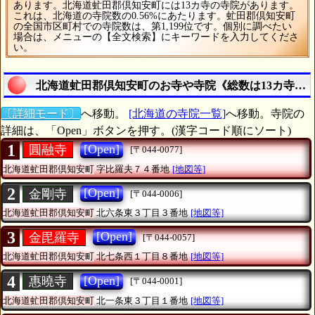
あります。北海道虻田郡倶知安町には13カ寺の寺院があります。
これは、北海道の寺院数の0.56%にあたります。虻田郡倶知安町
の全国市区町村での寺院数は、第1,199位です。個別に調べたい
場合は、メニューの【全文検索】にキーワードを入力してくださ
い。
北海道虻田郡倶知安町のお寺や寺院《総数は13カ寺》
〔詳細モード〕
へ移動。
[北海道の寺院一覧]
へ移動。寺院の
詳細は、「Open」ボタンを押す。(漢字コード順にソート)
1
[Open]
圓融寺
[〒044-0077]
北海道虻田郡倶知安町
字比羅夫７４番地
[地図等]
2
[Open]
金剛寺
[〒044-0006]
北海道虻田郡倶知安町
北六条東３丁目３番地
[地図等]
3
[Open]
金毘羅寺
[〒044-0057]
北海道虻田郡倶知安町
北七条西１丁目８番地
[地図等]
4
[Open]
惠曉寺
[〒044-0001]
北海道虻田郡倶知安町
北一条東３丁目１番地
[地図等]