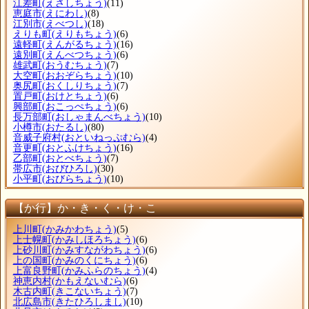
江差町
(えさしちょう)
(11)
恵庭市
(えにわし)
(8)
江別市
(えべつし)
(18)
えりも町
(えりもちょう)
(6)
遠軽町
(えんがるちょう)
(16)
遠別町
(えんべつちょう)
(6)
雄武町
(おうむちょう)
(7)
大空町
(おおぞらちょう)
(10)
奥尻町
(おくしりちょう)
(7)
置戸町
(おけとちょう)
(6)
興部町
(おこっぺちょう)
(6)
長万部町
(おしゃまんべちょう)
(10)
小樽市
(おたるし)
(80)
音威子府村
(おといねっぷむら)
(4)
音更町
(おとふけちょう)
(16)
乙部町
(おとべちょう)
(7)
帯広市
(おびひろし)
(30)
小平町
(おびらちょう)
(10)
【か行】か・き・く・け・こ
上川町
(かみかわちょう)
(5)
上士幌町
(かみしほろちょう)
(6)
上砂川町
(かみすながわちょう)
(6)
上の国町
(かみのくにちょう)
(6)
上富良野町
(かみふらのちょう)
(4)
神恵内村
(かもえないむら)
(6)
木古内町
(きこないちょう)
(7)
北広島市
(きたひろしまし)
(10)