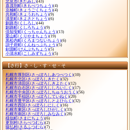
北見市
(きたみし)
(43)
喜茂別町
(きもべつちょう)
(4)
京極町
(きょうごくちょう)
(4)
共和町
(きょうわちょう)
(9)
清里町
(きよさとちょう)
(6)
釧路市
(くしろし)
(44)
釧路町
(くしろちょう)
(9)
倶知安町
(くっちゃんちょう)
(13)
栗山町
(くりやまちょう)
(19)
黒松内町
(くろまつないちょう)
(6)
訓子府町
(くんねっぷちょう)
(5)
剣淵町
(けんぶちちょう)
(5)
小清水町
(こしみずちょう)
(5)
【さ行】さ・し・す・せ・そ
札幌市厚別区
(さっぽろしあつべつく)
(10)
札幌市北区
(さっぽろしきたく)
(32)
札幌市清田区
(さっぽろしきよたく)
(12)
札幌市白石区
(さっぽろししろいしく)
(17)
札幌市中央区
(さっぽろしちゅうおうく)
(56)
札幌市手稲区
(さっぽろしていねく)
(20)
札幌市豊平区
(さっぽろしとよひらく)
(32)
札幌市西区
(さっぽろしにしく)
(16)
札幌市東区
(さっぽろしひがしく)
(33)
札幌市南区
(さっぽろしみなみく)
(28)
様似町
(さまにちょう)
(6)
更別村
(さらべつむら)
(2)
猿払村
(さるふつむら)
(7)