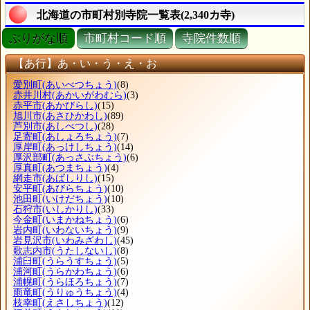
北海道の市町村別寺院一覧表(2,340カ寺)
ぶりがな順
市町村コード順
寺院件数順
【あ行】あ・い・う・え・お
愛別町
(あいべつちょう)
(8)
赤井川村
(あかいがわむら)
(3)
赤平市
(あかびらし)
(15)
旭川市
(あさひかわし)
(89)
芦別市
(あしべつし)
(28)
足寄町
(あしょろちょう)
(7)
厚岸町
(あっけしちょう)
(14)
厚沢部町
(あっさぶちょう)
(6)
厚真町
(あつまちょう)
(4)
網走市
(あばしりし)
(15)
安平町
(あびらちょう)
(10)
池田町
(いけだちょう)
(10)
石狩市
(いしかりし)
(33)
今金町
(いまかねちょう)
(6)
岩内町
(いわないちょう)
(9)
岩見沢市
(いわみざわし)
(45)
歌志内市
(うたしないし)
(8)
浦臼町
(うらうすちょう)
(5)
浦河町
(うらかわちょう)
(6)
浦幌町
(うらほろちょう)
(7)
雨竜町
(うりゅうちょう)
(4)
枝幸町
(えさしちょう)
(12)