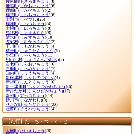
佐呂間町
(さろまちょう)
(8)
鹿追町
(しかおいちょう)
(6)
鹿部町
(しかべちょう)
(2)
標茶町
(しべちゃちょう)
(6)
士別市
(しべつし)
(26)
標津町
(しべつちょう)
(4)
士幌町
(しほろちょう)
(8)
島牧村
(しままきむら)
(8)
清水町
(しみずちょう)
(10)
占冠村
(しむかっぷむら)
(2)
下川町
(しもかわちょう)
(4)
積丹町
(しゃこたんちょう)
(9)
斜里町
(しゃりちょう)
(11)
初山別村
(しょさんべつむら)
(7)
白老町
(しらおいちょう)
(6)
白糠町
(しらぬかちょう)
(7)
知内町
(しりうちちょう)
(4)
新篠津村
(しんしのつむら)
(4)
新得町
(しんとくちょう)
(6)
新十津川町
(しんとつかわちょう)
(6)
新ひだか町
(しんひだかちょう)
(17)
寿都町
(すっつちょう)
(14)
砂川市
(すながわし)
(9)
せたな町
(せたなちょう)
(22)
壮瞥町
(そうべつちょう)
(4)
【た行】た・ち・つ・て・と
大樹町
(たいきちょう)
(6)