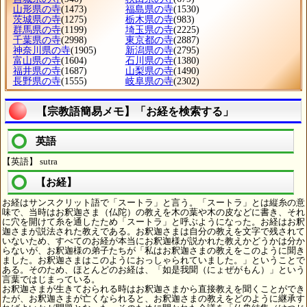
山形県の寺
(1473)
福島県の寺
(1530)
茨城県の寺
(1275)
栃木県の寺
(983)
群馬県の寺
(1199)
埼玉県の寺
(2225)
千葉県の寺
(2998)
東京都の寺
(2887)
神奈川県の寺
(1905)
新潟県の寺
(2795)
富山県の寺
(1604)
石川県の寺
(1380)
福井県の寺
(1687)
山梨県の寺
(1490)
長野県の寺
(1555)
岐阜県の寺
(2302)
【宗教語簡易メモ】「お経を検索する」
英語
【英語】 sutra
【お経】
お経はサンスクリット語で「スートラ」と言う。「スートラ」とは縦糸の意
味で、当時はお釈迦さま（仏陀）の教えを木の葉や木の皮などに書き、それ
に穴を開けて糸を通したため「スートラ」と呼ぶようになった。お経はお釈
迦さまが説法された教えである。お釈迦さまは自分の教えを文字で残されて
いないため、すべてのお経が本当にお釈迦様が説かれた教えかどうかは分か
らないが、お釈迦様の弟子たちが「私はお釈迦さまの教えをこのように聞き
ました。お釈迦さまはこのようにおっしゃられていました。」ということで
ある。そのため、ほとんどのお経は、「如是我聞（にょぜがもん）」という
言葉ではじまっている。
お釈迦さまが生きておられる時はお釈迦さまから直接教えを聞くことができ
たが、お釈迦さまが亡くなられると、お釈迦さまの教えをどのように継承す