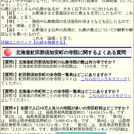
ればよいかが問題となった。そのために開かれた会議を「仏典結集（けつじ
ゅう）」という。
仏教にはたくさんの仏典があるが、大きく以下の３つに分けられる。
【経】－－－ お釈迦さまが直接説かれた教えを文字にしたもので、これ
を「経蔵」と言う。
【律】－－－ 僧侶や仏教教団の生活規則や決まりなどを記したもので、
これを「律蔵」と言う。
【論】－－－ お釈迦さま以外の高僧が、仏教の教えについての解釈や解
説などを書いたもので、
これを「論蔵」と言う。
詳細はこのリンク【お経を検索する】
北海道虻田郡倶知安町の寺院に関するよくある質問
【質問1】北海道虻田郡倶知安町の仏教寺院の数は何カ寺ですか？
【回答1】北海道虻田郡倶知安町の寺院数は、「13カ寺」です。
【質問2】虻田郡倶知安町の全寺院一覧表はどこにありますか？
【回答2】虻田郡倶知安町の全寺院リストは、
こちらのリンクをクリック
し
てください。
【質問3】北海道の市町村ごとの全寺院一覧表はどこにありますか？
【回答3】北海道の市町村ごとの全寺院リストは、
こちらのリンクをクリッ
ク
してください。
【質問４】全国で人口10万人当りの寺院が多いの市区町村はどこですか？
【回答４】「第1位」は、福島県相馬郡飯舘村の『14,634.15ヶ寺』です。
「第2位」は、福島県双葉郡葛尾村の『11,111.11ヶ寺』です。「第3位」
は、和歌山県伊都郡高野町の『3,669.45ヶ寺』です。「第4位」は、山梨県
南巨摩郡早川町の『3,183.52ヶ寺』です。「第5位」は、奈良県吉野郡黒滝
村の『2,121.21ヶ寺』です。全国の市区町村県別寺院ランキングの詳細は、