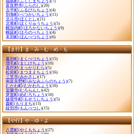
福島町
(ふくしまちょう)
(7)
富良野市
(ふらのし)
(20)
古平町
(ふるびらちょう)
(4)
別海町
(べつかいちょう)
(11)
北斗市
(ほくとし)
(21)
北竜町
(ほくりゅうちょう)
(5)
幌加内町
(ほろかないちょう)
(9)
幌延町
(ほろのべちょう)
(4)
本別町
(ほんべつちょう)
(6)
【ま行】ま・み・む・め・も
幕別町
(まくべつちょう)
(15)
増毛町
(ましけちょう)
(10)
真狩村
(まっかりむら)
(5)
松前町
(まつまえちょう)
(16)
三笠市
(みかさし)
(17)
南富良野町
(みなみふらのちょう)
(7)
むかわ町
(むかわちょう)
(10)
室蘭市
(むろらんし)
(42)
芽室町
(めむろちょう)
(10)
妹背牛町
(もせうしちょう)
(5)
森町
(もりまち)
(13)
紋別市
(もんべつし)
(15)
【や行】や・ゆ・よ
八雲町
(やくもちょう)
(27)