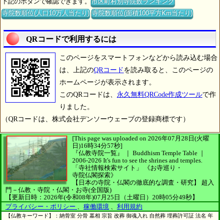
下記のボタンで確認できます。
市区町村別寺院数ランキング
寺院数順位(人口10万人当たり)
寺院数順位(面積100平方Km当たり)
QRコードで利用するには
このページをスマートフォンなどから読み込む場合
は、上記の
QRコード
を読み取ると、このページの
ホームページが表示されます。
このQRコードは、
永久無料QRCode作成ツール
で作
りました。
（QRコードは、株式会社デンソーウェーブの登録商標です）
[This page was uploaded on 2026年07月28日(火曜
日)16時34分57秒]
『仏教寺院一覧』 ｜ Buddhism Temple Table
｜
2006-2026
It's fun to see
the shrines and temples.
「寺社情報検索サイト」
《お寺巡り・
寺院仏閣探索》
【日本の寺院・仏閣の徹底的な調査・研究】
超入
門－仏教・寺院・仏閣・お寺(全国版)
【更新日時：2026年(令和08年)07月25日（土曜日）20時05分49秒】
プライバシー・ポリシー
、
稼働環境
、
利用規約
【仏教キーワード】：納骨室 分骨 墓相 宗旨 改葬 御魂入れ 自然葬 埋葬許可証 法名 年