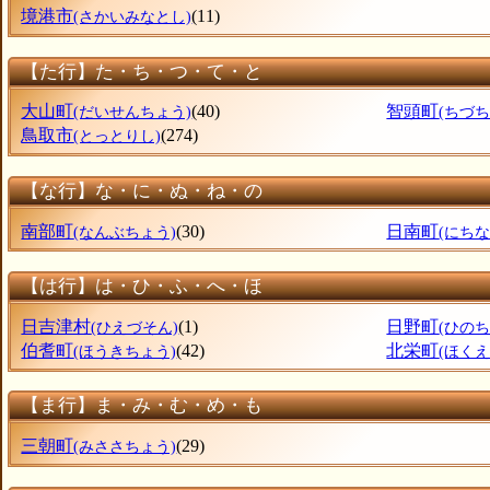
境港市
(11)
(さかいみなとし)
【た行】た・ち・つ・て・と
大山町
(40)
智頭町
(だいせんちょう)
(ちづち
鳥取市
(274)
(とっとりし)
【な行】な・に・ぬ・ね・の
南部町
(30)
日南町
(なんぶちょう)
(にち
【は行】は・ひ・ふ・へ・ほ
日吉津村
(1)
日野町
(ひえづそん)
(ひのち
伯耆町
(42)
北栄町
(ほうきちょう)
(ほく
【ま行】ま・み・む・め・も
三朝町
(29)
(みささちょう)