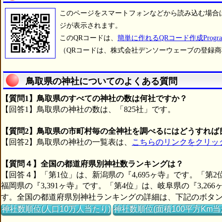
このページをスマートフォンなどから読み込む場合
ジが表示されます。
このQRコードは、
簡単に作れるQRコード作成Progra
（QRコードは、株式会社デンソーウェーブの登録
鳥取県の神社についてのよくある質問
【質問1】鳥取県のすべての神社の数は何社ですか？
【回答1】鳥取県の神社の数は、「825社」です。
【質問2】鳥取県の市町村毎の全神社を調べるにはどうすれば
【回答2】鳥取県の神社の一覧表は、
こちらのリンクをクリッ
【質問４】全国の都道府県別神社数ランキングは？
【回答４】「第1位」は、新潟県の『4,695ヶ寺』です。「第2
福岡県の『3,391ヶ寺』です。「第4位」は、岐阜県の『3,26
す。全国の都道府県別神社ランキングの詳細は、下記のボタ
神社数順位(人口10万人当たり)
神社数順位(面積100平方Km当