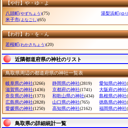
【や行】や・ゆ・よ
八頭町
(75)
湯梨浜町
(やずちょう)
(ゆ
米子市
(65)
(よなごし)
【わ行】わ・を・ん
若桜町
(20)
(わかさちょう)
近隣都道府県の神社のリスト
鳥取県周辺の都道府県の神社一覧表
岐阜県の神社
(3266)
静岡県の神社
(2819)
愛知県の神社
滋賀県の神社
(1436)
京都府の神社
(1741)
大阪府の神社
奈良県の神社
(1373)
和歌山県の神社
(434)
島根県の神社
広島県の神社
(2828)
山口県の神社
(765)
徳島県の神社
愛媛県の神社
(1250)
高知県の神社
(2162)
福岡県の神社
鳥取県の詳細統計一覧