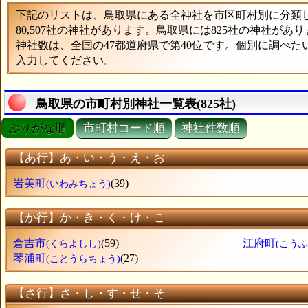
下記のリストは、鳥取県にある全神社を市区町村別に分類した
80,507社の神社があります。鳥取県には825社の神社があ
神社数は、全国の47都道府県で第40位です。個別に調べ
入力してください。
鳥取県の市町村別神社一覧表(825社)
ぶりがな順
市町村コード順
神社件数順
【あ行】あ・い・う・え・お
岩美町
(39)
(いわみちょう)
【か行】か・き・く・け・こ
倉吉市
(59)
江府町
(くらよしし)
(こう
琴浦町
(27)
(ことうらちょう)
【さ行】さ・し・す・せ・そ