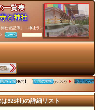
社の一覧表
寺と神社
『神社登記簿』：神社ラン
チ》
ホーム
[As of 26/07/28]
沖縄県』
県の寺院
(467)】 【
全国の神社
(80,507)
鳥取県の神
は825社)の詳細リスト