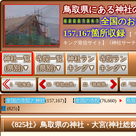
鳥取県にある神
全国のお
157,167箇所収録
【
キング発信サイト】《神社サー
神社一覧
寺院一覧
神社ラン
寺院ラン
(県別)▼
(県別)▼
キング▼
キング▼
1.『北海道』
30.『和歌山県』
32.『島根県』
47.『
【
全国の寺院と神社
(157,167)】 【
全国の寺院
(76,660)
鳥取
社
(825)】
《825社》鳥取県の神社・大宮(神社総数