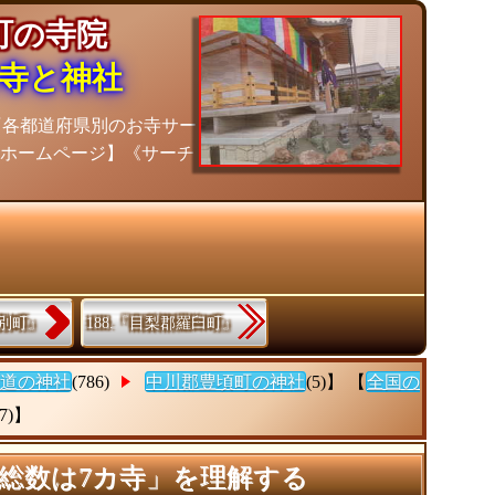
頃町の寺院
寺と神社
『各都道府県別のお寺サー
信ホームページ】《サーチ
本別町』
188.『目梨郡羅臼町』
道の神社
(786)
中川郡豊頃町の神社
(5)】 【
全国の
(7)】
総数は7カ寺」を理解する