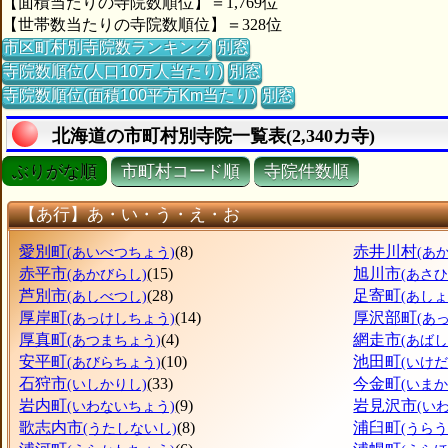
【面積当たりの寺院数順位】＝1,769位
【世帯数当たりの寺院数順位】＝328位
市区町村別寺院数ランキング
別窓
寺院数順位(人口10万人当たり)
別窓
寺院数順位(面積100平方Km当たり)
別窓
北海道の市町村別寺院一覧表(2,340カ寺)
ぶりがな順
市町村コード順
寺院件数順
【あ行】あ・い・う・え・お
愛別町
(8)
赤井川村
(あいべつちょう)
(あ
赤平市
(15)
旭川市
(あかびらし)
(あさ
芦別市
(28)
足寄町
(あしべつし)
(あし
厚岸町
(14)
厚沢部町
(あっけしちょう)
(あ
厚真町
(4)
網走市
(あつまちょう)
(あばし
安平町
(10)
池田町
(あびらちょう)
(いけ
石狩市
(33)
今金町
(いしかりし)
(いま
岩内町
(9)
岩見沢市
(いわないちょう)
(い
歌志内市
(8)
浦臼町
(うたしないし)
(うら