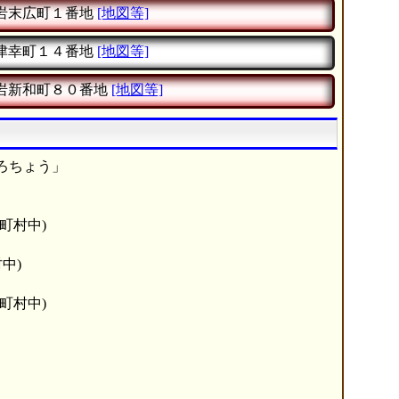
岩末広町１番地
[地図等]
津幸町１４番地
[地図等]
岩新和町８０番地
[地図等]
ろちょう」
町村中)
中)
町村中)