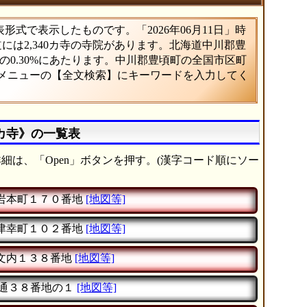
式で表示したものです。「2026年06月11日」時
道には2,340カ寺の寺院があります。北海道中川郡豊
0.30%にあたります。中川郡豊頃町の全国市区町
、メニューの【全文検索】にキーワードを入力してく
カ寺》の一覧表
細は、「Open」ボタンを押す。(漢字コード順にソー
岩本町１７０番地
[地図等]
津幸町１０２番地
[地図等]
文内１３８番地
[地図等]
通３８番地の１
[地図等]