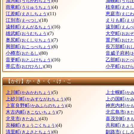
浦河町
(6)
浦幌町
(うらかわちょう)
(うら
雨竜町
(4)
枝幸町
(うりゅうちょう)
(えさ
江差町
(11)
恵庭市
(えさしちょう)
(えにわ
江別市
(18)
えりも町
(えべつし)
(え
遠軽町
(16)
遠別町
(えんがるちょう)
(えん
雄武町
(7)
大空町
(おうむちょう)
(おお
奥尻町
(7)
置戸町
(おくしりちょう)
(おけ
興部町
(6)
長万部町
(おこっぺちょう)
(お
小樽市
(80)
音威子府村
(おたるし)
(
音更町
(16)
乙部町
(おとふけちょう)
(おと
帯広市
(30)
小平町
(おびひろし)
(おび
【か行】か・き・く・け・こ
上川町
(5)
上士幌町
(かみかわちょう)
(か
上砂川町
(6)
上の国町
(かみすながわちょう)
(か
上富良野町
(4)
神恵内村
(かみふらのちょう)
(か
木古内町
(7)
北広島市
(きこないちょう)
(き
北見市
(43)
喜茂別町
(きたみし)
(き
京極町
(4)
共和町
(きょうごくちょう)
(きょ
清里町
(6)
釧路市
(きよさとちょう)
(くしろ