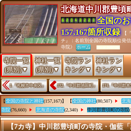
北海道中川郡豊
全国のお
157,167箇所収録
【
チ』：名前別全国の寺院順位発
寺院》
ホーム
[As of 26/07/28]
寺院一覧
神社一覧
寺院ラン
神社ラン
(県別)▼
(県別)▼
キング▼
キング▼
1.『札幌市中央区』
172.『中川郡池田町』
174.『中川郡
【
全国の寺院と神社
(157,167)】 【
全国の神社
(80,507)
北海
寺院
(76,660)
北海道の寺院
(2,340)
中川郡豊頃町の寺院
【7カ寺】中川郡豊頃町の寺院・伽藍「