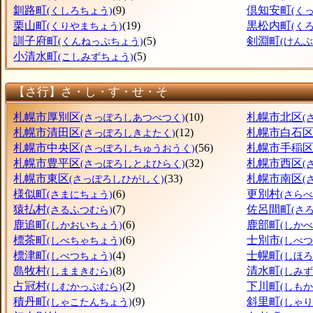
釧路町
(9)
倶知安町
(くしろちょう)
(く
栗山町
(19)
黒松内町
(くりやまちょう)
(く
訓子府町
(5)
剣淵町
(くんねっぷちょう)
(けん
小清水町
(5)
(こしみずちょう)
【さ行】さ・し・す・せ・そ
札幌市厚別区
(10)
札幌市北区
(さっぽろしあつべつく)
(
札幌市清田区
(12)
札幌市白石
(さっぽろしきよたく)
札幌市中央区
(56)
札幌市手稲
(さっぽろしちゅうおうく)
札幌市豊平区
(32)
札幌市西区
(さっぽろしとよひらく)
(
札幌市東区
(33)
札幌市南区
(さっぽろしひがしく)
(
様似町
(6)
更別村
(さまにちょう)
(さら
猿払村
(7)
佐呂間町
(さるふつむら)
(さ
鹿追町
(6)
鹿部町
(しかおいちょう)
(しか
標茶町
(6)
士別市
(しべちゃちょう)
(しべつ
標津町
(4)
士幌町
(しべつちょう)
(しほ
島牧村
(8)
清水町
(しままきむら)
(しみ
占冠村
(2)
下川町
(しむかっぷむら)
(しも
積丹町
(9)
斜里町
(しゃこたんちょう)
(しゃ