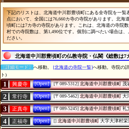
下記のリストは、北海道中川郡豊頃町にある全寺院を一覧表形
点において、全国には76,660カ寺の寺院があります。北海
頃町には7カ寺の寺院があります。これは、北海道の寺院数の
村での寺院数は、第1,490位です。個別に調べたい場合は
ださい。
北海道中川郡豊頃町の仏教寺院・仏閣《総数は7
〔詳細モード〕
へ移動。
[北海道の寺院一覧]
へ移動。寺院の詳
ト)
1
[Open]
興慶寺
[〒089-5312]
北海道中川郡豊頃町
茂
2
[Open]
常行寺
[〒089-5462]
北海道中川郡豊頃町
大
3
[Open]
正真寺
[〒089-5245]
北海道中川郡豊頃町
礼
4
[Open]
正福寺
[]
北海道中川郡豊頃町
大字大津村栄