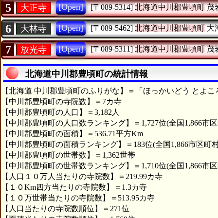
5
[Open]
大正寺
[〒089-5314]
北海道中川郡豊頃町
茂
6
[Open]
大林寺
[〒089-5462]
北海道中川郡豊頃町
大
7
[Open]
放光寺
[〒089-5311]
北海道中川郡豊頃町
茂
北海道中川郡豊頃町の統計情報
【北海道 中川郡豊頃町のふりがな】＝「ほっかいどう とよこ
【中川郡豊頃町の寺院数】＝7カ寺
【中川郡豊頃町の人口】＝3,182人
【中川郡豊頃町の人口数ランキング】＝1,727位(全国1,866市区
【中川郡豊頃町の面積】＝536.71平方Km
【中川郡豊頃町の面積ランキング】＝183位(全国1,866市区町村
【中川郡豊頃町の世帯数】＝1,362世帯
【中川郡豊頃町の世帯数ランキング】＝1,710位(全国1,866市区
【人口１０万人当たりの寺院数】＝219.99カ寺
【１０Km四方当たりの寺院数】＝1.3カ寺
【１０万世帯当たりの寺院数】＝513.95カ寺
【人口当たりの寺院数順位】＝271位