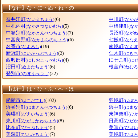
【な行】な・に・ぬ・ね・の
奈井江町
(6)
中川町
(ないえちょう)
(なか
中札内村
(5)
中標津町
(なかさつないむら)
(な
中頓別町
(7)
長沼町
(なかとんべつちょう)
(なが
中富良野町
(6)
七飯町
(なかふらのちょう)
(なな
名寄市
(19)
南幌町
(なよろし)
(なん
新冠町
(2)
仁木町
(にいかっぷちょう)
(にきち
西興部村
(4)
にせこ町
(にしおこっぺむら)
(に
沼田町
(6)
根室市
(ぬまたちょう)
(ねむろ
登別市
(22)
(のぼりべつし)
【は行】は・ひ・ふ・へ・ほ
函館市
(102)
羽幌町
(はこだてし)
(はぼ
浜頓別町
(6)
浜中町
(はまとんべつちょう)
(はま
美瑛町
(6)
東神楽町
(びえいちょう)
(ひ
東川町
(8)
日高町
(ひがしかわちょう)
(ひだ
比布町
(5)
美唄市
(ぴっぷちょう)
(びばい
美深町
(7)
美幌町
(びふかちょう)
(びほ