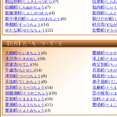
初山別村
(7)
白老町
(しょさんべつむら)
(しら
白糠町
(7)
知内町
(しらぬかちょう)
(しり
新篠津村
(4)
新得町
(しんしのつむら)
(しん
新十津川町
(6)
新ひだか町
(しんとつかわちょう)
(
寿都町
(14)
砂川市
(すっつちょう)
(すなが
せたな町
(22)
壮瞥町
(せたなちょう)
(そう
【た行】た・ち・つ・て・と
大樹町
(6)
鷹栖町
(たいきちょう)
(たか
滝川市
(18)
滝上町
(たきかわし)
(たき
伊達市
(16)
秩父別町
(だてし)
(ち
千歳市
(14)
月形町
(ちとせし)
(つき
津別町
(8)
鶴居村
(つべつちょう)
(つるい
天塩町
(8)
弟子屈町
(てしおちょう)
(て
当別町
(14)
当麻町
(とうべつちょう)
(とう
洞爺湖町
(10)
苫小牧市
(とうやこちょう)
(と
苫前町
(10)
泊村
(とままえちょう)
(とまりむ
豊浦町
(11)
豊頃町
(とようらちょう)
(とよ
豊富町
(3)
(とよとみちょう)