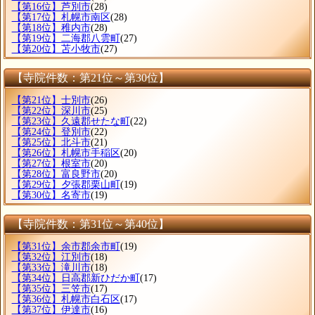
【第16位】芦別市
(28)
【第17位】札幌市南区
(28)
【第18位】稚内市
(28)
【第19位】二海郡八雲町
(27)
【第20位】苫小牧市
(27)
【寺院件数：第21位～第30位】
【第21位】士別市
(26)
【第22位】深川市
(25)
【第23位】久遠郡せたな町
(22)
【第24位】登別市
(22)
【第25位】北斗市
(21)
【第26位】札幌市手稲区
(20)
【第27位】根室市
(20)
【第28位】富良野市
(20)
【第29位】夕張郡栗山町
(19)
【第30位】名寄市
(19)
【寺院件数：第31位～第40位】
【第31位】余市郡余市町
(19)
【第32位】江別市
(18)
【第33位】滝川市
(18)
【第34位】日高郡新ひだか町
(17)
【第35位】三笠市
(17)
【第36位】札幌市白石区
(17)
【第37位】伊達市
(16)