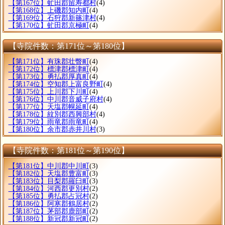
【第167位】虻田郡留寿都村
(4)
【第168位】上磯郡知内町
(4)
【第169位】石狩郡新篠津村
(4)
【第170位】虻田郡京極町
(4)
【寺院件数：第171位～第180位】
【第171位】有珠郡壮瞥町
(4)
【第172位】標津郡標津町
(4)
【第173位】勇払郡厚真町
(4)
【第174位】空知郡上富良野町
(4)
【第175位】上川郡下川町
(4)
【第176位】中川郡音威子府村
(4)
【第177位】天塩郡幌延町
(4)
【第178位】紋別郡西興部村
(4)
【第179位】雨竜郡雨竜町
(4)
【第180位】余市郡赤井川村
(3)
【寺院件数：第181位～第190位】
【第181位】中川郡中川町
(3)
【第182位】天塩郡豊富町
(3)
【第183位】目梨郡羅臼町
(3)
【第184位】河西郡更別村
(2)
【第185位】勇払郡占冠村
(2)
【第186位】阿寒郡鶴居村
(2)
【第187位】茅部郡鹿部町
(2)
【第188位】新冠郡新冠町
(2)