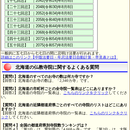
一般的に五七日から七七日の間に忌明け法要が行われます。
詳細はこのリンク【中陰法要日・年忌法要日自動計算・早見表とは】
北海道の仏教寺院に関するよくある質問
【質問1】北海道のすべてのお寺の数は何カ寺ですか？
【回答1】北海道のお寺の数は、「2,340カ寺」です。
【質問2】北海道の市町村ごとの全寺院一覧表はどこにありますか？
【回答2】北海道の寺院の一覧表は、
こちらのリンクをクリック
してくださ
い。
【質問3】北海道の近隣都道府県ごとのすべての寺院のリストはどこにあり
ますか？
【回答3】北海道の近隣都道府県の寺院の一覧表は、
こちらのリンクをクリ
ック
してください。
【質問４】全国の都道府県別寺院数ランキングは？
【回答４】「第1位」は、愛知県の『4,668ヶ寺』です。「第2位」は、大阪