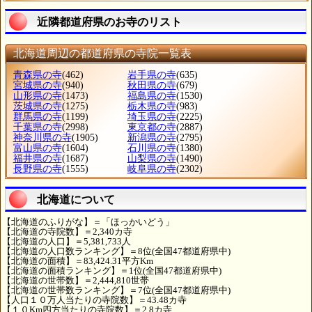
近隣都道府県のお寺のリスト
北海道周辺の都道府県の寺院一覧表
青森県の寺
(462)
岩手県の寺
(635)
宮城県の寺
(940)
秋田県の寺
(679)
山形県の寺
(1473)
福島県の寺
(1530)
茨城県の寺
(1275)
栃木県の寺
(983)
群馬県の寺
(1199)
埼玉県の寺
(2225)
千葉県の寺
(2998)
東京都の寺
(2887)
神奈川県の寺
(1905)
新潟県の寺
(2795)
富山県の寺
(1604)
石川県の寺
(1380)
福井県の寺
(1687)
山梨県の寺
(1490)
長野県の寺
(1555)
岐阜県の寺
(2302)
北海道について
【北海道のふりがな】＝「ほっかいどう」
【北海道の寺院数】＝2,340カ寺
【北海道の人口】＝5,381,733人
【北海道の人口数ランキング】＝8位(全国47都道府県中)
【北海道の面積】＝83,424.31平方Km
【北海道の面積ランキング】＝1位(全国47都道府県中)
【北海道の世帯数】＝2,444,810世帯
【北海道の世帯数ランキング】＝7位(全国47都道府県中)
【人口１０万人当たりの寺院数】＝43.48カ寺
【１０Km四方当たりの寺院数】＝2.8カ寺