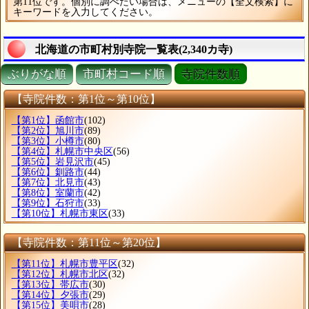
第11位です。個別に調べたい場合は、メニューの【全文検索】に
キーワードを入力してください。
北海道の市町村別寺院一覧表(2,340カ寺)
ぶりがな順
市町村コード順
寺院件数順
【寺院件数：第1位～第10位】
【第1位】函館市
(102)
【第2位】旭川市
(89)
【第3位】小樽市
(80)
【第4位】札幌市中央区
(56)
【第5位】岩見沢市
(45)
【第6位】釧路市
(44)
【第7位】北見市
(43)
【第8位】室蘭市
(42)
【第9位】石狩市
(33)
【第10位】札幌市東区
(33)
【寺院件数：第11位～第20位】
【第11位】札幌市豊平区
(32)
【第12位】札幌市北区
(32)
【第13位】帯広市
(30)
【第14位】夕張市
(29)
【第15位】美唄市
(28)