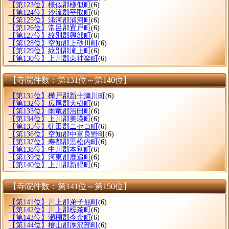
【第123位】様似郡様似町
(6)
【第124位】沙流郡平取町
(6)
【第125位】浦河郡浦河町
(6)
【第126位】常呂郡置戸町
(6)
【第127位】紋別郡興部町
(6)
【第128位】空知郡上砂川町
(6)
【第129位】紋別郡滝上町
(6)
【第130位】上川郡東神楽町
(6)
【寺院件数：第131位～第140位】
【第131位】樺戸郡新十津川町
(6)
【第132位】広尾郡大樹町
(6)
【第133位】雨竜郡沼田町
(6)
【第134位】上川郡美瑛町
(6)
【第135位】虻田郡ニセコ町
(6)
【第136位】空知郡中富良野町
(6)
【第137位】寿都郡黒松内町
(6)
【第138位】中川郡本別町
(6)
【第139位】河東郡鹿追町
(6)
【第140位】上川郡新得町
(6)
【寺院件数：第141位～第150位】
【第141位】川上郡弟子屈町
(6)
【第142位】川上郡標茶町
(6)
【第143位】瀬棚郡今金町
(6)
【第144位】檜山郡厚沢部町
(6)