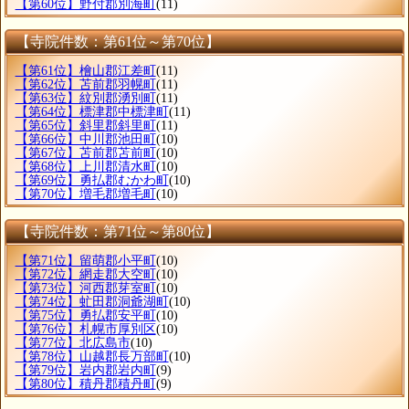
【第60位】野付郡別海町
(11)
【寺院件数：第61位～第70位】
【第61位】檜山郡江差町
(11)
【第62位】苫前郡羽幌町
(11)
【第63位】紋別郡湧別町
(11)
【第64位】標津郡中標津町
(11)
【第65位】斜里郡斜里町
(11)
【第66位】中川郡池田町
(10)
【第67位】苫前郡苫前町
(10)
【第68位】上川郡清水町
(10)
【第69位】勇払郡むかわ町
(10)
【第70位】増毛郡増毛町
(10)
【寺院件数：第71位～第80位】
【第71位】留萌郡小平町
(10)
【第72位】網走郡大空町
(10)
【第73位】河西郡芽室町
(10)
【第74位】虻田郡洞爺湖町
(10)
【第75位】勇払郡安平町
(10)
【第76位】札幌市厚別区
(10)
【第77位】北広島市
(10)
【第78位】山越郡長万部町
(10)
【第79位】岩内郡岩内町
(9)
【第80位】積丹郡積丹町
(9)