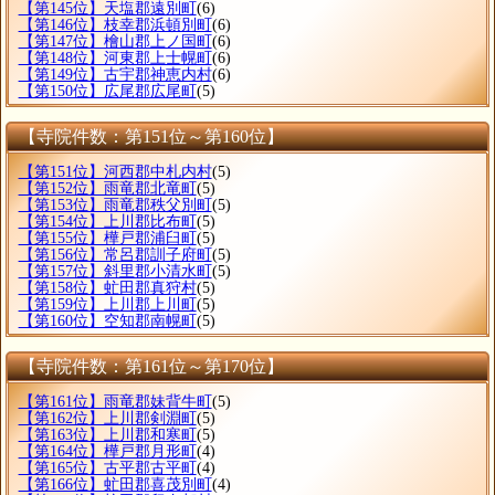
【第145位】天塩郡遠別町
(6)
【第146位】枝幸郡浜頓別町
(6)
【第147位】檜山郡上ノ国町
(6)
【第148位】河東郡上士幌町
(6)
【第149位】古宇郡神恵内村
(6)
【第150位】広尾郡広尾町
(5)
【寺院件数：第151位～第160位】
【第151位】河西郡中札内村
(5)
【第152位】雨竜郡北竜町
(5)
【第153位】雨竜郡秩父別町
(5)
【第154位】上川郡比布町
(5)
【第155位】樺戸郡浦臼町
(5)
【第156位】常呂郡訓子府町
(5)
【第157位】斜里郡小清水町
(5)
【第158位】虻田郡真狩村
(5)
【第159位】上川郡上川町
(5)
【第160位】空知郡南幌町
(5)
【寺院件数：第161位～第170位】
【第161位】雨竜郡妹背牛町
(5)
【第162位】上川郡剣淵町
(5)
【第163位】上川郡和寒町
(5)
【第164位】樺戸郡月形町
(4)
【第165位】古平郡古平町
(4)
【第166位】虻田郡喜茂別町
(4)