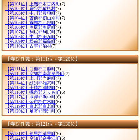
【第101位】上磯郡木古内町
(7)
【第102位】宗谷郡猿払村
(7)
【第103位】中川郡豊頃町
(7)
【第104位】苫前郡初山別村
(7)
【第105位】爾志郡乙部町
(7)
【第106位】奥尻郡奥尻町
(7)
【第107位】利尻郡利尻町
(7)
【第108位】中川郡美深町
(7)
【第109位】松前郡福島町
(7)
【第110位】古宇郡泊村
(7)
【寺院件数：第111位～第120位】
【第111位】白糠郡白糠町
(7)
【第112位】空知郡南富良野町
(7)
【第113位】上川郡当麻町
(7)
【第114位】紋別郡雄武町
(7)
【第115位】十勝郡浦幌町
(7)
【第116位】幌泉郡えりも町
(6)
【第117位】厚岸郡浜中町
(6)
【第118位】余市郡仁木町
(6)
【第119位】白老郡白老町
(6)
【第120位】足寄郡陸別町
(6)
【寺院件数：第121位～第130位】
【第121位】斜里郡清里町
(6)
【第122位】空知郡奈井江町
(6)