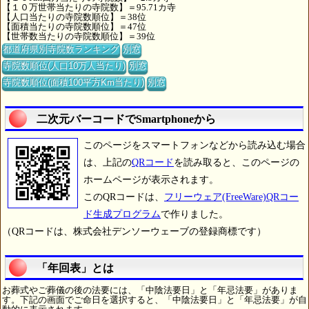
【１０万世帯当たりの寺院数】＝95.71カ寺
【人口当たりの寺院数順位】＝38位
【面積当たりの寺院数順位】＝47位
【世帯数当たりの寺院数順位】＝39位
都道府県別寺院数ランキング
別窓
寺院数順位(人口10万人当たり)
別窓
寺院数順位(面積100平方Km当たり)
別窓
二次元バーコードでSmartphoneから
このページをスマートフォンなどから読み込む場合
は、上記の
QRコード
を読み取ると、このページの
ホームページが表示されます。
このQRコードは、
フリーウェア(FreeWare)QRコー
ド生成プログラム
で作りました。
（QRコードは、株式会社デンソーウェーブの登録商標です）
「年回表」とは
お葬式やご葬儀の後の法要には、「中陰法要日」と「年忌法要」がありま
す。下記の画面でご命日を選択すると、「中陰法要日」と「年忌法要」が自