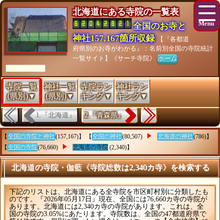
北海道にある寺院の一覧表
全国のお寺と
神社157,167箇所収録
【『各都道
府県別のお寺がわかる』：名前別全国の寺院統計
一覧サイト】《サーチ寺院》
ホーム
[As of 26/07/28]
寺院一覧
神社一覧
寺院ラン
神社ラン
(県別)▼
(県別)▼
キング▼
キング▼
1.『北海道』
2.『青森県』
【
全国の寺院と神社
(157,167)】 【
全国の神社
(80,507)
北海道の神社
(786)】
【
全国の寺院
(76,660)
北海道の寺院
(2,340)】
北海道の寺院・伽藍《寺院総数は2,340カ寺》を検索する
下記のリストは、北海道にある全寺院を市区町村別に分類したも
のです。『2026年05月17日』現在、全国には76,660カ寺の寺院が
あります。北海道には2,340カ寺の寺院があります。これは、全
国の寺院の3.05%にあたります。寺院数は、全国の47都道府県で