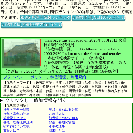
府の『3,372ヶ寺』です。「第3位」は、兵庫県の『3,259ヶ寺』です。「第4
位」は、滋賀県の『3,095ヶ寺』です。「第5位」は、京都府の『3,031ヶ
寺』です。全国の都道府県別寺院ランキングの詳細は、下記のボタンで確認
できます。
都道府県別寺院数ランキング
寺院数順位(人口10万人当たり)
寺院数順位(面積100平方Km当たり)
[This page was uploaded on 2026年07月28日(火曜
日)16時34分54秒]
『仏教寺院一覧』 ｜ Buddhism Temple Table
｜
2006-2026
It's fun to see
the shrines and temples.
「寺社情報検索サイト」
《お寺巡り・
寺院仏閣探索》
【歴史・寺院を探求する】
超入
門－仏教・寺院・仏閣・お寺(全国版)
【更新日時：2026年(令和08年)07月27日（月曜日）19時16分06秒】
プライバシー・ポリシー
、
稼働環境
、
利用規約
【仏教キーワード】：改葬許可証；法事；埋葬許可証；法名；散骨；お施餓鬼；角柱
塔婆；戒名；お盆；仏縁；祭祀；終活；僧侶派遣；樹木葬；自然葬；永代供養；合葬
墓；檀家；寺院墓地；本堂・お堂・御々堂；閉眼供養；仏恩；納骨室；御魂入れ；追
善供養；副葬品；祥月命日；開眼供養；年忌法要；開眼供養
クリックして追加情報を開く
【仏教関連用語】
行年・享年一覧表
年忌・回忌法要計算
行年・享年の計算
宗教法人法
親鸞聖人とは？
納骨堂について知る
墓地・埋葬法律規則
お墓・墓地の情報
樹木葬について学ぶ
今年の法事
散骨とは？
御朱印とは