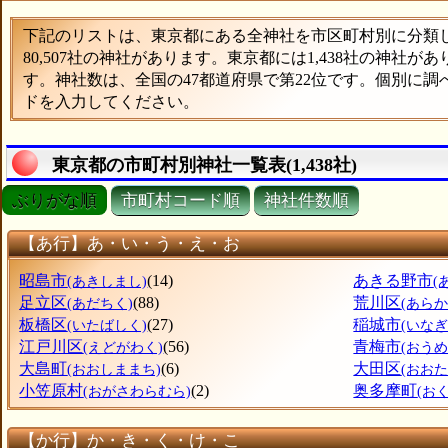
下記のリストは、東京都にある全神社を市区町村別に分類した
80,507社の神社があります。東京都には1,438社の神社が
す。神社数は、全国の47都道府県で第22位です。個別に
ドを入力してください。
東京都の市町村別神社一覧表(1,438社)
ぶりがな順
市町村コード順
神社件数順
【あ行】あ・い・う・え・お
昭島市
(14)
あきる野市
(あきしまし)
(
足立区
(88)
荒川区
(あだちく)
(あらか
板橋区
(27)
稲城市
(いたばしく)
(いなぎ
江戸川区
(56)
青梅市
(えどがわく)
(おうめ
大島町
(6)
大田区
(おおしままち)
(おおた
小笠原村
(2)
奥多摩町
(おがさわらむら)
(お
【か行】か・き・く・け・こ