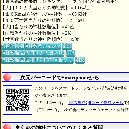
【東京都の世帯数ランキング】＝1位(全国47都道府県中)
【人口１０万人当たりの神社数】＝10.64社
【１０Km四方当たりの神社数】＝65.63社
【１０万世帯当たりの神社数】＝21.46社
【人口当たりの神社数順位】＝45位
【面積当たりの神社数順位】＝2位
【世帯数当たりの神社数順位】＝45位
都道府県別神社数ランキング
別窓
神社数順位(人口10万人当たり)
別窓
神社数順位(面積100平方Km当たり)
別窓
二次元バーコードでSmartphoneから
このページをスマートフォンなどから読み込む場合
ジが表示されます。
このQRコードは、
100%無料QRコード作成ツール
で
（QRコードは、株式会社デンソーウェーブの登録
東京都の神社についてのよくある質問