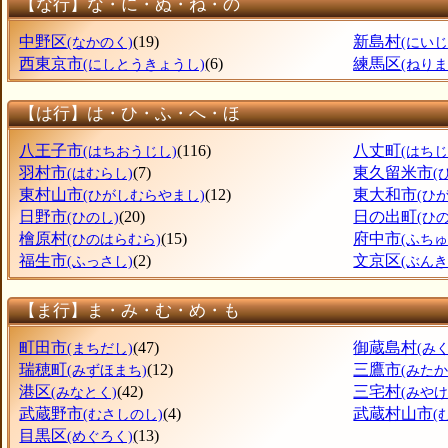
【な行】な・に・ぬ・ね・の
中野区
(19)
新島村
(なかのく)
(にい
西東京市
(6)
練馬区
(にしとうきょうし)
(ねりま
【は行】は・ひ・ふ・へ・ほ
八王子市
(116)
八丈町
(はちおうじし)
(はち
羽村市
(7)
東久留米市
(はむらし)
(
東村山市
(12)
東大和市
(ひがしむらやまし)
(ひ
日野市
(20)
日の出町
(ひのし)
(ひ
檜原村
(15)
府中市
(ひのはらむら)
(ふちゅ
福生市
(2)
文京区
(ふっさし)
(ぶん
【ま行】ま・み・む・め・も
町田市
(47)
御蔵島村
(まちだし)
(み
瑞穂町
(12)
三鷹市
(みずほまち)
(みたか
港区
(42)
三宅村
(みなとく)
(みやけ
武蔵野市
(4)
武蔵村山市
(むさしのし)
(
目黒区
(13)
(めぐろく)