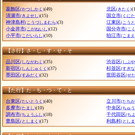
葛飾区
(49)
北区
(かつしかく)
(きたく)
清瀬市
(15)
国立市
(きよせし)
(くにた
神津島村
(3)
江東区
(こうづしまむら)
(こうと
小金井市
(12)
国分寺市
(こがねいし)
(こ
小平市
(10)
狛江市
(こだいらし)
(こまえ
【さ行】さ・し・す・せ・そ
品川区
(35)
渋谷区
(しながわく)
(しぶや
新宿区
(37)
杉並区
(しんじゅくく)
(すぎな
墨田区
(32)
世田谷区
(すみだく)
(せ
【た行】た・ち・つ・て・と
台東区
(40)
立川市
(たいとうく)
(たちか
多摩市
(10)
中央区
(たまし)
(ちゅ
調布市
(18)
千代田区
(ちょうふし)
(ち
豊島区
(17)
利島村
(としまく)
(としま