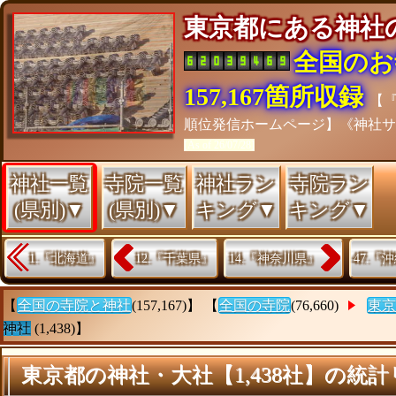
東京都にある神
全国のお
157,167箇所収録
【
順位発信ホームページ】《神社
[As of 26/07/28]
神社一覧
寺院一覧
神社ラン
寺院ラン
(県別)▼
(県別)▼
キング▼
キング▼
1.『北海道』
12.『千葉県』
14.『神奈川県』
47.『
【
全国の寺院と神社
(157,167)】 【
全国の寺院
(76,660)
東京
神社
(1,438)】
東京都の神社・大社【1,438社】の統