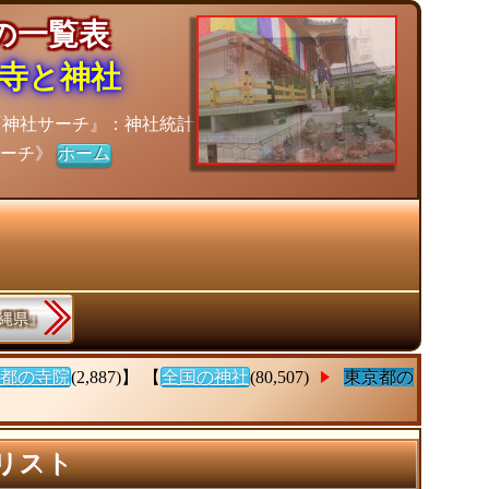
社の一覧表
寺と神社
『神社サーチ』：神社統計
サーチ》
ホーム
沖縄県』
都の寺院
(2,887)】 【
全国の神社
(80,507)
東京都の
計リスト