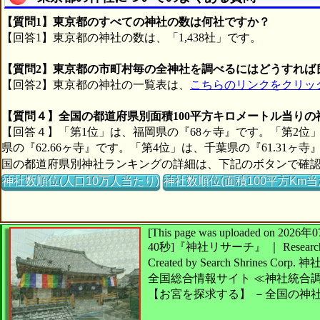
【質問1】東京都のすべての神社の数は何社ですか？
【回答1】東京都の神社の数は、「1,438社」です。
【質問2】東京都の市町村毎の全神社を調べるにはどうすれば
【回答2】東京都の神社の一覧表は、
こちらのリンクをクリッ
【質問４】全国の都道府県別面積100平方キロメートル当り
【回答４】「第1位」は、福岡県の『68ヶ寺』です。「第2位」
県の『62.66ヶ寺』です。「第4位」は、千葉県の『61.31ヶ
国の都道府県別神社ランキングの詳細は、下記のボタンで確
神社数順位(人口10万人当たり)
神社数順位(面積100平方Km当
[This page was uploaded on 2
40秒]
『神社リサーチ』 ｜ Research 
Created by
Search Shrines Corp.
神
全国総合情報サイト
≪神社統合
【お宮を探求する】
－全国の神