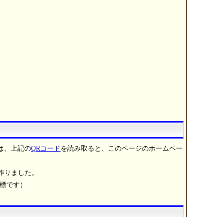
は、上記の
QRコード
を読み取ると、このページのホームペー
作りました。
商標です）