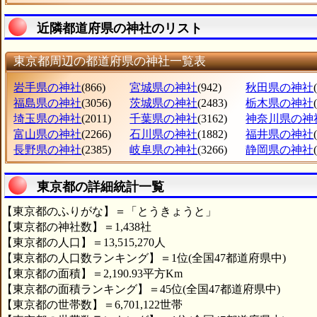
近隣都道府県の神社のリスト
東京都周辺の都道府県の神社一覧表
岩手県の神社
(866)
宮城県の神社
(942)
秋田県の神社
福島県の神社
(3056)
茨城県の神社
(2483)
栃木県の神社
埼玉県の神社
(2011)
千葉県の神社
(3162)
神奈川県の神
富山県の神社
(2266)
石川県の神社
(1882)
福井県の神社
長野県の神社
(2385)
岐阜県の神社
(3266)
静岡県の神社
東京都の詳細統計一覧
【東京都のふりがな】＝「とうきょうと」
【東京都の神社数】＝1,438社
【東京都の人口】＝13,515,270人
【東京都の人口数ランキング】＝1位(全国47都道府県中)
【東京都の面積】＝2,190.93平方Km
【東京都の面積ランキング】＝45位(全国47都道府県中)
【東京都の世帯数】＝6,701,122世帯