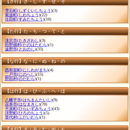
【さ行】さ・し・す・せ・そ
雫石町
(しずくいしちょう)
(3)
紫波町
(しわちょう)
(22)
住田町
(すみたちょう)
(10)
【た行】た・ち・つ・て・と
滝沢市
(たきざわし)
(3)
田野畑村
(たのはたむら)
(1)
遠野市
(とおのし)
(33)
【な行】な・に・ぬ・ね・の
西和賀町
(にしわがまち)
(4)
二戸市
(にのへし)
(15)
野田村
(のだむら)
(1)
【は行】は・ひ・ふ・へ・ほ
八幡平市
(はちまんたいし)
(9)
花巻市
(はなまきし)
(70)
平泉町
(ひらいずみちょう)
(43)
洋野町
(ひろのちょう)
(5)
普代村
(ふだいむら)
(1)
【ま行】ま・み・む・め・も