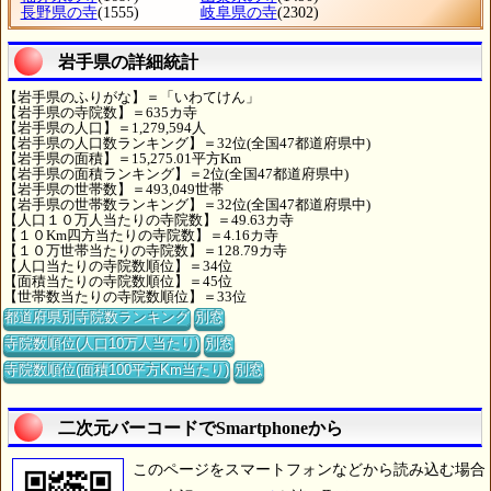
長野県の寺
(1555)
岐阜県の寺
(2302)
岩手県の詳細統計
【岩手県のふりがな】＝「いわてけん」
【岩手県の寺院数】＝635カ寺
【岩手県の人口】＝1,279,594人
【岩手県の人口数ランキング】＝32位(全国47都道府県中)
【岩手県の面積】＝15,275.01平方Km
【岩手県の面積ランキング】＝2位(全国47都道府県中)
【岩手県の世帯数】＝493,049世帯
【岩手県の世帯数ランキング】＝32位(全国47都道府県中)
【人口１０万人当たりの寺院数】＝49.63カ寺
【１０Km四方当たりの寺院数】＝4.16カ寺
【１０万世帯当たりの寺院数】＝128.79カ寺
【人口当たりの寺院数順位】＝34位
【面積当たりの寺院数順位】＝45位
【世帯数当たりの寺院数順位】＝33位
都道府県別寺院数ランキング
別窓
寺院数順位(人口10万人当たり)
別窓
寺院数順位(面積100平方Km当たり)
別窓
二次元バーコードでSmartphoneから
このページをスマートフォンなどから読み込む場合