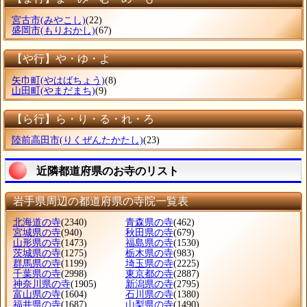
宮古市
(みやこし)
(22)
盛岡市
(もりおかし)
(67)
【や行】や・ゆ・よ
矢巾町
(やはばちょう)
(8)
山田町
(やまだまち)
(9)
【ら行】ら・り・る・れ・ろ
陸前高田市
(りくぜんたかたし)
(23)
近隣都道府県のお寺のリスト
岩手県周辺の都道府県の寺院一覧表
北海道の寺
(2340)
青森県の寺
(462)
宮城県の寺
(940)
秋田県の寺
(679)
山形県の寺
(1473)
福島県の寺
(1530)
茨城県の寺
(1275)
栃木県の寺
(983)
群馬県の寺
(1199)
埼玉県の寺
(2225)
千葉県の寺
(2998)
東京都の寺
(2887)
神奈川県の寺
(1905)
新潟県の寺
(2795)
富山県の寺
(1604)
石川県の寺
(1380)
福井県の寺
(1687)
山梨県の寺
(1490)