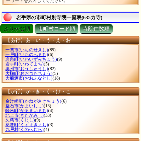
ーワードを入力してください。
岩手県の市町村別寺院一覧表(635カ寺)
ぶりがな順
市町村コード順
寺院件数順
【あ行】あ・い・う・え・お
一関市
(いちのせきし)
(89)
一戸町
(いちのへまち)
(6)
岩泉町
(いわいずみちょう)
(9)
岩手町
(いわてまち)
(5)
奥州市
(おうしゅうし)
(82)
大槌町
(おおつちちょう)
(5)
大船渡市
(おおふなとし)
(18)
【か行】か・き・く・け・こ
金け崎町
(かねがさきちょう)
(6)
釜石市
(かまいしし)
(13)
軽米町
(かるまいまち)
(4)
北上市
(きたかみし)
(33)
久慈市
(くじし)
(9)
葛巻町
(くずまきまち)
(3)
九戸村
(くのへむら)
(4)