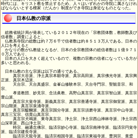
時代には、キリスト教を禁止するため、人々はいずれかの寺院に属さなけれ
ばならないとする檀家（だんか）制度ができ寺院は身近なものとなった。
日本仏教の宗派
総務省統計局が発表している２０１２年現在の「宗教団体数，教師数及び
信者数」調査によると、
仏教系寺院の総数は約７万６千で信者数は約８５１３万人である。日本の
人口を考えると
かなりの数が仏教徒となるが、日本の全宗教団体の総信者数は１億９７１
０万人であり、
日本の人口を大きく超えているので、複数の宗教の信者になっている方が
多いと思われる。
日本仏教の主な宗派は以下の通りである。
真宗大谷派、浄土真宗本願寺派、真宗高田派、真宗佛光寺派、真宗興
正派、真宗木辺派、
天台宗、天台真盛宗、金峯山修験本宗、天台寺門宗、聖観音宗、和
宗、
孝道教団、妙見宗、念法眞教、高野山真言宗、真言宗智山派、真言宗
豊山派、
真言宗大覚寺派、新義真言宗、真言宗善通寺派、真言宗御室派、真言
宗山階派、真言宗泉涌寺派、
真言宗醍醐派、真言宗国分寺派、真言宗須磨寺派、真言宗中山寺派、
真言三宝宗、信貴山真言宗、
真言宗犬鳴派、東寺真言宗、浄土宗、浄土宗西山禅林寺派、浄土宗西
山深草派、西山浄土宗、
時宗、融通念佛宗、臨済宗妙心寺派、臨済宗南禅寺派、臨済宗円覚寺
派、臨済宗建長寺派、
臨済宗天龍寺派、臨済宗相国寺派、臨済宗東福寺派、曹洞宗、黄檗