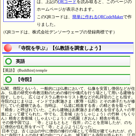
は、上記の
QRコード
を読み取ると、このページの
ホームページが表示されます。
このQRコードは、
簡単に作れるQRCodeMaker
で作
りました。
（QRコードは、株式会社デンソーウェーブの登録商標です）
「寺院を学ぶ」【仏教語を調査しよう】
英語
【英語】 (Buddhist) temple
【寺院】
仏閣、僧院ともいう。一般的には仏教において、仏像を安置し僧侶などが住
み、仏道の研究や布教活動のための修行や儀式を行う場として用いる建物を
指す。しかし、広くはイスラム教やキリスト教などの礼拝堂のことも指す。
寺院のはじまりは、インドでお釈迦さま（釈尊・仏陀）とその弟子たちが修
行していた建物である。当時は、「仏道に精進する舎」の精と舎を取って
「精舎」と呼ばれていた。これら建物はお釈迦さまの教えを信ずる人々の寄
進によって建てられた。中でも、王舎城（おうしゃじょう）の竹林（ちくり
ん）精舎と舎衛城（しゃえいじょう）の祇園（ぎおん）精舎が有名。
その後中国では、「寺」とはもともと「役所」のことを意味したが、のち
に僧侶が住む所をすべて「寺」とよぶようになった。
日本では、古くは山の中に僧侶の修行の場として寺院が建てられたが、の
ちに寺院は人々の住む町の中につくられ、城下町にも寺院が造られた。江戸