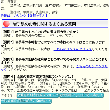
宗、日蓮宗、
法華宗、法華宗真門流、顯本法華宗、本門佛立宗、本門法華宗、法相
宗、
聖徳宗、華厳宗、真言律宗、律宗
詳細はこのリンク【寺院を学ぶ】
岩手県のお寺に関するよくある質問
【質問1】岩手県のすべてのお寺の数は何カ寺ですか？
【回答1】岩手県のお寺の数は、「635カ寺」です。
【質問2】岩手県の市町村ごとのすべての寺院のリストはどこにあります
か？
【回答2】岩手県の寺院の一覧表は、
こちらのリンクをクリック
してくださ
い。
【質問3】岩手県の近隣都道府県ごとのすべての寺院のリストはどこにあり
ますか？
【回答3】岩手県の近隣都道府県の寺院の一覧表は、
こちらのリンクをクリ
ック
してください。
【質問４】全国の都道府県別寺院数ランキングは？
【回答４】「第1位」は、愛知県の『4,668ヶ寺』です。「第2位」は、大阪
府の『3,372ヶ寺』です。「第3位」は、兵庫県の『3,259ヶ寺』です。「第4
位」は、滋賀県の『3,095ヶ寺』です。「第5位」は、京都府の『3,031ヶ
寺』です。全国の都道府県別寺院ランキングの詳細は、下記のボタンで確認
できます。
都道府県別寺院数ランキング
寺院数順位(人口10万人当たり)
寺院数順位(面積100平方Km当たり)