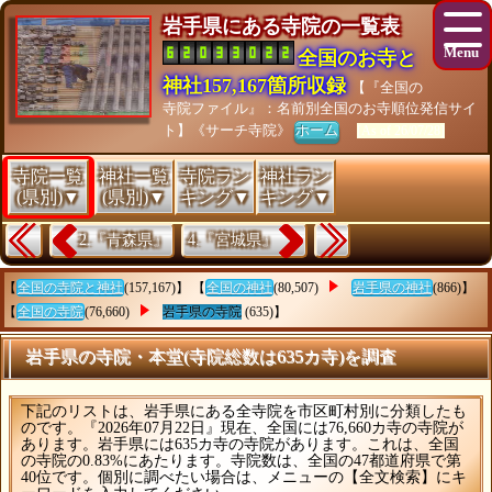
岩手県にある寺院の一覧表
全国のお寺と
神社157,167箇所収録
【『全国の
寺院ファイル』：名前別全国のお寺順位発信サイ
ト】《サーチ寺院》
ホーム
[As of 26/07/28]
寺院一覧
神社一覧
寺院ラン
神社ラン
(県別)▼
(県別)▼
キング▼
キング▼
2.『青森県』
4.『宮城県』
【
全国の寺院と神社
(157,167)】 【
全国の神社
(80,507)
岩手県の神社
(866)】
【
全国の寺院
(76,660)
岩手県の寺院
(635)】
岩手県の寺院・本堂(寺院総数は635カ寺)を調査
下記のリストは、岩手県にある全寺院を市区町村別に分類したも
のです。『2026年07月22日』現在、全国には76,660カ寺の寺院が
あります。岩手県には635カ寺の寺院があります。これは、全国
の寺院の0.83%にあたります。寺院数は、全国の47都道府県で第
40位です。個別に調べたい場合は、メニューの【全文検索】にキ