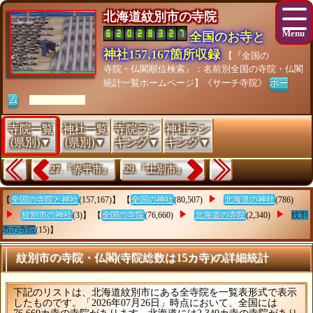
北海道紋別市の寺院
全国のお寺と
神社157,167箇所収録
【『全国の
寺院・仏閣順位検索』：名前別全国の寺院・仏閣
統計一覧ホームページ】《サーチ寺院》
ホー
ム
[As of 26/07/28]
寺院一覧
神社一覧
寺院ラン
神社ラン
(県別)▼
(県別)▼
キング▼
キング▼
27.『赤平市』
29.『士別市』
【
全国の寺院と神社
(157,167)】 【
全国の神社
(80,507)
北海道の神社
(786)
紋別市の神社
(3)】 【
全国の寺院
(76,660)
北海道の寺院
(2,340)
紋別
市の寺院
(15)】
紋別市の寺院・仏閣(寺院総数は15カ寺)の詳細統計
下記のリストは、北海道紋別市にある全寺院を一覧表形式で表示
したものです。「2026年07月26日」時点において、全国には