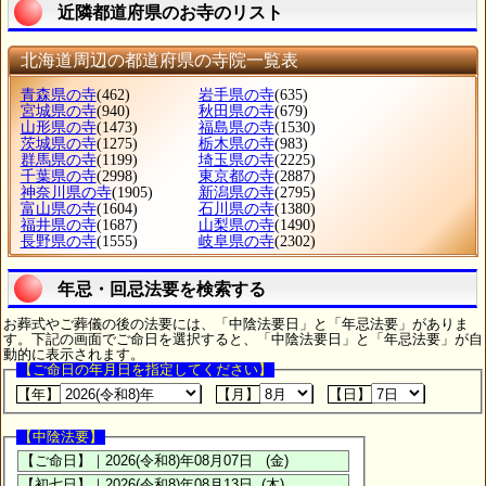
近隣都道府県のお寺のリスト
北海道周辺の都道府県の寺院一覧表
青森県の寺
(462)
岩手県の寺
(635)
宮城県の寺
(940)
秋田県の寺
(679)
山形県の寺
(1473)
福島県の寺
(1530)
茨城県の寺
(1275)
栃木県の寺
(983)
群馬県の寺
(1199)
埼玉県の寺
(2225)
千葉県の寺
(2998)
東京都の寺
(2887)
神奈川県の寺
(1905)
新潟県の寺
(2795)
富山県の寺
(1604)
石川県の寺
(1380)
福井県の寺
(1687)
山梨県の寺
(1490)
長野県の寺
(1555)
岐阜県の寺
(2302)
年忌・回忌法要を検索する
お葬式やご葬儀の後の法要には、「中陰法要日」と「年忌法要」がありま
す。下記の画面でご命日を選択すると、「中陰法要日」と「年忌法要」が自
動的に表示されます。
【ご命日の年月日を指定してください】
【年】
【月】
【日】
【中陰法要】