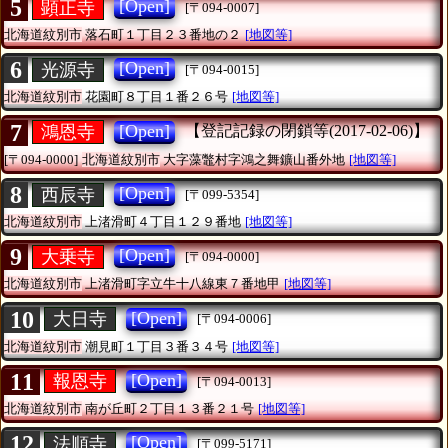
5
[Open]
顕正寺
[〒094-0007]
北海道紋別市
落石町１丁目２３番地の２
[地図等]
6
[Open]
光源寺
[〒094-0015]
北海道紋別市
花園町８丁目１番２６号
[地図等]
7
[Open]
鴻恩寺
【登記記録の閉鎖等(2017-02-06)】
[〒094-0000]
北海道紋別市
大字藻鼈村字鴻之舞鑛山番外地
[地図等]
8
[Open]
西辰寺
[〒099-5354]
北海道紋別市
上渚滑町４丁目１２９番地
[地図等]
9
[Open]
大乗寺
[〒094-0000]
北海道紋別市
上渚滑町字立牛十八線東７番地甲
[地図等]
10
[Open]
大日寺
[〒094-0006]
北海道紋別市
潮見町１丁目３番３４号
[地図等]
11
[Open]
報恩寺
[〒094-0013]
北海道紋別市
南が丘町２丁目１３番２１号
[地図等]
12
[Open]
法順寺
[〒099-5171]