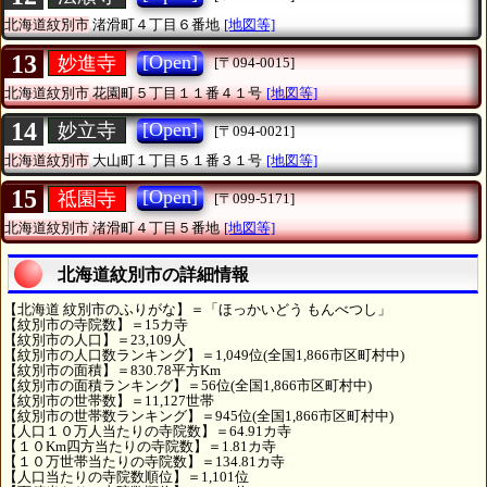
北海道紋別市
渚滑町４丁目６番地
[地図等]
13
[Open]
妙進寺
[〒094-0015]
北海道紋別市
花園町５丁目１１番４１号
[地図等]
14
[Open]
妙立寺
[〒094-0021]
北海道紋別市
大山町１丁目５１番３１号
[地図等]
15
[Open]
祗園寺
[〒099-5171]
北海道紋別市
渚滑町４丁目５番地
[地図等]
北海道紋別市の詳細情報
【北海道 紋別市のふりがな】＝「ほっかいどう もんべつし」
【紋別市の寺院数】＝15カ寺
【紋別市の人口】＝23,109人
【紋別市の人口数ランキング】＝1,049位(全国1,866市区町村中)
【紋別市の面積】＝830.78平方Km
【紋別市の面積ランキング】＝56位(全国1,866市区町村中)
【紋別市の世帯数】＝11,127世帯
【紋別市の世帯数ランキング】＝945位(全国1,866市区町村中)
【人口１０万人当たりの寺院数】＝64.91カ寺
【１０Km四方当たりの寺院数】＝1.81カ寺
【１０万世帯当たりの寺院数】＝134.81カ寺
【人口当たりの寺院数順位】＝1,101位