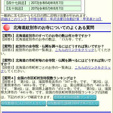
一般的に五七日から七七日の間に忌明け法要が行われます。
詳細はこのリンク【中陰法要日・年忌法要日自動計算・早見表とは】
北海道紋別市のお寺についてのよくある質問
【質問1】北海道紋別市のすべてのお寺の数は何カ寺ですか？
【回答1】北海道紋別市のお寺の数は、「15カ寺」です。
【質問2】紋別市の全寺院・仏閣を調べるにはどうすれば良いですか？
【回答2】紋別市のお寺の一覧表は、
こちらのリンクをクリック
してくださ
い。
【質問3】北海道の市町村毎の全寺院・仏閣を調べるにはどうすれば良いで
すか？
【回答3】北海道の市町村ごとのお寺の一覧表は、
こちらのリンクをクリッ
ク
してください。
【質問４】全国の市区町村別寺院数ランキングは？
【回答４】「第1位」は、滋賀県長浜市の『507ヶ寺』です。「第2位」は、
三重県津市の『469ヶ寺』です。「第3位」は、富山県富山市の『461ヶ寺』
です。「第4位」は、新潟県上越市の『451ヶ寺』です。「第5位」は、滋賀
県大津市の『441ヶ寺』です。全国の市区町村県別寺院ランキングの詳細
は、下記のボタンで確認できます。
市区町村別寺院数ランキング
寺院数順位(人口10万人当たり)
寺院数順位(面積100平方Km当たり)