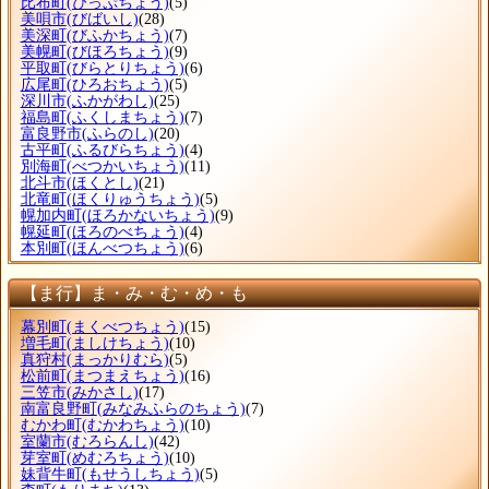
比布町
(ぴっぷちょう)
(5)
美唄市
(びばいし)
(28)
美深町
(びふかちょう)
(7)
美幌町
(びほろちょう)
(9)
平取町
(びらとりちょう)
(6)
広尾町
(ひろおちょう)
(5)
深川市
(ふかがわし)
(25)
福島町
(ふくしまちょう)
(7)
富良野市
(ふらのし)
(20)
古平町
(ふるびらちょう)
(4)
別海町
(べつかいちょう)
(11)
北斗市
(ほくとし)
(21)
北竜町
(ほくりゅうちょう)
(5)
幌加内町
(ほろかないちょう)
(9)
幌延町
(ほろのべちょう)
(4)
本別町
(ほんべつちょう)
(6)
【ま行】ま・み・む・め・も
幕別町
(まくべつちょう)
(15)
増毛町
(ましけちょう)
(10)
真狩村
(まっかりむら)
(5)
松前町
(まつまえちょう)
(16)
三笠市
(みかさし)
(17)
南富良野町
(みなみふらのちょう)
(7)
むかわ町
(むかわちょう)
(10)
室蘭市
(むろらんし)
(42)
芽室町
(めむろちょう)
(10)
妹背牛町
(もせうしちょう)
(5)