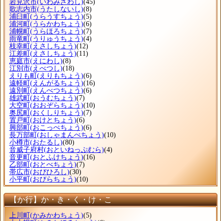
岩見沢市
(いわみざわし)
(45)
歌志内市
(うたしないし)
(8)
浦臼町
(うらうすちょう)
(5)
浦河町
(うらかわちょう)
(6)
浦幌町
(うらほろちょう)
(7)
雨竜町
(うりゅうちょう)
(4)
枝幸町
(えさしちょう)
(12)
江差町
(えさしちょう)
(11)
恵庭市
(えにわし)
(8)
江別市
(えべつし)
(18)
えりも町
(えりもちょう)
(6)
遠軽町
(えんがるちょう)
(16)
遠別町
(えんべつちょう)
(6)
雄武町
(おうむちょう)
(7)
大空町
(おおぞらちょう)
(10)
奥尻町
(おくしりちょう)
(7)
置戸町
(おけとちょう)
(6)
興部町
(おこっぺちょう)
(6)
長万部町
(おしゃまんべちょう)
(10)
小樽市
(おたるし)
(80)
音威子府村
(おといねっぷむら)
(4)
音更町
(おとふけちょう)
(16)
乙部町
(おとべちょう)
(7)
帯広市
(おびひろし)
(30)
小平町
(おびらちょう)
(10)
【か行】か・き・く・け・こ
上川町
(かみかわちょう)
(5)