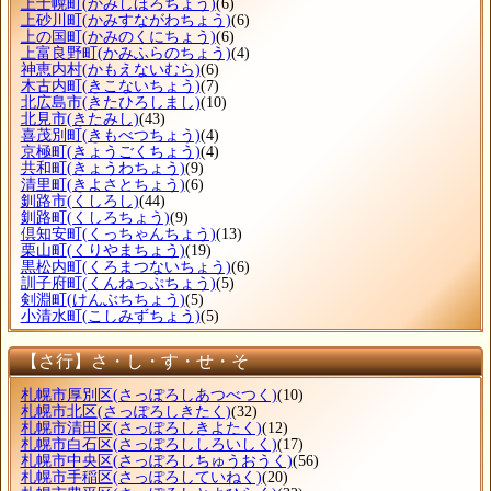
上士幌町
(かみしほろちょう)
(6)
上砂川町
(かみすながわちょう)
(6)
上の国町
(かみのくにちょう)
(6)
上富良野町
(かみふらのちょう)
(4)
神恵内村
(かもえないむら)
(6)
木古内町
(きこないちょう)
(7)
北広島市
(きたひろしまし)
(10)
北見市
(きたみし)
(43)
喜茂別町
(きもべつちょう)
(4)
京極町
(きょうごくちょう)
(4)
共和町
(きょうわちょう)
(9)
清里町
(きよさとちょう)
(6)
釧路市
(くしろし)
(44)
釧路町
(くしろちょう)
(9)
倶知安町
(くっちゃんちょう)
(13)
栗山町
(くりやまちょう)
(19)
黒松内町
(くろまつないちょう)
(6)
訓子府町
(くんねっぷちょう)
(5)
剣淵町
(けんぶちちょう)
(5)
小清水町
(こしみずちょう)
(5)
【さ行】さ・し・す・せ・そ
札幌市厚別区
(さっぽろしあつべつく)
(10)
札幌市北区
(さっぽろしきたく)
(32)
札幌市清田区
(さっぽろしきよたく)
(12)
札幌市白石区
(さっぽろししろいしく)
(17)
札幌市中央区
(さっぽろしちゅうおうく)
(56)
札幌市手稲区
(さっぽろしていねく)
(20)