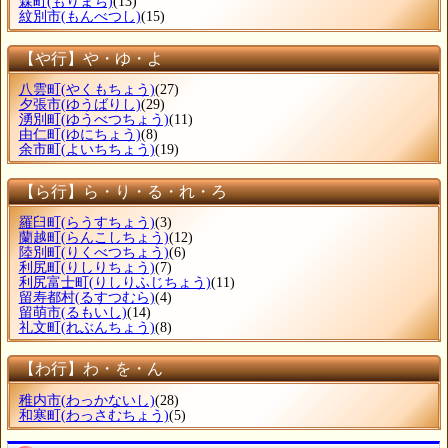
森町
(もりまち)
(13)
紋別市
(もんべつし)
(15)
【や行】や・ゆ・よ
八雲町
(やくもちょう)
(27)
夕張市
(ゆうばりし)
(29)
湧別町
(ゆうべつちょう)
(11)
由仁町
(ゆにちょう)
(8)
余市町
(よいちちょう)
(19)
【ら行】ら・り・る・れ・ろ
羅臼町
(らうすちょう)
(3)
蘭越町
(らんこしちょう)
(12)
陸別町
(りくべつちょう)
(6)
利尻町
(りしりちょう)
(7)
利尻富士町
(りしりふじちょう)
(11)
留寿都村
(るすつむら)
(4)
留萌市
(るもいし)
(14)
礼文町
(れぶんちょう)
(8)
【わ行】わ・を・ん
稚内市
(わっかないし)
(28)
和寒町
(わっさむちょう)
(5)