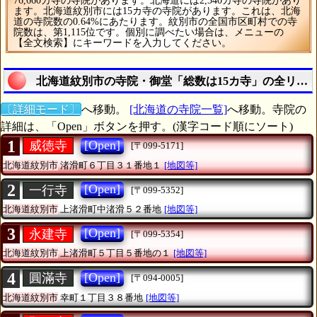
76,660カ寺の寺院があります。北海道には2,340カ寺の寺院があり
ます。北海道紋別市には15カ寺の寺院があります。これは、北海
道の寺院数の0.64%にあたります。紋別市の全国市区町村での寺
院数は、第1,115位です。個別に調べたい場合は、メニューの
【全文検索】にキーワードを入力してください。
北海道紋別市の寺院・御堂「総数は15カ寺」の全リス
〔詳細モード〕
へ移動。
[北海道の寺院一覧]
へ移動。寺院の
詳細は、「Open」ボタンを押す。(漢字コード順にソート)
1
[Open]
威徳寺
[〒099-5171]
北海道紋別市
渚滑町６丁目３１番地１
[地図等]
2
[Open]
一行寺
[〒099-5352]
北海道紋別市
上渚滑町中渚滑５２番地
[地図等]
3
[Open]
永建寺
[〒099-5354]
北海道紋別市
上渚滑町５丁目５番地の１
[地図等]
4
[Open]
圓滿寺
[〒094-0005]
北海道紋別市
幸町１丁目３８番地
[地図等]