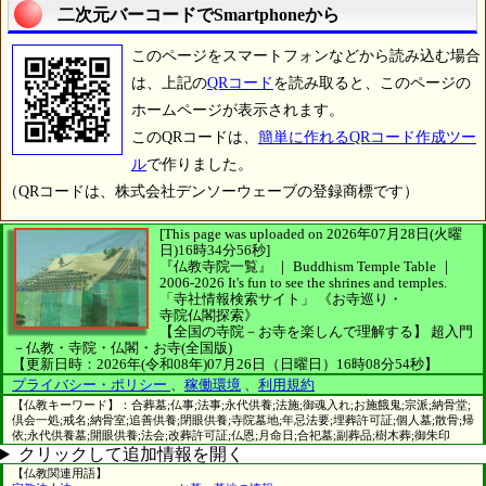
二次元バーコードでSmartphoneから
このページをスマートフォンなどから読み込む場合
は、上記の
QRコード
を読み取ると、このページの
ホームページが表示されます。
このQRコードは、
簡単に作れるQRコード作成ツー
ル
で作りました。
（QRコードは、株式会社デンソーウェーブの登録商標です）
[This page was uploaded on 2026年07月28日(火曜
日)16時34分56秒]
『仏教寺院一覧』 ｜ Buddhism Temple Table
｜
2006-2026
It's fun to see
the shrines and temples.
「寺社情報検索サイト」
《お寺巡り・
寺院仏閣探索》
【全国の寺院－お寺を楽しんで理解する】
超入門
－仏教・寺院・仏閣・お寺(全国版)
【更新日時：2026年(令和08年)07月26日（日曜日）16時08分54秒】
プライバシー・ポリシー
、
稼働環境
、
利用規約
【仏教キーワード】：合葬墓;仏事;法事;永代供養;法施;御魂入れ;お施餓鬼;宗派;納骨堂;
倶会一処;戒名;納骨室;追善供養;閉眼供養;寺院墓地;年忌法要;埋葬許可証;個人墓;散骨;帰
依;永代供養墓;開眼供養;法会;改葬許可証;仏恩;月命日;合祀墓;副葬品;樹木葬;御朱印
クリックして追加情報を開く
【仏教関連用語】