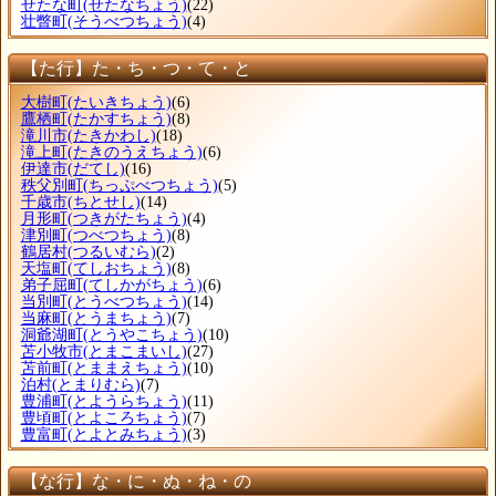
せたな町
(せたなちょう)
(22)
壮瞥町
(そうべつちょう)
(4)
【た行】た・ち・つ・て・と
大樹町
(たいきちょう)
(6)
鷹栖町
(たかすちょう)
(8)
滝川市
(たきかわし)
(18)
滝上町
(たきのうえちょう)
(6)
伊達市
(だてし)
(16)
秩父別町
(ちっぷべつちょう)
(5)
千歳市
(ちとせし)
(14)
月形町
(つきがたちょう)
(4)
津別町
(つべつちょう)
(8)
鶴居村
(つるいむら)
(2)
天塩町
(てしおちょう)
(8)
弟子屈町
(てしかがちょう)
(6)
当別町
(とうべつちょう)
(14)
当麻町
(とうまちょう)
(7)
洞爺湖町
(とうやこちょう)
(10)
苫小牧市
(とまこまいし)
(27)
苫前町
(とままえちょう)
(10)
泊村
(とまりむら)
(7)
豊浦町
(とようらちょう)
(11)
豊頃町
(とよころちょう)
(7)
豊富町
(とよとみちょう)
(3)
【な行】な・に・ぬ・ね・の