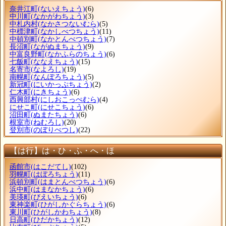
奈井江町
(ないえちょう)
(6)
中川町
(なかがわちょう)
(3)
中札内村
(なかさつないむら)
(5)
中標津町
(なかしべつちょう)
(11)
中頓別町
(なかとんべつちょう)
(7)
長沼町
(ながぬまちょう)
(9)
中富良野町
(なかふらのちょう)
(6)
七飯町
(ななえちょう)
(15)
名寄市
(なよろし)
(19)
南幌町
(なんぽろちょう)
(5)
新冠町
(にいかっぷちょう)
(2)
仁木町
(にきちょう)
(6)
西興部村
(にしおこっぺむら)
(4)
にせこ町
(にせこちょう)
(6)
沼田町
(ぬまたちょう)
(6)
根室市
(ねむろし)
(20)
登別市
(のぼりべつし)
(22)
【は行】は・ひ・ふ・へ・ほ
函館市
(はこだてし)
(102)
羽幌町
(はぼろちょう)
(11)
浜頓別町
(はまとんべつちょう)
(6)
浜中町
(はまなかちょう)
(6)
美瑛町
(びえいちょう)
(6)
東神楽町
(ひがしかぐらちょう)
(6)
東川町
(ひがしかわちょう)
(8)
日高町
(ひだかちょう)
(12)