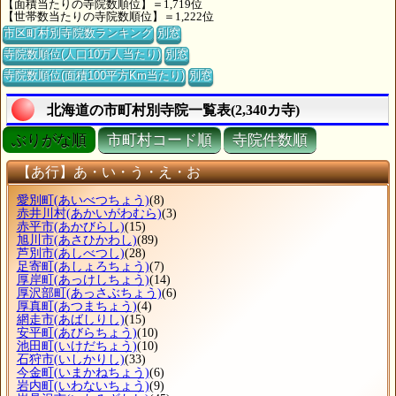
【面積当たりの寺院数順位】＝1,719位
【世帯数当たりの寺院数順位】＝1,222位
市区町村別寺院数ランキング
別窓
寺院数順位(人口10万人当たり)
別窓
寺院数順位(面積100平方Km当たり)
別窓
北海道の市町村別寺院一覧表(2,340カ寺)
ぶりがな順
市町村コード順
寺院件数順
【あ行】あ・い・う・え・お
愛別町
(あいべつちょう)
(8)
赤井川村
(あかいがわむら)
(3)
赤平市
(あかびらし)
(15)
旭川市
(あさひかわし)
(89)
芦別市
(あしべつし)
(28)
足寄町
(あしょろちょう)
(7)
厚岸町
(あっけしちょう)
(14)
厚沢部町
(あっさぶちょう)
(6)
厚真町
(あつまちょう)
(4)
網走市
(あばしりし)
(15)
安平町
(あびらちょう)
(10)
池田町
(いけだちょう)
(10)
石狩市
(いしかりし)
(33)
今金町
(いまかねちょう)
(6)
岩内町
(いわないちょう)
(9)