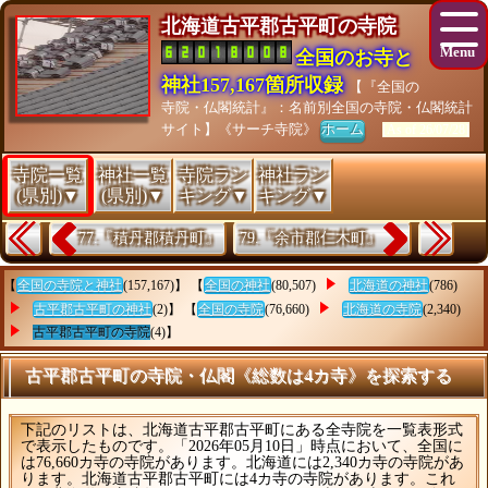
北海道古平郡古平町の寺院
全国のお寺と
神社157,167箇所収録
【『全国の
寺院・仏閣統計』：名前別全国の寺院・仏閣統計
サイト】《サーチ寺院》
ホーム
[As of 26/07/28]
寺院一覧
神社一覧
寺院ラン
神社ラン
(県別)▼
(県別)▼
キング▼
キング▼
77.『積丹郡積丹町』
79.『余市郡仁木町』
【
全国の寺院と神社
(157,167)】 【
全国の神社
(80,507)
北海道の神社
(786)
古平郡古平町の神社
(2)】 【
全国の寺院
(76,660)
北海道の寺院
(2,340)
古平郡古平町の寺院
(4)】
古平郡古平町の寺院・仏閣《総数は4カ寺》を探索する
下記のリストは、北海道古平郡古平町にある全寺院を一覧表形式
で表示したものです。「2026年05月10日」時点において、全国に
は76,660カ寺の寺院があります。北海道には2,340カ寺の寺院があ
ります。北海道古平郡古平町には4カ寺の寺院があります。これ