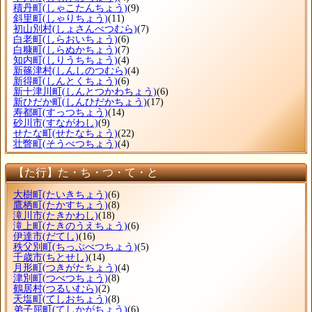
積丹町
(しゃこたんちょう)
(9)
斜里町
(しゃりちょう)
(11)
初山別村
(しょさんべつむら)
(7)
白老町
(しらおいちょう)
(6)
白糠町
(しらぬかちょう)
(7)
知内町
(しりうちちょう)
(4)
新篠津村
(しんしのつむら)
(4)
新得町
(しんとくちょう)
(6)
新十津川町
(しんとつかわちょう)
(6)
新ひだか町
(しんひだかちょう)
(17)
寿都町
(すっつちょう)
(14)
砂川市
(すながわし)
(9)
せたな町
(せたなちょう)
(22)
壮瞥町
(そうべつちょう)
(4)
【た行】た・ち・つ・て・と
大樹町
(たいきちょう)
(6)
鷹栖町
(たかすちょう)
(8)
滝川市
(たきかわし)
(18)
滝上町
(たきのうえちょう)
(6)
伊達市
(だてし)
(16)
秩父別町
(ちっぷべつちょう)
(5)
千歳市
(ちとせし)
(14)
月形町
(つきがたちょう)
(4)
津別町
(つべつちょう)
(8)
鶴居村
(つるいむら)
(2)
天塩町
(てしおちょう)
(8)
弟子屈町
(てしかがちょう)
(6)