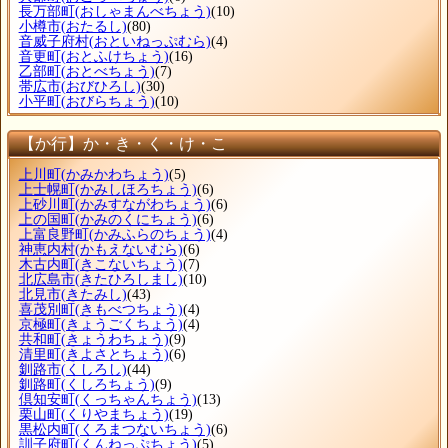
長万部町
(おしゃまんべちょう)
(10)
小樽市
(おたるし)
(80)
音威子府村
(おといねっぷむら)
(4)
音更町
(おとふけちょう)
(16)
乙部町
(おとべちょう)
(7)
帯広市
(おびひろし)
(30)
小平町
(おびらちょう)
(10)
【か行】か・き・く・け・こ
上川町
(かみかわちょう)
(5)
上士幌町
(かみしほろちょう)
(6)
上砂川町
(かみすながわちょう)
(6)
上の国町
(かみのくにちょう)
(6)
上富良野町
(かみふらのちょう)
(4)
神恵内村
(かもえないむら)
(6)
木古内町
(きこないちょう)
(7)
北広島市
(きたひろしまし)
(10)
北見市
(きたみし)
(43)
喜茂別町
(きもべつちょう)
(4)
京極町
(きょうごくちょう)
(4)
共和町
(きょうわちょう)
(9)
清里町
(きよさとちょう)
(6)
釧路市
(くしろし)
(44)
釧路町
(くしろちょう)
(9)
倶知安町
(くっちゃんちょう)
(13)
栗山町
(くりやまちょう)
(19)
黒松内町
(くろまつないちょう)
(6)
訓子府町
(くんねっぷちょう)
(5)