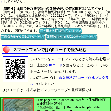
ク
してください。
【質問４】全国で10万世帯当りの寺院が多いの市区町村はどこですか？
【回答４】「第1位」は、福島県相馬郡飯舘村の『600,000ヶ寺』です。「第
2位」は、福島県双葉郡葛尾村の『22,222.22ヶ寺』です。「第3位」は、和
歌山県伊都郡高野町の『8,378.75ヶ寺』です。「第4位」は、山梨県南巨摩
郡早川町の『5,933.68ヶ寺』です。「第5位」は、奈良県吉野郡黒滝村の
『4,501.61ヶ寺』です。全国の市区町村県別寺院ランキングの詳細は、下記
のボタンで確認できます。
市区町村別寺院数ランキング
寺院数順位(人口10万人当たり)
寺院数順位(面積100平方Km当たり)
スマートフォンではQRコードで読み込む
このページをスマートフォンなどから読み込む場合
は、上記の
QRコード
を読み取ると、このページの
ホームページが表示されます。
このQRコードは、
永久無料QRコード作成プログラ
ム
で作りました。
（QRコードは、株式会社デンソーウェーブの登録商標です）
[This page was uploaded on 2026年07月28日(火曜
日)16時34分57秒]
『仏教寺院一覧』 ｜ Buddhism Temple Table
｜
2006-2026
It's fun to see
the shrines and temples.