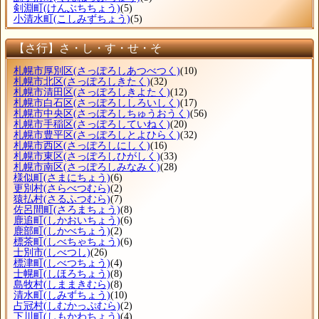
剣淵町
(けんぶちちょう)
(5)
小清水町
(こしみずちょう)
(5)
【さ行】さ・し・す・せ・そ
札幌市厚別区
(さっぽろしあつべつく)
(10)
札幌市北区
(さっぽろしきたく)
(32)
札幌市清田区
(さっぽろしきよたく)
(12)
札幌市白石区
(さっぽろししろいしく)
(17)
札幌市中央区
(さっぽろしちゅうおうく)
(56)
札幌市手稲区
(さっぽろしていねく)
(20)
札幌市豊平区
(さっぽろしとよひらく)
(32)
札幌市西区
(さっぽろしにしく)
(16)
札幌市東区
(さっぽろしひがしく)
(33)
札幌市南区
(さっぽろしみなみく)
(28)
様似町
(さまにちょう)
(6)
更別村
(さらべつむら)
(2)
猿払村
(さるふつむら)
(7)
佐呂間町
(さろまちょう)
(8)
鹿追町
(しかおいちょう)
(6)
鹿部町
(しかべちょう)
(2)
標茶町
(しべちゃちょう)
(6)
士別市
(しべつし)
(26)
標津町
(しべつちょう)
(4)
士幌町
(しほろちょう)
(8)
島牧村
(しままきむら)
(8)
清水町
(しみずちょう)
(10)
占冠村
(しむかっぷむら)
(2)
下川町
(しもかわちょう)
(4)