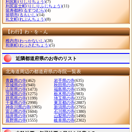
利尻町
(りしりちょう)
(7)
利尻富士町
(りしりふじちょう)
(11)
留寿都村
(るすつむら)
(4)
留萌市
(るもいし)
(14)
礼文町
(れぶんちょう)
(8)
【わ行】わ・を・ん
稚内市
(わっかないし)
(28)
和寒町
(わっさむちょう)
(5)
近隣都道府県のお寺のリスト
北海道周辺の都道府県の寺院一覧表
青森県の寺
(462)
岩手県の寺
(635)
宮城県の寺
(940)
秋田県の寺
(679)
山形県の寺
(1473)
福島県の寺
(1530)
茨城県の寺
(1275)
栃木県の寺
(983)
群馬県の寺
(1199)
埼玉県の寺
(2225)
千葉県の寺
(2998)
東京都の寺
(2887)
神奈川県の寺
(1905)
新潟県の寺
(2795)
富山県の寺
(1604)
石川県の寺
(1380)
福井県の寺
(1687)
山梨県の寺
(1490)
長野県の寺
(1555)
岐阜県の寺
(2302)