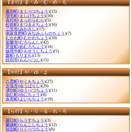
【ま行】ま・み・む・め・も
幕別町
(まくべつちょう)
(15)
増毛町
(ましけちょう)
(10)
真狩村
(まっかりむら)
(5)
松前町
(まつまえちょう)
(16)
三笠市
(みかさし)
(17)
南富良野町
(みなみふらのちょう)
(7)
むかわ町
(むかわちょう)
(10)
室蘭市
(むろらんし)
(42)
芽室町
(めむろちょう)
(10)
妹背牛町
(もせうしちょう)
(5)
森町
(もりまち)
(13)
紋別市
(もんべつし)
(15)
【や行】や・ゆ・よ
八雲町
(やくもちょう)
(27)
夕張市
(ゆうばりし)
(29)
湧別町
(ゆうべつちょう)
(11)
由仁町
(ゆにちょう)
(8)
余市町
(よいちちょう)
(19)
【ら行】ら・り・る・れ・ろ
羅臼町
(らうすちょう)
(3)
蘭越町
(らんこしちょう)
(12)
陸別町
(りくべつちょう)
(6)