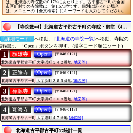
は、北海道の寺院数の0.17%にあたります。古平郡古平町の全国
市区町村での寺院数は、第1,671位です。個別に調べたい場合
は、メニューの【全文検索】にキーワードを入力してください。
【寺院数=4】北海道古平郡古平町の寺院・御堂《4カ
〔詳細モード〕
へ移動。
[北海道の寺院一覧]
へ移動。寺院の
詳細は、「Open」ボタンを押す。(漢字コード順にソート)
1
[Open]
願雄寺
[〒046-0121]
北海道古平郡古平町
大字浜町３４２番地
[地図等]
2
[Open]
正隆寺
[〒046-0121]
北海道古平郡古平町
大字浜町３６３番地
[地図等]
3
[Open]
禅源寺
[〒046-0121]
北海道古平郡古平町
大字浜町３６８番地
[地図等]
4
[Open]
寳海寺
[〒046-0113]
北海道古平郡古平町
大字港町４７番地
[地図等]
北海道古平郡古平町の統計一覧