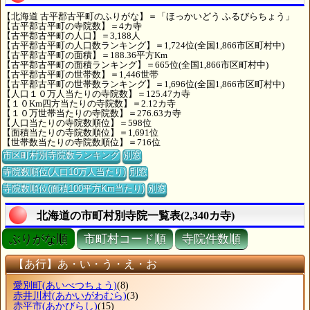
【北海道 古平郡古平町のふりがな】＝「ほっかいどう ふるびらちょう」
【古平郡古平町の寺院数】＝4カ寺
【古平郡古平町の人口】＝3,188人
【古平郡古平町の人口数ランキング】＝1,724位(全国1,866市区町村中)
【古平郡古平町の面積】＝188.36平方Km
【古平郡古平町の面積ランキング】＝665位(全国1,866市区町村中)
【古平郡古平町の世帯数】＝1,446世帯
【古平郡古平町の世帯数ランキング】＝1,696位(全国1,866市区町村中)
【人口１０万人当たりの寺院数】＝125.47カ寺
【１０Km四方当たりの寺院数】＝2.12カ寺
【１０万世帯当たりの寺院数】＝276.63カ寺
【人口当たりの寺院数順位】＝598位
【面積当たりの寺院数順位】＝1,691位
【世帯数当たりの寺院数順位】＝716位
市区町村別寺院数ランキング
別窓
寺院数順位(人口10万人当たり)
別窓
寺院数順位(面積100平方Km当たり)
別窓
北海道の市町村別寺院一覧表(2,340カ寺)
ぶりがな順
市町村コード順
寺院件数順
【あ行】あ・い・う・え・お
愛別町
(あいべつちょう)
(8)
赤井川村
(あかいがわむら)
(3)
赤平市
(あかびらし)
(15)