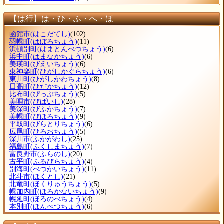
【は行】は・ひ・ふ・へ・ほ
函館市
(はこだてし)
(102)
羽幌町
(はぼろちょう)
(11)
浜頓別町
(はまとんべつちょう)
(6)
浜中町
(はまなかちょう)
(6)
美瑛町
(びえいちょう)
(6)
東神楽町
(ひがしかぐらちょう)
(6)
東川町
(ひがしかわちょう)
(8)
日高町
(ひだかちょう)
(12)
比布町
(ぴっぷちょう)
(5)
美唄市
(びばいし)
(28)
美深町
(びふかちょう)
(7)
美幌町
(びほろちょう)
(9)
平取町
(びらとりちょう)
(6)
広尾町
(ひろおちょう)
(5)
深川市
(ふかがわし)
(25)
福島町
(ふくしまちょう)
(7)
富良野市
(ふらのし)
(20)
古平町
(ふるびらちょう)
(4)
別海町
(べつかいちょう)
(11)
北斗市
(ほくとし)
(21)
北竜町
(ほくりゅうちょう)
(5)
幌加内町
(ほろかないちょう)
(9)
幌延町
(ほろのべちょう)
(4)
本別町
(ほんべつちょう)
(6)