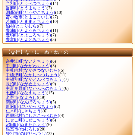
当別町
(とうべつちょう)
(14)
当麻町
(とうまちょう)
(7)
洞爺湖町
(とうやこちょう)
(10)
苫小牧市
(とまこまいし)
(27)
苫前町
(とままえちょう)
(10)
泊村
(とまりむら)
(7)
豊浦町
(とようらちょう)
(11)
豊頃町
(とよころちょう)
(7)
豊富町
(とよとみちょう)
(3)
【な行】な・に・ぬ・ね・の
奈井江町
(ないえちょう)
(6)
中川町
(なかがわちょう)
(3)
中札内村
(なかさつないむら)
(5)
中標津町
(なかしべつちょう)
(11)
中頓別町
(なかとんべつちょう)
(7)
長沼町
(ながぬまちょう)
(9)
中富良野町
(なかふらのちょう)
(6)
七飯町
(ななえちょう)
(15)
名寄市
(なよろし)
(19)
南幌町
(なんぽろちょう)
(5)
新冠町
(にいかっぷちょう)
(2)
仁木町
(にきちょう)
(6)
西興部村
(にしおこっぺむら)
(4)
にせこ町
(にせこちょう)
(6)
沼田町
(ぬまたちょう)
(6)
根室市
(ねむろし)
(20)
登別市
(のぼりべつし)
(22)