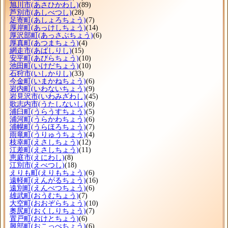
旭川市
(あさひかわし)
(89)
芦別市
(あしべつし)
(28)
足寄町
(あしょろちょう)
(7)
厚岸町
(あっけしちょう)
(14)
厚沢部町
(あっさぶちょう)
(6)
厚真町
(あつまちょう)
(4)
網走市
(あばしりし)
(15)
安平町
(あびらちょう)
(10)
池田町
(いけだちょう)
(10)
石狩市
(いしかりし)
(33)
今金町
(いまかねちょう)
(6)
岩内町
(いわないちょう)
(9)
岩見沢市
(いわみざわし)
(45)
歌志内市
(うたしないし)
(8)
浦臼町
(うらうすちょう)
(5)
浦河町
(うらかわちょう)
(6)
浦幌町
(うらほろちょう)
(7)
雨竜町
(うりゅうちょう)
(4)
枝幸町
(えさしちょう)
(12)
江差町
(えさしちょう)
(11)
恵庭市
(えにわし)
(8)
江別市
(えべつし)
(18)
えりも町
(えりもちょう)
(6)
遠軽町
(えんがるちょう)
(16)
遠別町
(えんべつちょう)
(6)
雄武町
(おうむちょう)
(7)
大空町
(おおぞらちょう)
(10)
奥尻町
(おくしりちょう)
(7)
置戸町
(おけとちょう)
(6)
興部町
(おこっぺちょう)
(6)