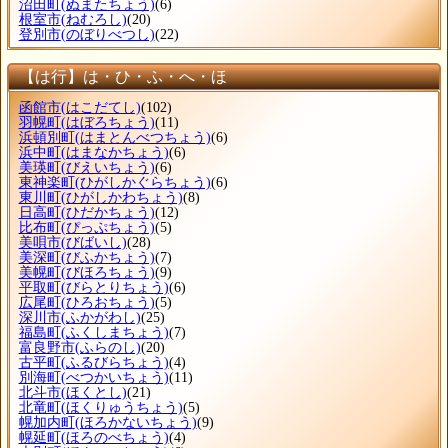
沼田町
(ぬまたちょう)
(6)
根室市
(ねむろし)
(20)
登別市
(のぼりべつし)
(22)
【は行】は・ひ・ふ・へ・ほ
函館市
(はこだてし)
(102)
羽幌町
(はぼろちょう)
(11)
浜頓別町
(はまとんべつちょう)
(6)
浜中町
(はまなかちょう)
(6)
美瑛町
(びえいちょう)
(6)
東神楽町
(ひがしかぐらちょう)
(6)
東川町
(ひがしかわちょう)
(8)
日高町
(ひだかちょう)
(12)
比布町
(ぴっぷちょう)
(5)
美唄市
(びばいし)
(28)
美深町
(びふかちょう)
(7)
美幌町
(びほろちょう)
(9)
平取町
(びらとりちょう)
(6)
広尾町
(ひろおちょう)
(5)
深川市
(ふかがわし)
(25)
福島町
(ふくしまちょう)
(7)
富良野市
(ふらのし)
(20)
古平町
(ふるびらちょう)
(4)
別海町
(べつかいちょう)
(11)
北斗市
(ほくとし)
(21)
北竜町
(ほくりゅうちょう)
(5)
幌加内町
(ほろかないちょう)
(9)
幌延町
(ほろのべちょう)
(4)