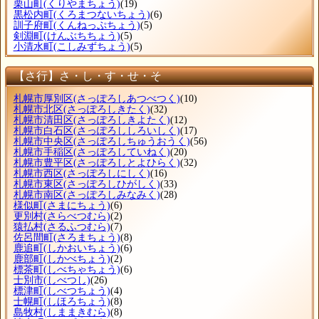
栗山町
(くりやまちょう)
(19)
黒松内町
(くろまつないちょう)
(6)
訓子府町
(くんねっぷちょう)
(5)
剣淵町
(けんぶちちょう)
(5)
小清水町
(こしみずちょう)
(5)
【さ行】さ・し・す・せ・そ
札幌市厚別区
(さっぽろしあつべつく)
(10)
札幌市北区
(さっぽろしきたく)
(32)
札幌市清田区
(さっぽろしきよたく)
(12)
札幌市白石区
(さっぽろししろいしく)
(17)
札幌市中央区
(さっぽろしちゅうおうく)
(56)
札幌市手稲区
(さっぽろしていねく)
(20)
札幌市豊平区
(さっぽろしとよひらく)
(32)
札幌市西区
(さっぽろしにしく)
(16)
札幌市東区
(さっぽろしひがしく)
(33)
札幌市南区
(さっぽろしみなみく)
(28)
様似町
(さまにちょう)
(6)
更別村
(さらべつむら)
(2)
猿払村
(さるふつむら)
(7)
佐呂間町
(さろまちょう)
(8)
鹿追町
(しかおいちょう)
(6)
鹿部町
(しかべちょう)
(2)
標茶町
(しべちゃちょう)
(6)
士別市
(しべつし)
(26)
標津町
(しべつちょう)
(4)
士幌町
(しほろちょう)
(8)
島牧村
(しままきむら)
(8)