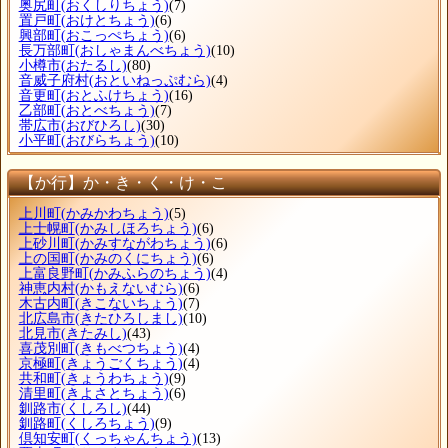
奥尻町
(おくしりちょう)
(7)
置戸町
(おけとちょう)
(6)
興部町
(おこっぺちょう)
(6)
長万部町
(おしゃまんべちょう)
(10)
小樽市
(おたるし)
(80)
音威子府村
(おといねっぷむら)
(4)
音更町
(おとふけちょう)
(16)
乙部町
(おとべちょう)
(7)
帯広市
(おびひろし)
(30)
小平町
(おびらちょう)
(10)
【か行】か・き・く・け・こ
上川町
(かみかわちょう)
(5)
上士幌町
(かみしほろちょう)
(6)
上砂川町
(かみすながわちょう)
(6)
上の国町
(かみのくにちょう)
(6)
上富良野町
(かみふらのちょう)
(4)
神恵内村
(かもえないむら)
(6)
木古内町
(きこないちょう)
(7)
北広島市
(きたひろしまし)
(10)
北見市
(きたみし)
(43)
喜茂別町
(きもべつちょう)
(4)
京極町
(きょうごくちょう)
(4)
共和町
(きょうわちょう)
(9)
清里町
(きよさとちょう)
(6)
釧路市
(くしろし)
(44)
釧路町
(くしろちょう)
(9)
倶知安町
(くっちゃんちょう)
(13)