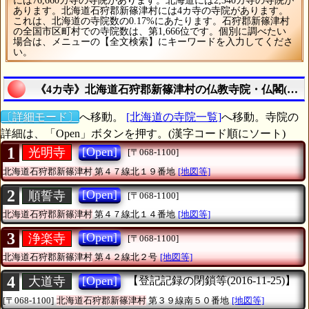
には76,660カ寺の寺院があります。北海道には2,340カ寺の寺院が
あります。北海道石狩郡新篠津村には4カ寺の寺院があります。
これは、北海道の寺院数の0.17%にあたります。石狩郡新篠津村
の全国市区町村での寺院数は、第1,666位です。個別に調べたい
場合は、メニューの【全文検索】にキーワードを入力してくださ
い。
《4カ寺》北海道石狩郡新篠津村の仏教寺院・仏閣(寺院
〔詳細モード〕
へ移動。
[北海道の寺院一覧]
へ移動。寺院の
詳細は、「Open」ボタンを押す。(漢字コード順にソート)
1
[Open]
光明寺
[〒068-1100]
北海道石狩郡新篠津村
第４７線北１９番地
[地図等]
2
[Open]
順誓寺
[〒068-1100]
北海道石狩郡新篠津村
第４７線北１４番地
[地図等]
3
[Open]
浄楽寺
[〒068-1100]
北海道石狩郡新篠津村
第４２線北２号
[地図等]
4
[Open]
大道寺
【登記記録の閉鎖等(2016-11-25)】
[〒068-1100]
北海道石狩郡新篠津村
第３９線南５０番地
[地図等]