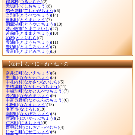
鶴居村
(つるいむら)
(2)
天塩町
(てしおちょう)
(8)
弟子屈町
(てしかがちょう)
(6)
当別町
(とうべつちょう)
(14)
当麻町
(とうまちょう)
(7)
洞爺湖町
(とうやこちょう)
(10)
苫小牧市
(とまこまいし)
(27)
苫前町
(とままえちょう)
(10)
泊村
(とまりむら)
(7)
豊浦町
(とようらちょう)
(11)
豊頃町
(とよころちょう)
(7)
豊富町
(とよとみちょう)
(3)
【な行】な・に・ぬ・ね・の
奈井江町
(ないえちょう)
(6)
中川町
(なかがわちょう)
(3)
中札内村
(なかさつないむら)
(5)
中標津町
(なかしべつちょう)
(11)
中頓別町
(なかとんべつちょう)
(7)
長沼町
(ながぬまちょう)
(9)
中富良野町
(なかふらのちょう)
(6)
七飯町
(ななえちょう)
(15)
名寄市
(なよろし)
(19)
南幌町
(なんぽろちょう)
(5)
新冠町
(にいかっぷちょう)
(2)
仁木町
(にきちょう)
(6)
西興部村
(にしおこっぺむら)
(4)
にせこ町
(にせこちょう)
(6)