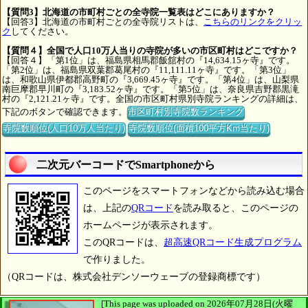
【質問3】北海道の市町村ごとの全寺院一覧表はどこにありますか？
【回答3】北海道の市町村ごとの全寺院リストは、
こちらのリンクをクリッ
ク
してください。
【質問４】全国で人口10万人当りの寺院が多いの市区町村はどこですか？
【回答４】「第1位」は、福島県相馬郡飯舘村の『14,634.15ヶ寺』です。
「第2位」は、福島県双葉郡葛尾村の『11,111.11ヶ寺』です。「第3位」
は、和歌山県伊都郡高野町の『3,669.45ヶ寺』です。「第4位」は、山梨県
南巨摩郡早川町の『3,183.52ヶ寺』です。「第5位」は、奈良県吉野郡黒滝
村の『2,121.21ヶ寺』です。全国の市区町村県別寺院ランキングの詳細は、
下記のボタンで確認できます。
市区町村別寺院数ランキング
寺院数順位(人口10万人当たり)
寺院数順位(面積100平方Km当たり)
二次元バーコードでSmartphoneから
このページをスマートフォンなどから読み込む場合
は、上記の
QRコード
を読み取ると、このページの
ホームページが表示されます。
このQRコードは、
超高速QRコード生成プログラム
で作りました。
（QRコードは、株式会社デンソーウェーブの登録商標です）
[This page was uploaded on 2026年07月28日(火曜