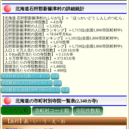
北海道石狩郡新篠津村の詳細統計
【北海道 石狩郡新篠津村のふりがな】＝「ほっかいどう しんしのつむら」
【石狩郡新篠津村の寺院数】＝4カ寺
【石狩郡新篠津村の人口】＝3,329人
【石狩郡新篠津村の人口数ランキング】＝1,715位(全国1,866市区町村中)
【石狩郡新篠津村の面積】＝78.04平方Km
【石狩郡新篠津村の面積ランキング】＝1,101位(全国1,866市区町村中)
【石狩郡新篠津村の世帯数】＝1,070世帯
【石狩郡新篠津村の世帯数ランキング】＝1,759位(全国1,866市区町村中)
【人口１０万人当たりの寺院数】＝120.16カ寺
【１０Km四方当たりの寺院数】＝5.13カ寺
【１０万世帯当たりの寺院数】＝373.83カ寺
【人口当たりの寺院数順位】＝631位
【面積当たりの寺院数順位】＝1,486位
【世帯数当たりの寺院数順位】＝499位
市区町村別寺院数ランキング
別窓
寺院数順位(人口10万人当たり)
別窓
寺院数順位(面積100平方Km当たり)
別窓
北海道の市町村別寺院一覧表(2,340カ寺)
ぶりがな順
市町村コード順
寺院件数順
【あ行】あ・い・う・え・お