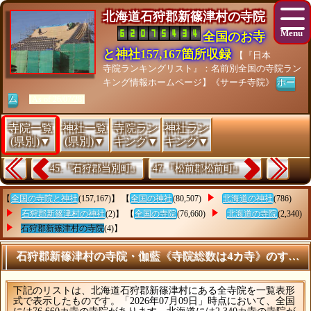
北海道石狩郡新篠津村の寺院
全国のお寺
と神社157,167箇所収録
【『日本
寺院ランキングリスト』：名前別全国の寺院ラン
キング情報ホームページ】《サーチ寺院》
ホー
ム
[As of 26/07/28]
寺院一覧
神社一覧
寺院ラン
神社ラン
(県別)▼
(県別)▼
キング▼
キング▼
45.『石狩郡当別町』
47.『松前郡松前町』
【
全国の寺院と神社
(157,167)】 【
全国の神社
(80,507)
北海道の神社
(786)
石狩郡新篠津村の神社
(2)】 【
全国の寺院
(76,660)
北海道の寺院
(2,340)
石狩郡新篠津村の寺院
(4)】
石狩郡新篠津村の寺院・伽藍《寺院総数は4カ寺》のすべて
下記のリストは、北海道石狩郡新篠津村にある全寺院を一覧表形
式で表示したものです。「2026年07月09日」時点において、全国