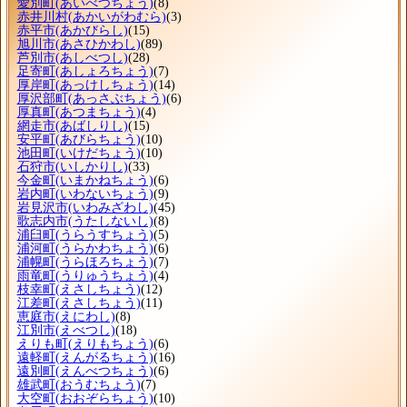
愛別町
(あいべつちょう)
(8)
赤井川村
(あかいがわむら)
(3)
赤平市
(あかびらし)
(15)
旭川市
(あさひかわし)
(89)
芦別市
(あしべつし)
(28)
足寄町
(あしょろちょう)
(7)
厚岸町
(あっけしちょう)
(14)
厚沢部町
(あっさぶちょう)
(6)
厚真町
(あつまちょう)
(4)
網走市
(あばしりし)
(15)
安平町
(あびらちょう)
(10)
池田町
(いけだちょう)
(10)
石狩市
(いしかりし)
(33)
今金町
(いまかねちょう)
(6)
岩内町
(いわないちょう)
(9)
岩見沢市
(いわみざわし)
(45)
歌志内市
(うたしないし)
(8)
浦臼町
(うらうすちょう)
(5)
浦河町
(うらかわちょう)
(6)
浦幌町
(うらほろちょう)
(7)
雨竜町
(うりゅうちょう)
(4)
枝幸町
(えさしちょう)
(12)
江差町
(えさしちょう)
(11)
恵庭市
(えにわし)
(8)
江別市
(えべつし)
(18)
えりも町
(えりもちょう)
(6)
遠軽町
(えんがるちょう)
(16)
遠別町
(えんべつちょう)
(6)
雄武町
(おうむちょう)
(7)
大空町
(おおぞらちょう)
(10)