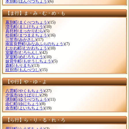
本別町
(ほんべつちょう)
(6)
【ま行】ま・み・む・め・も
幕別町
(まくべつちょう)
(15)
増毛町
(ましけちょう)
(10)
真狩村
(まっかりむら)
(5)
松前町
(まつまえちょう)
(16)
三笠市
(みかさし)
(17)
南富良野町
(みなみふらのちょう)
(7)
むかわ町
(むかわちょう)
(10)
室蘭市
(むろらんし)
(42)
芽室町
(めむろちょう)
(10)
妹背牛町
(もせうしちょう)
(5)
森町
(もりまち)
(13)
紋別市
(もんべつし)
(15)
【や行】や・ゆ・よ
八雲町
(やくもちょう)
(27)
夕張市
(ゆうばりし)
(29)
湧別町
(ゆうべつちょう)
(11)
由仁町
(ゆにちょう)
(8)
余市町
(よいちちょう)
(19)
【ら行】ら・り・る・れ・ろ
羅臼町
(らうすちょう)
(3)