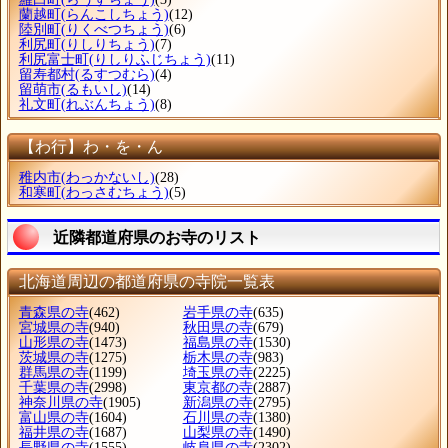
蘭越町
(らんこしちょう)
(12)
陸別町
(りくべつちょう)
(6)
利尻町
(りしりちょう)
(7)
利尻富士町
(りしりふじちょう)
(11)
留寿都村
(るすつむら)
(4)
留萌市
(るもいし)
(14)
礼文町
(れぶんちょう)
(8)
【わ行】わ・を・ん
稚内市
(わっかないし)
(28)
和寒町
(わっさむちょう)
(5)
近隣都道府県のお寺のリスト
北海道周辺の都道府県の寺院一覧表
青森県の寺
(462)
岩手県の寺
(635)
宮城県の寺
(940)
秋田県の寺
(679)
山形県の寺
(1473)
福島県の寺
(1530)
茨城県の寺
(1275)
栃木県の寺
(983)
群馬県の寺
(1199)
埼玉県の寺
(2225)
千葉県の寺
(2998)
東京都の寺
(2887)
神奈川県の寺
(1905)
新潟県の寺
(2795)
富山県の寺
(1604)
石川県の寺
(1380)
福井県の寺
(1687)
山梨県の寺
(1490)
長野県の寺
(1555)
岐阜県の寺
(2302)