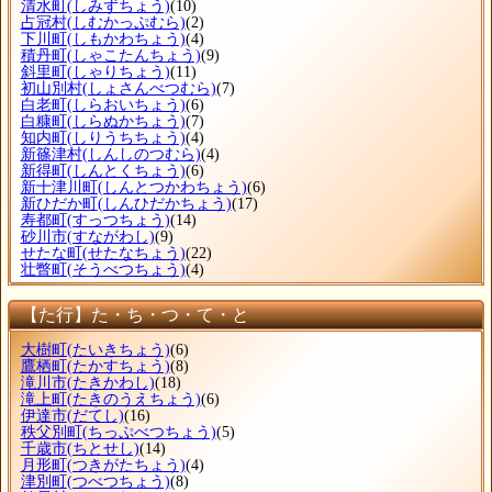
清水町
(しみずちょう)
(10)
占冠村
(しむかっぷむら)
(2)
下川町
(しもかわちょう)
(4)
積丹町
(しゃこたんちょう)
(9)
斜里町
(しゃりちょう)
(11)
初山別村
(しょさんべつむら)
(7)
白老町
(しらおいちょう)
(6)
白糠町
(しらぬかちょう)
(7)
知内町
(しりうちちょう)
(4)
新篠津村
(しんしのつむら)
(4)
新得町
(しんとくちょう)
(6)
新十津川町
(しんとつかわちょう)
(6)
新ひだか町
(しんひだかちょう)
(17)
寿都町
(すっつちょう)
(14)
砂川市
(すながわし)
(9)
せたな町
(せたなちょう)
(22)
壮瞥町
(そうべつちょう)
(4)
【た行】た・ち・つ・て・と
大樹町
(たいきちょう)
(6)
鷹栖町
(たかすちょう)
(8)
滝川市
(たきかわし)
(18)
滝上町
(たきのうえちょう)
(6)
伊達市
(だてし)
(16)
秩父別町
(ちっぷべつちょう)
(5)
千歳市
(ちとせし)
(14)
月形町
(つきがたちょう)
(4)
津別町
(つべつちょう)
(8)