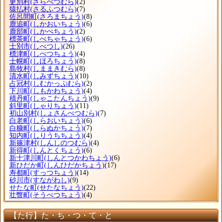
更別村
(さらべつむら)
(2)
猿払村
(さるふつむら)
(7)
佐呂間町
(さろまちょう)
(8)
鹿追町
(しかおいちょう)
(6)
鹿部町
(しかべちょう)
(2)
標茶町
(しべちゃちょう)
(6)
士別市
(しべつし)
(26)
標津町
(しべつちょう)
(4)
士幌町
(しほろちょう)
(8)
島牧村
(しままきむら)
(8)
清水町
(しみずちょう)
(10)
占冠村
(しむかっぷむら)
(2)
下川町
(しもかわちょう)
(4)
積丹町
(しゃこたんちょう)
(9)
斜里町
(しゃりちょう)
(11)
初山別村
(しょさんべつむら)
(7)
白老町
(しらおいちょう)
(6)
白糠町
(しらぬかちょう)
(7)
知内町
(しりうちちょう)
(4)
新篠津村
(しんしのつむら)
(4)
新得町
(しんとくちょう)
(6)
新十津川町
(しんとつかわちょう)
(6)
新ひだか町
(しんひだかちょう)
(17)
寿都町
(すっつちょう)
(14)
砂川市
(すながわし)
(9)
せたな町
(せたなちょう)
(22)
壮瞥町
(そうべつちょう)
(4)
【た行】た・ち・つ・て・と