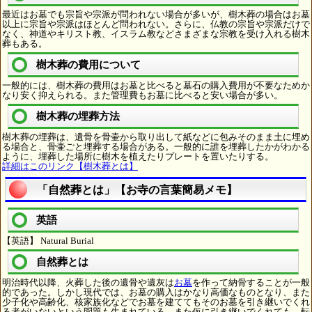
最近はお墓でも宗旨や宗派が問われない場合が多いが、樹木葬の場合はお墓
以上に宗旨や宗派はほとんど問われない。さらに、仏教の宗旨や宗派だけで
なく、神道やキリスト教、イスラム教などさまざまな宗教を受け入れる樹木
葬もある。
樹木葬の費用について
一般的には、樹木葬の費用はお墓と比べると墓石の購入費用が不要なためか
なり安く抑えられる。また管理費もお墓に比べると安い場合が多い。
樹木葬の埋葬方法
樹木葬の埋葬は、遺骨を骨壷から取り出して紙などに包みそのまま土に埋め
る場合と、骨壷ごと埋葬する場合がある。一般的に誰を埋葬したかがわかる
ように、埋葬した場所に樹木を植えたりプレートを置いたりする。
詳細はこのリンク【樹木葬とは】
「自然葬とは」【お寺の言葉簡易メモ】
英語
【英語】 Natural Burial
自然葬とは
明治時代以降、火葬した後の遺骨や遺灰は
お墓
を作って納骨することが一般
的であった。しかし現代では、お墓の購入はかなり高価なものとなり、また
少子化や高齢化、核家族化などでお墓を建ててもそのお墓を引き継いでくれ
る者がいないという問題も生まれている。また仮に引き継いでくれても、転