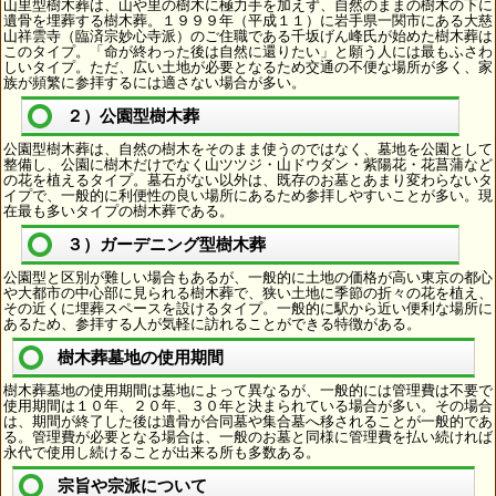
山里型樹木葬は、山や里の樹木に極力手を加えず、自然のままの樹木の下に
遺骨を埋葬する樹木葬。１９９９年（平成１１）に岩手県一関市にある大慈
山祥雲寺（臨済宗妙心寺派）のご住職である千坂げん峰氏が始めた樹木葬は
このタイプ。「命が終わった後は自然に還りたい」と願う人には最もふさわ
しいタイプ。ただ、広い土地が必要となるため交通の不便な場所が多く、家
族が頻繁に参拝するには適さない場合が多い。
２）公園型樹木葬
公園型樹木葬は、自然の樹木をそのまま使うのではなく、墓地を公園として
整備し、公園に樹木だけでなく山ツツジ・山ドウダン・紫陽花・花菖蒲など
の花を植えるタイプ。墓石がない以外は、既存のお墓とあまり変わらないタ
イプで、一般的に利便性の良い場所にあるため参拝しやすいことが多い。現
在最も多いタイプの樹木葬である。
３）ガーデニング型樹木葬
公園型と区別が難しい場合もあるが、一般的に土地の価格が高い東京の都心
や大都市の中心部に見られる樹木葬で、狭い土地に季節の折々の花を植え、
その近くに埋葬スペースを設けるタイプ。一般的に駅から近い便利な場所に
あるため、参拝する人が気軽に訪れることができる特徴がある。
樹木葬墓地の使用期間
樹木葬墓地の使用期間は墓地によって異なるが、一般的には管理費は不要で
使用期間は１０年、２０年、３０年と決まられている場合が多い。その場合
は、期間が終了した後は遺骨が合同墓や集合墓へ移されることが一般的であ
る。管理費が必要となる場合は、一般のお墓と同様に管理費を払い続ければ
永代で使用し続けることが出来る所も多数ある。
宗旨や宗派について