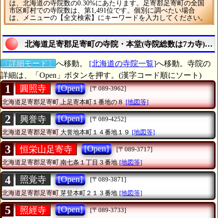
は、北海道の寺院数の0.30%にあたります。足寄郡足寄町の全国
市区町村での寺院数は、第1,491位です。個別に調べたい場合
は、メニューの【全文検索】にキーワードを入力してください。
北海道足寄郡足寄町の寺院・本堂(寺院総数は7カ寺)の
〔詳細モード〕
へ移動。
[北海道の寺院一覧]
へ移動。寺院の
詳細は、「Open」ボタンを押す。(漢字コード順にソート)
1
[Open]
圓照寺
[〒089-3962]
北海道足寄郡足寄町
上足寄本町１番地の８
[地図等]
2
[Open]
興誉寺
[〒089-4252]
北海道足寄郡足寄町
大誉地本町１４番地１９
[地図等]
3
[Open]
恒栄山足寄寺
[〒089-3717]
北海道足寄郡足寄町
南七条１丁目３番地
[地図等]
4
[Open]
照覚寺
[〒089-3871]
北海道足寄郡足寄町
芽登本町２１３番地
[地図等]
5
[Open]
照經寺
[〒089-3733]