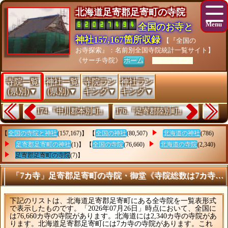
北海道足寄郡足寄町の寺院
全国のお寺と
神社157,167箇所収録
【『全国の
お寺探索』：名前別全国寺院統計一覧サイト】
《サーチ寺院》
ホーム
[As of 26/07/28]
寺院一覧
神社一覧
寺院ラン
神社ラン
(県別)▼
(県別)▼
キング▼
キング▼
174.『中川郡本別町』
176.『足寄郡陸別町』
【
全国の寺院と神社
(157,167)】 【
全国の神社
(80,507)
北海道の神社
(786)
足寄郡足寄町の神社
(1)】 【
全国の寺院
(76,660)
北海道の寺院
(2,340)
足寄郡足寄町の寺院
(7)】
「7カ寺」足寄郡足寄町の寺院・御堂《寺院総数は7カ寺》
下記のリストは、北海道足寄郡足寄町にある全寺院を一覧表形式
で表示したものです。「2026年07月26日」時点において、全国に
は76,660カ寺の寺院があります。北海道には2,340カ寺の寺院があ
ります。北海道足寄郡足寄町には7カ寺の寺院があります。これ