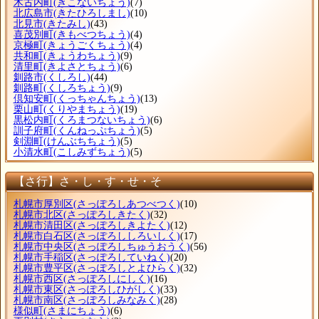
木古内町
(きこないちょう)
(7)
北広島市
(きたひろしまし)
(10)
北見市
(きたみし)
(43)
喜茂別町
(きもべつちょう)
(4)
京極町
(きょうごくちょう)
(4)
共和町
(きょうわちょう)
(9)
清里町
(きよさとちょう)
(6)
釧路市
(くしろし)
(44)
釧路町
(くしろちょう)
(9)
倶知安町
(くっちゃんちょう)
(13)
栗山町
(くりやまちょう)
(19)
黒松内町
(くろまつないちょう)
(6)
訓子府町
(くんねっぷちょう)
(5)
剣淵町
(けんぶちちょう)
(5)
小清水町
(こしみずちょう)
(5)
【さ行】さ・し・す・せ・そ
札幌市厚別区
(さっぽろしあつべつく)
(10)
札幌市北区
(さっぽろしきたく)
(32)
札幌市清田区
(さっぽろしきよたく)
(12)
札幌市白石区
(さっぽろししろいしく)
(17)
札幌市中央区
(さっぽろしちゅうおうく)
(56)
札幌市手稲区
(さっぽろしていねく)
(20)
札幌市豊平区
(さっぽろしとよひらく)
(32)
札幌市西区
(さっぽろしにしく)
(16)
札幌市東区
(さっぽろしひがしく)
(33)
札幌市南区
(さっぽろしみなみく)
(28)
様似町
(さまにちょう)
(6)