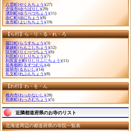
八雲町
(やくもちょう)
(27)
夕張市
(ゆうばりし)
(29)
湧別町
(ゆうべつちょう)
(11)
由仁町
(ゆにちょう)
(8)
余市町
(よいちちょう)
(19)
【ら行】ら・り・る・れ・ろ
羅臼町
(らうすちょう)
(3)
蘭越町
(らんこしちょう)
(12)
陸別町
(りくべつちょう)
(6)
利尻町
(りしりちょう)
(7)
利尻富士町
(りしりふじちょう)
(11)
留寿都村
(るすつむら)
(4)
留萌市
(るもいし)
(14)
礼文町
(れぶんちょう)
(8)
【わ行】わ・を・ん
稚内市
(わっかないし)
(28)
和寒町
(わっさむちょう)
(5)
近隣都道府県のお寺のリスト
北海道周辺の都道府県の寺院一覧表