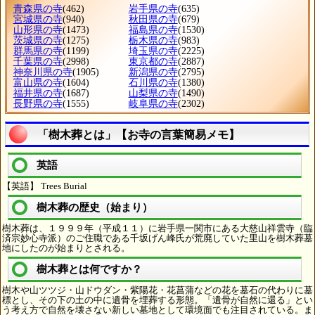
青森県の寺
(462)
岩手県の寺
(635)
宮城県の寺
(940)
秋田県の寺
(679)
山形県の寺
(1473)
福島県の寺
(1530)
茨城県の寺
(1275)
栃木県の寺
(983)
群馬県の寺
(1199)
埼玉県の寺
(2225)
千葉県の寺
(2998)
東京都の寺
(2887)
神奈川県の寺
(1905)
新潟県の寺
(2795)
富山県の寺
(1604)
石川県の寺
(1380)
福井県の寺
(1687)
山梨県の寺
(1490)
長野県の寺
(1555)
岐阜県の寺
(2302)
「樹木葬とは」【お寺の言葉簡易メモ】
英語
【英語】 Trees Burial
樹木葬の歴史（始まり）
樹木葬は、１９９９年（平成１１）に岩手県一関市にある大慈山祥雲寺（臨
済宗妙心寺派）のご住職である千坂げん峰氏が荒廃していた里山を樹木葬墓
地にしたのが始まりとされる。
樹木葬とは何ですか？
樹木や山ツツジ・山ドウダン・紫陽花・花菖蒲などの花を墓石の代わりに墓
標とし、その下の土の中に遺骨を埋葬する形態。「遺骨が自然に還る」とい
う考え方で自然を壊さない新しい墓地として環境面でも注目されている。ま