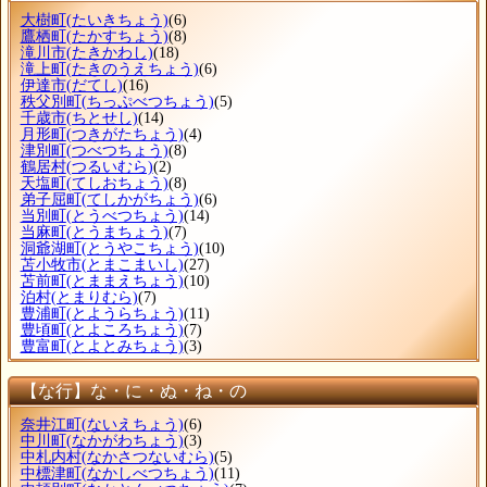
大樹町
(たいきちょう)
(6)
鷹栖町
(たかすちょう)
(8)
滝川市
(たきかわし)
(18)
滝上町
(たきのうえちょう)
(6)
伊達市
(だてし)
(16)
秩父別町
(ちっぷべつちょう)
(5)
千歳市
(ちとせし)
(14)
月形町
(つきがたちょう)
(4)
津別町
(つべつちょう)
(8)
鶴居村
(つるいむら)
(2)
天塩町
(てしおちょう)
(8)
弟子屈町
(てしかがちょう)
(6)
当別町
(とうべつちょう)
(14)
当麻町
(とうまちょう)
(7)
洞爺湖町
(とうやこちょう)
(10)
苫小牧市
(とまこまいし)
(27)
苫前町
(とままえちょう)
(10)
泊村
(とまりむら)
(7)
豊浦町
(とようらちょう)
(11)
豊頃町
(とよころちょう)
(7)
豊富町
(とよとみちょう)
(3)
【な行】な・に・ぬ・ね・の
奈井江町
(ないえちょう)
(6)
中川町
(なかがわちょう)
(3)
中札内村
(なかさつないむら)
(5)
中標津町
(なかしべつちょう)
(11)