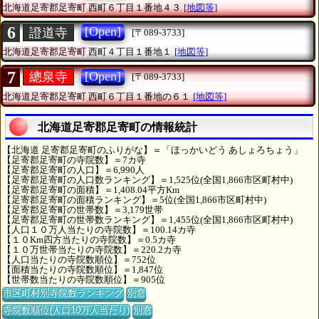
北海道足寄郡足寄町
西町６丁目１番地４３
[地図等]
6
[Open]
證道寺
[〒089-3733]
北海道足寄郡足寄町
西町４丁目１番地１
[地図等]
7
[Open]
總泉寺
[〒089-3733]
北海道足寄郡足寄町
西町６丁目１番地の６１
[地図等]
北海道足寄郡足寄町の情報統計
【北海道 足寄郡足寄町のふりがな】＝「ほっかいどう あしょろちょう」
【足寄郡足寄町の寺院数】＝7カ寺
【足寄郡足寄町の人口】＝6,990人
【足寄郡足寄町の人口数ランキング】＝1,525位(全国1,866市区町村中)
【足寄郡足寄町の面積】＝1,408.04平方Km
【足寄郡足寄町の面積ランキング】＝5位(全国1,866市区町村中)
【足寄郡足寄町の世帯数】＝3,179世帯
【足寄郡足寄町の世帯数ランキング】＝1,455位(全国1,866市区町村中)
【人口１０万人当たりの寺院数】＝100.14カ寺
【１０Km四方当たりの寺院数】＝0.5カ寺
【１０万世帯当たりの寺院数】＝220.2カ寺
【人口当たりの寺院数順位】＝752位
【面積当たりの寺院数順位】＝1,847位
【世帯数当たりの寺院数順位】＝905位
市区町村別寺院数ランキング
別窓
寺院数順位(人口10万人当たり)
別窓