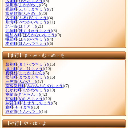
広尾町
(ひろおちょう)
(5)
深川市
(ふかがわし)
(25)
福島町
(ふくしまちょう)
(7)
富良野市
(ふらのし)
(20)
古平町
(ふるびらちょう)
(4)
別海町
(べつかいちょう)
(11)
北斗市
(ほくとし)
(21)
北竜町
(ほくりゅうちょう)
(5)
幌加内町
(ほろかないちょう)
(9)
幌延町
(ほろのべちょう)
(4)
本別町
(ほんべつちょう)
(6)
【ま行】ま・み・む・め・も
幕別町
(まくべつちょう)
(15)
増毛町
(ましけちょう)
(10)
真狩村
(まっかりむら)
(5)
松前町
(まつまえちょう)
(16)
三笠市
(みかさし)
(17)
南富良野町
(みなみふらのちょう)
(7)
むかわ町
(むかわちょう)
(10)
室蘭市
(むろらんし)
(42)
芽室町
(めむろちょう)
(10)
妹背牛町
(もせうしちょう)
(5)
森町
(もりまち)
(13)
紋別市
(もんべつし)
(15)
【や行】や・ゆ・よ