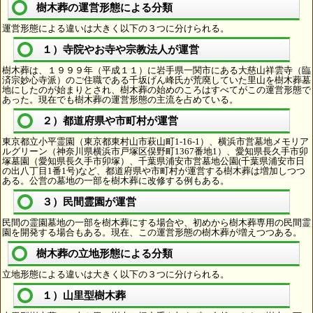
樹木葬の運営形態による分類
運営形態による違いは大きく以下の３つに分けられる。
１）寺院やお寺や宗教法人が運営
樹木葬は、１９９９年（平成１１）に岩手県一関市にある大慈山祥雲寺（臨
済宗妙心寺派）のご住職である千坂げん峰氏が荒廃していた里山を樹木葬墓
地にしたのが始まりとされ、樹木葬の始めのころはすべてがこの運営形態で
あった。現在でも樹木葬の運営形態の主流を占めている。
２）都道府県や市町村が運営
東京都立小平霊園（東京都東村山市萩山町1-16-1）、横浜市営墓地メモリア
ルグリーン（神奈川県横浜市戸塚区俣野町1367番地1）、愛知県長久手市卯
塚墓園（愛知県長久手市卯塚）、千葉県浦安市営墓地公園(千葉県浦安市日
の出八丁目1番1号)など、都道府県や市町村が運営する樹木葬は増加しつつ
ある。公営の墓地の一部を樹木葬に改修する例もある。
３）民間霊園が運営
民間の霊園墓地の一部を樹木葬にする場合や、初めから樹木葬専用の民間霊
園を開発する場合もある。現在、この運営形態の樹木葬が増えつつある。
樹木葬の立地形態による分類
立地形態による違いは大きく以下の３つに分けられる。
１）山里型樹木葬