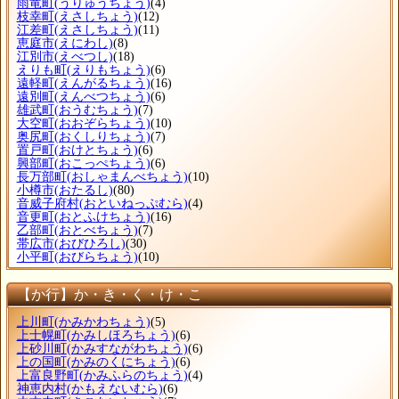
雨竜町
(うりゅうちょう)
(4)
枝幸町
(えさしちょう)
(12)
江差町
(えさしちょう)
(11)
恵庭市
(えにわし)
(8)
江別市
(えべつし)
(18)
えりも町
(えりもちょう)
(6)
遠軽町
(えんがるちょう)
(16)
遠別町
(えんべつちょう)
(6)
雄武町
(おうむちょう)
(7)
大空町
(おおぞらちょう)
(10)
奥尻町
(おくしりちょう)
(7)
置戸町
(おけとちょう)
(6)
興部町
(おこっぺちょう)
(6)
長万部町
(おしゃまんべちょう)
(10)
小樽市
(おたるし)
(80)
音威子府村
(おといねっぷむら)
(4)
音更町
(おとふけちょう)
(16)
乙部町
(おとべちょう)
(7)
帯広市
(おびひろし)
(30)
小平町
(おびらちょう)
(10)
【か行】か・き・く・け・こ
上川町
(かみかわちょう)
(5)
上士幌町
(かみしほろちょう)
(6)
上砂川町
(かみすながわちょう)
(6)
上の国町
(かみのくにちょう)
(6)
上富良野町
(かみふらのちょう)
(4)
神恵内村
(かもえないむら)
(6)