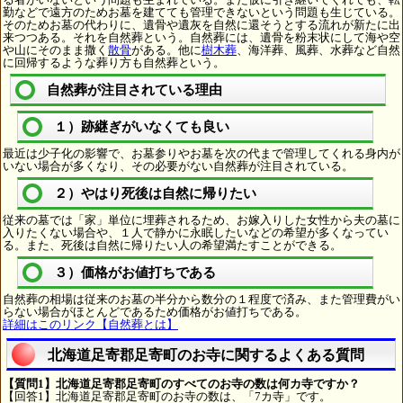
勤などで遠方のためお墓を建てても管理できないという問題も生じている。
そのためお墓の代わりに、遺骨や遺灰を自然に還そうとする流れが新たに出
来つつある。それを自然葬という。自然葬には、遺骨を粉末状にして海や空
や山にそのまま撒く
散骨
がある。他に
樹木葬
、海洋葬、風葬、水葬など自然
に回帰するような葬り方も自然葬という。
自然葬が注目されている理由
１）跡継ぎがいなくても良い
最近は少子化の影響で、お墓参りやお墓を次の代まで管理してくれる身内が
いない場合が多くなり、その必要がない自然葬が注目されている。
２）やはり死後は自然に帰りたい
従来の墓では「家」単位に埋葬されるため、お嫁入りした女性から夫の墓に
入りたくない場合や、１人で静かに永眠したいなどの希望が多くなってい
る。また、死後は自然に帰りたい人の希望満たすことができる。
３）価格がお値打ちである
自然葬の相場は従来のお墓の半分から数分の１程度で済み、また管理費がい
らない場合がほとんどであるため価格がお値打ちである。
詳細はこのリンク【自然葬とは】
北海道足寄郡足寄町のお寺に関するよくある質問
【質問1】北海道足寄郡足寄町のすべてのお寺の数は何カ寺ですか？
【回答1】北海道足寄郡足寄町のお寺の数は、「7カ寺」です。