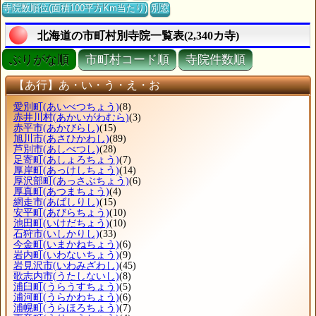
寺院数順位(面積100平方Km当たり)
別窓
北海道の市町村別寺院一覧表(2,340カ寺)
ぶりがな順
市町村コード順
寺院件数順
【あ行】あ・い・う・え・お
愛別町
(あいべつちょう)
(8)
赤井川村
(あかいがわむら)
(3)
赤平市
(あかびらし)
(15)
旭川市
(あさひかわし)
(89)
芦別市
(あしべつし)
(28)
足寄町
(あしょろちょう)
(7)
厚岸町
(あっけしちょう)
(14)
厚沢部町
(あっさぶちょう)
(6)
厚真町
(あつまちょう)
(4)
網走市
(あばしりし)
(15)
安平町
(あびらちょう)
(10)
池田町
(いけだちょう)
(10)
石狩市
(いしかりし)
(33)
今金町
(いまかねちょう)
(6)
岩内町
(いわないちょう)
(9)
岩見沢市
(いわみざわし)
(45)
歌志内市
(うたしないし)
(8)
浦臼町
(うらうすちょう)
(5)
浦河町
(うらかわちょう)
(6)
浦幌町
(うらほろちょう)
(7)