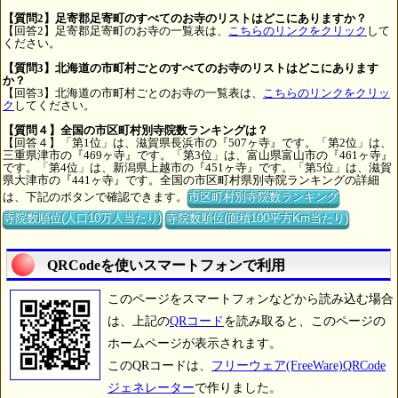
【質問2】足寄郡足寄町のすべてのお寺のリストはどこにありますか？
【回答2】足寄郡足寄町のお寺の一覧表は、
こちらのリンクをクリック
して
ください。
【質問3】北海道の市町村ごとのすべてのお寺のリストはどこにあります
か？
【回答3】北海道の市町村ごとのお寺の一覧表は、
こちらのリンクをクリッ
ク
してください。
【質問４】全国の市区町村別寺院数ランキングは？
【回答４】「第1位」は、滋賀県長浜市の『507ヶ寺』です。「第2位」は、
三重県津市の『469ヶ寺』です。「第3位」は、富山県富山市の『461ヶ寺』
です。「第4位」は、新潟県上越市の『451ヶ寺』です。「第5位」は、滋賀
県大津市の『441ヶ寺』です。全国の市区町村県別寺院ランキングの詳細
は、下記のボタンで確認できます。
市区町村別寺院数ランキング
寺院数順位(人口10万人当たり)
寺院数順位(面積100平方Km当たり)
QRCodeを使いスマートフォンで利用
このページをスマートフォンなどから読み込む場合
は、上記の
QRコード
を読み取ると、このページの
ホームページが表示されます。
このQRコードは、
フリーウェア(FreeWare)QRCode
ジェネレーター
で作りました。