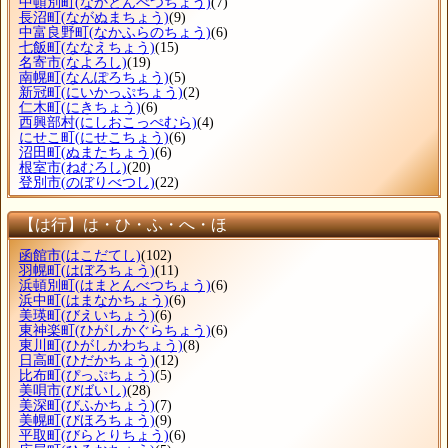
中頓別町
(なかとんべつちょう)
(7)
長沼町
(ながぬまちょう)
(9)
中富良野町
(なかふらのちょう)
(6)
七飯町
(ななえちょう)
(15)
名寄市
(なよろし)
(19)
南幌町
(なんぽろちょう)
(5)
新冠町
(にいかっぷちょう)
(2)
仁木町
(にきちょう)
(6)
西興部村
(にしおこっぺむら)
(4)
にせこ町
(にせこちょう)
(6)
沼田町
(ぬまたちょう)
(6)
根室市
(ねむろし)
(20)
登別市
(のぼりべつし)
(22)
【は行】は・ひ・ふ・へ・ほ
函館市
(はこだてし)
(102)
羽幌町
(はぼろちょう)
(11)
浜頓別町
(はまとんべつちょう)
(6)
浜中町
(はまなかちょう)
(6)
美瑛町
(びえいちょう)
(6)
東神楽町
(ひがしかぐらちょう)
(6)
東川町
(ひがしかわちょう)
(8)
日高町
(ひだかちょう)
(12)
比布町
(ぴっぷちょう)
(5)
美唄市
(びばいし)
(28)
美深町
(びふかちょう)
(7)
美幌町
(びほろちょう)
(9)
平取町
(びらとりちょう)
(6)