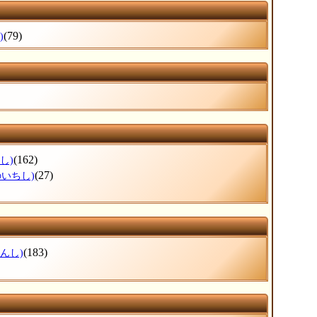
(79)
)
(162)
し)
(27)
のいちし)
(183)
んし)