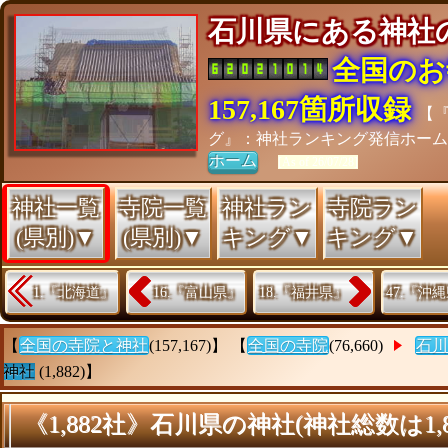
石川県にある神
全国のお
157,167箇所収録
【
グ』：神社ランキング発信ホー
ホーム
[As of 26/07/28]
神社一覧
寺院一覧
神社ラン
寺院ラン
(県別)▼
(県別)▼
キング▼
キング▼
1.『北海道』
16.『富山県』
18.『福井県』
47.『沖
【
全国の寺院と神社
(157,167)】 【
全国の寺院
(76,660)
石川
神社
(1,882)】
《1,882社》石川県の神社(神社総数は1