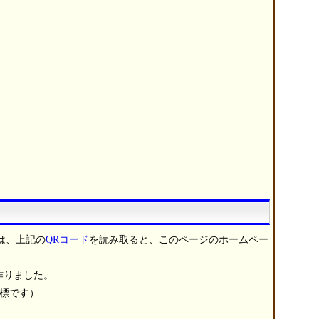
は、上記の
QRコード
を読み取ると、このページのホームペー
作りました。
商標です）