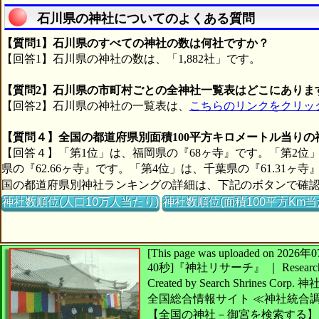
石川県の神社についてのよくある質問
【質問1】石川県のすべての神社の数は何社ですか？
【回答1】石川県の神社の数は、「1,882社」です。
【質問2】石川県の市町村ごとの全神社一覧表はどこにありま
【回答2】石川県の神社の一覧表は、
こちらのリンクをクリッ
【質問４】全国の都道府県別面積100平方キロメートル当り
【回答４】「第1位」は、福岡県の『68ヶ寺』です。「第2位」
県の『62.66ヶ寺』です。「第4位」は、千葉県の『61.31ヶ
国の都道府県別神社ランキングの詳細は、下記のボタンで確
神社数順位(人口10万人当たり)
神社数順位(面積100平方Km当
[This page was uploaded on 2
40秒]
『神社リサーチ』 ｜ Research 
Created by
Search Shrines Corp.
神
全国総合情報サイト
≪神社統合
【全国の神社－御宮を検索する】