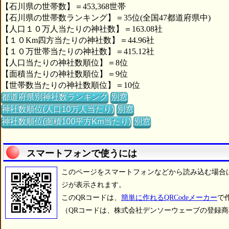
【石川県の世帯数】＝453,368世帯
【石川県の世帯数ランキング】＝35位(全国47都道府県中)
【人口１０万人当たりの神社数】＝163.08社
【１０Km四方当たりの神社数】＝44.96社
【１０万世帯当たりの神社数】＝415.12社
【人口当たりの神社数順位】＝8位
【面積当たりの神社数順位】＝9位
【世帯数当たりの神社数順位】＝10位
都道府県別神社数ランキング
別窓
神社数順位(人口10万人当たり)
別窓
神社数順位(面積100平方Km当たり)
別窓
スマートフォンで使うには
このページをスマートフォンなどから読み込む場合
ジが表示されます。
このQRコードは、
簡単に作れるQRCodeメーカー
で
（QRコードは、株式会社デンソーウェーブの登録