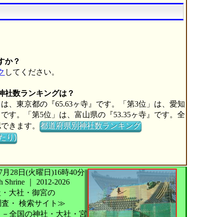
すか？
ク
してください。
の神社数ランキングは？
は、東京都の『65.63ヶ寺』です。「第3位」は、愛知
寺』です。「第5位」は、富山県の『53.35ヶ寺』です。全
認できます。
都道府県別神社数ランキング
たり)
026年07月28日(火曜日)16時40分
Shrine
｜
2012-2026
社・大社・御宮の
調査・
検索サイト≫
－全国の神社・大社・宮