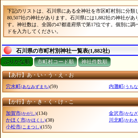
下記のリストは、石川県にある全神社を市区町村別に分類した
80,507社の神社があります。石川県には1,882社の神社が
す。神社数は、全国の47都道府県で第17位です。個別に
ドを入力してください。
石川県の市町村別神社一覧表(1,882社)
ぶりがな順
市町村コード順
神社件数順
【あ行】あ・い・う・え・お
穴水町
(59)
内灘町
(あなみずまち)
(うち
【か行】か・き・く・け・こ
加賀市
(134)
金沢市
(かがし)
(かなざ
かほく市
(38)
川北町
(かほくし)
(かわ
小松市
(155)
(こまつし)