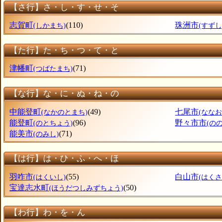
【さ行】さ・し・す・せ・そ
志賀町
(110)
珠洲市
(しかまち)
(すずし
【た行】た・ち・つ・て・と
津幡町
(71)
(つばたまち)
【な行】な・に・ぬ・ね・の
中能登町
(49)
七尾市
(なかのとまち)
(ななお
能登町
(96)
野々市市
(のとちょう)
(の
能美市
(71)
(のみし)
【は行】は・ひ・ふ・へ・ほ
羽咋市
(55)
白山市
(はくいし)
(はくさ
宝達志水町
(50)
(ほうだつしみずちょう)
【わ行】わ・を・ん