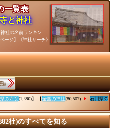
社の一覧表
寺と神社
『神社の名前ランキン
ムページ】《神社サーチ》
縄県』
県の寺院
(1,380)】 【
全国の神社
(80,507)
石川県の
,882社)のすべてを知る