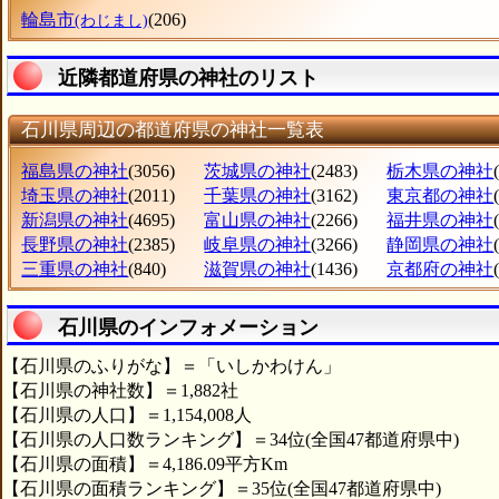
輪島市
(206)
(わじまし)
近隣都道府県の神社のリスト
石川県周辺の都道府県の神社一覧表
福島県の神社
(3056)
茨城県の神社
(2483)
栃木県の神社
埼玉県の神社
(2011)
千葉県の神社
(3162)
東京都の神社
新潟県の神社
(4695)
富山県の神社
(2266)
福井県の神社
長野県の神社
(2385)
岐阜県の神社
(3266)
静岡県の神社
三重県の神社
(840)
滋賀県の神社
(1436)
京都府の神社
石川県のインフォメーション
【石川県のふりがな】＝「いしかわけん」
【石川県の神社数】＝1,882社
【石川県の人口】＝1,154,008人
【石川県の人口数ランキング】＝34位(全国47都道府県中)
【石川県の面積】＝4,186.09平方Km
【石川県の面積ランキング】＝35位(全国47都道府県中)