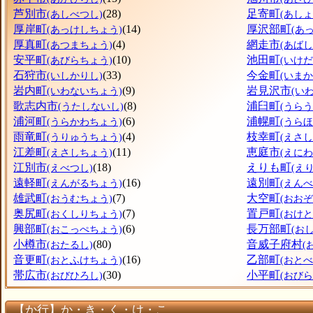
芦別市
(28)
足寄町
(あしべつし)
(あし
厚岸町
(14)
厚沢部町
(あっけしちょう)
(あ
厚真町
(4)
網走市
(あつまちょう)
(あばし
安平町
(10)
池田町
(あびらちょう)
(いけ
石狩市
(33)
今金町
(いしかりし)
(いま
岩内町
(9)
岩見沢市
(いわないちょう)
(い
歌志内市
(8)
浦臼町
(うたしないし)
(うら
浦河町
(6)
浦幌町
(うらかわちょう)
(うら
雨竜町
(4)
枝幸町
(うりゅうちょう)
(えさ
江差町
(11)
恵庭市
(えさしちょう)
(えにわ
江別市
(18)
えりも町
(えべつし)
(え
遠軽町
(16)
遠別町
(えんがるちょう)
(えん
雄武町
(7)
大空町
(おうむちょう)
(おお
奥尻町
(7)
置戸町
(おくしりちょう)
(おけ
興部町
(6)
長万部町
(おこっぺちょう)
(お
小樽市
(80)
音威子府村
(おたるし)
(
音更町
(16)
乙部町
(おとふけちょう)
(おと
帯広市
(30)
小平町
(おびひろし)
(おび
【か行】か・き・く・け・こ