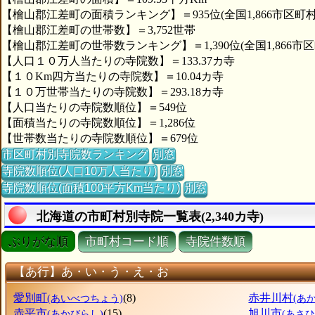
【檜山郡江差町の面積ランキング】＝935位(全国1,866市区町村
【檜山郡江差町の世帯数】＝3,752世帯
【檜山郡江差町の世帯数ランキング】＝1,390位(全国1,866市区
【人口１０万人当たりの寺院数】＝133.37カ寺
【１０Km四方当たりの寺院数】＝10.04カ寺
【１０万世帯当たりの寺院数】＝293.18カ寺
【人口当たりの寺院数順位】＝549位
【面積当たりの寺院数順位】＝1,286位
【世帯数当たりの寺院数順位】＝679位
市区町村別寺院数ランキング
別窓
寺院数順位(人口10万人当たり)
別窓
寺院数順位(面積100平方Km当たり)
別窓
北海道の市町村別寺院一覧表(2,340カ寺)
ぶりがな順
市町村コード順
寺院件数順
【あ行】あ・い・う・え・お
愛別町
(8)
赤井川村
(あいべつちょう)
(あ
赤平市
(15)
旭川市
(あかびらし)
(あさ