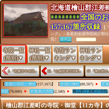
北海道檜山郡江
全国のお
157,167箇所収録
【
ング』：名前別全国寺院統計順
院》
ホーム
[As of 26/07/28]
寺院一覧
神社一覧
寺院ラン
神社ラン
(県別)▼
(県別)▼
キング▼
キング▼
1.『札幌市中央区』
55.『山越郡長万部町』
57.『檜山郡
【
全国の寺院と神社
(157,167)】 【
全国の神社
(80,507)
北海
寺院
(76,660)
北海道の寺院
(2,340)
檜山郡江差町の寺院
檜山郡江差町の寺院・御堂【11カ寺】