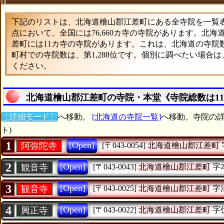
下記のリストは、北海道檜山郡江差町にある全寺院を一覧表形
点において、全国には76,660カ寺の寺院があります。北海
差町には11カ寺の寺院があります。これは、北海道の寺院数
町村での寺院数は、第1,288位です。個別に調べたい場合
ください。
北海道檜山郡江差町の寺院・本堂《寺院総数は1
〔詳細モード〕
へ移動。
[北海道の寺院一覧]
へ移動。寺院の詳
ト)
1
[Open]
阿弥陀寺
[〒043-0054]
北海道檜山郡江差町
2
[Open]
観音寺
[〒043-0043]
北海道檜山郡江差町
字
3
[Open]
観音寺
[〒043-0025]
北海道檜山郡江差町
字
4
[Open]
興正寺
[〒043-0022]
北海道檜山郡江差町
字