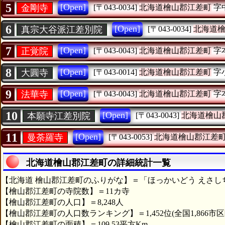
5
[Open]
金剛寺
[〒043-0034]
北海道檜山郡江差町
字
6
[Open]
真宗大谷派江差別院
[〒043-0034]
北海道
7
[Open]
正覚院
[〒043-0043]
北海道檜山郡江差町
字
8
[Open]
大圓寺
[〒043-0014]
北海道檜山郡江差町
字
9
[Open]
法華寺
[〒043-0043]
北海道檜山郡江差町
字
10
[Open]
本願寺江差別院
[〒043-0043]
北海道檜山
11
[Open]
曼荼羅寺
[〒043-0053]
北海道檜山郡江差
北海道檜山郡江差町の詳細統計一覧
【北海道 檜山郡江差町のふりがな】＝「ほっかいどう えさし
【檜山郡江差町の寺院数】＝11カ寺
【檜山郡江差町の人口】＝8,248人
【檜山郡江差町の人口数ランキング】＝1,452位(全国1,866市区
【檜山郡江差町の面積】＝109.53平方Km