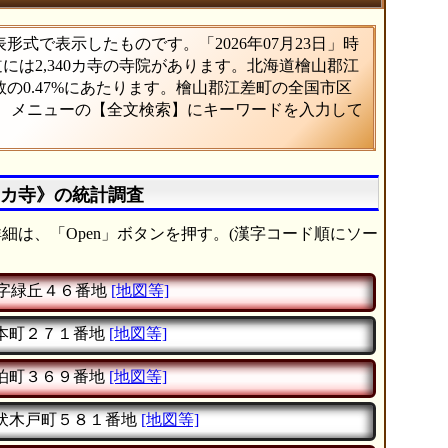
式で表示したものです。「2026年07月23日」時
道には2,340カ寺の寺院があります。北海道檜山郡江
の0.47%にあたります。檜山郡江差町の全国市区
は、メニューの【全文検索】にキーワードを入力して
1カ寺》の統計調査
細は、「Open」ボタンを押す。(漢字コード順にソー
字緑丘４６番地
[地図等]
本町２７１番地
[地図等]
泊町３６９番地
[地図等]
伏木戸町５８１番地
[地図等]