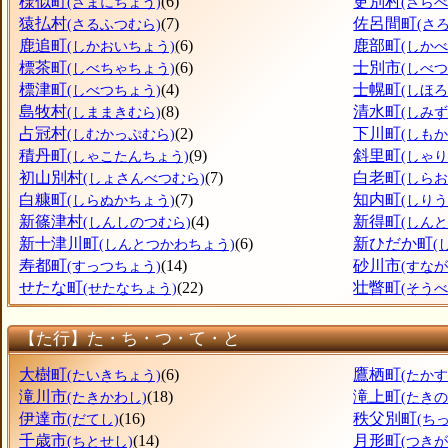
様似町
(6)
更別村
(さまにちょう)
(さら
猿払村
(7)
佐呂間町
(さるふつむら)
(さ
鹿追町
(6)
鹿部町
(しかおいちょう)
(しか
標茶町
(6)
士別市
(しべちゃちょう)
(しべつ
標津町
(4)
士幌町
(しべつちょう)
(しほ
島牧村
(8)
清水町
(しままきむら)
(しみ
占冠村
(2)
下川町
(しむかっぷむら)
(しも
積丹町
(9)
斜里町
(しゃこたんちょう)
(しゃ
初山別村
(7)
白老町
(しょさんべつむら)
(しら
白糠町
(7)
知内町
(しらぬかちょう)
(しり
新篠津村
(4)
新得町
(しんしのつむら)
(しん
新十津川町
(6)
新ひだか町
(しんとつかわちょう)
(
寿都町
(14)
砂川市
(すっつちょう)
(すなが
せたな町
(22)
壮瞥町
(せたなちょう)
(そう
【た行】た・ち・つ・て・と
大樹町
(6)
鷹栖町
(たいきちょう)
(たか
滝川市
(18)
滝上町
(たきかわし)
(たき
伊達市
(16)
秩父別町
(だてし)
(ち
千歳市
(14)
月形町
(ちとせし)
(つき