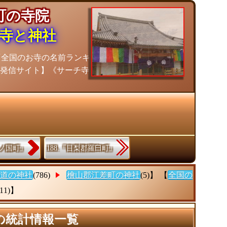
差町の寺院
寺と神社
『全国のお寺の名前ランキ
位発信サイト】《サーチ寺
上ノ国町』
188.『目梨郡羅臼町』
道の神社
(786)
檜山郡江差町の神社
(5)】 【
全国の
(11)】
の統計情報一覧