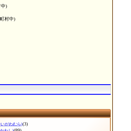
中)
町村中)
(3)
かいがわむら)
(89)
ひかわし)