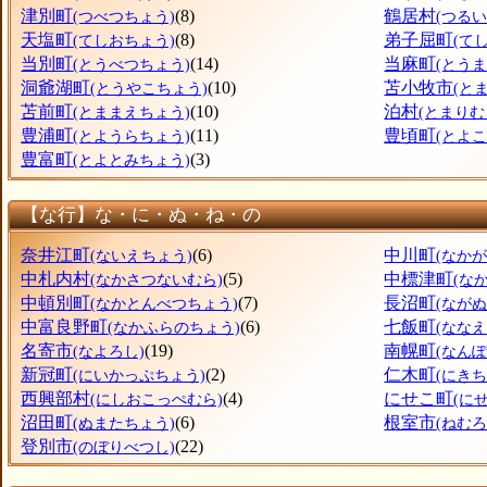
津別町
(8)
鶴居村
(つべつちょう)
(つるい
天塩町
(8)
弟子屈町
(てしおちょう)
(て
当別町
(14)
当麻町
(とうべつちょう)
(とう
洞爺湖町
(10)
苫小牧市
(とうやこちょう)
(と
苫前町
(10)
泊村
(とままえちょう)
(とまりむ
豊浦町
(11)
豊頃町
(とようらちょう)
(とよ
豊富町
(3)
(とよとみちょう)
【な行】な・に・ぬ・ね・の
奈井江町
(6)
中川町
(ないえちょう)
(なか
中札内村
(5)
中標津町
(なかさつないむら)
(な
中頓別町
(7)
長沼町
(なかとんべつちょう)
(なが
中富良野町
(6)
七飯町
(なかふらのちょう)
(なな
名寄市
(19)
南幌町
(なよろし)
(なん
新冠町
(2)
仁木町
(にいかっぷちょう)
(にきち
西興部村
(4)
にせこ町
(にしおこっぺむら)
(に
沼田町
(6)
根室市
(ぬまたちょう)
(ねむろ
登別市
(22)
(のぼりべつし)