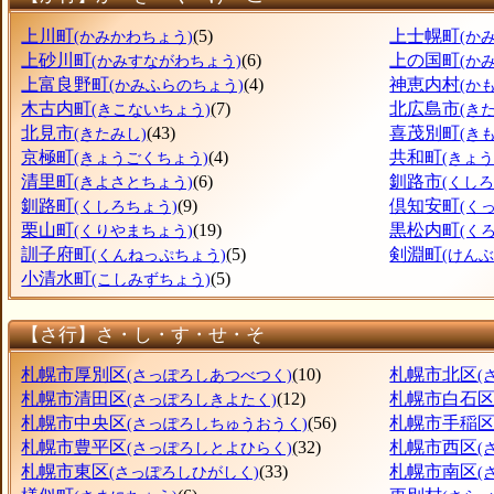
上川町
(5)
上士幌町
(かみかわちょう)
(か
上砂川町
(6)
上の国町
(かみすながわちょう)
(か
上富良野町
(4)
神恵内村
(かみふらのちょう)
(か
木古内町
(7)
北広島市
(きこないちょう)
(き
北見市
(43)
喜茂別町
(きたみし)
(き
京極町
(4)
共和町
(きょうごくちょう)
(きょ
清里町
(6)
釧路市
(きよさとちょう)
(くしろ
釧路町
(9)
倶知安町
(くしろちょう)
(く
栗山町
(19)
黒松内町
(くりやまちょう)
(く
訓子府町
(5)
剣淵町
(くんねっぷちょう)
(けん
小清水町
(5)
(こしみずちょう)
【さ行】さ・し・す・せ・そ
札幌市厚別区
(10)
札幌市北区
(さっぽろしあつべつく)
(
札幌市清田区
(12)
札幌市白石
(さっぽろしきよたく)
札幌市中央区
(56)
札幌市手稲
(さっぽろしちゅうおうく)
札幌市豊平区
(32)
札幌市西区
(さっぽろしとよひらく)
(
札幌市東区
(33)
札幌市南区
(さっぽろしひがしく)
(