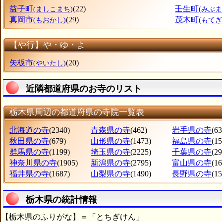
益子町
(22)
壬生町
(ましこまち)
(みぶま
真岡市
(29)
茂木町
(もおかし)
(もてぎ
【や行】や・ゆ・よ
矢板市
(20)
(やいたし)
近隣都道府県のお寺のリスト
栃木県周辺の都道府県の寺院一覧表
北海道の寺
(2340)
青森県の寺
(462)
岩手県の寺
(63
秋田県の寺
(679)
山形県の寺
(1473)
福島県の寺
(1
群馬県の寺
(1199)
埼玉県の寺
(2225)
千葉県の寺
(2
神奈川県の寺
(1905)
新潟県の寺
(2795)
富山県の寺
(1
福井県の寺
(1687)
山梨県の寺
(1490)
長野県の寺
(1
栃木県の統計情報
【栃木県のふりがな】＝「とちぎけん」