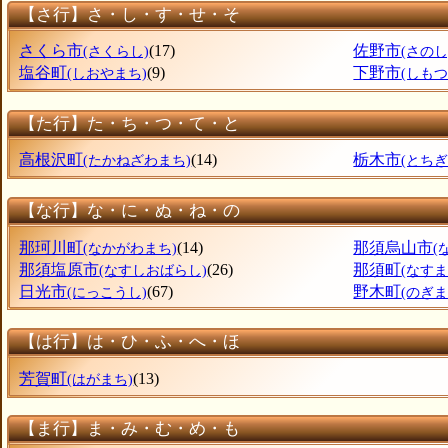
【さ行】さ・し・す・せ・そ
さくら市
(17)
佐野市
(さくらし)
(さのし
塩谷町
(9)
下野市
(しおやまち)
(しもつ
【た行】た・ち・つ・て・と
高根沢町
(14)
栃木市
(たかねざわまち)
(とちぎ
【な行】な・に・ぬ・ね・の
那珂川町
(14)
那須烏山市
(なかがわまち)
(
那須塩原市
(26)
那須町
(なすしおばらし)
(なすま
日光市
(67)
野木町
(にっこうし)
(のぎま
【は行】は・ひ・ふ・へ・ほ
芳賀町
(13)
(はがまち)
【ま行】ま・み・む・め・も