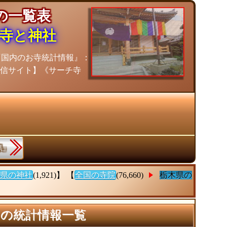
院の一覧表
寺と神社
『国内のお寺統計情報』：
信サイト】《サーチ寺
県』
県の神社
(1,921)】 【
全国の寺院
(76,660)
栃木県の
」の統計情報一覧