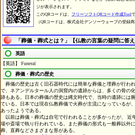
ジが表示されます。
このQRコードは、
フリーソフトQRコード作成Tool
（QRコードは、株式会社デンソーウェーブの登録
「葬儀・葬式とは？」【仏教の言葉の疑問に答え
英語
【英語】 Funeral
葬儀・葬式の歴史
葬儀の歴史は古く旧石器時代には簡単な葬儀と埋葬が行われ
で、ネアンデルタール人の洞窟内の遺跡からは、多くの骨の
跡もある。日本の葬儀の歴史は縄文時代で、当時の遺跡には
ている。日本では現在仏教葬儀で火葬が主流になっているが
あったようである。
以前は葬儀・葬式は自宅で行われることが多かったが、 近
場や斎場で執り行われている。また葬儀の形式も一般葬以外
葬、直葬などさまざまな形がある。