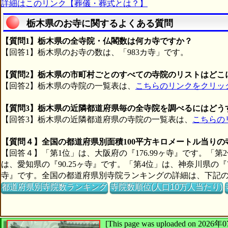
詳細はこのリンク【葬儀・葬式とは？】
栃木県のお寺に関するよくある質問
【質問1】栃木県の全寺院・仏閣数は何カ寺ですか？
【回答1】栃木県のお寺の数は、「983カ寺」です。
【質問2】栃木県の市町村ごとのすべての寺院のリストはどこ
【回答2】栃木県の寺院の一覧表は、
こちらのリンクをクリッ
【質問3】栃木県の近隣都道府県毎の全寺院を調べるにはどう
【回答3】栃木県の近隣都道府県の寺院の一覧表は、
こちらの
【質問４】全国の都道府県別面積100平方キロメートル当り
【回答４】「第1位」は、大阪府の『176.99ヶ寺』です。「第2
は、愛知県の『90.25ヶ寺』です。「第4位」は、神奈川県の『7
寺』です。全国の都道府県別寺院ランキングの詳細は、下記
都道府県別寺院数ランキング
寺院数順位(人口10万人当たり)
[This page was uploaded on 2