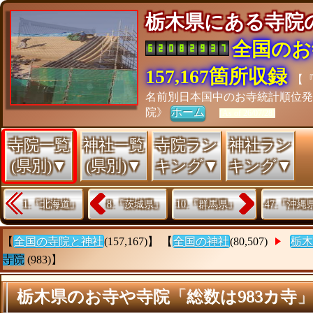
栃木県にある寺
全国のお
157,167箇所収録
【
名前別日本国中のお寺統計順位発
院》
ホーム
[As of 26/07/28]
寺院一覧
神社一覧
寺院ラン
神社ラン
(県別)▼
(県別)▼
キング▼
キング▼
1.『北海道』
8.『茨城県』
10.『群馬県』
47.『沖縄
【
全国の寺院と神社
(157,167)】 【
全国の神社
(80,507)
栃木
寺院
(983)】
栃木県のお寺や寺院「総数は983カ寺