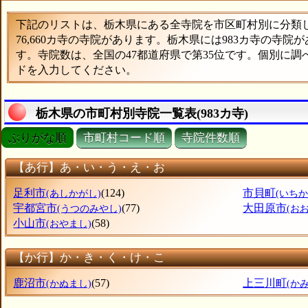
下記のリストは、栃木県にある全寺院を市区町村別に分類した
76,660カ寺の寺院があります。栃木県には983カ寺の寺院
す。寺院数は、全国の47都道府県で第35位です。個別に
ドを入力してください。
栃木県の市町村別寺院一覧表(983カ寺)
ぶりがな順
市町村コード順
寺院件数順
【あ行】あ・い・う・え・お
足利市
(124)
市貝町
(あしかがし)
(いち
宇都宮市
(77)
大田原市
(うつのみやし)
(お
小山市
(58)
(おやまし)
【か行】か・き・く・け・こ
鹿沼市
(57)
上三川町
(かぬまし)
(か