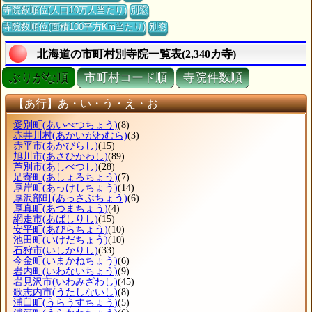
寺院数順位(人口10万人当たり)
別窓
寺院数順位(面積100平方Km当たり)
別窓
北海道の市町村別寺院一覧表(2,340カ寺)
ぶりがな順
市町村コード順
寺院件数順
【あ行】あ・い・う・え・お
愛別町
(あいべつちょう)
(8)
赤井川村
(あかいがわむら)
(3)
赤平市
(あかびらし)
(15)
旭川市
(あさひかわし)
(89)
芦別市
(あしべつし)
(28)
足寄町
(あしょろちょう)
(7)
厚岸町
(あっけしちょう)
(14)
厚沢部町
(あっさぶちょう)
(6)
厚真町
(あつまちょう)
(4)
網走市
(あばしりし)
(15)
安平町
(あびらちょう)
(10)
池田町
(いけだちょう)
(10)
石狩市
(いしかりし)
(33)
今金町
(いまかねちょう)
(6)
岩内町
(いわないちょう)
(9)
岩見沢市
(いわみざわし)
(45)
歌志内市
(うたしないし)
(8)
浦臼町
(うらうすちょう)
(5)