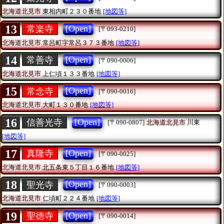
北海道北見市
東相内町２３０番地
[地図等]
13
[Open]
常楽寺
[〒093-0210]
北海道北見市
常呂町字常呂３７３番地
[地図等]
14
[Open]
常善寺
[〒090-0006]
北海道北見市
上仁頃１３３番地
[地図等]
15
[Open]
常念寺
[〒090-0016]
北海道北見市
大町１３０番地
[地図等]
16
[Open]
信善光寺
[〒090-0807]
北海道北見市
川東
[地図等]
17
[Open]
真隆寺
[〒090-0025]
北海道北見市
北五条東５丁目１６番地
[地図等]
18
[Open]
聖光寺
[〒090-0003]
北海道北見市
仁頃町２２４番地
[地図等]
19
[Open]
聖徳寺
[〒090-0014]