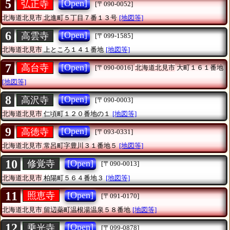
5
[Open]
弘正寺
[〒090-0052]
北海道北見市
北進町５丁目７番１３号
[地図等]
6
[Open]
高雲寺
[〒099-1585]
北海道北見市
上ところ１４１番地
[地図等]
7
[Open]
高台寺
[〒090-0016]
北海道北見市
大町１６１番地
[地図等]
8
[Open]
高沢寺
[〒090-0003]
北海道北見市
仁頃町１２０番地の１
[地図等]
9
[Open]
高徳寺
[〒093-0331]
北海道北見市
常呂町字豊川３１番地５
[地図等]
10
[Open]
修覚寺
[〒090-0013]
北海道北見市
柏陽町５６４番地３
[地図等]
11
[Open]
照恵寺
[〒091-0170]
北海道北見市
留辺蘂町温根湯温泉５８番地
[地図等]
12
[Open]
乗光寺
[〒099-0878]