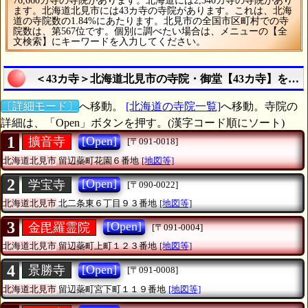
76,660カ寺の寺院があります。北海道には2,340カ寺の寺院があり
ます。北海道北見市には43カ寺の寺院があります。これは、北海
道の寺院数の1.84%にあたります。北見市の全国市区町村での寺
院数は、第567位です。個別に調べたい場合は、メニューの【全
文検索】にキーワードを入力してください。
＜43カ寺＞北海道北見市の寺院・御堂【43カ寺】を調
〔詳細モード〕
へ移動。
[北海道の寺院一覧]
へ移動。寺院の
詳細は、「Open」ボタンを押す。(漢字コード順にソート)
1
[Open]
擴音寺
[〒091-0018]
北海道北見市
留辺蘂町花園６番地
[地図等]
2
[Open]
学宝寺
[〒090-0022]
北海道北見市
北二条東６丁目９３番地
[地図等]
3
[Open]
金毘羅霊院
[〒091-0004]
北海道北見市
留辺蘂町上町１２３番地
[地図等]
4
[Open]
景勝寺
[〒091-0008]
北海道北見市
留辺蘂町宮下町１１９番地
[地図等]