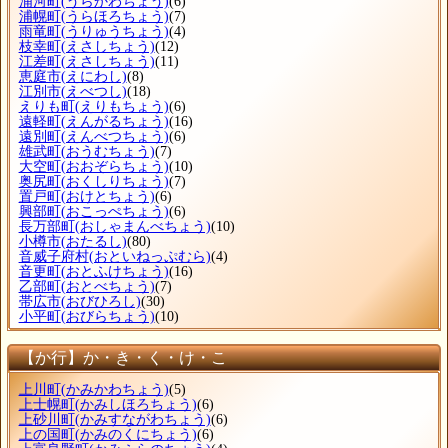
浦河町
(うらかわちょう)
(6)
浦幌町
(うらほろちょう)
(7)
雨竜町
(うりゅうちょう)
(4)
枝幸町
(えさしちょう)
(12)
江差町
(えさしちょう)
(11)
恵庭市
(えにわし)
(8)
江別市
(えべつし)
(18)
えりも町
(えりもちょう)
(6)
遠軽町
(えんがるちょう)
(16)
遠別町
(えんべつちょう)
(6)
雄武町
(おうむちょう)
(7)
大空町
(おおぞらちょう)
(10)
奥尻町
(おくしりちょう)
(7)
置戸町
(おけとちょう)
(6)
興部町
(おこっぺちょう)
(6)
長万部町
(おしゃまんべちょう)
(10)
小樽市
(おたるし)
(80)
音威子府村
(おといねっぷむら)
(4)
音更町
(おとふけちょう)
(16)
乙部町
(おとべちょう)
(7)
帯広市
(おびひろし)
(30)
小平町
(おびらちょう)
(10)
【か行】か・き・く・け・こ
上川町
(かみかわちょう)
(5)
上士幌町
(かみしほろちょう)
(6)
上砂川町
(かみすながわちょう)
(6)
上の国町
(かみのくにちょう)
(6)