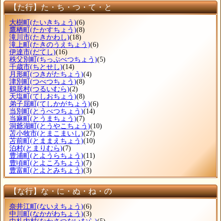
【た行】た・ち・つ・て・と
大樹町
(たいきちょう)
(6)
鷹栖町
(たかすちょう)
(8)
滝川市
(たきかわし)
(18)
滝上町
(たきのうえちょう)
(6)
伊達市
(だてし)
(16)
秩父別町
(ちっぷべつちょう)
(5)
千歳市
(ちとせし)
(14)
月形町
(つきがたちょう)
(4)
津別町
(つべつちょう)
(8)
鶴居村
(つるいむら)
(2)
天塩町
(てしおちょう)
(8)
弟子屈町
(てしかがちょう)
(6)
当別町
(とうべつちょう)
(14)
当麻町
(とうまちょう)
(7)
洞爺湖町
(とうやこちょう)
(10)
苫小牧市
(とまこまいし)
(27)
苫前町
(とままえちょう)
(10)
泊村
(とまりむら)
(7)
豊浦町
(とようらちょう)
(11)
豊頃町
(とよころちょう)
(7)
豊富町
(とよとみちょう)
(3)
【な行】な・に・ぬ・ね・の
奈井江町
(ないえちょう)
(6)
中川町
(なかがわちょう)
(3)