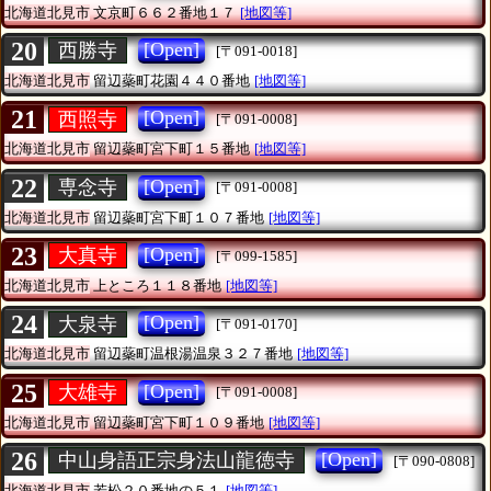
北海道北見市
文京町６６２番地１７
[地図等]
20
[Open]
西勝寺
[〒091-0018]
北海道北見市
留辺蘂町花園４４０番地
[地図等]
21
[Open]
西照寺
[〒091-0008]
北海道北見市
留辺蘂町宮下町１５番地
[地図等]
22
[Open]
専念寺
[〒091-0008]
北海道北見市
留辺蘂町宮下町１０７番地
[地図等]
23
[Open]
大真寺
[〒099-1585]
北海道北見市
上ところ１１８番地
[地図等]
24
[Open]
大泉寺
[〒091-0170]
北海道北見市
留辺蘂町温根湯温泉３２７番地
[地図等]
25
[Open]
大雄寺
[〒091-0008]
北海道北見市
留辺蘂町宮下町１０９番地
[地図等]
26
[Open]
中山身語正宗身法山龍徳寺
[〒090-0808]
北海道北見市
若松２０番地の５１
[地図等]