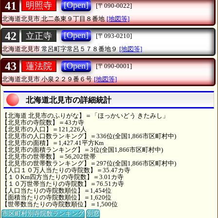
41
[Open]
明照寺
[〒090-0022]
北海道北見市
北二条東９丁目８番地
[地図等]
42
[Open]
立正寺
[〒093-0210]
北海道北見市
常呂町字常呂５７８番地９
[地図等]
43
[Open]
蓮法院
[〒090-0001]
北海道北見市
小泉２２９番６号
[地図等]
北海道北見市の詳細統計
【北海道 北見市のふりがな】＝「ほっかいどう きたみし」
【北見市の寺院数】＝43カ寺
【北見市の人口】＝121,226人
【北見市の人口数ランキング】＝336位(全国1,866市区町村中)
【北見市の面積】＝1,427.41平方Km
【北見市の面積ランキング】＝3位(全国1,866市区町村中)
【北見市の世帯数】＝56,202世帯
【北見市の世帯数ランキング】＝297位(全国1,866市区町村中)
【人口１０万人当たりの寺院数】＝35.47カ寺
【１０Km四方当たりの寺院数】＝3.01カ寺
【１０万世帯当たりの寺院数】＝76.51カ寺
【人口当たりの寺院数順位】＝1,454位
【面積当たりの寺院数順位】＝1,620位
【世帯数当たりの寺院数順位】＝1,500位
市区町村別寺院数ランキング
別窓