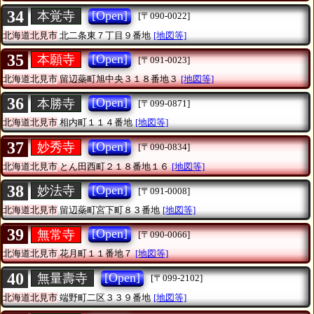
34
[Open]
本覚寺
[〒090-0022]
北海道北見市
北二条東７丁目９番地
[地図等]
35
[Open]
本願寺
[〒091-0023]
北海道北見市
留辺蘂町旭中央３１８番地３
[地図等]
36
[Open]
本勝寺
[〒099-0871]
北海道北見市
相内町１１４番地
[地図等]
37
[Open]
妙秀寺
[〒090-0834]
北海道北見市
とん田西町２１８番地１６
[地図等]
38
[Open]
妙法寺
[〒091-0008]
北海道北見市
留辺蘂町宮下町８３番地
[地図等]
39
[Open]
無常寺
[〒090-0066]
北海道北見市
花月町１１番地７
[地図等]
40
[Open]
無量壽寺
[〒099-2102]
北海道北見市
端野町二区３３９番地
[地図等]