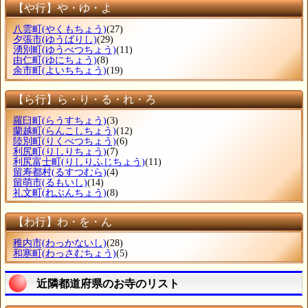
【や行】や・ゆ・よ
八雲町
(やくもちょう)
(27)
夕張市
(ゆうばりし)
(29)
湧別町
(ゆうべつちょう)
(11)
由仁町
(ゆにちょう)
(8)
余市町
(よいちちょう)
(19)
【ら行】ら・り・る・れ・ろ
羅臼町
(らうすちょう)
(3)
蘭越町
(らんこしちょう)
(12)
陸別町
(りくべつちょう)
(6)
利尻町
(りしりちょう)
(7)
利尻富士町
(りしりふじちょう)
(11)
留寿都村
(るすつむら)
(4)
留萌市
(るもいし)
(14)
礼文町
(れぶんちょう)
(8)
【わ行】わ・を・ん
稚内市
(わっかないし)
(28)
和寒町
(わっさむちょう)
(5)
近隣都道府県のお寺のリスト