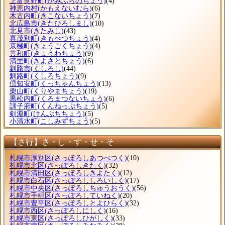
上富良野町
(かみふらのちょう)
(4)
神恵内村
(かもえないむら)
(6)
木古内町
(きこないちょう)
(7)
北広島市
(きたひろしまし)
(10)
北見市
(きたみし)
(43)
喜茂別町
(きもべつちょう)
(4)
京極町
(きょうごくちょう)
(4)
共和町
(きょうわちょう)
(9)
清里町
(きよさとちょう)
(6)
釧路市
(くしろし)
(44)
釧路町
(くしろちょう)
(9)
倶知安町
(くっちゃんちょう)
(13)
栗山町
(くりやまちょう)
(19)
黒松内町
(くろまつないちょう)
(6)
訓子府町
(くんねっぷちょう)
(5)
剣淵町
(けんぶちちょう)
(5)
小清水町
(こしみずちょう)
(5)
【さ行】さ・し・す・せ・そ
札幌市厚別区
(さっぽろしあつべつく)
(10)
札幌市北区
(さっぽろしきたく)
(32)
札幌市清田区
(さっぽろしきよたく)
(12)
札幌市白石区
(さっぽろししろいしく)
(17)
札幌市中央区
(さっぽろしちゅうおうく)
(56)
札幌市手稲区
(さっぽろしていねく)
(20)
札幌市豊平区
(さっぽろしとよひらく)
(32)
札幌市西区
(さっぽろしにしく)
(16)
札幌市東区
(さっぽろしひがしく)
(33)