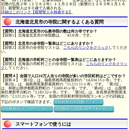
旧暦の弘長２年（１２６２年）１１月２８日（新暦の１２６３年１月１６
日）親鸞聖人は９０歳で入滅される。
詳細はこのリンク【親鸞聖人を検索する】
北海道北見市の寺院に関するよくある質問
【質問1】北海道北見市の仏教寺院の数は何カ寺ですか？
【回答1】北海道北見市の寺院数は、「43カ寺」です。
【質問2】北見市の全寺院一覧表はどこにありますか？
【回答2】北見市の全寺院リストは、
こちらのリンクをクリック
してくださ
い。
【質問3】北海道の市町村ごとの全寺院一覧表はどこにありますか？
【回答3】北海道の市町村ごとの全寺院リストは、
こちらのリンクをクリッ
ク
してください。
【質問４】全国で人口10万人当りの寺院が多いの市区町村はどこですか？
【回答４】「第1位」は、福島県相馬郡飯舘村の『14,634.15ヶ寺』です。
「第2位」は、福島県双葉郡葛尾村の『11,111.11ヶ寺』です。「第3位」
は、和歌山県伊都郡高野町の『3,669.45ヶ寺』です。「第4位」は、山梨県
南巨摩郡早川町の『3,183.52ヶ寺』です。「第5位」は、奈良県吉野郡黒滝
村の『2,121.21ヶ寺』です。全国の市区町村県別寺院ランキングの詳細は、
下記のボタンで確認できます。
市区町村別寺院数ランキング
寺院数順位(人口10万人当たり)
寺院数順位(面積100平方Km当たり)
スマートフォンで使うには