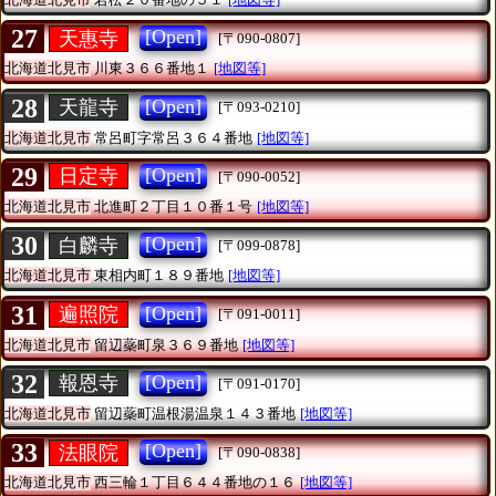
27
[Open]
天惠寺
[〒090-0807]
北海道北見市
川東３６６番地１
[地図等]
28
[Open]
天龍寺
[〒093-0210]
北海道北見市
常呂町字常呂３６４番地
[地図等]
29
[Open]
日定寺
[〒090-0052]
北海道北見市
北進町２丁目１０番１号
[地図等]
30
[Open]
白麟寺
[〒099-0878]
北海道北見市
東相内町１８９番地
[地図等]
31
[Open]
遍照院
[〒091-0011]
北海道北見市
留辺蘂町泉３６９番地
[地図等]
32
[Open]
報恩寺
[〒091-0170]
北海道北見市
留辺蘂町温根湯温泉１４３番地
[地図等]
33
[Open]
法眼院
[〒090-0838]
北海道北見市
西三輪１丁目６４４番地の１６
[地図等]