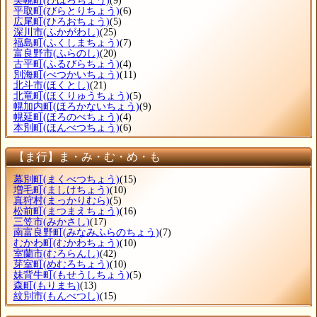
美幌町
(びほろちょう)
(9)
平取町
(びらとりちょう)
(6)
広尾町
(ひろおちょう)
(5)
深川市
(ふかがわし)
(25)
福島町
(ふくしまちょう)
(7)
富良野市
(ふらのし)
(20)
古平町
(ふるびらちょう)
(4)
別海町
(べつかいちょう)
(11)
北斗市
(ほくとし)
(21)
北竜町
(ほくりゅうちょう)
(5)
幌加内町
(ほろかないちょう)
(9)
幌延町
(ほろのべちょう)
(4)
本別町
(ほんべつちょう)
(6)
【ま行】ま・み・む・め・も
幕別町
(まくべつちょう)
(15)
増毛町
(ましけちょう)
(10)
真狩村
(まっかりむら)
(5)
松前町
(まつまえちょう)
(16)
三笠市
(みかさし)
(17)
南富良野町
(みなみふらのちょう)
(7)
むかわ町
(むかわちょう)
(10)
室蘭市
(むろらんし)
(42)
芽室町
(めむろちょう)
(10)
妹背牛町
(もせうしちょう)
(5)
森町
(もりまち)
(13)
紋別市
(もんべつし)
(15)