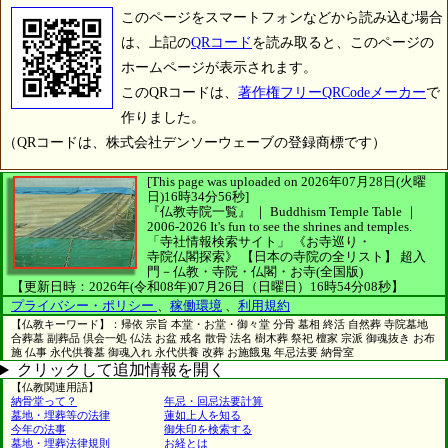
このページをスマートフォンなどから読み込む場合
は、上記の
QRコード
を読み取ると、このページの
ホームページが表示されます。
このQRコードは、
著作権フリーQRCodeメーカー
で
作りました。
（QRコードは、株式会社デンソーウェーブの登録商標です）
[This page was uploaded on 2026年07月28日(火曜
日)16時34分56秒]
『仏教寺院一覧』 ｜ Buddhism Temple Table
｜
2006-2026
It's fun to see
the shrines and temples.
「寺社情報検索サイト」
《お寺巡り・
寺院仏閣探索》
【日本の寺院の全リスト】
超入
門－仏教・寺院・仏閣・お寺(全国版)
【更新日時：2026年(令和08年)07月26日（日曜日）16時54分08秒】
プライバシー・ポリシー
、
稼働環境
、
利用規約
【仏教キーワード】：帰依 宗旨 本堂・お堂・御々堂 分骨 墓相 終活 自然葬 寺院墓地
合葬墓 副葬品 倶会一処 仏法 お盆 戒名 散骨 法名 樹木葬 祭祀 檀家 宗派 御魂抜き お布
施 仏事 永代供養墓 御魂入れ 永代供養 改葬 お施餓鬼 年忌法要 納骨室
クリックして追加情報を開く
【仏教関連用語】
納骨堂って？
年忌・回忌法要計算
墓地・埋葬等の法律
蓮如上人を知る
今年の法事
御朱印を検索する
墓地・埋葬法律規則
お経とは