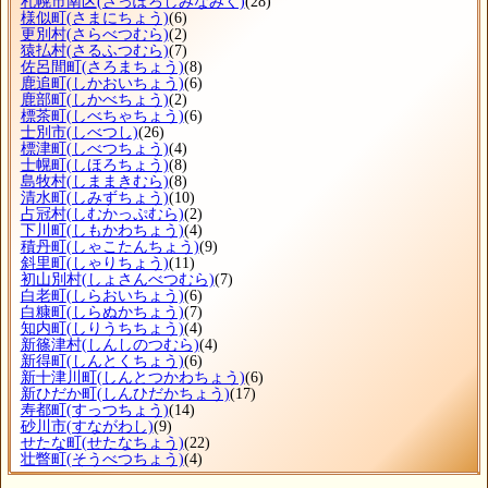
札幌市南区
(さっぽろしみなみく)
(28)
様似町
(さまにちょう)
(6)
更別村
(さらべつむら)
(2)
猿払村
(さるふつむら)
(7)
佐呂間町
(さろまちょう)
(8)
鹿追町
(しかおいちょう)
(6)
鹿部町
(しかべちょう)
(2)
標茶町
(しべちゃちょう)
(6)
士別市
(しべつし)
(26)
標津町
(しべつちょう)
(4)
士幌町
(しほろちょう)
(8)
島牧村
(しままきむら)
(8)
清水町
(しみずちょう)
(10)
占冠村
(しむかっぷむら)
(2)
下川町
(しもかわちょう)
(4)
積丹町
(しゃこたんちょう)
(9)
斜里町
(しゃりちょう)
(11)
初山別村
(しょさんべつむら)
(7)
白老町
(しらおいちょう)
(6)
白糠町
(しらぬかちょう)
(7)
知内町
(しりうちちょう)
(4)
新篠津村
(しんしのつむら)
(4)
新得町
(しんとくちょう)
(6)
新十津川町
(しんとつかわちょう)
(6)
新ひだか町
(しんひだかちょう)
(17)
寿都町
(すっつちょう)
(14)
砂川市
(すながわし)
(9)
せたな町
(せたなちょう)
(22)
壮瞥町
(そうべつちょう)
(4)