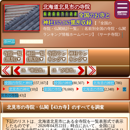
北海道北見市の寺院
全国のお寺と
神社157,167箇所収録
【『全国の
寺院・仏閣統計一覧』：名前別全国の寺院・仏閣
ランキング情報ホームページ】《サーチ寺院》
ホーム
[As of 26/07/28]
寺院一覧
神社一覧
寺院ラン
神社ラン
(県別)▼
(県別)▼
キング▼
キング▼
16.『帯広市』
18.『夕張市』
【
全国の寺院と神社
(157,167)】 【
全国の神社
(80,507)
北海道の神社
(786)
北見市の神社
(10)】 【
全国の寺院
(76,660)
北海道の寺院
(2,340)
北
見市の寺院
(43)】
北見市の寺院・仏閣【43カ寺】のすべてを調査
下記のリストは、北海道北見市にある全寺院を一覧表形式で表示
したものです。「2026年04月22日」時点において、全国には