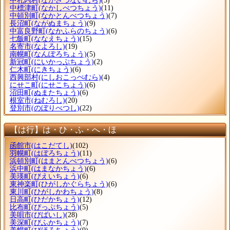
中札内村
(なかさつないむら)
(5)
中標津町
(なかしべつちょう)
(11)
中頓別町
(なかとんべつちょう)
(7)
長沼町
(ながぬまちょう)
(9)
中富良野町
(なかふらのちょう)
(6)
七飯町
(ななえちょう)
(15)
名寄市
(なよろし)
(19)
南幌町
(なんぽろちょう)
(5)
新冠町
(にいかっぷちょう)
(2)
仁木町
(にきちょう)
(6)
西興部村
(にしおこっぺむら)
(4)
にせこ町
(にせこちょう)
(6)
沼田町
(ぬまたちょう)
(6)
根室市
(ねむろし)
(20)
登別市
(のぼりべつし)
(22)
【は行】は・ひ・ふ・へ・ほ
函館市
(はこだてし)
(102)
羽幌町
(はぼろちょう)
(11)
浜頓別町
(はまとんべつちょう)
(6)
浜中町
(はまなかちょう)
(6)
美瑛町
(びえいちょう)
(6)
東神楽町
(ひがしかぐらちょう)
(6)
東川町
(ひがしかわちょう)
(8)
日高町
(ひだかちょう)
(12)
比布町
(ぴっぷちょう)
(5)
美唄市
(びばいし)
(28)
美深町
(びふかちょう)
(7)