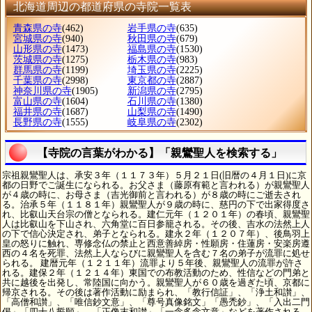
北海道周辺の都道府県の寺院一覧表
青森県の寺
(462)
岩手県の寺
(635)
宮城県の寺
(940)
秋田県の寺
(679)
山形県の寺
(1473)
福島県の寺
(1530)
茨城県の寺
(1275)
栃木県の寺
(983)
群馬県の寺
(1199)
埼玉県の寺
(2225)
千葉県の寺
(2998)
東京都の寺
(2887)
神奈川県の寺
(1905)
新潟県の寺
(2795)
富山県の寺
(1604)
石川県の寺
(1380)
福井県の寺
(1687)
山梨県の寺
(1490)
長野県の寺
(1555)
岐阜県の寺
(2302)
【寺院の言葉がわかる】「親鸞聖人を検索する」
宗祖親鸞聖人は、承安３年（１１７３年）５月２１日(旧暦の４月１日)に京
都の日野でご誕生になられる。お父さま（藤原有範と言われる）が親鸞聖人
が４歳の時に、お母さま（吉光御前と言われる）が８歳の時にご逝去され
る。治承５年（１１８１年）親鸞聖人が９歳の時に、慈円の下で出家得度さ
れ、比叡山天台宗の僧となられる。建仁元年（１２０１年）の春頃、親鸞聖
人は比叡山を下山され、六角堂に百日参籠される。その後、吉水の法然上人
の下で信心決定され、弟子となられる。建永２年（１２０７年）、後鳥羽上
皇の怒りに触れ、専修念仏の禁止と西意善綽房・性願房・住蓮房・安楽房遵
西の４名を死罪、法然上人ならびに親鸞聖人を含む７名の弟子が流罪に処せ
られる。 建暦元年（１２１１年）流罪より５年後、親鸞聖人の流罪が許さ
れる。建保２年（１２１４年）東国での布教活動のため、性信などの門弟と
共に越後を出発し、常陸国に向かう。親鸞聖人が６０歳を過ぎた頃、京都に
帰京される。その後は著作活動に励まられ、「教行信証」、「浄土和讃」、
「高僧和讃」、「唯信鈔文意」、「尊号真像銘文」「愚禿鈔」、「入出二門
偈」「四十八誓願」、「正像末和讃」「一念多念文意」などを著作される。