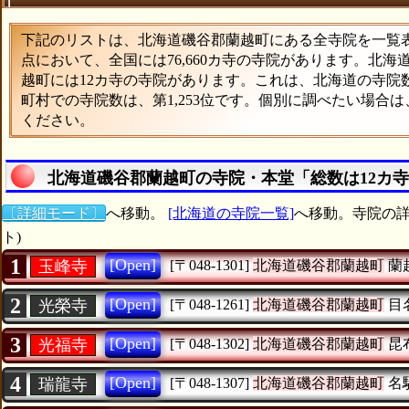
下記のリストは、北海道磯谷郡蘭越町にある全寺院を一覧表形
点において、全国には76,660カ寺の寺院があります。北海
越町には12カ寺の寺院があります。これは、北海道の寺院数
町村での寺院数は、第1,253位です。個別に調べたい場合
ください。
北海道磯谷郡蘭越町の寺院・本堂「総数は12カ
〔詳細モード〕
へ移動。
[北海道の寺院一覧]
へ移動。寺院の詳
ト)
1
[Open]
玉峰寺
[〒048-1301]
北海道磯谷郡蘭越町
蘭
2
[Open]
光榮寺
[〒048-1261]
北海道磯谷郡蘭越町
目
3
[Open]
光福寺
[〒048-1302]
北海道磯谷郡蘭越町
昆
4
[Open]
瑞龍寺
[〒048-1307]
北海道磯谷郡蘭越町
名