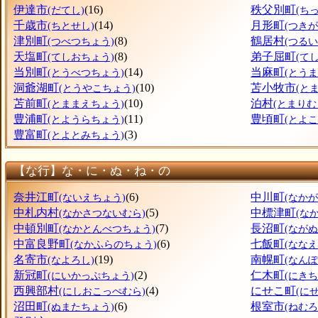
伊達市
(16)
秩父別町
(だてし)
(ち
千歳市
(14)
月形町
(ちとせし)
(つき
津別町
(8)
鶴居村
(つべつちょう)
(つるい
天塩町
(8)
弟子屈町
(てしおちょう)
(て
当別町
(14)
当麻町
(とうべつちょう)
(とう
洞爺湖町
(10)
苫小牧市
(とうやこちょう)
(と
苫前町
(10)
泊村
(とままえちょう)
(とまりむ
豊浦町
(11)
豊頃町
(とようらちょう)
(とよ
豊富町
(3)
(とよとみちょう)
【な行】な・に・ぬ・ね・の
奈井江町
(6)
中川町
(ないえちょう)
(なか
中札内村
(5)
中標津町
(なかさつないむら)
(な
中頓別町
(7)
長沼町
(なかとんべつちょう)
(なが
中富良野町
(6)
七飯町
(なかふらのちょう)
(なな
名寄市
(19)
南幌町
(なよろし)
(なん
新冠町
(2)
仁木町
(にいかっぷちょう)
(にきち
西興部村
(4)
にせこ町
(にしおこっぺむら)
(に
沼田町
(6)
根室市
(ぬまたちょう)
(ねむろ