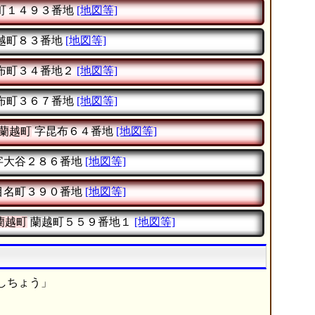
町１４９３番地
[地図等]
越町８３番地
[地図等]
布町３４番地２
[地図等]
布町３６７番地
[地図等]
蘭越町
字昆布６４番地
[地図等]
字大谷２８６番地
[地図等]
目名町３９０番地
[地図等]
蘭越町
蘭越町５５９番地１
[地図等]
しちょう」