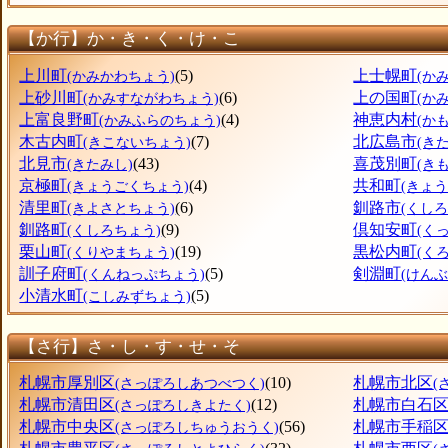
【か行】か・き・く・け・こ
上川町
(5)
上士幌町
(かみかわちょう)
(か
上砂川町
(6)
上の国町
(かみすながわちょう)
(か
上富良野町
(4)
神恵内村
(かみふらのちょう)
(か
木古内町
(7)
北広島市
(きこないちょう)
(き
北見市
(43)
喜茂別町
(きたみし)
(き
京極町
(4)
共和町
(きょうごくちょう)
(きょ
清里町
(6)
釧路市
(きよさとちょう)
(くしろ
釧路町
(9)
倶知安町
(くしろちょう)
(く
栗山町
(19)
黒松内町
(くりやまちょう)
(く
訓子府町
(5)
剣淵町
(くんねっぷちょう)
(けん
小清水町
(5)
(こしみずちょう)
【さ行】さ・し・す・せ・そ
札幌市厚別区
(10)
札幌市北区
(さっぽろしあつべつく)
(
札幌市清田区
(12)
札幌市白石
(さっぽろしきよたく)
札幌市中央区
(56)
札幌市手稲
(さっぽろしちゅうおうく)