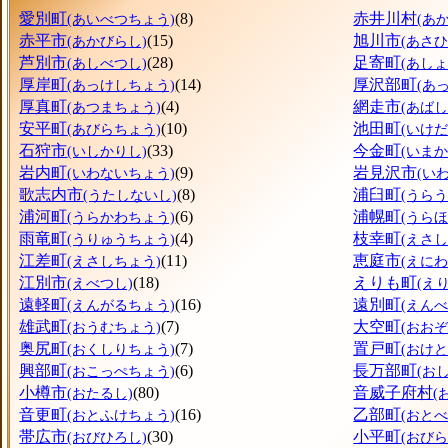
愛別町
(8)
赤井川村
(あいべつちょう)
(あ
赤平市
(15)
旭川市
(あかびらし)
(あさ
芦別市
(28)
足寄町
(あしべつし)
(あし
厚岸町
(14)
厚沢部町
(あっけしちょう)
(あ
厚真町
(4)
網走市
(あつまちょう)
(あばし
安平町
(10)
池田町
(あびらちょう)
(いけ
石狩市
(33)
今金町
(いしかりし)
(いま
岩内町
(9)
岩見沢市
(いわないちょう)
(い
歌志内市
(8)
浦臼町
(うたしないし)
(うら
浦河町
(6)
浦幌町
(うらかわちょう)
(うら
雨竜町
(4)
枝幸町
(うりゅうちょう)
(えさ
江差町
(11)
恵庭市
(えさしちょう)
(えにわ
江別市
(18)
えりも町
(えべつし)
(え
遠軽町
(16)
遠別町
(えんがるちょう)
(えん
雄武町
(7)
大空町
(おうむちょう)
(おお
奥尻町
(7)
置戸町
(おくしりちょう)
(おけ
興部町
(6)
長万部町
(おこっぺちょう)
(お
小樽市
(80)
音威子府村
(おたるし)
(
音更町
(16)
乙部町
(おとふけちょう)
(おと
帯広市
(30)
小平町
(おびひろし)
(おび