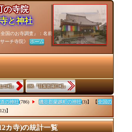
越町の寺院
寺と神社
『全国のお寺調査』：名前
《サーチ寺院》
ホーム
ニセコ町』
188.『目梨郡羅臼町』
道の神社
(786)
磯谷郡蘭越町の神社
(3)】 【
全国の
(12)】
2カ寺)の統計一覧