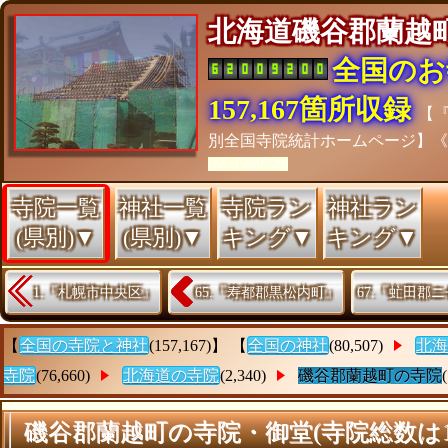
北海道磯谷郡蘭
全国のお
157,167箇所収録
【
別全国寺院統計ホームページ】
[As of 26/07/28]
寺院一覧
神社一覧
寺院ラン
神社ラン
(県別)▼
(県別)▼
キング▼
キング▼
1.『札幌市中央区』
65.『寿都郡黒松内町』
67.『虻田郡
【
全国の寺院と神社
(157,167)】 【
全国の神社
(80,507)
北海
寺院
(76,660)
北海道の寺院
(2,340)
磯谷郡蘭越町の寺院
磯谷郡蘭越町の寺院・御堂(寺院総数は1