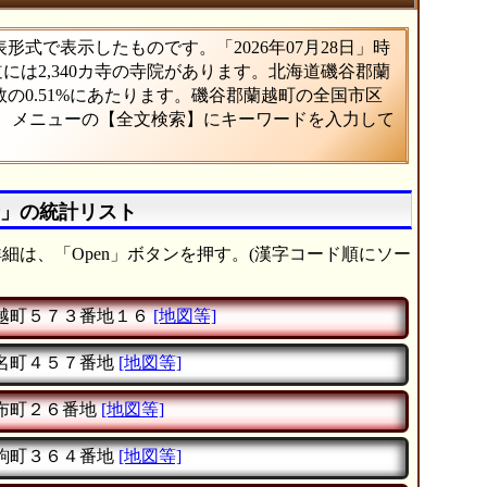
式で表示したものです。「2026年07月28日」時
道には2,340カ寺の寺院があります。北海道磯谷郡蘭
の0.51%にあたります。磯谷郡蘭越町の全国市区
は、メニューの【全文検索】にキーワードを入力して
寺」の統計リスト
細は、「Open」ボタンを押す。(漢字コード順にソー
越町５７３番地１６
[地図等]
名町４５７番地
[地図等]
布町２６番地
[地図等]
駒町３６４番地
[地図等]