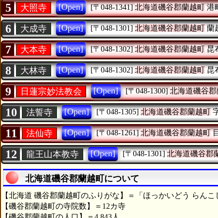
5
[Open]
大照寺
[〒048-1341]
北海道磯谷郡蘭越町
港
6
[Open]
大成寺
[〒048-1301]
北海道磯谷郡蘭越町
蘭
7
[Open]
大本寺
[〒048-1302]
北海道磯谷郡蘭越町
昆
8
[Open]
大林寺
[〒048-1302]
北海道磯谷郡蘭越町
昆
9
[Open]
日蓮宗妙法教会
[〒048-1300]
北海道磯谷郡
10
[Open]
法誓寺
[〒048-1305]
北海道磯谷郡蘭越町
11
[Open]
法仙寺
[〒048-1261]
北海道磯谷郡蘭越町
12
[Open]
龍王山本教寺
[〒048-1301]
北海道磯谷郡
北海道磯谷郡蘭越町について
【北海道 磯谷郡蘭越町のふりがな】＝「ほっかいどう らんこ
【磯谷郡蘭越町の寺院数】＝12カ寺
【磯谷郡蘭越町の人口】＝4,843人