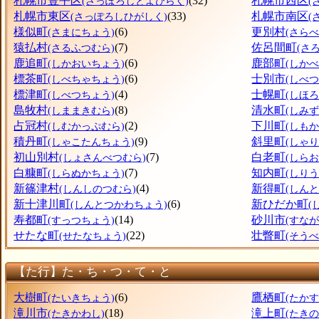
札幌市豊平区
(32)
札幌市西区
(さっぽろしとよひらく)
(
札幌市東区
(33)
札幌市南区
(さっぽろしひがしく)
(
様似町
(6)
更別村
(さまにちょう)
(さら
猿払村
(7)
佐呂間町
(さるふつむら)
(さ
鹿追町
(6)
鹿部町
(しかおいちょう)
(しか
標茶町
(6)
士別市
(しべちゃちょう)
(しべつ
標津町
(4)
士幌町
(しべつちょう)
(しほ
島牧村
(8)
清水町
(しままきむら)
(しみ
占冠村
(2)
下川町
(しむかっぷむら)
(しも
積丹町
(9)
斜里町
(しゃこたんちょう)
(しゃ
初山別村
(7)
白老町
(しょさんべつむら)
(しら
白糠町
(7)
知内町
(しらぬかちょう)
(しり
新篠津村
(4)
新得町
(しんしのつむら)
(しん
新十津川町
(6)
新ひだか町
(しんとつかわちょう)
(
寿都町
(14)
砂川市
(すっつちょう)
(すなが
せたな町
(22)
壮瞥町
(せたなちょう)
(そう
【た行】た・ち・つ・て・と
大樹町
(6)
鷹栖町
(たいきちょう)
(たか
滝川市
(18)
滝上町
(たきかわし)
(たき