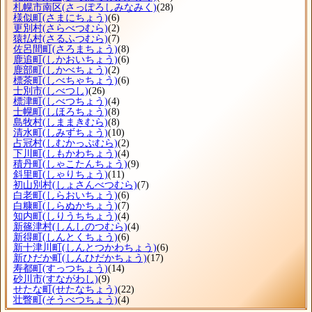
札幌市南区
(さっぽろしみなみく)
(28)
様似町
(さまにちょう)
(6)
更別村
(さらべつむら)
(2)
猿払村
(さるふつむら)
(7)
佐呂間町
(さろまちょう)
(8)
鹿追町
(しかおいちょう)
(6)
鹿部町
(しかべちょう)
(2)
標茶町
(しべちゃちょう)
(6)
士別市
(しべつし)
(26)
標津町
(しべつちょう)
(4)
士幌町
(しほろちょう)
(8)
島牧村
(しままきむら)
(8)
清水町
(しみずちょう)
(10)
占冠村
(しむかっぷむら)
(2)
下川町
(しもかわちょう)
(4)
積丹町
(しゃこたんちょう)
(9)
斜里町
(しゃりちょう)
(11)
初山別村
(しょさんべつむら)
(7)
白老町
(しらおいちょう)
(6)
白糠町
(しらぬかちょう)
(7)
知内町
(しりうちちょう)
(4)
新篠津村
(しんしのつむら)
(4)
新得町
(しんとくちょう)
(6)
新十津川町
(しんとつかわちょう)
(6)
新ひだか町
(しんひだかちょう)
(17)
寿都町
(すっつちょう)
(14)
砂川市
(すながわし)
(9)
せたな町
(せたなちょう)
(22)
壮瞥町
(そうべつちょう)
(4)