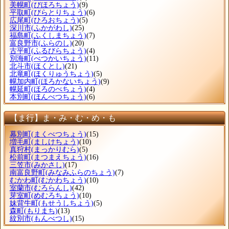
美幌町
(びほろちょう)
(9)
平取町
(びらとりちょう)
(6)
広尾町
(ひろおちょう)
(5)
深川市
(ふかがわし)
(25)
福島町
(ふくしまちょう)
(7)
富良野市
(ふらのし)
(20)
古平町
(ふるびらちょう)
(4)
別海町
(べつかいちょう)
(11)
北斗市
(ほくとし)
(21)
北竜町
(ほくりゅうちょう)
(5)
幌加内町
(ほろかないちょう)
(9)
幌延町
(ほろのべちょう)
(4)
本別町
(ほんべつちょう)
(6)
【ま行】ま・み・む・め・も
幕別町
(まくべつちょう)
(15)
増毛町
(ましけちょう)
(10)
真狩村
(まっかりむら)
(5)
松前町
(まつまえちょう)
(16)
三笠市
(みかさし)
(17)
南富良野町
(みなみふらのちょう)
(7)
むかわ町
(むかわちょう)
(10)
室蘭市
(むろらんし)
(42)
芽室町
(めむろちょう)
(10)
妹背牛町
(もせうしちょう)
(5)
森町
(もりまち)
(13)
紋別市
(もんべつし)
(15)