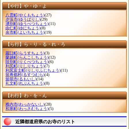
【や行】や・ゆ・よ
八雲町
(やくもちょう)
(27)
夕張市
(ゆうばりし)
(29)
湧別町
(ゆうべつちょう)
(11)
由仁町
(ゆにちょう)
(8)
余市町
(よいちちょう)
(19)
【ら行】ら・り・る・れ・ろ
羅臼町
(らうすちょう)
(3)
蘭越町
(らんこしちょう)
(12)
陸別町
(りくべつちょう)
(6)
利尻町
(りしりちょう)
(7)
利尻富士町
(りしりふじちょう)
(11)
留寿都村
(るすつむら)
(4)
留萌市
(るもいし)
(14)
礼文町
(れぶんちょう)
(8)
【わ行】わ・を・ん
稚内市
(わっかないし)
(28)
和寒町
(わっさむちょう)
(5)
近隣都道府県のお寺のリスト