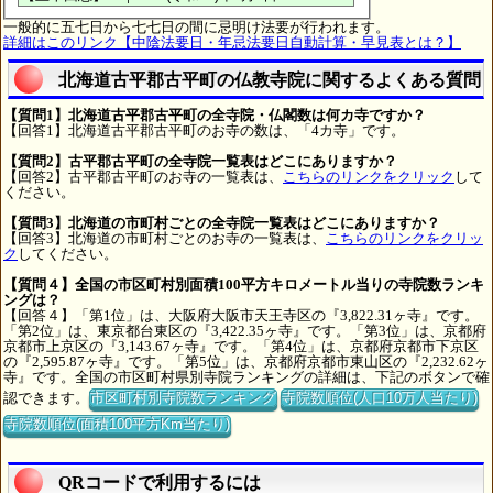
一般的に五七日から七七日の間に忌明け法要が行われます。
詳細はこのリンク【中陰法要日・年忌法要日自動計算・早見表とは？】
北海道古平郡古平町の仏教寺院に関するよくある質問
【質問1】北海道古平郡古平町の全寺院・仏閣数は何カ寺ですか？
【回答1】北海道古平郡古平町のお寺の数は、「4カ寺」です。
【質問2】古平郡古平町の全寺院一覧表はどこにありますか？
【回答2】古平郡古平町のお寺の一覧表は、
こちらのリンクをクリック
して
ください。
【質問3】北海道の市町村ごとの全寺院一覧表はどこにありますか？
【回答3】北海道の市町村ごとのお寺の一覧表は、
こちらのリンクをクリッ
ク
してください。
【質問４】全国の市区町村別面積100平方キロメートル当りの寺院数ランキ
ングは？
【回答４】「第1位」は、大阪府大阪市天王寺区の『3,822.31ヶ寺』です。
「第2位」は、東京都台東区の『3,422.35ヶ寺』です。「第3位」は、京都府
京都市上京区の『3,143.67ヶ寺』です。「第4位」は、京都府京都市下京区
の『2,595.87ヶ寺』です。「第5位」は、京都府京都市東山区の『2,232.62ヶ
寺』です。全国の市区町村県別寺院ランキングの詳細は、下記のボタンで確
認できます。
市区町村別寺院数ランキング
寺院数順位(人口10万人当たり)
寺院数順位(面積100平方Km当たり)
QRコードで利用するには