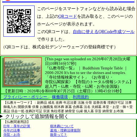
このページをスマートフォンなどから読み込む場合
は、上記の
QRコード
を読み取ると、このページの
ホームページが表示されます。
このQRコードは、
自由に使えるQRCode作成ツール
で作りました。
（QRコードは、株式会社デンソーウェーブの登録商標です）
[This page was uploaded on 2026年07月28日(火曜
日)16時34分57秒]
『仏教寺院一覧』 ｜ Buddhism Temple Table
｜
2006-2026
It's fun to see
the shrines and temples.
「寺社情報検索サイト」
《お寺巡り・
寺院仏閣探索》
【寺院のトータル情報システム】
超入門－仏教・寺院・仏閣・お寺(全国版)
【更新日時：2026年(令和08年)07月25日（土曜日）13時45分19秒】
プライバシー・ポリシー
、
稼働環境
、
利用規約
【仏教キーワード】：副葬品 戒名 改葬 年忌法要 法施 分骨 追善供養 埋葬許可証 法事
御魂入れ 開眼供養 供養 お施餓鬼 樹木葬 家墓 合葬墓 法名 夫婦墓 本堂・お堂・御々堂
墓誌 倶会一処 改葬許可証 宗派 角柱塔婆 納骨堂 仏縁 個人墓 宗旨 納骨室 お布施
クリックして追加情報を開く
【仏教関連用語】
行年・享年の計算
樹木葬について
今年の法事
墓地・埋葬法律規則
寺院・お寺
散骨って？