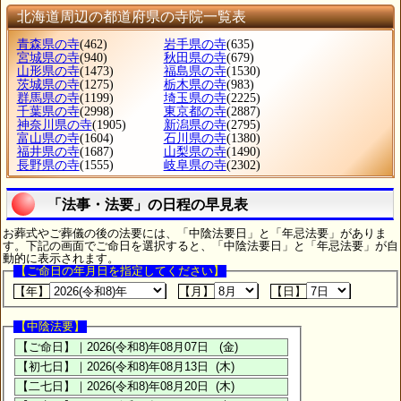
北海道周辺の都道府県の寺院一覧表
青森県の寺
(462)
岩手県の寺
(635)
宮城県の寺
(940)
秋田県の寺
(679)
山形県の寺
(1473)
福島県の寺
(1530)
茨城県の寺
(1275)
栃木県の寺
(983)
群馬県の寺
(1199)
埼玉県の寺
(2225)
千葉県の寺
(2998)
東京都の寺
(2887)
神奈川県の寺
(1905)
新潟県の寺
(2795)
富山県の寺
(1604)
石川県の寺
(1380)
福井県の寺
(1687)
山梨県の寺
(1490)
長野県の寺
(1555)
岐阜県の寺
(2302)
「法事・法要」の日程の早見表
お葬式やご葬儀の後の法要には、「中陰法要日」と「年忌法要」がありま
す。下記の画面でご命日を選択すると、「中陰法要日」と「年忌法要」が自
動的に表示されます。
【ご命日の年月日を指定してください】
【年】
【月】
【日】
【中陰法要】