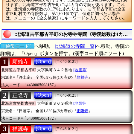
は76,660カ寺の寺院があります。北海道には2,340カ寺の寺院があ
ります。北海道古平郡古平町には4カ寺の寺院があります。これ
は、北海道の寺院数の0.17%にあたります。古平郡古平町の全国
市区町村での寺院数は、第1,671位です。個別に調べたい場合
は、メニューの【全文検索】にキーワードを入力してください。
北海道古平郡古平町のお寺や寺院《寺院総数は4カ寺》
〔通常モード〕
へ移動。
[北海道の寺院一覧]
へ移動。寺院の
詳細は、「Open」ボタンを押す。(漢字コード順にソート)
1
[Open]
願雄寺
[〒046-0121]
北海道古平郡古平町
大字浜町３４２番地
[地図等]
宗派名=『浄土宗』
全国6,973位(1カ寺)の『
願雄寺
』
法人コード=「4430005008157」
2
[Open]
正隆寺
[〒046-0121]
北海道古平郡古平町
大字浜町３６３番地
[地図等]
宗派名=『日蓮宗』
全国1,830位(6カ寺)の『
正隆寺
』
法人コード=「5430005008172」
3
[Open]
禅源寺
[〒046-0121]