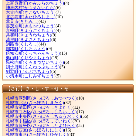
上富良野町
(かみふらのちょう)
(4)
神恵内村
(かもえないむら)
(6)
木古内町
(きこないちょう)
(7)
北広島市
(きたひろしまし)
(10)
北見市
(きたみし)
(43)
喜茂別町
(きもべつちょう)
(4)
京極町
(きょうごくちょう)
(4)
共和町
(きょうわちょう)
(9)
清里町
(きよさとちょう)
(6)
釧路市
(くしろし)
(44)
釧路町
(くしろちょう)
(9)
倶知安町
(くっちゃんちょう)
(13)
栗山町
(くりやまちょう)
(19)
黒松内町
(くろまつないちょう)
(6)
訓子府町
(くんねっぷちょう)
(5)
剣淵町
(けんぶちちょう)
(5)
小清水町
(こしみずちょう)
(5)
【さ行】さ・し・す・せ・そ
札幌市厚別区
(さっぽろしあつべつく)
(10)
札幌市北区
(さっぽろしきたく)
(32)
札幌市清田区
(さっぽろしきよたく)
(12)
札幌市白石区
(さっぽろししろいしく)
(17)
札幌市中央区
(さっぽろしちゅうおうく)
(56)
札幌市手稲区
(さっぽろしていねく)
(20)
札幌市豊平区
(さっぽろしとよひらく)
(32)
札幌市西区
(さっぽろしにしく)
(16)
札幌市東区
(さっぽろしひがしく)
(33)