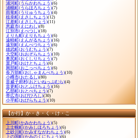
浦河町
(うらかわちょう)
(6)
浦幌町
(うらほろちょう)
(7)
雨竜町
(うりゅうちょう)
(4)
枝幸町
(えさしちょう)
(12)
江差町
(えさしちょう)
(11)
恵庭市
(えにわし)
(8)
江別市
(えべつし)
(18)
えりも町
(えりもちょう)
(6)
遠軽町
(えんがるちょう)
(16)
遠別町
(えんべつちょう)
(6)
雄武町
(おうむちょう)
(7)
大空町
(おおぞらちょう)
(10)
奥尻町
(おくしりちょう)
(7)
置戸町
(おけとちょう)
(6)
興部町
(おこっぺちょう)
(6)
長万部町
(おしゃまんべちょう)
(10)
小樽市
(おたるし)
(80)
音威子府村
(おといねっぷむら)
(4)
音更町
(おとふけちょう)
(16)
乙部町
(おとべちょう)
(7)
帯広市
(おびひろし)
(30)
小平町
(おびらちょう)
(10)
【か行】か・き・く・け・こ
上川町
(かみかわちょう)
(5)
上士幌町
(かみしほろちょう)
(6)
上砂川町
(かみすながわちょう)
(6)
上の国町
(かみのくにちょう)
(6)