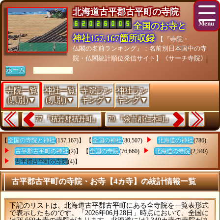
北海道古平郡古平町の寺院
全国のお寺と
神社157,167箇所収録
【『寺院・
仏閣の名前ランキング』：名前別日本国中の寺
院・仏閣統計順位発信サイト】《サーチ寺院》
ホーム
[As of 26/07/28]
寺院一覧
神社一覧
寺院ラン
神社ラン
(県別)▼
(県別)▼
キング▼
キング▼
77.『積丹郡積丹町』
79.『余市郡仁木町』
【
全国の寺院と神社
(157,167)】 【
全国の神社
(80,507)
北海道の神社
(786)
古平郡古平町の神社
(2)】 【
全国の寺院
(76,660)
北海道の寺院
(2,340)
古平郡古平町の寺院
(4)】
古平郡古平町の寺院・お寺【4カ寺】の統計情報一覧
下記のリストは、北海道古平郡古平町にある全寺院を一覧表形式
で表示したものです。「2026年06月28日」時点において、全国に