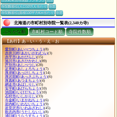
市区町村別寺院数ランキング
別窓
寺院数順位(人口10万人当たり)
別窓
寺院数順位(面積100平方Km当たり)
別窓
北海道の市町村別寺院一覧表(2,340カ寺)
ぶりがな順
市町村コード順
寺院件数順
【あ行】あ・い・う・え・お
愛別町
(あいべつちょう)
(8)
赤井川村
(あかいがわむら)
(3)
赤平市
(あかびらし)
(15)
旭川市
(あさひかわし)
(89)
芦別市
(あしべつし)
(28)
足寄町
(あしょろちょう)
(7)
厚岸町
(あっけしちょう)
(14)
厚沢部町
(あっさぶちょう)
(6)
厚真町
(あつまちょう)
(4)
網走市
(あばしりし)
(15)
安平町
(あびらちょう)
(10)
池田町
(いけだちょう)
(10)
石狩市
(いしかりし)
(33)
今金町
(いまかねちょう)
(6)
岩内町
(いわないちょう)
(9)
岩見沢市
(いわみざわし)
(45)
歌志内市
(うたしないし)
(8)
浦臼町
(うらうすちょう)
(5)