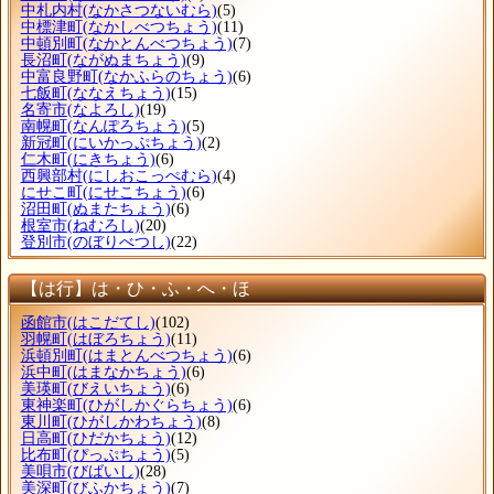
中札内村
(なかさつないむら)
(5)
中標津町
(なかしべつちょう)
(11)
中頓別町
(なかとんべつちょう)
(7)
長沼町
(ながぬまちょう)
(9)
中富良野町
(なかふらのちょう)
(6)
七飯町
(ななえちょう)
(15)
名寄市
(なよろし)
(19)
南幌町
(なんぽろちょう)
(5)
新冠町
(にいかっぷちょう)
(2)
仁木町
(にきちょう)
(6)
西興部村
(にしおこっぺむら)
(4)
にせこ町
(にせこちょう)
(6)
沼田町
(ぬまたちょう)
(6)
根室市
(ねむろし)
(20)
登別市
(のぼりべつし)
(22)
【は行】は・ひ・ふ・へ・ほ
函館市
(はこだてし)
(102)
羽幌町
(はぼろちょう)
(11)
浜頓別町
(はまとんべつちょう)
(6)
浜中町
(はまなかちょう)
(6)
美瑛町
(びえいちょう)
(6)
東神楽町
(ひがしかぐらちょう)
(6)
東川町
(ひがしかわちょう)
(8)
日高町
(ひだかちょう)
(12)
比布町
(ぴっぷちょう)
(5)
美唄市
(びばいし)
(28)
美深町
(びふかちょう)
(7)