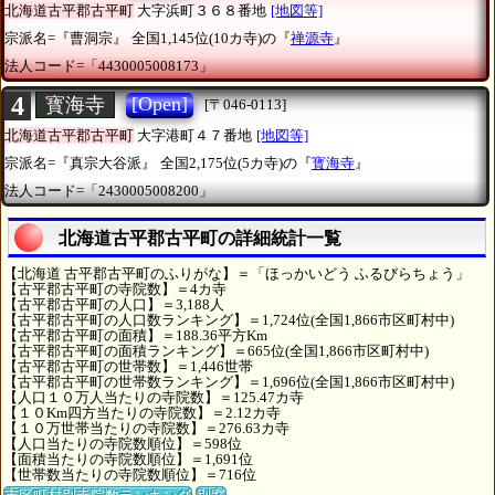
北海道古平郡古平町
大字浜町３６８番地
[地図等]
宗派名=『曹洞宗』
全国1,145位(10カ寺)の『
禅源寺
』
法人コード=「4430005008173」
4
[Open]
寳海寺
[〒046-0113]
北海道古平郡古平町
大字港町４７番地
[地図等]
宗派名=『真宗大谷派』
全国2,175位(5カ寺)の『
寳海寺
』
法人コード=「2430005008200」
北海道古平郡古平町の詳細統計一覧
【北海道 古平郡古平町のふりがな】＝「ほっかいどう ふるびらちょう」
【古平郡古平町の寺院数】＝4カ寺
【古平郡古平町の人口】＝3,188人
【古平郡古平町の人口数ランキング】＝1,724位(全国1,866市区町村中)
【古平郡古平町の面積】＝188.36平方Km
【古平郡古平町の面積ランキング】＝665位(全国1,866市区町村中)
【古平郡古平町の世帯数】＝1,446世帯
【古平郡古平町の世帯数ランキング】＝1,696位(全国1,866市区町村中)
【人口１０万人当たりの寺院数】＝125.47カ寺
【１０Km四方当たりの寺院数】＝2.12カ寺
【１０万世帯当たりの寺院数】＝276.63カ寺
【人口当たりの寺院数順位】＝598位
【面積当たりの寺院数順位】＝1,691位
【世帯数当たりの寺院数順位】＝716位