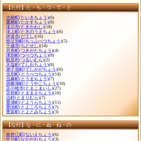
【た行】た・ち・つ・て・と
大樹町
(たいきちょう)
(6)
鷹栖町
(たかすちょう)
(8)
滝川市
(たきかわし)
(18)
滝上町
(たきのうえちょう)
(6)
伊達市
(だてし)
(16)
秩父別町
(ちっぷべつちょう)
(5)
千歳市
(ちとせし)
(14)
月形町
(つきがたちょう)
(4)
津別町
(つべつちょう)
(8)
鶴居村
(つるいむら)
(2)
天塩町
(てしおちょう)
(8)
弟子屈町
(てしかがちょう)
(6)
当別町
(とうべつちょう)
(14)
当麻町
(とうまちょう)
(7)
洞爺湖町
(とうやこちょう)
(10)
苫小牧市
(とまこまいし)
(27)
苫前町
(とままえちょう)
(10)
泊村
(とまりむら)
(7)
豊浦町
(とようらちょう)
(11)
豊頃町
(とよころちょう)
(7)
豊富町
(とよとみちょう)
(3)
【な行】な・に・ぬ・ね・の
奈井江町
(ないえちょう)
(6)
中川町
(なかがわちょう)
(3)