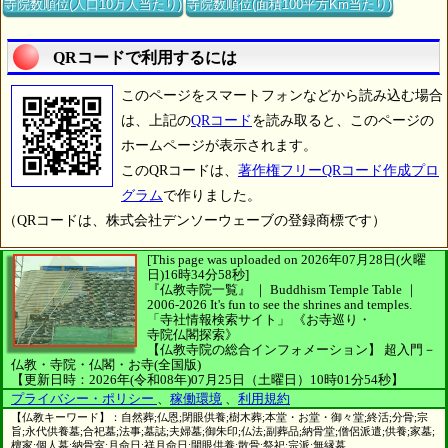
寺院数順位(人口10万人当たり)
寺院数順位(面積100平方Km当たり)
QRコードで利用するには
このページをスマートフォンなどから読み込む場合
は、上記の
QRコード
を読み取ると、このページの
ホームページが表示されます。
このQRコードは、
著作権フリーQRコード作成プロ
グラム
で作りました。
（QRコードは、株式会社デンソーウェーブの登録商標です）
[This page was uploaded on 2026年07月28日(火曜
日)16時34分58秒]
『仏教寺院一覧』 ｜ Buddhism Temple Table
｜
2006-2026
It's fun to see
the shrines and temples.
「寺社情報検索サイト」
《お寺巡り・
寺院仏閣探索》
【仏教寺院の総合インフォメーション】
超入門－
仏教・寺院・仏閣・お寺(全国版)
【更新日時：2026年(令和08年)07月25日（土曜日）10時01分54秒】
プライバシー・ポリシー
、
稼働環境
、
利用規約
【仏教キーワード】：自然葬;仏恩;閉眼供養;樹木葬;本堂・お堂・御々堂;終活;分骨;宗
旨;永代供養墓;合祀墓;法事;墓誌;夫婦墓;御朱印;仏法;副葬品;納骨堂;僧侶派遣;供養;家墓;
檀家;個人墓;納骨室;月命日;祥月命日;開眼供養;散骨;祭祀;宗派;無縁墓