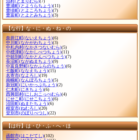
泊村
(とまりむら)
(7)
豊浦町
(とようらちょう)
(11)
豊頃町
(とよころちょう)
(7)
豊富町
(とよとみちょう)
(3)
【な行】な・に・ぬ・ね・の
奈井江町
(ないえちょう)
(6)
中川町
(なかがわちょう)
(3)
中札内村
(なかさつないむら)
(5)
中標津町
(なかしべつちょう)
(11)
中頓別町
(なかとんべつちょう)
(7)
長沼町
(ながぬまちょう)
(9)
中富良野町
(なかふらのちょう)
(6)
七飯町
(ななえちょう)
(15)
名寄市
(なよろし)
(19)
南幌町
(なんぽろちょう)
(5)
新冠町
(にいかっぷちょう)
(2)
仁木町
(にきちょう)
(6)
西興部村
(にしおこっぺむら)
(4)
にせこ町
(にせこちょう)
(6)
沼田町
(ぬまたちょう)
(6)
根室市
(ねむろし)
(20)
登別市
(のぼりべつし)
(22)
【は行】は・ひ・ふ・へ・ほ
函館市
(はこだてし)
(102)