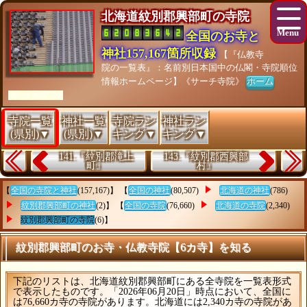
北海道紋別郡興部町の寺院
全国のお寺と
神社157,167箇所収録
【『仏教寺
院の一覧表』：名前別日本国中の仏閣・寺院順位
情報ホームページ】《サーチ寺院》
ホーム
[As of 26/07/28]
寺院一覧
神社一覧
寺院ラン
神社ラン
(県別)▼
(県別)▼
キング▼
キング▼
141.『紋別郡滝上
143.『紋別郡西興部
町』
村』
【
全国の寺院と神社
(157,167)】 【
全国の神社
(80,507)
北海道の神社
(786)
紋別郡興部町の神社
(2)】 【
全国の寺院
(76,660)
北海道の寺院
(2,340)
紋別郡興部町の寺院
(6)】
紋別郡興部町のお寺・仏教寺院【6カ寺】を知る
下記のリストは、北海道紋別郡興部町にある全寺院を一覧表形式
で表示したものです。「2026年06月20日」時点において、全国に
は76,660カ寺の寺院があります。北海道には2,340カ寺の寺院があ