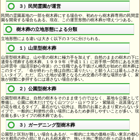
３）民間霊園が運営
民間の霊園墓地の一部を樹木葬にする場合や、初めから樹木葬専用の民間霊
園を開発する場合もある。現在、この運営形態の樹木葬が増えつつある。
樹木葬の立地形態による分類
立地形態による違いは大きく以下の３つに分けられる。
１）山里型樹木葬
山里型樹木葬は、山や里の樹木に極力手を加えず、自然のままの樹木の下に
遺骨を埋葬する樹木葬。１９９９年（平成１１）に岩手県一関市にある大慈
山祥雲寺（臨済宗妙心寺派）のご住職である千坂げん峰氏が始めた樹木葬は
このタイプ。「命が終わった後は自然に還りたい」と願う人には最もふさわ
しいタイプ。ただ、広い土地が必要となるため交通の不便な場所が多く、家
族が頻繁に参拝するには適さない場合が多い。
２）公園型樹木葬
公園型樹木葬は、自然の樹木をそのまま使うのではなく、墓地を公園として
整備し、公園に樹木だけでなく山ツツジ・山ドウダン・紫陽花・花菖蒲など
の花を植えるタイプ。墓石がない以外は、既存のお墓とあまり変わらないタ
イプで、一般的に利便性の良い場所にあるため参拝しやすいことが多い。現
在最も多いタイプの樹木葬である。
３）ガーデニング型樹木葬
公園型と区別が難しい場合もあるが、一般的に土地の価格が高い東京の都心
や大都市の中心部に見られる樹木葬で、狭い土地に季節の折々の花を植え、