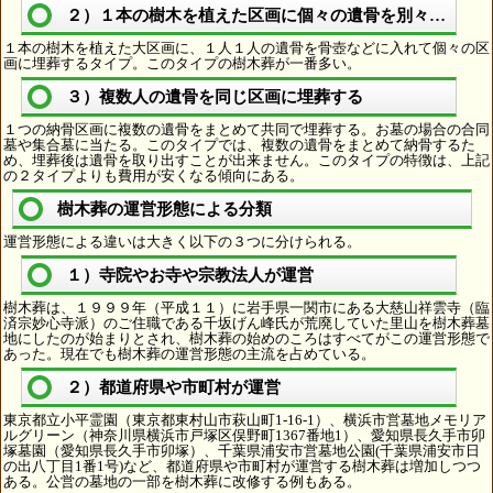
２）１本の樹木を植えた区画に個々の遺骨を別々に埋葬
１本の樹木を植えた大区画に、１人１人の遺骨を骨壺などに入れて個々の区
画に埋葬するタイプ。このタイプの樹木葬が一番多い。
３）複数人の遺骨を同じ区画に埋葬する
１つの納骨区画に複数の遺骨をまとめて共同で埋葬する。お墓の場合の合同
墓や集合墓に当たる。このタイプでは、複数の遺骨をまとめて納骨するた
め、埋葬後は遺骨を取り出すことが出来ません。このタイプの特徴は、上記
の２タイプよりも費用が安くなる傾向にある。
樹木葬の運営形態による分類
運営形態による違いは大きく以下の３つに分けられる。
１）寺院やお寺や宗教法人が運営
樹木葬は、１９９９年（平成１１）に岩手県一関市にある大慈山祥雲寺（臨
済宗妙心寺派）のご住職である千坂げん峰氏が荒廃していた里山を樹木葬墓
地にしたのが始まりとされ、樹木葬の始めのころはすべてがこの運営形態で
あった。現在でも樹木葬の運営形態の主流を占めている。
２）都道府県や市町村が運営
東京都立小平霊園（東京都東村山市萩山町1-16-1）、横浜市営墓地メモリア
ルグリーン（神奈川県横浜市戸塚区俣野町1367番地1）、愛知県長久手市卯
塚墓園（愛知県長久手市卯塚）、千葉県浦安市営墓地公園(千葉県浦安市日
の出八丁目1番1号)など、都道府県や市町村が運営する樹木葬は増加しつつ
ある。公営の墓地の一部を樹木葬に改修する例もある。