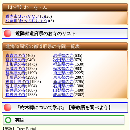
【わ行】わ・を・ん
稚内市
(わっかないし)
(28)
和寒町
(わっさむちょう)
(5)
近隣都道府県のお寺のリスト
北海道周辺の都道府県の寺院一覧表
青森県の寺
(462)
岩手県の寺
(635)
宮城県の寺
(940)
秋田県の寺
(679)
山形県の寺
(1473)
福島県の寺
(1530)
茨城県の寺
(1275)
栃木県の寺
(983)
群馬県の寺
(1199)
埼玉県の寺
(2225)
千葉県の寺
(2998)
東京都の寺
(2887)
神奈川県の寺
(1905)
新潟県の寺
(2795)
富山県の寺
(1604)
石川県の寺
(1380)
福井県の寺
(1687)
山梨県の寺
(1490)
長野県の寺
(1555)
岐阜県の寺
(2302)
「樹木葬について学ぶ」【宗教語を調べよう】
英語
【英語】 Trees Burial