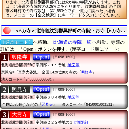
ります。北海道紋別郡興部町には6カ寺の寺院があります。これ
は、北海道の寺院数の0.26%にあたります。紋別郡興部町の全国
市区町村での寺院数は、第1,553位です。個別に調べたい場合
は、メニューの【全文検索】にキーワードを入力してください。
＜6カ寺＞北海道紋別郡興部町の寺院・お寺【6カ寺】
〔通常モード〕
へ移動。
[北海道の寺院一覧]
へ移動。寺院の
詳細は、「Open」ボタンを押す。(漢字コード順にソート)
1
[Open]
興隆寺
[〒098-1600]
北海道紋別郡興部町
字興部７１９番地
[地図等]
宗派名=『真宗大谷派』
全国1,429位(8カ寺)の『
興隆寺
』
法人コード=「9450005003531」
2
[Open]
照見寺
[〒098-1600]
北海道紋別郡興部町
字興部６８４番地
[地図等]
全国2,585位(4カ寺)の『
照見寺
』
法人コード=「8450005003532」
3
[Open]
大霊寺
[〒098-1600]
北海道紋別郡興部町
字興部２２２番地の１
[地図等]