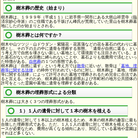
樹木葬の歴史（始まり）
樹木葬は、１９９９年（平成１１）に岩手県一関市にある大慈山祥雲寺（臨
済宗妙心寺派）のご住職である千坂げん峰氏が荒廃していた里山を樹木葬墓
地にしたのが始まりとされる。
樹木葬とは何ですか？
樹木や山ツツジ・山ドウダン・紫陽花・花菖蒲などの花を墓石の代わりに墓
標とし、その下の土の中に遺骨を埋葬する形態。「遺骨が自然に還る」とい
う考え方で自然を壊さない新しい墓地として環境面でも注目されている。ま
た墓石がないため宗教に縛られないことや、墓石よりも低費用で済むといっ
た特徴がある。
自然葬
の１つの形態である。
樹木葬は「自然に還す」という考え方では
散骨
に近いが、散骨は「
墓地、埋
葬等に関する法律
」の枠外で行われているのに対し、樹木葬は「墓地、埋葬
等に関する法律」によって許可された墓地で埋葬されるため完全に合法であ
ると言える。そのため、樹木葬は各都道府県および市町村の地方公共団体の
許可をとった霊園や墓地に遺骨を埋葬する必要がある。
樹木葬の埋葬形式による分類
樹木葬には大きく３つの埋葬形式がある。
１）１人の遺骨に対して１本の樹木を植える
１人の遺骨に対して１本以上の樹木植えるため、本来の樹木葬の趣旨に最も
合致した埋葬形式である。ただ、１人１人の遺骨に対して樹木を植えるスペ
ースが必要なため、費用が高くなる傾向にあり、対応している墓地や霊園は
それほど多くない。