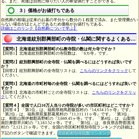
る。また、死後は自然に帰りたい人の希望満たすことができる。
３）価格がお値打ちである
自然葬の相場は従来のお墓の半分から数分の１程度で済み、また管理費がい
らない場合がほとんどであるため価格がお値打ちである。
詳細はこのリンク【自然葬について学ぶ】
北海道紋別郡興部町の寺院・仏閣に関するよくある質
【質問1】北海道紋別郡興部町の仏教寺院の数は何カ寺ですか？
【回答1】北海道紋別郡興部町の寺院数は、「6カ寺」です。
【質問2】紋別郡興部町の全寺院・仏閣を調べるにはどうすれば良いです
か？
【回答2】紋別郡興部町の全寺院リストは、
こちらのリンクをクリック
して
ください。
【質問3】北海道の市町村毎の全寺院・仏閣を調べるにはどうすれば良いで
すか？
【回答3】北海道の市町村ごとの全寺院リストは、
こちらのリンクをクリッ
ク
してください。
【質問４】全国で人口10万人当りの寺院が多いの市区町村はどこですか？
【回答４】「第1位」は、福島県相馬郡飯舘村の『14,634.15ヶ寺』です。
「第2位」は、福島県双葉郡葛尾村の『11,111.11ヶ寺』です。「第3位」
は、和歌山県伊都郡高野町の『3,669.45ヶ寺』です。「第4位」は、山梨県
南巨摩郡早川町の『3,183.52ヶ寺』です。「第5位」は、奈良県吉野郡黒滝
村の『2,121.21ヶ寺』です。全国の市区町村県別寺院ランキングの詳細は、
下記のボタンで確認できます。
市区町村別寺院数ランキング