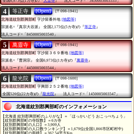
全国6,973位(1カ寺)の『
大霊寺
』
法人コード=「5450005003535」
4
[Open]
等正寺
[〒098-1941]
北海道紋別郡興部町
字沙留番外地
[地図等]
宗派名=『真宗大谷派』
全国2,175位(5カ寺)の『
等正寺
』
法人コード=「8450005003540」
5
[Open]
萬靈寺
[〒098-1941]
北海道紋別郡興部町
字沙留３６９番地
[地図等]
宗派名=『曹洞宗』
全国6,973位(1カ寺)の『
萬靈寺
』
法人コード=「4450005003544」
6
[Open]
龍光院
[〒098-1600]
北海道紋別郡興部町
字興部２５２番地
[地図等]
全国526位(22カ寺)の『
龍光院
』
法人コード=「1450005003547」
北海道紋別郡興部町のインフォメーション
【北海道 紋別郡興部町のふりがな】＝「ほっかいどう おこっぺちょう」
【紋別郡興部町の寺院数】＝6カ寺
【紋別郡興部町の人口】＝3,909人
【紋別郡興部町の人口数ランキング】＝1,679位(全国1,866市区町村中)
【紋別郡興部町の面積】＝362.54平方Km