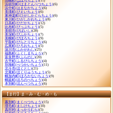
羽幌町
(はぼろちょう)
(11)
浜頓別町
(はまとんべつちょう)
(6)
浜中町
(はまなかちょう)
(6)
美瑛町
(びえいちょう)
(6)
東神楽町
(ひがしかぐらちょう)
(6)
東川町
(ひがしかわちょう)
(8)
日高町
(ひだかちょう)
(12)
比布町
(ぴっぷちょう)
(5)
美唄市
(びばいし)
(28)
美深町
(びふかちょう)
(7)
美幌町
(びほろちょう)
(9)
平取町
(びらとりちょう)
(6)
広尾町
(ひろおちょう)
(5)
深川市
(ふかがわし)
(25)
福島町
(ふくしまちょう)
(7)
富良野市
(ふらのし)
(20)
古平町
(ふるびらちょう)
(4)
別海町
(べつかいちょう)
(11)
北斗市
(ほくとし)
(21)
北竜町
(ほくりゅうちょう)
(5)
幌加内町
(ほろかないちょう)
(9)
幌延町
(ほろのべちょう)
(4)
本別町
(ほんべつちょう)
(6)
【ま行】ま・み・む・め・も
幕別町
(まくべつちょう)
(15)
増毛町
(ましけちょう)
(10)
真狩村
(まっかりむら)
(5)