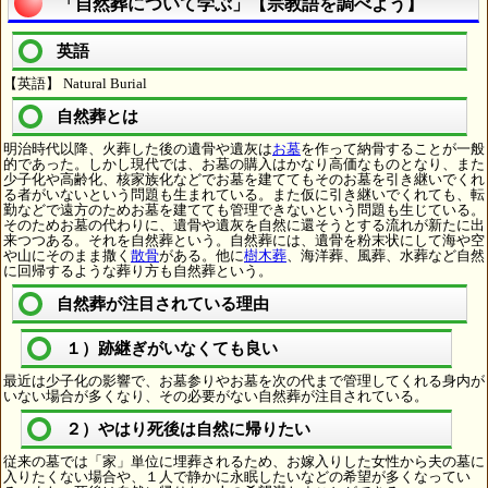
「自然葬について学ぶ」【宗教語を調べよう】
英語
【英語】 Natural Burial
自然葬とは
明治時代以降、火葬した後の遺骨や遺灰は
お墓
を作って納骨することが一般
的であった。しかし現代では、お墓の購入はかなり高価なものとなり、また
少子化や高齢化、核家族化などでお墓を建ててもそのお墓を引き継いでくれ
る者がいないという問題も生まれている。また仮に引き継いでくれても、転
勤などで遠方のためお墓を建てても管理できないという問題も生じている。
そのためお墓の代わりに、遺骨や遺灰を自然に還そうとする流れが新たに出
来つつある。それを自然葬という。自然葬には、遺骨を粉末状にして海や空
や山にそのまま撒く
散骨
がある。他に
樹木葬
、海洋葬、風葬、水葬など自然
に回帰するような葬り方も自然葬という。
自然葬が注目されている理由
１）跡継ぎがいなくても良い
最近は少子化の影響で、お墓参りやお墓を次の代まで管理してくれる身内が
いない場合が多くなり、その必要がない自然葬が注目されている。
２）やはり死後は自然に帰りたい
従来の墓では「家」単位に埋葬されるため、お嫁入りした女性から夫の墓に
入りたくない場合や、１人で静かに永眠したいなどの希望が多くなってい