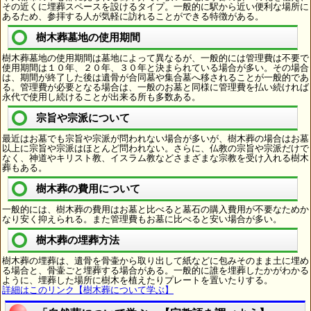
その近くに埋葬スペースを設けるタイプ。一般的に駅から近い便利な場所に
あるため、参拝する人が気軽に訪れることができる特徴がある。
樹木葬墓地の使用期間
樹木葬墓地の使用期間は墓地によって異なるが、一般的には管理費は不要で
使用期間は１０年、２０年、３０年と決まられている場合が多い。その場合
は、期間が終了した後は遺骨が合同墓や集合墓へ移されることが一般的であ
る。管理費が必要となる場合は、一般のお墓と同様に管理費を払い続ければ
永代で使用し続けることが出来る所も多数ある。
宗旨や宗派について
最近はお墓でも宗旨や宗派が問われない場合が多いが、樹木葬の場合はお墓
以上に宗旨や宗派はほとんど問われない。さらに、仏教の宗旨や宗派だけで
なく、神道やキリスト教、イスラム教などさまざまな宗教を受け入れる樹木
葬もある。
樹木葬の費用について
一般的には、樹木葬の費用はお墓と比べると墓石の購入費用が不要なためか
なり安く抑えられる。また管理費もお墓に比べると安い場合が多い。
樹木葬の埋葬方法
樹木葬の埋葬は、遺骨を骨壷から取り出して紙などに包みそのまま土に埋め
る場合と、骨壷ごと埋葬する場合がある。一般的に誰を埋葬したかがわかる
ように、埋葬した場所に樹木を植えたりプレートを置いたりする。
詳細はこのリンク【樹木葬について学ぶ】