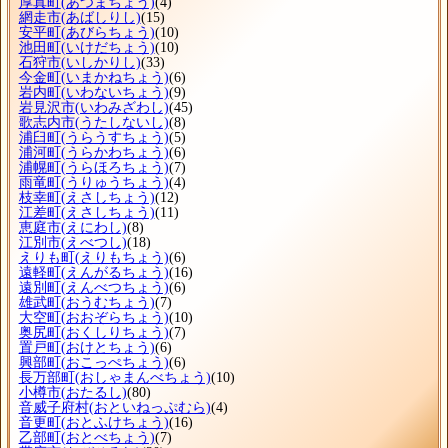
厚真町
(あつまちょう)
(4)
網走市
(あばしりし)
(15)
安平町
(あびらちょう)
(10)
池田町
(いけだちょう)
(10)
石狩市
(いしかりし)
(33)
今金町
(いまかねちょう)
(6)
岩内町
(いわないちょう)
(9)
岩見沢市
(いわみざわし)
(45)
歌志内市
(うたしないし)
(8)
浦臼町
(うらうすちょう)
(5)
浦河町
(うらかわちょう)
(6)
浦幌町
(うらほろちょう)
(7)
雨竜町
(うりゅうちょう)
(4)
枝幸町
(えさしちょう)
(12)
江差町
(えさしちょう)
(11)
恵庭市
(えにわし)
(8)
江別市
(えべつし)
(18)
えりも町
(えりもちょう)
(6)
遠軽町
(えんがるちょう)
(16)
遠別町
(えんべつちょう)
(6)
雄武町
(おうむちょう)
(7)
大空町
(おおぞらちょう)
(10)
奥尻町
(おくしりちょう)
(7)
置戸町
(おけとちょう)
(6)
興部町
(おこっぺちょう)
(6)
長万部町
(おしゃまんべちょう)
(10)
小樽市
(おたるし)
(80)
音威子府村
(おといねっぷむら)
(4)
音更町
(おとふけちょう)
(16)
乙部町
(おとべちょう)
(7)