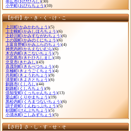
帯広市
(おびひろし)
(30)
小平町
(おびらちょう)
(10)
【か行】か・き・く・け・こ
上川町
(かみかわちょう)
(5)
上士幌町
(かみしほろちょう)
(6)
上砂川町
(かみすながわちょう)
(6)
上の国町
(かみのくにちょう)
(6)
上富良野町
(かみふらのちょう)
(4)
神恵内村
(かもえないむら)
(6)
木古内町
(きこないちょう)
(7)
北広島市
(きたひろしまし)
(10)
北見市
(きたみし)
(43)
喜茂別町
(きもべつちょう)
(4)
京極町
(きょうごくちょう)
(4)
共和町
(きょうわちょう)
(9)
清里町
(きよさとちょう)
(6)
釧路市
(くしろし)
(44)
釧路町
(くしろちょう)
(9)
倶知安町
(くっちゃんちょう)
(13)
栗山町
(くりやまちょう)
(19)
黒松内町
(くろまつないちょう)
(6)
訓子府町
(くんねっぷちょう)
(5)
剣淵町
(けんぶちちょう)
(5)
小清水町
(こしみずちょう)
(5)
【さ行】さ・し・す・せ・そ