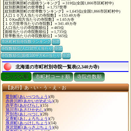
【紋別郡興部町の面積ランキング】＝319位(全国1,866市区町村中)
【紋別郡興部町の世帯数】＝1,757世帯
【紋別郡興部町の世帯数ランキング】＝1,645位(全国1,866市区町村中)
【人口１０万人当たりの寺院数】＝153.49カ寺
【１０Km四方当たりの寺院数】＝1.65カ寺
【１０万世帯当たりの寺院数】＝341.49カ寺
【人口当たりの寺院数順位】＝465位
【面積当たりの寺院数順位】＝1,735位
【世帯数当たりの寺院数順位】＝565位
市区町村別寺院数ランキング
別窓
寺院数順位(人口10万人当たり)
別窓
寺院数順位(面積100平方Km当たり)
別窓
北海道の市町村別寺院一覧表(2,340カ寺)
ぶりがな順
市町村コード順
寺院件数順
【あ行】あ・い・う・え・お
愛別町
(あいべつちょう)
(8)
赤井川村
(あかいがわむら)
(3)
赤平市
(あかびらし)
(15)
旭川市
(あさひかわし)
(89)
芦別市
(あしべつし)
(28)
足寄町
(あしょろちょう)
(7)
厚岸町
(あっけしちょう)
(14)
厚沢部町
(あっさぶちょう)
(6)