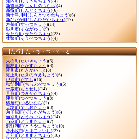
知内町
(しりうちちょう)
(4)
新篠津村
(しんしのつむら)
(4)
新得町
(しんとくちょう)
(6)
新十津川町
(しんとつかわちょう)
(6)
新ひだか町
(しんひだかちょう)
(17)
寿都町
(すっつちょう)
(14)
砂川市
(すながわし)
(9)
せたな町
(せたなちょう)
(22)
壮瞥町
(そうべつちょう)
(4)
【た行】た・ち・つ・て・と
大樹町
(たいきちょう)
(6)
鷹栖町
(たかすちょう)
(8)
滝川市
(たきかわし)
(18)
滝上町
(たきのうえちょう)
(6)
伊達市
(だてし)
(16)
秩父別町
(ちっぷべつちょう)
(5)
千歳市
(ちとせし)
(14)
月形町
(つきがたちょう)
(4)
津別町
(つべつちょう)
(8)
鶴居村
(つるいむら)
(2)
天塩町
(てしおちょう)
(8)
弟子屈町
(てしかがちょう)
(6)
当別町
(とうべつちょう)
(14)
当麻町
(とうまちょう)
(7)
洞爺湖町
(とうやこちょう)
(10)
苫小牧市
(とまこまいし)
(27)
苫前町
(とままえちょう)
(10)