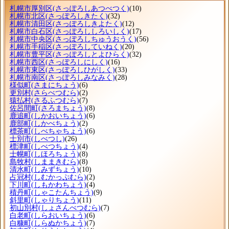
札幌市厚別区
(さっぽろしあつべつく)
(10)
札幌市北区
(さっぽろしきたく)
(32)
札幌市清田区
(さっぽろしきよたく)
(12)
札幌市白石区
(さっぽろししろいしく)
(17)
札幌市中央区
(さっぽろしちゅうおうく)
(56)
札幌市手稲区
(さっぽろしていねく)
(20)
札幌市豊平区
(さっぽろしとよひらく)
(32)
札幌市西区
(さっぽろしにしく)
(16)
札幌市東区
(さっぽろしひがしく)
(33)
札幌市南区
(さっぽろしみなみく)
(28)
様似町
(さまにちょう)
(6)
更別村
(さらべつむら)
(2)
猿払村
(さるふつむら)
(7)
佐呂間町
(さろまちょう)
(8)
鹿追町
(しかおいちょう)
(6)
鹿部町
(しかべちょう)
(2)
標茶町
(しべちゃちょう)
(6)
士別市
(しべつし)
(26)
標津町
(しべつちょう)
(4)
士幌町
(しほろちょう)
(8)
島牧村
(しままきむら)
(8)
清水町
(しみずちょう)
(10)
占冠村
(しむかっぷむら)
(2)
下川町
(しもかわちょう)
(4)
積丹町
(しゃこたんちょう)
(9)
斜里町
(しゃりちょう)
(11)
初山別村
(しょさんべつむら)
(7)
白老町
(しらおいちょう)
(6)
白糠町
(しらぬかちょう)
(7)