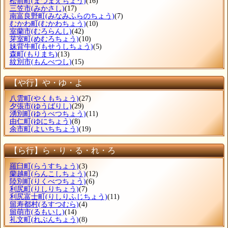
松前町
(まつまえちょう)
(16)
三笠市
(みかさし)
(17)
南富良野町
(みなみふらのちょう)
(7)
むかわ町
(むかわちょう)
(10)
室蘭市
(むろらんし)
(42)
芽室町
(めむろちょう)
(10)
妹背牛町
(もせうしちょう)
(5)
森町
(もりまち)
(13)
紋別市
(もんべつし)
(15)
【や行】や・ゆ・よ
八雲町
(やくもちょう)
(27)
夕張市
(ゆうばりし)
(29)
湧別町
(ゆうべつちょう)
(11)
由仁町
(ゆにちょう)
(8)
余市町
(よいちちょう)
(19)
【ら行】ら・り・る・れ・ろ
羅臼町
(らうすちょう)
(3)
蘭越町
(らんこしちょう)
(12)
陸別町
(りくべつちょう)
(6)
利尻町
(りしりちょう)
(7)
利尻富士町
(りしりふじちょう)
(11)
留寿都村
(るすつむら)
(4)
留萌市
(るもいし)
(14)
礼文町
(れぶんちょう)
(8)