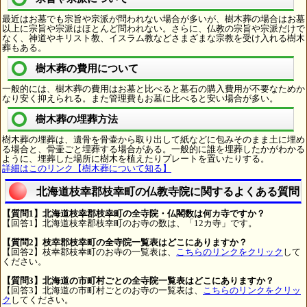
最近はお墓でも宗旨や宗派が問われない場合が多いが、樹木葬の場合はお墓
以上に宗旨や宗派はほとんど問われない。さらに、仏教の宗旨や宗派だけで
なく、神道やキリスト教、イスラム教などさまざまな宗教を受け入れる樹木
葬もある。
樹木葬の費用について
一般的には、樹木葬の費用はお墓と比べると墓石の購入費用が不要なためか
なり安く抑えられる。また管理費もお墓に比べると安い場合が多い。
樹木葬の埋葬方法
樹木葬の埋葬は、遺骨を骨壷から取り出して紙などに包みそのまま土に埋め
る場合と、骨壷ごと埋葬する場合がある。一般的に誰を埋葬したかがわかる
ように、埋葬した場所に樹木を植えたりプレートを置いたりする。
詳細はこのリンク【樹木葬について知る】
北海道枝幸郡枝幸町の仏教寺院に関するよくある質問
【質問1】北海道枝幸郡枝幸町の全寺院・仏閣数は何カ寺ですか？
【回答1】北海道枝幸郡枝幸町のお寺の数は、「12カ寺」です。
【質問2】枝幸郡枝幸町の全寺院一覧表はどこにありますか？
【回答2】枝幸郡枝幸町のお寺の一覧表は、
こちらのリンクをクリック
して
ください。
【質問3】北海道の市町村ごとの全寺院一覧表はどこにありますか？
【回答3】北海道の市町村ごとのお寺の一覧表は、
こちらのリンクをクリッ
ク
してください。