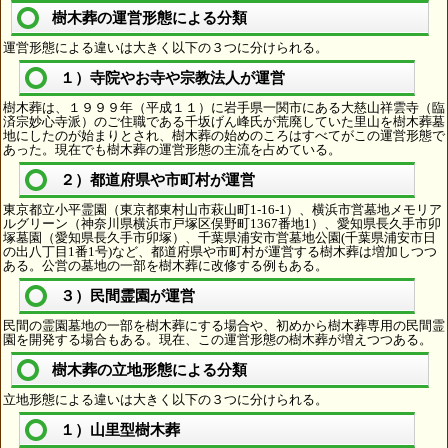
樹木葬の運営形態による分類
運営形態による違いは大きく以下の３つに分けられる。
１）寺院やお寺や宗教法人が運営
樹木葬は、１９９９年（平成１１）に岩手県一関市にある大慈山祥雲寺（臨
済宗妙心寺派）のご住職である千坂げん峰氏が荒廃していた里山を樹木葬墓
地にしたのが始まりとされ、樹木葬の始めのころはすべてがこの運営形態で
あった。現在でも樹木葬の運営形態の主流を占めている。
２）都道府県や市町村が運営
東京都立小平霊園（東京都東村山市萩山町1-16-1）、横浜市営墓地メモリア
ルグリーン（神奈川県横浜市戸塚区俣野町1367番地1）、愛知県長久手市卯
塚墓園（愛知県長久手市卯塚）、千葉県浦安市営墓地公園(千葉県浦安市日
の出八丁目1番1号)など、都道府県や市町村が運営する樹木葬は増加しつつ
ある。公営の墓地の一部を樹木葬に改修する例もある。
３）民間霊園が運営
民間の霊園墓地の一部を樹木葬にする場合や、初めから樹木葬専用の民間霊
園を開発する場合もある。現在、この運営形態の樹木葬が増えつつある。
樹木葬の立地形態による分類
立地形態による違いは大きく以下の３つに分けられる。
１）山里型樹木葬