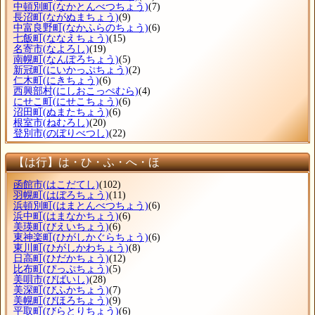
中頓別町
(なかとんべつちょう)
(7)
長沼町
(ながぬまちょう)
(9)
中富良野町
(なかふらのちょう)
(6)
七飯町
(ななえちょう)
(15)
名寄市
(なよろし)
(19)
南幌町
(なんぽろちょう)
(5)
新冠町
(にいかっぷちょう)
(2)
仁木町
(にきちょう)
(6)
西興部村
(にしおこっぺむら)
(4)
にせこ町
(にせこちょう)
(6)
沼田町
(ぬまたちょう)
(6)
根室市
(ねむろし)
(20)
登別市
(のぼりべつし)
(22)
【は行】は・ひ・ふ・へ・ほ
函館市
(はこだてし)
(102)
羽幌町
(はぼろちょう)
(11)
浜頓別町
(はまとんべつちょう)
(6)
浜中町
(はまなかちょう)
(6)
美瑛町
(びえいちょう)
(6)
東神楽町
(ひがしかぐらちょう)
(6)
東川町
(ひがしかわちょう)
(8)
日高町
(ひだかちょう)
(12)
比布町
(ぴっぷちょう)
(5)
美唄市
(びばいし)
(28)
美深町
(びふかちょう)
(7)
美幌町
(びほろちょう)
(9)
平取町
(びらとりちょう)
(6)