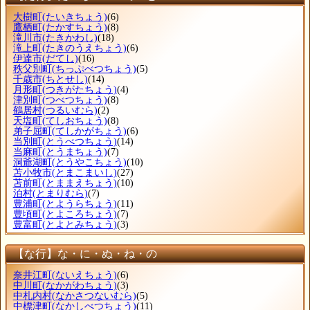
大樹町
(たいきちょう)
(6)
鷹栖町
(たかすちょう)
(8)
滝川市
(たきかわし)
(18)
滝上町
(たきのうえちょう)
(6)
伊達市
(だてし)
(16)
秩父別町
(ちっぷべつちょう)
(5)
千歳市
(ちとせし)
(14)
月形町
(つきがたちょう)
(4)
津別町
(つべつちょう)
(8)
鶴居村
(つるいむら)
(2)
天塩町
(てしおちょう)
(8)
弟子屈町
(てしかがちょう)
(6)
当別町
(とうべつちょう)
(14)
当麻町
(とうまちょう)
(7)
洞爺湖町
(とうやこちょう)
(10)
苫小牧市
(とまこまいし)
(27)
苫前町
(とままえちょう)
(10)
泊村
(とまりむら)
(7)
豊浦町
(とようらちょう)
(11)
豊頃町
(とよころちょう)
(7)
豊富町
(とよとみちょう)
(3)
【な行】な・に・ぬ・ね・の
奈井江町
(ないえちょう)
(6)
中川町
(なかがわちょう)
(3)
中札内村
(なかさつないむら)
(5)
中標津町
(なかしべつちょう)
(11)