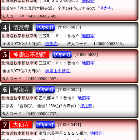
北海道枝幸郡枝幸町
字本町２０２番地の２
[地図等]
宗派名=『浄土真宗本願寺派』
全国164位(57カ寺)の『
淨光寺
』
法人コード=「4450005002595」
4
[Open]
信英寺
[〒098-5823]
北海道枝幸郡枝幸町
三笠町１６１１番地９
[地図等]
全国6,973位(1カ寺)の『
信英寺
』
法人コード=「1450005002598」
5
[Open]
神靈山不動院
[〒098-5823]
北海道枝幸郡枝幸町
三笠町１６１１番地９
[地図等]
全国6,973位(1カ寺)の『
神靈山不動院
』
法人コード=「2450005002597」
6
[Open]
禪法寺
[〒098-5952]
北海道枝幸郡枝幸町
乙忠部４７３番地９
[地図等]
宗派名=『曹洞宗』
全国3,258位(3カ寺)の『
禪法寺
』
法人コード=「3450005002737」
7
[Open]
大仙寺
[〒098-5441]
北海道枝幸郡枝幸町
歌登志美宇丹１９２５番地
[地図等]