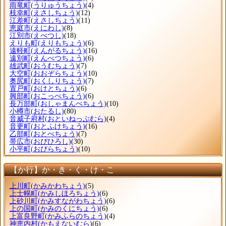
雨竜町
(うりゅうちょう)
(4)
枝幸町
(えさしちょう)
(12)
江差町
(えさしちょう)
(11)
恵庭市
(えにわし)
(8)
江別市
(えべつし)
(18)
えりも町
(えりもちょう)
(6)
遠軽町
(えんがるちょう)
(16)
遠別町
(えんべつちょう)
(6)
雄武町
(おうむちょう)
(7)
大空町
(おおぞらちょう)
(10)
奥尻町
(おくしりちょう)
(7)
置戸町
(おけとちょう)
(6)
興部町
(おこっぺちょう)
(6)
長万部町
(おしゃまんべちょう)
(10)
小樽市
(おたるし)
(80)
音威子府村
(おといねっぷむら)
(4)
音更町
(おとふけちょう)
(16)
乙部町
(おとべちょう)
(7)
帯広市
(おびひろし)
(30)
小平町
(おびらちょう)
(10)
【か行】か・き・く・け・こ
上川町
(かみかわちょう)
(5)
上士幌町
(かみしほろちょう)
(6)
上砂川町
(かみすながわちょう)
(6)
上の国町
(かみのくにちょう)
(6)
上富良野町
(かみふらのちょう)
(4)
神恵内村
(かもえないむら)
(6)