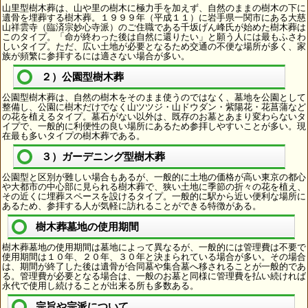
山里型樹木葬は、山や里の樹木に極力手を加えず、自然のままの樹木の下に
遺骨を埋葬する樹木葬。１９９９年（平成１１）に岩手県一関市にある大慈
山祥雲寺（臨済宗妙心寺派）のご住職である千坂げん峰氏が始めた樹木葬は
このタイプ。「命が終わった後は自然に還りたい」と願う人には最もふさわ
しいタイプ。ただ、広い土地が必要となるため交通の不便な場所が多く、家
族が頻繁に参拝するには適さない場合が多い。
２）公園型樹木葬
公園型樹木葬は、自然の樹木をそのまま使うのではなく、墓地を公園として
整備し、公園に樹木だけでなく山ツツジ・山ドウダン・紫陽花・花菖蒲など
の花を植えるタイプ。墓石がない以外は、既存のお墓とあまり変わらないタ
イプで、一般的に利便性の良い場所にあるため参拝しやすいことが多い。現
在最も多いタイプの樹木葬である。
３）ガーデニング型樹木葬
公園型と区別が難しい場合もあるが、一般的に土地の価格が高い東京の都心
や大都市の中心部に見られる樹木葬で、狭い土地に季節の折々の花を植え、
その近くに埋葬スペースを設けるタイプ。一般的に駅から近い便利な場所に
あるため、参拝する人が気軽に訪れることができる特徴がある。
樹木葬墓地の使用期間
樹木葬墓地の使用期間は墓地によって異なるが、一般的には管理費は不要で
使用期間は１０年、２０年、３０年と決まられている場合が多い。その場合
は、期間が終了した後は遺骨が合同墓や集合墓へ移されることが一般的であ
る。管理費が必要となる場合は、一般のお墓と同様に管理費を払い続ければ
永代で使用し続けることが出来る所も多数ある。
宗旨や宗派について