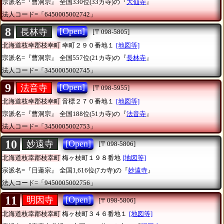
宗派名=『曹洞宗』
全国330位(33カ寺)の『
大仙寺
』
法人コード=「6450005002742」
8
[Open]
長林寺
[〒098-5805]
北海道枝幸郡枝幸町
幸町２９０番地１
[地図等]
宗派名=『曹洞宗』
全国557位(21カ寺)の『
長林寺
』
法人コード=「3450005002745」
9
[Open]
法音寺
[〒098-5955]
北海道枝幸郡枝幸町
音標２７０番地１
[地図等]
宗派名=『曹洞宗』
全国188位(51カ寺)の『
法音寺
』
法人コード=「3450005002753」
10
[Open]
妙遠寺
[〒098-5806]
北海道枝幸郡枝幸町
梅ヶ枝町１９８番地
[地図等]
宗派名=『日蓮宗』
全国1,616位(7カ寺)の『
妙遠寺
』
法人コード=「9450005002756」
11
[Open]
明因寺
[〒098-5806]
北海道枝幸郡枝幸町
梅ヶ枝町３４６番地１
[地図等]