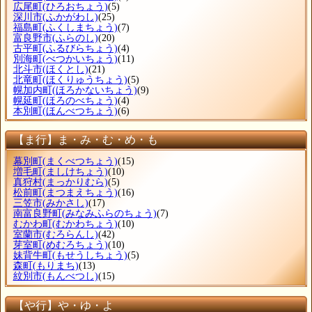
広尾町
(ひろおちょう)
(5)
深川市
(ふかがわし)
(25)
福島町
(ふくしまちょう)
(7)
富良野市
(ふらのし)
(20)
古平町
(ふるびらちょう)
(4)
別海町
(べつかいちょう)
(11)
北斗市
(ほくとし)
(21)
北竜町
(ほくりゅうちょう)
(5)
幌加内町
(ほろかないちょう)
(9)
幌延町
(ほろのべちょう)
(4)
本別町
(ほんべつちょう)
(6)
【ま行】ま・み・む・め・も
幕別町
(まくべつちょう)
(15)
増毛町
(ましけちょう)
(10)
真狩村
(まっかりむら)
(5)
松前町
(まつまえちょう)
(16)
三笠市
(みかさし)
(17)
南富良野町
(みなみふらのちょう)
(7)
むかわ町
(むかわちょう)
(10)
室蘭市
(むろらんし)
(42)
芽室町
(めむろちょう)
(10)
妹背牛町
(もせうしちょう)
(5)
森町
(もりまち)
(13)
紋別市
(もんべつし)
(15)
【や行】や・ゆ・よ