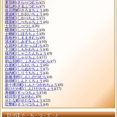
更別村
(さらべつむら)
(2)
猿払村
(さるふつむら)
(7)
佐呂間町
(さろまちょう)
(8)
鹿追町
(しかおいちょう)
(6)
鹿部町
(しかべちょう)
(2)
標茶町
(しべちゃちょう)
(6)
士別市
(しべつし)
(26)
標津町
(しべつちょう)
(4)
士幌町
(しほろちょう)
(8)
島牧村
(しままきむら)
(8)
清水町
(しみずちょう)
(10)
占冠村
(しむかっぷむら)
(2)
下川町
(しもかわちょう)
(4)
積丹町
(しゃこたんちょう)
(9)
斜里町
(しゃりちょう)
(11)
初山別村
(しょさんべつむら)
(7)
白老町
(しらおいちょう)
(6)
白糠町
(しらぬかちょう)
(7)
知内町
(しりうちちょう)
(4)
新篠津村
(しんしのつむら)
(4)
新得町
(しんとくちょう)
(6)
新十津川町
(しんとつかわちょう)
(6)
新ひだか町
(しんひだかちょう)
(17)
寿都町
(すっつちょう)
(14)
砂川市
(すながわし)
(9)
せたな町
(せたなちょう)
(22)
壮瞥町
(そうべつちょう)
(4)
【た行】た・ち・つ・て・と