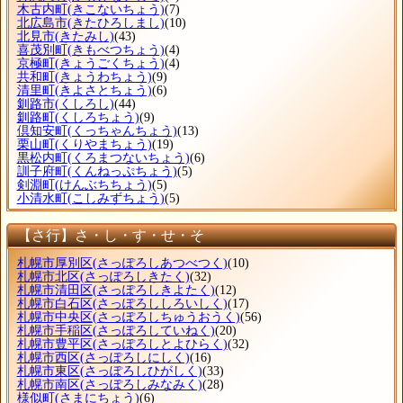
木古内町
(きこないちょう)
(7)
北広島市
(きたひろしまし)
(10)
北見市
(きたみし)
(43)
喜茂別町
(きもべつちょう)
(4)
京極町
(きょうごくちょう)
(4)
共和町
(きょうわちょう)
(9)
清里町
(きよさとちょう)
(6)
釧路市
(くしろし)
(44)
釧路町
(くしろちょう)
(9)
倶知安町
(くっちゃんちょう)
(13)
栗山町
(くりやまちょう)
(19)
黒松内町
(くろまつないちょう)
(6)
訓子府町
(くんねっぷちょう)
(5)
剣淵町
(けんぶちちょう)
(5)
小清水町
(こしみずちょう)
(5)
【さ行】さ・し・す・せ・そ
札幌市厚別区
(さっぽろしあつべつく)
(10)
札幌市北区
(さっぽろしきたく)
(32)
札幌市清田区
(さっぽろしきよたく)
(12)
札幌市白石区
(さっぽろししろいしく)
(17)
札幌市中央区
(さっぽろしちゅうおうく)
(56)
札幌市手稲区
(さっぽろしていねく)
(20)
札幌市豊平区
(さっぽろしとよひらく)
(32)
札幌市西区
(さっぽろしにしく)
(16)
札幌市東区
(さっぽろしひがしく)
(33)
札幌市南区
(さっぽろしみなみく)
(28)
様似町
(さまにちょう)
(6)