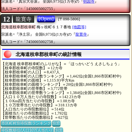
宗派名=『真宗大谷派』
全国6,973位(1カ寺)の『
明因寺
』
法人コード=「1450005002755」
12
[Open]
龍寛寺
[〒098-5806]
北海道枝幸郡枝幸町
梅ヶ枝町６１７番地
[地図等]
宗派名=『浄土宗』
全国6,973位(1カ寺)の『
龍寛寺
』
法人コード=「7450005002758」
北海道枝幸郡枝幸町の統計情報
【北海道 枝幸郡枝幸町のふりがな】＝「ほっかいどう えさしちょう」
【枝幸郡枝幸町の寺院数】＝12カ寺
【枝幸郡枝幸町の人口】＝8,437人
【枝幸郡枝幸町の人口数ランキング】＝1,442位(全国1,866市区町村中)
【枝幸郡枝幸町の面積】＝1,115.93平方Km
【枝幸郡枝幸町の面積ランキング】＝20位(全国1,866市区町村中)
【枝幸郡枝幸町の世帯数】＝3,772世帯
【枝幸郡枝幸町の世帯数ランキング】＝1,384位(全国1,866市区町村中)
【人口１０万人当たりの寺院数】＝142.23カ寺
【１０Km四方当たりの寺院数】＝1.08カ寺
【１０万世帯当たりの寺院数】＝318.13カ寺
【人口当たりの寺院数順位】＝514位
【面積当たりの寺院数順位】＝1,792位
【世帯数当たりの寺院数順位】＝627位
市区町村別寺院数ランキング
別窓
寺院数順位(人口10万人当たり)
別窓