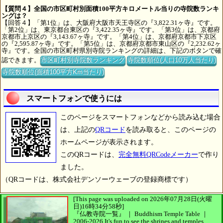
【質問４】全国の市区町村別面積100平方キロメートル当りの寺院数ランキ
ングは？
【回答４】「第1位」は、大阪府大阪市天王寺区の『3,822.31ヶ寺』です。
「第2位」は、東京都台東区の『3,422.35ヶ寺』です。「第3位」は、京都府
京都市上京区の『3,143.67ヶ寺』です。「第4位」は、京都府京都市下京区
の『2,595.87ヶ寺』です。「第5位」は、京都府京都市東山区の『2,232.62ヶ
寺』です。全国の市区町村県別寺院ランキングの詳細は、下記のボタンで確
認できます。
市区町村別寺院数ランキング
寺院数順位(人口10万人当たり)
寺院数順位(面積100平方Km当たり)
スマートフォンで使うには
このページをスマートフォンなどから読み込む場合
は、上記の
QRコード
を読み取ると、このページの
ホームページが表示されます。
このQRコードは、
完全無料QRCodeメーカー
で作り
ました。
（QRコードは、株式会社デンソーウェーブの登録商標です）
[This page was uploaded on 2026年07月28日(火曜
日)16時34分58秒]
『仏教寺院一覧』 ｜ Buddhism Temple Table
｜
2006-2026
It's fun to see
the shrines and temples.