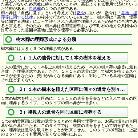
た墓石がないため宗教に縛られないことや、墓石よりも低費用で済むといっ
た特徴がある。
自然葬
の１つの形態である。
樹木葬は「自然に還す」という考え方では
散骨
に近いが、散骨は「
墓地、埋
葬等に関する法律
」の枠外で行われているのに対し、樹木葬は「墓地、埋葬
等に関する法律」によって許可された墓地で埋葬されるため完全に合法であ
ると言える。そのため、樹木葬は各都道府県および市町村の地方公共団体の
許可をとった霊園や墓地に遺骨を埋葬する必要がある。
樹木葬の埋葬形式による分類
樹木葬には大きく３つの埋葬形式がある。
１）１人の遺骨に対して１本の樹木を植える
１人の遺骨に対して１本以上の樹木植えるため、本来の樹木葬の趣旨に最も
合致した埋葬形式である。ただ、１人１人の遺骨に対して樹木を植えるスペ
ースが必要なため、費用が高くなる傾向にあり、対応している墓地や霊園は
それほど多くない。
２）１本の樹木を植えた区画に個々の遺骨を別々に埋葬
１本の樹木を植えた大区画に、１人１人の遺骨を骨壺などに入れて個々の区
画に埋葬するタイプ。このタイプの樹木葬が一番多い。
３）複数人の遺骨を同じ区画に埋葬する
１つの納骨区画に複数の遺骨をまとめて共同で埋葬する。お墓の場合の合同
墓や集合墓に当たる。このタイプでは、複数の遺骨をまとめて納骨するた
め、埋葬後は遺骨を取り出すことが出来ません。このタイプの特徴は、上記
の２タイプよりも費用が安くなる傾向にある。