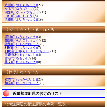
八雲町
(やくもちょう)
(27)
夕張市
(ゆうばりし)
(29)
湧別町
(ゆうべつちょう)
(11)
由仁町
(ゆにちょう)
(8)
余市町
(よいちちょう)
(19)
【ら行】ら・り・る・れ・ろ
羅臼町
(らうすちょう)
(3)
蘭越町
(らんこしちょう)
(12)
陸別町
(りくべつちょう)
(6)
利尻町
(りしりちょう)
(7)
利尻富士町
(りしりふじちょう)
(11)
留寿都村
(るすつむら)
(4)
留萌市
(るもいし)
(14)
礼文町
(れぶんちょう)
(8)
【わ行】わ・を・ん
稚内市
(わっかないし)
(28)
和寒町
(わっさむちょう)
(5)
近隣都道府県のお寺のリスト
北海道周辺の都道府県の寺院一覧表