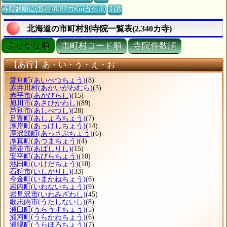
寺院数順位(面積100平方Km当たり)
別窓
北海道の市町村別寺院一覧表(2,340カ寺)
ぶりがな順
市町村コード順
寺院件数順
【あ行】あ・い・う・え・お
愛別町
(あいべつちょう)
(8)
赤井川村
(あかいがわむら)
(3)
赤平市
(あかびらし)
(15)
旭川市
(あさひかわし)
(89)
芦別市
(あしべつし)
(28)
足寄町
(あしょろちょう)
(7)
厚岸町
(あっけしちょう)
(14)
厚沢部町
(あっさぶちょう)
(6)
厚真町
(あつまちょう)
(4)
網走市
(あばしりし)
(15)
安平町
(あびらちょう)
(10)
池田町
(いけだちょう)
(10)
石狩市
(いしかりし)
(33)
今金町
(いまかねちょう)
(6)
岩内町
(いわないちょう)
(9)
岩見沢市
(いわみざわし)
(45)
歌志内市
(うたしないし)
(8)
浦臼町
(うらうすちょう)
(5)
浦河町
(うらかわちょう)
(6)
浦幌町
(うらほろちょう)
(7)