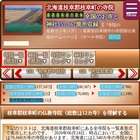
北海道枝幸郡枝幸町の寺院
全国のお寺と
神社157,167箇所収録
【『寺院の
名前ランキング』：名前別日本国中の寺院順位発
信ホームページ】《サーチ寺院》
ホーム
[As of 26/07/28]
寺院一覧
神社一覧
寺院ラン
神社ラン
(県別)▼
(県別)▼
キング▼
キング▼
124.『枝幸郡中頓別
126.『天塩郡豊富
町』
町』
【
全国の寺院と神社
(157,167)】 【
全国の神社
(80,507)
北海道の神社
(786)
枝幸郡枝幸町の神社
(2)】 【
全国の寺院
(76,660)
北海道の寺院
(2,340)
枝幸郡枝幸町の寺院
(12)】
枝幸郡枝幸町の仏教寺院《総数は12カ寺》を理解する
下記のリストは、北海道枝幸郡枝幸町にある全寺院を一覧表形式
で表示したものです。「2026年06月24日」時点において、全国に
は76,660カ寺の寺院があります。北海道には2,340カ寺の寺院があ