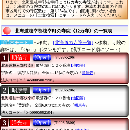
ります。北海道枝幸郡枝幸町には12カ寺の寺院があります。これ
は、北海道の寺院数の0.51%にあたります。枝幸郡枝幸町の全国
市区町村での寺院数は、第1,254位です。個別に調べたい場合
は、メニューの【全文検索】にキーワードを入力してください。
北海道枝幸郡枝幸町の寺院《12カ寺》の一覧表
〔通常モード〕
へ移動。
[北海道の寺院一覧]
へ移動。寺院の
詳細は、「Open」ボタンを押す。(漢字コード順にソート)
1
[Open]
順信寺
[〒098-5206]
北海道枝幸郡枝幸町
歌登西町１２０番地
[地図等]
宗派名=『真宗大谷派』
全国4,418位(2カ寺)の『
順信寺
』
法人コード=「3450005002596」
2
[Open]
昭康寺
[〒098-5206]
北海道枝幸郡枝幸町
歌登西町１２０番地
[地図等]
宗派名=『曹洞宗』
全国6,973位(1カ寺)の『
昭康寺
』
法人コード=「5450005002594」
3
[Open]
淨光寺
[〒098-5800]