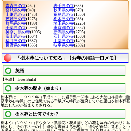
青森県の寺
(462)
岩手県の寺
(635)
宮城県の寺
(940)
秋田県の寺
(679)
山形県の寺
(1473)
福島県の寺
(1530)
茨城県の寺
(1275)
栃木県の寺
(983)
群馬県の寺
(1199)
埼玉県の寺
(2225)
千葉県の寺
(2998)
東京都の寺
(2887)
神奈川県の寺
(1905)
新潟県の寺
(2795)
富山県の寺
(1604)
石川県の寺
(1380)
福井県の寺
(1687)
山梨県の寺
(1490)
長野県の寺
(1555)
岐阜県の寺
(2302)
「樹木葬について知る」【お寺の用語一口メモ】
英語
【英語】 Trees Burial
樹木葬の歴史（始まり）
樹木葬は、１９９９年（平成１１）に岩手県一関市にある大慈山祥雲寺（臨
済宗妙心寺派）のご住職である千坂げん峰氏が荒廃していた里山を樹木葬墓
地にしたのが始まりとされる。
樹木葬とは何ですか？
樹木や山ツツジ・山ドウダン・紫陽花・花菖蒲などの花を墓石の代わりに墓
標とし、その下の土の中に遺骨を埋葬する形態。「遺骨が自然に還る」とい
う考え方で自然を壊さない新しい墓地として環境面でも注目されている。ま