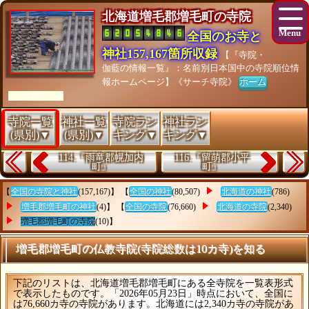
北海道増毛郡増毛町の寺院
全国のお寺と
神社157,167箇所収録
【『寺院・
伽藍の情報一覧』：名前別日本国中の寺院順位情
報ホームページ】《サーチ寺院》
ホーム
[As of 26/07/28]
寺院一覧
神社一覧
寺院ラン
神社ラン
(県別)▼
(県別)▼
キング▼
キング▼
114.『雨竜郡幌加内
116.『留萌郡小平
町』
町』
【
全国の寺院と神社
(157,167)】 【
全国の神社
(80,507)
北海道の神社
(786)
増毛郡増毛町の神社
(4)】 【
全国の寺院
(76,660)
北海道の寺院
(2,340)
増毛郡増毛町の寺院
(10)】
増毛郡増毛町の仏教寺院(寺院総数は10カ寺)を知る
下記のリストは、北海道増毛郡増毛町にある全寺院を一覧表形式
で表示したものです。「2026年05月23日」時点において、全国に
は76,660カ寺の寺院があります。北海道には2,340カ寺の寺院があ