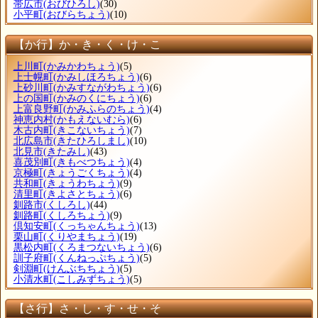
帯広市
(おびひろし)
(30)
小平町
(おびらちょう)
(10)
【か行】か・き・く・け・こ
上川町
(かみかわちょう)
(5)
上士幌町
(かみしほろちょう)
(6)
上砂川町
(かみすながわちょう)
(6)
上の国町
(かみのくにちょう)
(6)
上富良野町
(かみふらのちょう)
(4)
神恵内村
(かもえないむら)
(6)
木古内町
(きこないちょう)
(7)
北広島市
(きたひろしまし)
(10)
北見市
(きたみし)
(43)
喜茂別町
(きもべつちょう)
(4)
京極町
(きょうごくちょう)
(4)
共和町
(きょうわちょう)
(9)
清里町
(きよさとちょう)
(6)
釧路市
(くしろし)
(44)
釧路町
(くしろちょう)
(9)
倶知安町
(くっちゃんちょう)
(13)
栗山町
(くりやまちょう)
(19)
黒松内町
(くろまつないちょう)
(6)
訓子府町
(くんねっぷちょう)
(5)
剣淵町
(けんぶちちょう)
(5)
小清水町
(こしみずちょう)
(5)
【さ行】さ・し・す・せ・そ