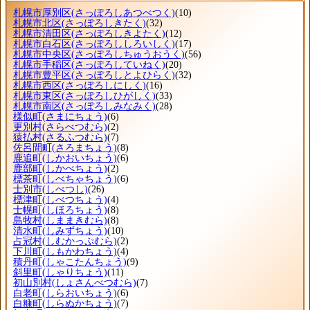
札幌市厚別区
(さっぽろしあつべつく)
(10)
札幌市北区
(さっぽろしきたく)
(32)
札幌市清田区
(さっぽろしきよたく)
(12)
札幌市白石区
(さっぽろししろいしく)
(17)
札幌市中央区
(さっぽろしちゅうおうく)
(56)
札幌市手稲区
(さっぽろしていねく)
(20)
札幌市豊平区
(さっぽろしとよひらく)
(32)
札幌市西区
(さっぽろしにしく)
(16)
札幌市東区
(さっぽろしひがしく)
(33)
札幌市南区
(さっぽろしみなみく)
(28)
様似町
(さまにちょう)
(6)
更別村
(さらべつむら)
(2)
猿払村
(さるふつむら)
(7)
佐呂間町
(さろまちょう)
(8)
鹿追町
(しかおいちょう)
(6)
鹿部町
(しかべちょう)
(2)
標茶町
(しべちゃちょう)
(6)
士別市
(しべつし)
(26)
標津町
(しべつちょう)
(4)
士幌町
(しほろちょう)
(8)
島牧村
(しままきむら)
(8)
清水町
(しみずちょう)
(10)
占冠村
(しむかっぷむら)
(2)
下川町
(しもかわちょう)
(4)
積丹町
(しゃこたんちょう)
(9)
斜里町
(しゃりちょう)
(11)
初山別村
(しょさんべつむら)
(7)
白老町
(しらおいちょう)
(6)
白糠町
(しらぬかちょう)
(7)