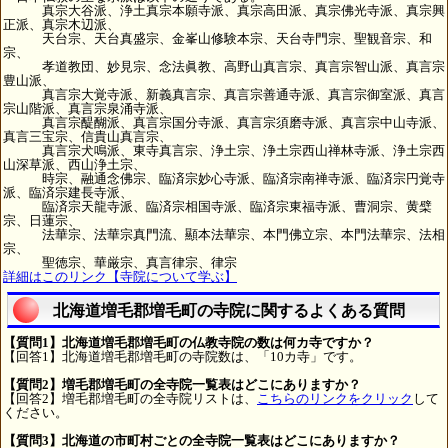
真宗大谷派、浄土真宗本願寺派、真宗高田派、真宗佛光寺派、真宗興
正派、真宗木辺派、
天台宗、天台真盛宗、金峯山修験本宗、天台寺門宗、聖観音宗、和
宗、
孝道教団、妙見宗、念法眞教、高野山真言宗、真言宗智山派、真言宗
豊山派、
真言宗大覚寺派、新義真言宗、真言宗善通寺派、真言宗御室派、真言
宗山階派、真言宗泉涌寺派、
真言宗醍醐派、真言宗国分寺派、真言宗須磨寺派、真言宗中山寺派、
真言三宝宗、信貴山真言宗、
真言宗犬鳴派、東寺真言宗、浄土宗、浄土宗西山禅林寺派、浄土宗西
山深草派、西山浄土宗、
時宗、融通念佛宗、臨済宗妙心寺派、臨済宗南禅寺派、臨済宗円覚寺
派、臨済宗建長寺派、
臨済宗天龍寺派、臨済宗相国寺派、臨済宗東福寺派、曹洞宗、黄檗
宗、日蓮宗、
法華宗、法華宗真門流、顯本法華宗、本門佛立宗、本門法華宗、法相
宗、
聖徳宗、華厳宗、真言律宗、律宗
詳細はこのリンク【寺院について学ぶ】
北海道増毛郡増毛町の寺院に関するよくある質問
【質問1】北海道増毛郡増毛町の仏教寺院の数は何カ寺ですか？
【回答1】北海道増毛郡増毛町の寺院数は、「10カ寺」です。
【質問2】増毛郡増毛町の全寺院一覧表はどこにありますか？
【回答2】増毛郡増毛町の全寺院リストは、
こちらのリンクをクリック
して
ください。
【質問3】北海道の市町村ごとの全寺院一覧表はどこにありますか？