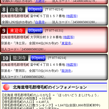
全国6,973位(1カ寺)の『
天總寺
』
法人コード=「5450005003279」
8
[Open]
白毫寺
[〒077-0214]
北海道増毛郡増毛町
畠中町５丁目１５７番地
[地図等]
全国1,292位(9カ寺)の『
白毫寺
』
法人コード=「3450005003280」
9
[Open]
來迎寺
[〒077-0131]
北海道増毛郡増毛町
大字阿分村３２８番地
[地図等]
宗派名=『浄土宗』
全国304位(36カ寺)の『
來迎寺
』
法人コード=「2450005003281」
10
[Open]
龍渕寺
[〒077-0214]
北海道増毛郡増毛町
畠中町４丁目１４５番地
[地図等]
宗派名=『曹洞宗』
全国755位(16カ寺)の『
龍渕寺
』
法人コード=「1450005003282」
北海道増毛郡増毛町のインフォメーション
【北海道 増毛郡増毛町のふりがな】＝「ほっかいどう ましけちょう」
【増毛郡増毛町の寺院数】＝10カ寺
【増毛郡増毛町の人口】＝4,497人
【増毛郡増毛町の人口数ランキング】＝1,647位(全国1,866市区町村中)
【増毛郡増毛町の面積】＝369.71平方Km