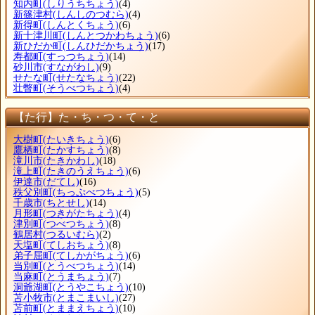
知内町
(しりうちちょう)
(4)
新篠津村
(しんしのつむら)
(4)
新得町
(しんとくちょう)
(6)
新十津川町
(しんとつかわちょう)
(6)
新ひだか町
(しんひだかちょう)
(17)
寿都町
(すっつちょう)
(14)
砂川市
(すながわし)
(9)
せたな町
(せたなちょう)
(22)
壮瞥町
(そうべつちょう)
(4)
【た行】た・ち・つ・て・と
大樹町
(たいきちょう)
(6)
鷹栖町
(たかすちょう)
(8)
滝川市
(たきかわし)
(18)
滝上町
(たきのうえちょう)
(6)
伊達市
(だてし)
(16)
秩父別町
(ちっぷべつちょう)
(5)
千歳市
(ちとせし)
(14)
月形町
(つきがたちょう)
(4)
津別町
(つべつちょう)
(8)
鶴居村
(つるいむら)
(2)
天塩町
(てしおちょう)
(8)
弟子屈町
(てしかがちょう)
(6)
当別町
(とうべつちょう)
(14)
当麻町
(とうまちょう)
(7)
洞爺湖町
(とうやこちょう)
(10)
苫小牧市
(とまこまいし)
(27)
苫前町
(とままえちょう)
(10)