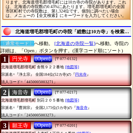
ります。北海道増毛郡増毛町には10カ寺の寺院があります。これ
は、北海道の寺院数の0.43%にあたります。増毛郡増毛町の全国
市区町村での寺院数は、第1,324位です。個別に調べたい場合
は、メニューの【全文検索】にキーワードを入力してください。
北海道増毛郡増毛町の寺院「総数は10カ寺」を検索す
〔通常モード〕
へ移動。
[北海道の寺院一覧]
へ移動。寺院の
詳細は、「Open」ボタンを押す。(漢字コード順にソート)
1
[Open]
円光寺
[〒077-0132]
北海道増毛郡増毛町
舎熊９２２番地
[地図等]
宗派名=『浄土宗』
全国184位(52カ寺)の『
円光寺
』
法人コード=「4450005003271」
2
[Open]
海音寺
[〒077-0217]
北海道増毛郡増毛町
別苅２０５番地
[地図等]
宗派名=『曹洞宗』
全国2,175位(5カ寺)の『
海音寺
』
法人コード=「2450005003273」
3
[Open]
願王寺
[〒077-0201]