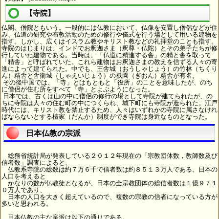
【寺院】
仏閣、僧院ともいう。一般的には仏教において、仏像を安置し僧侶などが住
み、仏道の研究や布教活動のための修行や儀式を行う場として用いる建物を
指す。しかし、広くはイスラム教やキリスト教などの礼拝堂のことも指す。
寺院のはじまりは、インドでお釈迦さま（釈尊・仏陀）とその弟子たちが修
行していた建物である。当時は、「仏道に精進する舎」の精と舎を取って
「精舎」と呼ばれていた。これら建物はお釈迦さまの教えを信ずる人々の寄
進によって建てられた。中でも、王舎城（おうしゃじょう）の竹林（ちくり
ん）精舎と舎衛城（しゃえいじょう）の祇園（ぎおん）精舎が有名。
その後中国では、「寺」とはもともと「役所」のことを意味したが、のち
に僧侶が住む所をすべて「寺」とよぶようになった。
日本では、古くは山の中に僧侶の修行の場として寺院が建てられたが、の
ちに寺院は人々の住む町の中につくられ、城下町にも寺院が造られた。江戸
時代には、キリスト教を禁止するため、人々はいずれかの寺院に属さなけれ
ばならないとする檀家（だんか）制度ができ寺院は身近なものとなった。
日本仏教の宗派
総務省統計局が発表している２０１２年現在の「宗教団体数，教師数及び
信者数」調査によると、
仏教系寺院の総数は約７万６千で信者数は約８５１３万人である。日本の
人口を考えると
かなりの数が仏教徒となるが、日本の全宗教団体の総信者数は１億９７１
０万人であり、
日本の人口を大きく超えているので、複数の宗教の信者になっている方が
多いと思われる。
日本仏教の主な宗派は以下の通りである。