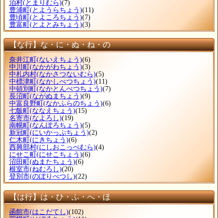
泊村
(とまりむら)
(7)
豊浦町
(とようらちょう)
(11)
豊頃町
(とよころちょう)
(7)
豊富町
(とよとみちょう)
(3)
【な行】な・に・ぬ・ね・の
奈井江町
(ないえちょう)
(6)
中川町
(なかがわちょう)
(3)
中札内村
(なかさつないむら)
(5)
中標津町
(なかしべつちょう)
(11)
中頓別町
(なかとんべつちょう)
(7)
長沼町
(ながぬまちょう)
(9)
中富良野町
(なかふらのちょう)
(6)
七飯町
(ななえちょう)
(15)
名寄市
(なよろし)
(19)
南幌町
(なんぽろちょう)
(5)
新冠町
(にいかっぷちょう)
(2)
仁木町
(にきちょう)
(6)
西興部村
(にしおこっぺむら)
(4)
にせこ町
(にせこちょう)
(6)
沼田町
(ぬまたちょう)
(6)
根室市
(ねむろし)
(20)
登別市
(のぼりべつし)
(22)
【は行】は・ひ・ふ・へ・ほ
函館市
(はこだてし)
(102)