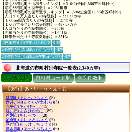
【増毛郡増毛町の面積ランキング】＝310位(全国1,866市区町村中)
【増毛郡増毛町の世帯数】＝2,051世帯
【増毛郡増毛町の世帯数ランキング】＝1,596位(全国1,866市区町村中)
【人口１０万人当たりの寺院数】＝222.37カ寺
【１０Km四方当たりの寺院数】＝2.7カ寺
【１０万世帯当たりの寺院数】＝487.57カ寺
【人口当たりの寺院数順位】＝265位
【面積当たりの寺院数順位】＝1,641位
【世帯数当たりの寺院数順位】＝351位
市区町村別寺院数ランキング
別窓
寺院数順位(人口10万人当たり)
別窓
寺院数順位(面積100平方Km当たり)
別窓
北海道の市町村別寺院一覧表(2,340カ寺)
ぶりがな順
市町村コード順
寺院件数順
【あ行】あ・い・う・え・お
愛別町
(あいべつちょう)
(8)
赤井川村
(あかいがわむら)
(3)
赤平市
(あかびらし)
(15)
旭川市
(あさひかわし)
(89)
芦別市
(あしべつし)
(28)
足寄町
(あしょろちょう)
(7)
厚岸町
(あっけしちょう)
(14)
厚沢部町
(あっさぶちょう)
(6)