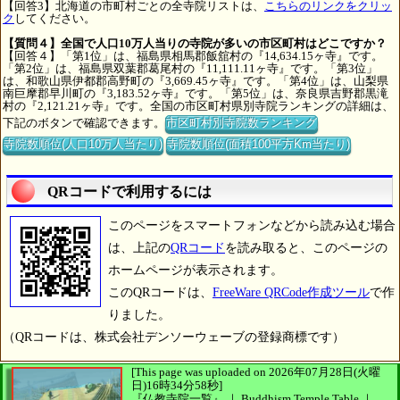
【回答3】北海道の市町村ごとの全寺院リストは、
こちらのリンクをクリッ
ク
してください。
【質問４】全国で人口10万人当りの寺院が多いの市区町村はどこですか？
【回答４】「第1位」は、福島県相馬郡飯舘村の『14,634.15ヶ寺』です。
「第2位」は、福島県双葉郡葛尾村の『11,111.11ヶ寺』です。「第3位」
は、和歌山県伊都郡高野町の『3,669.45ヶ寺』です。「第4位」は、山梨県
南巨摩郡早川町の『3,183.52ヶ寺』です。「第5位」は、奈良県吉野郡黒滝
村の『2,121.21ヶ寺』です。全国の市区町村県別寺院ランキングの詳細は、
下記のボタンで確認できます。
市区町村別寺院数ランキング
寺院数順位(人口10万人当たり)
寺院数順位(面積100平方Km当たり)
QRコードで利用するには
このページをスマートフォンなどから読み込む場合
は、上記の
QRコード
を読み取ると、このページの
ホームページが表示されます。
このQRコードは、
FreeWare QRCode作成ツール
で作
りました。
（QRコードは、株式会社デンソーウェーブの登録商標です）
[This page was uploaded on 2026年07月28日(火曜
日)16時34分58秒]
『仏教寺院一覧』 ｜ Buddhism Temple Table
｜