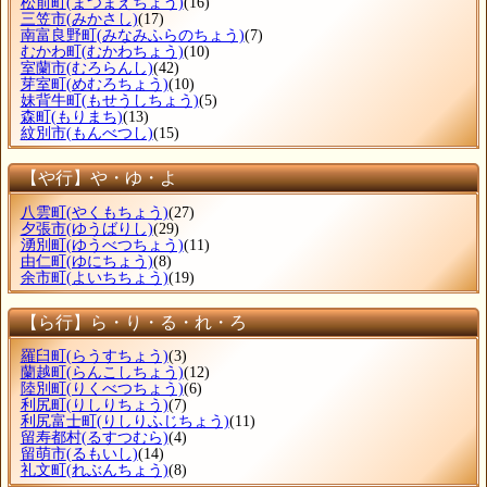
松前町
(まつまえちょう)
(16)
三笠市
(みかさし)
(17)
南富良野町
(みなみふらのちょう)
(7)
むかわ町
(むかわちょう)
(10)
室蘭市
(むろらんし)
(42)
芽室町
(めむろちょう)
(10)
妹背牛町
(もせうしちょう)
(5)
森町
(もりまち)
(13)
紋別市
(もんべつし)
(15)
【や行】や・ゆ・よ
八雲町
(やくもちょう)
(27)
夕張市
(ゆうばりし)
(29)
湧別町
(ゆうべつちょう)
(11)
由仁町
(ゆにちょう)
(8)
余市町
(よいちちょう)
(19)
【ら行】ら・り・る・れ・ろ
羅臼町
(らうすちょう)
(3)
蘭越町
(らんこしちょう)
(12)
陸別町
(りくべつちょう)
(6)
利尻町
(りしりちょう)
(7)
利尻富士町
(りしりふじちょう)
(11)
留寿都村
(るすつむら)
(4)
留萌市
(るもいし)
(14)
礼文町
(れぶんちょう)
(8)