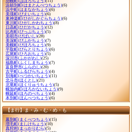
羽幌町
(はぼろちょう)
(11)
浜頓別町
(はまとんべつちょう)
(6)
浜中町
(はまなかちょう)
(6)
美瑛町
(びえいちょう)
(6)
東神楽町
(ひがしかぐらちょう)
(6)
東川町
(ひがしかわちょう)
(8)
日高町
(ひだかちょう)
(12)
比布町
(ぴっぷちょう)
(5)
美唄市
(びばいし)
(28)
美深町
(びふかちょう)
(7)
美幌町
(びほろちょう)
(9)
平取町
(びらとりちょう)
(6)
広尾町
(ひろおちょう)
(5)
深川市
(ふかがわし)
(25)
福島町
(ふくしまちょう)
(7)
富良野市
(ふらのし)
(20)
古平町
(ふるびらちょう)
(4)
別海町
(べつかいちょう)
(11)
北斗市
(ほくとし)
(21)
北竜町
(ほくりゅうちょう)
(5)
幌加内町
(ほろかないちょう)
(9)
幌延町
(ほろのべちょう)
(4)
本別町
(ほんべつちょう)
(6)
【ま行】ま・み・む・め・も
幕別町
(まくべつちょう)
(15)
増毛町
(ましけちょう)
(10)
真狩村
(まっかりむら)
(5)