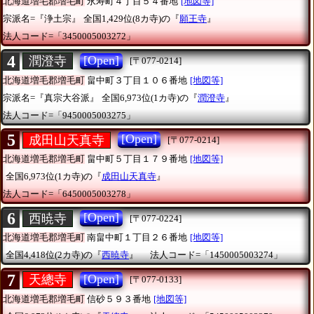
北海道増毛郡増毛町
永寿町４丁目５４番地
[地図等]
宗派名=『浄土宗』
全国1,429位(8カ寺)の『
願王寺
』
法人コード=「3450005003272」
4
[Open]
潤澄寺
[〒077-0214]
北海道増毛郡増毛町
畠中町３丁目１０６番地
[地図等]
宗派名=『真宗大谷派』
全国6,973位(1カ寺)の『
潤澄寺
』
法人コード=「9450005003275」
5
[Open]
成田山天真寺
[〒077-0214]
北海道増毛郡増毛町
畠中町５丁目１７９番地
[地図等]
全国6,973位(1カ寺)の『
成田山天真寺
』
法人コード=「6450005003278」
6
[Open]
西暁寺
[〒077-0224]
北海道増毛郡増毛町
南畠中町１丁目２６番地
[地図等]
全国4,418位(2カ寺)の『
西暁寺
』
法人コード=「1450005003274」
7
[Open]
天總寺
[〒077-0133]
北海道増毛郡増毛町
信砂５９３番地
[地図等]