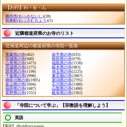
【わ行】わ・を・ん
稚内市
(わっかないし)
(28)
和寒町
(わっさむちょう)
(5)
近隣都道府県のお寺のリスト
北海道周辺の都道府県の寺院一覧表
青森県の寺
(462)
岩手県の寺
(635)
宮城県の寺
(940)
秋田県の寺
(679)
山形県の寺
(1473)
福島県の寺
(1530)
茨城県の寺
(1275)
栃木県の寺
(983)
群馬県の寺
(1199)
埼玉県の寺
(2225)
千葉県の寺
(2998)
東京都の寺
(2887)
神奈川県の寺
(1905)
新潟県の寺
(2795)
富山県の寺
(1604)
石川県の寺
(1380)
福井県の寺
(1687)
山梨県の寺
(1490)
長野県の寺
(1555)
岐阜県の寺
(2302)
「寺院について学ぶ」【宗教語を理解しよう】
英語
【英語】 (Buddhist) temple