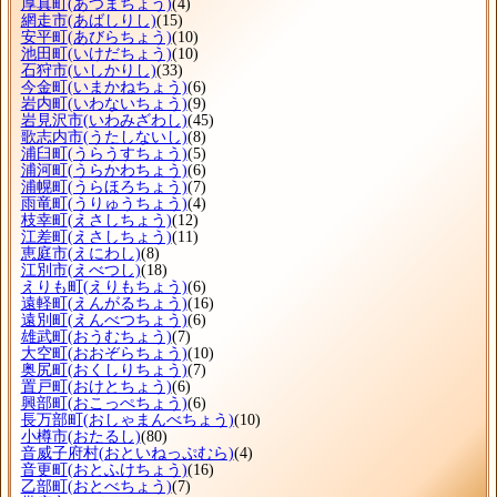
厚真町
(あつまちょう)
(4)
網走市
(あばしりし)
(15)
安平町
(あびらちょう)
(10)
池田町
(いけだちょう)
(10)
石狩市
(いしかりし)
(33)
今金町
(いまかねちょう)
(6)
岩内町
(いわないちょう)
(9)
岩見沢市
(いわみざわし)
(45)
歌志内市
(うたしないし)
(8)
浦臼町
(うらうすちょう)
(5)
浦河町
(うらかわちょう)
(6)
浦幌町
(うらほろちょう)
(7)
雨竜町
(うりゅうちょう)
(4)
枝幸町
(えさしちょう)
(12)
江差町
(えさしちょう)
(11)
恵庭市
(えにわし)
(8)
江別市
(えべつし)
(18)
えりも町
(えりもちょう)
(6)
遠軽町
(えんがるちょう)
(16)
遠別町
(えんべつちょう)
(6)
雄武町
(おうむちょう)
(7)
大空町
(おおぞらちょう)
(10)
奥尻町
(おくしりちょう)
(7)
置戸町
(おけとちょう)
(6)
興部町
(おこっぺちょう)
(6)
長万部町
(おしゃまんべちょう)
(10)
小樽市
(おたるし)
(80)
音威子府村
(おといねっぷむら)
(4)
音更町
(おとふけちょう)
(16)
乙部町
(おとべちょう)
(7)