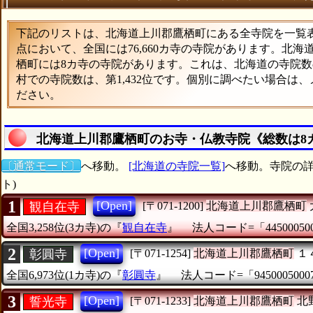
下記のリストは、北海道上川郡鷹栖町にある全寺院を一覧表形
点において、全国には76,660カ寺の寺院があります。北海
栖町には8カ寺の寺院があります。これは、北海道の寺院数の
村での寺院数は、第1,432位です。個別に調べたい場合は
ださい。
北海道上川郡鷹栖町のお寺・仏教寺院《総数は8
〔通常モード〕
へ移動。
[北海道の寺院一覧]
へ移動。寺院の詳
ト)
1
[Open]
観自在寺
[〒071-1200]
北海道上川郡鷹栖町
全国3,258位(3カ寺)の『
観自在寺
』
法人コード=「445000500
2
[Open]
彰圓寺
[〒071-1254]
北海道上川郡鷹栖町
１
全国6,973位(1カ寺)の『
彰圓寺
』
法人コード=「9450005000
3
[Open]
誓光寺
[〒071-1233]
北海道上川郡鷹栖町
北