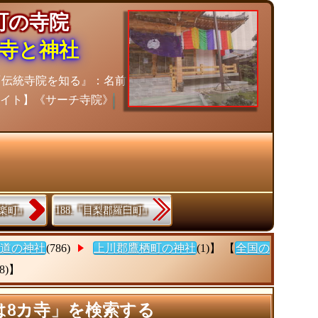
栖町の寺院
寺と神社
『伝統寺院を知る』：名前
イト】《サーチ寺院》
神楽町』
188.『目梨郡羅臼町』
道の神社
(786)
上川郡鷹栖町の神社
(1)】 【
全国の
(8)】
は8カ寺」を検索する