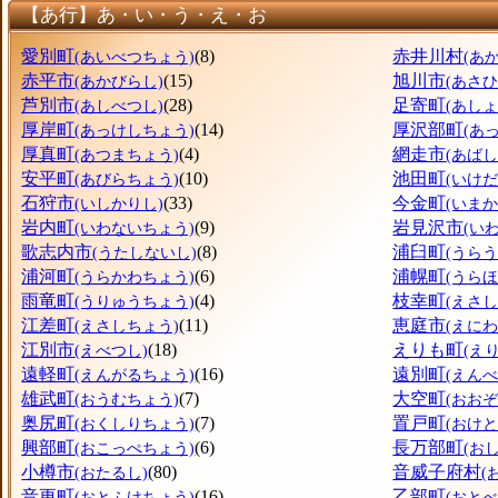
【あ行】あ・い・う・え・お
愛別町
(8)
赤井川村
(あいべつちょう)
(あ
赤平市
(15)
旭川市
(あかびらし)
(あさ
芦別市
(28)
足寄町
(あしべつし)
(あし
厚岸町
(14)
厚沢部町
(あっけしちょう)
(あ
厚真町
(4)
網走市
(あつまちょう)
(あばし
安平町
(10)
池田町
(あびらちょう)
(いけ
石狩市
(33)
今金町
(いしかりし)
(いま
岩内町
(9)
岩見沢市
(いわないちょう)
(い
歌志内市
(8)
浦臼町
(うたしないし)
(うら
浦河町
(6)
浦幌町
(うらかわちょう)
(うら
雨竜町
(4)
枝幸町
(うりゅうちょう)
(えさ
江差町
(11)
恵庭市
(えさしちょう)
(えにわ
江別市
(18)
えりも町
(えべつし)
(え
遠軽町
(16)
遠別町
(えんがるちょう)
(えん
雄武町
(7)
大空町
(おうむちょう)
(おお
奥尻町
(7)
置戸町
(おくしりちょう)
(おけ
興部町
(6)
長万部町
(おこっぺちょう)
(お
小樽市
(80)
音威子府村
(おたるし)
(
音更町
(16)
乙部町
(おとふけちょう)
(おと