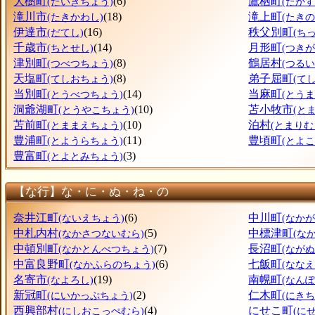
大樹町
(6)
鷹栖町
(たいきちょう)
(たか
滝川市
(18)
滝上町
(たきかわし)
(たき
伊達市
(16)
秩父別町
(だてし)
(ち
千歳市
(14)
月形町
(ちとせし)
(つき
津別町
(8)
鶴居村
(つべつちょう)
(つるい
天塩町
(8)
弟子屈町
(てしおちょう)
(て
当別町
(14)
当麻町
(とうべつちょう)
(とう
洞爺湖町
(10)
苫小牧市
(とうやこちょう)
(と
苫前町
(10)
泊村
(とままえちょう)
(とまりむ
豊浦町
(11)
豊頃町
(とようらちょう)
(とよ
豊富町
(3)
(とよとみちょう)
【な行】な・に・ぬ・ね・の
奈井江町
(6)
中川町
(ないえちょう)
(なか
中札内村
(5)
中標津町
(なかさつないむら)
(な
中頓別町
(7)
長沼町
(なかとんべつちょう)
(なが
中富良野町
(6)
七飯町
(なかふらのちょう)
(なな
名寄市
(19)
南幌町
(なよろし)
(なん
新冠町
(2)
仁木町
(にいかっぷちょう)
(にきち
西興部村
(4)
にせこ町
(にしおこっぺむら)
(に