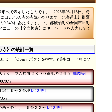
式で表示したものです。「2026年06月16日」時
道には2,340カ寺の寺院があります。北海道上川郡鷹
0.34%にあたります。上川郡鷹栖町の全国市区町
、メニューの【全文検索】にキーワードを入力してく
カ寺》の統計一覧
細は、「Open」ボタンを押す。(漢字コード順にソー
大字シュマム原野２８９０番地の２６５
[地図等]
0707」
４線１５号３番地
[地図等]
735」
野西三条１丁目６番２２号
[地図等]