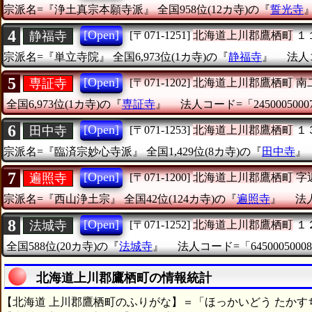
宗派名=『浄土真宗本願寺派』
全国958位(12カ寺)の『
誓光寺
4
[Open]
静福寺
[〒071-1251]
北海道上川郡鷹栖町
１
宗派名=『単立寺院』
全国6,973位(1カ寺)の『
静福寺
』
法人コ
5
[Open]
専証寺
[〒071-1202]
北海道上川郡鷹栖町
南
全国6,973位(1カ寺)の『
専証寺
』
法人コード=「2450005000
6
[Open]
田中寺
[〒071-1253]
北海道上川郡鷹栖町
１
宗派名=『臨済宗妙心寺派』
全国1,429位(8カ寺)の『
田中寺
7
[Open]
遍照寺
[〒071-1200]
北海道上川郡鷹栖町
字
宗派名=『西山浄土宗』
全国42位(124カ寺)の『
遍照寺
』
法人
8
[Open]
法城寺
[〒071-1252]
北海道上川郡鷹栖町
１
全国588位(20カ寺)の『
法城寺
』
法人コード=「64500050008
北海道上川郡鷹栖町の情報統計
【北海道 上川郡鷹栖町のふりがな】＝「ほっかいどう たかす