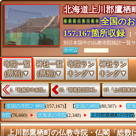
北海道上川郡鷹
全国のお
157,167箇所収録
【
別日本国中の仏教寺院統計一覧サ
ホーム
[As of 26/07/28]
寺院一覧
神社一覧
寺院ラン
神社ラン
(県別)▼
(県別)▼
キング▼
キング▼
1.『札幌市中央区』
95.『雨竜郡沼田町』
97.『上川郡東
【
全国の寺院と神社
(157,167)】 【
全国の神社
(80,507)
北海
寺院
(76,660)
北海道の寺院
(2,340)
上川郡鷹栖町の寺院
上川郡鷹栖町の仏教寺院・仏閣「総数