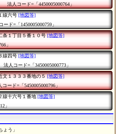
』
法人コード=「4450005000764」
１線六号
[地図等]
ード=「1450005000759」
二条１丁目５番１０号
[地図等]
766」
３線四号
[地図等]
』
法人コード=「3450005000773」
近文１３３３番地の５
[地図等]
コード=「5450005000796」
２線十六号１番地
[地図等]
12」
ちょう」