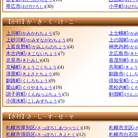
帯広市
(30)
小平町
(おびひろし)
(おび
【か行】か・き・く・け・こ
上川町
(5)
上士幌町
(かみかわちょう)
(か
上砂川町
(6)
上の国町
(かみすながわちょう)
(か
上富良野町
(4)
神恵内村
(かみふらのちょう)
(か
木古内町
(7)
北広島市
(きこないちょう)
(き
北見市
(43)
喜茂別町
(きたみし)
(き
京極町
(4)
共和町
(きょうごくちょう)
(きょ
清里町
(6)
釧路市
(きよさとちょう)
(くしろ
釧路町
(9)
倶知安町
(くしろちょう)
(く
栗山町
(19)
黒松内町
(くりやまちょう)
(く
訓子府町
(5)
剣淵町
(くんねっぷちょう)
(けん
小清水町
(5)
(こしみずちょう)
【さ行】さ・し・す・せ・そ
札幌市厚別区
(10)
札幌市北区
(さっぽろしあつべつく)
(
札幌市清田区
(12)
札幌市白石
(さっぽろしきよたく)