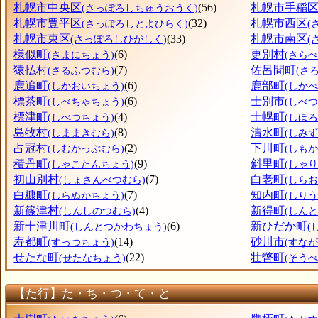
札幌市中央区
(56)
札幌市手稲
(さっぽろしちゅうおうく)
札幌市豊平区
(32)
札幌市西区
(さっぽろしとよひらく)
(
札幌市東区
(33)
札幌市南区
(さっぽろしひがしく)
(
様似町
(6)
更別村
(さまにちょう)
(さら
猿払村
(7)
佐呂間町
(さるふつむら)
(さ
鹿追町
(6)
鹿部町
(しかおいちょう)
(しか
標茶町
(6)
士別市
(しべちゃちょう)
(しべつ
標津町
(4)
士幌町
(しべつちょう)
(しほ
島牧村
(8)
清水町
(しままきむら)
(しみ
占冠村
(2)
下川町
(しむかっぷむら)
(しも
積丹町
(9)
斜里町
(しゃこたんちょう)
(しゃ
初山別村
(7)
白老町
(しょさんべつむら)
(しら
白糠町
(7)
知内町
(しらぬかちょう)
(しり
新篠津村
(4)
新得町
(しんしのつむら)
(しん
新十津川町
(6)
新ひだか町
(しんとつかわちょう)
(
寿都町
(14)
砂川市
(すっつちょう)
(すなが
せたな町
(22)
壮瞥町
(せたなちょう)
(そう
【た行】た・ち・つ・て・と