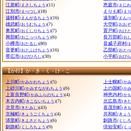
江差町
(11)
恵庭市
(えさしちょう)
(えにわ
江別市
(18)
えりも町
(えべつし)
(え
遠軽町
(16)
遠別町
(えんがるちょう)
(えん
雄武町
(7)
大空町
(おうむちょう)
(おお
奥尻町
(7)
置戸町
(おくしりちょう)
(おけ
興部町
(6)
長万部町
(おこっぺちょう)
(お
小樽市
(80)
音威子府村
(おたるし)
(
音更町
(16)
乙部町
(おとふけちょう)
(おと
帯広市
(30)
小平町
(おびひろし)
(おび
【か行】か・き・く・け・こ
上川町
(5)
上士幌町
(かみかわちょう)
(か
上砂川町
(6)
上の国町
(かみすながわちょう)
(か
上富良野町
(4)
神恵内村
(かみふらのちょう)
(か
木古内町
(7)
北広島市
(きこないちょう)
(き
北見市
(43)
喜茂別町
(きたみし)
(き
京極町
(4)
共和町
(きょうごくちょう)
(きょ
清里町
(6)
釧路市
(きよさとちょう)
(くしろ
釧路町
(9)
倶知安町
(くしろちょう)
(く