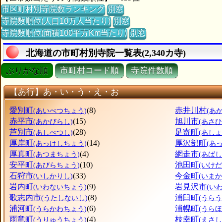
市区町村別寺院数ランキング
別窓
寺院数順位(人口10万人当たり)
別窓
寺院数順位(面積100平方Km当たり)
別窓
北海道の市町村別寺院一覧表(2,340カ寺)
ぶりがな順
市町村コード順
寺院件数順
【あ行】あ・い・う・え・お
愛別町
(8)
赤井川村
(あいべつちょう)
(あ
赤平市
(15)
旭川市
(あかびらし)
(あさ
芦別市
(28)
足寄町
(あしべつし)
(あし
厚岸町
(14)
厚沢部町
(あっけしちょう)
(あ
厚真町
(4)
網走市
(あつまちょう)
(あばし
安平町
(10)
池田町
(あびらちょう)
(いけ
石狩市
(33)
今金町
(いしかりし)
(いま
岩内町
(9)
岩見沢市
(いわないちょう)
(い
歌志内市
(8)
浦臼町
(うたしないし)
(うら
浦河町
(6)
浦幌町
(うらかわちょう)
(うら
雨竜町
(4)
枝幸町
(うりゅうちょう)
(えさ