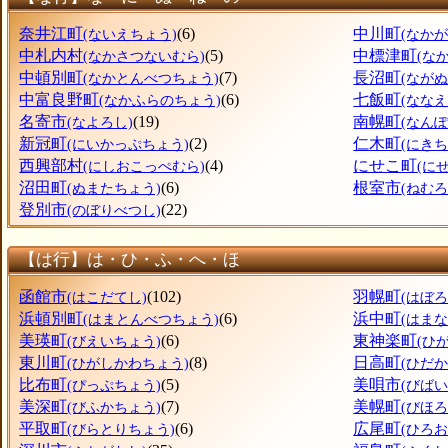
奈井江町
(6)
中川町
(ないえちょう)
(なか
中札内村
(5)
中標津町
(なかさつないむら)
(な
中頓別町
(7)
長沼町
(なかとんべつちょう)
(なが
中富良野町
(6)
七飯町
(なかふらのちょう)
(なな
名寄市
(19)
南幌町
(なよろし)
(なん
新冠町
(2)
仁木町
(にいかっぷちょう)
(にきち
西興部村
(4)
にせこ町
(にしおこっぺむら)
(に
沼田町
(6)
根室市
(ぬまたちょう)
(ねむろ
登別市
(22)
(のぼりべつし)
【は行】は・ひ・ふ・へ・ほ
函館市
(102)
羽幌町
(はこだてし)
(はぼ
浜頓別町
(6)
浜中町
(はまとんべつちょう)
(はま
美瑛町
(6)
東神楽町
(びえいちょう)
(ひ
東川町
(8)
日高町
(ひがしかわちょう)
(ひだ
比布町
(5)
美唄市
(ぴっぷちょう)
(びばい
美深町
(7)
美幌町
(びふかちょう)
(びほ
平取町
(6)
広尾町
(びらとりちょう)
(ひろ