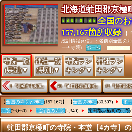
北海道虻田郡京
全国のお
157,167箇所収録
【
統計情報発信』：名前別全国の
ーチ寺院》
ホーム
[As of 26/07/28]
寺院一覧
神社一覧
寺院ラン
神社ラン
(県別)▼
(県別)▼
キング▼
キング▼
1.『札幌市中央区』
70.『虻田郡喜茂別町』
72.『虻田郡
【
全国の寺院と神社
(157,167)】 【
全国の神社
(80,507)
北海
寺院
(76,660)
北海道の寺院
(2,340)
虻田郡京極町の寺院
虻田郡京極町の寺院・本堂【4カ寺】