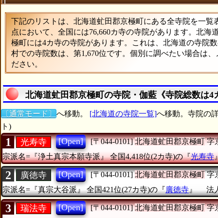
下記のリストは、北海道虻田郡京極町にある全寺院を一覧表形
点において、全国には76,660カ寺の寺院があります。北海
極町には4カ寺の寺院があります。これは、北海道の寺院数の
村での寺院数は、第1,670位です。個別に調べたい場合は
ださい。
北海道虻田郡京極町の寺院・伽藍《寺院総数は4
〔通常モード〕
へ移動。
[北海道の寺院一覧]
へ移動。寺院の詳
ト)
1
[Open]
光寿寺
[〒044-0101]
北海道虻田郡京極町
字
宗派名=『浄土真宗本願寺派』
全国4,418位(2カ寺)の『
光寿寺
2
[Open]
廣徳寺
[〒044-0101]
北海道虻田郡京極町
字
宗派名=『真宗大谷派』
全国421位(27カ寺)の『
廣徳寺
』
法人
3
[Open]
瑞法寺
[〒044-0101]
北海道虻田郡京極町
字