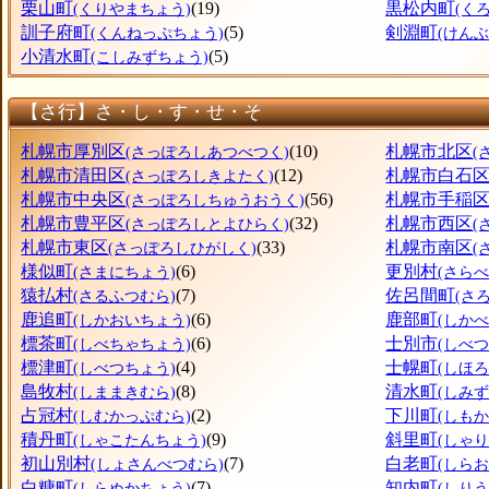
栗山町
(19)
黒松内町
(くりやまちょう)
(く
訓子府町
(5)
剣淵町
(くんねっぷちょう)
(けん
小清水町
(5)
(こしみずちょう)
【さ行】さ・し・す・せ・そ
札幌市厚別区
(10)
札幌市北区
(さっぽろしあつべつく)
(
札幌市清田区
(12)
札幌市白石
(さっぽろしきよたく)
札幌市中央区
(56)
札幌市手稲
(さっぽろしちゅうおうく)
札幌市豊平区
(32)
札幌市西区
(さっぽろしとよひらく)
(
札幌市東区
(33)
札幌市南区
(さっぽろしひがしく)
(
様似町
(6)
更別村
(さまにちょう)
(さら
猿払村
(7)
佐呂間町
(さるふつむら)
(さ
鹿追町
(6)
鹿部町
(しかおいちょう)
(しか
標茶町
(6)
士別市
(しべちゃちょう)
(しべつ
標津町
(4)
士幌町
(しべつちょう)
(しほ
島牧村
(8)
清水町
(しままきむら)
(しみ
占冠村
(2)
下川町
(しむかっぷむら)
(しも
積丹町
(9)
斜里町
(しゃこたんちょう)
(しゃ
初山別村
(7)
白老町
(しょさんべつむら)
(しら
白糠町
(7)
知内町
(しらぬかちょう)
(しり