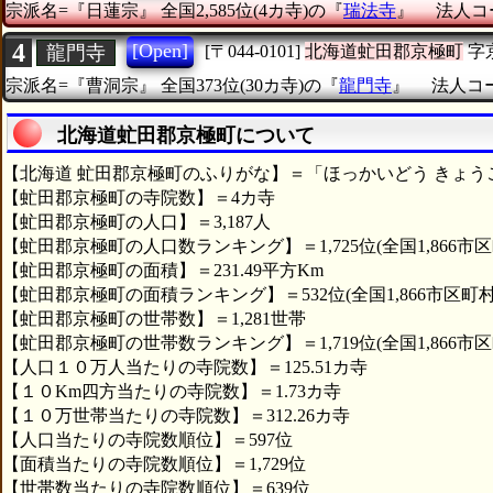
宗派名=『日蓮宗』
全国2,585位(4カ寺)の『
瑞法寺
』
法人コー
4
[Open]
龍門寺
[〒044-0101]
北海道虻田郡京極町
字
宗派名=『曹洞宗』
全国373位(30カ寺)の『
龍門寺
』
法人コード
北海道虻田郡京極町について
【北海道 虻田郡京極町のふりがな】＝「ほっかいどう きょう
【虻田郡京極町の寺院数】＝4カ寺
【虻田郡京極町の人口】＝3,187人
【虻田郡京極町の人口数ランキング】＝1,725位(全国1,866市区
【虻田郡京極町の面積】＝231.49平方Km
【虻田郡京極町の面積ランキング】＝532位(全国1,866市区町村
【虻田郡京極町の世帯数】＝1,281世帯
【虻田郡京極町の世帯数ランキング】＝1,719位(全国1,866市区
【人口１０万人当たりの寺院数】＝125.51カ寺
【１０Km四方当たりの寺院数】＝1.73カ寺
【１０万世帯当たりの寺院数】＝312.26カ寺
【人口当たりの寺院数順位】＝597位
【面積当たりの寺院数順位】＝1,729位
【世帯数当たりの寺院数順位】＝639位