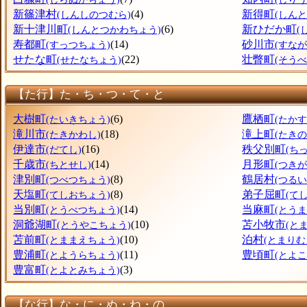
新篠津村
(4)
新得町
(しんしのつむら)
(しん
新十津川町
(6)
新ひだか町
(しんとつかわちょう)
(
寿都町
(14)
砂川市
(すっつちょう)
(すなが
せたな町
(22)
壮瞥町
(せたなちょう)
(そう
【た行】た・ち・つ・て・と
大樹町
(6)
鷹栖町
(たいきちょう)
(たか
滝川市
(18)
滝上町
(たきかわし)
(たき
伊達市
(16)
秩父別町
(だてし)
(ち
千歳市
(14)
月形町
(ちとせし)
(つき
津別町
(8)
鶴居村
(つべつちょう)
(つるい
天塩町
(8)
弟子屈町
(てしおちょう)
(て
当別町
(14)
当麻町
(とうべつちょう)
(とう
洞爺湖町
(10)
苫小牧市
(とうやこちょう)
(と
苫前町
(10)
泊村
(とままえちょう)
(とまりむ
豊浦町
(11)
豊頃町
(とようらちょう)
(とよ
豊富町
(3)
(とよとみちょう)
【な行】な・に・ぬ・ね・の