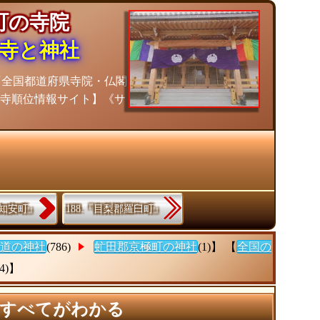
極町の寺院
寺と神社
『全国都道府県寺院・仏閣
お寺順位情報サイト】《サ
倶知安町』
188.『目梨郡羅臼町』
道の神社
(786)
虻田郡京極町の神社
(1)】 【
全国の
(4)】
のすべてがわかる