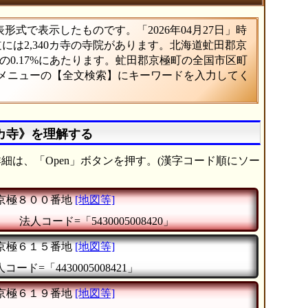
式で表示したものです。「2026年04月27日」時
道には2,340カ寺の寺院があります。北海道虻田郡京
0.17%にあたります。虻田郡京極町の全国市区町
、メニューの【全文検索】にキーワードを入力してく
カ寺》を理解する
細は、「Open」ボタンを押す。(漢字コード順にソー
京極８００番地
[地図等]
』
法人コード=「5430005008420」
京極６１５番地
[地図等]
コード=「4430005008421」
京極６１９番地
[地図等]