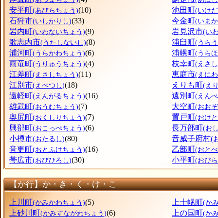
安平町
(10)
池田町
(あびらちょう)
(いけ
石狩市
(33)
今金町
(いしかりし)
(いま
岩内町
(9)
岩見沢市
(いわないちょう)
(い
歌志内市
(8)
浦臼町
(うたしないし)
(うら
浦河町
(6)
浦幌町
(うらかわちょう)
(うら
雨竜町
(4)
枝幸町
(うりゅうちょう)
(えさ
江差町
(11)
恵庭市
(えさしちょう)
(えにわ
江別市
(18)
えりも町
(えべつし)
(え
遠軽町
(16)
遠別町
(えんがるちょう)
(えん
雄武町
(7)
大空町
(おうむちょう)
(おお
奥尻町
(7)
置戸町
(おくしりちょう)
(おけ
興部町
(6)
長万部町
(おこっぺちょう)
(お
小樽市
(80)
音威子府村
(おたるし)
(
音更町
(16)
乙部町
(おとふけちょう)
(おと
帯広市
(30)
小平町
(おびひろし)
(おび
【か行】か・き・く・け・こ
上川町
(5)
上士幌町
(かみかわちょう)
(か
上砂川町
(6)
上の国町
(かみすながわちょう)
(か