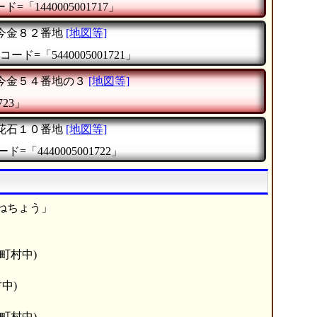
=「1440005001717」
今金８２番地
[地図等]
コード=「5440005001721」
今金５４番地の３
[地図等]
723」
花石１０番地
[地図等]
ド=「4440005001722」
ねちょう」
町村中)
中)
町村中)