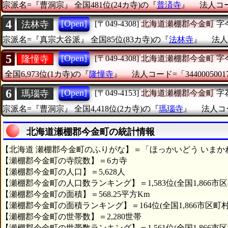
宗派名=『曹洞宗』
全国481位(24カ寺)の『
普済寺
』
法人コード
4
[Open]
法林寺
[〒049-4308]
北海道瀬棚郡今金町
字
宗派名=『真宗大谷派』
全国85位(83カ寺)の『
法林寺
』
法人
5
[Open]
隆憧寺
[〒049-4308]
北海道瀬棚郡今金町
字
全国6,973位(1カ寺)の『
隆憧寺
』
法人コード=「3440005001
6
[Open]
瑪瑙寺
[〒049-4153]
北海道瀬棚郡今金町
字
宗派名=『曹洞宗』
全国4,418位(2カ寺)の『
瑪瑙寺
』
法人コー
北海道瀬棚郡今金町の統計情報
【北海道 瀬棚郡今金町のふりがな】＝「ほっかいどう いまか
【瀬棚郡今金町の寺院数】＝6カ寺
【瀬棚郡今金町の人口】＝5,628人
【瀬棚郡今金町の人口数ランキング】＝1,583位(全国1,866市区
【瀬棚郡今金町の面積】＝568.25平方Km
【瀬棚郡今金町の面積ランキング】＝164位(全国1,866市区町村
【瀬棚郡今金町の世帯数】＝2,280世帯
【瀬棚郡今金町の世帯数ランキング】＝1,561位(全国1,866市区