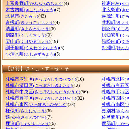
上富良野町
(4)
神恵内村
(かみふらのちょう)
(か
木古内町
(7)
北広島市
(きこないちょう)
(き
北見市
(43)
喜茂別町
(きたみし)
(き
京極町
(4)
共和町
(きょうごくちょう)
(きょ
清里町
(6)
釧路市
(きよさとちょう)
(くしろ
釧路町
(9)
倶知安町
(くしろちょう)
(く
栗山町
(19)
黒松内町
(くりやまちょう)
(く
訓子府町
(5)
剣淵町
(くんねっぷちょう)
(けん
小清水町
(5)
(こしみずちょう)
【さ行】さ・し・す・せ・そ
札幌市厚別区
(10)
札幌市北区
(さっぽろしあつべつく)
(
札幌市清田区
(12)
札幌市白石
(さっぽろしきよたく)
札幌市中央区
(56)
札幌市手稲
(さっぽろしちゅうおうく)
札幌市豊平区
(32)
札幌市西区
(さっぽろしとよひらく)
(
札幌市東区
(33)
札幌市南区
(さっぽろしひがしく)
(
様似町
(6)
更別村
(さまにちょう)
(さら
猿払村
(7)
佐呂間町
(さるふつむら)
(さ
鹿追町
(6)
鹿部町
(しかおいちょう)
(しか