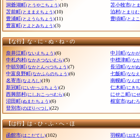
洞爺湖町
(10)
苫小牧市
(とうやこちょう)
(と
苫前町
(10)
泊村
(とままえちょう)
(とまりむ
豊浦町
(11)
豊頃町
(とようらちょう)
(とよ
豊富町
(3)
(とよとみちょう)
【な行】な・に・ぬ・ね・の
奈井江町
(6)
中川町
(ないえちょう)
(なか
中札内村
(5)
中標津町
(なかさつないむら)
(な
中頓別町
(7)
長沼町
(なかとんべつちょう)
(なが
中富良野町
(6)
七飯町
(なかふらのちょう)
(なな
名寄市
(19)
南幌町
(なよろし)
(なん
新冠町
(2)
仁木町
(にいかっぷちょう)
(にきち
西興部村
(4)
にせこ町
(にしおこっぺむら)
(に
沼田町
(6)
根室市
(ぬまたちょう)
(ねむろ
登別市
(22)
(のぼりべつし)
【は行】は・ひ・ふ・へ・ほ
函館市
(102)
羽幌町
(はこだてし)
(はぼ