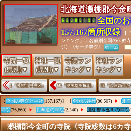
北海道瀬棚郡今
全国のお
157,167箇所収録
【
ンキング』：名前別全国の仏教寺
ジ】《サーチ寺院》
ホーム
[As 
寺院一覧
神社一覧
寺院ラン
神社ラン
(県別)▼
(県別)▼
キング▼
キング▼
1.『札幌市中央区』
60.『奥尻郡奥尻町』
62.『久遠郡せ
【
全国の寺院と神社
(157,167)】 【
全国の神社
(80,507)
北海
寺院
(76,660)
北海道の寺院
(2,340)
瀬棚郡今金町の寺院
瀬棚郡今金町の寺院《寺院総数は6カ