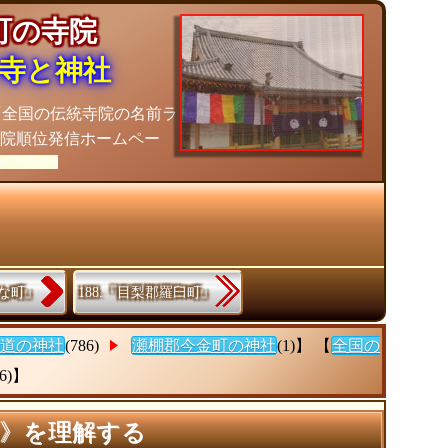
金町の寺院
寺と神社
『全国の伝統寺院の名前ラ
院順位発信ホームペー
of 26/07/28]
たな町』
188.『目梨郡羅臼町』
道の神社
(786)
瀬棚郡今金町の神社
(1)】 【
全国の
(6)】
寺》を理解する