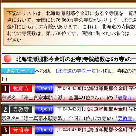
下記のリストは、北海道瀬棚郡今金町にある全寺院を一覧表形
点において、全国には76,660カ寺の寺院があります。北海
金町には6カ寺の寺院があります。これは、北海道の寺院数の
村での寺院数は、第1,536位です。個別に調べたい場合は
ださい。
北海道瀬棚郡今金町のお寺(寺院総数は6カ寺)の
〔通常モード〕
へ移動。
[北海道の寺院一覧]
へ移動。寺院の詳
ト)
1
[Open]
教願寺
[〒049-4308]
北海道瀬棚郡今金町
字
宗派名=『浄土真宗本願寺派』
全国421位(27カ寺)の『
教願寺
2
[Open]
専教寺
[〒049-4331]
北海道瀬棚郡今金町
字
宗派名=『浄土真宗本願寺派』
全国711位(17カ寺)の『
専教寺
3
[Open]
普済寺
[〒049-4308]
北海道瀬棚郡今金町
字