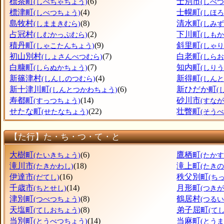
標茶町
(6)
士別市
(しべちゃちょう)
(しべつ
標津町
(4)
士幌町
(しべつちょう)
(しほ
島牧村
(8)
清水町
(しままきむら)
(しみ
占冠村
(2)
下川町
(しむかっぷむら)
(しも
積丹町
(9)
斜里町
(しゃこたんちょう)
(しゃ
初山別村
(7)
白老町
(しょさんべつむら)
(しら
白糠町
(7)
知内町
(しらぬかちょう)
(しり
新篠津村
(4)
新得町
(しんしのつむら)
(しん
新十津川町
(6)
新ひだか町
(しんとつかわちょう)
(
寿都町
(14)
砂川市
(すっつちょう)
(すなが
せたな町
(22)
壮瞥町
(せたなちょう)
(そう
【た行】た・ち・つ・て・と
大樹町
(6)
鷹栖町
(たいきちょう)
(たか
滝川市
(18)
滝上町
(たきかわし)
(たき
伊達市
(16)
秩父別町
(だてし)
(ち
千歳市
(14)
月形町
(ちとせし)
(つき
津別町
(8)
鶴居村
(つべつちょう)
(つるい
天塩町
(8)
弟子屈町
(てしおちょう)
(て
当別町
(14)
当麻町
(とうべつちょう)
(とう