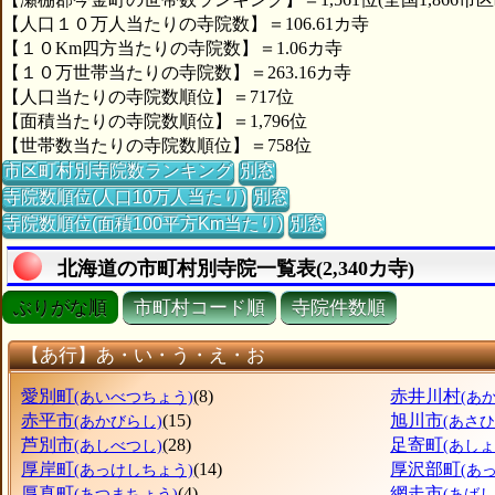
【人口１０万人当たりの寺院数】＝106.61カ寺
【１０Km四方当たりの寺院数】＝1.06カ寺
【１０万世帯当たりの寺院数】＝263.16カ寺
【人口当たりの寺院数順位】＝717位
【面積当たりの寺院数順位】＝1,796位
【世帯数当たりの寺院数順位】＝758位
市区町村別寺院数ランキング
別窓
寺院数順位(人口10万人当たり)
別窓
寺院数順位(面積100平方Km当たり)
別窓
北海道の市町村別寺院一覧表(2,340カ寺)
ぶりがな順
市町村コード順
寺院件数順
【あ行】あ・い・う・え・お
愛別町
(8)
赤井川村
(あいべつちょう)
(あ
赤平市
(15)
旭川市
(あかびらし)
(あさ
芦別市
(28)
足寄町
(あしべつし)
(あし
厚岸町
(14)
厚沢部町
(あっけしちょう)
(あ
厚真町
(4)
網走市
(あつまちょう)
(あばし