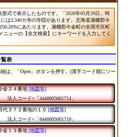
式で表示したものです。「2026年05月29日」時
道には2,340カ寺の寺院があります。北海道瀬棚郡今
0.26%にあたります。瀬棚郡今金町の全国市区町
、メニューの【全文検索】にキーワードを入力してく
一覧表
細は、「Open」ボタンを押す。(漢字コード順にソー
今金２４番地
[地図等]
』
法人コード=「4440005001714」
田代３７２番地の１０
[地図等]
』
法人コード=「8440005001719」
今金１３番地
[地図等]