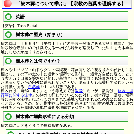
「樹木葬について学ぶ」【宗教の言葉を理解する】
英語
【英語】 Trees Burial
樹木葬の歴史（始まり）
樹木葬は、１９９９年（平成１１）に岩手県一関市にある大慈山祥雲寺（臨
済宗妙心寺派）のご住職である千坂げん峰氏が荒廃していた里山を樹木葬墓
地にしたのが始まりとされる。
樹木葬とは何ですか？
樹木や山ツツジ・山ドウダン・紫陽花・花菖蒲などの花を墓石の代わりに墓
標とし、その下の土の中に遺骨を埋葬する形態。「遺骨が自然に還る」とい
う考え方で自然を壊さない新しい墓地として環境面でも注目されている。ま
た墓石がないため宗教に縛られないことや、墓石よりも低費用で済むといっ
た特徴がある。
自然葬
の１つの形態である。
樹木葬は「自然に還す」という考え方では
散骨
に近いが、散骨は「
墓地、埋
葬等に関する法律
」の枠外で行われているのに対し、樹木葬は「墓地、埋葬
等に関する法律」によって許可された墓地で埋葬されるため完全に合法であ
ると言える。そのため、樹木葬は各都道府県および市町村の地方公共団体の
許可をとった霊園や墓地に遺骨を埋葬する必要がある。
樹木葬の埋葬形式による分類
樹木葬には大きく３つの埋葬形式がある。