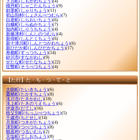
下川町
(しもかわちょう)
(4)
積丹町
(しゃこたんちょう)
(9)
斜里町
(しゃりちょう)
(11)
初山別村
(しょさんべつむら)
(7)
白老町
(しらおいちょう)
(6)
白糠町
(しらぬかちょう)
(7)
知内町
(しりうちちょう)
(4)
新篠津村
(しんしのつむら)
(4)
新得町
(しんとくちょう)
(6)
新十津川町
(しんとつかわちょう)
(6)
新ひだか町
(しんひだかちょう)
(17)
寿都町
(すっつちょう)
(14)
砂川市
(すながわし)
(9)
せたな町
(せたなちょう)
(22)
壮瞥町
(そうべつちょう)
(4)
【た行】た・ち・つ・て・と
大樹町
(たいきちょう)
(6)
鷹栖町
(たかすちょう)
(8)
滝川市
(たきかわし)
(18)
滝上町
(たきのうえちょう)
(6)
伊達市
(だてし)
(16)
秩父別町
(ちっぷべつちょう)
(5)
千歳市
(ちとせし)
(14)
月形町
(つきがたちょう)
(4)
津別町
(つべつちょう)
(8)
鶴居村
(つるいむら)
(2)
天塩町
(てしおちょう)
(8)