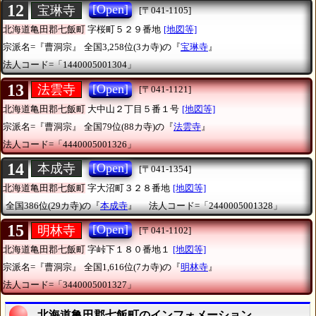
12
[Open]
宝琳寺
[〒041-1105]
北海道亀田郡七飯町
字桜町５２９番地
[地図等]
宗派名=『曹洞宗』
全国3,258位(3カ寺)の『
宝琳寺
』
法人コード=「1440005001304」
13
[Open]
法雲寺
[〒041-1121]
北海道亀田郡七飯町
大中山２丁目５番１号
[地図等]
宗派名=『曹洞宗』
全国79位(88カ寺)の『
法雲寺
』
法人コード=「4440005001326」
14
[Open]
本成寺
[〒041-1354]
北海道亀田郡七飯町
字大沼町３２８番地
[地図等]
全国386位(29カ寺)の『
本成寺
』
法人コード=「2440005001328」
15
[Open]
明林寺
[〒041-1102]
北海道亀田郡七飯町
字峠下１８０番地１
[地図等]
宗派名=『曹洞宗』
全国1,616位(7カ寺)の『
明林寺
』
法人コード=「3440005001327」
北海道亀田郡七飯町のインフォメーション