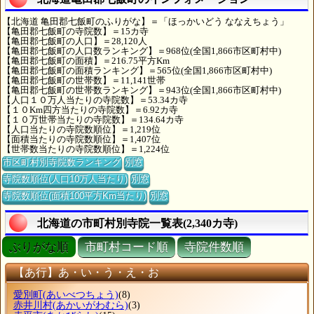
【北海道 亀田郡七飯町のふりがな】＝「ほっかいどう ななえちょう」
【亀田郡七飯町の寺院数】＝15カ寺
【亀田郡七飯町の人口】＝28,120人
【亀田郡七飯町の人口数ランキング】＝968位(全国1,866市区町村中)
【亀田郡七飯町の面積】＝216.75平方Km
【亀田郡七飯町の面積ランキング】＝565位(全国1,866市区町村中)
【亀田郡七飯町の世帯数】＝11,141世帯
【亀田郡七飯町の世帯数ランキング】＝943位(全国1,866市区町村中)
【人口１０万人当たりの寺院数】＝53.34カ寺
【１０Km四方当たりの寺院数】＝6.92カ寺
【１０万世帯当たりの寺院数】＝134.64カ寺
【人口当たりの寺院数順位】＝1,219位
【面積当たりの寺院数順位】＝1,407位
【世帯数当たりの寺院数順位】＝1,224位
市区町村別寺院数ランキング
別窓
寺院数順位(人口10万人当たり)
別窓
寺院数順位(面積100平方Km当たり)
別窓
北海道の市町村別寺院一覧表(2,340カ寺)
ぶりがな順
市町村コード順
寺院件数順
【あ行】あ・い・う・え・お
愛別町
(あいべつちょう)
(8)
赤井川村
(あかいがわむら)
(3)