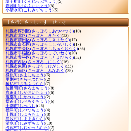
訓子府町
(くんねっぷちょう)
(5)
剣淵町
(けんぶちちょう)
(5)
小清水町
(こしみずちょう)
(5)
【さ行】さ・し・す・せ・そ
札幌市厚別区
(さっぽろしあつべつく)
(10)
札幌市北区
(さっぽろしきたく)
(32)
札幌市清田区
(さっぽろしきよたく)
(12)
札幌市白石区
(さっぽろししろいしく)
(17)
札幌市中央区
(さっぽろしちゅうおうく)
(56)
札幌市手稲区
(さっぽろしていねく)
(20)
札幌市豊平区
(さっぽろしとよひらく)
(32)
札幌市西区
(さっぽろしにしく)
(16)
札幌市東区
(さっぽろしひがしく)
(33)
札幌市南区
(さっぽろしみなみく)
(28)
様似町
(さまにちょう)
(6)
更別村
(さらべつむら)
(2)
猿払村
(さるふつむら)
(7)
佐呂間町
(さろまちょう)
(8)
鹿追町
(しかおいちょう)
(6)
鹿部町
(しかべちょう)
(2)
標茶町
(しべちゃちょう)
(6)
士別市
(しべつし)
(26)
標津町
(しべつちょう)
(4)
士幌町
(しほろちょう)
(8)
島牧村
(しままきむら)
(8)
清水町
(しみずちょう)
(10)
占冠村
(しむかっぷむら)
(2)