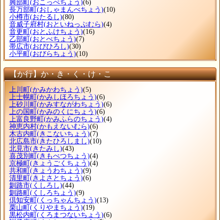
興部町
(おこっぺちょう)
(6)
長万部町
(おしゃまんべちょう)
(10)
小樽市
(おたるし)
(80)
音威子府村
(おといねっぷむら)
(4)
音更町
(おとふけちょう)
(16)
乙部町
(おとべちょう)
(7)
帯広市
(おびひろし)
(30)
小平町
(おびらちょう)
(10)
【か行】か・き・く・け・こ
上川町
(かみかわちょう)
(5)
上士幌町
(かみしほろちょう)
(6)
上砂川町
(かみすながわちょう)
(6)
上の国町
(かみのくにちょう)
(6)
上富良野町
(かみふらのちょう)
(4)
神恵内村
(かもえないむら)
(6)
木古内町
(きこないちょう)
(7)
北広島市
(きたひろしまし)
(10)
北見市
(きたみし)
(43)
喜茂別町
(きもべつちょう)
(4)
京極町
(きょうごくちょう)
(4)
共和町
(きょうわちょう)
(9)
清里町
(きよさとちょう)
(6)
釧路市
(くしろし)
(44)
釧路町
(くしろちょう)
(9)
倶知安町
(くっちゃんちょう)
(13)
栗山町
(くりやまちょう)
(19)
黒松内町
(くろまつないちょう)
(6)