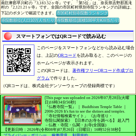
南巨摩郡早川町の『3,183.52ヶ寺』です。「第5位」は、奈良県吉野郡黒滝
村の『2,121.21ヶ寺』です。全国の市区町村県別寺院ランキングの詳細は、
下記のボタンで確認できます。
市区町村別寺院数ランキング
寺院数順位(人口10万人当たり)
寺院数順位(面積100平方Km当たり)
スマートフォンではQRコードで読み込む
このページをスマートフォンなどから読み込む場合
は、上記の
QRコード
を読み取ると、このページの
ホームページが表示されます。
このQRコードは、
著作権フリーQRコード作成プロ
グラム
で作りました。
（QRコードは、株式会社デンソーウェーブの登録商標です）
[This page was uploaded on 2026年07月28日(火曜
日)16時34分56秒]
『仏教寺院一覧』 ｜ Buddhism Temple Table
｜
2006-2026
It's fun to see
the shrines and temples.
「寺社情報検索サイト」
《お寺巡り・
寺院仏閣探索》
【日本のお寺を調べる】
超入門
－仏教・寺院・仏閣・お寺(全国版)
【更新日時：2026年(令和08年)07月26日（日曜日）16時52分38秒】
プライバシー・ポリシー
、
稼働環境
、
利用規約