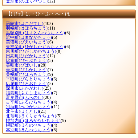
登別市
(のぼりべつし)
(22)
【は行】は・ひ・ふ・へ・ほ
函館市
(はこだてし)
(102)
羽幌町
(はぼろちょう)
(11)
浜頓別町
(はまとんべつちょう)
(6)
浜中町
(はまなかちょう)
(6)
美瑛町
(びえいちょう)
(6)
東神楽町
(ひがしかぐらちょう)
(6)
東川町
(ひがしかわちょう)
(8)
日高町
(ひだかちょう)
(12)
比布町
(ぴっぷちょう)
(5)
美唄市
(びばいし)
(28)
美深町
(びふかちょう)
(7)
美幌町
(びほろちょう)
(9)
平取町
(びらとりちょう)
(6)
広尾町
(ひろおちょう)
(5)
深川市
(ふかがわし)
(25)
福島町
(ふくしまちょう)
(7)
富良野市
(ふらのし)
(20)
古平町
(ふるびらちょう)
(4)
別海町
(べつかいちょう)
(11)
北斗市
(ほくとし)
(21)
北竜町
(ほくりゅうちょう)
(5)
幌加内町
(ほろかないちょう)
(9)
幌延町
(ほろのべちょう)
(4)
本別町
(ほんべつちょう)
(6)