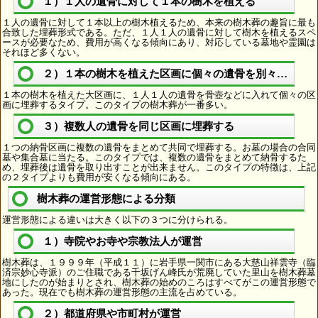
１）１人の遺骨に対して１本の樹木を植える
１人の遺骨に対して１本以上の樹木植えるため、本来の樹木葬の趣旨に最も
合致した埋葬形式である。ただ、１人１人の遺骨に対して樹木を植えるスペ
ースが必要なため、費用が高くなる傾向にあり、対応している墓地や霊園は
それほど多くない。
２）１本の樹木を植えた区画に個々の遺骨を別々に埋葬
１本の樹木を植えた大区画に、１人１人の遺骨を骨壺などに入れて個々の区
画に埋葬するタイプ。このタイプの樹木葬が一番多い。
３）複数人の遺骨を同じ区画に埋葬する
１つの納骨区画に複数の遺骨をまとめて共同で埋葬する。お墓の場合の合同
墓や集合墓に当たる。このタイプでは、複数の遺骨をまとめて納骨するた
め、埋葬後は遺骨を取り出すことが出来ません。このタイプの特徴は、上記
の２タイプよりも費用が安くなる傾向にある。
樹木葬の運営形態による分類
運営形態による違いは大きく以下の３つに分けられる。
１）寺院やお寺や宗教法人が運営
樹木葬は、１９９９年（平成１１）に岩手県一関市にある大慈山祥雲寺（臨
済宗妙心寺派）のご住職である千坂げん峰氏が荒廃していた里山を樹木葬墓
地にしたのが始まりとされ、樹木葬の始めのころはすべてがこの運営形態で
あった。現在でも樹木葬の運営形態の主流を占めている。
２）都道府県や市町村が運営