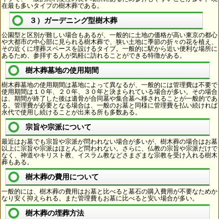
在最も多いタイプの樹木葬である。
３）ガーデニング型樹木葬
公園型と区別が難しい場合もあるが、一般的に土地の価格が高い東京の都心
や大都市の中心部に見られる樹木葬で、狭い土地に季節の折々の花を植え、
その近くに埋葬スペースを設けるタイプ。一般的に駅から近い便利な場所に
あるため、参拝する人が気軽に訪れることができる特徴がある。
樹木葬墓地の使用期間
樹木葬墓地の使用期間は墓地によって異なるが、一般的には管理費は不要で
使用期間は１０年、２０年、３０年と決まられている場合が多い。その場合
は、期間が終了した後は遺骨が合同墓や集合墓へ移されることが一般的であ
る。管理費が必要となる場合は、一般のお墓と同様に管理費を払い続ければ
永代で使用し続けることが出来る所も多数ある。
宗旨や宗派について
最近はお墓でも宗旨や宗派が問われない場合が多いが、樹木葬の場合はお墓
以上に宗旨や宗派はほとんど問われない。さらに、仏教の宗旨や宗派だけで
なく、神道やキリスト教、イスラム教などさまざまな宗教を受け入れる樹木
葬もある。
樹木葬の費用について
一般的には、樹木葬の費用はお墓と比べると墓石の購入費用が不要なためか
なり安く抑えられる。また管理費もお墓に比べると安い場合が多い。
樹木葬の埋葬方法