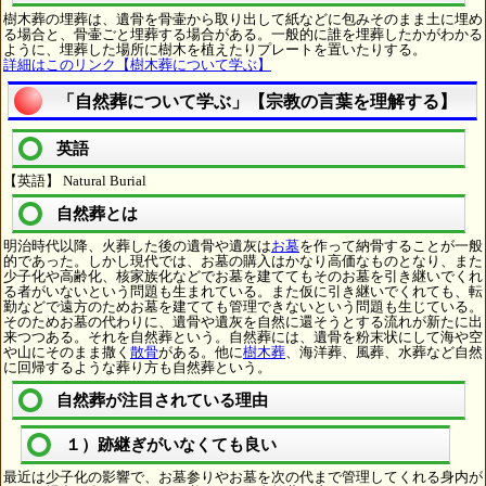
樹木葬の埋葬は、遺骨を骨壷から取り出して紙などに包みそのまま土に埋め
る場合と、骨壷ごと埋葬する場合がある。一般的に誰を埋葬したかがわかる
ように、埋葬した場所に樹木を植えたりプレートを置いたりする。
詳細はこのリンク【樹木葬について学ぶ】
「自然葬について学ぶ」【宗教の言葉を理解する】
英語
【英語】 Natural Burial
自然葬とは
明治時代以降、火葬した後の遺骨や遺灰は
お墓
を作って納骨することが一般
的であった。しかし現代では、お墓の購入はかなり高価なものとなり、また
少子化や高齢化、核家族化などでお墓を建ててもそのお墓を引き継いでくれ
る者がいないという問題も生まれている。また仮に引き継いでくれても、転
勤などで遠方のためお墓を建てても管理できないという問題も生じている。
そのためお墓の代わりに、遺骨や遺灰を自然に還そうとする流れが新たに出
来つつある。それを自然葬という。自然葬には、遺骨を粉末状にして海や空
や山にそのまま撒く
散骨
がある。他に
樹木葬
、海洋葬、風葬、水葬など自然
に回帰するような葬り方も自然葬という。
自然葬が注目されている理由
１）跡継ぎがいなくても良い
最近は少子化の影響で、お墓参りやお墓を次の代まで管理してくれる身内が