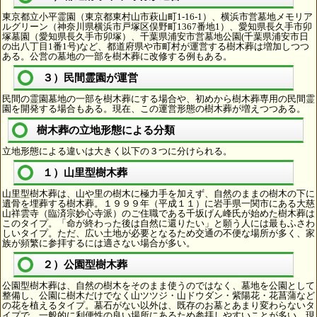
東京都立小平霊園（東京都東村山市萩山町1-16-1）、横浜市営墓地メモリア
ルグリーン（神奈川県横浜市戸塚区俣野町1367番地1）、愛知県長久手市卯
塚墓園（愛知県長久手市卯塚）、千葉県浦安市営墓地公園(千葉県浦安市日
の出八丁目1番1号)など、都道府県や市町村が運営する樹木葬は増加しつつ
ある。公営の墓地の一部を樹木葬に改修する例もある。
３）民間霊園が運営
民間の霊園墓地の一部を樹木葬にする場合や、初めから樹木葬専用の民間霊
園を開発する場合もある。現在、この運営形態の樹木葬が増えつつある。
樹木葬の立地形態による分類
立地形態による違いは大きく以下の３つに分けられる。
１）山里型樹木葬
山里型樹木葬は、山や里の樹木に極力手を加えず、自然のままの樹木の下に
遺骨を埋葬する樹木葬。１９９９年（平成１１）に岩手県一関市にある大慈
山祥雲寺（臨済宗妙心寺派）のご住職である千坂げん峰氏が始めた樹木葬は
このタイプ。「命が終わった後は自然に還りたい」と願う人には最もふさわ
しいタイプ。ただ、広い土地が必要となるため交通の不便な場所が多く、家
族が頻繁に参拝するには適さない場合が多い。
２）公園型樹木葬
公園型樹木葬は、自然の樹木をそのまま使うのではなく、墓地を公園として
整備し、公園に樹木だけでなく山ツツジ・山ドウダン・紫陽花・花菖蒲など
の花を植えるタイプ。墓石がない以外は、既存のお墓とあまり変わらないタ
イプで、一般的に利便性の良い場所にあるため参拝しやすいことが多い。現