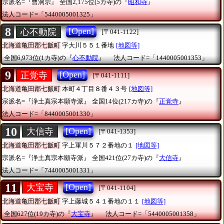
宗派名=『曹洞宗』
全国2,175位(5カ寺)の『
昭和寺
』
法人コード=「5440005001325」
8
[Open]
心不動院
[〒041-1122]
北海道亀田郡七飯町
字大川５５１番地
[地図等]
全国6,973位(1カ寺)の『
心不動院
』
法人コード=「1440005001353」
9
[Open]
正覚寺
[〒041-1111]
北海道亀田郡七飯町
本町４丁目８番４３号
[地図等]
宗派名=『浄土真宗本願寺派』
全国14位(217カ寺)の『
正覚寺
』
法人コード=「8440005001330」
10
[Open]
大信寺
[〒041-1353]
北海道亀田郡七飯町
字上軍川５７２番地の１
[地図等]
宗派名=『浄土真宗本願寺派』
全国421位(27カ寺)の『
大信寺
』
法人コード=「7440005001331」
11
[Open]
大宝寺
[〒041-1104]
北海道亀田郡七飯町
字上藤城５４１番地の１１
[地図等]
全国627位(19カ寺)の『
大宝寺
』
法人コード=「5440005001358」