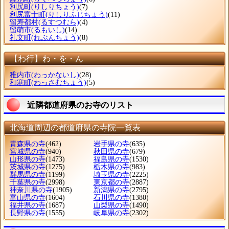
利尻町
(りしりちょう)
(7)
利尻富士町
(りしりふじちょう)
(11)
留寿都村
(るすつむら)
(4)
留萌市
(るもいし)
(14)
礼文町
(れぶんちょう)
(8)
【わ行】わ・を・ん
稚内市
(わっかないし)
(28)
和寒町
(わっさむちょう)
(5)
近隣都道府県のお寺のリスト
北海道周辺の都道府県の寺院一覧表
青森県の寺
(462)
岩手県の寺
(635)
宮城県の寺
(940)
秋田県の寺
(679)
山形県の寺
(1473)
福島県の寺
(1530)
茨城県の寺
(1275)
栃木県の寺
(983)
群馬県の寺
(1199)
埼玉県の寺
(2225)
千葉県の寺
(2998)
東京都の寺
(2887)
神奈川県の寺
(1905)
新潟県の寺
(2795)
富山県の寺
(1604)
石川県の寺
(1380)
福井県の寺
(1687)
山梨県の寺
(1490)
長野県の寺
(1555)
岐阜県の寺
(2302)