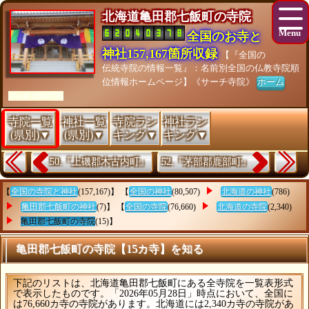
北海道亀田郡七飯町の寺院
全国のお寺と
神社157,167箇所収録
【『全国の
伝統寺院の情報一覧』：名前別全国の仏教寺院順
位情報ホームページ】《サーチ寺院》
ホーム
[As of 26/07/28]
寺院一覧
神社一覧
寺院ラン
神社ラン
(県別)▼
(県別)▼
キング▼
キング▼
50.『上磯郡木古内町』
52.『茅部郡鹿部町』
【
全国の寺院と神社
(157,167)】 【
全国の神社
(80,507)
北海道の神社
(786)
亀田郡七飯町の神社
(7)】 【
全国の寺院
(76,660)
北海道の寺院
(2,340)
亀田郡七飯町の寺院
(15)】
亀田郡七飯町の寺院【15カ寺】を知る
下記のリストは、北海道亀田郡七飯町にある全寺院を一覧表形式
で表示したものです。「2026年05月28日」時点において、全国に
は76,660カ寺の寺院があります。北海道には2,340カ寺の寺院があ