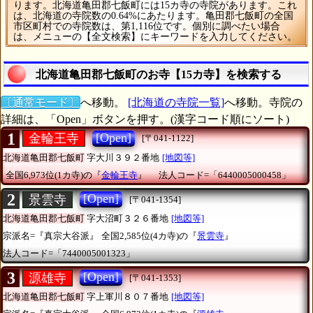
ります。北海道亀田郡七飯町には15カ寺の寺院があります。これ
は、北海道の寺院数の0.64%にあたります。亀田郡七飯町の全国
市区町村での寺院数は、第1,116位です。個別に調べたい場合
は、メニューの【全文検索】にキーワードを入力してください。
北海道亀田郡七飯町のお寺【15カ寺】を検索する
〔通常モード〕
へ移動。
[北海道の寺院一覧]
へ移動。寺院の
詳細は、「Open」ボタンを押す。(漢字コード順にソート)
1
[Open]
金輪王寺
[〒041-1122]
北海道亀田郡七飯町
字大川３９２番地
[地図等]
全国6,973位(1カ寺)の『
金輪王寺
』
法人コード=「6440005000458」
2
[Open]
景雲寺
[〒041-1354]
北海道亀田郡七飯町
字大沼町３２６番地
[地図等]
宗派名=『真宗大谷派』
全国2,585位(4カ寺)の『
景雲寺
』
法人コード=「7440005001323」
3
[Open]
源雄寺
[〒041-1353]
北海道亀田郡七飯町
字上軍川８０７番地
[地図等]