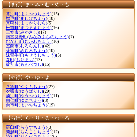
【ま行】ま・み・む・め・も
幕別町
(まくべつちょう)
(15)
増毛町
(ましけちょう)
(10)
真狩村
(まっかりむら)
(5)
松前町
(まつまえちょう)
(16)
三笠市
(みかさし)
(17)
南富良野町
(みなみふらのちょう)
(7)
むかわ町
(むかわちょう)
(10)
室蘭市
(むろらんし)
(42)
芽室町
(めむろちょう)
(10)
妹背牛町
(もせうしちょう)
(5)
森町
(もりまち)
(13)
紋別市
(もんべつし)
(15)
【や行】や・ゆ・よ
八雲町
(やくもちょう)
(27)
夕張市
(ゆうばりし)
(29)
湧別町
(ゆうべつちょう)
(11)
由仁町
(ゆにちょう)
(8)
余市町
(よいちちょう)
(19)
【ら行】ら・り・る・れ・ろ
羅臼町
(らうすちょう)
(3)
蘭越町
(らんこしちょう)
(12)
陸別町
(りくべつちょう)
(6)