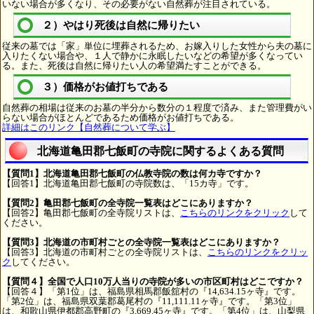
いない場合が多くなり、その必要がない自然葬が注目されている。
２）やはり死後は自然に帰りたい
従来の墓では「家」単位に埋葬されるため、お嫁入りした女性から夫の墓に
入りたくない場合や、１人で静かに永眠したいなどの希望が多くなってい
る。また、死後は自然に帰りたい人の希望満たすことができる。
３）価格がお値打ちである
自然葬の相場は従来のお墓の半分から数分の１程度で済み、また管理費がい
らない場合がほとんどであるため価格がお値打ちである。
詳細はこのリンク【自然葬について学ぶ】
北海道亀田郡七飯町の寺院に関するよくある質問
【質問1】北海道亀田郡七飯町の仏教寺院の数は何カ寺ですか？
【回答1】北海道亀田郡七飯町の寺院数は、「15カ寺」です。
【質問2】亀田郡七飯町の全寺院一覧表はどこにありますか？
【回答2】亀田郡七飯町の全寺院リストは、
こちらのリンクをクリック
して
ください。
【質問3】北海道の市町村ごとの全寺院一覧表はどこにありますか？
【回答3】北海道の市町村ごとの全寺院リストは、
こちらのリンクをクリッ
ク
してください。
【質問４】全国で人口10万人当りの寺院が多いの市区町村はどこですか？
【回答４】「第1位」は、福島県相馬郡飯舘村の『14,634.15ヶ寺』です。
「第2位」は、福島県双葉郡葛尾村の『11,111.11ヶ寺』です。「第3位」
は、和歌山県伊都郡高野町の『3,669.45ヶ寺』です。「第4位」は、山梨県