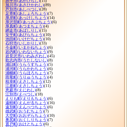
赤平市
(あかびらし)
(15)
旭川市
(あさひかわし)
(89)
芦別市
(あしべつし)
(28)
足寄町
(あしょろちょう)
(7)
厚岸町
(あっけしちょう)
(14)
厚沢部町
(あっさぶちょう)
(6)
厚真町
(あつまちょう)
(4)
網走市
(あばしりし)
(15)
安平町
(あびらちょう)
(10)
池田町
(いけだちょう)
(10)
石狩市
(いしかりし)
(33)
今金町
(いまかねちょう)
(6)
岩内町
(いわないちょう)
(9)
岩見沢市
(いわみざわし)
(45)
歌志内市
(うたしないし)
(8)
浦臼町
(うらうすちょう)
(5)
浦河町
(うらかわちょう)
(6)
浦幌町
(うらほろちょう)
(7)
雨竜町
(うりゅうちょう)
(4)
枝幸町
(えさしちょう)
(12)
江差町
(えさしちょう)
(11)
恵庭市
(えにわし)
(8)
江別市
(えべつし)
(18)
えりも町
(えりもちょう)
(6)
遠軽町
(えんがるちょう)
(16)
遠別町
(えんべつちょう)
(6)
雄武町
(おうむちょう)
(7)
大空町
(おおぞらちょう)
(10)
奥尻町
(おくしりちょう)
(7)
置戸町
(おけとちょう)
(6)