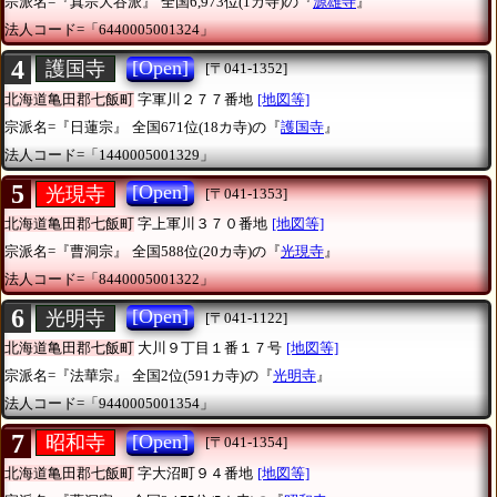
宗派名=『真宗大谷派』
全国6,973位(1カ寺)の『
源雄寺
』
法人コード=「6440005001324」
4
[Open]
護国寺
[〒041-1352]
北海道亀田郡七飯町
字軍川２７７番地
[地図等]
宗派名=『日蓮宗』
全国671位(18カ寺)の『
護国寺
』
法人コード=「1440005001329」
5
[Open]
光現寺
[〒041-1353]
北海道亀田郡七飯町
字上軍川３７０番地
[地図等]
宗派名=『曹洞宗』
全国588位(20カ寺)の『
光現寺
』
法人コード=「8440005001322」
6
[Open]
光明寺
[〒041-1122]
北海道亀田郡七飯町
大川９丁目１番１７号
[地図等]
宗派名=『法華宗』
全国2位(591カ寺)の『
光明寺
』
法人コード=「9440005001354」
7
[Open]
昭和寺
[〒041-1354]
北海道亀田郡七飯町
字大沼町９４番地
[地図等]