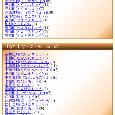
弟子屈町
(てしかがちょう)
(6)
当別町
(とうべつちょう)
(14)
当麻町
(とうまちょう)
(7)
洞爺湖町
(とうやこちょう)
(10)
苫小牧市
(とまこまいし)
(27)
苫前町
(とままえちょう)
(10)
泊村
(とまりむら)
(7)
豊浦町
(とようらちょう)
(11)
豊頃町
(とよころちょう)
(7)
豊富町
(とよとみちょう)
(3)
【な行】な・に・ぬ・ね・の
奈井江町
(ないえちょう)
(6)
中川町
(なかがわちょう)
(3)
中札内村
(なかさつないむら)
(5)
中標津町
(なかしべつちょう)
(11)
中頓別町
(なかとんべつちょう)
(7)
長沼町
(ながぬまちょう)
(9)
中富良野町
(なかふらのちょう)
(6)
七飯町
(ななえちょう)
(15)
名寄市
(なよろし)
(19)
南幌町
(なんぽろちょう)
(5)
新冠町
(にいかっぷちょう)
(2)
仁木町
(にきちょう)
(6)
西興部村
(にしおこっぺむら)
(4)
にせこ町
(にせこちょう)
(6)
沼田町
(ぬまたちょう)
(6)
根室市
(ねむろし)
(20)