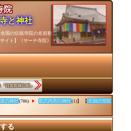
の寺院
寺と神社
『全国の伝統寺院の名前順
計サイト】《サーチ寺院》
88.『目梨郡羅臼町』
道の神社
(786)
歌志内市の神社
(1)】 【
全国の寺院
索する