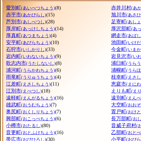
愛別町
(8)
赤井川村
(あいべつちょう)
(あ
赤平市
(15)
旭川市
(あかびらし)
(あさ
芦別市
(28)
足寄町
(あしべつし)
(あし
厚岸町
(14)
厚沢部町
(あっけしちょう)
(あ
厚真町
(4)
網走市
(あつまちょう)
(あばし
安平町
(10)
池田町
(あびらちょう)
(いけ
石狩市
(33)
今金町
(いしかりし)
(いま
岩内町
(9)
岩見沢市
(いわないちょう)
(い
歌志内市
(8)
浦臼町
(うたしないし)
(うら
浦河町
(6)
浦幌町
(うらかわちょう)
(うら
雨竜町
(4)
枝幸町
(うりゅうちょう)
(えさ
江差町
(11)
恵庭市
(えさしちょう)
(えにわ
江別市
(18)
えりも町
(えべつし)
(え
遠軽町
(16)
遠別町
(えんがるちょう)
(えん
雄武町
(7)
大空町
(おうむちょう)
(おお
奥尻町
(7)
置戸町
(おくしりちょう)
(おけ
興部町
(6)
長万部町
(おこっぺちょう)
(お
小樽市
(80)
音威子府村
(おたるし)
(
音更町
(16)
乙部町
(おとふけちょう)
(おと
帯広市
(30)
小平町
(おびひろし)
(おび