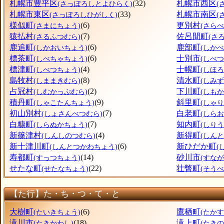
札幌市豊平区
(32)
札幌市西区
(さっぽろしとよひらく)
(
札幌市東区
(33)
札幌市南区
(さっぽろしひがしく)
(
様似町
(6)
更別村
(さまにちょう)
(さら
猿払村
(7)
佐呂間町
(さるふつむら)
(さ
鹿追町
(6)
鹿部町
(しかおいちょう)
(しか
標茶町
(6)
士別市
(しべちゃちょう)
(しべつ
標津町
(4)
士幌町
(しべつちょう)
(しほ
島牧村
(8)
清水町
(しままきむら)
(しみ
占冠村
(2)
下川町
(しむかっぷむら)
(しも
積丹町
(9)
斜里町
(しゃこたんちょう)
(しゃ
初山別村
(7)
白老町
(しょさんべつむら)
(しら
白糠町
(7)
知内町
(しらぬかちょう)
(しり
新篠津村
(4)
新得町
(しんしのつむら)
(しん
新十津川町
(6)
新ひだか町
(しんとつかわちょう)
(
寿都町
(14)
砂川市
(すっつちょう)
(すなが
せたな町
(22)
壮瞥町
(せたなちょう)
(そう
【た行】た・ち・つ・て・と
大樹町
(6)
鷹栖町
(たいきちょう)
(たか
滝川市
(18)
滝上町
(たきかわし)
(たき