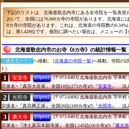
下記のリストは、北海道歌志内市にある全寺院を一覧表形式で
おいて、全国には76,660カ寺の寺院があります。北海道に
8カ寺の寺院があります。これは、北海道の寺院数の0.34
は、第1,428位です。個別に調べたい場合は、メニューの
北海道歌志内市のお寺《8カ寺》の統計情報一覧
〔通常モード〕
へ移動。
[北海道の寺院一覧]
へ移動。寺院の詳
ト)
1
[Open]
安楽寺
[〒073-0403]
北海道歌志内市
字本町
宗派名=『真宗大谷派』
全国10位(273カ寺)の『
安楽寺
』
法人
2
[Open]
光照寺
[〒073-0406]
北海道歌志内市
字中村
宗派名=『真宗興正派』
全国26位(169カ寺)の『
光照寺
』
法人
3
[Open]
廣大寺
[〒073-0403]
北海道歌志内市
字本町
宗派名=『浄土真宗本願寺派』
全国1,145位(10カ寺)の『
廣大寺