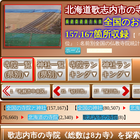
北海道歌志内市
全国のお
157,167箇所収録
【
位』：名前別全国の仏教寺院統
ホーム
[As of 26/07/28]
寺院一覧
神社一覧
寺院ラン
神社ラン
(県別)▼
(県別)▼
キング▼
キング▼
1.『札幌市中央区』
35.『砂川市』
37.『深川市』
1
【
全国の寺院と神社
(157,167)】 【
全国の神社
(80,507)
北海
(76,660)
北海道の寺院
(2,340)
歌志内市の寺院
(8)】
歌志内市の寺院《総数は8カ寺》を探