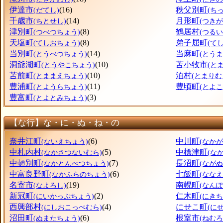
伊達市
(16)
秩父別町
(だてし)
(ち
千歳市
(14)
月形町
(ちとせし)
(つき
津別町
(8)
鶴居村
(つべつちょう)
(つるい
天塩町
(8)
弟子屈町
(てしおちょう)
(て
当別町
(14)
当麻町
(とうべつちょう)
(とう
洞爺湖町
(10)
苫小牧市
(とうやこちょう)
(と
苫前町
(10)
泊村
(とままえちょう)
(とまりむ
豊浦町
(11)
豊頃町
(とようらちょう)
(とよ
豊富町
(3)
(とよとみちょう)
【な行】な・に・ぬ・ね・の
奈井江町
(6)
中川町
(ないえちょう)
(なか
中札内村
(5)
中標津町
(なかさつないむら)
(な
中頓別町
(7)
長沼町
(なかとんべつちょう)
(なが
中富良野町
(6)
七飯町
(なかふらのちょう)
(なな
名寄市
(19)
南幌町
(なよろし)
(なん
新冠町
(2)
仁木町
(にいかっぷちょう)
(にきち
西興部村
(4)
にせこ町
(にしおこっぺむら)
(に
沼田町
(6)
根室市
(ぬまたちょう)
(ねむろ