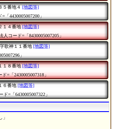
３５番地４
[地図等]
「4430005007200」
２１４番地
[地図等]
法人コード=「8430005007205」
字歌神１１番地
[地図等]
5007296」
１１８番地
[地図等]
=「2430005007318」
１６番地
[地図等]
ド=「6430005007322」
し」