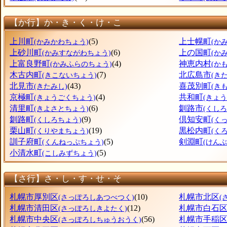
【か行】か・き・く・け・こ
上川町
(5)
上士幌町
(かみかわちょう)
(か
上砂川町
(6)
上の国町
(かみすながわちょう)
(か
上富良野町
(4)
神恵内村
(かみふらのちょう)
(か
木古内町
(7)
北広島市
(きこないちょう)
(き
北見市
(43)
喜茂別町
(きたみし)
(き
京極町
(4)
共和町
(きょうごくちょう)
(きょ
清里町
(6)
釧路市
(きよさとちょう)
(くしろ
釧路町
(9)
倶知安町
(くしろちょう)
(く
栗山町
(19)
黒松内町
(くりやまちょう)
(く
訓子府町
(5)
剣淵町
(くんねっぷちょう)
(けん
小清水町
(5)
(こしみずちょう)
【さ行】さ・し・す・せ・そ
札幌市厚別区
(10)
札幌市北区
(さっぽろしあつべつく)
(
札幌市清田区
(12)
札幌市白石
(さっぽろしきよたく)
札幌市中央区
(56)
札幌市手稲
(さっぽろしちゅうおうく)