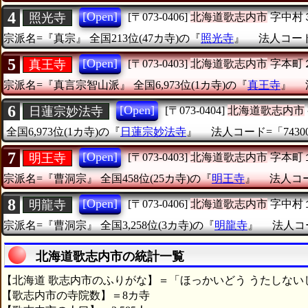
4
[Open]
照光寺
[〒073-0406]
北海道歌志内市
字中村
宗派名=『真宗』
全国213位(47カ寺)の『
照光寺
』
法人コード=
5
[Open]
真王寺
[〒073-0403]
北海道歌志内市
字本町
宗派名=『真言宗智山派』
全国6,973位(1カ寺)の『
真王寺
』
6
[Open]
日蓮宗妙法寺
[〒073-0404]
北海道歌志内市
全国6,973位(1カ寺)の『
日蓮宗妙法寺
』
法人コード=「743000
7
[Open]
明王寺
[〒073-0403]
北海道歌志内市
字本町
宗派名=『曹洞宗』
全国458位(25カ寺)の『
明王寺
』
法人コード
8
[Open]
明龍寺
[〒073-0406]
北海道歌志内市
字中村
宗派名=『曹洞宗』
全国3,258位(3カ寺)の『
明龍寺
』
法人コー
北海道歌志内市の統計一覧
【北海道 歌志内市のふりがな】＝「ほっかいどう うたしない
【歌志内市の寺院数】＝8カ寺