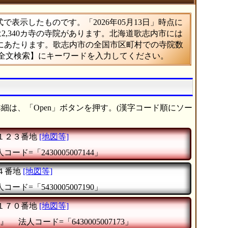
表示したものです。「2026年05月13日」時点に
は2,340カ寺の寺院があります。北海道歌志内市には
%にあたります。歌志内市の全国市区町村での寺院数
【全文検索】にキーワードを入力してください。
細は、「Open」ボタンを押す。(漢字コード順にソー
１２３番地
[地図等]
コード=「2430005007144」
４番地
[地図等]
コード=「5430005007190」
１７０番地
[地図等]
』
法人コード=「6430005007173」