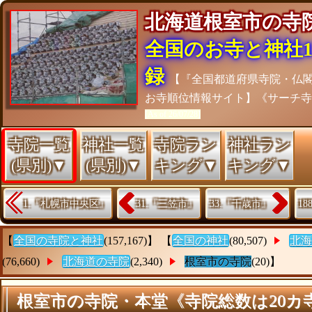
北海道根室市の
全国のお寺と神社15
録
【『全国都道府県寺院・仏
お寺順位情報サイト】《サーチ
[As of 26/07/28]
寺院一覧
神社一覧
寺院ラン
神社ラン
(県別)▼
(県別)▼
キング▼
キング▼
1.『札幌市中央区』
31.『三笠市』
33.『千歳市』
1
【
全国の寺院と神社
(157,167)】 【
全国の神社
(80,507)
北海
(76,660)
北海道の寺院
(2,340)
根室市の寺院
(20)】
根室市の寺院・本堂《寺院総数は20カ