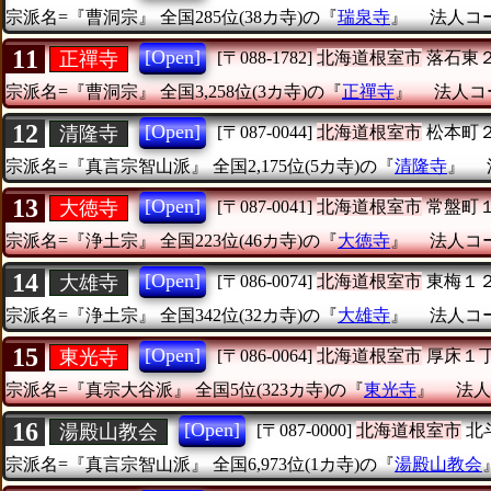
宗派名=『曹洞宗』
全国285位(38カ寺)の『
瑞泉寺
』
法人コード
11
[Open]
正禪寺
[〒088-1782]
北海道根室市
落石東
宗派名=『曹洞宗』
全国3,258位(3カ寺)の『
正禪寺
』
法人コー
12
[Open]
清隆寺
[〒087-0044]
北海道根室市
松本町
宗派名=『真言宗智山派』
全国2,175位(5カ寺)の『
清隆寺
』
13
[Open]
大徳寺
[〒087-0041]
北海道根室市
常盤町
宗派名=『浄土宗』
全国223位(46カ寺)の『
大徳寺
』
法人コード
14
[Open]
大雄寺
[〒086-0074]
北海道根室市
東梅１
宗派名=『浄土宗』
全国342位(32カ寺)の『
大雄寺
』
法人コード
15
[Open]
東光寺
[〒086-0064]
北海道根室市
厚床１
宗派名=『真宗大谷派』
全国5位(323カ寺)の『
東光寺
』
法人
16
[Open]
湯殿山教会
[〒087-0000]
北海道根室市
北
宗派名=『真言宗智山派』
全国6,973位(1カ寺)の『
湯殿山教会