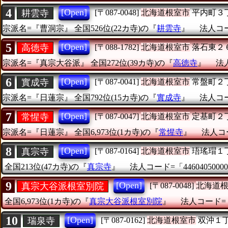
4
[Open]
耕雲寺
[〒087-0048]
北海道根室市
平内町３
宗派名=『曹洞宗』
全国526位(22カ寺)の『
耕雲寺
』
法人コード
5
[Open]
高徳寺
[〒088-1782]
北海道根室市
落石東２
宗派名=『真宗大谷派』
全国272位(39カ寺)の『
高徳寺
』
法人
6
[Open]
實成寺
[〒087-0041]
北海道根室市
常盤町２
宗派名=『日蓮宗』
全国792位(15カ寺)の『
實成寺
』
法人コード
7
[Open]
常惺寺
[〒087-0047]
北海道根室市
定基町２
宗派名=『日蓮宗』
全国6,973位(1カ寺)の『
常惺寺
』
法人コー
8
[Open]
真宗寺
[〒087-0164]
北海道根室市
珸瑤瑁１
全国213位(47カ寺)の『
真宗寺
』
法人コード=「44604050000
9
[Open]
真宗大谷派根室別院
[〒087-0048]
北海道
全国6,973位(1カ寺)の『
真宗大谷派根室別院
』
法人コード=「6
10
[Open]
瑞泉寺
[〒087-0162]
北海道根室市
双沖１