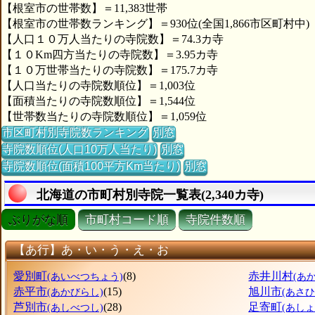
【根室市の世帯数】＝11,383世帯
【根室市の世帯数ランキング】＝930位(全国1,866市区町村中)
【人口１０万人当たりの寺院数】＝74.3カ寺
【１０Km四方当たりの寺院数】＝3.95カ寺
【１０万世帯当たりの寺院数】＝175.7カ寺
【人口当たりの寺院数順位】＝1,003位
【面積当たりの寺院数順位】＝1,544位
【世帯数当たりの寺院数順位】＝1,059位
市区町村別寺院数ランキング
別窓
寺院数順位(人口10万人当たり)
別窓
寺院数順位(面積100平方Km当たり)
別窓
北海道の市町村別寺院一覧表(2,340カ寺)
ぶりがな順
市町村コード順
寺院件数順
【あ行】あ・い・う・え・お
愛別町
(8)
赤井川村
(あいべつちょう)
(あ
赤平市
(15)
旭川市
(あかびらし)
(あさ
芦別市
(28)
足寄町
(あしべつし)
(あし