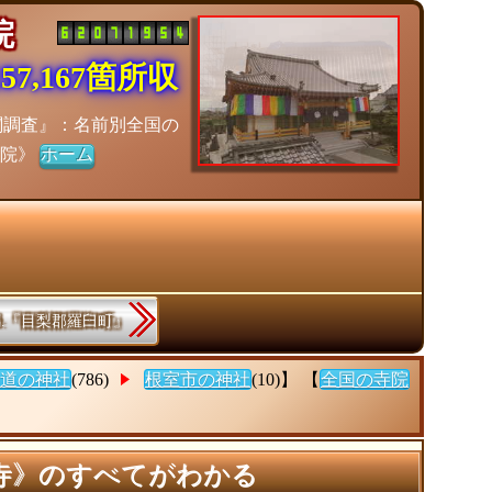
寺院
7,167箇所収
閣調査』：名前別全国の
寺院》
ホーム
88.『目梨郡羅臼町』
道の神社
(786)
根室市の神社
(10)】 【
全国の寺院
寺》のすべてがわかる