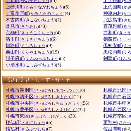
上川町
(5)
上士幌町
(かみかわちょう)
(か
上砂川町
(6)
上の国町
(かみすながわちょう)
(か
上富良野町
(4)
神恵内村
(かみふらのちょう)
(か
木古内町
(7)
北広島市
(きこないちょう)
(き
北見市
(43)
喜茂別町
(きたみし)
(き
京極町
(4)
共和町
(きょうごくちょう)
(きょ
清里町
(6)
釧路市
(きよさとちょう)
(くしろ
釧路町
(9)
倶知安町
(くしろちょう)
(く
栗山町
(19)
黒松内町
(くりやまちょう)
(く
訓子府町
(5)
剣淵町
(くんねっぷちょう)
(けん
小清水町
(5)
(こしみずちょう)
【さ行】さ・し・す・せ・そ
札幌市厚別区
(10)
札幌市北区
(さっぽろしあつべつく)
(
札幌市清田区
(12)
札幌市白石
(さっぽろしきよたく)
札幌市中央区
(56)
札幌市手稲
(さっぽろしちゅうおうく)
札幌市豊平区
(32)
札幌市西区
(さっぽろしとよひらく)
(
札幌市東区
(33)
札幌市南区
(さっぽろしひがしく)
(
様似町
(6)
更別村
(さまにちょう)
(さら
猿払村
(7)
佐呂間町
(さるふつむら)
(さ