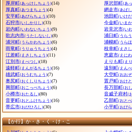
厚岸町
(14)
厚沢部町
(あっけしちょう)
(あ
厚真町
(4)
網走市
(あつまちょう)
(あばし
安平町
(10)
池田町
(あびらちょう)
(いけ
石狩市
(33)
今金町
(いしかりし)
(いま
岩内町
(9)
岩見沢市
(いわないちょう)
(い
歌志内市
(8)
浦臼町
(うたしないし)
(うら
浦河町
(6)
浦幌町
(うらかわちょう)
(うら
雨竜町
(4)
枝幸町
(うりゅうちょう)
(えさ
江差町
(11)
恵庭市
(えさしちょう)
(えにわ
江別市
(18)
えりも町
(えべつし)
(え
遠軽町
(16)
遠別町
(えんがるちょう)
(えん
雄武町
(7)
大空町
(おうむちょう)
(おお
奥尻町
(7)
置戸町
(おくしりちょう)
(おけ
興部町
(6)
長万部町
(おこっぺちょう)
(お
小樽市
(80)
音威子府村
(おたるし)
(
音更町
(16)
乙部町
(おとふけちょう)
(おと
帯広市
(30)
小平町
(おびひろし)
(おび
【か行】か・き・く・け・こ