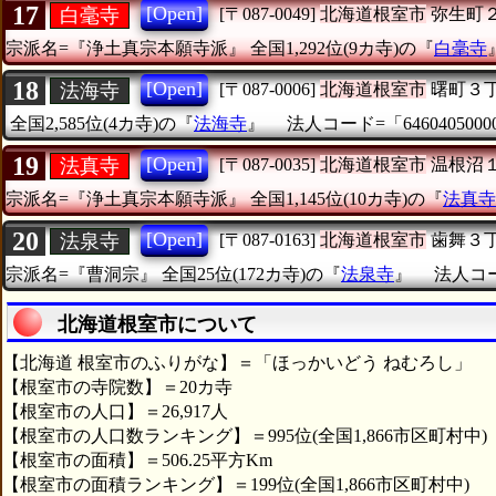
17
[Open]
白毫寺
[〒087-0049]
北海道根室市
弥生町
宗派名=『浄土真宗本願寺派』
全国1,292位(9カ寺)の『
白毫寺
18
[Open]
法海寺
[〒087-0006]
北海道根室市
曙町３
全国2,585位(4カ寺)の『
法海寺
』
法人コード=「6460405000
19
[Open]
法真寺
[〒087-0035]
北海道根室市
温根沼
宗派名=『浄土真宗本願寺派』
全国1,145位(10カ寺)の『
法真寺
20
[Open]
法泉寺
[〒087-0163]
北海道根室市
歯舞３
宗派名=『曹洞宗』
全国25位(172カ寺)の『
法泉寺
』
法人コード
北海道根室市について
【北海道 根室市のふりがな】＝「ほっかいどう ねむろし」
【根室市の寺院数】＝20カ寺
【根室市の人口】＝26,917人
【根室市の人口数ランキング】＝995位(全国1,866市区町村中)
【根室市の面積】＝506.25平方Km
【根室市の面積ランキング】＝199位(全国1,866市区町村中)