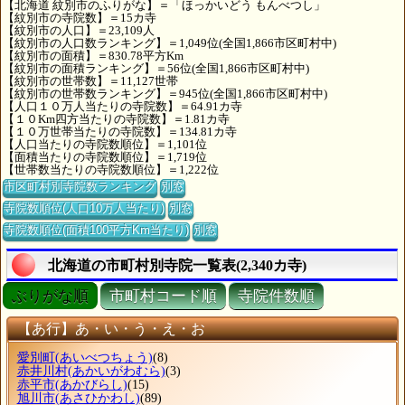
【北海道 紋別市のふりがな】＝「ほっかいどう もんべつし」
【紋別市の寺院数】＝15カ寺
【紋別市の人口】＝23,109人
【紋別市の人口数ランキング】＝1,049位(全国1,866市区町村中)
【紋別市の面積】＝830.78平方Km
【紋別市の面積ランキング】＝56位(全国1,866市区町村中)
【紋別市の世帯数】＝11,127世帯
【紋別市の世帯数ランキング】＝945位(全国1,866市区町村中)
【人口１０万人当たりの寺院数】＝64.91カ寺
【１０Km四方当たりの寺院数】＝1.81カ寺
【１０万世帯当たりの寺院数】＝134.81カ寺
【人口当たりの寺院数順位】＝1,101位
【面積当たりの寺院数順位】＝1,719位
【世帯数当たりの寺院数順位】＝1,222位
市区町村別寺院数ランキング
別窓
寺院数順位(人口10万人当たり)
別窓
寺院数順位(面積100平方Km当たり)
別窓
北海道の市町村別寺院一覧表(2,340カ寺)
ぶりがな順
市町村コード順
寺院件数順
【あ行】あ・い・う・え・お
愛別町
(あいべつちょう)
(8)
赤井川村
(あかいがわむら)
(3)
赤平市
(あかびらし)
(15)
旭川市
(あさひかわし)
(89)