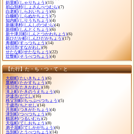
斜里町
(しゃりちょう)
(11)
初山別村
(しょさんべつむら)
(7)
白老町
(しらおいちょう)
(6)
白糠町
(しらぬかちょう)
(7)
知内町
(しりうちちょう)
(4)
新篠津村
(しんしのつむら)
(4)
新得町
(しんとくちょう)
(6)
新十津川町
(しんとつかわちょう)
(6)
新ひだか町
(しんひだかちょう)
(17)
寿都町
(すっつちょう)
(14)
砂川市
(すながわし)
(9)
せたな町
(せたなちょう)
(22)
壮瞥町
(そうべつちょう)
(4)
【た行】た・ち・つ・て・と
大樹町
(たいきちょう)
(6)
鷹栖町
(たかすちょう)
(8)
滝川市
(たきかわし)
(18)
滝上町
(たきのうえちょう)
(6)
伊達市
(だてし)
(16)
秩父別町
(ちっぷべつちょう)
(5)
千歳市
(ちとせし)
(14)
月形町
(つきがたちょう)
(4)
津別町
(つべつちょう)
(8)
鶴居村
(つるいむら)
(2)
天塩町
(てしおちょう)
(8)
弟子屈町
(てしかがちょう)
(6)
当別町
(とうべつちょう)
(14)