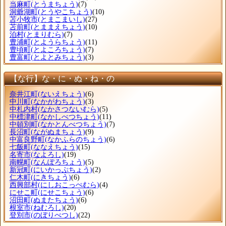
当麻町
(とうまちょう)
(7)
洞爺湖町
(とうやこちょう)
(10)
苫小牧市
(とまこまいし)
(27)
苫前町
(とままえちょう)
(10)
泊村
(とまりむら)
(7)
豊浦町
(とようらちょう)
(11)
豊頃町
(とよころちょう)
(7)
豊富町
(とよとみちょう)
(3)
【な行】な・に・ぬ・ね・の
奈井江町
(ないえちょう)
(6)
中川町
(なかがわちょう)
(3)
中札内村
(なかさつないむら)
(5)
中標津町
(なかしべつちょう)
(11)
中頓別町
(なかとんべつちょう)
(7)
長沼町
(ながぬまちょう)
(9)
中富良野町
(なかふらのちょう)
(6)
七飯町
(ななえちょう)
(15)
名寄市
(なよろし)
(19)
南幌町
(なんぽろちょう)
(5)
新冠町
(にいかっぷちょう)
(2)
仁木町
(にきちょう)
(6)
西興部村
(にしおこっぺむら)
(4)
にせこ町
(にせこちょう)
(6)
沼田町
(ぬまたちょう)
(6)
根室市
(ねむろし)
(20)
登別市
(のぼりべつし)
(22)