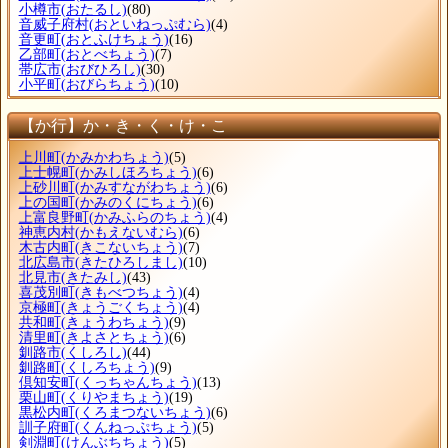
小樽市
(おたるし)
(80)
音威子府村
(おといねっぷむら)
(4)
音更町
(おとふけちょう)
(16)
乙部町
(おとべちょう)
(7)
帯広市
(おびひろし)
(30)
小平町
(おびらちょう)
(10)
【か行】か・き・く・け・こ
上川町
(かみかわちょう)
(5)
上士幌町
(かみしほろちょう)
(6)
上砂川町
(かみすながわちょう)
(6)
上の国町
(かみのくにちょう)
(6)
上富良野町
(かみふらのちょう)
(4)
神恵内村
(かもえないむら)
(6)
木古内町
(きこないちょう)
(7)
北広島市
(きたひろしまし)
(10)
北見市
(きたみし)
(43)
喜茂別町
(きもべつちょう)
(4)
京極町
(きょうごくちょう)
(4)
共和町
(きょうわちょう)
(9)
清里町
(きよさとちょう)
(6)
釧路市
(くしろし)
(44)
釧路町
(くしろちょう)
(9)
倶知安町
(くっちゃんちょう)
(13)
栗山町
(くりやまちょう)
(19)
黒松内町
(くろまつないちょう)
(6)
訓子府町
(くんねっぷちょう)
(5)
剣淵町
(けんぶちちょう)
(5)