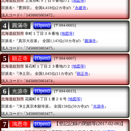
北海道紋別市
上渚滑町５丁目５番地の１
[地図等]
宗派名=『曹洞宗』
全国4,418位(2カ寺)の『
永建寺
』
法人コード=「1450005003472」
4
[Open]
圓滿寺
[〒094-0005]
北海道紋別市
幸町１丁目３８番地
[地図等]
宗派名=『真宗大谷派』
全国1,145位(10カ寺)の『
圓滿寺
』
法人コード=「7450005003475」
5
[Open]
顕正寺
[〒094-0007]
北海道紋別市
落石町１丁目２３番地の２
[地図等]
宗派名=『浄土宗』
全国1,045位(11カ寺)の『
顕正寺
』
法人コード=「8450005003474」
6
[Open]
光源寺
[〒094-0015]
北海道紋別市
花園町８丁目１番２６号
[地図等]
宗派名=『浄土真宗本願寺派』
全国158位(59カ寺)の『
光源寺
』
法人コード=「5450005003477」
7
[Open]
鴻恩寺
【登記記録の閉鎖等(2017-02-06)】