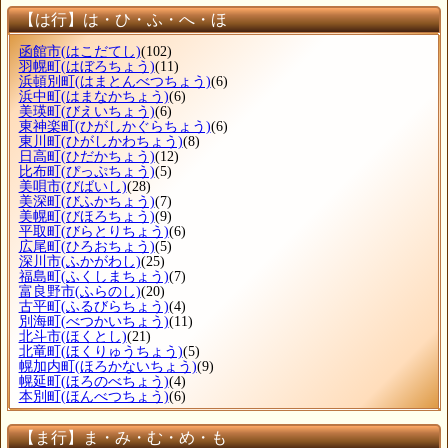
【は行】は・ひ・ふ・へ・ほ
函館市
(はこだてし)
(102)
羽幌町
(はぼろちょう)
(11)
浜頓別町
(はまとんべつちょう)
(6)
浜中町
(はまなかちょう)
(6)
美瑛町
(びえいちょう)
(6)
東神楽町
(ひがしかぐらちょう)
(6)
東川町
(ひがしかわちょう)
(8)
日高町
(ひだかちょう)
(12)
比布町
(ぴっぷちょう)
(5)
美唄市
(びばいし)
(28)
美深町
(びふかちょう)
(7)
美幌町
(びほろちょう)
(9)
平取町
(びらとりちょう)
(6)
広尾町
(ひろおちょう)
(5)
深川市
(ふかがわし)
(25)
福島町
(ふくしまちょう)
(7)
富良野市
(ふらのし)
(20)
古平町
(ふるびらちょう)
(4)
別海町
(べつかいちょう)
(11)
北斗市
(ほくとし)
(21)
北竜町
(ほくりゅうちょう)
(5)
幌加内町
(ほろかないちょう)
(9)
幌延町
(ほろのべちょう)
(4)
本別町
(ほんべつちょう)
(6)
【ま行】ま・み・む・め・も