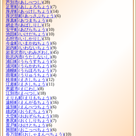
芦別市
(あしべつし)
(28)
足寄町
(あしょろちょう)
(7)
厚岸町
(あっけしちょう)
(14)
厚沢部町
(あっさぶちょう)
(6)
厚真町
(あつまちょう)
(4)
網走市
(あばしりし)
(15)
安平町
(あびらちょう)
(10)
池田町
(いけだちょう)
(10)
石狩市
(いしかりし)
(33)
今金町
(いまかねちょう)
(6)
岩内町
(いわないちょう)
(9)
岩見沢市
(いわみざわし)
(45)
歌志内市
(うたしないし)
(8)
浦臼町
(うらうすちょう)
(5)
浦河町
(うらかわちょう)
(6)
浦幌町
(うらほろちょう)
(7)
雨竜町
(うりゅうちょう)
(4)
枝幸町
(えさしちょう)
(12)
江差町
(えさしちょう)
(11)
恵庭市
(えにわし)
(8)
江別市
(えべつし)
(18)
えりも町
(えりもちょう)
(6)
遠軽町
(えんがるちょう)
(16)
遠別町
(えんべつちょう)
(6)
雄武町
(おうむちょう)
(7)
大空町
(おおぞらちょう)
(10)
奥尻町
(おくしりちょう)
(7)
置戸町
(おけとちょう)
(6)
興部町
(おこっぺちょう)
(6)
長万部町
(おしゃまんべちょう)
(10)