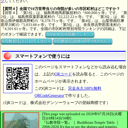
ク
してください。
【質問４】全国で10万世帯当りの寺院が多いの市区町村はどこですか？
【回答４】「第1位」は、福島県相馬郡飯舘村の『600,000ヶ寺』です。「第
2位」は、福島県双葉郡葛尾村の『22,222.22ヶ寺』です。「第3位」は、和
歌山県伊都郡高野町の『8,378.75ヶ寺』です。「第4位」は、山梨県南巨摩
郡早川町の『5,933.68ヶ寺』です。「第5位」は、奈良県吉野郡黒滝村の
『4,501.61ヶ寺』です。全国の市区町村県別寺院ランキングの詳細は、下記
のボタンで確認できます。
市区町村別寺院数ランキング
寺院数順位(人口10万人当たり)
寺院数順位(面積100平方Km当たり)
スマートフォンで使うには
このページをスマートフォンなどから読み込む場合
は、上記の
QRコード
を読み取ると、このページの
ホームページが表示されます。
このQRコードは、
完全永久100%無料
QRCodeGenerator
で作りました。
（QRコードは、株式会社デンソーウェーブの登録商標です）
[This page was uploaded on 2026年07月28日(火曜
日)16時34分56秒]
『仏教寺院一覧』 ｜ Buddhism Temple Table
｜
2006-2026
It's fun to see
the shrines and temples.