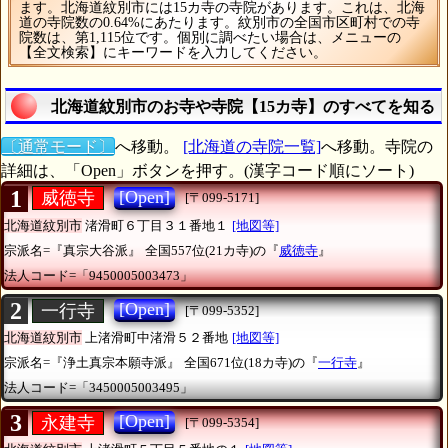
ます。北海道紋別市には15カ寺の寺院があります。これは、北海
道の寺院数の0.64%にあたります。紋別市の全国市区町村での寺
院数は、第1,115位です。個別に調べたい場合は、メニューの
【全文検索】にキーワードを入力してください。
北海道紋別市のお寺や寺院【15カ寺】のすべてを知る
〔通常モード〕
へ移動。
[北海道の寺院一覧]
へ移動。寺院の
詳細は、「Open」ボタンを押す。(漢字コード順にソート)
1
[Open]
威徳寺
[〒099-5171]
北海道紋別市
渚滑町６丁目３１番地１
[地図等]
宗派名=『真宗大谷派』
全国557位(21カ寺)の『
威徳寺
』
法人コード=「9450005003473」
2
[Open]
一行寺
[〒099-5352]
北海道紋別市
上渚滑町中渚滑５２番地
[地図等]
宗派名=『浄土真宗本願寺派』
全国671位(18カ寺)の『
一行寺
』
法人コード=「3450005003495」
3
[Open]
永建寺
[〒099-5354]