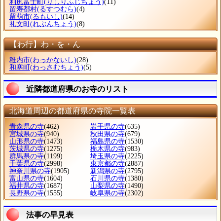
利尻富士町
(りしりふじちょう)
(11)
留寿都村
(るすつむら)
(4)
留萌市
(るもいし)
(14)
礼文町
(れぶんちょう)
(8)
【わ行】わ・を・ん
稚内市
(わっかないし)
(28)
和寒町
(わっさむちょう)
(5)
近隣都道府県のお寺のリスト
北海道周辺の都道府県の寺院一覧表
青森県の寺
(462)
岩手県の寺
(635)
宮城県の寺
(940)
秋田県の寺
(679)
山形県の寺
(1473)
福島県の寺
(1530)
茨城県の寺
(1275)
栃木県の寺
(983)
群馬県の寺
(1199)
埼玉県の寺
(2225)
千葉県の寺
(2998)
東京都の寺
(2887)
神奈川県の寺
(1905)
新潟県の寺
(2795)
富山県の寺
(1604)
石川県の寺
(1380)
福井県の寺
(1687)
山梨県の寺
(1490)
長野県の寺
(1555)
岐阜県の寺
(2302)
法事の早見表