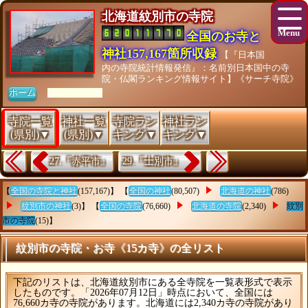
北海道紋別市の寺院
全国のお寺と
神社157,167箇所収録
【『日本国
内の寺院統計情報発信』：名前別日本国中の寺
院・仏閣ランキング情報サイト】《サーチ寺院》
ホーム
[As of 26/07/28]
寺院一覧
神社一覧
寺院ラン
神社ラン
(県別)▼
(県別)▼
キング▼
キング▼
27.『赤平市』
29.『士別市』
【
全国の寺院と神社
(157,167)】 【
全国の神社
(80,507)
北海道の神社
(786)
紋別市の神社
(3)】 【
全国の寺院
(76,660)
北海道の寺院
(2,340)
紋別
市の寺院
(15)】
紋別市の寺院・お寺《15カ寺》の全リスト
下記のリストは、北海道紋別市にある全寺院を一覧表形式で表示
したものです。「2026年07月12日」時点において、全国には
76,660カ寺の寺院があります。北海道には2,340カ寺の寺院があり