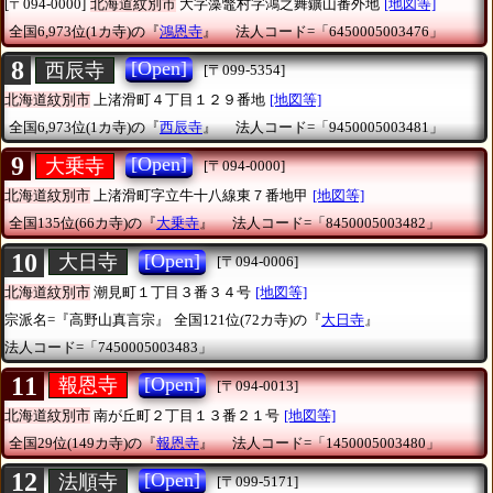
[〒094-0000]
北海道紋別市
大字藻鼈村字鴻之舞鑛山番外地
[地図等]
全国6,973位(1カ寺)の『
鴻恩寺
』
法人コード=「6450005003476」
8
[Open]
西辰寺
[〒099-5354]
北海道紋別市
上渚滑町４丁目１２９番地
[地図等]
全国6,973位(1カ寺)の『
西辰寺
』
法人コード=「9450005003481」
9
[Open]
大乗寺
[〒094-0000]
北海道紋別市
上渚滑町字立牛十八線東７番地甲
[地図等]
全国135位(66カ寺)の『
大乗寺
』
法人コード=「8450005003482」
10
[Open]
大日寺
[〒094-0006]
北海道紋別市
潮見町１丁目３番３４号
[地図等]
宗派名=『高野山真言宗』
全国121位(72カ寺)の『
大日寺
』
法人コード=「7450005003483」
11
[Open]
報恩寺
[〒094-0013]
北海道紋別市
南が丘町２丁目１３番２１号
[地図等]
全国29位(149カ寺)の『
報恩寺
』
法人コード=「1450005003480」
12
[Open]
法順寺
[〒099-5171]