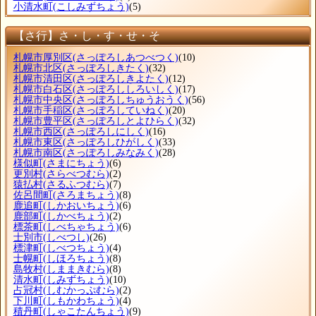
小清水町
(こしみずちょう)
(5)
【さ行】さ・し・す・せ・そ
札幌市厚別区
(さっぽろしあつべつく)
(10)
札幌市北区
(さっぽろしきたく)
(32)
札幌市清田区
(さっぽろしきよたく)
(12)
札幌市白石区
(さっぽろししろいしく)
(17)
札幌市中央区
(さっぽろしちゅうおうく)
(56)
札幌市手稲区
(さっぽろしていねく)
(20)
札幌市豊平区
(さっぽろしとよひらく)
(32)
札幌市西区
(さっぽろしにしく)
(16)
札幌市東区
(さっぽろしひがしく)
(33)
札幌市南区
(さっぽろしみなみく)
(28)
様似町
(さまにちょう)
(6)
更別村
(さらべつむら)
(2)
猿払村
(さるふつむら)
(7)
佐呂間町
(さろまちょう)
(8)
鹿追町
(しかおいちょう)
(6)
鹿部町
(しかべちょう)
(2)
標茶町
(しべちゃちょう)
(6)
士別市
(しべつし)
(26)
標津町
(しべつちょう)
(4)
士幌町
(しほろちょう)
(8)
島牧村
(しままきむら)
(8)
清水町
(しみずちょう)
(10)
占冠村
(しむかっぷむら)
(2)
下川町
(しもかわちょう)
(4)
積丹町
(しゃこたんちょう)
(9)