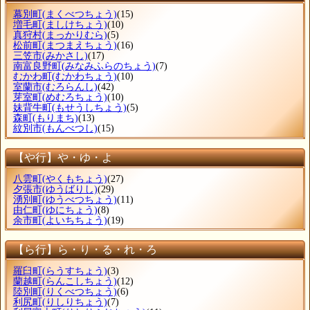
幕別町
(まくべつちょう)
(15)
増毛町
(ましけちょう)
(10)
真狩村
(まっかりむら)
(5)
松前町
(まつまえちょう)
(16)
三笠市
(みかさし)
(17)
南富良野町
(みなみふらのちょう)
(7)
むかわ町
(むかわちょう)
(10)
室蘭市
(むろらんし)
(42)
芽室町
(めむろちょう)
(10)
妹背牛町
(もせうしちょう)
(5)
森町
(もりまち)
(13)
紋別市
(もんべつし)
(15)
【や行】や・ゆ・よ
八雲町
(やくもちょう)
(27)
夕張市
(ゆうばりし)
(29)
湧別町
(ゆうべつちょう)
(11)
由仁町
(ゆにちょう)
(8)
余市町
(よいちちょう)
(19)
【ら行】ら・り・る・れ・ろ
羅臼町
(らうすちょう)
(3)
蘭越町
(らんこしちょう)
(12)
陸別町
(りくべつちょう)
(6)
利尻町
(りしりちょう)
(7)