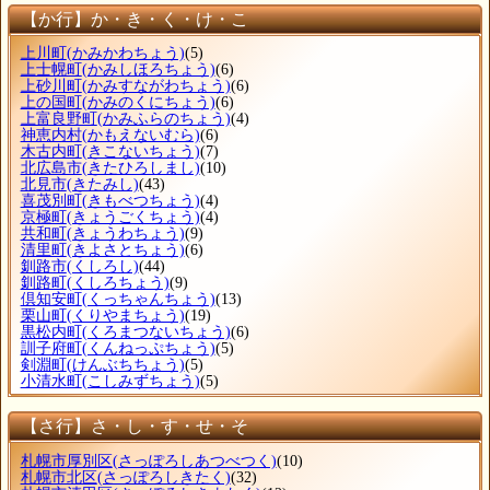
【か行】か・き・く・け・こ
上川町
(かみかわちょう)
(5)
上士幌町
(かみしほろちょう)
(6)
上砂川町
(かみすながわちょう)
(6)
上の国町
(かみのくにちょう)
(6)
上富良野町
(かみふらのちょう)
(4)
神恵内村
(かもえないむら)
(6)
木古内町
(きこないちょう)
(7)
北広島市
(きたひろしまし)
(10)
北見市
(きたみし)
(43)
喜茂別町
(きもべつちょう)
(4)
京極町
(きょうごくちょう)
(4)
共和町
(きょうわちょう)
(9)
清里町
(きよさとちょう)
(6)
釧路市
(くしろし)
(44)
釧路町
(くしろちょう)
(9)
倶知安町
(くっちゃんちょう)
(13)
栗山町
(くりやまちょう)
(19)
黒松内町
(くろまつないちょう)
(6)
訓子府町
(くんねっぷちょう)
(5)
剣淵町
(けんぶちちょう)
(5)
小清水町
(こしみずちょう)
(5)
【さ行】さ・し・す・せ・そ
札幌市厚別区
(さっぽろしあつべつく)
(10)
札幌市北区
(さっぽろしきたく)
(32)