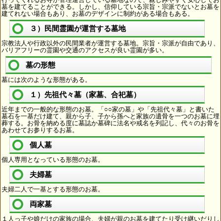
墓を建てることができる。しかし、信仰している宗旨・宗派でないとお墓を
建てれない場合もあり、お墓のデザインに制約がある場合もある。
３）民間霊園が運営する墓地
宗教法人や行政以外の民間業者が運営する墓地。宗旨・宗派が自由であり、
バリアフリーの霊園や交通のアクセスが良い霊園が多い。
墓の形態
墓には次のような形態がある。
１）先祖代々墓（家墓、合祀墓）
近年までの一般的な形態のお墓。「○○家の墓」や「先祖代々墓」と書いた
墓石を一基だけ建て、親から子、子から孫へと家族の遺骨を一つのお墓に埋
葬する。お骨を納める度に墓誌か墓碑に法名や戒名を列記し、代々のお骨を
あわせてお参りするお墓。
個人墓
個人専用となっている形態のお墓。
夫婦墓
夫婦二人で一基とする形態のお墓。
両家墓
１人っ子や娘だけの家族の場合、夫婦が親のお墓を建てたり受け継いだりし