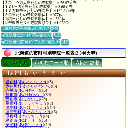
【人口１０万人当たりの寺院数】＝76.97カ寺
【１０Km四方当たりの寺院数】＝3.68カ寺
【１０万世帯当たりの寺院数】＝169.84カ寺
【人口当たりの寺院数順位】＝977位
【面積当たりの寺院数順位】＝1,562位
【世帯数当たりの寺院数順位】＝1,078位
市区町村別寺院数ランキング
別窓
寺院数順位(人口10万人当たり)
別窓
寺院数順位(面積100平方Km当たり)
別窓
北海道の市町村別寺院一覧表(2,340カ寺)
ぶりがな順
市町村コード順
寺院件数順
【あ行】あ・い・う・え・お
愛別町
(あいべつちょう)
(8)
赤井川村
(あかいがわむら)
(3)
赤平市
(あかびらし)
(15)
旭川市
(あさひかわし)
(89)
芦別市
(あしべつし)
(28)
足寄町
(あしょろちょう)
(7)
厚岸町
(あっけしちょう)
(14)
厚沢部町
(あっさぶちょう)
(6)
厚真町
(あつまちょう)
(4)
網走市
(あばしりし)
(15)
安平町
(あびらちょう)
(10)