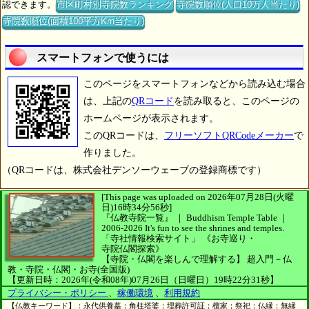
認できます。
市区町村別寺院数ランキング
寺院数順位(人口10万人当たり)
寺院数順位(面積100平方Km当たり)
スマートフォンで使うには
このページをスマートフォンなどから読み込む場合
は、上記の
QRコード
を読み取ると、このページの
ホームページが表示されます。
このQRコードは、
フリーソフトQRCodeメーカー
で
作りました。
（QRコードは、株式会社デンソーウェーブの登録商標です）
[This page was uploaded on 2026年07月28日(火曜
日)16時34分56秒]
『仏教寺院一覧』 ｜ Buddhism Temple Table
｜
2006-2026
It's fun to see
the shrines and temples.
「寺社情報検索サイト」
《お寺巡り・
寺院仏閣探索》
【寺院・仏閣を楽しんで理解する】
超入門－仏
教・寺院・仏閣・お寺(全国版)
【更新日時：2026年(令和08年)07月26日（日曜日）19時22分31秒】
プライバシー・ポリシー
、
稼働環境
、
利用規約
【仏教キーワード】：永代供養墓；角柱塔婆；埋葬許可証；檀家；祭祀；仏縁；無縁