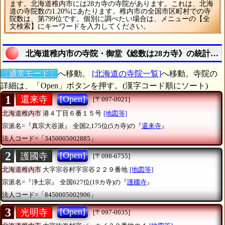
ます。北海道稚内市には28カ寺の寺院があります。これは、北海
道の寺院数の1.20%にあたります。稚内市の全国市区町村での寺
院数は、第799位です。個別に調べたい場合は、メニューの【全
文検索】にキーワードを入力してください。
北海道稚内市の寺院・御堂《総数は28カ寺》の統計調
〔通常モード〕
へ移動。
[北海道の寺院一覧]
へ移動。寺院の
詳細は、「Open」ボタンを押す。(漢字コード順にソート)
1
[Open]
還来寺
[〒097-0021]
北海道稚内市
港４丁目６番１５号
[地図等]
宗派名=『真宗大谷派』
全国2,175位(5カ寺)の『
還来寺
』
法人コード=「3450005002885」
2
[Open]
護國寺
[〒098-6755]
北海道稚内市
大字宗谷村字宗谷２２９番地
[地図等]
宗派名=『浄土宗』
全国627位(19カ寺)の『
護國寺
』
法人コード=「8450005002906」
3
[Open]
光明寺
[〒097-0035]