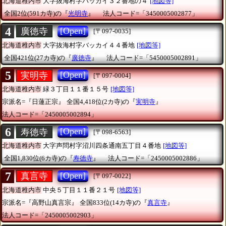
北海道稚内市
大字抜海村字バッカイ３２番地の４
[地図等]
全国2位(591カ寺)の『
光明寺
』
法人コード=「3450005002877」
4
[Open]
廣徳寺
[〒097-0035]
北海道稚内市
大字抜海村字バッカイ４４番地
[地図等]
全国421位(27カ寺)の『
廣徳寺
』
法人コード=「5450005002891」
5
[Open]
実明寺
[〒097-0004]
北海道稚内市
緑３丁目１１番１５号
[地図等]
宗派名=『日蓮正宗』
全国4,418位(2カ寺)の『
実明寺
』
法人コード=「2450005002894」
6
[Open]
寿徳寺
[〒098-6563]
北海道稚内市
大字声問村字沼川四条通南五丁目４番地
[地図等]
全国1,830位(6カ寺)の『
寿徳寺
』
法人コード=「2450005002886」
7
[Open]
真言寺
[〒097-0022]
北海道稚内市
中央５丁目１１番２１号
[地図等]
宗派名=『高野山真言宗』
全国833位(14カ寺)の『
真言寺
』
法人コード=「2450005002903」