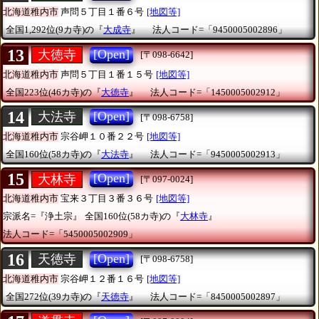
北海道稚内市
声問５丁目１番６号
[地図等]
全国1,292位(9カ寺)の『
大成寺
』
法人コード=「9450005002896」
13
[Open]
大徳寺
[〒098-6642]
北海道稚内市
声問５丁目１番１５号
[地図等]
全国223位(46カ寺)の『
大徳寺
』
法人コード=「1450005002912」
14
[Open]
大法寺
[〒098-6758]
北海道稚内市
宗谷岬１０番２２号
[地図等]
全国160位(58カ寺)の『
大法寺
』
法人コード=「9450005002913」
15
[Open]
大林寺
[〒097-0024]
北海道稚内市
宝来３丁目３番３６号
[地図等]
宗派名=『浄土宗』
全国160位(58カ寺)の『
大林寺
』
法人コード=「5450005002909」
16
[Open]
天徳寺
[〒098-6758]
北海道稚内市
宗谷岬１２番１６号
[地図等]
全国272位(39カ寺)の『
天徳寺
』
法人コード=「8450005002897」