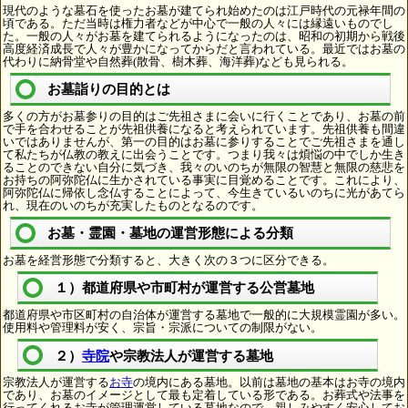
現代のような墓石を使ったお墓が建てられ始めたのは江戸時代の元禄年間の
頃である。ただ当時は権力者などが中心で一般の人々には縁遠いものでし
た。一般の人々がお墓を建てられるようになったのは、昭和の初期から戦後
高度経済成長で人々が豊かになってからだと言われている。最近ではお墓の
代わりに納骨堂や自然葬(散骨、樹木葬、海洋葬)なども見られる。
お墓詣りの目的とは
多くの方がお墓参りの目的はご先祖さまに会いに行くことであり、お墓の前
で手を合わせることが先祖供養になると考えられています。先祖供養も間違
いではありませんが、第一の目的はお墓に参りすることでご先祖さまを通し
て私たちが仏教の教えに出会うことです。つまり我々は煩悩の中でしか生き
ることのできない自分に気づき、我々のいのちが無限の智慧と無限の慈悲を
お持ちの阿弥陀仏に生かされている事実に目覚めることです。これにより、
阿弥陀仏に帰依し念仏することによって、今生きているいのちに光があてら
れ、現在のいのちが充実したものとなるのです。
お墓・霊園・墓地の運営形態による分類
お墓を経営形態で分類すると、大きく次の３つに区分できる。
１）都道府県や市町村が運営する公営墓地
都道府県や市区町村の自治体が運営する墓地で一般的に大規模霊園が多い。
使用料や管理料が安く、宗旨・宗派についての制限がない。
２）
寺院
や宗教法人が運営する墓地
宗教法人が運営する
お寺
の境内にある墓地。以前は墓地の基本はお寺の境内
であり、お墓のイメージとして最も定着している形である。お葬式や法事を
行ってくれるお寺が管理運営している墓地なので、親しみやすく安心してお