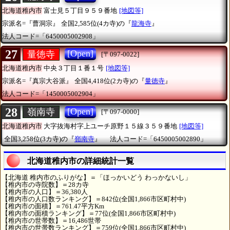
北海道稚内市
富士見５丁目９５９番地
[地図等]
宗派名=『曹洞宗』
全国2,585位(4カ寺)の『
龍海寺
』
法人コード=「6450005002908」
27
[Open]
量徳寺
[〒097-0022]
北海道稚内市
中央３丁目１番１号
[地図等]
宗派名=『真宗大谷派』
全国4,418位(2カ寺)の『
量徳寺
』
法人コード=「1450005002904」
28
[Open]
嶺南寺
[〒097-0000]
北海道稚内市
大字抜海村字上ユーチ原野１５線３５９番地
[地図等]
全国3,258位(3カ寺)の『
嶺南寺
』
法人コード=「6450005002890」
北海道稚内市の詳細統計一覧
【北海道 稚内市のふりがな】＝「ほっかいどう わっかないし」
【稚内市の寺院数】＝28カ寺
【稚内市の人口】＝36,380人
【稚内市の人口数ランキング】＝842位(全国1,866市区町村中)
【稚内市の面積】＝761.47平方Km
【稚内市の面積ランキング】＝77位(全国1,866市区町村中)
【稚内市の世帯数】＝16,486世帯
【稚内市の世帯数ランキング】＝759位(全国1,866市区町村中)