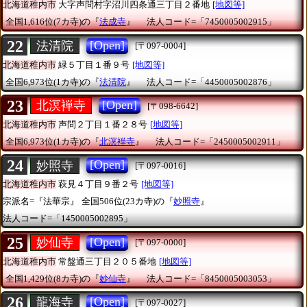
北海道稚内市
大字声問村字沼川四条通三丁目２番地
[地図等]
全国1,616位(7カ寺)の『
法成寺
』
法人コード=「7450005002915」
22
[Open]
法清院
[〒097-0004]
北海道稚内市
緑５丁目１番９号
[地図等]
全国6,973位(1カ寺)の『
法清院
』
法人コード=「4450005002876」
23
[Open]
北溟褝寺
[〒098-6642]
北海道稚内市
声問２丁目１番２８号
[地図等]
全国6,973位(1カ寺)の『
北溟褝寺
』
法人コード=「2450005002911」
24
[Open]
妙照寺
[〒097-0016]
北海道稚内市
萩見４丁目９番２号
[地図等]
宗派名=『法華宗』
全国506位(23カ寺)の『
妙照寺
』
法人コード=「1450005002895」
25
[Open]
妙仙寺
[〒097-0000]
北海道稚内市
常盤通三丁目２０５番地
[地図等]
全国1,429位(8カ寺)の『
妙仙寺
』
法人コード=「8450005003053」
26
[Open]
龍海寺
[〒097-0027]