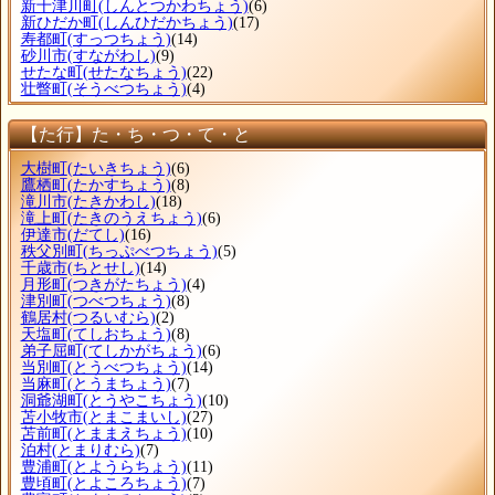
新十津川町
(しんとつかわちょう)
(6)
新ひだか町
(しんひだかちょう)
(17)
寿都町
(すっつちょう)
(14)
砂川市
(すながわし)
(9)
せたな町
(せたなちょう)
(22)
壮瞥町
(そうべつちょう)
(4)
【た行】た・ち・つ・て・と
大樹町
(たいきちょう)
(6)
鷹栖町
(たかすちょう)
(8)
滝川市
(たきかわし)
(18)
滝上町
(たきのうえちょう)
(6)
伊達市
(だてし)
(16)
秩父別町
(ちっぷべつちょう)
(5)
千歳市
(ちとせし)
(14)
月形町
(つきがたちょう)
(4)
津別町
(つべつちょう)
(8)
鶴居村
(つるいむら)
(2)
天塩町
(てしおちょう)
(8)
弟子屈町
(てしかがちょう)
(6)
当別町
(とうべつちょう)
(14)
当麻町
(とうまちょう)
(7)
洞爺湖町
(とうやこちょう)
(10)
苫小牧市
(とまこまいし)
(27)
苫前町
(とままえちょう)
(10)
泊村
(とまりむら)
(7)
豊浦町
(とようらちょう)
(11)
豊頃町
(とよころちょう)
(7)