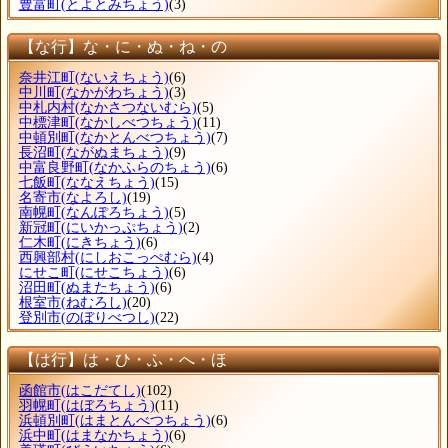
豊富町
(とよとみちょう)
(3)
【な行】な・に・ぬ・ね・の
奈井江町
(ないえちょう)
(6)
中川町
(なかがわちょう)
(3)
中札内村
(なかさつないむら)
(5)
中標津町
(なかしべつちょう)
(11)
中頓別町
(なかとんべつちょう)
(7)
長沼町
(ながぬまちょう)
(9)
中富良野町
(なかふらのちょう)
(6)
七飯町
(ななえちょう)
(15)
名寄市
(なよろし)
(19)
南幌町
(なんぽろちょう)
(5)
新冠町
(にいかっぷちょう)
(2)
仁木町
(にきちょう)
(6)
西興部村
(にしおこっぺむら)
(4)
にせこ町
(にせこちょう)
(6)
沼田町
(ぬまたちょう)
(6)
根室市
(ねむろし)
(20)
登別市
(のぼりべつし)
(22)
【は行】は・ひ・ふ・へ・ほ
函館市
(はこだてし)
(102)
羽幌町
(はぼろちょう)
(11)
浜頓別町
(はまとんべつちょう)
(6)
浜中町
(はまなかちょう)
(6)