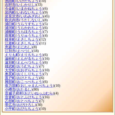
池田町
(いけだちょう)
(10)
石狩市
(いしかりし)
(33)
今金町
(いまかねちょう)
(6)
岩内町
(いわないちょう)
(9)
岩見沢市
(いわみざわし)
(45)
歌志内市
(うたしないし)
(8)
浦臼町
(うらうすちょう)
(5)
浦河町
(うらかわちょう)
(6)
浦幌町
(うらほろちょう)
(7)
雨竜町
(うりゅうちょう)
(4)
枝幸町
(えさしちょう)
(12)
江差町
(えさしちょう)
(11)
恵庭市
(えにわし)
(8)
江別市
(えべつし)
(18)
えりも町
(えりもちょう)
(6)
遠軽町
(えんがるちょう)
(16)
遠別町
(えんべつちょう)
(6)
雄武町
(おうむちょう)
(7)
大空町
(おおぞらちょう)
(10)
奥尻町
(おくしりちょう)
(7)
置戸町
(おけとちょう)
(6)
興部町
(おこっぺちょう)
(6)
長万部町
(おしゃまんべちょう)
(10)
小樽市
(おたるし)
(80)
音威子府村
(おといねっぷむら)
(4)
音更町
(おとふけちょう)
(16)
乙部町
(おとべちょう)
(7)
帯広市
(おびひろし)
(30)
小平町
(おびらちょう)
(10)