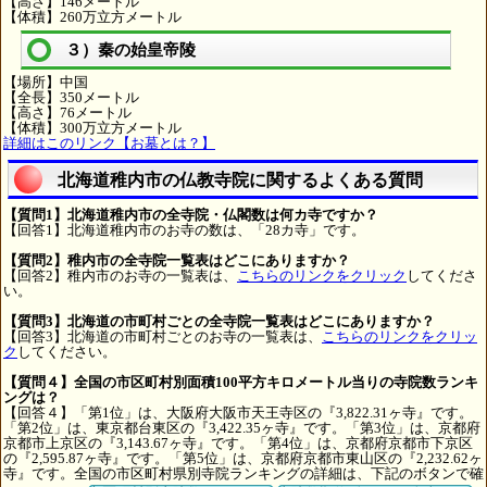
【高さ】146メートル
【体積】260万立方メートル
３）秦の始皇帝陵
【場所】中国
【全長】350メートル
【高さ】76メートル
【体積】300万立方メートル
詳細はこのリンク【お墓とは？】
北海道稚内市の仏教寺院に関するよくある質問
【質問1】北海道稚内市の全寺院・仏閣数は何カ寺ですか？
【回答1】北海道稚内市のお寺の数は、「28カ寺」です。
【質問2】稚内市の全寺院一覧表はどこにありますか？
【回答2】稚内市のお寺の一覧表は、
こちらのリンクをクリック
してくださ
い。
【質問3】北海道の市町村ごとの全寺院一覧表はどこにありますか？
【回答3】北海道の市町村ごとのお寺の一覧表は、
こちらのリンクをクリッ
ク
してください。
【質問４】全国の市区町村別面積100平方キロメートル当りの寺院数ランキ
ングは？
【回答４】「第1位」は、大阪府大阪市天王寺区の『3,822.31ヶ寺』です。
「第2位」は、東京都台東区の『3,422.35ヶ寺』です。「第3位」は、京都府
京都市上京区の『3,143.67ヶ寺』です。「第4位」は、京都府京都市下京区
の『2,595.87ヶ寺』です。「第5位」は、京都府京都市東山区の『2,232.62ヶ
寺』です。全国の市区町村県別寺院ランキングの詳細は、下記のボタンで確