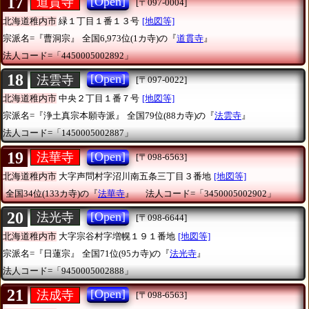
17
[Open]
道貫寺
[〒097-0004]
北海道稚内市
緑１丁目１番１３号
[地図等]
宗派名=『曹洞宗』
全国6,973位(1カ寺)の『
道貫寺
』
法人コード=「4450005002892」
18
[Open]
法雲寺
[〒097-0022]
北海道稚内市
中央２丁目１番７号
[地図等]
宗派名=『浄土真宗本願寺派』
全国79位(88カ寺)の『
法雲寺
』
法人コード=「1450005002887」
19
[Open]
法華寺
[〒098-6563]
北海道稚内市
大字声問村字沼川南五条三丁目３番地
[地図等]
全国34位(133カ寺)の『
法華寺
』
法人コード=「3450005002902」
20
[Open]
法光寺
[〒098-6644]
北海道稚内市
大字宗谷村字増幌１９１番地
[地図等]
宗派名=『日蓮宗』
全国71位(95カ寺)の『
法光寺
』
法人コード=「9450005002888」
21
[Open]
法成寺
[〒098-6563]