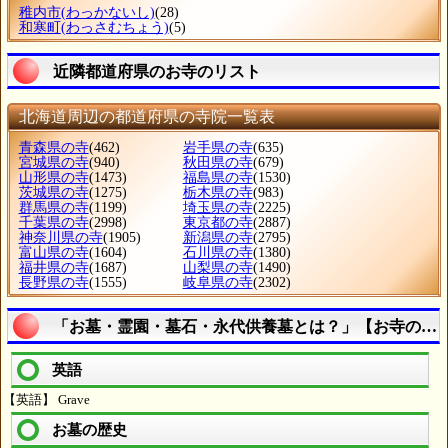
稚内市
(わっかないし)
(28)
和寒町
(わっさむちょう)
(5)
近隣都道府県のお寺のリスト
北海道周辺の都道府県の寺院一覧表
青森県の寺
(462)
岩手県の寺
(635)
宮城県の寺
(940)
秋田県の寺
(679)
山形県の寺
(1473)
福島県の寺
(1530)
茨城県の寺
(1275)
栃木県の寺
(983)
群馬県の寺
(1199)
埼玉県の寺
(2225)
千葉県の寺
(2998)
東京都の寺
(2887)
神奈川県の寺
(1905)
新潟県の寺
(2795)
富山県の寺
(1604)
石川県の寺
(1380)
福井県の寺
(1687)
山梨県の寺
(1490)
長野県の寺
(1555)
岐阜県の寺
(2302)
「お墓・霊園・墓石・永代供養墓とは？」【お寺の用
英語
【英語】 Grave
お墓の歴史