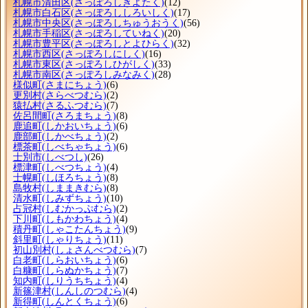
札幌市清田区
(さっぽろしきよたく)
(12)
札幌市白石区
(さっぽろししろいしく)
(17)
札幌市中央区
(さっぽろしちゅうおうく)
(56)
札幌市手稲区
(さっぽろしていねく)
(20)
札幌市豊平区
(さっぽろしとよひらく)
(32)
札幌市西区
(さっぽろしにしく)
(16)
札幌市東区
(さっぽろしひがしく)
(33)
札幌市南区
(さっぽろしみなみく)
(28)
様似町
(さまにちょう)
(6)
更別村
(さらべつむら)
(2)
猿払村
(さるふつむら)
(7)
佐呂間町
(さろまちょう)
(8)
鹿追町
(しかおいちょう)
(6)
鹿部町
(しかべちょう)
(2)
標茶町
(しべちゃちょう)
(6)
士別市
(しべつし)
(26)
標津町
(しべつちょう)
(4)
士幌町
(しほろちょう)
(8)
島牧村
(しままきむら)
(8)
清水町
(しみずちょう)
(10)
占冠村
(しむかっぷむら)
(2)
下川町
(しもかわちょう)
(4)
積丹町
(しゃこたんちょう)
(9)
斜里町
(しゃりちょう)
(11)
初山別村
(しょさんべつむら)
(7)
白老町
(しらおいちょう)
(6)
白糠町
(しらぬかちょう)
(7)
知内町
(しりうちちょう)
(4)
新篠津村
(しんしのつむら)
(4)
新得町
(しんとくちょう)
(6)