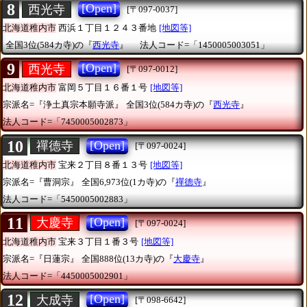
8
[Open]
西光寺
[〒097-0037]
北海道稚内市
西浜１丁目１２４３番地
[地図等]
全国3位(584カ寺)の『
西光寺
』
法人コード=「1450005003051」
9
[Open]
西光寺
[〒097-0012]
北海道稚内市
富岡５丁目１６番１号
[地図等]
宗派名=『浄土真宗本願寺派』
全国3位(584カ寺)の『
西光寺
』
法人コード=「7450005002873」
10
[Open]
禪德寺
[〒097-0024]
北海道稚内市
宝来２丁目８番１３号
[地図等]
宗派名=『曹洞宗』
全国6,973位(1カ寺)の『
禪德寺
』
法人コード=「5450005002883」
11
[Open]
大慶寺
[〒097-0024]
北海道稚内市
宝来３丁目１番３号
[地図等]
宗派名=『日蓮宗』
全国888位(13カ寺)の『
大慶寺
』
法人コード=「4450005002901」
12
[Open]
大成寺
[〒098-6642]