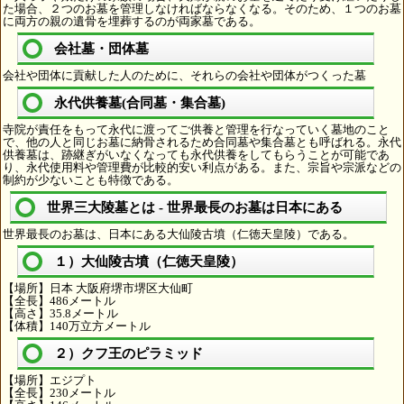
た場合、２つのお墓を管理しなければならなくなる。そのため、１つのお墓
に両方の親の遺骨を埋葬するのが両家墓である。
会社墓・団体墓
会社や団体に貢献した人のために、それらの会社や団体がつくった墓
永代供養墓(合同墓・集合墓)
寺院が責任をもって永代に渡ってご供養と管理を行なっていく墓地のこと
で、他の人と同じお墓に納骨されるため合同墓や集合墓とも呼ばれる。永代
供養墓は、跡継ぎがいなくなっても永代供養をしてもらうことが可能であ
り、永代使用料や管理費が比較的安い利点がある。また、宗旨や宗派などの
制約が少ないことも特徴である。
世界三大陵墓とは - 世界最長のお墓は日本にある
世界最長のお墓は、日本にある大仙陵古墳（仁徳天皇陵）である。
１）大仙陵古墳（仁徳天皇陵）
【場所】日本 大阪府堺市堺区大仙町
【全長】486メートル
【高さ】35.8メートル
【体積】140万立方メートル
２）クフ王のピラミッド
【場所】エジプト
【全長】230メートル