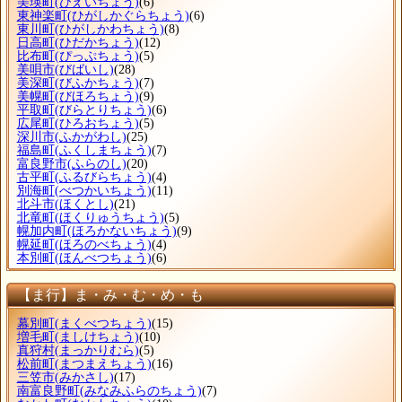
美瑛町
(びえいちょう)
(6)
東神楽町
(ひがしかぐらちょう)
(6)
東川町
(ひがしかわちょう)
(8)
日高町
(ひだかちょう)
(12)
比布町
(ぴっぷちょう)
(5)
美唄市
(びばいし)
(28)
美深町
(びふかちょう)
(7)
美幌町
(びほろちょう)
(9)
平取町
(びらとりちょう)
(6)
広尾町
(ひろおちょう)
(5)
深川市
(ふかがわし)
(25)
福島町
(ふくしまちょう)
(7)
富良野市
(ふらのし)
(20)
古平町
(ふるびらちょう)
(4)
別海町
(べつかいちょう)
(11)
北斗市
(ほくとし)
(21)
北竜町
(ほくりゅうちょう)
(5)
幌加内町
(ほろかないちょう)
(9)
幌延町
(ほろのべちょう)
(4)
本別町
(ほんべつちょう)
(6)
【ま行】ま・み・む・め・も
幕別町
(まくべつちょう)
(15)
増毛町
(ましけちょう)
(10)
真狩村
(まっかりむら)
(5)
松前町
(まつまえちょう)
(16)
三笠市
(みかさし)
(17)
南富良野町
(みなみふらのちょう)
(7)