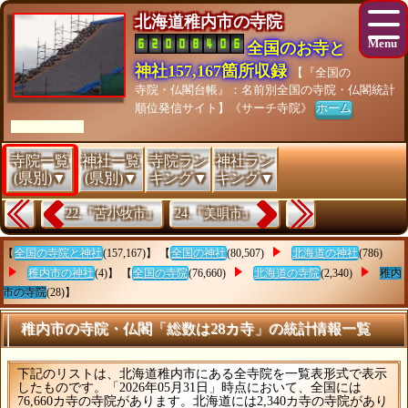
北海道稚内市の寺院
全国のお寺と
神社157,167箇所収録
【『全国の
寺院・仏閣台帳』：名前別全国の寺院・仏閣統計
順位発信サイト】《サーチ寺院》
ホーム
[As of 26/07/28]
寺院一覧
神社一覧
寺院ラン
神社ラン
(県別)▼
(県別)▼
キング▼
キング▼
22.『苫小牧市』
24.『美唄市』
【
全国の寺院と神社
(157,167)】 【
全国の神社
(80,507)
北海道の神社
(786)
稚内市の神社
(4)】 【
全国の寺院
(76,660)
北海道の寺院
(2,340)
稚内
市の寺院
(28)】
稚内市の寺院・仏閣「総数は28カ寺」の統計情報一覧
下記のリストは、北海道稚内市にある全寺院を一覧表形式で表示
したものです。「2026年05月31日」時点において、全国には
76,660カ寺の寺院があります。北海道には2,340カ寺の寺院があり