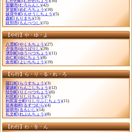
むかわ町
(むかわちょう)
(10)
室蘭市
(むろらんし)
(42)
芽室町
(めむろちょう)
(10)
妹背牛町
(もせうしちょう)
(5)
森町
(もりまち)
(13)
紋別市
(もんべつし)
(15)
【や行】や・ゆ・よ
八雲町
(やくもちょう)
(27)
夕張市
(ゆうばりし)
(29)
湧別町
(ゆうべつちょう)
(11)
由仁町
(ゆにちょう)
(8)
余市町
(よいちちょう)
(19)
【ら行】ら・り・る・れ・ろ
羅臼町
(らうすちょう)
(3)
蘭越町
(らんこしちょう)
(12)
陸別町
(りくべつちょう)
(6)
利尻町
(りしりちょう)
(7)
利尻富士町
(りしりふじちょう)
(11)
留寿都村
(るすつむら)
(4)
留萌市
(るもいし)
(14)
礼文町
(れぶんちょう)
(8)
【わ行】わ・を・ん