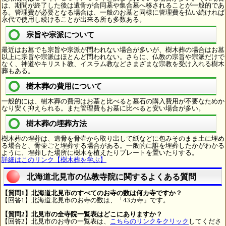
は、期間が終了した後は遺骨が合同墓や集合墓へ移されることが一般的であ
る。管理費が必要となる場合は、一般のお墓と同様に管理費を払い続ければ
永代で使用し続けることが出来る所も多数ある。
宗旨や宗派について
最近はお墓でも宗旨や宗派が問われない場合が多いが、樹木葬の場合はお墓
以上に宗旨や宗派はほとんど問われない。さらに、仏教の宗旨や宗派だけで
なく、神道やキリスト教、イスラム教などさまざまな宗教を受け入れる樹木
葬もある。
樹木葬の費用について
一般的には、樹木葬の費用はお墓と比べると墓石の購入費用が不要なためか
なり安く抑えられる。また管理費もお墓に比べると安い場合が多い。
樹木葬の埋葬方法
樹木葬の埋葬は、遺骨を骨壷から取り出して紙などに包みそのまま土に埋め
る場合と、骨壷ごと埋葬する場合がある。一般的に誰を埋葬したかがわかる
ように、埋葬した場所に樹木を植えたりプレートを置いたりする。
詳細はこのリンク【樹木葬を学ぶ】
北海道北見市の仏教寺院に関するよくある質問
【質問1】北海道北見市のすべてのお寺の数は何カ寺ですか？
【回答1】北海道北見市のお寺の数は、「43カ寺」です。
【質問2】北見市の全寺院一覧表はどこにありますか？
【回答2】北見市のお寺の一覧表は、
こちらのリンクをクリック
してくださ