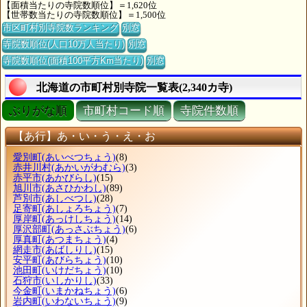
【面積当たりの寺院数順位】＝1,620位
【世帯数当たりの寺院数順位】＝1,500位
市区町村別寺院数ランキング
別窓
寺院数順位(人口10万人当たり)
別窓
寺院数順位(面積100平方Km当たり)
別窓
北海道の市町村別寺院一覧表(2,340カ寺)
ぶりがな順
市町村コード順
寺院件数順
【あ行】あ・い・う・え・お
愛別町
(あいべつちょう)
(8)
赤井川村
(あかいがわむら)
(3)
赤平市
(あかびらし)
(15)
旭川市
(あさひかわし)
(89)
芦別市
(あしべつし)
(28)
足寄町
(あしょろちょう)
(7)
厚岸町
(あっけしちょう)
(14)
厚沢部町
(あっさぶちょう)
(6)
厚真町
(あつまちょう)
(4)
網走市
(あばしりし)
(15)
安平町
(あびらちょう)
(10)
池田町
(いけだちょう)
(10)
石狩市
(いしかりし)
(33)
今金町
(いまかねちょう)
(6)
岩内町
(いわないちょう)
(9)