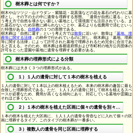
樹木葬とは何ですか？
樹木や山ツツジ・山ドウダン・紫陽花・花菖蒲などの花を墓石の代わりに墓
標とし、その下の土の中に遺骨を埋葬する形態。「遺骨が自然に還る」とい
う考え方で自然を壊さない新しい墓地として環境面でも注目されている。ま
た墓石がないため宗教に縛られないことや、墓石よりも低費用で済むといっ
た特徴がある。
自然葬
の１つの形態である。
樹木葬は「自然に還す」という考え方では
散骨
に近いが、散骨は「
墓地、埋
葬等に関する法律
」の枠外で行われているのに対し、樹木葬は「墓地、埋葬
等に関する法律」によって許可された墓地で埋葬されるため完全に合法であ
ると言える。そのため、樹木葬は各都道府県および市町村の地方公共団体の
許可をとった霊園や墓地に遺骨を埋葬する必要がある。
樹木葬の埋葬形式による分類
樹木葬には大きく３つの埋葬形式がある。
１）１人の遺骨に対して１本の樹木を植える
１人の遺骨に対して１本以上の樹木植えるため、本来の樹木葬の趣旨に最も
合致した埋葬形式である。ただ、１人１人の遺骨に対して樹木を植えるスペ
ースが必要なため、費用が高くなる傾向にあり、対応している墓地や霊園は
それほど多くない。
２）１本の樹木を植えた区画に個々の遺骨を別々に埋葬
１本の樹木を植えた大区画に、１人１人の遺骨を骨壺などに入れて個々の区
画に埋葬するタイプ。このタイプの樹木葬が一番多い。
３）複数人の遺骨を同じ区画に埋葬する