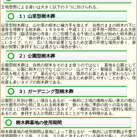
立地形態による違いは大きく以下の３つに分けられる。
１）山里型樹木葬
山里型樹木葬は、山や里の樹木に極力手を加えず、自然のままの樹木の下に
遺骨を埋葬する樹木葬。１９９９年（平成１１）に岩手県一関市にある大慈
山祥雲寺（臨済宗妙心寺派）のご住職である千坂げん峰氏が始めた樹木葬は
このタイプ。「命が終わった後は自然に還りたい」と願う人には最もふさわ
しいタイプ。ただ、広い土地が必要となるため交通の不便な場所が多く、家
族が頻繁に参拝するには適さない場合が多い。
２）公園型樹木葬
公園型樹木葬は、自然の樹木をそのまま使うのではなく、墓地を公園として
整備し、公園に樹木だけでなく山ツツジ・山ドウダン・紫陽花・花菖蒲など
の花を植えるタイプ。墓石がない以外は、既存のお墓とあまり変わらないタ
イプで、一般的に利便性の良い場所にあるため参拝しやすいことが多い。現
在最も多いタイプの樹木葬である。
３）ガーデニング型樹木葬
公園型と区別が難しい場合もあるが、一般的に土地の価格が高い東京の都心
や大都市の中心部に見られる樹木葬で、狭い土地に季節の折々の花を植え、
その近くに埋葬スペースを設けるタイプ。一般的に駅から近い便利な場所に
あるため、参拝する人が気軽に訪れることができる特徴がある。
樹木葬墓地の使用期間
樹木葬墓地の使用期間は墓地によって異なるが、一般的には管理費は不要で
使用期間は１０年、２０年、３０年と決まられている場合が多い。その場合