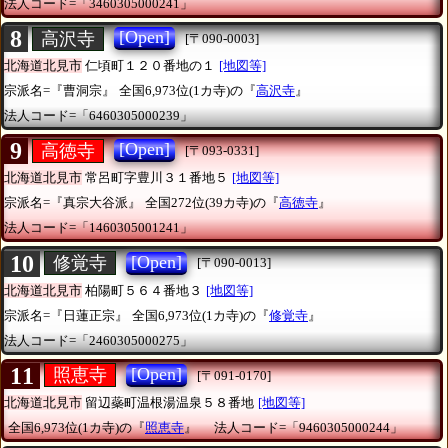
法人コード=「3460305000241」
8
[Open]
高沢寺
[〒090-0003]
北海道北見市
仁頃町１２０番地の１
[地図等]
宗派名=『曹洞宗』
全国6,973位(1カ寺)の『
高沢寺
』
法人コード=「6460305000239」
9
[Open]
高徳寺
[〒093-0331]
北海道北見市
常呂町字豊川３１番地５
[地図等]
宗派名=『真宗大谷派』
全国272位(39カ寺)の『
高徳寺
』
法人コード=「1460305001241」
10
[Open]
修覚寺
[〒090-0013]
北海道北見市
柏陽町５６４番地３
[地図等]
宗派名=『日蓮正宗』
全国6,973位(1カ寺)の『
修覚寺
』
法人コード=「2460305000275」
11
[Open]
照恵寺
[〒091-0170]
北海道北見市
留辺蘂町温根湯温泉５８番地
[地図等]
全国6,973位(1カ寺)の『
照恵寺
』
法人コード=「9460305000244」