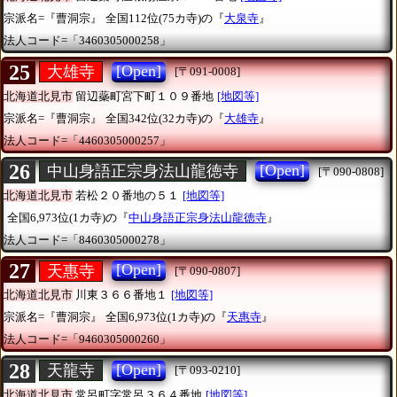
宗派名=『曹洞宗』
全国112位(75カ寺)の『
大泉寺
』
法人コード=「3460305000258」
25
[Open]
大雄寺
[〒091-0008]
北海道北見市
留辺蘂町宮下町１０９番地
[地図等]
宗派名=『曹洞宗』
全国342位(32カ寺)の『
大雄寺
』
法人コード=「4460305000257」
26
[Open]
中山身語正宗身法山龍徳寺
[〒090-0808]
北海道北見市
若松２０番地の５１
[地図等]
全国6,973位(1カ寺)の『
中山身語正宗身法山龍徳寺
』
法人コード=「8460305000278」
27
[Open]
天惠寺
[〒090-0807]
北海道北見市
川東３６６番地１
[地図等]
宗派名=『曹洞宗』
全国6,973位(1カ寺)の『
天惠寺
』
法人コード=「9460305000260」
28
[Open]
天龍寺
[〒093-0210]
北海道北見市
常呂町字常呂３６４番地
[地図等]