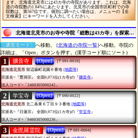
ます。北海道北見市には43カ寺の寺院があります。これは、北海
道の寺院数の1.84%にあたります。北見市の全国市区町村での寺
院数は、第567位です。個別に調べたい場合は、メニューの【全
文検索】にキーワードを入力してください。
北海道北見市のお寺や寺院「総数は43カ寺」を探索す
〔通常モード〕
へ移動。
[北海道の寺院一覧]
へ移動。寺院の
詳細は、「Open」ボタンを押す。(漢字コード順にソート)
1
[Open]
擴音寺
[〒091-0018]
北海道北見市
留辺蘂町花園６番地
[地図等]
宗派名=『曹洞宗』
全国6,973位(1カ寺)の『
擴音寺
』
法人コード=「2460305000242」
2
[Open]
学宝寺
[〒090-0022]
北海道北見市
北二条東６丁目９３番地
[地図等]
宗派名=『日蓮宗』
全国6,973位(1カ寺)の『
学宝寺
』
法人コード=「9460305000236」
3
[Open]
金毘羅霊院
[〒091-0004]