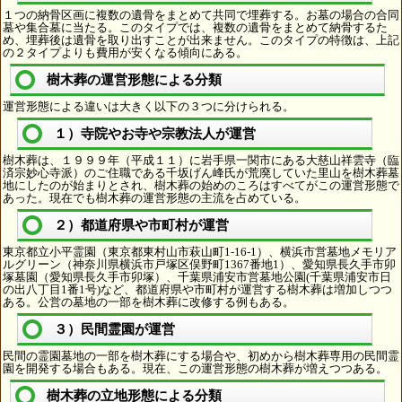
１つの納骨区画に複数の遺骨をまとめて共同で埋葬する。お墓の場合の合同
墓や集合墓に当たる。このタイプでは、複数の遺骨をまとめて納骨するた
め、埋葬後は遺骨を取り出すことが出来ません。このタイプの特徴は、上記
の２タイプよりも費用が安くなる傾向にある。
樹木葬の運営形態による分類
運営形態による違いは大きく以下の３つに分けられる。
１）寺院やお寺や宗教法人が運営
樹木葬は、１９９９年（平成１１）に岩手県一関市にある大慈山祥雲寺（臨
済宗妙心寺派）のご住職である千坂げん峰氏が荒廃していた里山を樹木葬墓
地にしたのが始まりとされ、樹木葬の始めのころはすべてがこの運営形態で
あった。現在でも樹木葬の運営形態の主流を占めている。
２）都道府県や市町村が運営
東京都立小平霊園（東京都東村山市萩山町1-16-1）、横浜市営墓地メモリア
ルグリーン（神奈川県横浜市戸塚区俣野町1367番地1）、愛知県長久手市卯
塚墓園（愛知県長久手市卯塚）、千葉県浦安市営墓地公園(千葉県浦安市日
の出八丁目1番1号)など、都道府県や市町村が運営する樹木葬は増加しつつ
ある。公営の墓地の一部を樹木葬に改修する例もある。
３）民間霊園が運営
民間の霊園墓地の一部を樹木葬にする場合や、初めから樹木葬専用の民間霊
園を開発する場合もある。現在、この運営形態の樹木葬が増えつつある。
樹木葬の立地形態による分類