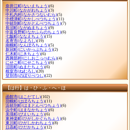
奈井江町
(ないえちょう)
(6)
中川町
(なかがわちょう)
(3)
中札内村
(なかさつないむら)
(5)
中標津町
(なかしべつちょう)
(11)
中頓別町
(なかとんべつちょう)
(7)
長沼町
(ながぬまちょう)
(9)
中富良野町
(なかふらのちょう)
(6)
七飯町
(ななえちょう)
(15)
名寄市
(なよろし)
(19)
南幌町
(なんぽろちょう)
(5)
新冠町
(にいかっぷちょう)
(2)
仁木町
(にきちょう)
(6)
西興部村
(にしおこっぺむら)
(4)
にせこ町
(にせこちょう)
(6)
沼田町
(ぬまたちょう)
(6)
根室市
(ねむろし)
(20)
登別市
(のぼりべつし)
(22)
【は行】は・ひ・ふ・へ・ほ
函館市
(はこだてし)
(102)
羽幌町
(はぼろちょう)
(11)
浜頓別町
(はまとんべつちょう)
(6)
浜中町
(はまなかちょう)
(6)
美瑛町
(びえいちょう)
(6)
東神楽町
(ひがしかぐらちょう)
(6)
東川町
(ひがしかわちょう)
(8)
日高町
(ひだかちょう)
(12)