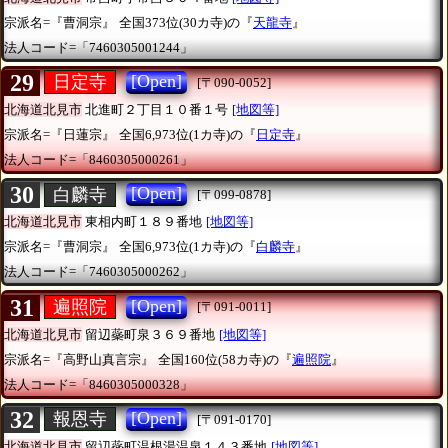
宗派名=『曹洞宗』
全国373位(30カ寺)の『
天龍寺
』
法人コード=「7460305001244」
29
[Open]
日定寺
[〒090-0052]
北海道北見市
北進町２丁目１０番１号
[地図等]
宗派名=『日蓮宗』
全国6,973位(1カ寺)の『
日定寺
』
法人コード=「8460305000261」
30
[Open]
白麟寺
[〒099-0878]
北海道北見市
東相内町１８９番地
[地図等]
宗派名=『曹洞宗』
全国6,973位(1カ寺)の『
白麟寺
』
法人コード=「7460305000262」
31
[Open]
遍照院
[〒091-0011]
北海道北見市
留辺蘂町泉３６９番地
[地図等]
宗派名=『高野山真言宗』
全国160位(58カ寺)の『
遍照院
』
法人コード=「8460305000328」
32
[Open]
報恩寺
[〒091-0170]
北海道北見市
留辺蘂町温根湯温泉１４３番地
[地図等]