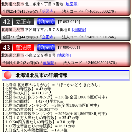
北海道北見市
北二条東９丁目８番地
[地図等]
全国254位(41カ寺)の『
明照寺
』
法人コード=「7460305000270」
42
[Open]
立正寺
[〒093-0210]
北海道北見市
常呂町字常呂５７８番地９
[地図等]
全国231位(44カ寺)の『
立正寺
』
法人コード=「5460305001246」
43
[Open]
蓮法院
[〒090-0001]
北海道北見市
小泉２２９番６号
[地図等]
全国4,418位(2カ寺)の『
蓮法院
』
法人コード=「2460305001876」
北海道北見市の詳細情報
【北海道 北見市のふりがな】＝「ほっかいどう きたみし」
【北見市の寺院数】＝43カ寺
【北見市の人口】＝121,226人
【北見市の人口数ランキング】＝336位(全国1,866市区町村中)
【北見市の面積】＝1,427.41平方Km
【北見市の面積ランキング】＝3位(全国1,866市区町村中)
【北見市の世帯数】＝56,202世帯
【北見市の世帯数ランキング】＝297位(全国1,866市区町村中)
【人口１０万人当たりの寺院数】＝35.47カ寺
【１０Km四方当たりの寺院数】＝3.01カ寺
【１０万世帯当たりの寺院数】＝76.51カ寺
【人口当たりの寺院数順位】＝1,454位