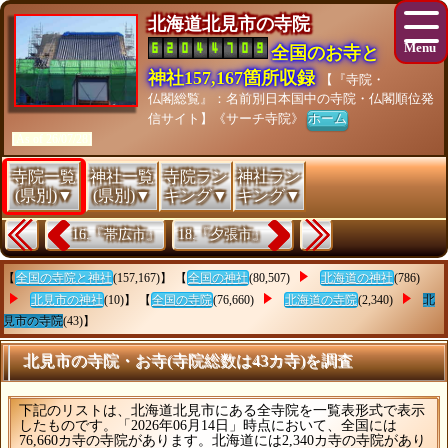
北海道北見市の寺院
全国のお寺と
神社157,167箇所収録
【『寺院・
仏閣総覧』：名前別日本国中の寺院・仏閣順位発
信サイト】《サーチ寺院》
ホーム
[As of 26/07/28]
寺院一覧
神社一覧
寺院ラン
神社ラン
(県別)▼
(県別)▼
キング▼
キング▼
16.『帯広市』
18.『夕張市』
【
全国の寺院と神社
(157,167)】 【
全国の神社
(80,507)
北海道の神社
(786)
北見市の神社
(10)】 【
全国の寺院
(76,660)
北海道の寺院
(2,340)
北
見市の寺院
(43)】
北見市の寺院・お寺(寺院総数は43カ寺)を調査
下記のリストは、北海道北見市にある全寺院を一覧表形式で表示
したものです。「2026年06月14日」時点において、全国には
76,660カ寺の寺院があります。北海道には2,340カ寺の寺院があり