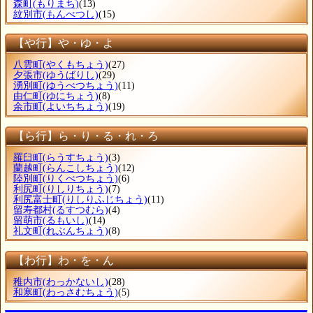
森町
(もりまち)
(13)
紋別市
(もんべつし)
(15)
【や行】や・ゆ・よ
八雲町
(やくもちょう)
(27)
夕張市
(ゆうばりし)
(29)
湧別町
(ゆうべつちょう)
(11)
由仁町
(ゆにちょう)
(8)
余市町
(よいちちょう)
(19)
【ら行】ら・り・る・れ・ろ
羅臼町
(らうすちょう)
(3)
蘭越町
(らんこしちょう)
(12)
陸別町
(りくべつちょう)
(6)
利尻町
(りしりちょう)
(7)
利尻富士町
(りしりふじちょう)
(11)
留寿都村
(るすつむら)
(4)
留萌市
(るもいし)
(14)
礼文町
(れぶんちょう)
(8)
【わ行】わ・を・ん
稚内市
(わっかないし)
(28)
和寒町
(わっさむちょう)
(5)