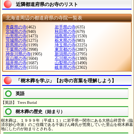
近隣都道府県のお寺のリスト
北海道周辺の都道府県の寺院一覧表
青森県の寺
(462)
岩手県の寺
(635)
宮城県の寺
(940)
秋田県の寺
(679)
山形県の寺
(1473)
福島県の寺
(1530)
茨城県の寺
(1275)
栃木県の寺
(983)
群馬県の寺
(1199)
埼玉県の寺
(2225)
千葉県の寺
(2998)
東京都の寺
(2887)
神奈川県の寺
(1905)
新潟県の寺
(2795)
富山県の寺
(1604)
石川県の寺
(1380)
福井県の寺
(1687)
山梨県の寺
(1490)
長野県の寺
(1555)
岐阜県の寺
(2302)
「樹木葬を学ぶ」【お寺の言葉を理解しよう】
英語
【英語】 Trees Burial
樹木葬の歴史（始まり）
樹木葬は、１９９９年（平成１１）に岩手県一関市にある大慈山祥雲寺（臨
済宗妙心寺派）のご住職である千坂げん峰氏が荒廃していた里山を樹木葬墓
地にしたのが始まりとされる。