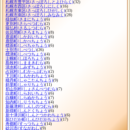
札幌市豊平区
(さっぽろしとよひらく)
(32)
札幌市西区
(さっぽろしにしく)
(16)
札幌市東区
(さっぽろしひがしく)
(33)
札幌市南区
(さっぽろしみなみく)
(28)
様似町
(さまにちょう)
(6)
更別村
(さらべつむら)
(2)
猿払村
(さるふつむら)
(7)
佐呂間町
(さろまちょう)
(8)
鹿追町
(しかおいちょう)
(6)
鹿部町
(しかべちょう)
(2)
標茶町
(しべちゃちょう)
(6)
士別市
(しべつし)
(26)
標津町
(しべつちょう)
(4)
士幌町
(しほろちょう)
(8)
島牧村
(しままきむら)
(8)
清水町
(しみずちょう)
(10)
占冠村
(しむかっぷむら)
(2)
下川町
(しもかわちょう)
(4)
積丹町
(しゃこたんちょう)
(9)
斜里町
(しゃりちょう)
(11)
初山別村
(しょさんべつむら)
(7)
白老町
(しらおいちょう)
(6)
白糠町
(しらぬかちょう)
(7)
知内町
(しりうちちょう)
(4)
新篠津村
(しんしのつむら)
(4)
新得町
(しんとくちょう)
(6)
新十津川町
(しんとつかわちょう)
(6)
新ひだか町
(しんひだかちょう)
(17)
寿都町
(すっつちょう)
(14)
砂川市
(すながわし)
(9)