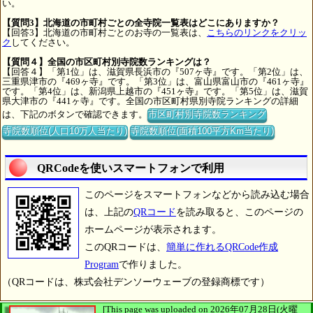
い。
【質問3】北海道の市町村ごとの全寺院一覧表はどこにありますか？
【回答3】北海道の市町村ごとのお寺の一覧表は、
こちらのリンクをクリッ
ク
してください。
【質問４】全国の市区町村別寺院数ランキングは？
【回答４】「第1位」は、滋賀県長浜市の『507ヶ寺』です。「第2位」は、
三重県津市の『469ヶ寺』です。「第3位」は、富山県富山市の『461ヶ寺』
です。「第4位」は、新潟県上越市の『451ヶ寺』です。「第5位」は、滋賀
県大津市の『441ヶ寺』です。全国の市区町村県別寺院ランキングの詳細
は、下記のボタンで確認できます。
市区町村別寺院数ランキング
寺院数順位(人口10万人当たり)
寺院数順位(面積100平方Km当たり)
QRCodeを使いスマートフォンで利用
このページをスマートフォンなどから読み込む場合
は、上記の
QRコード
を読み取ると、このページの
ホームページが表示されます。
このQRコードは、
簡単に作れるQRCode作成
Program
で作りました。
（QRコードは、株式会社デンソーウェーブの登録商標です）
[This page was uploaded on 2026年07月28日(火曜