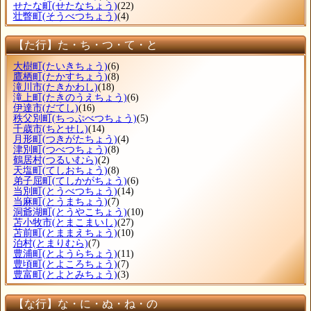
せたな町
(せたなちょう)
(22)
壮瞥町
(そうべつちょう)
(4)
【た行】た・ち・つ・て・と
大樹町
(たいきちょう)
(6)
鷹栖町
(たかすちょう)
(8)
滝川市
(たきかわし)
(18)
滝上町
(たきのうえちょう)
(6)
伊達市
(だてし)
(16)
秩父別町
(ちっぷべつちょう)
(5)
千歳市
(ちとせし)
(14)
月形町
(つきがたちょう)
(4)
津別町
(つべつちょう)
(8)
鶴居村
(つるいむら)
(2)
天塩町
(てしおちょう)
(8)
弟子屈町
(てしかがちょう)
(6)
当別町
(とうべつちょう)
(14)
当麻町
(とうまちょう)
(7)
洞爺湖町
(とうやこちょう)
(10)
苫小牧市
(とまこまいし)
(27)
苫前町
(とままえちょう)
(10)
泊村
(とまりむら)
(7)
豊浦町
(とようらちょう)
(11)
豊頃町
(とよころちょう)
(7)
豊富町
(とよとみちょう)
(3)
【な行】な・に・ぬ・ね・の