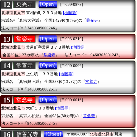
12
[Open]
乗光寺
[〒099-0878]
北海道北見市
東相内町２３０番地
[地図等]
宗派名=『真宗大谷派』
全国1,429位(8カ寺)の『
乗光寺
』
法人コード=「7460305000246」
13
[Open]
常楽寺
[〒093-0210]
北海道北見市
常呂町字常呂３７３番地
[地図等]
全国39位(127カ寺)の『
常楽寺
』
法人コード=「9460305001242」
14
[Open]
常善寺
[〒090-0006]
北海道北見市
上仁頃１３３番地
[地図等]
宗派名=『真宗興正派』
全国888位(13カ寺)の『
常善寺
』
法人コード=「1460305000251」
15
[Open]
常念寺
[〒090-0016]
北海道北見市
大町１３０番地
[地図等]
宗派名=『真宗大谷派』
全国98位(80カ寺)の『
常念寺
』
法人コード=「8460305000245」
16
[Open]
信善光寺
[〒090-0807]
北海道北見市
川東