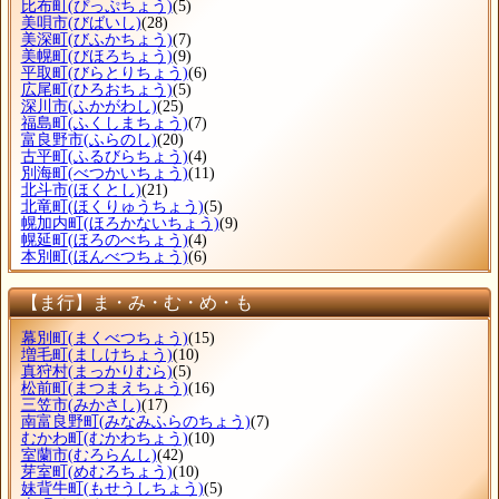
比布町
(ぴっぷちょう)
(5)
美唄市
(びばいし)
(28)
美深町
(びふかちょう)
(7)
美幌町
(びほろちょう)
(9)
平取町
(びらとりちょう)
(6)
広尾町
(ひろおちょう)
(5)
深川市
(ふかがわし)
(25)
福島町
(ふくしまちょう)
(7)
富良野市
(ふらのし)
(20)
古平町
(ふるびらちょう)
(4)
別海町
(べつかいちょう)
(11)
北斗市
(ほくとし)
(21)
北竜町
(ほくりゅうちょう)
(5)
幌加内町
(ほろかないちょう)
(9)
幌延町
(ほろのべちょう)
(4)
本別町
(ほんべつちょう)
(6)
【ま行】ま・み・む・め・も
幕別町
(まくべつちょう)
(15)
増毛町
(ましけちょう)
(10)
真狩村
(まっかりむら)
(5)
松前町
(まつまえちょう)
(16)
三笠市
(みかさし)
(17)
南富良野町
(みなみふらのちょう)
(7)
むかわ町
(むかわちょう)
(10)
室蘭市
(むろらんし)
(42)
芽室町
(めむろちょう)
(10)
妹背牛町
(もせうしちょう)
(5)