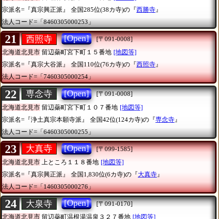
宗派名=『真宗興正派』
全国285位(38カ寺)の『
西勝寺
』
法人コード=「8460305000253」
21
[Open]
西照寺
[〒091-0008]
北海道北見市
留辺蘂町宮下町１５番地
[地図等]
宗派名=『真宗大谷派』
全国110位(76カ寺)の『
西照寺
』
法人コード=「7460305000254」
22
[Open]
専念寺
[〒091-0008]
北海道北見市
留辺蘂町宮下町１０７番地
[地図等]
宗派名=『浄土真宗本願寺派』
全国42位(124カ寺)の『
専念寺
』
法人コード=「6460305000255」
23
[Open]
大真寺
[〒099-1585]
北海道北見市
上ところ１１８番地
[地図等]
宗派名=『真宗興正派』
全国1,830位(6カ寺)の『
大真寺
』
法人コード=「1460305000276」
24
[Open]
大泉寺
[〒091-0170]
北海道北見市
留辺蘂町温根湯温泉３２７番地
[地図等]