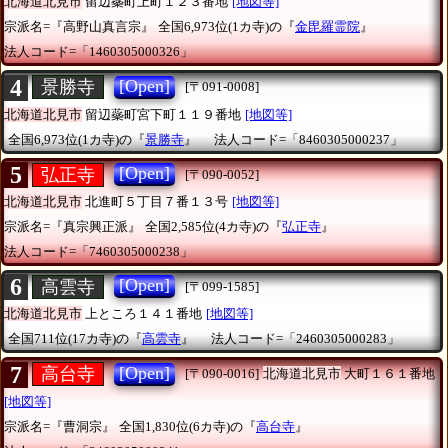
北海道北見市
留辺蘂町上町１２３番地
[地図等]
宗派名=『高野山真言宗』
全国6,973位(1カ寺)の『
金毘羅霊院
』
法人コード=「1460305000326」
4
[Open]
景勝寺
[〒091-0008]
北海道北見市
留辺蘂町宮下町１１９番地
[地図等]
全国6,973位(1カ寺)の『
景勝寺
』
法人コード=「8460305000237」
5
[Open]
弘正寺
[〒090-0052]
北海道北見市
北進町５丁目７番１３号
[地図等]
宗派名=『真宗興正派』
全国2,585位(4カ寺)の『
弘正寺
』
法人コード=「7460305000238」
6
[Open]
高雲寺
[〒099-1585]
北海道北見市
上ところ１４１番地
[地図等]
全国711位(17カ寺)の『
高雲寺
』
法人コード=「2460305000283」
7
[Open]
高台寺
[〒090-0016]
北海道北見市
大町１６１番地
[地図等]
宗派名=『曹洞宗』
全国1,830位(6カ寺)の『
高台寺
』