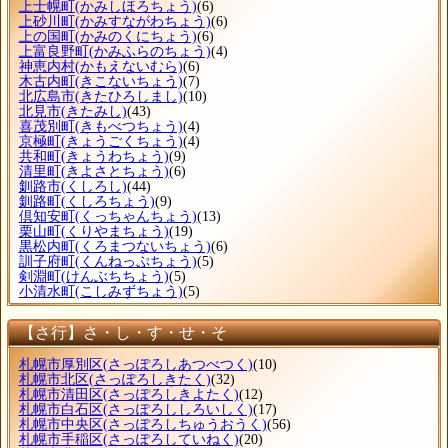
上士幌町
(かみしほろちょう)
(6)
上砂川町
(かみすながわちょう)
(6)
上の国町
(かみのくにちょう)
(6)
上富良野町
(かみふらのちょう)
(4)
神恵内村
(かもえないむら)
(6)
木古内町
(きこないちょう)
(7)
北広島市
(きたひろしまし)
(10)
北見市
(きたみし)
(43)
喜茂別町
(きもべつちょう)
(4)
京極町
(きょうごくちょう)
(4)
共和町
(きょうわちょう)
(9)
清里町
(きよさとちょう)
(6)
釧路市
(くしろし)
(44)
釧路町
(くしろちょう)
(9)
倶知安町
(くっちゃんちょう)
(13)
栗山町
(くりやまちょう)
(19)
黒松内町
(くろまつないちょう)
(6)
訓子府町
(くんねっぷちょう)
(5)
剣淵町
(けんぶちちょう)
(5)
小清水町
(こしみずちょう)
(5)
【さ行】さ・し・す・せ・そ
札幌市厚別区
(さっぽろしあつべつく)
(10)
札幌市北区
(さっぽろしきたく)
(32)
札幌市清田区
(さっぽろしきよたく)
(12)
札幌市白石区
(さっぽろししろいしく)
(17)
札幌市中央区
(さっぽろしちゅうおうく)
(56)
札幌市手稲区
(さっぽろしていねく)
(20)