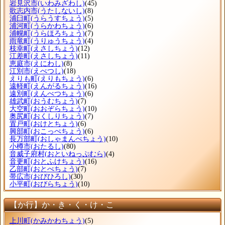
岩見沢市
(いわみざわし)
(45)
歌志内市
(うたしないし)
(8)
浦臼町
(うらうすちょう)
(5)
浦河町
(うらかわちょう)
(6)
浦幌町
(うらほろちょう)
(7)
雨竜町
(うりゅうちょう)
(4)
枝幸町
(えさしちょう)
(12)
江差町
(えさしちょう)
(11)
恵庭市
(えにわし)
(8)
江別市
(えべつし)
(18)
えりも町
(えりもちょう)
(6)
遠軽町
(えんがるちょう)
(16)
遠別町
(えんべつちょう)
(6)
雄武町
(おうむちょう)
(7)
大空町
(おおぞらちょう)
(10)
奥尻町
(おくしりちょう)
(7)
置戸町
(おけとちょう)
(6)
興部町
(おこっぺちょう)
(6)
長万部町
(おしゃまんべちょう)
(10)
小樽市
(おたるし)
(80)
音威子府村
(おといねっぷむら)
(4)
音更町
(おとふけちょう)
(16)
乙部町
(おとべちょう)
(7)
帯広市
(おびひろし)
(30)
小平町
(おびらちょう)
(10)
【か行】か・き・く・け・こ
上川町
(かみかわちょう)
(5)