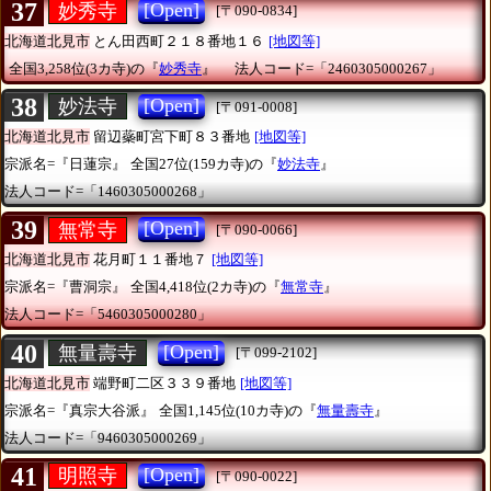
37
[Open]
妙秀寺
[〒090-0834]
北海道北見市
とん田西町２１８番地１６
[地図等]
全国3,258位(3カ寺)の『
妙秀寺
』
法人コード=「2460305000267」
38
[Open]
妙法寺
[〒091-0008]
北海道北見市
留辺蘂町宮下町８３番地
[地図等]
宗派名=『日蓮宗』
全国27位(159カ寺)の『
妙法寺
』
法人コード=「1460305000268」
39
[Open]
無常寺
[〒090-0066]
北海道北見市
花月町１１番地７
[地図等]
宗派名=『曹洞宗』
全国4,418位(2カ寺)の『
無常寺
』
法人コード=「5460305000280」
40
[Open]
無量壽寺
[〒099-2102]
北海道北見市
端野町二区３３９番地
[地図等]
宗派名=『真宗大谷派』
全国1,145位(10カ寺)の『
無量壽寺
』
法人コード=「9460305000269」
41
[Open]
明照寺
[〒090-0022]