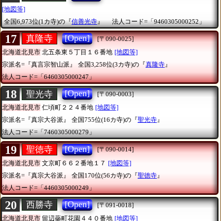
[地図等]
全国6,973位(1カ寺)の『
信善光寺
』
法人コード=「9460305000252」
17
[Open]
真隆寺
[〒090-0025]
北海道北見市
北五条東５丁目１６番地
[地図等]
宗派名=『真言宗智山派』
全国3,258位(3カ寺)の『
真隆寺
』
法人コード=「6460305000247」
18
[Open]
聖光寺
[〒090-0003]
北海道北見市
仁頃町２２４番地
[地図等]
宗派名=『真宗大谷派』
全国755位(16カ寺)の『
聖光寺
』
法人コード=「7460305000279」
19
[Open]
聖徳寺
[〒090-0014]
北海道北見市
文京町６６２番地１７
[地図等]
宗派名=『真宗大谷派』
全国170位(56カ寺)の『
聖徳寺
』
法人コード=「4460305000249」
20
[Open]
西勝寺
[〒091-0018]
北海道北見市
留辺蘂町花園４４０番地
[地図等]