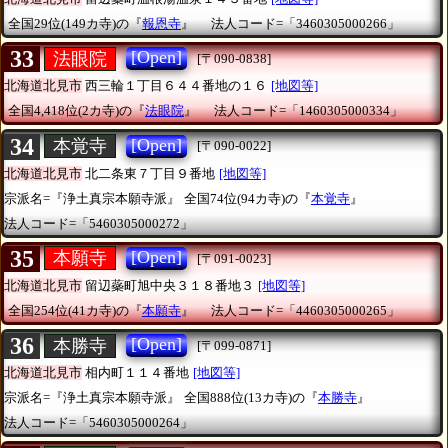
全国29位(149カ寺)の『
報恩寺
』
法人コード=「3460305000266」
33
[Open]
法眼院
[〒090-0838]
北海道北見市
西三輪１丁目６４４番地の１６
[地図等]
全国4,418位(2カ寺)の『
法眼院
』
法人コード=「1460305000334」
34
[Open]
本覚寺
[〒090-0022]
北海道北見市
北二条東７丁目９番地
[地図等]
宗派名=『浄土真宗本願寺派』
全国74位(94カ寺)の『
本覚寺
』
法人コード=「5460305000272」
35
[Open]
本願寺
[〒091-0023]
北海道北見市
留辺蘂町旭中央３１８番地３
[地図等]
全国254位(41カ寺)の『
本願寺
』
法人コード=「4460305000265」
36
[Open]
本勝寺
[〒099-0871]
北海道北見市
相内町１１４番地
[地図等]
宗派名=『浄土真宗本願寺派』
全国888位(13カ寺)の『
本勝寺
』
法人コード=「5460305000264」