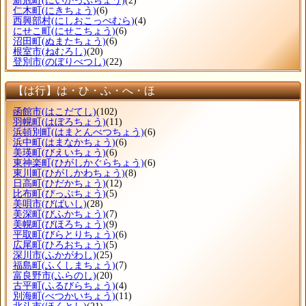
新冠町
(にいかっぷちょう)
(2)
仁木町
(にきちょう)
(6)
西興部村
(にしおこっぺむら)
(4)
にせこ町
(にせこちょう)
(6)
沼田町
(ぬまたちょう)
(6)
根室市
(ねむろし)
(20)
登別市
(のぼりべつし)
(22)
【は行】は・ひ・ふ・へ・ほ
函館市
(はこだてし)
(102)
羽幌町
(はぼろちょう)
(11)
浜頓別町
(はまとんべつちょう)
(6)
浜中町
(はまなかちょう)
(6)
美瑛町
(びえいちょう)
(6)
東神楽町
(ひがしかぐらちょう)
(6)
東川町
(ひがしかわちょう)
(8)
日高町
(ひだかちょう)
(12)
比布町
(ぴっぷちょう)
(5)
美唄市
(びばいし)
(28)
美深町
(びふかちょう)
(7)
美幌町
(びほろちょう)
(9)
平取町
(びらとりちょう)
(6)
広尾町
(ひろおちょう)
(5)
深川市
(ふかがわし)
(25)
福島町
(ふくしまちょう)
(7)
富良野市
(ふらのし)
(20)
古平町
(ふるびらちょう)
(4)
別海町
(べつかいちょう)
(11)