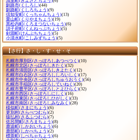
清里町
(きよさとちょう)
(6)
釧路市
(くしろし)
(44)
釧路町
(くしろちょう)
(9)
倶知安町
(くっちゃんちょう)
(13)
栗山町
(くりやまちょう)
(19)
黒松内町
(くろまつないちょう)
(6)
訓子府町
(くんねっぷちょう)
(5)
剣淵町
(けんぶちちょう)
(5)
小清水町
(こしみずちょう)
(5)
【さ行】さ・し・す・せ・そ
札幌市厚別区
(さっぽろしあつべつく)
(10)
札幌市北区
(さっぽろしきたく)
(32)
札幌市清田区
(さっぽろしきよたく)
(12)
札幌市白石区
(さっぽろししろいしく)
(17)
札幌市中央区
(さっぽろしちゅうおうく)
(56)
札幌市手稲区
(さっぽろしていねく)
(20)
札幌市豊平区
(さっぽろしとよひらく)
(32)
札幌市西区
(さっぽろしにしく)
(16)
札幌市東区
(さっぽろしひがしく)
(33)
札幌市南区
(さっぽろしみなみく)
(28)
様似町
(さまにちょう)
(6)
更別村
(さらべつむら)
(2)
猿払村
(さるふつむら)
(7)
佐呂間町
(さろまちょう)
(8)
鹿追町
(しかおいちょう)
(6)
鹿部町
(しかべちょう)
(2)
標茶町
(しべちゃちょう)
(6)