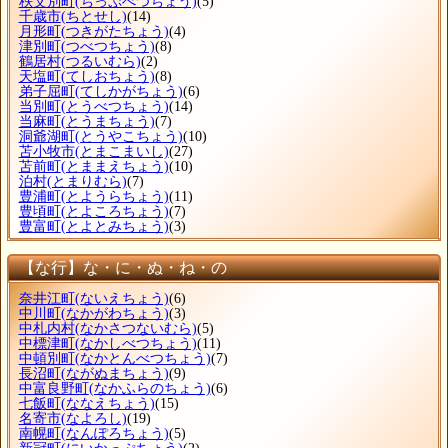
秩父別町
(ちっぷべつちょう)
(5)
千歳市
(ちとせし)
(14)
月形町
(つきがたちょう)
(4)
津別町
(つべつちょう)
(8)
鶴居村
(つるいむら)
(2)
天塩町
(てしおちょう)
(8)
弟子屈町
(てしかがちょう)
(6)
当別町
(とうべつちょう)
(14)
当麻町
(とうまちょう)
(7)
洞爺湖町
(とうやこちょう)
(10)
苫小牧市
(とまこまいし)
(27)
苫前町
(とままえちょう)
(10)
泊村
(とまりむら)
(7)
豊浦町
(とようらちょう)
(11)
豊頃町
(とよころちょう)
(7)
豊富町
(とよとみちょう)
(3)
【な行】な・に・ぬ・ね・の
奈井江町
(ないえちょう)
(6)
中川町
(なかがわちょう)
(3)
中札内村
(なかさつないむら)
(5)
中標津町
(なかしべつちょう)
(11)
中頓別町
(なかとんべつちょう)
(7)
長沼町
(ながぬまちょう)
(9)
中富良野町
(なかふらのちょう)
(6)
七飯町
(ななえちょう)
(15)
名寄市
(なよろし)
(19)
南幌町
(なんぽろちょう)
(5)