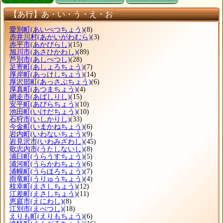
【あ行】あ・い・う・え・お
愛別町
(あいべつちょう)
(8)
赤井川村
(あかいがわむら)
(3)
赤平市
(あかびらし)
(15)
旭川市
(あさひかわし)
(89)
芦別市
(あしべつし)
(28)
足寄町
(あしょろちょう)
(7)
厚岸町
(あっけしちょう)
(14)
厚沢部町
(あっさぶちょう)
(6)
厚真町
(あつまちょう)
(4)
網走市
(あばしりし)
(15)
安平町
(あびらちょう)
(10)
池田町
(いけだちょう)
(10)
石狩市
(いしかりし)
(33)
今金町
(いまかねちょう)
(6)
岩内町
(いわないちょう)
(9)
岩見沢市
(いわみざわし)
(45)
歌志内市
(うたしないし)
(8)
浦臼町
(うらうすちょう)
(5)
浦河町
(うらかわちょう)
(6)
浦幌町
(うらほろちょう)
(7)
雨竜町
(うりゅうちょう)
(4)
枝幸町
(えさしちょう)
(12)
江差町
(えさしちょう)
(11)
恵庭市
(えにわし)
(8)
江別市
(えべつし)
(18)
えりも町
(えりもちょう)
(6)