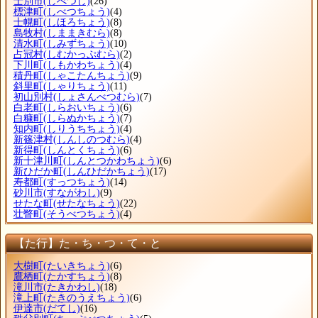
士別市
(しべつし)
(26)
標津町
(しべつちょう)
(4)
士幌町
(しほろちょう)
(8)
島牧村
(しままきむら)
(8)
清水町
(しみずちょう)
(10)
占冠村
(しむかっぷむら)
(2)
下川町
(しもかわちょう)
(4)
積丹町
(しゃこたんちょう)
(9)
斜里町
(しゃりちょう)
(11)
初山別村
(しょさんべつむら)
(7)
白老町
(しらおいちょう)
(6)
白糠町
(しらぬかちょう)
(7)
知内町
(しりうちちょう)
(4)
新篠津村
(しんしのつむら)
(4)
新得町
(しんとくちょう)
(6)
新十津川町
(しんとつかわちょう)
(6)
新ひだか町
(しんひだかちょう)
(17)
寿都町
(すっつちょう)
(14)
砂川市
(すながわし)
(9)
せたな町
(せたなちょう)
(22)
壮瞥町
(そうべつちょう)
(4)
【た行】た・ち・つ・て・と
大樹町
(たいきちょう)
(6)
鷹栖町
(たかすちょう)
(8)
滝川市
(たきかわし)
(18)
滝上町
(たきのうえちょう)
(6)
伊達市
(だてし)
(16)