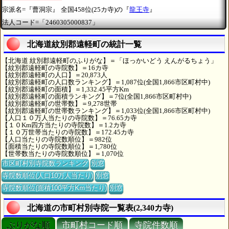
宗派名=『曹洞宗』
全国458位(25カ寺)の『
龍王寺
』
法人コード=「2460305000837」
北海道紋別郡遠軽町の統計一覧
【北海道 紋別郡遠軽町のふりがな】＝「ほっかいどう えんがるちょう」
【紋別郡遠軽町の寺院数】＝16カ寺
【紋別郡遠軽町の人口】＝20,873人
【紋別郡遠軽町の人口数ランキング】＝1,087位(全国1,866市区町村中)
【紋別郡遠軽町の面積】＝1,332.45平方Km
【紋別郡遠軽町の面積ランキング】＝7位(全国1,866市区町村中)
【紋別郡遠軽町の世帯数】＝9,278世帯
【紋別郡遠軽町の世帯数ランキング】＝1,033位(全国1,866市区町村中)
【人口１０万人当たりの寺院数】＝76.65カ寺
【１０Km四方当たりの寺院数】＝1.2カ寺
【１０万世帯当たりの寺院数】＝172.45カ寺
【人口当たりの寺院数順位】＝982位
【面積当たりの寺院数順位】＝1,780位
【世帯数当たりの寺院数順位】＝1,070位
市区町村別寺院数ランキング
別窓
寺院数順位(人口10万人当たり)
別窓
寺院数順位(面積100平方Km当たり)
別窓
北海道の市町村別寺院一覧表(2,340カ寺)
ぶりがな順
市町村コード順
寺院件数順