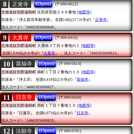
8
[Open]
正覚寺
[〒099-0622]
北海道紋別郡遠軽町
生田原安国２４６番地
[地図等]
宗派名=『浄土真宗本願寺派』
全国14位(217カ寺)の『
正覚寺
』
法人コード=「8460305000848」
9
[Open]
大真寺
[〒099-0416]
北海道紋別郡遠軽町
大通南３丁目４番地の１
[地図等]
全国1,830位(6カ寺)の『
大真寺
』
法人コード=「7460305000824」
10
[Open]
當福寺
[〒099-0414]
北海道紋別郡遠軽町
南町１丁目２番地の１０
[地図等]
宗派名=『浄土宗』
全国4,418位(2カ寺)の『
當福寺
』
法人コード=「4460305000827」
11
[Open]
日京寺
[〒099-0428]
北海道紋別郡遠軽町
西町１丁目７番地１０
[地図等]
宗派名=『日蓮宗』
全国6,973位(1カ寺)の『
日京寺
』
法人コード=「3460305000828」
12
[Open]
法願寺
[〒099-0701]