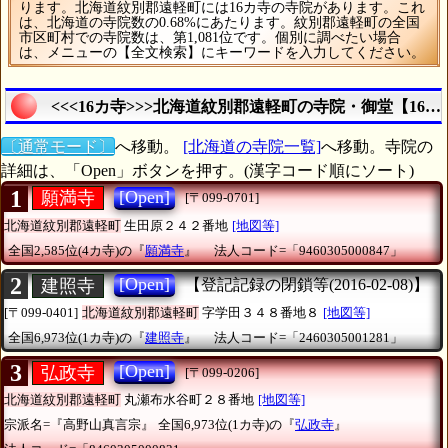
ります。北海道紋別郡遠軽町には16カ寺の寺院があります。これ
は、北海道の寺院数の0.68%にあたります。紋別郡遠軽町の全国
市区町村での寺院数は、第1,081位です。個別に調べたい場合
は、メニューの【全文検索】にキーワードを入力してください。
<<<16カ寺>>>北海道紋別郡遠軽町の寺院・御堂【16
〔通常モード〕
へ移動。
[北海道の寺院一覧]
へ移動。寺院の
詳細は、「Open」ボタンを押す。(漢字コード順にソート)
1
[Open]
願満寺
[〒099-0701]
北海道紋別郡遠軽町
生田原２４２番地
[地図等]
全国2,585位(4カ寺)の『
願満寺
』
法人コード=「9460305000847」
2
[Open]
建照寺
【登記記録の閉鎖等(2016-02-08)】
[〒099-0401]
北海道紋別郡遠軽町
字学田３４８番地８
[地図等]
全国6,973位(1カ寺)の『
建照寺
』
法人コード=「2460305001281」
3
[Open]
弘政寺
[〒099-0206]
北海道紋別郡遠軽町
丸瀬布水谷町２８番地
[地図等]
宗派名=『高野山真言宗』
全国6,973位(1カ寺)の『
弘政寺
』