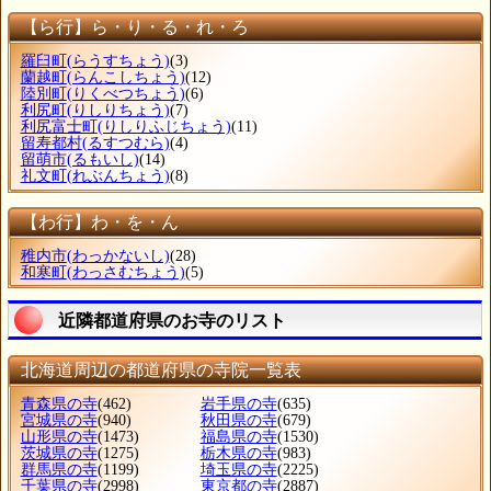
【ら行】ら・り・る・れ・ろ
羅臼町
(らうすちょう)
(3)
蘭越町
(らんこしちょう)
(12)
陸別町
(りくべつちょう)
(6)
利尻町
(りしりちょう)
(7)
利尻富士町
(りしりふじちょう)
(11)
留寿都村
(るすつむら)
(4)
留萌市
(るもいし)
(14)
礼文町
(れぶんちょう)
(8)
【わ行】わ・を・ん
稚内市
(わっかないし)
(28)
和寒町
(わっさむちょう)
(5)
近隣都道府県のお寺のリスト
北海道周辺の都道府県の寺院一覧表
青森県の寺
(462)
岩手県の寺
(635)
宮城県の寺
(940)
秋田県の寺
(679)
山形県の寺
(1473)
福島県の寺
(1530)
茨城県の寺
(1275)
栃木県の寺
(983)
群馬県の寺
(1199)
埼玉県の寺
(2225)
千葉県の寺
(2998)
東京都の寺
(2887)