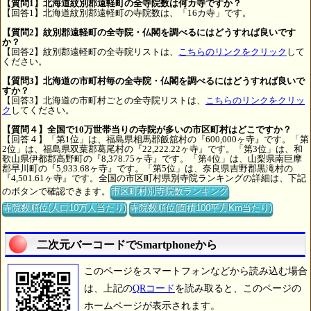
【質問1】北海道紋別郡遠軽町の全寺院数は何カ寺ですか？
【回答1】北海道紋別郡遠軽町の寺院数は、「16カ寺」です。
【質問2】紋別郡遠軽町の全寺院・仏閣を調べるにはどうすれば良いです
か？
【回答2】紋別郡遠軽町の全寺院リストは、
こちらのリンクをクリック
して
ください。
【質問3】北海道の市町村毎の全寺院・仏閣を調べるにはどうすれば良いで
すか？
【回答3】北海道の市町村ごとの全寺院リストは、
こちらのリンクをクリッ
ク
してください。
【質問４】全国で10万世帯当りの寺院が多いの市区町村はどこですか？
【回答４】「第1位」は、福島県相馬郡飯舘村の『600,000ヶ寺』です。「第
2位」は、福島県双葉郡葛尾村の『22,222.22ヶ寺』です。「第3位」は、和
歌山県伊都郡高野町の『8,378.75ヶ寺』です。「第4位」は、山梨県南巨摩
郡早川町の『5,933.68ヶ寺』です。「第5位」は、奈良県吉野郡黒滝村の
『4,501.61ヶ寺』です。全国の市区町村県別寺院ランキングの詳細は、下記
のボタンで確認できます。
市区町村別寺院数ランキング
寺院数順位(人口10万人当たり)
寺院数順位(面積100平方Km当たり)
二次元バーコードでSmartphoneから
このページをスマートフォンなどから読み込む場合
は、上記の
QRコード
を読み取ると、このページの
ホームページが表示されます。