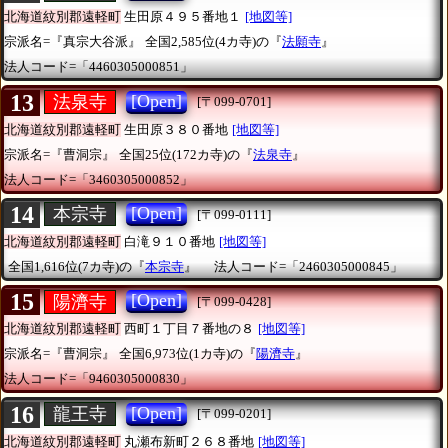
北海道紋別郡遠軽町
生田原４９５番地１
[地図等]
宗派名=『真宗大谷派』
全国2,585位(4カ寺)の『
法願寺
』
法人コード=「4460305000851」
13
[Open]
法泉寺
[〒099-0701]
北海道紋別郡遠軽町
生田原３８０番地
[地図等]
宗派名=『曹洞宗』
全国25位(172カ寺)の『
法泉寺
』
法人コード=「3460305000852」
14
[Open]
本宗寺
[〒099-0111]
北海道紋別郡遠軽町
白滝９１０番地
[地図等]
全国1,616位(7カ寺)の『
本宗寺
』
法人コード=「2460305000845」
15
[Open]
陽濟寺
[〒099-0428]
北海道紋別郡遠軽町
西町１丁目７番地の８
[地図等]
宗派名=『曹洞宗』
全国6,973位(1カ寺)の『
陽濟寺
』
法人コード=「9460305000830」
16
[Open]
龍王寺
[〒099-0201]
北海道紋別郡遠軽町
丸瀬布新町２６８番地
[地図等]