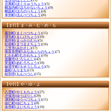
北斗市
(ほくとし)
(21)
北竜町
(ほくりゅうちょう)
(5)
幌加内町
(ほろかないちょう)
(9)
幌延町
(ほろのべちょう)
(4)
本別町
(ほんべつちょう)
(6)
【ま行】ま・み・む・め・も
幕別町
(まくべつちょう)
(15)
増毛町
(ましけちょう)
(10)
真狩村
(まっかりむら)
(5)
松前町
(まつまえちょう)
(16)
三笠市
(みかさし)
(17)
南富良野町
(みなみふらのちょう)
(7)
むかわ町
(むかわちょう)
(10)
室蘭市
(むろらんし)
(42)
芽室町
(めむろちょう)
(10)
妹背牛町
(もせうしちょう)
(5)
森町
(もりまち)
(13)
紋別市
(もんべつし)
(15)
【や行】や・ゆ・よ
八雲町
(やくもちょう)
(27)
夕張市
(ゆうばりし)
(29)
湧別町
(ゆうべつちょう)
(11)
由仁町
(ゆにちょう)
(8)
余市町
(よいちちょう)
(19)