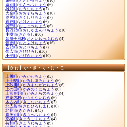
遠軽町
(えんがるちょう)
(16)
遠別町
(えんべつちょう)
(6)
雄武町
(おうむちょう)
(7)
大空町
(おおぞらちょう)
(10)
奥尻町
(おくしりちょう)
(7)
置戸町
(おけとちょう)
(6)
興部町
(おこっぺちょう)
(6)
長万部町
(おしゃまんべちょう)
(10)
小樽市
(おたるし)
(80)
音威子府村
(おといねっぷむら)
(4)
音更町
(おとふけちょう)
(16)
乙部町
(おとべちょう)
(7)
帯広市
(おびひろし)
(30)
小平町
(おびらちょう)
(10)
【か行】か・き・く・け・こ
上川町
(かみかわちょう)
(5)
上士幌町
(かみしほろちょう)
(6)
上砂川町
(かみすながわちょう)
(6)
上の国町
(かみのくにちょう)
(6)
上富良野町
(かみふらのちょう)
(4)
神恵内村
(かもえないむら)
(6)
木古内町
(きこないちょう)
(7)
北広島市
(きたひろしまし)
(10)
北見市
(きたみし)
(43)
喜茂別町
(きもべつちょう)
(4)
京極町
(きょうごくちょう)
(4)
共和町
(きょうわちょう)
(9)