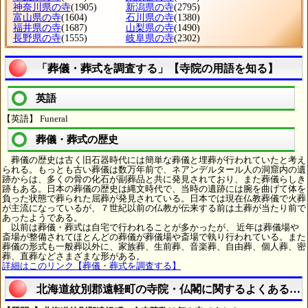
神奈川県の寺
(1905)
新潟県の寺
(2795)
富山県の寺
(1604)
石川県の寺
(1380)
福井県の寺
(1687)
山梨県の寺
(1490)
長野県の寺
(1555)
岐阜県の寺
(2302)
「葬儀・葬式を調査する」【寺院の用語を知る】
英語
【英語】 Funeral
葬儀・葬式の歴史
葬儀の歴史は古く旧石器時代には簡単な葬儀と埋葬が行われていたと考え
られる。もっとも古い葬儀は数万年前で、ネアンデルタール人の洞窟内の遺
跡からは、多くの骨の化石が副葬品と共に発見されており、また葬儀らしき
跡もある。日本の葬儀の歴史は縄文時代で、当時の遺跡には腕を曲げて体を
負った状態で葬られた屈葬が発見されている。日本では現在仏教葬儀で火葬
が主流になっているが、７世紀以前の仏教が伝来する前は土葬が当たり前で
あったようである。
以前は葬儀・葬式は自宅で行われることが多かったが、 近年は葬儀場や
斎場が整備されてほとんどの葬儀が葬儀場や斎場で執り行われている。また
葬儀の形式も一般葬以外に、家族葬、生前葬、音楽葬、自由葬、個人葬、密
葬、直葬などさまざまな形がある。
詳細はこのリンク【葬儀・葬式を調査する】
北海道紋別郡遠軽町の寺院・仏閣に関するよくある質