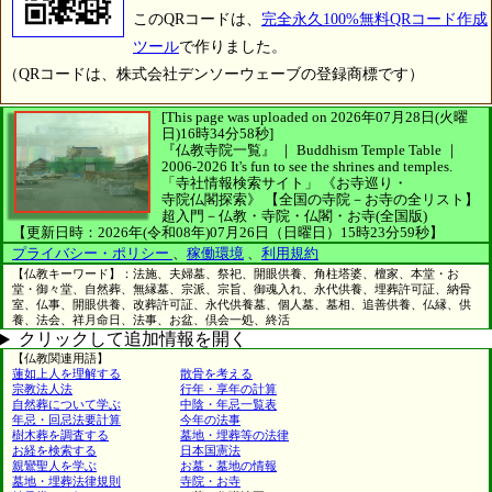
このQRコードは、
完全永久100%無料QRコード作成
ツール
で作りました。
（QRコードは、株式会社デンソーウェーブの登録商標です）
[This page was uploaded on 2026年07月28日(火曜
日)16時34分58秒]
『仏教寺院一覧』 ｜ Buddhism Temple Table
｜
2006-2026
It's fun to see
the shrines and temples.
「寺社情報検索サイト」
《お寺巡り・
寺院仏閣探索》
【全国の寺院－お寺の全リスト】
超入門－仏教・寺院・仏閣・お寺(全国版)
【更新日時：2026年(令和08年)07月26日（日曜日）15時23分59秒】
プライバシー・ポリシー
、
稼働環境
、
利用規約
【仏教キーワード】：法施、夫婦墓、祭祀、開眼供養、角柱塔婆、檀家、本堂・お
堂・御々堂、自然葬、無縁墓、宗派、宗旨、御魂入れ、永代供養、埋葬許可証、納骨
室、仏事、開眼供養、改葬許可証、永代供養墓、個人墓、墓相、追善供養、仏縁、供
養、法会、祥月命日、法事、お盆、倶会一処、終活
クリックして追加情報を開く
【仏教関連用語】
蓮如上人を理解する
散骨を考える
宗教法人法
行年・享年の計算
自然葬について学ぶ
中陰・年忌一覧表
年忌・回忌法要計算
今年の法事
樹木葬を調査する
墓地・埋葬等の法律
お経を検索する
日本国憲法
親鸞聖人を学ぶ
お墓・墓地の情報
墓地・埋葬法律規則
寺院・お寺