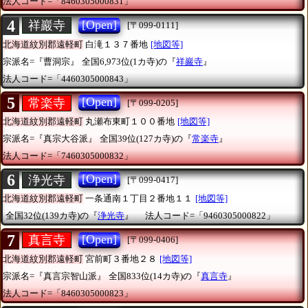
法人コード=「8460305000831」
4
[Open]
祥巖寺
[〒099-0111]
北海道紋別郡遠軽町
白滝１３７番地
[地図等]
宗派名=『曹洞宗』
全国6,973位(1カ寺)の『
祥巖寺
』
法人コード=「4460305000843」
5
[Open]
常楽寺
[〒099-0205]
北海道紋別郡遠軽町
丸瀬布東町１００番地
[地図等]
宗派名=『真宗大谷派』
全国39位(127カ寺)の『
常楽寺
』
法人コード=「7460305000832」
6
[Open]
浄光寺
[〒099-0417]
北海道紋別郡遠軽町
一条通南１丁目２番地１１
[地図等]
全国32位(139カ寺)の『
浄光寺
』
法人コード=「9460305000822」
7
[Open]
真言寺
[〒099-0406]
北海道紋別郡遠軽町
宮前町３番地２８
[地図等]
宗派名=『真言宗智山派』
全国833位(14カ寺)の『
真言寺
』
法人コード=「8460305000823」