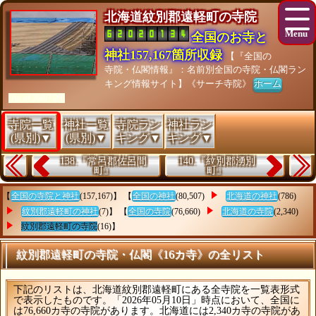
北海道紋別郡遠軽町の寺院
全国のお寺と
神社157,167箇所収録
【『全国の
寺院・仏閣情報』：名前別全国の寺院・仏閣ラン
キング情報サイト】《サーチ寺院》
ホーム
[As of 26/07/28]
寺院一覧
神社一覧
寺院ラン
神社ラン
(県別)▼
(県別)▼
キング▼
キング▼
138.『常呂郡佐呂間
140.『紋別郡湧別
町』
町』
【
全国の寺院と神社
(157,167)】 【
全国の神社
(80,507)
北海道の神社
(786)
紋別郡遠軽町の神社
(7)】 【
全国の寺院
(76,660)
北海道の寺院
(2,340)
紋別郡遠軽町の寺院
(16)】
紋別郡遠軽町の寺院・仏閣《16カ寺》の全リスト
下記のリストは、北海道紋別郡遠軽町にある全寺院を一覧表形式
で表示したものです。「2026年05月10日」時点において、全国に
は76,660カ寺の寺院があります。北海道には2,340カ寺の寺院があ