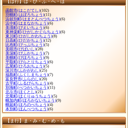
【は行】は・ひ・ふ・へ・ほ
函館市
(はこだてし)
(102)
羽幌町
(はぼろちょう)
(11)
浜頓別町
(はまとんべつちょう)
(6)
浜中町
(はまなかちょう)
(6)
美瑛町
(びえいちょう)
(6)
東神楽町
(ひがしかぐらちょう)
(6)
東川町
(ひがしかわちょう)
(8)
日高町
(ひだかちょう)
(12)
比布町
(ぴっぷちょう)
(5)
美唄市
(びばいし)
(28)
美深町
(びふかちょう)
(7)
美幌町
(びほろちょう)
(9)
平取町
(びらとりちょう)
(6)
広尾町
(ひろおちょう)
(5)
深川市
(ふかがわし)
(25)
福島町
(ふくしまちょう)
(7)
富良野市
(ふらのし)
(20)
古平町
(ふるびらちょう)
(4)
別海町
(べつかいちょう)
(11)
北斗市
(ほくとし)
(21)
北竜町
(ほくりゅうちょう)
(5)
幌加内町
(ほろかないちょう)
(9)
幌延町
(ほろのべちょう)
(4)
本別町
(ほんべつちょう)
(6)
【ま行】ま・み・む・め・も