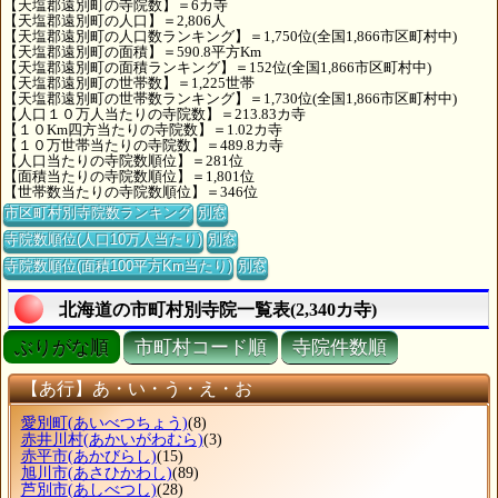
【天塩郡遠別町の寺院数】＝6カ寺
【天塩郡遠別町の人口】＝2,806人
【天塩郡遠別町の人口数ランキング】＝1,750位(全国1,866市区町村中)
【天塩郡遠別町の面積】＝590.8平方Km
【天塩郡遠別町の面積ランキング】＝152位(全国1,866市区町村中)
【天塩郡遠別町の世帯数】＝1,225世帯
【天塩郡遠別町の世帯数ランキング】＝1,730位(全国1,866市区町村中)
【人口１０万人当たりの寺院数】＝213.83カ寺
【１０Km四方当たりの寺院数】＝1.02カ寺
【１０万世帯当たりの寺院数】＝489.8カ寺
【人口当たりの寺院数順位】＝281位
【面積当たりの寺院数順位】＝1,801位
【世帯数当たりの寺院数順位】＝346位
市区町村別寺院数ランキング
別窓
寺院数順位(人口10万人当たり)
別窓
寺院数順位(面積100平方Km当たり)
別窓
北海道の市町村別寺院一覧表(2,340カ寺)
ぶりがな順
市町村コード順
寺院件数順
【あ行】あ・い・う・え・お
愛別町
(あいべつちょう)
(8)
赤井川村
(あかいがわむら)
(3)
赤平市
(あかびらし)
(15)
旭川市
(あさひかわし)
(89)
芦別市
(あしべつし)
(28)