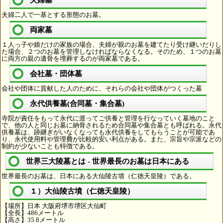
夫婦墓
夫婦二人で一基とする形態のお墓。
両家墓
１人っ子や娘だけの家族の場合、夫婦が親のお墓を建てたり受け継いだりし
た場合、２つのお墓を管理しなければならなくなる。そのため、１つのお墓
に両方の親の遺骨を埋葬するのが両家墓である。
会社墓・団体墓
会社や団体に貢献した人のために、それらの会社や団体がつくった墓
永代供養墓(合同墓・集合墓)
寺院が責任をもって永代に渡ってご供養と管理を行なっていく墓地のこと
で、他の人と同じお墓に納骨されるため合同墓や集合墓とも呼ばれる。永代
供養墓は、跡継ぎがいなくなっても永代供養をしてもらうことが可能であ
り、永代使用料や管理費が比較的安い利点がある。また、宗旨や宗派などの
制約が少ないことも特徴である。
世界三大陵墓とは - 世界最長のお墓は日本にある
世界最長のお墓は、日本にある大仙陵古墳（仁徳天皇陵）である。
１）大仙陵古墳（仁徳天皇陵）
【場所】日本 大阪府堺市堺区大仙町
【全長】486メートル
【高さ】35.8メートル