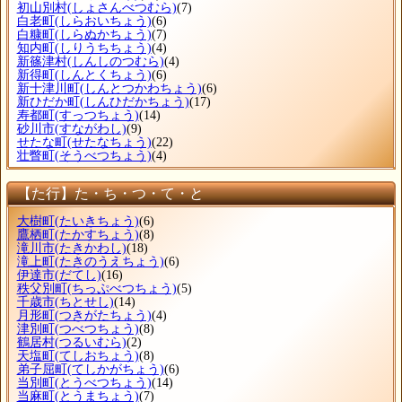
初山別村
(しょさんべつむら)
(7)
白老町
(しらおいちょう)
(6)
白糠町
(しらぬかちょう)
(7)
知内町
(しりうちちょう)
(4)
新篠津村
(しんしのつむら)
(4)
新得町
(しんとくちょう)
(6)
新十津川町
(しんとつかわちょう)
(6)
新ひだか町
(しんひだかちょう)
(17)
寿都町
(すっつちょう)
(14)
砂川市
(すながわし)
(9)
せたな町
(せたなちょう)
(22)
壮瞥町
(そうべつちょう)
(4)
【た行】た・ち・つ・て・と
大樹町
(たいきちょう)
(6)
鷹栖町
(たかすちょう)
(8)
滝川市
(たきかわし)
(18)
滝上町
(たきのうえちょう)
(6)
伊達市
(だてし)
(16)
秩父別町
(ちっぷべつちょう)
(5)
千歳市
(ちとせし)
(14)
月形町
(つきがたちょう)
(4)
津別町
(つべつちょう)
(8)
鶴居村
(つるいむら)
(2)
天塩町
(てしおちょう)
(8)
弟子屈町
(てしかがちょう)
(6)
当別町
(とうべつちょう)
(14)
当麻町
(とうまちょう)
(7)