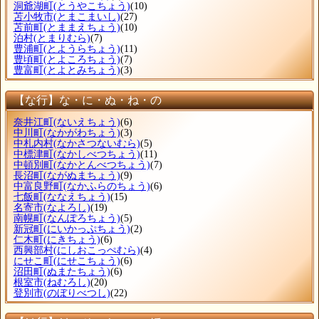
洞爺湖町
(とうやこちょう)
(10)
苫小牧市
(とまこまいし)
(27)
苫前町
(とままえちょう)
(10)
泊村
(とまりむら)
(7)
豊浦町
(とようらちょう)
(11)
豊頃町
(とよころちょう)
(7)
豊富町
(とよとみちょう)
(3)
【な行】な・に・ぬ・ね・の
奈井江町
(ないえちょう)
(6)
中川町
(なかがわちょう)
(3)
中札内村
(なかさつないむら)
(5)
中標津町
(なかしべつちょう)
(11)
中頓別町
(なかとんべつちょう)
(7)
長沼町
(ながぬまちょう)
(9)
中富良野町
(なかふらのちょう)
(6)
七飯町
(ななえちょう)
(15)
名寄市
(なよろし)
(19)
南幌町
(なんぽろちょう)
(5)
新冠町
(にいかっぷちょう)
(2)
仁木町
(にきちょう)
(6)
西興部村
(にしおこっぺむら)
(4)
にせこ町
(にせこちょう)
(6)
沼田町
(ぬまたちょう)
(6)
根室市
(ねむろし)
(20)
登別市
(のぼりべつし)
(22)