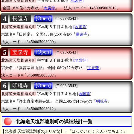
北海道天塩郡遠別町
字共栄１３３番地
[地図等]
全国1,830位(6カ寺)の『
大廣寺
』
法人コード=「1450005003010」
4
[Open]
長遠寺
[〒098-3543]
北海道天塩郡遠別町
字本町５丁目４番地
[地図等]
宗派名=『日蓮宗』
全国458位(25カ寺)の『
長遠寺
』
法人コード=「3450005003009」
5
[Open]
宝泉寺
[〒098-3543]
北海道天塩郡遠別町
字本町３丁目１番地
[地図等]
宗派名=『真言宗豊山派』
全国108位(77カ寺)の『
宝泉寺
』
法人コード=「5450005003007」
6
[Open]
明現寺
[〒098-3543]
北海道天塩郡遠別町
字本町２丁目７４番地
[地図等]
宗派名=『浄土真宗本願寺派』
全国2,585位(4カ寺)の『
明現寺
』
法人コード=「8450005003012」
北海道天塩郡遠別町の詳細統計一覧
【北海道 天塩郡遠別町のふりがな】＝「ほっかいどう えんべつちょう」