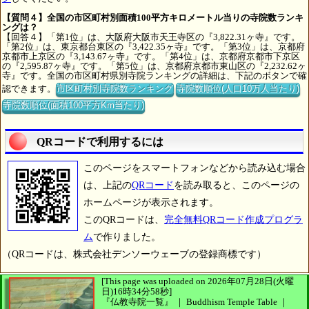
【質問４】全国の市区町村別面積100平方キロメートル当りの寺院数ランキ
ングは？
【回答４】「第1位」は、大阪府大阪市天王寺区の『3,822.31ヶ寺』です。
「第2位」は、東京都台東区の『3,422.35ヶ寺』です。「第3位」は、京都府
京都市上京区の『3,143.67ヶ寺』です。「第4位」は、京都府京都市下京区
の『2,595.87ヶ寺』です。「第5位」は、京都府京都市東山区の『2,232.62ヶ
寺』です。全国の市区町村県別寺院ランキングの詳細は、下記のボタンで確
認できます。
市区町村別寺院数ランキング
寺院数順位(人口10万人当たり)
寺院数順位(面積100平方Km当たり)
QRコードで利用するには
このページをスマートフォンなどから読み込む場合
は、上記の
QRコード
を読み取ると、このページの
ホームページが表示されます。
このQRコードは、
完全無料QRコード作成プログラ
ム
で作りました。
（QRコードは、株式会社デンソーウェーブの登録商標です）
[This page was uploaded on 2026年07月28日(火曜
日)16時34分58秒]
『仏教寺院一覧』 ｜ Buddhism Temple Table
｜