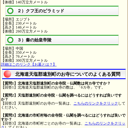
【体積】140万立方メートル
２）クフ王のピラミッド
【場所】エジプト
【全長】230メートル
【高さ】146メートル
【体積】260万立方メートル
３）秦の始皇帝陵
【場所】中国
【全長】350メートル
【高さ】76メートル
【体積】300万立方メートル
詳細はこのリンク【お墓とは？】
北海道天塩郡遠別町のお寺についてのよくある質問
【質問1】北海道天塩郡遠別町の全寺院・仏閣数は何カ寺ですか？
【回答1】北海道天塩郡遠別町のお寺の数は、「6カ寺」です。
【質問2】天塩郡遠別町の全寺院・仏閣を調べるにはどうすれば良いです
か？
【回答2】天塩郡遠別町のお寺の一覧表は、
こちらのリンクをクリック
して
ください。
【質問3】北海道の市町村毎の全寺院・仏閣を調べるにはどうすれば良いで
すか？
【回答3】北海道の市町村ごとのお寺の一覧表は、
こちらのリンクをクリッ
ク
してください。