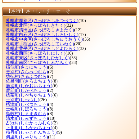
【さ行】さ・し・す・せ・そ
札幌市厚別区
(さっぽろしあつべつく)
(10)
札幌市北区
(さっぽろしきたく)
(32)
札幌市清田区
(さっぽろしきよたく)
(12)
札幌市白石区
(さっぽろししろいしく)
(17)
札幌市中央区
(さっぽろしちゅうおうく)
(56)
札幌市手稲区
(さっぽろしていねく)
(20)
札幌市豊平区
(さっぽろしとよひらく)
(32)
札幌市西区
(さっぽろしにしく)
(16)
札幌市東区
(さっぽろしひがしく)
(33)
札幌市南区
(さっぽろしみなみく)
(28)
様似町
(さまにちょう)
(6)
更別村
(さらべつむら)
(2)
猿払村
(さるふつむら)
(7)
佐呂間町
(さろまちょう)
(8)
鹿追町
(しかおいちょう)
(6)
鹿部町
(しかべちょう)
(2)
標茶町
(しべちゃちょう)
(6)
士別市
(しべつし)
(26)
標津町
(しべつちょう)
(4)
士幌町
(しほろちょう)
(8)
島牧村
(しままきむら)
(8)
清水町
(しみずちょう)
(10)
占冠村
(しむかっぷむら)
(2)
下川町
(しもかわちょう)
(4)
積丹町
(しゃこたんちょう)
(9)
斜里町
(しゃりちょう)
(11)