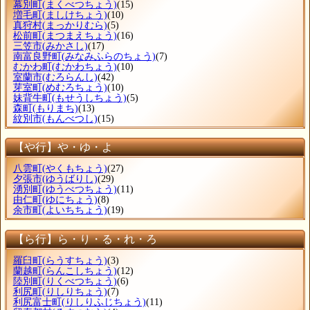
幕別町
(まくべつちょう)
(15)
増毛町
(ましけちょう)
(10)
真狩村
(まっかりむら)
(5)
松前町
(まつまえちょう)
(16)
三笠市
(みかさし)
(17)
南富良野町
(みなみふらのちょう)
(7)
むかわ町
(むかわちょう)
(10)
室蘭市
(むろらんし)
(42)
芽室町
(めむろちょう)
(10)
妹背牛町
(もせうしちょう)
(5)
森町
(もりまち)
(13)
紋別市
(もんべつし)
(15)
【や行】や・ゆ・よ
八雲町
(やくもちょう)
(27)
夕張市
(ゆうばりし)
(29)
湧別町
(ゆうべつちょう)
(11)
由仁町
(ゆにちょう)
(8)
余市町
(よいちちょう)
(19)
【ら行】ら・り・る・れ・ろ
羅臼町
(らうすちょう)
(3)
蘭越町
(らんこしちょう)
(12)
陸別町
(りくべつちょう)
(6)
利尻町
(りしりちょう)
(7)
利尻富士町
(りしりふじちょう)
(11)