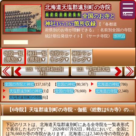
北海道天塩郡遠別町の寺院
全国のお寺と
神社157,167箇所収録
【『各都道
府県別のお寺が理解できる』：名前別全国の寺院
統計順位発信サイト】《サーチ寺院》
ホーム
[As of 26/07/28]
寺院一覧
神社一覧
寺院ラン
神社ラン
(県別)▼
(県別)▼
キング▼
キング▼
119.『苫前郡初山別
121.『天塩郡天塩
村』
町』
【
全国の寺院と神社
(157,167)】 【
全国の神社
(80,507)
北海道の神社
(786)
天塩郡遠別町の神社
(1)】 【
全国の寺院
(76,660)
北海道の寺院
(2,340)
天塩郡遠別町の寺院
(6)】
【6寺院】天塩郡遠別町の寺院・伽藍《総数は6カ寺》の統
下記のリストは、北海道天塩郡遠別町にある全寺院を一覧表形式
で表示したものです。「2026年07月02日」時点において、全国に
は76,660カ寺の寺院があります。北海道には2,340カ寺の寺院があ