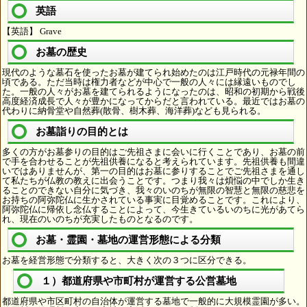
英語
【英語】 Grave
お墓の歴史
現代のような墓石を使ったお墓が建てられ始めたのは江戸時代の元禄年間の
頃である。ただ当時は権力者などが中心で一般の人々には縁遠いものでし
た。一般の人々がお墓を建てられるようになったのは、昭和の初期から戦後
高度経済成長で人々が豊かになってからだと言われている。最近ではお墓の
代わりに納骨堂や自然葬(散骨、樹木葬、海洋葬)なども見られる。
お墓詣りの目的とは
多くの方がお墓参りの目的はご先祖さまに会いに行くことであり、お墓の前
で手を合わせることが先祖供養になると考えられています。先祖供養も間違
いではありませんが、第一の目的はお墓に参りすることでご先祖さまを通し
て私たちが仏教の教えに出会うことです。つまり我々は煩悩の中でしか生き
ることのできない自分に気づき、我々のいのちが無限の智慧と無限の慈悲を
お持ちの阿弥陀仏に生かされている事実に目覚めることです。これにより、
阿弥陀仏に帰依し念仏することによって、今生きているいのちに光があてら
れ、現在のいのちが充実したものとなるのです。
お墓・霊園・墓地の運営形態による分類
お墓を経営形態で分類すると、大きく次の３つに区分できる。
１）都道府県や市町村が運営する公営墓地
都道府県や市区町村の自治体が運営する墓地で一般的に大規模霊園が多い。