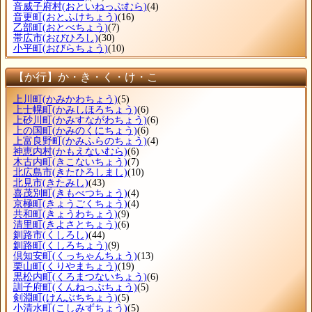
音威子府村
(おといねっぷむら)
(4)
音更町
(おとふけちょう)
(16)
乙部町
(おとべちょう)
(7)
帯広市
(おびひろし)
(30)
小平町
(おびらちょう)
(10)
【か行】か・き・く・け・こ
上川町
(かみかわちょう)
(5)
上士幌町
(かみしほろちょう)
(6)
上砂川町
(かみすながわちょう)
(6)
上の国町
(かみのくにちょう)
(6)
上富良野町
(かみふらのちょう)
(4)
神恵内村
(かもえないむら)
(6)
木古内町
(きこないちょう)
(7)
北広島市
(きたひろしまし)
(10)
北見市
(きたみし)
(43)
喜茂別町
(きもべつちょう)
(4)
京極町
(きょうごくちょう)
(4)
共和町
(きょうわちょう)
(9)
清里町
(きよさとちょう)
(6)
釧路市
(くしろし)
(44)
釧路町
(くしろちょう)
(9)
倶知安町
(くっちゃんちょう)
(13)
栗山町
(くりやまちょう)
(19)
黒松内町
(くろまつないちょう)
(6)
訓子府町
(くんねっぷちょう)
(5)
剣淵町
(けんぶちちょう)
(5)
小清水町
(こしみずちょう)
(5)