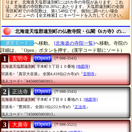
ります。北海道天塩郡遠別町には6カ寺の寺院があります。これ
は、北海道の寺院数の0.26%にあたります。天塩郡遠別町の全国
市区町村での寺院数は、第1,548位です。個別に調べたい場合
は、メニューの【全文検索】にキーワードを入力してください。
北海道天塩郡遠別町の仏教寺院・仏閣《6カ寺》の統計
〔通常モード〕
へ移動。
[北海道の寺院一覧]
へ移動。寺院の
詳細は、「Open」ボタンを押す。(漢字コード順にソート)
1
[Open]
玄明寺
[〒098-3543]
北海道天塩郡遠別町
字本町５丁目１０番地
[地図等]
宗派名=『真宗大谷派』
全国4,418位(2カ寺)の『
玄明寺
』
法人コード=「9450005003011」
2
[Open]
正法寺
[〒098-3543]
北海道天塩郡遠別町
字本町４丁目９１番地の１
[地図等]
宗派名=『曹洞宗』
全国13位(222カ寺)の『
正法寺
』
法人コード=「7450005003013」
3
[Open]
大廣寺
[〒098-3521]