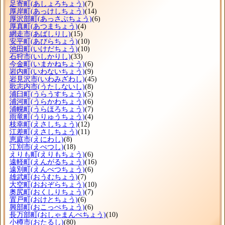
足寄町
(あしょろちょう)
(7)
厚岸町
(あっけしちょう)
(14)
厚沢部町
(あっさぶちょう)
(6)
厚真町
(あつまちょう)
(4)
網走市
(あばしりし)
(15)
安平町
(あびらちょう)
(10)
池田町
(いけだちょう)
(10)
石狩市
(いしかりし)
(33)
今金町
(いまかねちょう)
(6)
岩内町
(いわないちょう)
(9)
岩見沢市
(いわみざわし)
(45)
歌志内市
(うたしないし)
(8)
浦臼町
(うらうすちょう)
(5)
浦河町
(うらかわちょう)
(6)
浦幌町
(うらほろちょう)
(7)
雨竜町
(うりゅうちょう)
(4)
枝幸町
(えさしちょう)
(12)
江差町
(えさしちょう)
(11)
恵庭市
(えにわし)
(8)
江別市
(えべつし)
(18)
えりも町
(えりもちょう)
(6)
遠軽町
(えんがるちょう)
(16)
遠別町
(えんべつちょう)
(6)
雄武町
(おうむちょう)
(7)
大空町
(おおぞらちょう)
(10)
奥尻町
(おくしりちょう)
(7)
置戸町
(おけとちょう)
(6)
興部町
(おこっぺちょう)
(6)
長万部町
(おしゃまんべちょう)
(10)
小樽市
(おたるし)
(80)