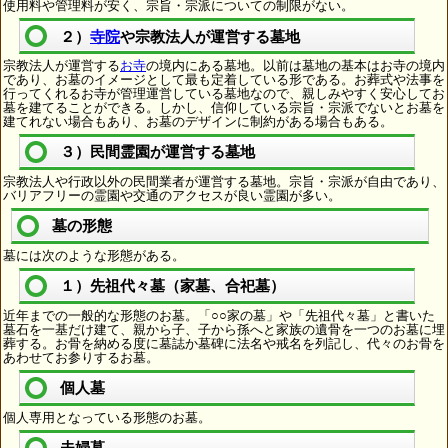
使用料や管理料が安く、宗旨・宗派についての制限がない。
２）
寺院
や宗教法人が運営する墓地
宗教法人が運営する
お寺
の境内にある墓地。以前は墓地の基本はお寺の境内
であり、お墓のイメージとして最も定着している形である。お葬式や法事を
行ってくれるお寺が管理運営している墓地なので、親しみやすく安心してお
墓を建てることができる。しかし、信仰している宗旨・宗派でないとお墓を
建てれない場合もあり、お墓のデザインに制約がある場合もある。
３）民間霊園が運営する墓地
宗教法人や行政以外の民間業者が運営する墓地。宗旨・宗派が自由であり、
バリアフリーの霊園や交通のアクセスが良い霊園が多い。
墓の形態
墓には次のような形態がある。
１）先祖代々墓（家墓、合祀墓）
近年までの一般的な形態のお墓。「○○家の墓」や「先祖代々墓」と書いた
墓石を一基だけ建て、親から子、子から孫へと家族の遺骨を一つのお墓に埋
葬する。お骨を納める度に墓誌か墓碑に法名や戒名を列記し、代々のお骨を
あわせてお参りするお墓。
個人墓
個人専用となっている形態のお墓。