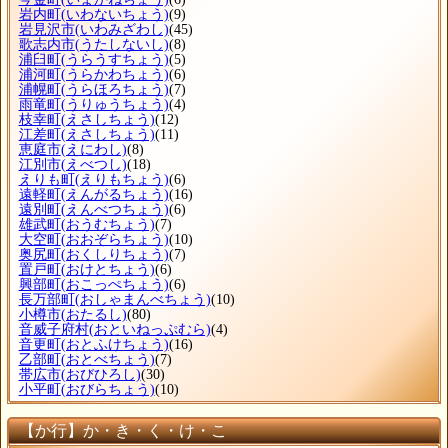
岩内町
(いわないちょう)
(9)
岩見沢市
(いわみざわし)
(45)
歌志内市
(うたしないし)
(8)
浦臼町
(うらうすちょう)
(5)
浦河町
(うらかわちょう)
(6)
浦幌町
(うらほろちょう)
(7)
雨竜町
(うりゅうちょう)
(4)
枝幸町
(えさしちょう)
(12)
江差町
(えさしちょう)
(11)
恵庭市
(えにわし)
(8)
江別市
(えべつし)
(18)
えりも町
(えりもちょう)
(6)
遠軽町
(えんがるちょう)
(16)
遠別町
(えんべつちょう)
(6)
雄武町
(おうむちょう)
(7)
大空町
(おおぞらちょう)
(10)
奥尻町
(おくしりちょう)
(7)
置戸町
(おけとちょう)
(6)
興部町
(おこっぺちょう)
(6)
長万部町
(おしゃまんべちょう)
(10)
小樽市
(おたるし)
(80)
音威子府村
(おといねっぷむら)
(4)
音更町
(おとふけちょう)
(16)
乙部町
(おとべちょう)
(7)
帯広市
(おびひろし)
(30)
小平町
(おびらちょう)
(10)
【か行】か・き・く・け・こ