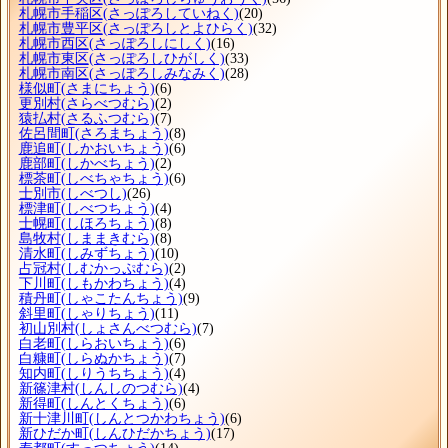
札幌市手稲区
(さっぽろしていねく)
(20)
札幌市豊平区
(さっぽろしとよひらく)
(32)
札幌市西区
(さっぽろしにしく)
(16)
札幌市東区
(さっぽろしひがしく)
(33)
札幌市南区
(さっぽろしみなみく)
(28)
様似町
(さまにちょう)
(6)
更別村
(さらべつむら)
(2)
猿払村
(さるふつむら)
(7)
佐呂間町
(さろまちょう)
(8)
鹿追町
(しかおいちょう)
(6)
鹿部町
(しかべちょう)
(2)
標茶町
(しべちゃちょう)
(6)
士別市
(しべつし)
(26)
標津町
(しべつちょう)
(4)
士幌町
(しほろちょう)
(8)
島牧村
(しままきむら)
(8)
清水町
(しみずちょう)
(10)
占冠村
(しむかっぷむら)
(2)
下川町
(しもかわちょう)
(4)
積丹町
(しゃこたんちょう)
(9)
斜里町
(しゃりちょう)
(11)
初山別村
(しょさんべつむら)
(7)
白老町
(しらおいちょう)
(6)
白糠町
(しらぬかちょう)
(7)
知内町
(しりうちちょう)
(4)
新篠津村
(しんしのつむら)
(4)
新得町
(しんとくちょう)
(6)
新十津川町
(しんとつかわちょう)
(6)
新ひだか町
(しんひだかちょう)
(17)