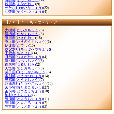
寿都町
(すっつちょう)
(14)
砂川市
(すながわし)
(9)
せたな町
(せたなちょう)
(22)
壮瞥町
(そうべつちょう)
(4)
【た行】た・ち・つ・て・と
大樹町
(たいきちょう)
(6)
鷹栖町
(たかすちょう)
(8)
滝川市
(たきかわし)
(18)
滝上町
(たきのうえちょう)
(6)
伊達市
(だてし)
(16)
秩父別町
(ちっぷべつちょう)
(5)
千歳市
(ちとせし)
(14)
月形町
(つきがたちょう)
(4)
津別町
(つべつちょう)
(8)
鶴居村
(つるいむら)
(2)
天塩町
(てしおちょう)
(8)
弟子屈町
(てしかがちょう)
(6)
当別町
(とうべつちょう)
(14)
当麻町
(とうまちょう)
(7)
洞爺湖町
(とうやこちょう)
(10)
苫小牧市
(とまこまいし)
(27)
苫前町
(とままえちょう)
(10)
泊村
(とまりむら)
(7)
豊浦町
(とようらちょう)
(11)
豊頃町
(とよころちょう)
(7)
豊富町
(とよとみちょう)
(3)