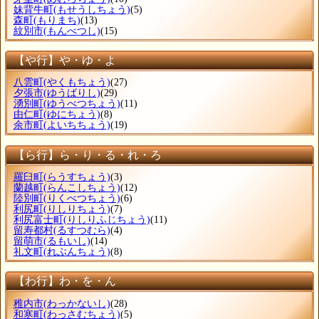
妹背牛町
(もせうしちょう)
(5)
森町
(もりまち)
(13)
紋別市
(もんべつし)
(15)
【や行】や・ゆ・よ
八雲町
(やくもちょう)
(27)
夕張市
(ゆうばりし)
(29)
湧別町
(ゆうべつちょう)
(11)
由仁町
(ゆにちょう)
(8)
余市町
(よいちちょう)
(19)
【ら行】ら・り・る・れ・ろ
羅臼町
(らうすちょう)
(3)
蘭越町
(らんこしちょう)
(12)
陸別町
(りくべつちょう)
(6)
利尻町
(りしりちょう)
(7)
利尻富士町
(りしりふじちょう)
(11)
留寿都村
(るすつむら)
(4)
留萌市
(るもいし)
(14)
礼文町
(れぶんちょう)
(8)
【わ行】わ・を・ん
稚内市
(わっかないし)
(28)
和寒町
(わっさむちょう)
(5)