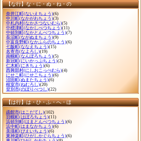
【な行】な・に・ぬ・ね・の
奈井江町
(ないえちょう)
(6)
中川町
(なかがわちょう)
(3)
中札内村
(なかさつないむら)
(5)
中標津町
(なかしべつちょう)
(11)
中頓別町
(なかとんべつちょう)
(7)
長沼町
(ながぬまちょう)
(9)
中富良野町
(なかふらのちょう)
(6)
七飯町
(ななえちょう)
(15)
名寄市
(なよろし)
(19)
南幌町
(なんぽろちょう)
(5)
新冠町
(にいかっぷちょう)
(2)
仁木町
(にきちょう)
(6)
西興部村
(にしおこっぺむら)
(4)
にせこ町
(にせこちょう)
(6)
沼田町
(ぬまたちょう)
(6)
根室市
(ねむろし)
(20)
登別市
(のぼりべつし)
(22)
【は行】は・ひ・ふ・へ・ほ
函館市
(はこだてし)
(102)
羽幌町
(はぼろちょう)
(11)
浜頓別町
(はまとんべつちょう)
(6)
浜中町
(はまなかちょう)
(6)
美瑛町
(びえいちょう)
(6)
東神楽町
(ひがしかぐらちょう)
(6)
東川町
(ひがしかわちょう)
(8)