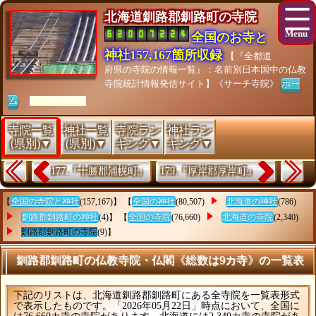
北海道釧路郡釧路町の寺院
全国のお寺と
神社157,167箇所収録
【『全都道
府県の寺院の情報一覧』：名前別日本国中の仏教
寺院統計情報発信サイト】《サーチ寺院》
ホー
ム
[As of 26/07/28]
寺院一覧
神社一覧
寺院ラン
神社ラン
(県別)▼
(県別)▼
キング▼
キング▼
177.『十勝郡浦幌町』
179.『厚岸郡厚岸町』
【
全国の寺院と神社
(157,167)】 【
全国の神社
(80,507)
北海道の神社
(786)
釧路郡釧路町の神社
(4)】 【
全国の寺院
(76,660)
北海道の寺院
(2,340)
釧路郡釧路町の寺院
(9)】
釧路郡釧路町の仏教寺院・仏閣《総数は9カ寺》の一覧表
下記のリストは、北海道釧路郡釧路町にある全寺院を一覧表形式
で表示したものです。「2026年05月22日」時点において、全国に