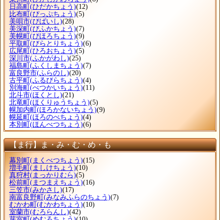
日高町
(ひだかちょう)
(12)
比布町
(ぴっぷちょう)
(5)
美唄市
(びばいし)
(28)
美深町
(びふかちょう)
(7)
美幌町
(びほろちょう)
(9)
平取町
(びらとりちょう)
(6)
広尾町
(ひろおちょう)
(5)
深川市
(ふかがわし)
(25)
福島町
(ふくしまちょう)
(7)
富良野市
(ふらのし)
(20)
古平町
(ふるびらちょう)
(4)
別海町
(べつかいちょう)
(11)
北斗市
(ほくとし)
(21)
北竜町
(ほくりゅうちょう)
(5)
幌加内町
(ほろかないちょう)
(9)
幌延町
(ほろのべちょう)
(4)
本別町
(ほんべつちょう)
(6)
【ま行】ま・み・む・め・も
幕別町
(まくべつちょう)
(15)
増毛町
(ましけちょう)
(10)
真狩村
(まっかりむら)
(5)
松前町
(まつまえちょう)
(16)
三笠市
(みかさし)
(17)
南富良野町
(みなみふらのちょう)
(7)
むかわ町
(むかわちょう)
(10)
室蘭市
(むろらんし)
(42)
芽室町
(めむろちょう)
(10)