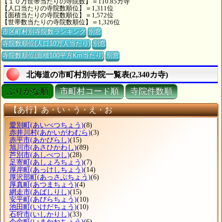
【１０万世帯当たりの寺院数】＝110.85カ寺
【人口当たりの寺院数順位】＝1,311位
【面積当たりの寺院数順位】＝1,572位
【世帯数当たりの寺院数順位】＝1,326位
市区町村別寺院数ランキング
別窓
寺院数順位(人口10万人当たり)
別窓
寺院数順位(面積100平方Km当たり)
別窓
北海道の市町村別寺院一覧表(2,340カ寺)
ぶりがな順
市町村コード順
寺院件数順
【あ行】あ・い・う・え・お
愛別町
(あいべつちょう)
(8)
赤井川村
(あかいがわむら)
(3)
赤平市
(あかびらし)
(15)
旭川市
(あさひかわし)
(89)
芦別市
(あしべつし)
(28)
足寄町
(あしょろちょう)
(7)
厚岸町
(あっけしちょう)
(14)
厚沢部町
(あっさぶちょう)
(6)
厚真町
(あつまちょう)
(4)
網走市
(あばしりし)
(15)
安平町
(あびらちょう)
(10)
池田町
(いけだちょう)
(10)
石狩市
(いしかりし)
(33)
今金町
(いまかねちょう)
(6)