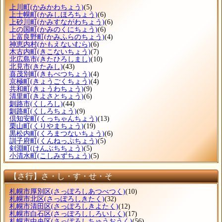
上川町
(かみかわちょう)
(5)
上士幌町
(かみしほろちょう)
(6)
上砂川町
(かみすながわちょう)
(6)
上の国町
(かみのくにちょう)
(6)
上富良野町
(かみふらのちょう)
(4)
神恵内村
(かもえないむら)
(6)
木古内町
(きこないちょう)
(7)
北広島市
(きたひろしまし)
(10)
北見市
(きたみし)
(43)
喜茂別町
(きもべつちょう)
(4)
京極町
(きょうごくちょう)
(4)
共和町
(きょうわちょう)
(9)
清里町
(きよさとちょう)
(6)
釧路市
(くしろし)
(44)
釧路町
(くしろちょう)
(9)
倶知安町
(くっちゃんちょう)
(13)
栗山町
(くりやまちょう)
(19)
黒松内町
(くろまつないちょう)
(6)
訓子府町
(くんねっぷちょう)
(5)
剣淵町
(けんぶちちょう)
(5)
小清水町
(こしみずちょう)
(5)
【さ行】さ・し・す・せ・そ
札幌市厚別区
(さっぽろしあつべつく)
(10)
札幌市北区
(さっぽろしきたく)
(32)
札幌市清田区
(さっぽろしきよたく)
(12)
札幌市白石区
(さっぽろししろいしく)
(17)
札幌市中央区
(さっぽろしちゅうおうく)
(56)