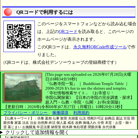
QRコードで利用するには
このページをスマートフォンなどから読み込む場合
は、上記の
QRコード
を読み取ると、このページの
ホームページが表示されます。
このQRコードは、
永久無料QRCode作成ツール
で作
りました。
（QRコードは、株式会社デンソーウェーブの登録商標です）
[This page was uploaded on 2026年07月28日(火曜
日)16時34分59秒]
『仏教寺院一覧』 ｜ Buddhism Temple Table
｜
2006-2026
It's fun to see
the shrines and temples.
「寺社情報検索サイト」
《お寺巡り・
寺院仏閣探索》
【日本の寺院の完全調査・探求】
超入門－仏教・寺院・仏閣・お寺(全国版)
【更新日時：2026年(令和08年)07月27日（月曜日）10時20分13秒】
プライバシー・ポリシー
、
稼働環境
、
利用規約
【仏教キーワード】：供養 墓相 仏事 散骨 夫婦墓 仏法 埋葬許可証 副葬品 墓誌 宗旨 開
眼供養 家墓 法名 法会 自然葬 終活 個人墓 戒名 改葬 御魂入れ 分骨 本堂・お堂・御々
堂 墓じまい お施餓鬼 年忌法要 納骨室 樹木葬 角柱塔婆 閉眼供養 永代供養
クリックして追加情報を開く
【仏教関連用語】