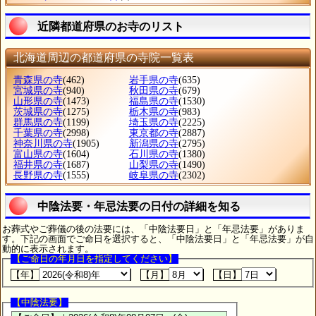
近隣都道府県のお寺のリスト
北海道周辺の都道府県の寺院一覧表
青森県の寺
(462)
岩手県の寺
(635)
宮城県の寺
(940)
秋田県の寺
(679)
山形県の寺
(1473)
福島県の寺
(1530)
茨城県の寺
(1275)
栃木県の寺
(983)
群馬県の寺
(1199)
埼玉県の寺
(2225)
千葉県の寺
(2998)
東京都の寺
(2887)
神奈川県の寺
(1905)
新潟県の寺
(2795)
富山県の寺
(1604)
石川県の寺
(1380)
福井県の寺
(1687)
山梨県の寺
(1490)
長野県の寺
(1555)
岐阜県の寺
(2302)
中陰法要・年忌法要の日付の詳細を知る
お葬式やご葬儀の後の法要には、「中陰法要日」と「年忌法要」がありま
す。下記の画面でご命日を選択すると、「中陰法要日」と「年忌法要」が自
動的に表示されます。
【ご命日の年月日を指定してください】
【年】
【月】
【日】
【中陰法要】