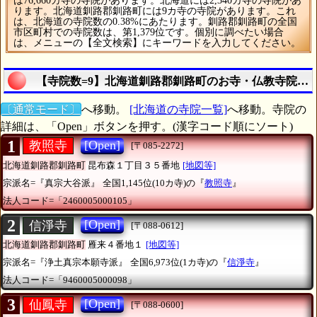
は76,660カ寺の寺院があります。北海道には2,340カ寺の寺院があ
ります。北海道釧路郡釧路町には9カ寺の寺院があります。これ
は、北海道の寺院数の0.38%にあたります。釧路郡釧路町の全国
市区町村での寺院数は、第1,379位です。個別に調べたい場合
は、メニューの【全文検索】にキーワードを入力してください。
【寺院数=9】北海道釧路郡釧路町のお寺・仏教寺院《
〔通常モード〕
へ移動。
[北海道の寺院一覧]
へ移動。寺院の
詳細は、「Open」ボタンを押す。(漢字コード順にソート)
1
[Open]
教照寺
[〒085-2272]
北海道釧路郡釧路町
昆布森１丁目３５番地
[地図等]
宗派名=『真宗大谷派』
全国1,145位(10カ寺)の『
教照寺
』
法人コード=「2460005000105」
2
[Open]
信淨寺
[〒088-0612]
北海道釧路郡釧路町
雁来４番地１
[地図等]
宗派名=『浄土真宗本願寺派』
全国6,973位(1カ寺)の『
信淨寺
』
法人コード=「9460005000098」
3
[Open]
仙鳳寺
[〒088-0600]