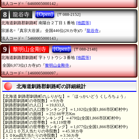
法人コード=「6460005000142」
8
[Open]
龍谷寺
[〒088-2152]
北海道釧路郡釧路町
南陽台２丁目１番地
[地図等]
宗派名=『真宗大谷派』
全国446位(26カ寺)の『
龍谷寺
』
法人コード=「5460005000143」
9
[Open]
黎明山金剛寺
[〒088-2148]
北海道釧路郡釧路町
字トリトウシ３番地
[地図等]
全国6,973位(1カ寺)の『
黎明山金剛寺
』
法人コード=「1460005000097」
北海道釧路郡釧路町の詳細統計
【北海道 釧路郡釧路町のふりがな】＝「ほっかいどう くしろちょう」
【釧路郡釧路町の寺院数】＝9カ寺
【釧路郡釧路町の人口】＝19,833人
【釧路郡釧路町の人口数ランキング】＝1,102位(全国1,866市区町村中)
【釧路郡釧路町の面積】＝252.66平方Km
【釧路郡釧路町の面積ランキング】＝479位(全国1,866市区町村中)
【釧路郡釧路町の世帯数】＝8,119世帯
【釧路郡釧路町の世帯数ランキング】＝1,077位(全国1,866市区町村中)
【人口１０万人当たりの寺院数】＝45.38カ寺
【１０Km四方当たりの寺院数】＝3.56カ寺