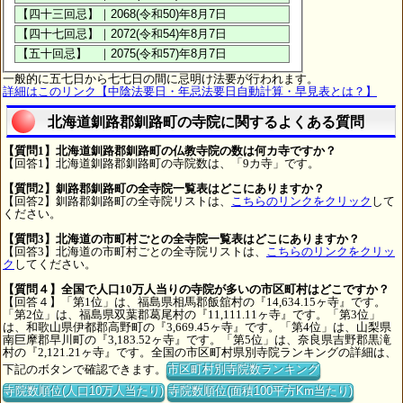
一般的に五七日から七七日の間に忌明け法要が行われます。
詳細はこのリンク【中陰法要日・年忌法要日自動計算・早見表とは？】
北海道釧路郡釧路町の寺院に関するよくある質問
【質問1】北海道釧路郡釧路町の仏教寺院の数は何カ寺ですか？
【回答1】北海道釧路郡釧路町の寺院数は、「9カ寺」です。
【質問2】釧路郡釧路町の全寺院一覧表はどこにありますか？
【回答2】釧路郡釧路町の全寺院リストは、
こちらのリンクをクリック
して
ください。
【質問3】北海道の市町村ごとの全寺院一覧表はどこにありますか？
【回答3】北海道の市町村ごとの全寺院リストは、
こちらのリンクをクリッ
ク
してください。
【質問４】全国で人口10万人当りの寺院が多いの市区町村はどこですか？
【回答４】「第1位」は、福島県相馬郡飯舘村の『14,634.15ヶ寺』です。
「第2位」は、福島県双葉郡葛尾村の『11,111.11ヶ寺』です。「第3位」
は、和歌山県伊都郡高野町の『3,669.45ヶ寺』です。「第4位」は、山梨県
南巨摩郡早川町の『3,183.52ヶ寺』です。「第5位」は、奈良県吉野郡黒滝
村の『2,121.21ヶ寺』です。全国の市区町村県別寺院ランキングの詳細は、
下記のボタンで確認できます。
市区町村別寺院数ランキング
寺院数順位(人口10万人当たり)
寺院数順位(面積100平方Km当たり)