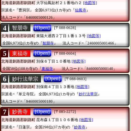
北海道釧路郡釧路町
大字仙鳳趾村２１番地の２
[地図等]
宗派名=『曹洞宗』
全国6,973位(1カ寺)の『
仙鳳寺
』
法人コード=「6460005000126」
4
[Open]
智朋寺
[〒088-0628]
北海道釧路郡釧路町
東陽大通西２丁目１番１３号
[地図等]
全国6,973位(1カ寺)の『
智朋寺
』
法人コード=「2460005001466」
5
[Open]
東福寺
[〒088-0604]
北海道釧路郡釧路町
別保６丁目１０番地
[地図等]
全国58位(108カ寺)の『
東福寺
』
法人コード=「8460005000140」
6
[Open]
妙行法華宗
[〒088-0603]
北海道釧路郡釧路町
別保南４丁目１３番地
[地図等]
宗派名=『単立寺院』
全国6,973位(1カ寺)の『
妙行法華宗
』
法人コード=「9460005000180」
7
[Open]
妙善寺
[〒085-2272]
北海道釧路郡釧路町
昆布森１丁目１０６番地
[地図等]
宗派名=『日蓮宗』
全国298位(37カ寺)の『
妙善寺
』