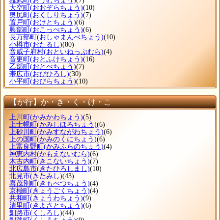
雄武町
(おうむちょう)
(7)
大空町
(おおぞらちょう)
(10)
奥尻町
(おくしりちょう)
(7)
置戸町
(おけとちょう)
(6)
興部町
(おこっぺちょう)
(6)
長万部町
(おしゃまんべちょう)
(10)
小樽市
(おたるし)
(80)
音威子府村
(おといねっぷむら)
(4)
音更町
(おとふけちょう)
(16)
乙部町
(おとべちょう)
(7)
帯広市
(おびひろし)
(30)
小平町
(おびらちょう)
(10)
【か行】か・き・く・け・こ
上川町
(かみかわちょう)
(5)
上士幌町
(かみしほろちょう)
(6)
上砂川町
(かみすながわちょう)
(6)
上の国町
(かみのくにちょう)
(6)
上富良野町
(かみふらのちょう)
(4)
神恵内村
(かもえないむら)
(6)
木古内町
(きこないちょう)
(7)
北広島市
(きたひろしまし)
(10)
北見市
(きたみし)
(43)
喜茂別町
(きもべつちょう)
(4)
京極町
(きょうごくちょう)
(4)
共和町
(きょうわちょう)
(9)
清里町
(きよさとちょう)
(6)
釧路市
(くしろし)
(44)