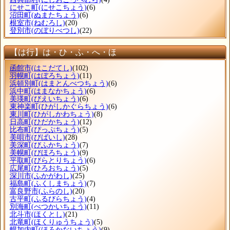
にせこ町
(にせこちょう)
(6)
沼田町
(ぬまたちょう)
(6)
根室市
(ねむろし)
(20)
登別市
(のぼりべつし)
(22)
【は行】は・ひ・ふ・へ・ほ
函館市
(はこだてし)
(102)
羽幌町
(はぼろちょう)
(11)
浜頓別町
(はまとんべつちょう)
(6)
浜中町
(はまなかちょう)
(6)
美瑛町
(びえいちょう)
(6)
東神楽町
(ひがしかぐらちょう)
(6)
東川町
(ひがしかわちょう)
(8)
日高町
(ひだかちょう)
(12)
比布町
(ぴっぷちょう)
(5)
美唄市
(びばいし)
(28)
美深町
(びふかちょう)
(7)
美幌町
(びほろちょう)
(9)
平取町
(びらとりちょう)
(6)
広尾町
(ひろおちょう)
(5)
深川市
(ふかがわし)
(25)
福島町
(ふくしまちょう)
(7)
富良野市
(ふらのし)
(20)
古平町
(ふるびらちょう)
(4)
別海町
(べつかいちょう)
(11)
北斗市
(ほくとし)
(21)
北竜町
(ほくりゅうちょう)
(5)
幌加内町
(ほろかないちょう)
(9)