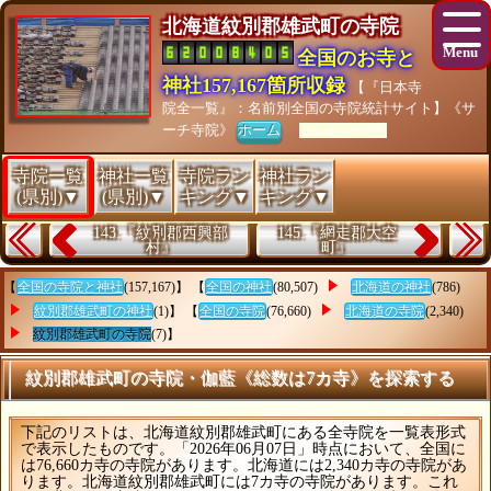
北海道紋別郡雄武町の寺院
全国のお寺と
神社157,167箇所収録
【『日本寺
院全一覧』：名前別全国の寺院統計サイト】《サ
ーチ寺院》
ホーム
[As of 26/07/28]
寺院一覧
神社一覧
寺院ラン
神社ラン
(県別)▼
(県別)▼
キング▼
キング▼
143.『紋別郡西興部
145.『網走郡大空
村』
町』
【
全国の寺院と神社
(157,167)】 【
全国の神社
(80,507)
北海道の神社
(786)
紋別郡雄武町の神社
(1)】 【
全国の寺院
(76,660)
北海道の寺院
(2,340)
紋別郡雄武町の寺院
(7)】
紋別郡雄武町の寺院・伽藍《総数は7カ寺》を探索する
下記のリストは、北海道紋別郡雄武町にある全寺院を一覧表形式
で表示したものです。「2026年06月07日」時点において、全国に
は76,660カ寺の寺院があります。北海道には2,340カ寺の寺院があ
ります。北海道紋別郡雄武町には7カ寺の寺院があります。これ