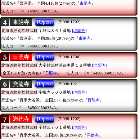
宗派名=『曹洞宗』
全国4,418位(2カ寺)の『
東皐寺
』
法人コード=「1450005003539」
4
[Open]
東陽寺
[〒098-1702]
北海道紋別郡雄武町
字雄武８６１番地
[地図等]
宗派名=『曹洞宗』
全国386位(29カ寺)の『
東陽寺
』
法人コード=「7450005003541」
5
[Open]
日照寺
[〒098-1700]
北海道紋別郡雄武町
大字雄武村基線中通１６番地
[地図等]
全国1,616位(7カ寺)の『
日照寺
』
法人コード=「6450005003542」
6
[Open]
寶龍寺
[〒098-1821]
北海道紋別郡雄武町
字幌内５００番地
[地図等]
宗派名=『真宗大谷派』
全国2,175位(5カ寺)の『
寶龍寺
』
法人コード=「5450005003543」
7
[Open]
満徳寺
[〒098-1702]
北海道紋別郡雄武町
字雄武７０１番地
[地図等]
宗派名=『真宗大谷派』
全国588位(20カ寺)の『
満徳寺
』