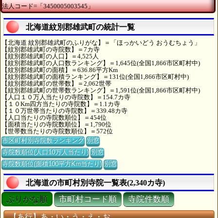
法人コード=「3450005003545」
北海道紋別郡雄武町の統計一覧
【北海道 紋別郡雄武町のふりがな】＝「ほっかいどう おうむちょう」
【紋別郡雄武町の寺院数】＝7カ寺
【紋別郡雄武町の人口】＝4,525人
【紋別郡雄武町の人口数ランキング】＝1,645位(全国1,866市区町村中)
【紋別郡雄武町の面積】＝636.86平方Km
【紋別郡雄武町の面積ランキング】＝131位(全国1,866市区町村中)
【紋別郡雄武町の世帯数】＝2,062世帯
【紋別郡雄武町の世帯数ランキング】＝1,591位(全国1,866市区町村中)
【人口１０万人当たりの寺院数】＝154.7カ寺
【１０Km四方当たりの寺院数】＝1.1カ寺
【１０万世帯当たりの寺院数】＝339.48カ寺
【人口当たりの寺院数順位】＝454位
【面積当たりの寺院数順位】＝1,790位
【世帯数当たりの寺院数順位】＝572位
市区町村別寺院数ランキング
別窓
寺院数順位(人口10万人当たり)
別窓
寺院数順位(面積100平方Km当たり)
別窓
北海道の市町村別寺院一覧表(2,340カ寺)
ぶりがな順
市町村コード順
寺院件数順
【あ行】あ・い・う・え・お