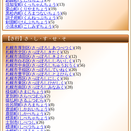
釧路町
(くしろちょう)
(9)
倶知安町
(くっちゃんちょう)
(13)
栗山町
(くりやまちょう)
(19)
黒松内町
(くろまつないちょう)
(6)
訓子府町
(くんねっぷちょう)
(5)
剣淵町
(けんぶちちょう)
(5)
小清水町
(こしみずちょう)
(5)
【さ行】さ・し・す・せ・そ
札幌市厚別区
(さっぽろしあつべつく)
(10)
札幌市北区
(さっぽろしきたく)
(32)
札幌市清田区
(さっぽろしきよたく)
(12)
札幌市白石区
(さっぽろししろいしく)
(17)
札幌市中央区
(さっぽろしちゅうおうく)
(56)
札幌市手稲区
(さっぽろしていねく)
(20)
札幌市豊平区
(さっぽろしとよひらく)
(32)
札幌市西区
(さっぽろしにしく)
(16)
札幌市東区
(さっぽろしひがしく)
(33)
札幌市南区
(さっぽろしみなみく)
(28)
様似町
(さまにちょう)
(6)
更別村
(さらべつむら)
(2)
猿払村
(さるふつむら)
(7)
佐呂間町
(さろまちょう)
(8)
鹿追町
(しかおいちょう)
(6)
鹿部町
(しかべちょう)
(2)
標茶町
(しべちゃちょう)
(6)
士別市
(しべつし)
(26)
標津町
(しべつちょう)
(4)