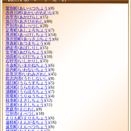
愛別町
(あいべつちょう)
(8)
赤井川村
(あかいがわむら)
(3)
赤平市
(あかびらし)
(15)
旭川市
(あさひかわし)
(89)
芦別市
(あしべつし)
(28)
足寄町
(あしょろちょう)
(7)
厚岸町
(あっけしちょう)
(14)
厚沢部町
(あっさぶちょう)
(6)
厚真町
(あつまちょう)
(4)
網走市
(あばしりし)
(15)
安平町
(あびらちょう)
(10)
池田町
(いけだちょう)
(10)
石狩市
(いしかりし)
(33)
今金町
(いまかねちょう)
(6)
岩内町
(いわないちょう)
(9)
岩見沢市
(いわみざわし)
(45)
歌志内市
(うたしないし)
(8)
浦臼町
(うらうすちょう)
(5)
浦河町
(うらかわちょう)
(6)
浦幌町
(うらほろちょう)
(7)
雨竜町
(うりゅうちょう)
(4)
枝幸町
(えさしちょう)
(12)
江差町
(えさしちょう)
(11)
恵庭市
(えにわし)
(8)
江別市
(えべつし)
(18)
えりも町
(えりもちょう)
(6)
遠軽町
(えんがるちょう)
(16)
遠別町
(えんべつちょう)
(6)