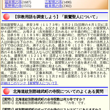
福井県の寺
(1687)
山梨県の寺
(1490)
長野県の寺
(1555)
岐阜県の寺
(2302)
【宗教用語を調査しよう】「親鸞聖人について」
宗祖親鸞聖人は、承安３年（１１７３年）５月２１日(旧暦の４月１日)に京
都の日野でご誕生になられる。お父さま（藤原有範と言われる）が親鸞聖人
が４歳の時に、お母さま（吉光御前と言われる）が８歳の時にご逝去され
る。治承５年（１１８１年）親鸞聖人が９歳の時に、慈円の下で出家得度さ
れ、比叡山天台宗の僧となられる。建仁元年（１２０１年）の春頃、親鸞聖
人は比叡山を下山され、六角堂に百日参籠される。その後、吉水の法然上人
の下で信心決定され、弟子となられる。建永２年（１２０７年）、後鳥羽上
皇の怒りに触れ、専修念仏の禁止と西意善綽房・性願房・住蓮房・安楽房遵
西の４名を死罪、法然上人ならびに親鸞聖人を含む７名の弟子が流罪に処せ
られる。 建暦元年（１２１１年）流罪より５年後、親鸞聖人の流罪が許さ
れる。建保２年（１２１４年）東国での布教活動のため、性信などの門弟と
共に越後を出発し、常陸国に向かう。親鸞聖人が６０歳を過ぎた頃、京都に
帰京される。その後は著作活動に励まられ、「教行信証」、「浄土和讃」、
「高僧和讃」、「唯信鈔文意」、「尊号真像銘文」「愚禿鈔」、「入出二門
偈」「四十八誓願」、「正像末和讃」「一念多念文意」などを著作される。
旧暦の弘長２年（１２６２年）１１月２８日（新暦の１２６３年１月１６
日）親鸞聖人は９０歳で入滅される。
詳細はこのリンク【親鸞聖人について】
北海道紋別郡雄武町の寺院についてのよくある質問
【質問1】北海道紋別郡雄武町の全寺院数は何カ寺ですか？
【回答1】北海道紋別郡雄武町の寺院数は、「7カ寺」です。
【質問2】紋別郡雄武町のすべてのお寺のリストはどこにありますか？