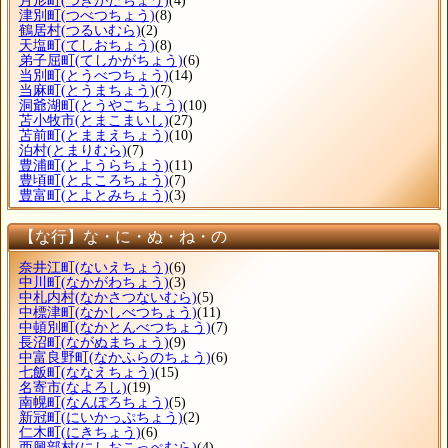
月形町
(つきがたちょう)
(4)
津別町
(つべつちょう)
(8)
鶴居村
(つるいむら)
(2)
天塩町
(てしおちょう)
(8)
弟子屈町
(てしかがちょう)
(6)
当別町
(とうべつちょう)
(14)
当麻町
(とうまちょう)
(7)
洞爺湖町
(とうやこちょう)
(10)
苫小牧市
(とまこまいし)
(27)
苫前町
(とままえちょう)
(10)
泊村
(とまりむら)
(7)
豊浦町
(とようらちょう)
(11)
豊頃町
(とよころちょう)
(7)
豊富町
(とよとみちょう)
(3)
【な行】な・に・ぬ・ね・の
奈井江町
(ないえちょう)
(6)
中川町
(なかがわちょう)
(3)
中札内村
(なかさつないむら)
(5)
中標津町
(なかしべつちょう)
(11)
中頓別町
(なかとんべつちょう)
(7)
長沼町
(ながぬまちょう)
(9)
中富良野町
(なかふらのちょう)
(6)
七飯町
(ななえちょう)
(15)
名寄市
(なよろし)
(19)
南幌町
(なんぽろちょう)
(5)
新冠町
(にいかっぷちょう)
(2)
仁木町
(にきちょう)
(6)
西興部村
(にしおこっぺむら)
(4)