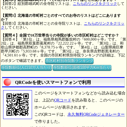
【回答2】紋別郡雄武町の全寺院リストは、
こちらのリンクをクリック
して
ください。
【質問3】北海道の市町村ごとのすべてのお寺のリストはどこにあります
か？
【回答3】北海道の市町村ごとの全寺院リストは、
こちらのリンクをクリッ
ク
してください。
【質問４】全国で10万世帯当りの寺院が多いの市区町村はどこですか？
【回答４】「第1位」は、福島県相馬郡飯舘村の『600,000ヶ寺』です。「第
2位」は、福島県双葉郡葛尾村の『22,222.22ヶ寺』です。「第3位」は、和
歌山県伊都郡高野町の『8,378.75ヶ寺』です。「第4位」は、山梨県南巨摩
郡早川町の『5,933.68ヶ寺』です。「第5位」は、奈良県吉野郡黒滝村の
『4,501.61ヶ寺』です。全国の市区町村県別寺院ランキングの詳細は、下記
のボタンで確認できます。
市区町村別寺院数ランキング
寺院数順位(人口10万人当たり)
寺院数順位(面積100平方Km当たり)
QRCodeを使いスマートフォンで利用
このページをスマートフォンなどから読み込む場合
は、上記の
QRコード
を読み取ると、このページの
ホームページが表示されます。
このQRコードは、
永久無料QRCodeジェネレーター
で作りました。