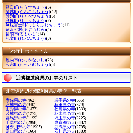
羅臼町
(らうすちょう)
(3)
蘭越町
(らんこしちょう)
(12)
陸別町
(りくべつちょう)
(6)
利尻町
(りしりちょう)
(7)
利尻富士町
(りしりふじちょう)
(11)
留寿都村
(るすつむら)
(4)
留萌市
(るもいし)
(14)
礼文町
(れぶんちょう)
(8)
【わ行】わ・を・ん
稚内市
(わっかないし)
(28)
和寒町
(わっさむちょう)
(5)
近隣都道府県のお寺のリスト
北海道周辺の都道府県の寺院一覧表
青森県の寺
(462)
岩手県の寺
(635)
宮城県の寺
(940)
秋田県の寺
(679)
山形県の寺
(1473)
福島県の寺
(1530)
茨城県の寺
(1275)
栃木県の寺
(983)
群馬県の寺
(1199)
埼玉県の寺
(2225)
千葉県の寺
(2998)
東京都の寺
(2887)
神奈川県の寺
(1905)
新潟県の寺
(2795)
富山県の寺
(1604)
石川県の寺
(1380)