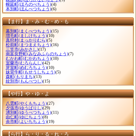
幌延町
(ほろのべちょう)
(4)
本別町
(ほんべつちょう)
(6)
【ま行】ま・み・む・め・も
幕別町
(まくべつちょう)
(15)
増毛町
(ましけちょう)
(10)
真狩村
(まっかりむら)
(5)
松前町
(まつまえちょう)
(16)
三笠市
(みかさし)
(17)
南富良野町
(みなみふらのちょう)
(7)
むかわ町
(むかわちょう)
(10)
室蘭市
(むろらんし)
(42)
芽室町
(めむろちょう)
(10)
妹背牛町
(もせうしちょう)
(5)
森町
(もりまち)
(13)
紋別市
(もんべつし)
(15)
【や行】や・ゆ・よ
八雲町
(やくもちょう)
(27)
夕張市
(ゆうばりし)
(29)
湧別町
(ゆうべつちょう)
(11)
由仁町
(ゆにちょう)
(8)
余市町
(よいちちょう)
(19)
【ら行】ら・り・る・れ・ろ