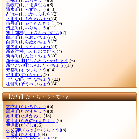
士幌町
(しほろちょう)
(8)
島牧村
(しままきむら)
(8)
清水町
(しみずちょう)
(10)
占冠村
(しむかっぷむら)
(2)
下川町
(しもかわちょう)
(4)
積丹町
(しゃこたんちょう)
(9)
斜里町
(しゃりちょう)
(11)
初山別村
(しょさんべつむら)
(7)
白老町
(しらおいちょう)
(6)
白糠町
(しらぬかちょう)
(7)
知内町
(しりうちちょう)
(4)
新篠津村
(しんしのつむら)
(4)
新得町
(しんとくちょう)
(6)
新十津川町
(しんとつかわちょう)
(6)
新ひだか町
(しんひだかちょう)
(17)
寿都町
(すっつちょう)
(14)
砂川市
(すながわし)
(9)
せたな町
(せたなちょう)
(22)
壮瞥町
(そうべつちょう)
(4)
【た行】た・ち・つ・て・と
大樹町
(たいきちょう)
(6)
鷹栖町
(たかすちょう)
(8)
滝川市
(たきかわし)
(18)
滝上町
(たきのうえちょう)
(6)
伊達市
(だてし)
(16)
秩父別町
(ちっぷべつちょう)
(5)
千歳市
(ちとせし)
(14)