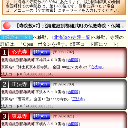
は、北海道の寺院数の0.30%にあたります。紋別郡雄武町の全国
市区町村での寺院数は、第1,489位です。個別に調べたい場合
は、メニューの【全文検索】にキーワードを入力してください。
【寺院数=7】北海道紋別郡雄武町の仏教寺院・仏閣《
〔通常モード〕
へ移動。
[北海道の寺院一覧]
へ移動。寺院の
詳細は、「Open」ボタンを押す。(漢字コード順にソート)
1
[Open]
心光寺
[〒098-1702]
北海道紋別郡雄武町
字雄武４００番地
[地図等]
宗派名=『浄土真宗本願寺派』
全国188位(51カ寺)の『
心光寺
』
法人コード=「6450005003534」
2
[Open]
正法寺
[〒098-1703]
北海道紋別郡雄武町
字沢木５１０番地
[地図等]
宗派名=『曹洞宗』
全国13位(222カ寺)の『
正法寺
』
法人コード=「7450005003533」
3
[Open]
東皐寺
[〒098-1821]
北海道紋別郡雄武町
字幌内３９３番地
[地図等]