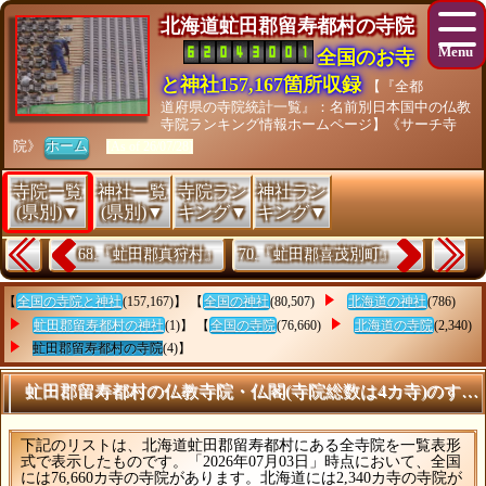
北海道虻田郡留寿都村の寺院
全国のお寺
と神社157,167箇所収録
【『全都
道府県の寺院統計一覧』：名前別日本国中の仏教
寺院ランキング情報ホームページ】《サーチ寺
院》
ホーム
[As of 26/07/28]
寺院一覧
神社一覧
寺院ラン
神社ラン
(県別)▼
(県別)▼
キング▼
キング▼
68.『虻田郡真狩村』
70.『虻田郡喜茂別町』
【
全国の寺院と神社
(157,167)】 【
全国の神社
(80,507)
北海道の神社
(786)
虻田郡留寿都村の神社
(1)】 【
全国の寺院
(76,660)
北海道の寺院
(2,340)
虻田郡留寿都村の寺院
(4)】
虻田郡留寿都村の仏教寺院・仏閣(寺院総数は4カ寺)のすべ
下記のリストは、北海道虻田郡留寿都村にある全寺院を一覧表形
式で表示したものです。「2026年07月03日」時点において、全国
には76,660カ寺の寺院があります。北海道には2,340カ寺の寺院が