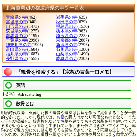
北海道周辺の都道府県の寺院一覧表
青森県の寺
(462)
岩手県の寺
(635)
宮城県の寺
(940)
秋田県の寺
(679)
山形県の寺
(1473)
福島県の寺
(1530)
茨城県の寺
(1275)
栃木県の寺
(983)
群馬県の寺
(1199)
埼玉県の寺
(2225)
千葉県の寺
(2998)
東京都の寺
(2887)
神奈川県の寺
(1905)
新潟県の寺
(2795)
富山県の寺
(1604)
石川県の寺
(1380)
福井県の寺
(1687)
山梨県の寺
(1490)
長野県の寺
(1555)
岐阜県の寺
(2302)
「散骨を検索する」【宗教の言葉一口メモ】
英語
【英語】 Ash scattering
散骨とは
明治時代以降、火葬した後の遺骨や遺灰はお墓を作って納骨することが一般
的であった。しかし現代では、
お墓
の購入はかなり高価なものとなり、また
少子化や高齢化、核家族化などでお墓を建ててもそのお墓を引き継いでくれ
る者がいないという問題も生まれている。また仮に引き継いでくれても、転
勤などで遠方のためお墓を建てても管理できないという問題も生じている。
そのため、火葬された遺骨を細かく砕いて山や海や川などにまく散骨が行わ