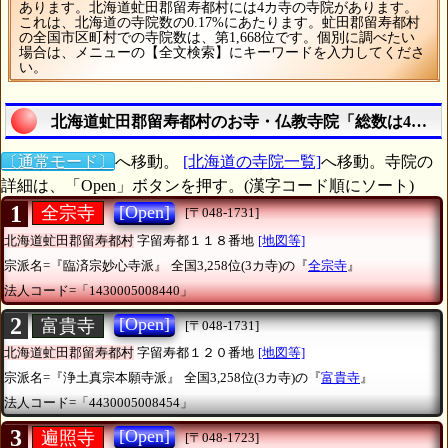
あります。北海道虻田郡留寿都村には4カ寺の寺院があります。
これは、北海道の寺院数の0.17%にあたります。虻田郡留寿都村
の全国市区町村での寺院数は、第1,668位です。個別に調べたい
場合は、メニューの【全文検索】にキーワードを入力してくださ
い。
北海道虻田郡留寿都村のお寺・仏教寺院「総数は4カ寺
〔通常モード〕
へ移動。
[北海道の寺院一覧]
へ移動。寺院の
詳細は、「Open」ボタンを押す。(漢字コード順にソート)
1
[Open]
全宗寺
[〒048-1731]
北海道虻田郡留寿都村
字留寿都１１８番地
[地図等]
宗派名=『臨済宗妙心寺派』
全国3,258位(3カ寺)の『
全宗寺
』
法人コード=「1430005008440」
2
[Open]
富貴寺
[〒048-1731]
北海道虻田郡留寿都村
字留寿都１２０番地
[地図等]
宗派名=『浄土真宗本願寺派』
全国3,258位(3カ寺)の『
富貴寺
』
法人コード=「4430005008454」
3
[Open]
遍照寺
[〒048-1723]