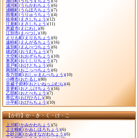
浦臼町
(うらうすちょう)
(5)
浦河町
(うらかわちょう)
(6)
浦幌町
(うらほろちょう)
(7)
雨竜町
(うりゅうちょう)
(4)
枝幸町
(えさしちょう)
(12)
江差町
(えさしちょう)
(11)
恵庭市
(えにわし)
(8)
江別市
(えべつし)
(18)
えりも町
(えりもちょう)
(6)
遠軽町
(えんがるちょう)
(16)
遠別町
(えんべつちょう)
(6)
雄武町
(おうむちょう)
(7)
大空町
(おおぞらちょう)
(10)
奥尻町
(おくしりちょう)
(7)
置戸町
(おけとちょう)
(6)
興部町
(おこっぺちょう)
(6)
長万部町
(おしゃまんべちょう)
(10)
小樽市
(おたるし)
(80)
音威子府村
(おといねっぷむら)
(4)
音更町
(おとふけちょう)
(16)
乙部町
(おとべちょう)
(7)
帯広市
(おびひろし)
(30)
小平町
(おびらちょう)
(10)
【か行】か・き・く・け・こ
上川町
(かみかわちょう)
(5)
上士幌町
(かみしほろちょう)
(6)
上砂川町
(かみすながわちょう)
(6)