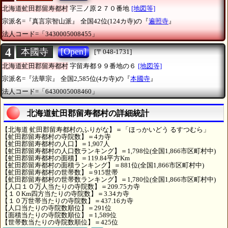
北海道虻田郡留寿都村
字三ノ原２７０番地
[地図等]
宗派名=『真言宗智山派』
全国42位(124カ寺)の『
遍照寺
』
法人コード=「3430005008455」
4
[Open]
本國寺
[〒048-1731]
北海道虻田郡留寿都村
字留寿都９９番地の６
[地図等]
宗派名=『法華宗』
全国2,585位(4カ寺)の『
本國寺
』
法人コード=「6430005008460」
北海道虻田郡留寿都村の詳細統計
【北海道 虻田郡留寿都村のふりがな】＝「ほっかいどう るすつむら」
【虻田郡留寿都村の寺院数】＝4カ寺
【虻田郡留寿都村の人口】＝1,907人
【虻田郡留寿都村の人口数ランキング】＝1,798位(全国1,866市区町村中)
【虻田郡留寿都村の面積】＝119.84平方Km
【虻田郡留寿都村の面積ランキング】＝881位(全国1,866市区町村中)
【虻田郡留寿都村の世帯数】＝915世帯
【虻田郡留寿都村の世帯数ランキング】＝1,780位(全国1,866市区町村中)
【人口１０万人当たりの寺院数】＝209.75カ寺
【１０Km四方当たりの寺院数】＝3.34カ寺
【１０万世帯当たりの寺院数】＝437.16カ寺
【人口当たりの寺院数順位】＝291位
【面積当たりの寺院数順位】＝1,589位
【世帯数当たりの寺院数順位】＝425位