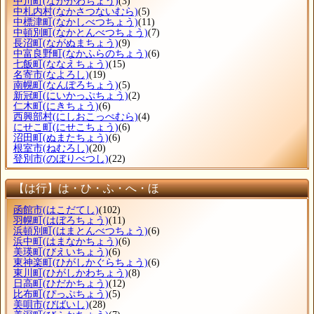
中川町
(なかがわちょう)
(3)
中札内村
(なかさつないむら)
(5)
中標津町
(なかしべつちょう)
(11)
中頓別町
(なかとんべつちょう)
(7)
長沼町
(ながぬまちょう)
(9)
中富良野町
(なかふらのちょう)
(6)
七飯町
(ななえちょう)
(15)
名寄市
(なよろし)
(19)
南幌町
(なんぽろちょう)
(5)
新冠町
(にいかっぷちょう)
(2)
仁木町
(にきちょう)
(6)
西興部村
(にしおこっぺむら)
(4)
にせこ町
(にせこちょう)
(6)
沼田町
(ぬまたちょう)
(6)
根室市
(ねむろし)
(20)
登別市
(のぼりべつし)
(22)
【は行】は・ひ・ふ・へ・ほ
函館市
(はこだてし)
(102)
羽幌町
(はぼろちょう)
(11)
浜頓別町
(はまとんべつちょう)
(6)
浜中町
(はまなかちょう)
(6)
美瑛町
(びえいちょう)
(6)
東神楽町
(ひがしかぐらちょう)
(6)
東川町
(ひがしかわちょう)
(8)
日高町
(ひだかちょう)
(12)
比布町
(ぴっぷちょう)
(5)
美唄市
(びばいし)
(28)