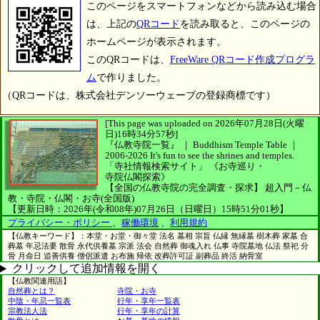
このページをスマートフォンなどから読み込む場合
は、上記の
QRコード
を読み取ると、このページの
ホームページが表示されます。
このQRコードは、
FreeWare QRコード作成プログラ
ム
で作りました。
（QRコードは、株式会社デンソーウェーブの登録商標です）
[This page was uploaded on 2026年07月28日(火曜
日)16時34分57秒]
『仏教寺院一覧』 ｜ Buddhism Temple Table
｜
2006-2026
It's fun to see
the shrines and temples.
「寺社情報検索サイト」
《お寺巡り・
寺院仏閣探索》
【全国の仏教寺院の完全調査・探求】
超入門－仏
教・寺院・仏閣・お寺(全国版)
【更新日時：2026年(令和08年)07月26日（日曜日）15時51分01秒】
プライバシー・ポリシー
、
稼働環境
、
利用規約
【仏教キーワード】：本堂・お堂・御々堂 法名 墓相 宗旨 仏縁 無縁墓 樹木葬 家墓 合
葬墓 年忌法要 散骨 永代供養墓 宗派 法会 自然葬 御魂入れ 仏事 寺院墓地 仏法 祭祀 分
骨 月命日 追善供養 僧侶派遣 お布施 帰依 改葬許可証 副葬品 終活 納骨室
クリックして追加情報を開く
【仏教関連用語】
自然葬とは？
寺院・お寺
中陰・年忌一覧表
行年・享年一覧表
宗教法人法
行年・享年の計算