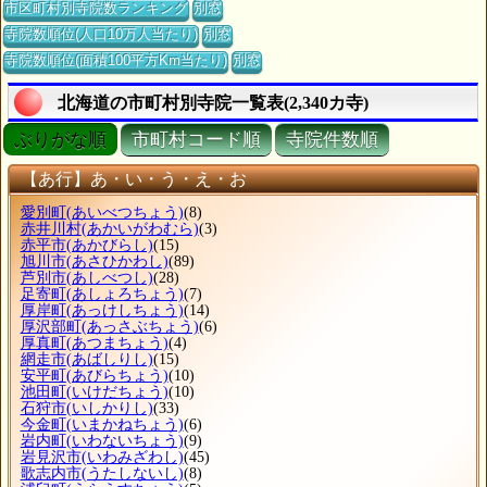
市区町村別寺院数ランキング
別窓
寺院数順位(人口10万人当たり)
別窓
寺院数順位(面積100平方Km当たり)
別窓
北海道の市町村別寺院一覧表(2,340カ寺)
ぶりがな順
市町村コード順
寺院件数順
【あ行】あ・い・う・え・お
愛別町
(あいべつちょう)
(8)
赤井川村
(あかいがわむら)
(3)
赤平市
(あかびらし)
(15)
旭川市
(あさひかわし)
(89)
芦別市
(あしべつし)
(28)
足寄町
(あしょろちょう)
(7)
厚岸町
(あっけしちょう)
(14)
厚沢部町
(あっさぶちょう)
(6)
厚真町
(あつまちょう)
(4)
網走市
(あばしりし)
(15)
安平町
(あびらちょう)
(10)
池田町
(いけだちょう)
(10)
石狩市
(いしかりし)
(33)
今金町
(いまかねちょう)
(6)
岩内町
(いわないちょう)
(9)
岩見沢市
(いわみざわし)
(45)
歌志内市
(うたしないし)
(8)