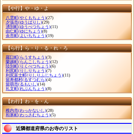
【や行】や・ゆ・よ
八雲町
(やくもちょう)
(27)
夕張市
(ゆうばりし)
(29)
湧別町
(ゆうべつちょう)
(11)
由仁町
(ゆにちょう)
(8)
余市町
(よいちちょう)
(19)
【ら行】ら・り・る・れ・ろ
羅臼町
(らうすちょう)
(3)
蘭越町
(らんこしちょう)
(12)
陸別町
(りくべつちょう)
(6)
利尻町
(りしりちょう)
(7)
利尻富士町
(りしりふじちょう)
(11)
留寿都村
(るすつむら)
(4)
留萌市
(るもいし)
(14)
礼文町
(れぶんちょう)
(8)
【わ行】わ・を・ん
稚内市
(わっかないし)
(28)
和寒町
(わっさむちょう)
(5)
近隣都道府県のお寺のリスト