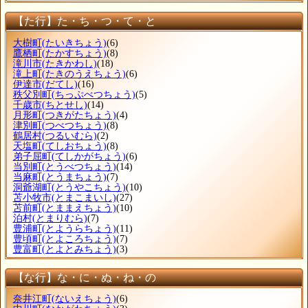
【た行】た・ち・つ・て・と
大樹町
(たいきちょう)
(6)
鷹栖町
(たかすちょう)
(8)
滝川市
(たきかわし)
(18)
滝上町
(たきのうえちょう)
(6)
伊達市
(だてし)
(16)
秩父別町
(ちっぷべつちょう)
(5)
千歳市
(ちとせし)
(14)
月形町
(つきがたちょう)
(4)
津別町
(つべつちょう)
(8)
鶴居村
(つるいむら)
(2)
天塩町
(てしおちょう)
(8)
弟子屈町
(てしかがちょう)
(6)
当別町
(とうべつちょう)
(14)
当麻町
(とうまちょう)
(7)
洞爺湖町
(とうやこちょう)
(10)
苫小牧市
(とまこまいし)
(27)
苫前町
(とままえちょう)
(10)
泊村
(とまりむら)
(7)
豊浦町
(とようらちょう)
(11)
豊頃町
(とよころちょう)
(7)
豊富町
(とよとみちょう)
(3)
【な行】な・に・ぬ・ね・の
奈井江町
(ないえちょう)
(6)