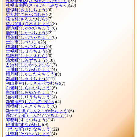
札幌市東区
(さっぽろしひがしく)
(33)
札幌市南区
(さっぽろしみなみく)
(28)
様似町
(さまにちょう)
(6)
更別村
(さらべつむら)
(2)
猿払村
(さるふつむら)
(7)
佐呂間町
(さろまちょう)
(8)
鹿追町
(しかおいちょう)
(6)
鹿部町
(しかべちょう)
(2)
標茶町
(しべちゃちょう)
(6)
士別市
(しべつし)
(26)
標津町
(しべつちょう)
(4)
士幌町
(しほろちょう)
(8)
島牧村
(しままきむら)
(8)
清水町
(しみずちょう)
(10)
占冠村
(しむかっぷむら)
(2)
下川町
(しもかわちょう)
(4)
積丹町
(しゃこたんちょう)
(9)
斜里町
(しゃりちょう)
(11)
初山別村
(しょさんべつむら)
(7)
白老町
(しらおいちょう)
(6)
白糠町
(しらぬかちょう)
(7)
知内町
(しりうちちょう)
(4)
新篠津村
(しんしのつむら)
(4)
新得町
(しんとくちょう)
(6)
新十津川町
(しんとつかわちょう)
(6)
新ひだか町
(しんひだかちょう)
(17)
寿都町
(すっつちょう)
(14)
砂川市
(すながわし)
(9)
せたな町
(せたなちょう)
(22)
壮瞥町
(そうべつちょう)
(4)