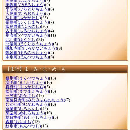
美深町
(びふかちょう)
(7)
美幌町
(びほろちょう)
(9)
平取町
(びらとりちょう)
(6)
広尾町
(ひろおちょう)
(5)
深川市
(ふかがわし)
(25)
福島町
(ふくしまちょう)
(7)
富良野市
(ふらのし)
(20)
古平町
(ふるびらちょう)
(4)
別海町
(べつかいちょう)
(11)
北斗市
(ほくとし)
(21)
北竜町
(ほくりゅうちょう)
(5)
幌加内町
(ほろかないちょう)
(9)
幌延町
(ほろのべちょう)
(4)
本別町
(ほんべつちょう)
(6)
【ま行】ま・み・む・め・も
幕別町
(まくべつちょう)
(15)
増毛町
(ましけちょう)
(10)
真狩村
(まっかりむら)
(5)
松前町
(まつまえちょう)
(16)
三笠市
(みかさし)
(17)
南富良野町
(みなみふらのちょう)
(7)
むかわ町
(むかわちょう)
(10)
室蘭市
(むろらんし)
(42)
芽室町
(めむろちょう)
(10)
妹背牛町
(もせうしちょう)
(5)
森町
(もりまち)
(13)
紋別市
(もんべつし)
(15)