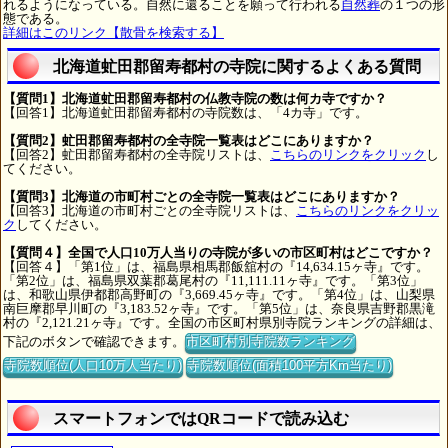
れるようになっている。自然に還ることを願って行われる
自然葬
の１つの形
態である。
詳細はこのリンク【散骨を検索する】
北海道虻田郡留寿都村の寺院に関するよくある質問
【質問1】北海道虻田郡留寿都村の仏教寺院の数は何カ寺ですか？
【回答1】北海道虻田郡留寿都村の寺院数は、「4カ寺」です。
【質問2】虻田郡留寿都村の全寺院一覧表はどこにありますか？
【回答2】虻田郡留寿都村の全寺院リストは、
こちらのリンクをクリック
し
てください。
【質問3】北海道の市町村ごとの全寺院一覧表はどこにありますか？
【回答3】北海道の市町村ごとの全寺院リストは、
こちらのリンクをクリッ
ク
してください。
【質問４】全国で人口10万人当りの寺院が多いの市区町村はどこですか？
【回答４】「第1位」は、福島県相馬郡飯舘村の『14,634.15ヶ寺』です。
「第2位」は、福島県双葉郡葛尾村の『11,111.11ヶ寺』です。「第3位」
は、和歌山県伊都郡高野町の『3,669.45ヶ寺』です。「第4位」は、山梨県
南巨摩郡早川町の『3,183.52ヶ寺』です。「第5位」は、奈良県吉野郡黒滝
村の『2,121.21ヶ寺』です。全国の市区町村県別寺院ランキングの詳細は、
下記のボタンで確認できます。
市区町村別寺院数ランキング
寺院数順位(人口10万人当たり)
寺院数順位(面積100平方Km当たり)
スマートフォンではQRコードで読み込む