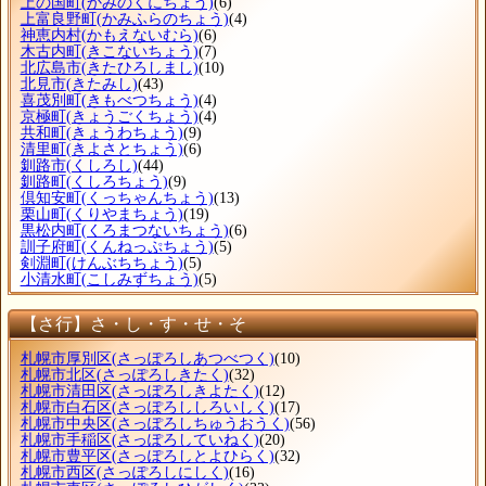
上の国町
(かみのくにちょう)
(6)
上富良野町
(かみふらのちょう)
(4)
神恵内村
(かもえないむら)
(6)
木古内町
(きこないちょう)
(7)
北広島市
(きたひろしまし)
(10)
北見市
(きたみし)
(43)
喜茂別町
(きもべつちょう)
(4)
京極町
(きょうごくちょう)
(4)
共和町
(きょうわちょう)
(9)
清里町
(きよさとちょう)
(6)
釧路市
(くしろし)
(44)
釧路町
(くしろちょう)
(9)
倶知安町
(くっちゃんちょう)
(13)
栗山町
(くりやまちょう)
(19)
黒松内町
(くろまつないちょう)
(6)
訓子府町
(くんねっぷちょう)
(5)
剣淵町
(けんぶちちょう)
(5)
小清水町
(こしみずちょう)
(5)
【さ行】さ・し・す・せ・そ
札幌市厚別区
(さっぽろしあつべつく)
(10)
札幌市北区
(さっぽろしきたく)
(32)
札幌市清田区
(さっぽろしきよたく)
(12)
札幌市白石区
(さっぽろししろいしく)
(17)
札幌市中央区
(さっぽろしちゅうおうく)
(56)
札幌市手稲区
(さっぽろしていねく)
(20)
札幌市豊平区
(さっぽろしとよひらく)
(32)
札幌市西区
(さっぽろしにしく)
(16)