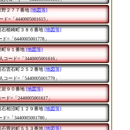
東野２７７番地
[地図等]
ド=「4440005001615」
熊石根崎町３８６番地
[地図等]
=「6440005001778」
東町９１番地
[地図等]
人コード=「3440005001616」
熊石雲石町２５２番地
[地図等]
人コード=「5440005001779」
立岩９０番地
[地図等]
ド=「2440005001617」
熊石相沼町１２９番地
[地図等]
=「3440005001780」
熊石畳岩町５５３番地
[地図等]