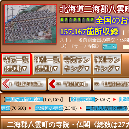
北海道二海郡八
全国のお
157,167箇所収録
【
スト』：名前別全国の寺院・仏
ジ】《サーチ寺院》
ホーム
[As 
寺院一覧
神社一覧
寺院ラン
神社ラン
(県別)▼
(県別)▼
キング▼
キング▼
1.『札幌市中央区』
53.『茅部郡森町』
55.『山越郡長万
【
全国の寺院と神社
(157,167)】 【
全国の神社
(80,507)
北海
寺院
(76,660)
北海道の寺院
(2,340)
二海郡八雲町の寺院
二海郡八雲町の寺院・仏閣《総数は27