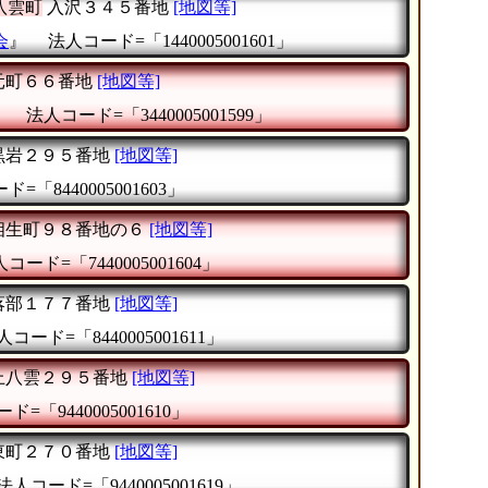
八雲町
入沢３４５番地
[地図等]
会
』
法人コード=「1440005001601」
元町６６番地
[地図等]
』
法人コード=「3440005001599」
黒岩２９５番地
[地図等]
=「8440005001603」
相生町９８番地の６
[地図等]
コード=「7440005001604」
落部１７７番地
[地図等]
人コード=「8440005001611」
上八雲２９５番地
[地図等]
ド=「9440005001610」
東町２７０番地
[地図等]
法人コード=「9440005001619」