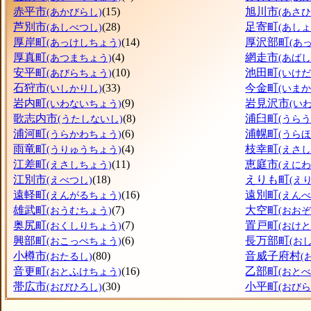
赤平市
(15)
旭川市
(あかびらし)
(あさ
芦別市
(28)
足寄町
(あしべつし)
(あし
厚岸町
(14)
厚沢部町
(あっけしちょう)
(あ
厚真町
(4)
網走市
(あつまちょう)
(あばし
安平町
(10)
池田町
(あびらちょう)
(いけ
石狩市
(33)
今金町
(いしかりし)
(いま
岩内町
(9)
岩見沢市
(いわないちょう)
(い
歌志内市
(8)
浦臼町
(うたしないし)
(うら
浦河町
(6)
浦幌町
(うらかわちょう)
(うら
雨竜町
(4)
枝幸町
(うりゅうちょう)
(えさ
江差町
(11)
恵庭市
(えさしちょう)
(えにわ
江別市
(18)
えりも町
(えべつし)
(え
遠軽町
(16)
遠別町
(えんがるちょう)
(えん
雄武町
(7)
大空町
(おうむちょう)
(おお
奥尻町
(7)
置戸町
(おくしりちょう)
(おけ
興部町
(6)
長万部町
(おこっぺちょう)
(お
小樽市
(80)
音威子府村
(おたるし)
(
音更町
(16)
乙部町
(おとふけちょう)
(おと
帯広市
(30)
小平町
(おびひろし)
(おび