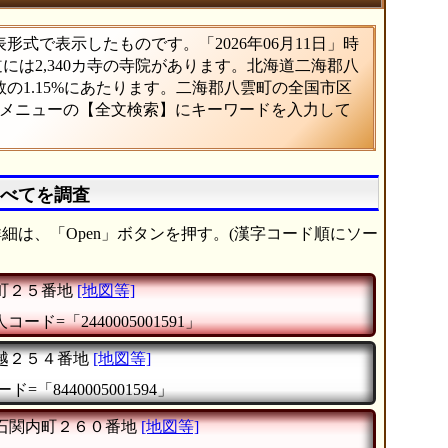
式で表示したものです。「2026年06月11日」時
道には2,340カ寺の寺院があります。北海道二海郡八
の1.15%にあたります。二海郡八雲町の全国市区
、メニューの【全文検索】にキーワードを入力して
すべてを調査
細は、「Open」ボタンを押す。(漢字コード順にソー
町２５番地
[地図等]
コード=「2440005001591」
越２５４番地
[地図等]
ド=「8440005001594」
石関内町２６０番地
[地図等]