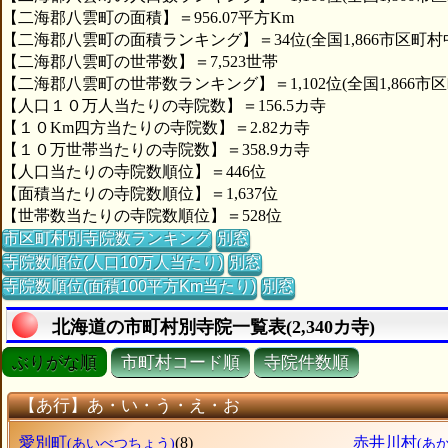
【二海郡八雲町の面積】＝956.07平方Km
【二海郡八雲町の面積ランキング】＝34位(全国1,866市区町村
【二海郡八雲町の世帯数】＝7,523世帯
【二海郡八雲町の世帯数ランキング】＝1,102位(全国1,866市区
【人口１０万人当たりの寺院数】＝156.5カ寺
【１０Km四方当たりの寺院数】＝2.82カ寺
【１０万世帯当たりの寺院数】＝358.9カ寺
【人口当たりの寺院数順位】＝446位
【面積当たりの寺院数順位】＝1,637位
【世帯数当たりの寺院数順位】＝528位
市区町村別寺院数ランキング
別窓
寺院数順位(人口10万人当たり)
別窓
寺院数順位(面積100平方Km当たり)
別窓
北海道の市町村別寺院一覧表(2,340カ寺)
ぶりがな順
市町村コード順
寺院件数順
【あ行】あ・い・う・え・お
愛別町
(8)
赤井川村
(あいべつちょう)
(あ