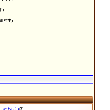
中)
町村中)
(3)
かいがわむら)