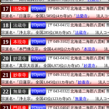
17
[Open]
法榮寺
[〒049-2673]
北海道二海郡八雲町
宗派名=『日蓮宗』
全国2,585位(4カ寺)の『
法榮寺
』
法人コー
18
[Open]
法蔵寺
[〒043-0415]
北海道二海郡八雲町
宗派名=『浄土宗』
全国285位(38カ寺)の『
法蔵寺
』
法人コード
19
[Open]
本現寺
[〒049-3102]
北海道二海郡八雲町
宗派名=『本門佛立宗』
全国4,418位(2カ寺)の『
本現寺
』
法
20
[Open]
妙選寺
[〒043-0416]
北海道二海郡八雲町
宗派名=『真宗大谷派』
全国6,973位(1カ寺)の『
妙選寺
』
法
21
[Open]
妙泰寺
[〒049-3123]
北海道二海郡八雲町
宗派名=『日蓮宗』
全国1,045位(11カ寺)の『
妙泰寺
』
法人コー
22
[Open]
無量寺
[〒043-0332]
北海道二海郡八雲町
宗派名=『浄土宗』
全国45位(123カ寺)の『
無量寺
』
法人コード
23
[Open]
門昌庵
[〒043-0404]
北海道二海郡八雲町