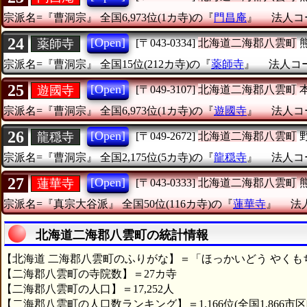
宗派名=『曹洞宗』
全国6,973位(1カ寺)の『
門昌庵
』
法人コー
24
[Open]
薬師寺
[〒043-0334]
北海道二海郡八雲町
宗派名=『曹洞宗』
全国15位(212カ寺)の『
薬師寺
』
法人コード
25
[Open]
遊國寺
[〒049-3107]
北海道二海郡八雲町
宗派名=『曹洞宗』
全国6,973位(1カ寺)の『
遊國寺
』
法人コー
26
[Open]
龍穏寺
[〒049-2672]
北海道二海郡八雲町
宗派名=『曹洞宗』
全国2,175位(5カ寺)の『
龍穏寺
』
法人コー
27
[Open]
蓮華寺
[〒043-0333]
北海道二海郡八雲町
宗派名=『真宗大谷派』
全国50位(116カ寺)の『
蓮華寺
』
法人
北海道二海郡八雲町の統計情報
【北海道 二海郡八雲町のふりがな】＝「ほっかいどう やくも
【二海郡八雲町の寺院数】＝27カ寺
【二海郡八雲町の人口】＝17,252人
【二海郡八雲町の人口数ランキング】＝1,166位(全国1,866市区