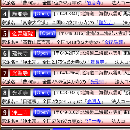
宗派名=『曹洞宗』
全国1位(762カ寺)の『
観音寺
』
法人コード
4
[Open]
願船寺
[〒049-3341]
北海道二海郡八雲町
黒
宗派名=『真宗大谷派』
全国627位(19カ寺)の『
願船寺
』
法人
5
[Open]
金毘羅院
[〒049-3116]
北海道二海郡八雲町
宗派名=『高野山真言宗』
全国4,418位(2カ寺)の『
金毘羅院
6
[Open]
建長寺
[〒049-2673]
北海道二海郡八雲町
東
宗派名=『浄土宗』
全国2,175位(5カ寺)の『
建長寺
』
法人コー
7
[Open]
光聖寺
[〒049-2564]
北海道二海郡八雲町
入
宗派名=『曹洞宗』
全国2,585位(4カ寺)の『
光聖寺
』
法人コー
8
[Open]
光明寺
[〒043-0335]
北海道二海郡八雲町
熊
宗派名=『日蓮宗』
全国2位(591カ寺)の『
光明寺
』
法人コード
9
[Open]
浄土寺
[〒049-3102]
北海道二海郡八雲町
東
宗派名=『浄土宗』
全国67位(97カ寺)の『
浄土寺
』
法人コード