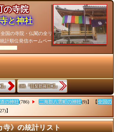
雲町の寺院
寺と神社
『全国の寺院・仏閣の全リ
閣統計順位発信ホームペー
of 26/07/28]
部町』
188.『目梨郡羅臼町』
道の神社
(786)
二海郡八雲町の神社
(9)】 【
全国の
(27)】
カ寺》の統計リスト