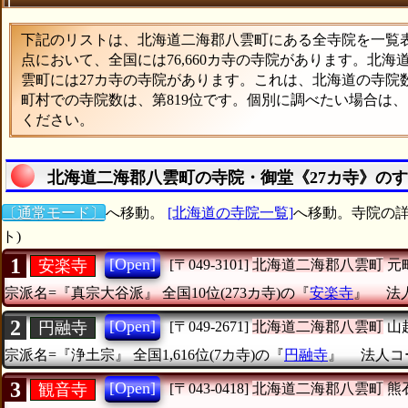
下記のリストは、北海道二海郡八雲町にある全寺院を一覧表形
点において、全国には76,660カ寺の寺院があります。北海
雲町には27カ寺の寺院があります。これは、北海道の寺院数
町村での寺院数は、第819位です。個別に調べたい場合は
ください。
北海道二海郡八雲町の寺院・御堂《27カ寺》の
〔通常モード〕
へ移動。
[北海道の寺院一覧]
へ移動。寺院の詳
ト)
1
[Open]
安楽寺
[〒049-3101]
北海道二海郡八雲町
元
宗派名=『真宗大谷派』
全国10位(273カ寺)の『
安楽寺
』
法人
2
[Open]
円融寺
[〒049-2671]
北海道二海郡八雲町
山
宗派名=『浄土宗』
全国1,616位(7カ寺)の『
円融寺
』
法人コー
3
[Open]
観音寺
[〒043-0418]
北海道二海郡八雲町
熊