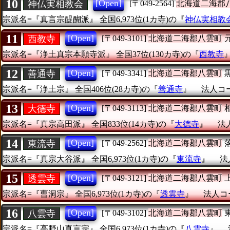
10
[Open]
神仏実相教会
[〒049-2564]
北海道二海郡
宗派名=『真言宗醍醐派』
全国6,973位(1カ寺)の『
神仏実相教
11
[Open]
西教寺
[〒049-3101]
北海道二海郡八雲町
宗派名=『浄土真宗本願寺派』
全国37位(130カ寺)の『
西教寺
12
[Open]
善通寺
[〒049-3341]
北海道二海郡八雲町
宗派名=『浄土宗』
全国406位(28カ寺)の『
善通寺
』
法人コード
13
[Open]
大德寺
[〒049-3113]
北海道二海郡八雲町
宗派名=『真宗高田派』
全国833位(14カ寺)の『
大德寺
』
法人
14
[Open]
東流寺
[〒049-2562]
北海道二海郡八雲町
宗派名=『真宗大谷派』
全国6,973位(1カ寺)の『
東流寺
』
法
15
[Open]
透雲寺
[〒049-3121]
北海道二海郡八雲町
宗派名=『曹洞宗』
全国6,973位(1カ寺)の『
透雲寺
』
法人コー
16
[Open]
八雲寺
[〒049-3102]
北海道二海郡八雲町
宗派名=『高野山真言宗』
全国6,973位(1カ寺)の『
八雲寺
』