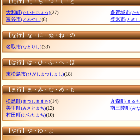
【た行】た・ち・つ・て・と
大和町
(27)
多賀城市
(たいわちょう)
(た
富谷市
(8)
登米市
(とみやし)
(とめし
【な行】な・に・ぬ・ね・の
名取市
(33)
(なとりし)
【は行】は・ひ・ふ・へ・ほ
東松島市
(18)
(ひがしまつしまし)
【ま行】ま・み・む・め・も
松島町
(14)
丸森町
(まつしままち)
(まる
美里町
(13)
南三陸町
(みさとまち)
(み
村田町
(10)
(むらたまち)
【や行】や・ゆ・よ