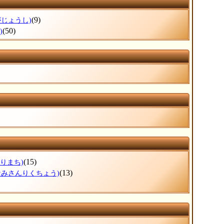
(9)
がじょうし)
(50)
)
(15)
もりまち)
(13)
なみさんりくちょう)