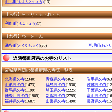
山元町
(13)
(やまもとちょう)
【ら行】ら・り・る・れ・ろ
利府町
(7)
(りふちょう)
【わ行】わ・を・ん
涌谷町
(26)
亘理町
(わくやちょう)
(わた
近隣都道府県のお寺のリスト
宮城県周辺の都道府県の寺院一覧表
北海道の寺
(2340)
青森県の寺
(462)
岩手県の寺
(63
山形県の寺
(1473)
福島県の寺
(1530)
茨城県の寺
(1
群馬県の寺
(1199)
埼玉県の寺
(2225)
千葉県の寺
(2
神奈川県の寺
(1905)
新潟県の寺
(2795)
富山県の寺
(1
福井県の寺
(1687)
山梨県の寺
(1490)
長野県の寺
(1