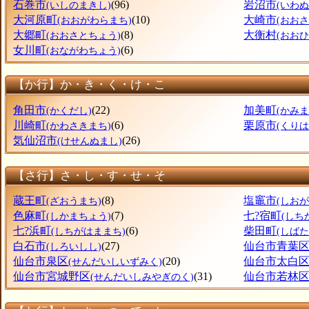
石巻市
(96)
岩沼市
(いしのまきし)
(いわぬ
大河原町
(10)
大崎市
(おおがわらまち)
(おおさ
大郷町
(8)
大衡村
(おおさとちょう)
(おお
女川町
(6)
(おながわちょう)
【か行】か・き・く・け・こ
角田市
(22)
加美町
(かくだし)
(かみま
川崎町
(6)
栗原市
(かわさきまち)
(くりは
気仙沼市
(26)
(けせんぬまし)
【さ行】さ・し・す・せ・そ
蔵王町
(8)
塩竈市
(ざおうまち)
(しおが
色麻町
(7)
七?宿町
(しかまちょう)
(しち
七?浜町
(6)
柴田町
(しちがはままち)
(しばた
白石市
(27)
仙台市青葉
(しろいしし)
仙台市泉区
(20)
仙台市太白
(せんだいしいずみく)
仙台市宮城野区
(31)
仙台市若林
(せんだいしみやぎのく)