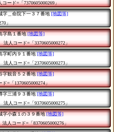
コード=「7370605000269」
城字＿命院下一３７番地
[地図等]
270」
島字島１番地
[地図等]
』
法人コード=「3370605000272」
島字町内９１番地
[地図等]
』
法人コード=「2370605000273」
谷字観音５２番地
[地図等]
=「1370605000274」
樽字三浦９３番地
[地図等]
』
法人コード=「9370605000275」
城字小森１の３９番地
[地図等]
』
法人コード=「8370605000276」