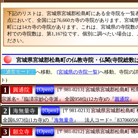
下記のリストは、宮城県宮城郡松島町にある全寺院を一覧表形
点において、全国には76,660カ寺の寺院があります。宮城
町には14カ寺の寺院があります。これは、宮城県の寺院数の
村での寺院数は、第1,167位です。個別に調べたい場合は
ださい。
宮城県宮城郡松島町の仏教寺院・仏閣(寺院総数は
〔通常モード〕
へ移動。
[宮城県の寺院一覧]
へ移動。寺院の詳
ト)
1
[Open]
圓通院
[〒981-0213]
宮城県宮城郡松島町
松
宗派名=『臨済宗妙心寺派』
全国958位(12カ寺)の『
圓通院
2
[Open]
海無量寺
[〒981-0213]
宮城県宮城郡松島町
全国6,973位(1カ寺)の『
海無量寺
』
法人コード=「837060500
3
[Open]
願立寺
[〒981-0212]
宮城県宮城郡松島町
磯