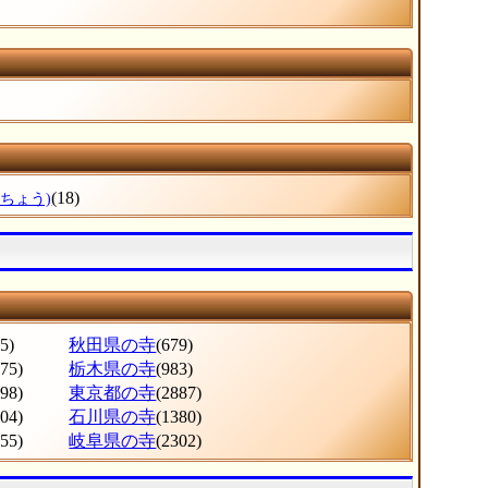
(18)
りちょう)
5)
秋田県の寺
(679)
275)
栃木県の寺
(983)
998)
東京都の寺
(2887)
604)
石川県の寺
(1380)
555)
岐阜県の寺
(2302)