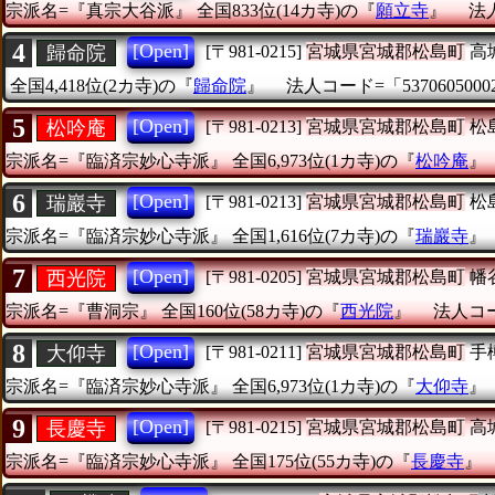
宗派名=『真宗大谷派』
全国833位(14カ寺)の『
願立寺
』
法人
4
[Open]
歸命院
[〒981-0215]
宮城県宮城郡松島町
高
全国4,418位(2カ寺)の『
歸命院
』
法人コード=「5370605000
5
[Open]
松吟庵
[〒981-0213]
宮城県宮城郡松島町
松
宗派名=『臨済宗妙心寺派』
全国6,973位(1カ寺)の『
松吟庵
6
[Open]
瑞巖寺
[〒981-0213]
宮城県宮城郡松島町
松
宗派名=『臨済宗妙心寺派』
全国1,616位(7カ寺)の『
瑞巖寺
7
[Open]
西光院
[〒981-0205]
宮城県宮城郡松島町
幡
宗派名=『曹洞宗』
全国160位(58カ寺)の『
西光院
』
法人コード
8
[Open]
大仰寺
[〒981-0211]
宮城県宮城郡松島町
手
宗派名=『臨済宗妙心寺派』
全国6,973位(1カ寺)の『
大仰寺
9
[Open]
長慶寺
[〒981-0215]
宮城県宮城郡松島町
高
宗派名=『臨済宗妙心寺派』
全国175位(55カ寺)の『
長慶寺