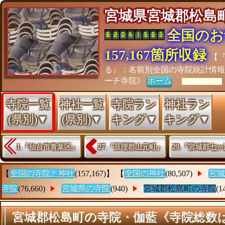
宮城県宮城郡松
全国のお
157,167箇所収録
【
る』：名前別全国の寺院統計情
ーチ寺院》
ホーム
[As of 26/07/28]
寺院一覧
神社一覧
寺院ラン
神社ラン
(県別)▼
(県別)▼
キング▼
キング▼
1.『仙台市青葉区』
27.『亘理郡山元町』
29.『宮城郡七
【
全国の寺院と神社
(157,167)】 【
全国の神社
(80,507)
宮城
寺院
(76,660)
宮城県の寺院
(940)
宮城郡松島町の寺院
(1
宮城郡松島町の寺院・伽藍《寺院総数は