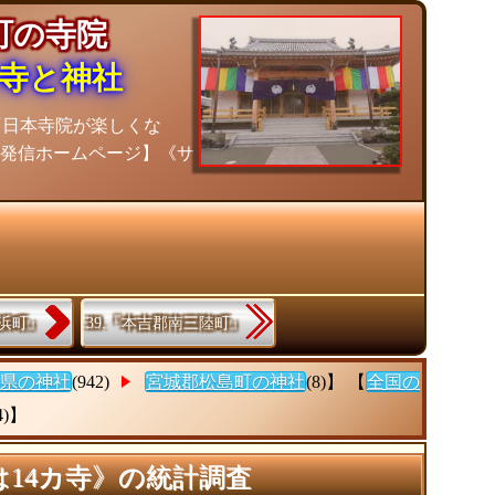
島町の寺院
寺と神社
『日本寺院が楽しくな
報発信ホームページ】《サ
ヶ浜町』
39.『本吉郡南三陸町』
県の神社
(942)
宮城郡松島町の神社
(8)】 【
全国の
4)】
14カ寺》の統計調査