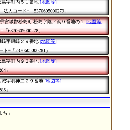
松島字町内５１番地
[地図等]
』
法人コード=「5370605000279」
県宮城郡松島町
松島字陰ノ浜９番地の１
[地図等]
6370605000278」
磯崎字磯崎２９番地
[地図等]
ド=「2370605000281」
松島字町内９３番地
[地図等]
284」
高城字明神二２９番地
[地図等]
285」
まち」