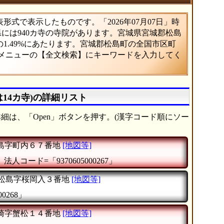
式で表示したものです。「2026年07月07日」時
県には940カ寺の寺院があります。宮城県宮城郡松島
1.49%にあたります。宮城郡松島町の全国市区町
、メニューの【全文検索】にキーワードを入力してく
14カ寺)の詳細リスト
細は、「Open」ボタンを押す。(漢字コード順にソー
島字町内６７番地
[地図等]
』
法人コード=「9370605000267」
松島字桜岡入３番地
[地図等]
0268」
崎字蟹松１４番地
[地図等]