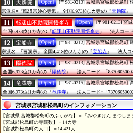
10
[Open]
天麟院
[〒981-0213]
宮城県宮城郡松島町
宗派名=『臨済宗妙心寺派』
全国6,973位(1カ寺)の『
天麟院
11
[Open]
転迷山不動院開悟峯寺
[〒981-0213]
宮城
全国6,973位(1カ寺)の『
転迷山不動院開悟峯寺
』
法人コード=「
12
[Open]
宝船寺
[〒981-0212]
宮城県宮城郡松島町
宗派名=『曹洞宗』
全国4,418位(2カ寺)の『
宝船寺
』
法人コー
13
[Open]
陽徳院
[〒981-0213]
宮城県宮城郡松島町
全国6,973位(1カ寺)の『
陽徳院
』
法人コード=「8370605000
14
[Open]
竜澤寺
[〒981-0215]
宮城県宮城郡松島町
全国6,973位(1カ寺)の『
竜澤寺
』
法人コード=「7370605000
宮城県宮城郡松島町のインフォメーション
【宮城県 宮城郡松島町のふりがな】＝「みやぎけん まつしま
【宮城郡松島町の寺院数】＝14カ寺
【宮城郡松島町の人口】＝14,421人